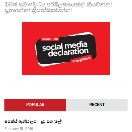
ඔබත් සමාජමාධ්‍ය පරිශීලකයෙක්ද? කියවන්න!
දැනගන්න! ක්‍රියාත්මකවන්න!
POPULAR
RECENT
සෙක්ස් ඇන්ඩ් ලව් – බ්‍රා සහ ‘ලේ’
February 15, 2016