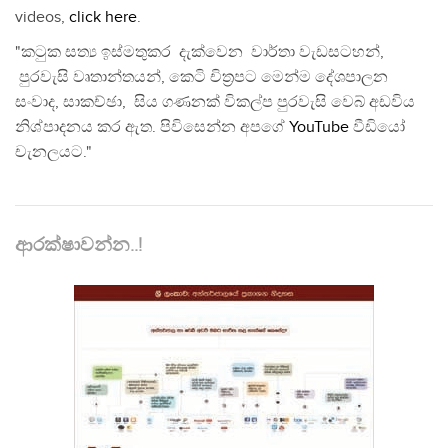
videos,
click here
.
"කටුක සත්‍ය ඉස්මතුකර දැක්වෙන වාර්තා වැඩසටහන්,
පුරවැසි වෘතාන්තයන්, කෙටි චිත්‍රපට මෙන්ම දේශපාලන
සංවාද, සාකච්ඡා, සිය ගණනක් විකල්ප පුරවැසි වෙබ් අඩවිය
නිශ්පාදනය කර ඇත. පිවිසෙන්න අපගේ
YouTube
වීඩියෝ
චැනලයට."
ආරක්ෂාවන්න..!