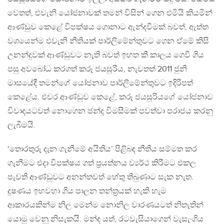
වෙතත්, එවැනි යෝජනාවක් තමන් විසින් ගෙන එමියි කියමින්
ආණ්ඩුව කෙළේ විපක්ෂය ගොනාට ඇන්දවීමක් බවත්, ඇත්ත
වශයෙන්ම එවැනි නීතියක් පාර්ලිමේන්තුවට ගෙන ඒමේ කිසි
උනන්දුවක් ආණ්ඩුවට නැති බවත් ඉහත කී කාලය ගෙවී ගිය
පසු අවබෝධ කරගත් කරූ ජයසූරිය, නැවතත් 2011 ජුනි
මාසයේදී තමන්ගේ යෝජනාව පාර්ලිමේන්තුවට ඉදිරිපත්
කෙළේය. එවර ආණ්ඩුව කෙළේ, කරූ ජයසූරියගේ යෝජනාව
විවාදයටවත් නොගෙන ඡන්ද විමසීමක් පවත්වා පරාජය කරනු
ලැබීමයි.
‘තොරතුරු දැන ගැනීමේ අයිතිය’ පිළිබඳ නීතිය සම්මත කර
ගැනීමට එදා විපක්ෂය ගත් ප‍්‍රයත්නය ව්‍යර්ථ කිරීමට එකල
පැවති ආණ්ඩුවට අනන්තවත් හේතු තිබුණාට සැක නැත.
දූෂණය ඉහවහා ගිය පාලන තන්ත‍්‍රයක් හැකි හැම
ආකාරයකින්ම නිල මෙන්ම නොනිල වාරණයටත් නිතැතින්
යොමු වෙනු නිසැකයි. මන්ද යත්, රටවැසියාගෙන් වැසැංගිය