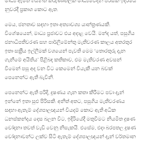
මාධ්‍ය ඇමති ගයන්ත කරුණාතිලක මාධ්‍යවේදීන් පිරිසක් ඉදිරියේ
නුවරදී ප‍්‍රකාශ කොට ඇත.
මෙය, ජනතාව සඳහා ඉතා අත්‍යාවශ්‍ය යාන්ත‍්‍රණයකි.
විශේෂයෙන්, මාධ්‍ය ප‍්‍රජාවට එය අදාළ වෙයි. මන්ද යත්, පසුගිය
ජනාධිපතිවරණ සහ පාර්ලිමේන්තු මැතිවරණ කාලය අතරතුර
ඉතා සක‍්‍රීය ඉල්ලීමක් වශයෙන් පැවති මෙම ‘තොරතුරු දැන
ගැනීමේ අයිතිය’ පිළිබඳ කතිකාව, එම මැතිවරණ අවසන්
වීමෙන් පසු අද වන විට කෙමෙන් වියැකී යන බවක්
පෙනෙන්ට ඇති බැවිනි.
පෙනෙන්ට ඇති පරිදි, දූෂණය ගැන කතා කිරීමට පවා දැන්
ඉන්නේ ඉතා සුළු පිරිසකි. අනිත් අතට, පසුගිය මැතිවරණය
සඳහා ඇතැම් දේශපාලඥයන් වියදම් කොට ඇති අධික
ධනස්කන්දය දෙස බලන විට, ඉදිරියේදී මතුවීමට නියමිත දූෂණ
චෝදනා තවත් වැඩි වෙනු නිසැකයි. එසේම, එදා බරපතල දූෂණ
චෝදනාවන්ට ලක්ව සිටි ඇතැම් දේශපාලඥයන් දැන් වර්තමාන