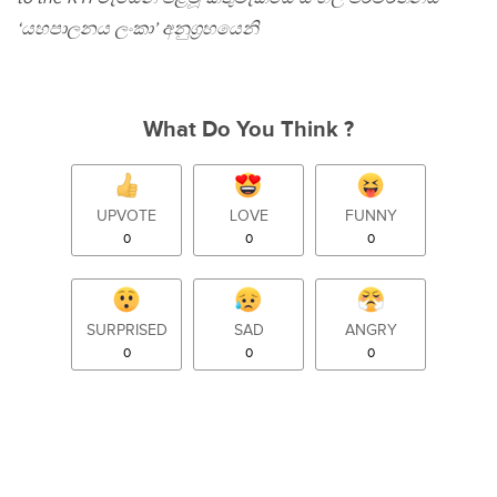
‘යහපාලනය ලංකා’ අනුග‍්‍රහයෙනි
What Do You Think ?
UPVOTE
LOVE
FUNNY
0
0
0
SURPRISED
SAD
ANGRY
0
0
0