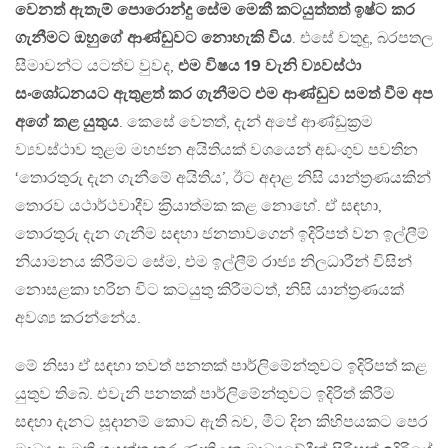
වෙනත් ඇතැම් පොරොන්දු සේම මෙකී කටයුත්තත් ඉෂ්ට කර
ගැනීමට ඔහුගේ ආණ්ඩුවට නොහැකි විය
. එසේ වතුදු, බරපතල
සීමාවන්ට යටත්ව වුවද,
එම විෂය 19 වැනි ව්‍යවස්ථා
සංශෝධනයට ඇතුළත් කර ගැනීමට එම ආණ්ඩුව සමත් වීම අප
අගේ කළ යුතුය
. කෙසේ වෙතත්, දැන් අපේ ආණ්ඩුක‍්‍රම
ව්‍යවස්ථාව තුළම මහජන අයිතියක් වශයෙන් අඩංගුව පවතින
‘තොරතුරු දැන ගැනීමේ අයිතිය’, ඊට අදාළ නිසි යාන්ත‍්‍රණයකින්
තොරව යථාර්ථවාදීව ක‍්‍රියාත්මක කළ නොහේ. ඒ සඳහා,
තොරතුරු දැන ගැනීම සඳහා ජනතාවගෙන් ඉදිරිපත් වන ඉල්ලීම්
නියාමනය කිරීමට සේම, එම ඉල්ලීම් රාජ්‍ය නිලධාරීන් විසින්
නොසළකා හරින විට කටයුතු කිරීමටත්, නිසි යාන්ත‍්‍රණයක්
අවශ්‍ය කරන්නේය.
මේ නිසා ඒ සඳහා තවත් පනතක් පාර්ලිමේන්තුවට ඉදිරිපත් කළ
යුතුව තිබේ. එවැනි පනතක් පාර්ලිමේන්තුවට ඉදිරිත් කිරීම
සඳහා දැනට සූදානම් කොට ඇති බව, මීට දින කිහිපයකට පෙර