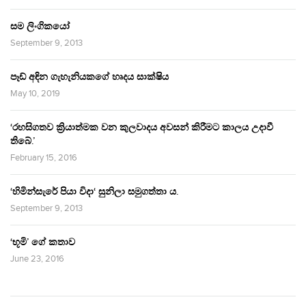
සම ලිංගිකයෝ
September 9, 2013
පෑඩ් අඳින ගැහැනියකගේ හෘදය සාක්ෂිය
May 10, 2019
‘රහසිගතව ක්‍රියාත්මක වන කුලවාදය අවසන් කිරීමට කාලය උදාවී
තිබේ.’
February 15, 2016
‘හිමින්සැරේ පියා විදා‘ සුනිලා සමුගත්තා ය.
September 9, 2013
‘භූමි’ ගේ කතාව
June 23, 2016