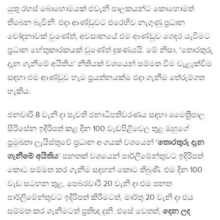
යුතු රහස් බොහොමයක් එවැනි පාලකයන්ට කොහොමත්
තිබෙන බැවිනි. එදා ආණ්ඩුවට එරෙහිව නැගුණු ප‍්‍රධාන
චෝදනාවක් වුණේත්, අවසානයේ එම ආණ්ඩුව ගෙදර යැවීමට
ප‍්‍රධාන හේතුකාරකයක් වුණේත් දූෂණයයි. මේ නිසා, ‘තොරතුරු
දැන ගැනීමේ අයිතිය’ නීතියක් වශයෙන් සම්මත වීම වැළැක්වීම
සඳහා එම ආණ්ඩුව හැම ප‍්‍රයත්නයක්ම එදා ගැනීම තේරුම්ගත
හැකිය.
ජනවාරි 8 වැනි දා පැවති ජනාධිපතිවරණය සඳහා මෛත‍්‍රීපාල
සිරිසේන ඉදිරිපත් කළ දින 100 වැඩපිළිවෙල තුළ ඔහුගේ
ප‍්‍රමුඛතා ලැයිස්තුවේ ප‍්‍රධාන අංගයක් වශයෙන් ‘
තොරතුරු දැන
ගැනීමේ අයිතිය
’ පනතක් වශයෙන් පාර්ලිමේන්තුවට ඉදිරිපත්
කොට සම්මත කර ගැනීම සඳහන් කොට තිබුණි. එම දින 100
වැඩ සටහන තුළ, පෙබරවාරි 20 වැනි දා එම පනත
පාර්ලිමේන්තුවට ඉදිරිපත් කිරීමටත්, මාර්තු 20 වැනි දා එය
සම්මත කර ගැනීමටත් ප‍්‍රතිඥා දුනි. එසේ වෙතත්,
දෙන ලද