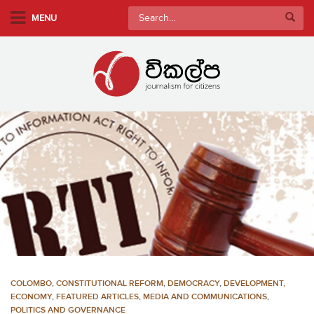
S
Search
MENU
k
for:
i
p
t
o
m
a
i
n
c
o
n
t
e
n
COLOMBO
,
CONSTITUTIONAL REFORM
,
DEMOCRACY
,
DEVELOPMENT,
t
ECONOMY
,
FEATURED ARTICLES
,
MEDIA AND COMMUNICATIONS
,
POLITICS AND GOVERNANCE