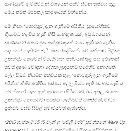
ආණ්ඩුවේ ඇමතිවරුන් වශයෙන් පත්ව සිටින තත්වය තුළ
මෙය තවත් බරපතල කාරණයක් වන්නේය.
මේ නිසා, ‘තොරතුරු දැන ගැනීමේ අයිතිය’ ප‍්‍රායෝගිකව
ක‍්‍රියාවට නැංවිය හැකි නිසි යාන්ත‍්‍රණයක්, අඩු වශයෙන්
දූෂණයෙන් තොර ප‍්‍රජාතන්ත‍්‍රවාදයක් රටට ඇති කර ගැනීම
සඳහාවත් නැතිවම බැරි කොන්දේසියකි. මේ කතිකාව පිළිබඳ
උනන්දුව කෙමෙන් වියැකී යන තත්වයක් තුළ සහ අළුතෙන්
තවත් දූෂණ චෝදනා දේශපාලඥයන්ට එරෙහිව අනාගතේ
එල්ල වීමට නියමිත තත්වයක් තුළ, ‘තොරතුරු දැන ගැනීමේ
අයිතිය’ නීතිගත කිරීම පස්සට තල්ලූ වීමට ඇති ඉඩකඩ වැඩි ය.
මේ නිසා ඒ ගැන ඇස් ඇරගෙන සිටීමටත්, ඊට අදාළ මහජන
උනන්දුව නොකඩවා පවත්වා ගැනීමටත් වගකීමක්, මාධ්‍ය
ප‍්‍රජාවට සේම සිවිල් සමාජයටත් ඇත්තේය.
*2015 සැප්තැම්බර් 15 වැනි දා ‘ඬේලි මිරර්’ පුවත්පතේ Wake Up
to the RTI මැයෙන් පළවූ කතුවැකියේ සිංහල පරිවර්තනය