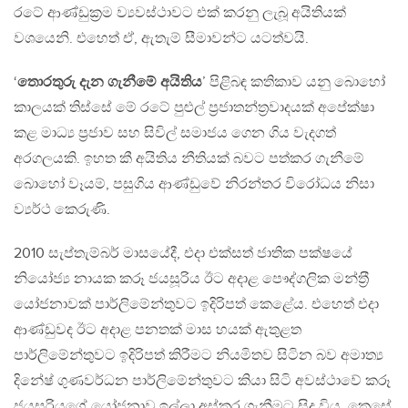
රටේ ආණ්ඩුක‍්‍රම ව්‍යවස්ථාවට එක් කරනු ලැබූ අයිතියක්
වශයෙනි. එහෙත් ඒ, ඇතැම් සීමාවන්ට යටත්වයි.
‘
තොරතුරු දැන ගැනීමේ අයිතිය
’ පිළිබඳ කතිකාව යනු බොහෝ
කාලයක් තිස්සේ මේ රටේ පුළුල් ප‍්‍රජාතන්ත‍්‍රවාදයක් අපේක්ෂා
කළ මාධ්‍ය ප‍්‍රජාව සහ සිවිල් සමාජය ගෙන ගිය වැදගත්
අරගලයකි. ඉහත කී අයිතිය නීතියක් බවට පත්කර ගැනීමේ
බොහෝ වෑයම්, පසුගිය ආණ්ඩුවේ නිරන්තර විරෝධය නිසා
ව්‍යර්ථ කෙරුණි.
2010 සැප්තැම්බර් මාසයේදී, එදා එක්සත් ජාතික පක්ෂයේ
නියෝජ්‍ය නායක කරූ ජයසූරිය ඊට අදාළ පෞද්ගලික මන්ත‍්‍රී
යෝජනාවක් පාර්ලිමේන්තුවට ඉදිරිපත් කෙළේය. එහෙත් එදා
ආණ්ඩුවද ඊට අදාළ පනතක් මාස හයක් ඇතුළත
පාර්ලිමේන්තුවට ඉදිරිපත් කිරීමට නියමිතව සිටින බව අමාත්‍ය
දිනේෂ් ගුණවර්ධන පාර්ලිමේන්තුවට කියා සිටි අවස්ථාවේ කරූ
ජයසූරියගේ යෝජනාව ඉල්ලා අස්කර ගැනීමට සිදු විය. කෙසේ