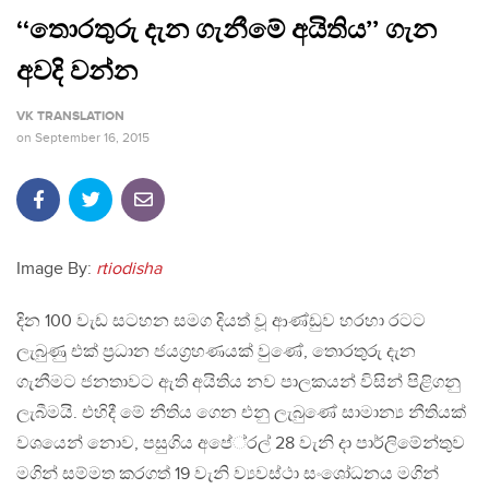
‘‘තොරතුරු දැන ගැනීමේ අයිතිය’’ ගැන
අවදි වන්න
VK TRANSLATION
on
September 16, 2015
Image By:
rtiodisha
දින 100 වැඩ සටහන සමග දියත් වූ ආණ්ඩුව හරහා රටට
ලැබුණු එක් ප‍්‍රධාන ජයග‍්‍රහණයක් වුණේ, තොරතුරු දැන
ගැනීමට ජනතාවට ඇති අයිතිය නව පාලකයන් විසින් පිළිගනු
ලැබීමයි. එහිදී මේ නීතිය ගෙන එනු ලැබුණේ සාමාන්‍ය නීතියක්
වශයෙන් නොව, පසුගිය අපේ‍්‍රල් 28 වැනි දා පාර්ලිමේන්තුව
මගින් සම්මත කරගත් 19 වැනි ව්‍යවස්ථා සංශෝධනය මගින්