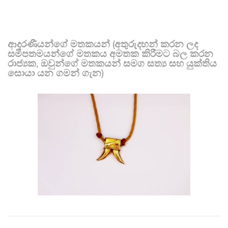
ආදරණීයන්ගේ මතකයන් (අතුරුදහන් කරන ලද
සමීපතමයන්ගේ මතකය අමතක කිරීමට බල කරන
රාජ්‍යක, ඔවුන්ගේ මතකයන් සමග සත්‍ය සහ යුක්තිය
සොයා යන ගමන් ගැන)