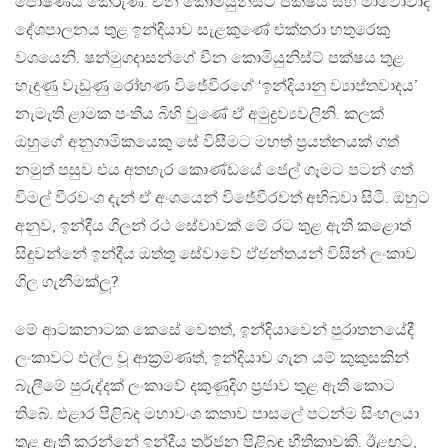
පෝෂණය කෙරුණි. චීන කොමියුනිස්ට් පක්ෂය සහ මාවෝවාදී
දේශපාලනය තුළ ඉන්දියාව සැළකුණේ එක්තරා හතුරෙකු
වශයෙනි. ෂන්මුගදාසන්ගේ චීන කොමියුනිස්ට් පක්ෂය තුළ
හැදුණු වැඩුණු රෝහණ විජේවීරගේ ‘ඉන්දියානු ව්‍යාප්තවාදය’
නැමැති ළාමක පංතිය බිහි වුණේ ඒ අමුද්‍රව්‍යවලිනි. කලක්
ඔහුගේ අනුගාමිකයෙකු සේ විසීමට මහත් ප‍්‍රයත්නයක් ගත්
නමුත් පසුව එය අතහැර කොණ්ඩයේ ජෙල් ගෑමට පටන් ගත්
විමල් වීරවංශ දැන් ඒ අංශයෙන් විජේවීරවත් අභිබවා සිටී. ඔහුට
අනුව, ඉන්දීය ගිලන් රථ සේවාවක් මේ රට තුළ ඇති කළොත්
සිදුවන්නේ ඉන්දීය ඔත්තු සේවාවේ ඒජන්තයන් විසින් ලංකාව
ගිල ගැනීමක්ලූ?
මේ ආටකනාටක කෙසේ වෙතත්, ඉන්දියාවෙන් පුරාතනයේදී
ලංකාවට එල්ල වූ ආක‍්‍රමණත්, ඉන්දියාව ගැන යම් කුකුසකින්
බැලීමේ පුරුද්දක් ලංකාවේ දකුණුදිග ප‍්‍රජාව තුළ ඇති කොට
තිබේ. එළාර පිළිබඳ මහාවංශ කතාව පාසලේ පටන්ම සිංහලයා
තුළ ඇති කරන්නේ ඉන්දීය තර්ජන පිළිබඳ භීතිකාවකි. ඊළඟට,