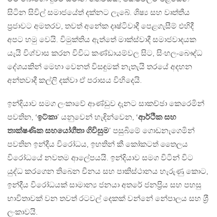
සිටින සිවිල් සමාජයේත් දක්නට ලැබේ. ශිෂ්‍ය සහ වෘත්තීය
ප‍්‍රජාවට අමතරව, තවත් අනේක දෘෂ්ටිවාදී පෙළගැසීම් එහිදී
අපට හමු වෙයි. විමුක්තිය ඇත්තේ මාක්ස්වාදී සමාජවාදයක
යැයි විශ්වාස කරන විවිධ කණ්ඩායම්වල සිට, සිංහල-බෞද්ධ
දේශයකින් මෙහා වෙනත් විසඳුමක් නැතැයි තරයේ අදහන
අන්තවාදී කල්ලි දක්වා ඒ පරාසය විහිදෙයි.
ඉන්දියාව සමග ලංකාවේ ආණ්ඩුව දැනට සාකච්ඡා කෙරෙමින්
පවතින, ‘
ඉට්කා
’ යනුවෙන් හැඳින්වෙන, ‘
ආර්ථික සහ
තාක්ෂණික සහයෝගීතා ගිවිසුම
’ පසුබිමේ ගොඩනැගෙමින්
පවතින ඉන්දීය විරෝධය, ඉහතින් කී කෝකටත් තෛලය
විරෝධයේ නවතම ආලේපයයි. ඉන්දියාව සමග විටින් විට
යුද්ධ කරගෙන තිබෙන චීනය සහ පාකිස්ථානය හැරුණු කොට,
ඉන්දීය විරෝධයක් සාමාන්‍ය ජනයා අතරේ ජනප‍්‍රිය සහ පහසු
භාවිතාවක් වන තවත් රටවල් දෙකක් වන්නේ නේපාලය සහ ශ‍්‍රී
ලංකාවයි.