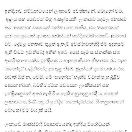
ඉන්දියාව සම්බන්ධයෙන් ලංකාවේ පවතින්නේ, බොහෝ විට,
’ආලය සහ වෛරය’ මිශ‍්‍ර ආකල්පයකි. ලංකාවේ දෙමළ ජනතාව
තම ‘අනෙකා’ වශයෙන් ගන්නා මහ ජාතිය, එම ‘අනෙකාව’
ඉතා පහසුවෙන් අනන්‍ය කරන්නේ ඉන්දියාවත් සමගයි. (සමහර
විට, දෙමළ ජනතාව තුළත් ඇතැම් අවස්ථාවන්හිදී එම අදහසම
ඇති වීමට ඉඩ තිබේ) අනිත් අතට, අපේ සෑම සංස්කෘතික සහ
ආගමික අංගයක්ම ඉන්දියාවට නෑකම් කියන නිසා එම රට ගැන
‘සහෝදර’ හැඳිනීමක්ද අප තුළ තිබේ. බුදුන්ගේ දහම හරහා එය
වඩාත් ඔප් නැංවෙයි. මේ ‘සහෝදර’ හැඟීම වඩාත් පැහැදිළිව
පෙනෙන්නේ, බටහිර රටක වෙසෙන ලාංකිකයන් සහ
ඉන්දියානුවන් අතර ඇති විය හැකි ගනුදෙනුවේදී ය. එහෙත්
ලංකාවට පැමිණි පසු ඒ ඉන්දීය ‘සහෝදරත්වය’ සිංහලයාගෙන්
බොහෝ විට වියැකී යයි.
ලංකාවේ මාක්ස්වාදී ව්‍යාපාරයෙන්ද ඉන්දීය විරෝධයක්