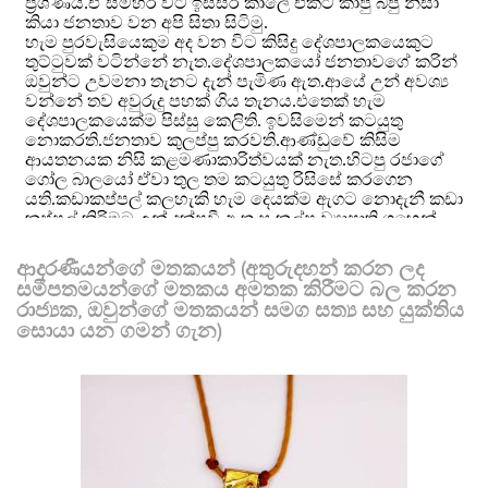
ආදරණීයන්ගේ මතකයන් (අතුරුදහන් කරන ලද
සමීපතමයන්ගේ මතකය අමතක කිරීමට බල කරන
රාජ්‍යක, ඔවුන්ගේ මතකයන් සමග සත්‍ය සහ යුක්තිය
සොයා යන ගමන් ගැන)