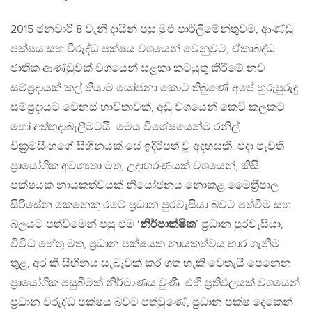
2015 ජනවාරි 8 වැනි දායින් පසු මුළු පාර්ලිමේන්තුවම, ආණ්ඩු
පක්ෂය සහ විරුද්ධ පක්ෂය වශයෙන් වෙනුවට, ඒකාබද්ධ
ජාතික ආණ්ඩුවක් වශයෙන් සළකා කටයුතු කිරීමේ නව
සම්ප‍්‍රදායක් කල් තියාම යෝජනා කොට තිබුණේ අපේ හුරුපුරුදු
සම්ප‍්‍රදායට වෙනස් භාවිතාවක්, අඩු වශයෙන් කෙටි කලකට
හෝ අත්හදාබැලීමටයි. මෙය විශේෂයෙන්ම රනිල්
වික‍්‍රමසිංහගේ සිහිනයක් සේ ඉදිරිපත් වූ අදහසකි. එදා පැවති
ප‍්‍රායෝගික අවශ්‍යතා මත, උදාහරණයක් වශයෙන්, කිසි
පක්ෂයක නායකත්වයක් නියෝජනය නොකළ මෛත‍්‍රීපාල
සිරිසේන කෙනෙකු රටේ ප‍්‍රධාන පුරවැසියා බවට පත්වීම සහ
බලයට පත්වීමෙන් පසු එම ‘
නිර්පාක්ෂික
’ ප‍්‍රධාන පුරවැසියා,
විවිධ හේතු මත, ප‍්‍රධාන පක්ෂයක නායකත්වය භාර ගැනීම
තුළ, අර කී සිහිනය සැබෑවක් කර ගත හැකි වෙතැයි පෙනෙන
ප‍්‍රායෝගික පසුබිමක් නිර්මාණය වුණි. එහි ප‍්‍රතිඵලයක් වශයෙන්
ප‍්‍රධාන විරුද්ධ පක්ෂය බවට පත්වුණේ, ප‍්‍රධාන පක්ෂ දෙකෙන්