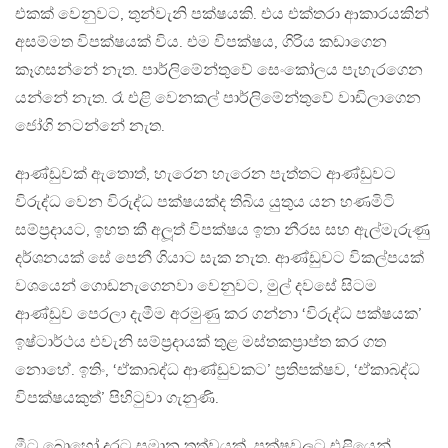
එකක් වෙනුවට, තුන්වැනි පක්ෂයකි. එය එක්තරා ආකාරයකින්
අසම්මත විපක්ෂයක් විය. එම විපක්ෂය, ගිරිය කඩාගෙන
කෑගසන්නේ නැත. පාර්ලිමේන්තුවේ සෙංකෝලය පැහැරගෙන
යන්නේ නැත. රෑ එළි වෙනකල් පාර්ලිමේන්තුවේ වාඩිලාගෙන
ජෝගි නටන්නේ නැත.
ආණ්ඩුවක් ඇතොත්, හැරෙන හැරෙන පැත්තට ආණ්ඩුවට
විරුද්ධ වෙන විරුද්ධ පක්ෂයක්ද තිබිය යුතුය යන හණමිටි
සම්ප‍්‍රදායට, ඉහත කී අලූත් විපක්ෂය ඉතා නීරස සහ ඇල්මැරුණු
දර්ශනයක් සේ පෙනී ගියාට සැක නැත. ආණ්ඩුවට විකල්පයක්
වශයෙන් ගොඩනැගෙනවා වෙනුවට, මුල් දවසේ සිටම
ආණ්ඩුව පෙරලා දැමීම අරමුණු කර ගන්නා ‘විරුද්ධ පක්ෂයක’
ඉෂ්ටාර්ථය එවැනි සම්ප‍්‍රදායක් තුළ මස්තකප‍්‍රාප්ත කර ගත
නොහේ. ඉතිං, ‘ඒකාබද්ධ ආණ්ඩුවකට’ ප‍්‍රතිපක්ෂව, ‘ඒකාබද්ධ
විපක්ෂයකුත්’ පිහිටුවා ගැනුණි.
මීට බොහෝ දුරට සමාන තත්වයක්, පක්ෂවලට එළියෙන්