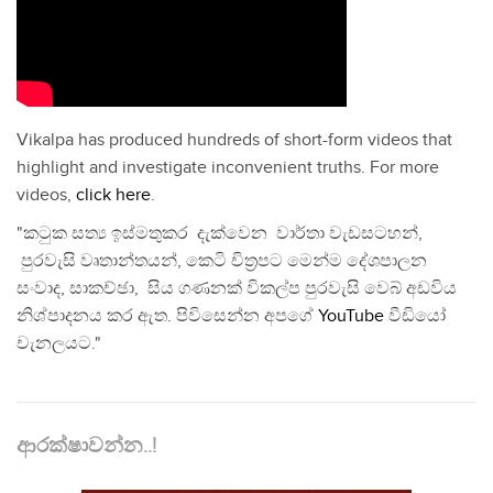
Vikalpa has produced hundreds of short-form videos that
highlight and investigate inconvenient truths. For more
videos,
click here
.
"කටුක සත්‍ය ඉස්මතුකර දැක්වෙන වාර්තා වැඩසටහන්,
පුරවැසි වෘතාන්තයන්, කෙටි චිත්‍රපට මෙන්ම දේශපාලන
සංවාද, සාකච්ඡා, සිය ගණනක් විකල්ප පුරවැසි වෙබ් අඩවිය
නිශ්පාදනය කර ඇත. පිවිසෙන්න අපගේ
YouTube
වීඩියෝ
චැනලයට."
ආරක්ෂාවන්න..!