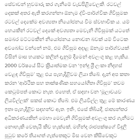
සේවාවන් හුවමාරු කර ගැනීමේ වැඩපිළිවෙලකි. රටවල්
දෙකක් අතර ඇති කරගන්නා ඕනෑම ද්වි-පාර්ශ්වික ගිවිසුමක
රටවල් දෙකේම අවශ්‍යතා නියෝජනය වීම ස්වභාවික ය. යම්
හෙයකින් රටවල් දෙකේ අවශ්‍යතා මෙවැනි ගිවිසුමක් යටතේ
සමබර මට්ටමකින් නියෝජනය නොවන බවක් යම් විටෙක
අවබෝධ වන්නේ නම්, එම ගිවිසුම අදාළ ඕනෑම පාර්ශ්වයක්
විසින් මාස හයකට කලින් දැනුම් දීමෙන් අවලංගු කළ හැකිය.
2000 වර්ෂයේ සිට ක‍්‍රියාත්මක වන ‘ඉන්දු ශ‍්‍රී ලංකා නිදහස්
වෙළඳ ගිවිසුම’ තුළ එය පැහැදිළිවම ලියා තිබේ. දැන් අප කතා
කරන ‘ආර්ථික සහ තාක්ෂණික සහයෝගීතා ගිවිසුම’ තවම
කෙටුම්පත් කොට නැත. එහෙත්, ඒ සඳහා වන ‘මූලාවයව
ලියවිල්ලක්’ සකස් කොට තිබේ. එම ලියවිල්ල තුළ මේ කාරණය
ඉතා පැහැදිළිව සඳහන්ව ඇත. ඉතිං, එසේ තිබියදී, ජාත්‍යන්තර
අධිකරණයකින් මෙහා මෙවැනි ගිවිසුමක් අවලංගු කර ගැනීමට
නොහැකි වෙතැයි කිව හැක්කේ, මහින්ද රාජපක්ෂගේ විදුලි
පුටුව කරේ තියාගත් ගැත්තෙකුට මිස වෙන කිසිවෙකුට