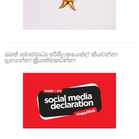
ඔබත් සමාජමාධ්‍ය පරිශීලකයෙක්ද? කියවන්න!
දැනගන්න! ක්‍රියාත්මකවන්න!