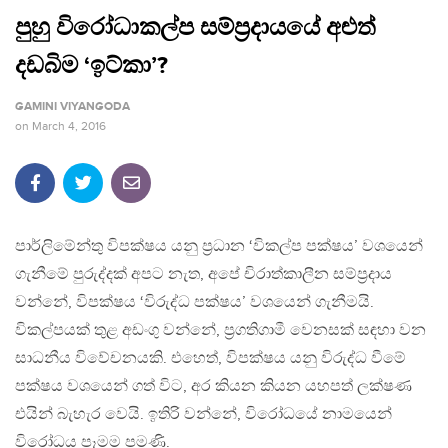
පුහු විරෝධාකල්ප සම්ප‍්‍රදායයේ අළුත්
දඩබිම ‘ඉට්කා’?
GAMINI VIYANGODA
on
March 4, 2016
පාර්ලිමේන්තු විපක්ෂය යනු ප‍්‍රධාන ‘විකල්ප පක්ෂය’ වශයෙන්
ගැනීමේ පුරුද්දක් අපට නැත, අපේ චිරාත්කාලීන සම්ප‍්‍රදාය
වන්නේ, විපක්ෂය ‘විරුද්ධ පක්ෂය’ වශයෙන් ගැනීමයි.
විකල්පයක් තුළ අඩංගු වන්නේ, ප‍්‍රගතිගාමී වෙනසක් සඳහා වන
සාධනීය විවේචනයකි. එහෙත්, විපක්ෂය යනු විරුද්ධ වීමේ
පක්ෂය වශයෙන් ගත් විට, අර කියන කියන යහපත් ලක්ෂණ
එයින් බැහැර වෙයි. ඉතිරි වන්නේ, විරෝධයේ නාමයෙන්
විරෝධය පෑමම පමණි.