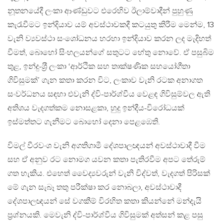
නූතනයේදී ලංකා ආණ්ඩුවට එරෙහිව ඊලාම්වාදීන් පුහුණු
කැරැවීමට ඉන්දියාව යම් අවස්ථාවකදී කටයුතු කිරීම මෙන්ම, 13
වැනි ව්‍යවස්ථා සංශෝධනය හරහා ඉන්දියාව කරන ලද මැදිහත්
වීමත්, බොහෝ සිංහලයන්ගේ සතුටට හේතු නොවේ. ඒ පසුබිම
තුළ, ඉන්දු-ශ‍්‍රී ලංකා ‘ආර්ථික සහ තාක්ෂණික සහයෝගීතා
ගිවිසුමක්’ ගැන කතා කරන විට, ලංකාව වැනි රටක අනාගත
සංවර්ධනය සඳහා එවැනි ද්වි-පාර්ශ්වීය වෙළඳ ගිවිසුම්වල ඇති
අතිශය වැදගත්කම නොසළකා, හුදු ඉන්දීය-විරෝධයක්
ඉස්මත්තට ගැනීමට බොහෝ දෙනා පෙළඹෙති.
විමල් වීරවංශ වැනි අගතිගාමී දේශපාලඥයන් අවස්ථාවාදී වීම
සහ ඒ අනුව රට නොමග යවන කතා පැතිරවීම අපට තේරුම්
ගත හැකිය. එහෙත් වෛද්‍යවරුන් වැනි විද්වත්, වැදගත් පිරිසක්
මේ ගැන සැබෑ තතු පරීක්ෂා කර නොබලා, අවස්ථාවාදී
දේශපාලඥයන් සේ වගකීම් විරහිත කතා කියන්නේ මන්දැයි
ප‍්‍රශ්නයකි. මෙවැනි ද්වි-පාර්ශ්වීය ගිවිසුමක් අත්සන් කළ පසු