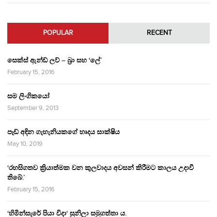
POPULAR
RECENT
සෙක්ස් ඇන්ඩ් ලව් – බ්‍රා සහ ‘ලේ’
February 15, 2016
සම ලිංගිකයෝ
September 9, 2013
පෑඩ් අඳින ගැහැනියකගේ හෘදය සාක්ෂිය
May 10, 2019
‘රහසිගතව ක්‍රියාත්මක වන කුලවාදය අවසන් කිරීමට කාලය උදාවී
තිබේ.’
February 15, 2016
‘හිමින්සැරේ පියා විදා‘ සුනිලා සමුගත්තා ය.