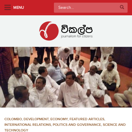
S
Search
MENU
k
for:
i
p
t
o
m
a
i
n
c
o
n
t
e
n
COLOMBO
,
DEVELOPMENT, ECONOMY
,
FEATURED ARTICLES
,
t
INTERNATIONAL RELATIONS
,
POLITICS AND GOVERNANCE
,
SCIENCE AND
TECHNOLOGY