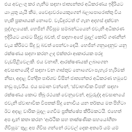
එය අවලංගු කර ගැනීම සඳහා ජාත්‍යන්තර අධිකරණය ඉදිරියට
යා යුතු යැයි කීම, වෛද්‍යවරයෙකුගෙන් බලාපොරොත්තු විය
හැකි ප‍්‍රකාශයක් නොවේ. වැඩිදුරටත් ඒ ගැන අදහස් දක්වන
පුද්ගලයෙක්, හෙජින් ගිවිසුම සම්බන්ධයෙන් එවැනි අධිකරණ
ඉදිරියට යාමට සිදුවූ බවත්, ඒ සඳහා අපේ මුදල් කෝටි ගණනින්
වැය කිරීමට සිදු වූ බවත් පෙන්වා දෙයි. හෙජින් ගනුදෙනුව යනු
රක්ෂණය සඳහා කරන ලද එක්තරා ආකාරයක පරදු
වැඩපිළිවෙලකි. එය වනාහී, ආරක්ෂණයක් ලබාගෙන
අවසානයේදී ඒ සඳහා වන ගාස්තුව නොගෙවා පැහැර හැරීමක්
නිසා, අදාළ වින්දිත පාර්ශව විසින් ජාත්‍යන්තර අධිකරණ හමුවේ
නඩු පැවරීය. එය සමාන වන්නේ, ‘ස්වාභාවික විපත්’ සඳහා
රක්ෂණය කොට තිබූ රථයක් වෙනුවෙන්, අවුරුද්ද අවසානයේ
එවැනි ස්වාභාවික විපතක් සිදු නොවීය යන තර්කය මත පිහිටා
ඊට අදාළ වාරික මුදල ගෙවීම ප‍්‍රතික්ෂේප කිරීමකටයි. එහෙත්
අප දැන් කතා කරන ‘ආර්ථික සහ තාක්ෂණික සහයෝගීතා
ගිවිසුම’ තුළ අප ගිවිස ගන්නේ රටවල් දෙක අතරේ යම් යම්