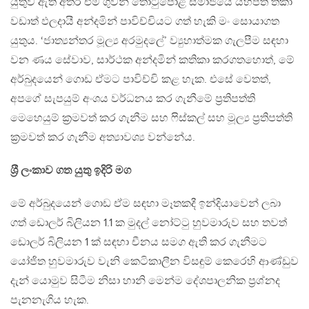
යුතුව ඇති අතර එම ගුවන් තොටුපොළ සමාජයේ යහපත තකා
වඩාත් ඵලදායී අන්දමින් පාවිච්චියට ගත් හැකි මං සොයාගත
යුතුය. ‘ජාත්‍යන්තර මූල්‍ය අරමුදලේ’ ව්‍යුහාත්මක ගැලපීම සඳහා
වන ණය සේවාව, සාර්ථක අන්දමින් කතිකා කරගතහොත්, මේ
අර්බුදයෙන් ගොඩ ඒමට පාවිච්චි කළ හැක. එසේ වෙතත්,
අපගේ සැපයුම් අංශය වර්ධනය කර ගැනීමේ ප‍්‍රතිපත්ති
මෙහෙයුම් ක‍්‍රමවත් කර ගැනීම සහ ෆිස්කල් සහ මූල්‍ය ප‍්‍රතිපත්ති
ක‍්‍රමවත් කර ගැනීම අත්‍යාවශ්‍ය වන්නේය.
ශ‍්‍රී ලංකාව ගත යුතු ඉදිරි මග
මේ අර්බුදයෙන් ගොඩ ඒම සඳහා මෑතකදී ඉන්දියාවෙන් ලබා
ගත් ඩොලර් බිලියන 1.1 ක මුදල් නෝට්ටු හුවමාරුව සහ තවත්
ඩොලර් බිලියන 1 ක් සඳහා චීනය සමග ඇති කර ගැනීමට
යෝජිත හුවමාරුව වැනි කෙටිකාලීන විසඳුම් කෙරෙහි ආණ්ඩුව
දැන් යොමුව සිටීම නිසා හානි මෙන්ම දේශපාලනික ප‍්‍රශ්නද
පැනනැගිය හැක.