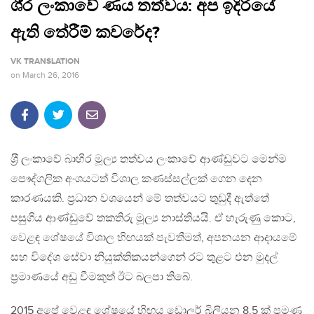
ශී‍්‍ර ලංකාවේ ණය තත්වය: අප ඉදිරියේ
ඇති තේරීම් කවරේද?
VK TRANSLATION
on
March 26, 2016
ශ‍්‍රී ලංකාවේ බාහිර මූල්‍ය තත්වය ලංකාවේ ආණ්ඩුවට මෙන්ම
පෞද්ගලික අංශයටත් විශාල කණස්සල්ලක් ගෙන දෙන
කාරණයකි. ප‍්‍රධාන වශයෙන් මේ තත්වයට තුඩුදී ඇත්තේ
පසුගිය ආණ්ඩුවේ තකතිරු මූල්‍ය නාස්තියයි. ඒ හැරුණු කොට,
වෙළඳ ශේෂයේ විශාල හිඟයක් පැවතීමත්, අපනයන ආදායමේ
සහ විදේශ සේවා නියුක්තිකයන්ගෙන් රට තුළට එන මුදල්
ප‍්‍රමාණයේ අඩු වීමකුත් ඊට බලපා තිබේ.
2015 අපේ වෙළඳ ශේෂයේ හිඟය ඩොලර් බිලියන 8.5 ක් පමණ