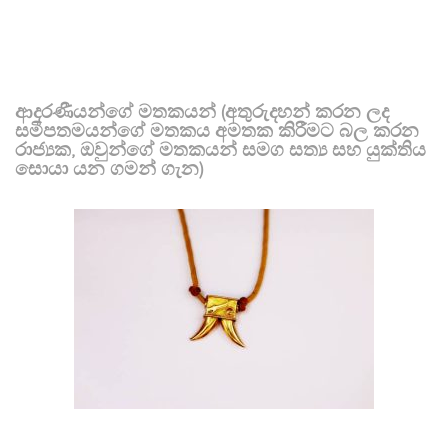
ආදරණීයන්ගේ මතකයන් (අතුරුදහන් කරන ලද
සමීපතමයන්ගේ මතකය අමතක කිරීමට බල කරන
රාජ්‍යක, ඔවුන්ගේ මතකයන් සමග සත්‍ය සහ යුක්තිය
සොයා යන ගමන් ගැන)