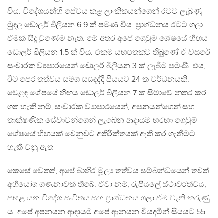
විය. විදේශයන්හි සේවය කළ ලාංකිකයන්ගෙන් රටට ලැබුණු
මුදල ඩොලර් බිලියන 6.9 ක් පමණ විය. ප‍්‍රාග්ධනය රටට ගලා
ඒමක් සිදු වුණේම නැත. මේ අතර අපේ ගෙවුම් ශේෂයේ හිඟය
ඩොලර් බිලියන 1.5 ක් විය. එකම යහපතකට තිබුණේ ඒ වසරේ
සංචාරක ව්‍යපාරයෙන් ඩොලර් බිලියන 3 ක් ලැබීම පමණි. එය,
ඊට පෙර තත්වය සමග සසඳද්දී සියයට 24 ක වර්ධනයකි.
වෙළඳ ශේෂයේ හිඟය ඩොලර් බිලියන 7 ක සීමාවේ නතර කර
ගත හැකි නම්, සංචාරක ව්‍යාපාරයෙන්, අපනයන්ගෙන් සහ
තාක්ෂණික සේවාවන්ගෙන් ලැබෙන ආදායම හරහා ගෙවුම්
ශේෂයේ හිඟයක් වෙනුවට අතිරික්තයක් ඇති කර ගැනීමට
හැකි වනු ඇත.
කෙසේ වෙතත්, අපේ බාහිර මූල්‍ය තත්වය සම්බන්ධයෙන් තවත්
අභියෝග ගණනාවක් තිබේ. ඒවා නම්, රුපියලේ ස්ථාවරත්වය,
පහළ යන විදේශ සංචිතය සහ ප‍්‍රාග්ධනය ගලා ඒම වැනි කරුණු
ය. අපේ අපනයන ආදායම අපේ ආනයන වියදමින් සියයට 55