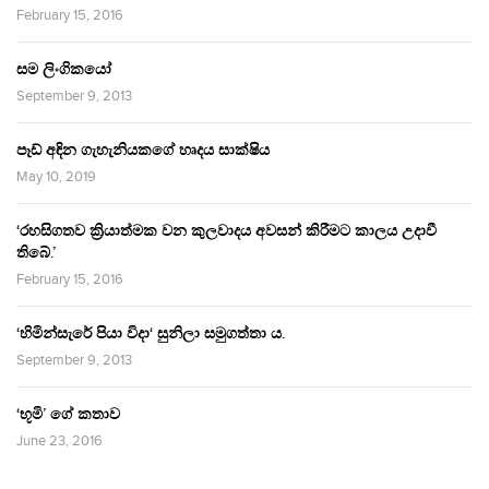
February 15, 2016
සම ලිංගිකයෝ
September 9, 2013
පෑඩ් අඳින ගැහැනියකගේ හෘදය සාක්ෂිය
May 10, 2019
‘රහසිගතව ක්‍රියාත්මක වන කුලවාදය අවසන් කිරීමට කාලය උදාවී
තිබේ.’
February 15, 2016
‘හිමින්සැරේ පියා විදා‘ සුනිලා සමුගත්තා ය.
September 9, 2013
‘භූමි’ ගේ කතාව
June 23, 2016