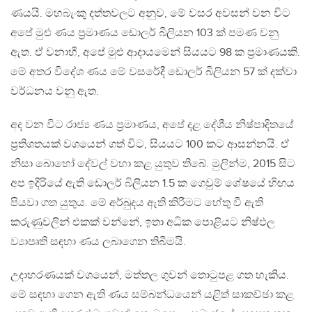
ණයයි. මහබැංකු දත්තවලට අනුව, මේ වසර අවසන් වන විට
අපේ මුළු ණය ප‍්‍රමාණය ඩොලර් බිලියන 103 ක් පමණ වනු
ඇත. ඒ වනාහී, අපේ මුළු ආදායමෙන් සියයට 98 ක ප‍්‍රමාණයකි.
මේ අතර විදේශ ණය මේ වසරේදී ඩොලර් බිලියන 57 ක් දක්වා
වර්ධනය වනු ඇත.
අද වන විට රාජ්‍ය ණය ප‍්‍රමාණය, අපේ දළ දේශීය නිෂ්පාදිතයේ
ප‍්‍රතිශතයක් වශයෙන් ගත් විට, සියයට 100 කට ආසන්නයි. ඒ
නිසා බොහෝ දේවල් වහා කළ යුතුව තිබේ. මුලින්ම, 2015 සිට
අප ඉදිරියේ ඇති ඩොලර් බිලියන 1.5 ක ගෙවුම් ශේෂයේ හිඟය
පියවා ගත යුතුය. මේ අර්බුදය ඇති කිරීමට හේතු වී ඇති
කරුණුවලින් එකක් වන්නේ, ඉතා අධික පොළියට නිෂ්ඵල
ව්‍යාපෘති සඳහා ණය ලබාගෙන තිබීමයි.
උදාහරණයක් වශයෙන්, මත්තල ගුවන් තොටුපළ ගත හැකිය.
මේ සඳහා ගෙන ඇති ණය සම්බන්ධයෙන් යළිත් සාකච්ඡා කළ