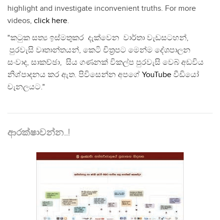
highlight and investigate inconvenient truths. For more
videos,
click here
.
"කටුක සත්‍ය ඉස්මතුකර දැක්වෙන වාර්තා වැඩසටහන්,
පුරවැසි වෘතාන්තයන්, කෙටි චිත්‍රපට මෙන්ම දේශපාලන
සංවාද, සාකච්ඡා, සිය ගණනක් විකල්ප පුරවැසි වෙබ් අඩවිය
නිශ්පාදනය කර ඇත. පිවිසෙන්න අපගේ
YouTube
වීඩියෝ
චැනලයට."
ආරක්ෂාවන්න..!