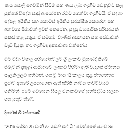
ණය පොලී ගෙවමින් සිටීම සහ ණය ලබා ගැනීම වෙනුවට කළ
යුත්තේ විදේශ සෘජු ආයෝජන රටට ගෙන්වා ගැනීමයි. ඒ සඳහා
දේපල අයිතිය සහ කොටස් අයිතිය සුරක්ෂිත කෙරෙන සහ
අනවශ්‍ය සීමාවන් ඉවත් කෙරෙන, සුදුසු ව්‍යාපාරික පරිසරයක්
සකස් කළ යුතුය. ඒ සමගම, වාණිජ අපනයන සහ සේවාවන්
වැඩි දියුණු කර ගැනීමද අත්‍යාවශ්‍ය වන්නේය.
මීට වඩා විශාල අභියෝගවලට ශ‍්‍රී ලංකාව මුහුණදී තිබේ.
එබැවින් දකුණු ආසියාවේ ලංකාව පිහිටා ඇති වැදගත් ස්ථානය
සැලකිල්ලට ගනිමින්, ගත වූ මාස 12 කාලය තුළ ජාත්‍යන්තර
ප‍්‍රජාව අතරේ උපයාගෙන ඇති කීර්ති නාමය පාවිච්චියට
ගනිමින්, රටේ වෙසෙන සියලූ ජනතාවගේ සුභසිද්ධිය සලසා
ගත යුතුව තිබේ.
දිනේෂ් වීරක්කොඩි
*2016 මාර්තු 25 වැනි දා ‘ඬේලි එෆ්.ටී.’ පුවත්පතේ පළවූ Sri