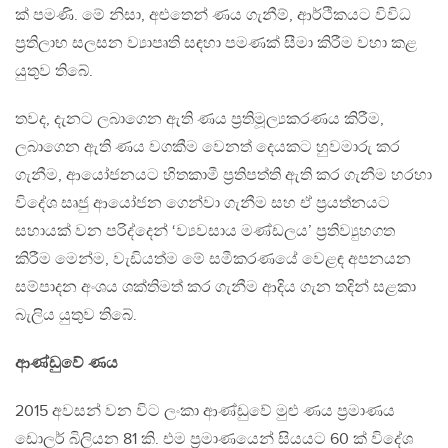
ක් පමණි. මේ නිසා, අළුතෙන් ණය ගැනීම්, ආර්ථිකයට විවිධ
ප‍්‍රතිලාභ සලසන ව්‍යාපෘති සඳහා පමණක් සීමා කිරීම වහා කළ
යුතුව තිබේ.
තවද, දැනට ලබාගෙන ඇති ණය ප‍්‍රතිමූල්‍යකරණය කිරීම,
ලබාගෙන ඇති ණය වගකීම වෙනත් දෙයකට හුවමාරු කර
ගැනීම, ආයෝජනයට හිතකාමී ප‍්‍රතිපත්ති ඇති කර ගැනීම හරහා
විදේශ සෘජු ආයෝජන ගෙන්වා ගැනීම සහ ඒ ප‍්‍රයත්නයට
සහායක් වන පරිද්දෙන් ‘ව්‍යවසාය මණ්ඩලය’ ප‍්‍රතිව්‍යුහගත
කිරීම මෙන්ම, වැඩියත්ම මේ සමීකරණයේ වෙළඳ අපනයන
සම්පාදන අංශය ශක්තිමත් කර ගැනීම ආදිය ගැන තදින් සළකා
බැලිය යුතුව තිබේ.
ආණ්ඩුවේ ණය
2015 අවසන් වන විට ලංකා ආණ්ඩුවේ මුළු ණය ප‍්‍රමාණය
ඩොලර් බිලියන 81 කි. එම ප‍්‍රමාණයෙන් සියයට 60 ක් විදේශ