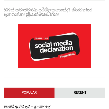
ඔබත් සමාජමාධ්‍ය පරිශීලකයෙක්ද? කියවන්න!
දැනගන්න! ක්‍රියාත්මකවන්න!
POPULAR
RECENT
සෙක්ස් ඇන්ඩ් ලව් – බ්‍රා සහ ‘ලේ’