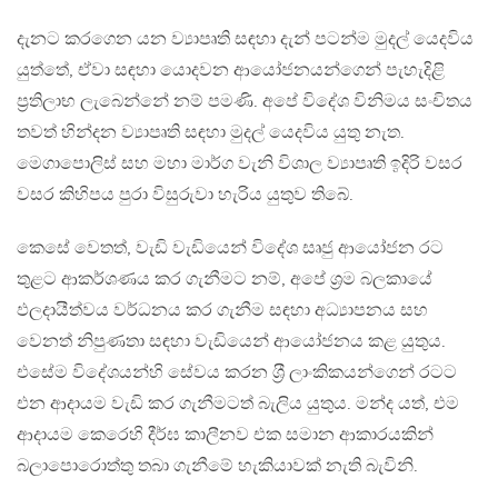
දැනට කරගෙන යන ව්‍යාපෘති සඳහා දැන් පටන්ම මුදල් යෙදවිය
යුත්තේ, ඒවා සඳහා යොදවන ආයෝජනයන්ගෙන් පැහැදිළි
ප‍්‍රතිලාභ ලැබෙන්නේ නම් පමණි. අපේ විදේශ විනිමය සංචිතය
තවත් හින්දන ව්‍යාපෘති සඳහා මුදල් යෙදවිය යුතු නැත.
මෙගාපොලිස් සහ මහා මාර්ග වැනි විශාල ව්‍යාපෘති ඉදිරි වසර
වසර කිහිපය පුරා විසුරුවා හැරිය යුතුව තිබේ.
කෙසේ වෙතත්, වැඩි වැඩියෙන් විදේශ සෘජු ආයෝජන රට
තුළට ආකර්ශණය කර ගැනීමට නම්, අපේ ශ‍්‍රම බලකායේ
ඵලදායීත්වය වර්ධනය කර ගැනීම සඳහා අධ්‍යාපනය සහ
වෙනත් නිපුණතා සඳහා වැඩියෙන් ආයෝජනය කළ යුතුය.
එසේම විදේශයන්හි සේවය කරන ශ‍්‍රී ලාංකිකයන්ගෙන් රටට
එන ආදායම වැඩි කර ගැනීමටත් බැලිය යුතුය. මන්ද යත්, එම
ආදායම කෙරෙහි දීර්ඝ කාලීනව එක සමාන ආකාරයකින්
බලාපොරොත්තු තබා ගැනීමේ හැකියාවක් නැති බැවිනි.