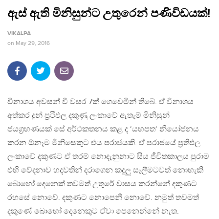
ඇස් ඇති මිනිසුන්ට උතුරෙන් පණිවිඩයක්!
VIKALPA
on
May 29, 2016
විනාශය අවසන් වී වසර 7ක් ගෙවෙමින් තිබේ. ඒ විනාශය
අත්කර දුන් ප්‍රථිඵල දකුණු ලංකාවේ ඇතැම් මිනිසුන්
ජයග්‍රහණයක් සේ අර්ථකතනය කළ ද ‘යහපත‘ නියෝජනය
කරන ඕනෑම මිනිසෙකුට එය පරාජයකි. ඒ පරාජයේ ප්‍රතිඵල
ලංකාවේ දකුණට ඒ තරම් නොදැනුනාට සිය ජීවිතකාලය පුරාම
එහි වේදනාව හදවතින් දරාගෙන කදුලු සෑලීමටවත් නොහැකි
බොහෝ දෙනෙක් තවමත් උතුරේ වාසය කරන්නේ දකුණට
රහසේ නොවේ. දකුණට නොපෙනී නොවේ. නමුත් තවමත්
දකුණේ බොහෝ දෙනෙකුට ඒවා පෙනෙන්නේ නැත.