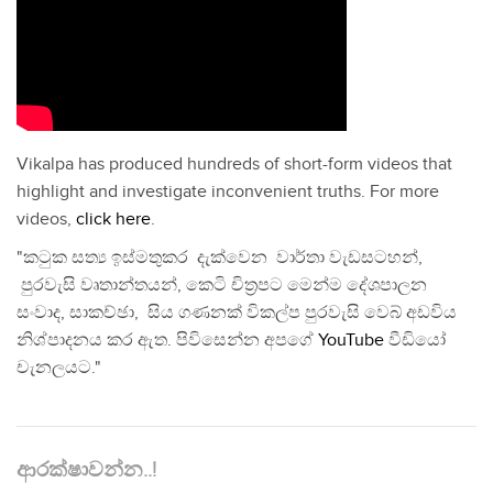
Vikalpa has produced hundreds of short-form videos that
highlight and investigate inconvenient truths. For more
videos,
click here
.
"කටුක සත්‍ය ඉස්මතුකර දැක්වෙන වාර්තා වැඩසටහන්,
පුරවැසි වෘතාන්තයන්, කෙටි චිත්‍රපට මෙන්ම දේශපාලන
සංවාද, සාකච්ඡා, සිය ගණනක් විකල්ප පුරවැසි වෙබ් අඩවිය
නිශ්පාදනය කර ඇත. පිවිසෙන්න අපගේ
YouTube
වීඩියෝ
චැනලයට."
ආරක්ෂාවන්න..!