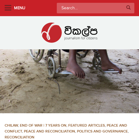
S
Search
MENU
k
for:
i
p
t
o
m
a
i
n
c
o
n
t
e
n
CHILAW
,
END OF WAR | 7 YEARS ON
,
FEATURED ARTICLES
,
PEACE AND
t
CONFLICT
,
PEACE AND RECONCILIATION
,
POLITICS AND GOVERNANCE
,
RECONCILIATION