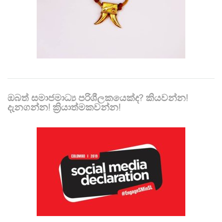
ඔබත් සමාජමාධ්‍ය පරිශීලකයෙක්ද? කියවන්න!
දැනගන්න! ක්‍රියාත්මකවන්න!