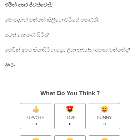
එයින් අතර ජීවත්වෙති.
‘
මේ සදහන් වන්නේ කිලිනොච්චියේ පමණකි.
තවත් කොපණ සිටීද?
මෙයින් අපට කියාසිටින දෙය ලියා තබන්න අවශ්‍ය වන්නේද?
-WB-
What Do You Think ?
UPVOTE
LOVE
FUNNY
0
0
0