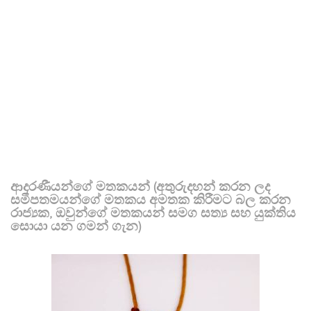
ආදරණීයන්ගේ මතකයන් (අතුරුදහන් කරන ලද
සමීපතමයන්ගේ මතකය අමතක කිරීමට බල කරන
රාජ්‍යක, ඔවුන්ගේ මතකයන් සමග සත්‍ය සහ යුක්තිය
සොයා යන ගමන් ගැන)