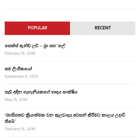
POPULAR
RECENT
සෙක්ස් ඇන්ඩ් ලව් – බ්‍රා සහ ‘ලේ’
February 15, 2016
සම ලිංගිකයෝ
September 9, 2013
පෑඩ් අඳින ගැහැනියකගේ හෘදය සාක්ෂිය
May 10, 2019
‘රහසිගතව ක්‍රියාත්මක වන කුලවාදය අවසන් කිරීමට කාලය උදාවී
තිබේ.’
February 15, 2016