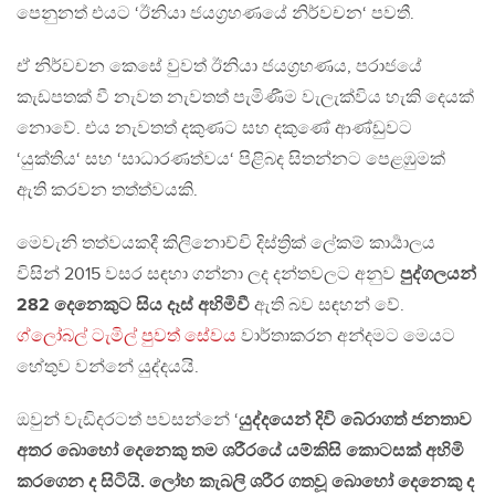
පෙනුනත් එයට ‘ඊනියා ජයග්‍රහණයේ නිර්වචන‘ පවතී.
ඒ නිර්වචන කෙසේ වුවත් ඊනියා ජයග්‍රහණය, පරාජයේ
කැඩපතක් වී නැවත නැවතත් පැමිණීම වැලැක්විය හැකි දෙයක්
නොවේ. එය නැවතත් දකුණට සහ දකුණේ ආණ්ඩුවට
‘යුක්තිය‘ සහ ‘සාධාරණත්වය‘ පිළිබද සිතන්නට පෙළඹුමක්
ඇති කරවන තත්ත්වයකි.
මෙවැනි තත්වයකදී කිලිනොච්චි දිස්ත්‍රික් ලේකම් කාර්‍යාලය
විසින් 2015 වසර සඳහා ගන්නා ලද දන්තවලට අනුව
පුද්ගලයන්
282 දෙනෙකුට සිය දෑස් අහිමිවී
ඇති බව සඳහන් වේ.
ග්ලෝබල් ටැමිල් පුවත් සේවය
වාර්තාකරන අන්දමට මෙයට
හේතුව වන්නේ යුද්දයයි.
ඔවුන් වැඩිදරටත් පවසන්නේ ‘
යුද්දයෙන් දිවි බේරාගත් ජනතාව
අතර බොහෝ දෙනෙකු තම ශරීරයේ යම්කිසි කොටසක් අහිමි
කරගෙන ද සිටියි. ලෝහ කැබලි ශරීර ගතවූ බොහෝ දෙනෙකු ද