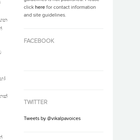
ට
click
here
for contact information
and site guidelines.
ගෙන
ේ
FACEBOOK
ම
 හෝ
ෙක්
TWITTER
Tweets by @vikalpavoices
න්