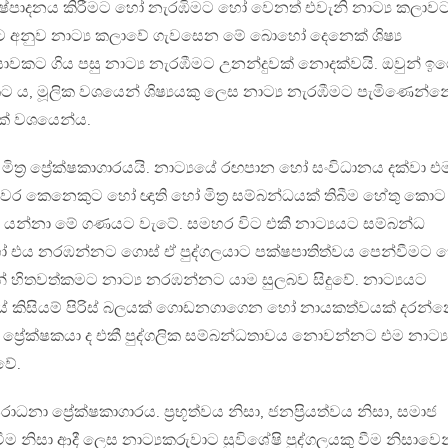
නිෂ්පාදනය කිරීමට හෝ නැරඹිමට හෝ වෙනත් එවැනි නාට්‍ය කලාව
ඊට අනුව නාට්‍ය කලාවේ ගැවසෙන මේ බොහෝ දෙනෙක් ශිෂ්‍ය
යාවකට ගිය පසු නාට්‍ය නැරඹීමට උනන්දුවක් නොදක්වයි. ඔවුන් ඉ
ය, මූලික වශයෙන් ශිෂ්‍යයකු ලෙස නාට්‍ය නැරඹීමට පැමිණෙන්න
් වශයෙන්ය.
 – මිත්‍ර ප්‍රේක්ෂකාගාරයයි. නාට්‍යයේ රඟපාන හෝ සංවිධානය දක්වා එ
කවර කෙනෙකුට හෝ ඥාති හෝ මිත්‍ර සම්බන්ධයක් තිබීම හේතු කොට
යන්නා මේ ගණයට වැටේ. සමහර විට එකී නාට්‍යයට සම්බන්ධ
 හෝ එය නරඹන්නට ගොස් ඒ පුද්ගලයාට පක‍්ෂපාතිත්වය පෙන්වීමට
 හිතවත්කමට නාට්‍ය නරඹන්නට යාම සුලබව සිදුවේ. නාට්‍යයට
ේ කිසියම් පිරිස් බලයක් ගොඩනගාගෙන හෝ නායකත්වයක් දරන්න
 ප්‍රේක්ෂකයා ද එකී පුද්ගලික සම්බන්ධතාවය නොවන්නට එම නාට්‍ය
වේ.
ධනා ප්‍රේක්ෂකාගාරය. ප්‍රභූත්වය නිසා, ජනප්‍රියත්වය නිසා, සමාජ
ීම නිසා ආදී ලෙස නාට්‍යකරුවාට සුවිශේෂි පුද්ගලයකු වීම නිසාවෙ