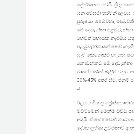
ප්‍රේක්ෂකයා වෙයි. ශ්‍රී ල
යන අවස්ථා තරමක් දුලබය. ම
පුරුෂයා, පෙම්වතා, පෙම්වතිය
මේ දෙවැන්නා පළමුවැන්නා
හෙවත් සහායක නැරඹිය යුතු
පළමුවැන්නාගේ තෝරාගැනී
සෑම කෙනෙක්ම හා යන තව
නොවන්නට මේ දෙවැන්නා එ
මාගේ ගණන් බැලීම් වලට අන
30%-45% අතර සිටී. එනම්
ය.
ඊළඟට විශාල ප්‍රේක‍්ෂකාගාරයක
මට්ටමෙන් මෙන්ම විවිධ පා
අයයි. ඒ හේතුවෙන් නාට්‍ය බ
දේශපාලනික උවමනාව ඇඟට ඇත