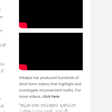
්
තන
යන
වක්
නවා
 ඒ
Vikalpa has produced hundreds of
short-form videos that highlight and
investigate inconvenient truths. For
more videos,
click here
.
ඟ
"කටුක සත්‍ය ඉස්මතුකර දැක්වෙන
සේ
වාර්තා වැඩසටහන්, පුරවැසි