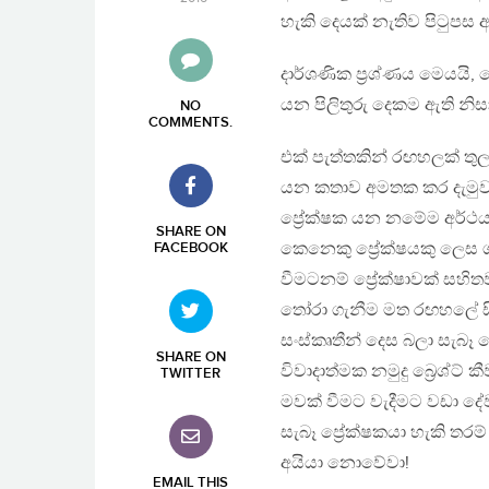
හැකි දෙයක් නැතිව පිටුපස 
දාර්ශණික ප්‍රශ්ණය මෙයයි, 
යන පිලිතුරු දෙකම ඇති නිස
NO
COMMENTS
.
එක් පැත්තකින් රඟහලක් ත
යන කතාව අමතක කර දැමුවහො
ප්‍රේක්ෂක යන නමේම අර්ථය 
SHARE ON
කෙනෙකු ප්‍රේක්ෂයකු ලෙස ග
FACEBOOK
වීමටනම් ප්‍රේක්ෂාවක් සහ
තෝරා ගැනීම මත රඟහලේ සිට 
සංස්කෘතීන් දෙස බලා සැබෑ 
SHARE ON
විවාදාත්මක නමුදු බ්‍රෙශ්
TWITTER
මවක් වීමට වැදීමට වඩා දේව
සැබෑ ප්‍රේක්ෂකයා හැකි තරම
අයියා නොවේවා!
EMAIL THIS