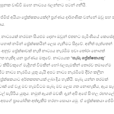
අසුනක වාඩිවී ඔහෙ නාට්‍යය බලන්නට පටන් ගනියි.
ජේමිස් අයියා ප්‍රේක්ෂකයෙක්ද? ප්‍රශ්ණය දාර්ශණික වන්නේ ඔවු සහ 
ාය.
ුල නාට්‍යයක් නරඹන සියළුම දෙනා ඔවුන් එතනට පැමීණියේ කෙසේ
ත් නමින් ප්‍රේක්ෂකයින් ලෙස ගැනීමට සිදුවේ. අනිත් පැත්තෙන්
අනූව ප්‍රේක්ෂාවක් නැති නාට්‍යය නැරඹීම පවා තෝරා නොගත්
ත හැකිද යන ප්‍රශ්ණය මතුවේ. නාට්‍යයක “
සැබෑ ප්‍රේක්ෂකයකු
”
ිතව කිසිවකුගේ මැදිහත් වීමකින් හෝ බලපෑමකින් තොරව තමාගේම
නාට්‍ය නැරඹිය යුතු යැයි අපට නාට්‍ය නැරඹීමේ දීර්ග කලීන
ප්‍රේක්ෂකයාට අර්තකතනයක් ලබා දිය හැකියි. සෑබෑ යන්න තරමක්
ට් කීවාක් සේ වැදූ මව හැමවිටම සැබෑ මව ලෙස ගත නොහැකිය, ඇය සැ
ල් සැපිරිය යුතුය. නමුත් ඇයත් මවකි. දැන් අපි අපේ සිංහල රඟහල
් අපගේ ප්‍රායෝගික අත්දැකීම් හරහා සොයා යමු. ඒ ප්‍රේක්ෂකයා ජේමි