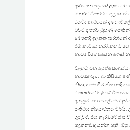
ආරාධනා පත්‍රයක් ලබා නාට්
ගෞරවනීයත්වය තුළ හොඳින් 
රසවිඳ නාට්‍යයක් ද නොමිල
බවට ද පත්ව මුහුණු පොති
මෙතනදී ඉලක්ක කරන්නේ 
එම නාට්‍යය නරඹන්නට නොය
නාට්‍ය විශේෂයෙන් ගොස් 
ඊළඟට එන ප්‍රේක්ෂකාගාරය අප
නාට්‍යකරුවා හා කිසියම් 
නිසා, ගමේ වීම නිසා ආදි 
එකෙක්ගේ වැඩක්’ වීම නිසා
ඇතුලත් නොකලේ මොවුන්ගේ 
පංතිමය නියෝජනය වීමයි. උ
ගුරුවරු එය නැරඹීමටත් සංව
හඳුනනවාද යන්න ඥාති- මිත්