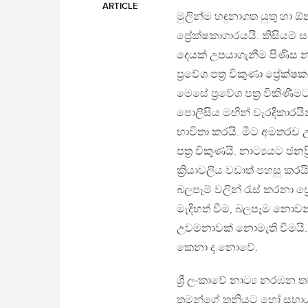
ARTICLE
මුලින්ම හඳුනාගත යුතු හා 
ප්‍රේක‍්ෂකාගාරයයි. කිසිය
දෙයක් උපයාගැනීම පිණිස නා
ප්‍රවේශ පත්‍ර විකුණා ප්‍රේ
මෙසේ ප්‍රවේශ පත්‍ර විකිණී
පොලීසිය මඟින් වැරදිකාරයින්
භාවිතා කරයි. මීට අමතරව උද
පත්‍ර විකුණයි. නාට්‍යයට 
ක්‍රියාවලිය වඩාත් පහසු කර
බලපෑම් වලින් රැස් කරනා ප
මැදිහත් වීම, බලපෑම නොවන
උවමනාවක් නොමැති වීමයි. ස
කෙනා ද නොවේ.
ශ්‍රී ලංකාවේ නාට්‍ය නරඹන 
තමන්ගේ තනියට හෝ සහාය