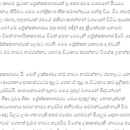
ී ලංකාවේ ප්‍රධාන ප්‍රෙක්ෂකාගාරයක් වූ අතර අවම වශයෙන් සීයයට
නය කිරීමට මෙම ගෝත්‍රික-පංතික සම්බන්දධය හේතු විය. මීට තවත
ය වල රඟපෑ බහුතරයක් රජයේ රැකියා කරන්නන් වශයෙන් විවිධ ආය
 මේ ප්‍රේක‍්ෂකාගාරය එදා තරම් තදින් අද ක්‍රියාත්මක නොවේ.
 වීමත් නාගරිකකරණය වීමත් සමඟ මෙවැනි ප්‍රේක්ෂකාගාර දියවී 
‍රේක්ෂකාගාරයක් ලෙසට පවතී. මෙම ප්‍රේක‍්ෂක කොටස ද එවැනි
 එම නාට්‍ය නරඹන්නට හෝ සංවිධානය කරන්නට විශේෂ උනන්දු
ක‍්ෂකාගාරය යි. මෙහි ලක‍්ෂණය නම් නාට්‍ය නරඹන්නට රඟහලට ය
ිනා ආයතනය (ගෘහස්ථයට) තුළට ගෙන ඒ තුළ සංවිධානය කර මූලිකව
ීමයි. සාමාන්‍යෙයන් දැනට මෙය පුළුල් වශයෙන් සිදුවන්නේ
ය ශීෂ්‍ය වුවද ශිෂ්‍ය ‍ ප්‍රේක‍්ෂකාගාරයට මෙය ඇතුල් කල නොහැක්කේ
අධ්‍යාපනය සමඟ නාට්‍ය නැරඹීම අනිවාර්ය සම්බන්ධයක් නැති වීම
‍ර ඉතා අඩු මිලට ලබා ගත හැකි අතර එසේම යහළුවන් සියලූම දෙනා සම
ළඟටම’ ගෙනත් දැම්ම නාට්‍ය නැරඹීම විශේෂ ලක‍ෂණයකි. නාට්‍යය එ