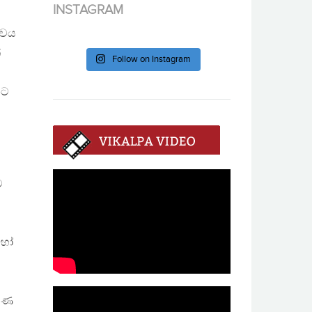
INSTAGRAM
රවය
්
Follow on Instagram
නට
ම
 හෝ
පමණ