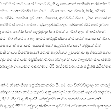
ංකාවේ තවමත් නාට්‍ය හෝ චිත්‍රපටි වැනි දෑ කෙනෙක් තනියම නරඹන්නට
ෙය කාන්තාවන්ට විශේෂයි. මේ සහායකයා මිතුරා, බිරිඳ, ස්වාමී
, අම්මා, තාත්තා, දුව, පුතා, ශිෂ්‍යයා, ආදි විවිධ විය හැකිය. කෙසේ
 තරම්වත් නාට්‍ය සමඟ ගණුදෙනුවක් නැත. බොහෝ විට දෙවැන්නා
 නාට්‍ය තෝරන්නේ පළමුවැන්නා විසින්ය. මින් අදහස් කරන්නේ
මට, තීරණයට හා බලපෑමට සම්පූර්ණයෙන්ම යටත් කෙනෙක් විනා
කෙනෙක් නොවේ. කෙසේ හෝ පළමුවැන්නාගේ මැදිහත් වීම
කී නාට්‍ය විශේෂයෙන් ගොස් නැරඹිමට උවමනාව ඇත්තෙක් නො
ුව මේ සහායක ප්‍රේක‍්ෂකාගාරය ඕනෑම නාට්‍ය ශාලාවක සාමාන්‍යෙ
 රඟහලක භාගයකට ආසන්නව පිරී ඇත්තේ සහායක ප්‍රේක‍්ෂකයින්ගෙ
් වන්නේ ශිෂ්‍ය ප්‍රේක‍්ෂකාගාරය යි. මේ අය විශ්වවිද්‍යාල හා පාසල්
ඨමාලා හරහා නාට්‍ය කලාව අනු හෝ ප්‍රධාන විෂයක් ලෙසට හදාරණ
ැලීමට සිදු වී ඇති අයයි. මොවුන්ට නාට්‍ය රසාස්වාදය හෝ එහි
ුල් කිරීමට අවුරුදු කිහිපයක අවිධිමත් අධ්‍යාපනයකට අපහසුය