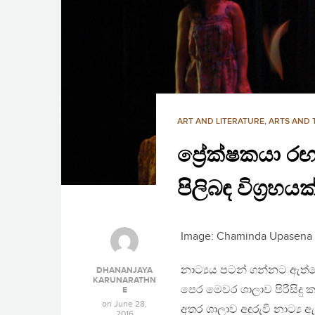
ART AND LITERATURE
,
ARTS AND 
ප්‍රේක්ෂකයා රඟ
පිලිබඳ විග්‍රහයක්
Image: Chaminda Upasena
නාට්‍යය පටන් ගන්නට ඇත්
DHANANJAYA
KARUNARATHN
පෙර මෙවර ශාලාව පිරිසිදු
E
on
June 28,
අතර ශාලාව අඳුරුවී නාට්‍
2016