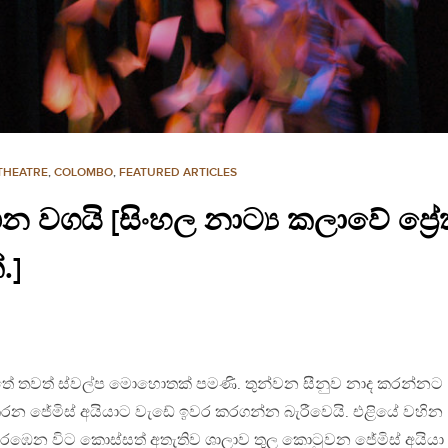
THEATRE
,
COLOMBO
,
FEATURED ARTICLES
න වගයි [සිංහල නාට්‍ය කලාවේ ප්‍රේ
.]
තේ තවත් ස්වල්ප මොහොතක් පමණි. තුන්වන සීනුව නාද කරන්නට
 කරන ජේමිස් අයියාට වැඩේ ඉවර කරගන්න බැරීවෙයි. එළියේ වහින
ය ඇරඹෙන විට කොස්සත් අතැතිව ශාලාව තුල කොටුවන ජේමිස් අයිය