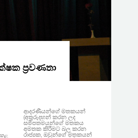
ක්ෂක ප්‍රවණතා
ආදරණීයන්ගේ මතකයන්
(අතුරුදහන් කරන ලද
සමීපතමයන්ගේ මතකය
අමතක කිරීමට බල කරන
රාජ්‍යක, ඔවුන්ගේ මතකයන්
ා කළ