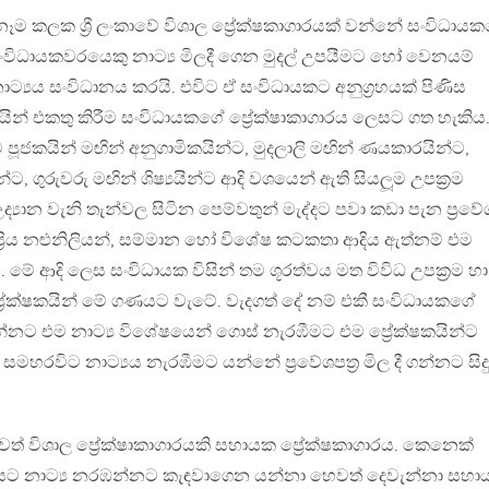
ඕනෑම කලක ශ්‍රී ලංකාවේ විශාල ප්‍රේක‍්ෂකාගාරයක් වන්නේ සංවිධාය
ම් සංවිධායකවරයෙකු නාට්‍ය මිලදී ගෙන මුදල් උපයීමට හෝ වෙනයම්
ට්‍යය සංවිධානය කරයි. එවිට ඒ සංවිධායකට අනුග්‍රහයක් පිණිස
ක‍්ෂකයින් එකතු කිරීම සංවිධායකගේ ප්‍රේක‍්ෂාකාගාරය ලෙසට ගත හැකිය
මට පූජකයින් මඟින් අනුගාමිකයින්ට, මුදලාලි මඟින් ණයකාරයින්ට,
ට, ගුරුවරු මඟින් ශිෂ්‍යයින්ට ආදි වශයෙන් ඇති සියලූම උපක්‍රම
්‍යාන වැනි තැන්වල සිටින පෙම්වතුන් මැද්දට පවා කඩා පැන ප්‍රවේ
ජනප්‍රිය නළුනිලියන්, සම්මාන හෝ විශේෂ කටකතා ආදිය ඇත්නම් එම
යි. මේ ආදි ලෙස සංවිධායක විසින් තම ශූරත්වය මත විවිධ උපක්‍රම හා
්‍රේක‍්ෂකයින් මේ ගණයට වැටේ. වැදගත් දේ නම් එකී සංවිධායකගේ
්නට එම නාට්‍ය විශේෂයෙන් ගොස් නැරඹීමට එම ප්‍රේක‍්ෂකයින්ට
මහරවිට නාට්‍යය නැරඹීමට යන්නේ ප්‍රවේශපත්‍ර මිල දී ගන්නට සිදු
තවත් විශාල ප්‍රේක‍්ෂාකාගාරයකි සහායක ප්‍රේක්ෂකාගාරය. කෙනෙක්
ට නාට්‍ය නරඹන්නට කැඳවාගෙන යන්නා හෙවත් දෙවැන්නා සහා