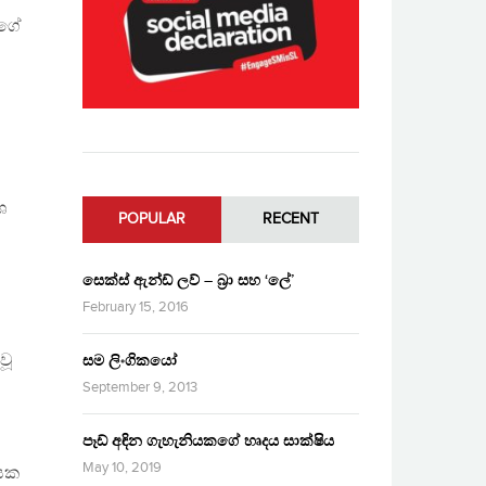
කගේ
.
ශ
POPULAR
RECENT
සෙක්ස් ඇන්ඩ් ලව් – බ්‍රා සහ ‘ලේ’
February 15, 2016
වූ
සම ලිංගිකයෝ
September 9, 2013
පෑඩ් අඳින ගැහැනියකගේ හෘදය සාක්ෂිය
May 10, 2019
යක