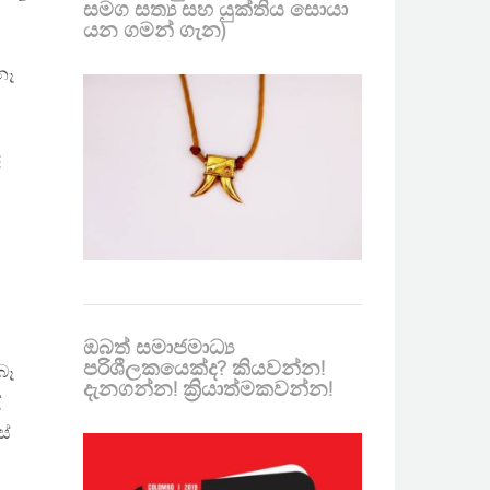
සමග සත්‍ය සහ යුක්තිය සොයා
යන ගමන් ගැන)
නෑ
ද
ඔබත් සමාජමාධ්‍ය
පරිශීලකයෙක්ද? කියවන්න!
බෑ
දැනගන්න! ක්‍රියාත්මකවන්න!
ේ
ස්