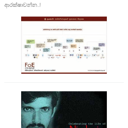
ආරක්ෂාවන්න..!