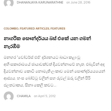
DHANANJAYA KARUNARATHNE
on
June 28, 2016
COLOMBO
,
FEATURED ARTICLES
,
FEATURES
නාගරික සෞන්දර්යය බස් එකේ යන ගමන්
නැරඹීම
මනහර ‛වෝටර්ස් එජ්’ දර්ශනයට බාධා කළා වූ
අහිංසකාරාමයේ ඡායාවක්වත් දියවන්නාවේ නැත. එබැවින් අද
දියවන්නාව කොටි නොමැති ලංකාව මෙන් සෞන්දර්යයයෙන්
ආඪ්‍යය. හංස බෝට්ටු වලින් සහ රුවල් ඔරු වලින් පිරි
ජලතටාකය, සිනා කෙලි කවට…
CHAMILA
on
April 5, 2012