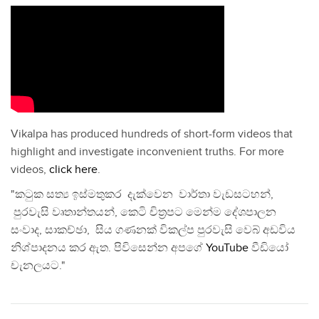
Vikalpa has produced hundreds of short-form videos that
highlight and investigate inconvenient truths. For more
videos,
click here
.
"කටුක සත්‍ය ඉස්මතුකර දැක්වෙන වාර්තා වැඩසටහන්,
පුරවැසි වෘතාන්තයන්, කෙටි චිත්‍රපට මෙන්ම දේශපාලන
සංවාද, සාකච්ඡා, සිය ගණනක් විකල්ප පුරවැසි වෙබ් අඩවිය
නිශ්පාදනය කර ඇත. පිවිසෙන්න අපගේ
YouTube
වීඩියෝ
චැනලයට."