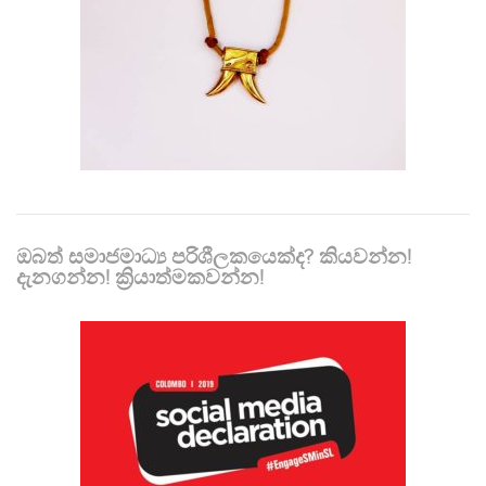
ඔබත් සමාජමාධ්‍ය පරිශීලකයෙක්ද? කියවන්න!
දැනගන්න! ක්‍රියාත්මකවන්න!