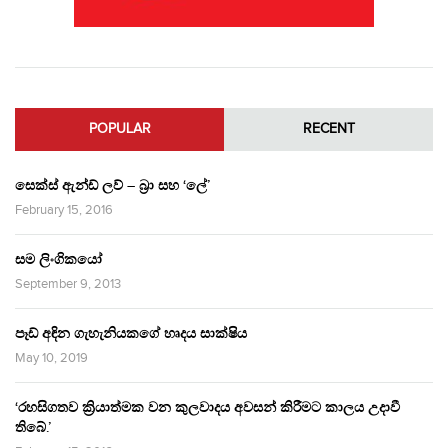
POPULAR
RECENT
සෙක්ස් ඇන්ඩ් ලව් – බ්‍රා සහ ‘ලේ’
February 15, 2016
සම ලිංගිකයෝ
September 9, 2013
පෑඩ් අඳින ගැහැනියකගේ හෘදය සාක්ෂිය
May 10, 2019
‘රහසිගතව ක්‍රියාත්මක වන කුලවාදය අවසන් කිරීමට කාලය උදාවී
තිබේ.’