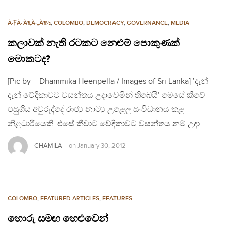
À·ƑÀ·’À¶‚À·„À¶½
,
COLOMBO
,
DEMOCRACY
,
GOVERNANCE
,
MEDIA
කලාවක් නැති රටකට නෙළුම් පොකුණක්
මොකටද?
[Pic by – Dhammika Heenpella / Images of Sri Lanka] ‛දැන්
දැන් වේදිකාවට වසන්තය උදාවෙමින් තිබෙයි’ මෙසේ කීවේ
පසුගිය අවුරුද්දේ රාජ්‍ය නාට්‍ය උළෙල සංවිධානය කළ
නිළධාරියෙකි. එසේ කීවාට වේදිකාවට වසන්තය නම් උදා…
CHAMILA
on
January 30, 2012
COLOMBO
,
FEATURED ARTICLES
,
FEATURES
හොරු සමඟ හෙළුවෙන්