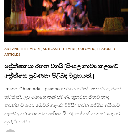
ART AND LITERATURE
,
ARTS AND THEATRE
,
COLOMBO
,
FEATURED
ARTICLES
ප්‍රේක්ෂකයා රඟන වගයි [සිංහල නාට්‍ය කලාවේ
ප්‍රේක්ෂක ප්‍රවණතා පිලිබඳ විග්‍රහයක්.]
Image: Chaminda Upasena නාට්‍යය පටන් ගන්නට ඇත්තේ
තවත් ස්වල්ප මොහොතක් පමණි. තුන්වන සීනුව නාද
කරන්නට පෙර මෙවර ශාලාව පිරිසිදු කරන ජේමිස් අයියාට
වැඩේ ඉවර කරගන්න බැරීවෙයි. එළියේ වහින අතර ශාලාව
අඳුරුවී නාට්‍ය…