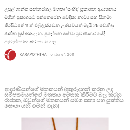
උපුල් ශාන්ත සන්නස්ගල මහතා ‛සංහිඳ’ ප්‍රකාශන ආයතනය
මගින් ප්‍රකාශයට පත්කෙරෙන වේදිකා නාට්‍ය සහ සිනමා
තිරපිටපත් 11 ක් එළිදැක්වෙන උත්සවයක් මැයි 26 වෙනිදා
ජාතික පුස්තකාල හා ප්‍රලේඛන සේවා ශ්‍රවණාගාරයේදී
පැවැත්වෙන බව මාධ්‍ය වල…
KARAPOTHTHA
on
June 1, 2011
ආදරණීයන්ගේ මතකයන් (අතුරුදහන් කරන ලද
සමීපතමයන්ගේ මතකය අමතක කිරීමට බල කරන
රාජ්‍යක, ඔවුන්ගේ මතකයන් සමග සත්‍ය සහ යුක්තිය
සොයා යන ගමන් ගැන)