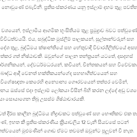
ි නොවුණේ එබැවිනි. ප‍්‍රතිසංස්කරණය යනු ඉස්ලාම් දහම තුළ පවති
ක් වශයෙන්, ඉස්ලාමීය ආගමික භූ-සිතියම තුළ ප‍්‍රමුද්‍රාව බවට පත්වුණ
ිවිධත්වයයි. එය, සබුද්ධික මුස්ලිම් පාලකයන්, සුල්තාන්වරුන් සහ
‍රදේශ තුළ, බුද්ධිමය ක්ෂාන්තියේ සහ හේතුවාදී විචාරශීලීත්වයේ අස
්කර ගත් නිෂ්ඨාවකි. ඔවුන්ගේ පාලන තන්ත‍්‍රයන් යටතේ, දසදහස්
්, දාර්ශනිකයන්, දේවධර්මධරයන්, කවියන්, චින්තකයන් සහ විවේච
දෙව්, බෞද්ධ ආදී වෙනත් භක්තිකයන්ගේද සහභාගීත්වයෙන් සහ
විශේෂඥතා කෙරෙහි අන්‍යොන්‍ය ගෞරවයෙන් තත්පර වෙමින්,
්තනය ඔස්සේ එදා ඉස්ලාම් ලෝකයා විසින් බිහි කරන ලද්දේ අඩු වශ
යා සොයාගෙන තිබූ උසස්ම ශිෂ්ඨාචාරයකි.
්‍රජාවත් දීර්ඝ කාලීන බුද්ධිමය නිද්‍රාවකට පත්වුණේ සහ භෞතිකව එක 
ඉහත කී ප‍්‍රතිසංස්කරණීය ක‍්‍රියාවලිය 12 වැනි සියවසේ පටන්
ත්වයෙන් මුළුමණින් ගොඩ ඒමට තවමත් ඔවුන්ට පුලූවන් වී නැත.