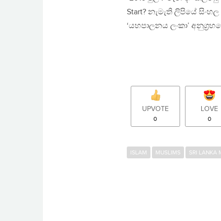
Start? නැමැති ලිපියේ සිංහ
‘යහපාලනය ලංකා’ අනුග‍්‍රහ
UPVOTE
LOVE
0
0
ISLAM
MUSLIMS
SRI LANKA