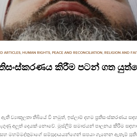
D ARTICLES
,
HUMAN RIGHTS
,
PEACE AND RECONCILIATION
,
RELIGION AND FAI
්‍රතිසංස්කරණය කිරීම පටන් ගත යුත්
ති ව්‍යාකූලතා තිබියේ වී නමුත්, ඉස්ලාම් දහම ප‍්‍රතිසංස්කරණය සඳ
ුණු අලූත් දෙයක් නොවේ. මුස්ලිම් සමාජයන් පාලනය කිරීම සඳහා
 මහම්මද්තුමාගේ සම්ප‍්‍රදායයන්ගෙන් සපයා ගැනෙන ඇතැම් ප‍්‍රති