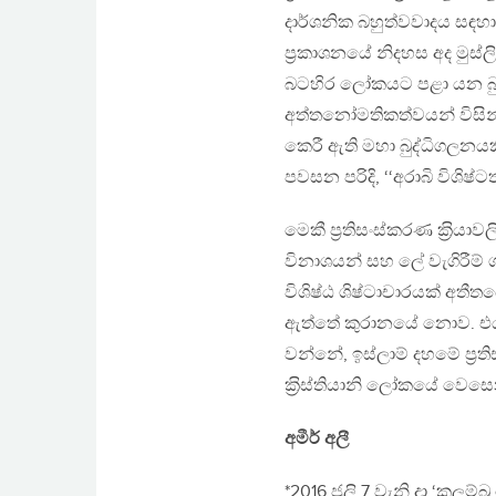
දාර්ශනික බහුත්වවාදය සඳහ
ප‍්‍රකාශනයේ නිදහස අද මුස
බටහිර ලෝකයට පළා යන බුද්ධ
අත්තනෝමතිකත්වයන් විසින
කෙරී ඇති මහා බුද්ධිගලනයකි. ප
පවසන පරිදි, ‘‘අරාබි විශි
මෙකී ප‍්‍රතිසංස්කරණ ක‍්‍ර
විනාශයන් සහ ලේ වැගිරීම
විශිෂ්ඨ ශිෂ්ටාචාරයක් අතී
ඇත්තේ කුරානයේ නොව. එය 
වන්නේ, ඉස්ලාම් දහමේ ප‍්
ක‍්‍රිස්තියානි ලෝකයේ වෙසෙ
අමීර් අලී
*2016 ජුලි 7 වැනි දා ‘කලම්බ