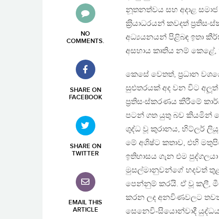
නූතනත්වය සහ අදාළ සමාජ 
ක‍්‍රියාධරයන් කවදත් ප‍්‍
NO
අධ්‍යයනයන් පිළිබඳ ඉතා කීර
COMMENTS
.
අසහාය කෘතිය නම් කෙළේ, ‘‘ඉ
කෙසේ වෙතත්, ප‍්‍රධාන වශයෙ
සුළුතරයක් අද වන විට අලූත්
SHARE ON
FACEBOOK
ප‍්‍රතිසංස්කරණය කිරීමේ ක
පටන් ගත යුතු බව කියමින් 
ශුද්ධ වූ කුරානය, හිට්ලර් ල
මේ අශිෂ්ට කතාව, එහි මතු
SHARE ON
TWITTER
ඉතිහාසය ගැන එම පුද්ගලය
මුසල්මානුවන්ගේ හදවත් තු
පෙන්නුම් කරයි. ඒ වූ කලී,
කරන ලද අනවිණවලට තවත් ප
EMAIL THIS
ARTICLE
සෙනෙවි-සියොන්වාදී යුද්ධය