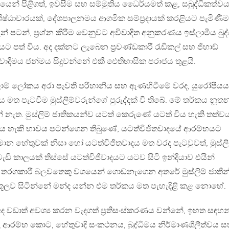
යෙන් පිළිගත්, ඉවසීම සහ සම්මුතිය ධෛර්යමත් කළ, සබුද්ධිකත්ව
ශිෂ්ඨාචාරයක්, දේශපාලනමය ආගමික සම්ප‍්‍රදායක් කරළියට පැමිණීම
න් පටන්, ප‍්‍රශ්න කිරීම වෙනුවට අවිවාදිත අනුකරණය ඉස්ලාමීය බුද්
ානයට පත් විය. අද දක්නට ලැබෙන ප‍්‍රචණ්ඩකාරී රැඩිකල් සහ ජිහාඞ්
ෂ්ටිවාදීමය ජන්මය සිදුවන්නේ එකී ඓතිහාසික පරාජය තුළයි.
ලාම් ලෝකය අරා පැවති පරිහානිය සහ ඇණහිටීමේ වරද, යුරෝපීයය
 මත පැටවීම මුස්ලිම්වරුන්ගේ පුරුද්දක් වී තිබේ. මේ තර්කය නූත
නේ නැත. මුස්ලිම් ජාතිකයන්ව යටත් කෙරුණේ යටත් විය හැකි තත්
ත් විය හැකි භාවය පටන්ගෙන තිබුණේ, යටත්විජිතවාදයේ ආරම්භයට
 හේතුවක් නිසා හෝ යටත්විජිතවාදය මත වරද පැටවුවත්, මුස්ලි
ි කාලයක් තිස්සේ යටත්විජිවාදයට යටව සිටි ඉන්දියාව එයින්
තරගකාරී බලවතෙකු වශයෙන් ගොඩනැගෙන අතරේ මුස්ලිම් ජාතීන
කූලව සිටින්නේ මන්ද යන්න එම තර්කය මත පැහැදිළි කළ නොහේ.
 වඩාත් අවශ්‍ය කරන වැදගත් ප‍්‍රතිසංස්කරණය වන්නේ, ඉහත සඳහන
ිය යළි ආරම්භ කොට, හේතුවාදි සංකථනය, බුද්ධිමය නිර්මාණශීලීත්වය 