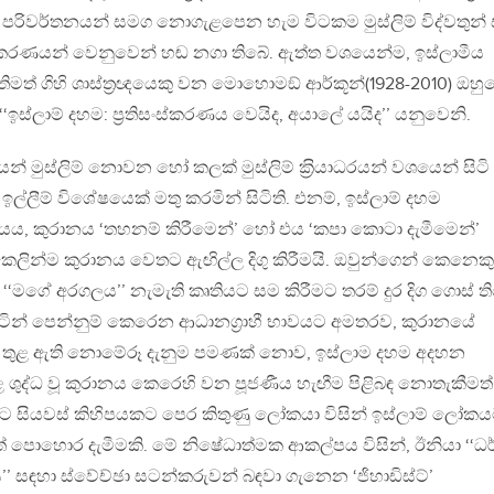
පරිවර්තනයන් සමග නොගැළපෙන හැම විටකම මුස්ලිම් විද්වතුන්
රතිසංස්කරණයන් වෙනුවෙන් හඬ නගා තිබේ. ඇත්ත වශයෙන්ම, ඉස්ලාමීය
්තිමත් ගිහි ශාස්ත‍්‍රඥයෙකු වන මොහොමඞ් ආර්කූන්(1928-2010) ඔහු
ස්ලාම් දහම: ප‍්‍රතිසංස්කරණය වෙයිද, අයාලේ යයිද’’ යනුවෙනි.
න් මුස්ලිම් නොවන හෝ කලක් මුස්ලිම් ක‍්‍රියාධරයන් වශයෙන් සිටි
 ඉල්ලීම් විශේෂයෙක් මතු කරමින් සිටිති. එනම්, ඉස්ලාම් දහම
ාර්යය, කුරානය ‘තහනම් කිරීමෙන්’ හෝ එය ‘කපා කොටා දැමීමෙන්’
කෙලින්ම කුරානය වෙතට ඇඟිල්ල දිගු කිරීමයි. ඔවුන්ගෙන් කෙනෙකු
ියූ ‘‘මගේ අරගලය’’ නැමැති කෘතියට සම කිරීමට තරම් දුර දිග ගොස් ත
පිටින් පෙන්නුම් කෙරෙන ආධානග‍්‍රාහී භාවයට අමතරව, කුරානයේ
ා තුළ ඇති නොමේරූ දැනුම පමණක් නොව, ඉස්ලාම දහම අදහන
ළ ශුද්ධ වූ කුරානය කෙරෙහි වන පූජණීය හැඟීම පිළිබඳ නොතැකීමත්
 මීට සියවස් කිහිපයකට පෙර කිතුණු ලෝකයා විසින් ඉස්ලාම් ලෝක
ොහොර දැමීමකි. මේ නිෂේධාත්මක ආකල්පය විසින්, ඊනියා ‘‘ධර
’’ සඳහා ස්වේච්ඡා සටන්කරුවන් බඳවා ගැනෙන ‘ජිහාඩිස්ට්’