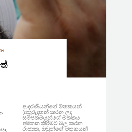
TH
තේ
ආදරණීයන්ගේ මතකයන්
(අතුරුදහන් කරන ලද
හා
සමීපතමයන්ගේ මතකය
අමතක කිරීමට බල කරන
රාජ්‍යක, ඔවුන්ගේ මතකයන්
පදා,