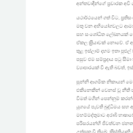
අන්තවාදීන්ගේ ප‍්‍රචාරක අ
යථාර්ථයෙන් ගත් විට, ප‍්‍ර
මතු වන අභියෝගවලට ආමන්ත‍්
සහ සංශෝධිත ලේඛනයක් හෝ අය
ඒකල ක‍්‍රියාවක් නොවේ. ඒ 
තුළ ඉස්ලාම් දහම ඉතා පුළුල
පසුව එම සම්ප‍්‍රදාය පටු 
ව්‍යාපාරයක් වී ඇති බවත්, 
සුන්නි ආගමික නිකායන් ම
එකිනෙකින් වෙනස් වූ නීති 
වීමත් මගින් පෙන්නුම් කරන්
යුගයේ පැවති බුද්ධිමය සහ අ
මහම්මද්තුමාට අරාබි භාෂ
පරිසරයන්හි ජීවත්වන ජන
උත්සුක වී තිබේ. ක‍්‍රිස්ති