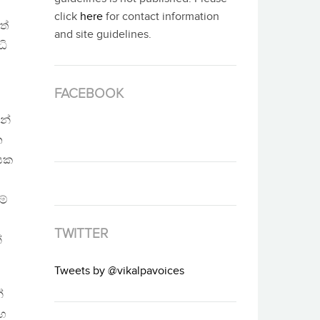
ය
click
here
for contact information
ත්
and site guidelines.
ධි
FACEBOOK
න්
න
වයක
ම්
TWITTER
්
Tweets by @vikalpavoices
්
සහ