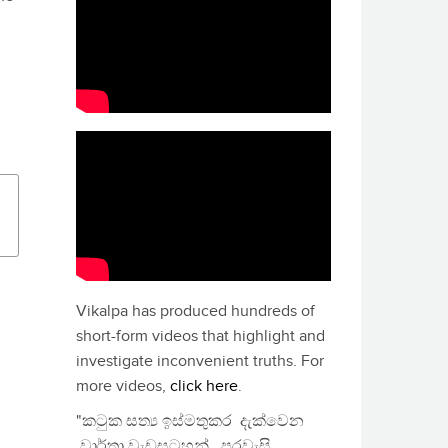
Vikalpa has produced hundreds of
short-form videos that highlight and
investigate inconvenient truths. For
more videos,
click here
.
"කටුක සත්‍ය ඉස්මතුකර දැක්වෙන
වාර්තා වැඩසටහන්, පුරවැසි