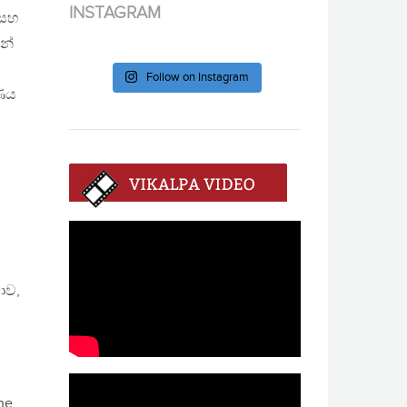
INSTAGRAM
 සහ
න්
Follow on Instagram
ාණය
ොව,
ne