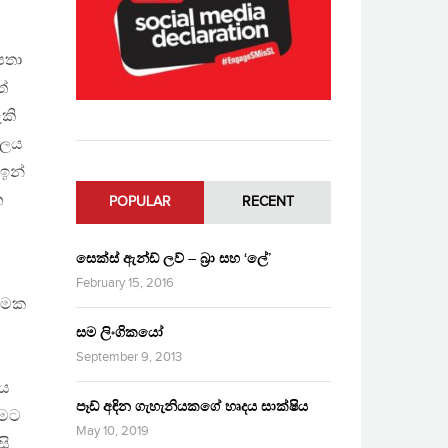
පතා
ත්
ැකි
ාලය
 ඉන්
න
POPULAR
RECENT
සෙක්ස් ඇන්ඩ් ලව් – බ්‍රා සහ ‘ලේ’
February 15, 2016
ත්මක
සම ලිංගිකයෝ
September 9, 2013
ීය
පෑඩ් අඳින ගැහැනියකගේ හෘදය සාක්ෂිය
ීමට
May 10, 2019
සි