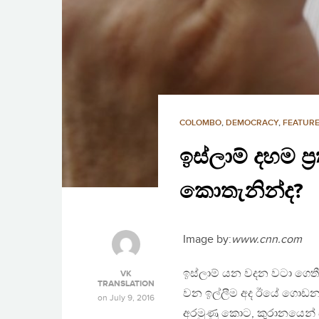
COLOMBO
,
DEMOCRACY
,
FEATURE
ඉස්ලාම් දහම ප‍
කොතැනින්ද?
Image by:
www.cnn.com
ඉස්ලාම් යන වදන වටා ගෙතී ඇ
VK
TRANSLATION
වන ඉල්ලීම අද ඊයේ ගොඩනැග
on
July 9, 2016
අරමුණු කොට, කුරානයෙන් සහ