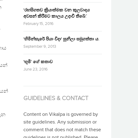
න
‘රහසිගතව ක්‍රියාත්මක වන කුලවාදය
අවසන් කිරීමට කාලය උදාවී තිබේ.’
February 15, 2016
ේ
‘හිමින්සැරේ පියා විදා‘ සුනිලා සමුගත්තා ය.
September 9, 2013
හාය
‘භූමි’ ගේ කතාව
කයන්
June 23, 2016
යෙන්
GUIDELINES & CONTACT
Content on Vikalpa is governed by
තැන
site guidelines. Any submission or
comment that does not match these
guidelines is not published. Please