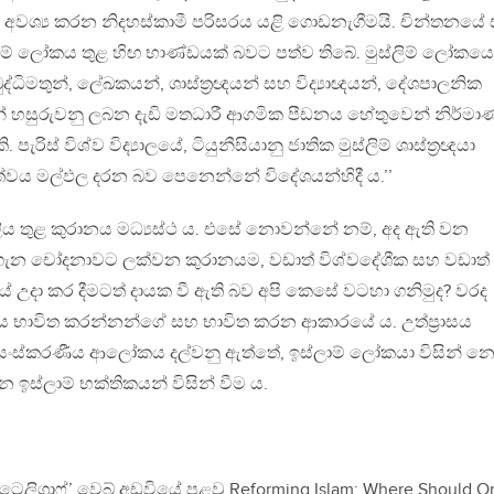
ා අවශ්‍ය කරන නිදහස්කාමී පරිසරය යළි ගොඩනැගීමයි. චින්තනයේ
්ලිම් ලෝකය තුළ හිඟ භාණ්ඩයක් බවට පත්ව තිබේ. මුස්ලිම් ලෝකයෙ
ිමතුන්, ලේඛකයන්, ශාස්ත‍්‍රඥයන් සහ විද්‍යාඥයන්, දේශපාලනික
් හසුරුවනු ලබන දැඩි මතධාරී ආගමික පීඩනය හේතුවෙන් නිර්ම
ැරිස් විශ්ව විද්‍යාලයේ, ටියුනීසියානු ජාතික මුස්ලිම් ශාස්ත‍්‍රඥයා
ෂ්ටත්වය මල්ඵල දරන බව පෙනෙන්නේ විදේශයන්හිදී ය.’’
ියාවලිය තුළ කුරානය මධ්‍යස්ථ ය. එසේ නොවන්නේ නම්, අද ඇති වන
් ගැන චෝදනාවට ලක්වන කුරානයම, වඩාත් විශ්වදේශීක සහ වඩාත්
තයේ උදා කර දීමටත් දායක වී ඇති බව අපි කෙසේ වටහා ගනිමුද? වරද
භාවිත කරන්නන්ගේ සහ භාවිත කරන ආකාරයේ ය. උත්ප‍්‍රාසය
‍රතිසංස්කරණීය ආලෝකය දල්වනු ඇත්තේ, ඉස්ලාම් ලෝකයා විසින් න
න ඉස්ලාම් භක්තිකයන් විසින් වීම ය.
ු ටෙලිග‍්‍රාෆ්’ වෙබ් අඩවියේ පළවූ Reforming Islam: Where Should O