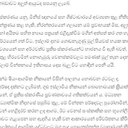
වි ගබඩාවට අලූත් ආයුධද සපයනු ලැබේ.
තිසංස්කරණය යනු, මිනිස් ඥානයේ සහ ශිෂ්ටාචාරයේ අවශ්‍යතා තුළ නිති
‍රණය කළ හැකි, නිරන්තරයෙන් ගලායන යම් ප‍්‍රවාහයක් මිස, අලූ
ිතම සහිත න්‍යාය පත‍්‍රයක් එළිදැක්වීම මගින් අත්පත් කර ගත හ
අර්ථයෙන් ගත් විට, ඉස්ලාම් දහම ගොඩනැගුණු මුල් සියවස් හයක ක
් වශයෙන් සහ අර්ථවත්ව ප‍්‍රතිසංස්කරණයන්ට භාජනය වී ඇති බවත්,
සීමා තුළ හිරවෙමින් නොගැඹුරු වෙනස්කම්වලට පමණක් මුල් තැන දෙ
ඉස්ලාම් චින්තනයේ ඉතිහාසය දෙස බැලූ විට හොඳින් පෙනී යයි.
ෙන්ම ෂියා ආගමික නිකායන් විසින් පාලනය හොබවන රටවල ද,
පර්ෂද දක්නට ලැබීමත්, ගූඪ ඉස්ලාමීය නිකායන් බොහොමයක් ක‍්‍රියා
නේ, ඒ ප‍්‍රතිසංස්කරණීය ප‍්‍රවණතාවයේ ගතිකත්වයන් ය. මධ්‍යතන
ධ්‍යාත්මික නිදහසේ පසුබිම තුළ, මේ චින්තන පර්ෂදවල පුරෝගාමීන්,
ාවෙන් හෙළිදරව් කරන ලද ආගම, ඊට වෙනස් සංස්කෘතික සහ භූගෝල
තාවට ගැළපෙන සහ ඇදහිය හැකි වන ආකාරයෙන් පරිවර්තනය කිර
යානි ලෝකයේ ආගමික යුද්ධවලට මග පෑදූ ප්‍රොතෙස්තන්ත ව්‍යාපාරයක් කි