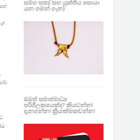
සමග සත්‍ය සහ යුක්තිය සොයා
 සහ
යන ගමන් ගැන)
ගේ
,
ිබේ.
ඔබත් සමාජමාධ්‍ය
පරිශීලකයෙක්ද? කියවන්න!
දැනගන්න! ක්‍රියාත්මකවන්න!
යට
්ම