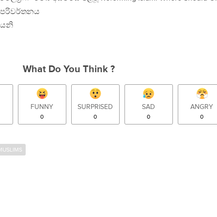
ල පරිවර්තනය
යෙනි
What Do You Think ?
FUNNY
SURPRISED
SAD
ANGRY
0
0
0
0
 MUSLIMS