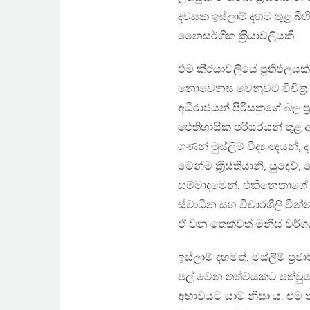
දවසක ඉස්ලාම් දහම තුළ බිහ
නෛසර්ගික ක‍්‍රියාවලියකි.
එම කි‍්‍රයාවලියේ ප‍්‍රතිඵලය
නොවෙනස වෙනුවට විචිත‍්‍ර ව
අධිරාජයන් පිරිසකගේ බල ප‍්
ඓතිහාසික පරිසරයන් තුළ අත
ගණන් මුස්ලිම් විද්‍යාඥයන
මෙන්ම ක‍්‍රිස්තියානි, යු
සම්මාදමෙන්, එකිනෙකාගේ 
ස්වාධීන සහ විචාරශීලී චින
ඒ වන තෙක්වත් මිනිස් වර්ග
ඉස්ලාම් දහමත්, මුස්ලිම් ප‍
පල් වෙන තත්වයකට පත්වුණේ, 
අභාවයට යාම නිසා ය. එම ත