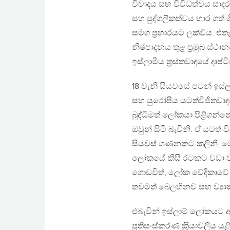
විවාදය සහ විවිධත්වය සාදර
සහ පුද්ගලිකත්වය භාර ගත් 
සමග ප‍්‍රහාරයට ලක්විය. එතැ
නිෂ්පාදනය තුළ ප‍්‍රමුඛ ස්ථ
ඉස්ලාමීය ත‍්‍රස්තවාදයේ දෘ
18 වැනි සියවසේ පටන් ඉස්
සහ යුරෝපීය යටත්විජිතවාදය
බුද්ධිමත් ලෝකයා පිළිගන්
ඔවුන් සිටි බැවිනි. ඒ යට
සියවස් ගණනකට කලිනි. මොන
ලෝකයේ කිසි රටකට වඩා වැඩ
ගොඩවිත්, ලෝක වේදිකාවේ 
තවමත් බෙලහීනව සහ ව්‍යා
එබැවින් ඉස්ලාම් ලෝකයට අද
ප‍්‍රතිසංස්කරණ ක‍්‍රියාවල