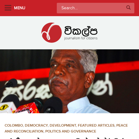
S
Search
MENU
k
for:
i
p
t
o
m
a
i
n
c
o
n
t
e
n
COLOMBO
,
DEMOCRACY
,
DEVELOPMENT
,
FEATURED ARTICLES
,
PEACE
t
AND RECONCILIATION
,
POLITICS AND GOVERNANCE