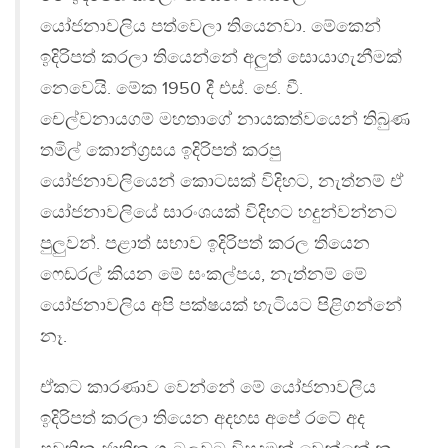
යෝජනාවලිය පත්වෙලා තියෙනවා. මේකෙන්
ඉදිරිපත් කරලා තියෙන්නේ අලුත් සොයාගැනීමක්
නෙවෙයි. මේක 1950 දී එස්. ජෙ. වී.
චෙල්වනායගම් මහතාගේ නායකත්වයෙන් තිබුණ
තමිල් කොන්ග‍්‍රසය ඉදිරිපත් කරපු
යෝජනාවලියෙන් කොටසක් විදිහට, නැත්නම් ඒ
යෝජනාවලියේ සාරංශයක් විදිහට හදුන්වන්නට
පුලුවන්. පළාත් සභාව ඉදිරිපත් කරල තියෙන
ෆෙඩරල් කියන මේ සංකල්පය, නැත්නම් මේ
යෝජනාවලිය අපි පක්ෂයක් හැටියට පිළිගන්නේ
නෑ.
ඒකට කාරණාව වෙන්නේ මේ යෝජනාවලිය
ඉදිරිපත් කරලා තියෙන අදහස අපේ රටේ අද