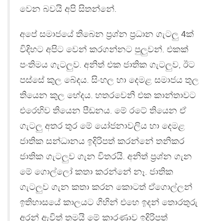
වෙන බවයි අපි සිතන්නේ.
අපේ සමාජයේ තිබෙන ප‍්‍රශ්න ප‍්‍රධාන ගැටලු 4ක්
විදිහට අපිට වෙන් කරගන්නට පුලුවන්. එකක්
පංතිමය ගැටලුව. අනිත් එක ජාතික ගැටලුව, ඊට
පස්සේ කුල බේදය. සිංහල හා දෙමළ සමාජය තුල
තියෙන කුල භේදය. හතරවෙනි එක කාන්තාවට
එරෙහිව තියෙන පීඩනය. මේ රටේ තියෙන ඒ
ගැටලු අතර තුර මේ යෝජනාවලිය හා දෙමළ
ජාතික සන්ධානය ඉදිරිපත් කරන්නේ තනිකර
ජාතික ගැටලුව ගැන විතරයි. අනිත් ප‍්‍රශ්න ගැන
මේ ගොල්ලෝ කතා කරන්නේ නෑ. ජාතික
ගැටලුව ගැන කතා කරන කොටත් ඒගොල්ලන්
ඉතිහාසයේ කාලයට ගිහින් එහෙ ඉදන් තොරතුරු
අරන් ඇවිත් තමයි මේ කාරණාව ඉදිරිපත්