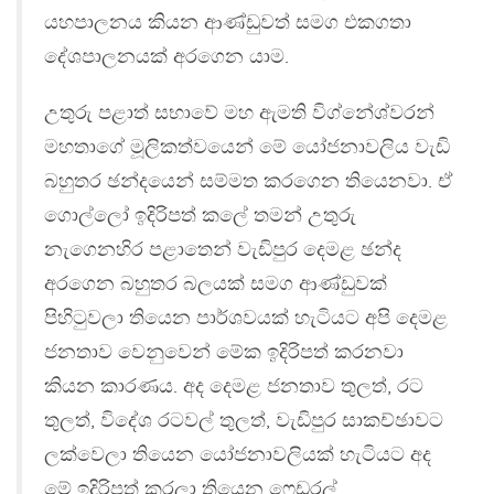
යහපාලනය කියන ආණ්ඩුවත් සමග එකගතා
දේශපාලනයක් අරගෙන යාම.
උතුරු පළාත් සභාවේ මහ ඇමති විග්නේශ්වරන්
මහතාගේ මූලිකත්වයෙන් මේ යෝජනාවලිය වැඩි
බහුතර ඡන්දයෙන් සම්මත කරගෙන තියෙනවා. ඒ
ගොල්ලෝ ඉදිරිපත් කලේ තමන් උතුරු
නැගෙනහිර පළාතෙන් වැඩිපුර දෙමළ ඡන්ද
අරගෙන බහුතර බලයක් සමග ආණ්ඩුවක්
පිහිටුවලා තියෙන පාර්ශවයක් හැටියට අපි දෙමළ
ජනතාව වෙනුවෙන් මේක ඉදිරිපත් කරනවා
කියන කාරණය. අද දෙමළ ජනතාව තුලත්, රට
තුලත්, විදේශ රටවල් තුලත්, වැඩිපුර සාකච්ඡාවට
ලක්වෙලා තියෙන යෝජනාවලියක් හැටියට අද
මේ ඉදිරිපත් කරලා තියෙන ෆෙඩරල්