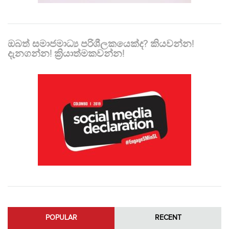
ඔබත් සමාජමාධ්‍ය පරිශීලකයෙක්ද? කියවන්න!
දැනගන්න! ක්‍රියාත්මකවන්න!
POPULAR
RECENT