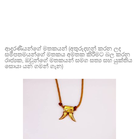
ආදරණීයන්ගේ මතකයන් (අතුරුදහන් කරන ලද
සමීපතමයන්ගේ මතකය අමතක කිරීමට බල කරන
රාජ්‍යක, ඔවුන්ගේ මතකයන් සමග සත්‍ය සහ යුක්තිය
සොයා යන ගමන් ගැන)