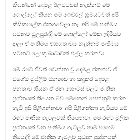
කියන්නේ දෙමළ ඊලමටවත් නැත්නම් මේ
ගොල්ලෝ කියන මේ ෆෙඩරල් ක‍්‍රමයටවත් අපි
කිසිකාලේක එකගවෙලා නෑ. අපි මේ පංතිමය
සටනට මුලපුරද්දි මේ ගොල්ලෝ මේක ඉදිරියට
දාලා ඒ පංතිමය එකගතාවය නැත්නම් පංතිමය
සටනට ලොකු බාධාවක් එල්ල කරනවා.
මේ රටේ ජීවත් වෙන්නා වූ දෙමළ ජනතාව ඒ
වගේම මුස්ලිම් ජනතාව හා කදුකර දෙමළ
ජනතාව කියන ඒ ජන කොටස් වලට ජාතික
ප‍්‍රශ්නයක් තියෙන බව මේකෙන් පෙන්නුම් කරන
හැටි අපි පිළිගන්නවා. අපි පිළිගන්නා හැටියට මේ
රටේ ජාතික ගැටලුවක් තියෙනවා. මේ රටේ මූලික
ප‍්‍රශ්නයක් වන පංතිමය ගැටලුව තාම එහෙම
තියෙද්දි මේ ජාතික ගැටලුව ප‍්‍රධාන ප‍්‍රශ්නයක්