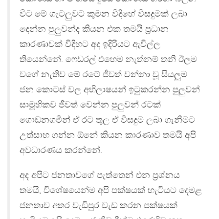
විට මේ ගැටලුවට කුමන විදිහේ විසදුමක් ලබා
දෙන්න පුලුවන්ද කියන එක තමයි ප‍්‍රධාන
කාරණාවක් විදිහට අද ඉදිරියට ඇවිල්ල
තියෙන්නේ. ෆෙඩරල් එහෙම නැත්නම් තනි ඊලම
වගේ නැතිව මේ රටේ ජීවත් වන්නා වූ සියලුම
ජන කොටස් වල අභිලාෂයන් ඉටුකරන්න පුලුවන්
සාමූහිකව ජීවත් වෙන්න පුලුවන් රටක්
ගොඩනගමින් ඒ රට තුල ඒ විසදුම ලබා ගැනීමට
උත්සාහ ගන්න ඕනේ කියන කාරණාව තමයි අපි
අවධාරණය කරන්නේ.
අද අපිට ජනතාවගේ පැත්තෙන් එන ප‍්‍රශ්නය
තමයි, විශේෂයෙන්ම අපි පක්ෂයක් හැටියට දෙමළ
ජනතාව අතර වැඩිපුර වැඩ කරන පක්ෂයක්