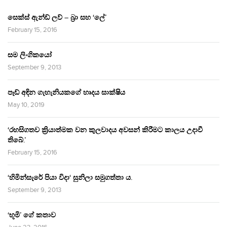
සෙක්ස් ඇන්ඩ් ලව් – බ්‍රා සහ ‘ලේ’
February 15, 2016
සම ලිංගිකයෝ
September 9, 2013
පෑඩ් අඳින ගැහැනියකගේ හෘදය සාක්ෂිය
May 10, 2019
‘රහසිගතව ක්‍රියාත්මක වන කුලවාදය අවසන් කිරීමට කාලය උදාවී
තිබේ.’
February 15, 2016
‘හිමින්සැරේ පියා විදා‘ සුනිලා සමුගත්තා ය.
September 9, 2013
‘භූමි’ ගේ කතාව