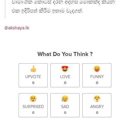
වාමාංශික කොටස් දරන අදහස මොකක්ද කියන
එක ඉදිරිපත් කිරීම ඉතාම වැදගත්.
@
akshaya.lk
What Do You Think ?
UPVOTE
LOVE
FUNNY
0
0
0
SURPRISED
SAD
ANGRY
0
0
0