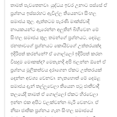
තාමත් පැවතෙනවා. යුද්ධය ඉවර උනාට පස්සේ ඒ
ප‍්‍රශ්නය ඉස්සරහට ඇවිල්ල තියෙනවා සිංහල
සමාජය තුල. ඇත්තටම පැරණි මාක්ස්වාදි
නායකයන්ට ඇරෙන්න අලුතින් බිහිවෙන මේ
සිංහල සමාජය තුල තමන්ගේ ප‍්‍රශ්නයට, දෙමළ
ජනතාවගේ ප‍්‍රශ්නයට කොයිවගේ උත්තරයක්ද
ඉදිරිපත් කරන්නේ? ඒ ගොල්ලෝ ඉදිරිපත් කරන
විසදුම මොකක්ද? මෙතැනදි අපි බලන්න ඕනේ ඒ
ප‍්‍රශ්නය මූලිකත්වය දරාගෙන ඒකට උත්තරයක්
දෙන්න අවශ්‍ය වෙනවා. නැතහොත් මේ දෙමළ
සමාජය දැන් තල්ලුවෙලා තියෙන පටු ජාතිවාදී
තලයේදි තාමත් ඒ ගොල්ලෝ ඒකට හිරවෙලා
ඉන්න එක අපිට වලක්වන්න බැරි වෙනවා. ඒ
නිසා ජාතික ප‍්‍රශ්නය ගැන සිංහල සමාජයේ