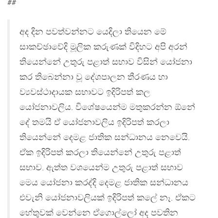
##
අද දින පවත්වන්නට යෙදිලා තියෙන මේ
සාකච්ඡාවේදි මූලික කරුණක් විදිහට අපි අරන්
තියෙන්නේ උතුරු පළාත් සභාව විසින් යෝජනා
කර තිබෙන්නා වූ දේශපාලන තීරණය හා
ව්‍යවස්ථාදායක සභාවට ඉදිරිපත් කල
යෝජනාවලිය. විශේෂයෙන්ම මතුකරන්න ඕනේ
දේ තමයි ඒ යෝජනාවලිය ඉදිරිපත් කරලා
තියෙන්නේ දෙමළ ජාතික සන්ධානය නෙවෙයි.
ඒක ඉදිරිපත් කරලා තියෙන්නේ උතුරු පළාත්
සභාව. ඇත්ත වශයෙන්ම උතුරු පළාත් සභාව
මෙය යෝජනා කරද්දි දෙමළ ජාතික සන්ධානය
එවැනි යෝජනාවලියක් ඉදිරිපත් කලේ නෑ. ඒකට
හේතුවක් වෙන්නෙ ඒගොල්ලෝ අද පවතින