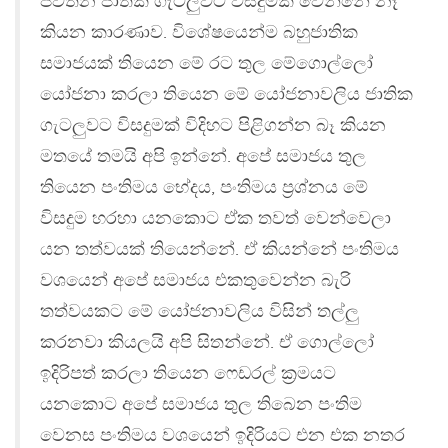
පවතින ජාතික ගැටලුවට විසදුමක් වෙන්නේ නෑ
කියන කාරණාව. විශේෂයෙන්ම බහුජාතික
සමාජයක් තියෙන මේ රට තුල මේගොල්ලෝ
යෝජනා කරලා තියෙන මේ යෝජනාවලිය ජාතික
ගැටලුවට විසදුමක් විදිහට පිළිගන්න බෑ කියන
මතයේ තමයි අපි ඉන්නේ. අපේ සමාජය තුල
තියෙන පංතිමය භේදය, පංතිමය ප‍්‍රශ්නය මේ
විසදුම හරහා යනකොට ඒක තවත් වෙන්වෙලා
යන තත්වයක් තියෙන්නේ. ඒ කියන්නේ පංතිමය
වශයෙන් අපේ සමාජය එකතුවෙන්න බැරි
තත්වයකට මේ යෝජනාවලිය විසින් තල්ලු
කරනවා කියලයි අපි සිතන්නේ. ඒ ගොල්ලෝ
ඉදිරිපත් කරලා තියෙන ෆෙඩරල් ක‍්‍රමයට
යනකොට අපේ සමාජය තුල තිබෙන පංතිම
වෙනස පංතිමය වශයෙන් ඉදිරියට එන එක නතර