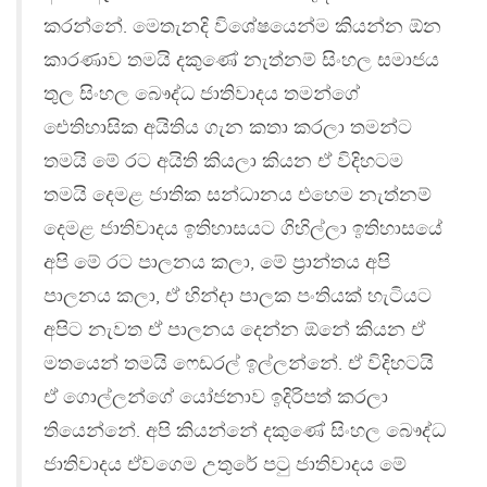
කරන්නේ. මෙතැනදි විශේෂයෙන්ම කියන්න ඕන
කාරණාව තමයි දකුණේ නැත්නම් සිංහල සමාජය
තුල සිංහල බෞද්ධ ජාතිවාදය තමන්ගේ
ඓතිහාසික අයිතිය ගැන කතා කරලා තමන්ට
තමයි මේ රට අයිති කියලා කියන ඒ විදිහටම
තමයි දෙමළ ජාතික සන්ධානය එහෙම නැත්නම්
දෙමළ ජාතිවාදය ඉතිහාසයට ගිහිල්ලා ඉතිහාසයේ
අපි මේ රට පාලනය කලා, මේ ප‍්‍රාන්තය අපි
පාලනය කලා, ඒ හින්දා පාලක පංතියක් හැටියට
අපිට නැවත ඒ පාලනය දෙන්න ඕනේ කියන ඒ
මතයෙන් තමයි ෆෙඩරල් ඉල්ලන්නේ. ඒ විදිහටයි
ඒ ගොල්ලන්ගේ යෝජනාව ඉදිරිපත් කරලා
තියෙන්නේ. අපි කියන්නේ දකුණේ සිංහල බෞද්ධ
ජාතිවාදය ඒවගෙම උතුරේ පටු ජාතිවාදය මේ