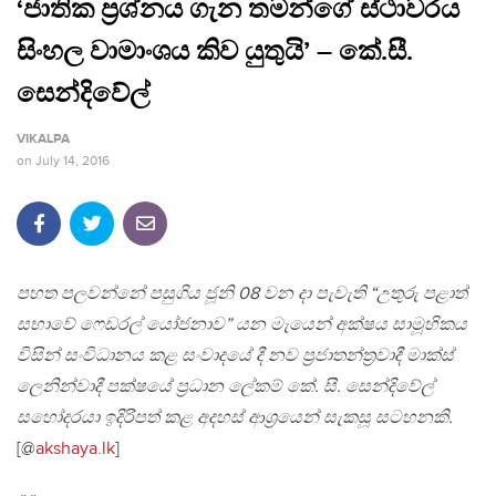
‘ජාතික ප‍්‍රශ්නය ගැන තමන්ගේ ස්ථාවරය
සිංහල වාමාංශය කිව යුතුයි’ – කේ.සී.
සෙන්දිවේල්
VIKALPA
on
July 14, 2016
පහත පලවන්නේ පසුගිය ජූනි 08 වන දා පැවැති “උතුරු පළාත්
සභාවේ ෆෙඩරල් යෝජනාව” යන මැයෙන් අක්ෂය සාමූහිකය
විසින් සංවිධානය කළ සංවාදයේ දී නව ප‍්‍රජාතන්ත‍්‍රවාදී මාක්ස්
ලෙනින්වාදී පක්ෂයේ ප‍්‍රධාන ලේකම් කේ. සී. සෙන්දිවේල්
සහෝදරයා ඉදිරිපත් කළ අදහස් ආශ‍්‍රයෙන් සැකසූ සටහනකි.
[@
akshaya.lk
]