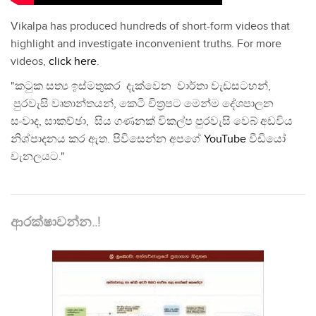
Vikalpa has produced hundreds of short-form videos that
highlight and investigate inconvenient truths. For more
videos,
click here
.
"කටුක සත්‍ය ඉස්මතුකර දැක්වෙන වාර්තා වැඩසටහන්,
පුරවැසි වෘතාන්තයන්, කෙටි චිත්‍රපට මෙන්ම දේශපාලන
සංවාද, සාකච්ඡා, සිය ගණනක් විකල්ප පුරවැසි වෙබ් අඩවිය
නිශ්පාදනය කර ඇත. පිවිසෙන්න අපගේ
YouTube
වීඩියෝ
චැනලයට."
ආරක්ෂාවන්න..!