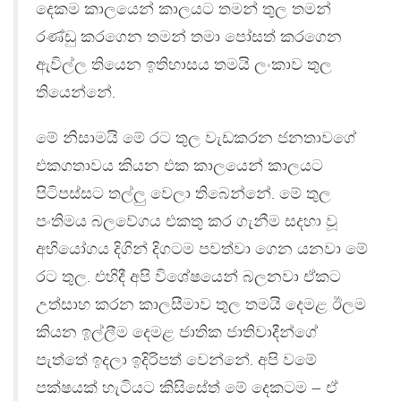
දෙකම කාලයෙන් කාලයට තමන් තුල තමන්
රණ්ඩු කරගෙන තමන් තමා පෝසත් කරගෙන
ඇවිල්ල තියෙන ඉතිහාසය තමයි ලංකාව තුල
තියෙන්නේ.
මේ නිසාමයි මේ රට තුල වැඩකරන ජනතාවගේ
එකගතාවය කියන එක කාලයෙන් කාලයට
පිටිපස්සට තල්ලු වෙලා තිබෙන්නේ. මේ තුල
පංතිමය බලවේගය එකතු කර ගැනීම සදහා වූ
අභියෝගය දිගින් දිගටම පවත්වා ගෙන යනවා මේ
රට තුල. එහිදී අපි විශේෂයෙන් බලනවා ඒකට
උත්සාහ කරන කාලසීමාව තුල තමයි දෙමළ ඊලම
කියන ඉල්ලීම දෙමළ ජාතික ජාතිවාදීන්ගේ
පැත්තේ ඉදලා ඉදිරිපත් වෙන්නේ. අපි වමේ
පක්ෂයක් හැටියට කිසිසේත් මේ දෙකටම – ඒ