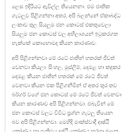
ලෙස ඉදිරියට ඇවිල්ල තියෙනනා. එම ජාතික
ගැටලුව පිළිගන්නා අතර, අපි බලන්නේ ඒකාබද්ධ
ලංකාව තුල සියලුම ජන කොටස් එකතුවෙලා
සියලුම ජන කොටස් වල අභිලාශයන් ඉටුකරගත
හැක්කේ කොහොමද කියන කාරණාව.
අපි පිළිගන්නවා මේ රටේ ජාතීන් හතරක් ජීවත්
වෙනවා කියලා. සිංහල, මුස්ලිම්, දෙමළ හා කදුකර
දෙමළ කියන ජාතින් හතරක් මේ රටේ ජීවත්
වෙනවා කියන එක පිළිගනිමින් ඒ අතර තුර තව
බර්ගර් වගේ ජන කොටස් මේ රටේ ජීවත් වෙනවා
කියන කාරණාව අපි පිළිගන්නවා. එබැවින් මේ
ජන කොටස් වලට විවිධ ප‍්‍රශ්න ගැටලු තියෙන
බව අපි පිළිගන්නවා. මෙහිදි මාක්ස්වාදී දෘෂ්ඨි
කෝණය හා පංතිමය දුෂ්ඨි කෝණය හරහා බලන