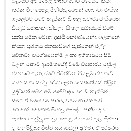
හැටියට අපි දෙමළ ජාතිවාදීන්ට එරෙහිව කතා
කරන විට දෙමළ මිනිස්සු අපෙන් අහනවා ජාතික
ගැටලුවට වමේ නැත්නම් සිංහල සමාජයේ තියෙන
විසදුම මොකක්ද කියලා. සිංහල සමාජයේ වමේ
පක්ෂ මේක මොන දෘෂ්ඨි කෝණයෙන්ද බලන්නේ
කියන ප‍්‍රශ්නය ජනතාවගේ පැත්තෙන් එල්ල
වෙනවා. විශේෂයෙන්ම ලංකා ඉතිහාසයේ සිට
බලන කොට ආරම්භයේදී වමේ ව්‍යාපාරය දෙමළ
ජනතාව ගැන, රටේ ජීවත්වන සියලුම ජනතාව
ගැන කතා කරපු දේශපාලන සංස්කෘතියක් තිබුනා.
යුද්ධයත් සමග මේ ජාතිවාදය ගොඩ නැගිමත්
සමග ඒ වමේ ව්‍යාපාරය, වමේ නායකයෝ
ගොඩක් දෙනෙක් සිංහල බෞද්ධ ජාතිවාදය
පැත්තට තල්ලු වෙලා දෙමළ ජනතාව තුල තිබුනා
වූ වම පිළිබද විශ්වාසය කඩලා දැම්මා. ඒ පරතරය