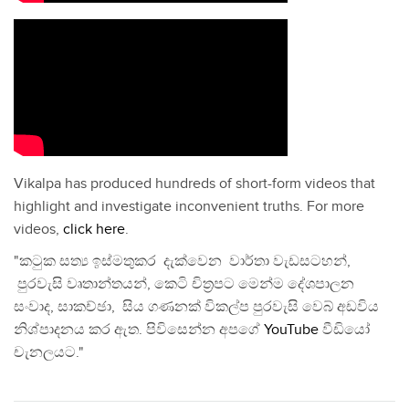
Vikalpa has produced hundreds of short-form videos that
highlight and investigate inconvenient truths. For more
videos,
click here
.
"කටුක සත්‍ය ඉස්මතුකර දැක්වෙන වාර්තා වැඩසටහන්,
පුරවැසි වෘතාන්තයන්, කෙටි චිත්‍රපට මෙන්ම දේශපාලන
සංවාද, සාකච්ඡා, සිය ගණනක් විකල්ප පුරවැසි වෙබ් අඩවිය
නිශ්පාදනය කර ඇත. පිවිසෙන්න අපගේ
YouTube
වීඩියෝ
චැනලයට."