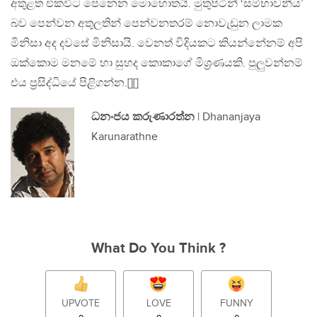
අතුළත එකවිට පෙනෙන මොහොතයි. මුතුපිටින් ‘සම්භාවනීය’
බව පෙන්වන අතුලතින් පෙන්වනතරම් නොවැඩුන ලාමක
මිනිසා අද දවසේ මිනිසායි. වෙනත් විදියකට කියන්නේනම් අපි
ඔක්කොම මනමේ හා සුහද කොකාගේ මිශ්‍රණයකි. පුලුවන්නම්
එය ප්‍රසිද්ධියේ පිළිගන්න.[][]
ධනංජය කරුණාරත්න
| Dhananjaya
Karunarathne
What Do You Think ?
UPVOTE
LOVE
FUNNY