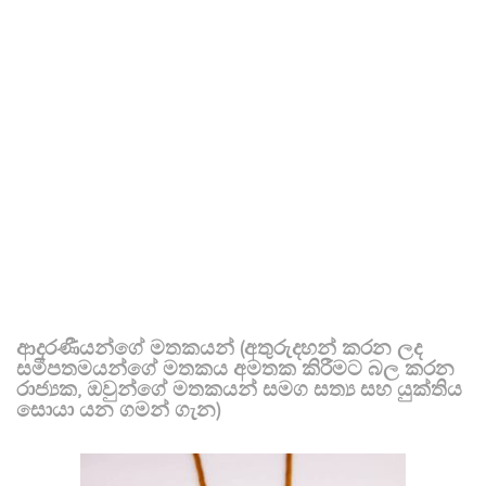
ආදරණීයන්ගේ මතකයන් (අතුරුදහන් කරන ලද
සමීපතමයන්ගේ මතකය අමතක කිරීමට බල කරන
රාජ්‍යක, ඔවුන්ගේ මතකයන් සමග සත්‍ය සහ යුක්තිය
සොයා යන ගමන් ගැන)