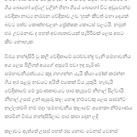
ගිය බොහෝ දේවල් වලින් හිනා ගියේ බොහෝ විට අඩුවෙන්ම
වේදිකා නාට්‍ය නරඹන වේදිකාව උඩ ‘හුක්‘ කීවත් මහා දෙයක්
බවට පත්ව කොක්හඬලන ප්‍රේක්ෂක කොටස් වලටයි. නමුත්
එම උවමනාව ද පහත් අවශ්‍යතාවයක් සැපිරීමක් ලෙස අපට
කිව නොහැක.
විජය නන්දසිරි වූ කලි වේදිකාවේ සරච්චන්ද්‍ර වැනි සම්භාවනීය
අය ලෙස පිලිගත් අයගේ අසුරේ පවා ඉඳ පැමිණ
සම්භාවනීයත්වයට කුද ගහගන්න යැයි කියා ‍ජෝක් කරන්න
ගිය අර පළමු නඩයට අයිති එකෙක් විය යුතුයි. හැබැයි
වේදිකාවේ මේ ප්‍රවණතාවයට පාර කැපුවේ නිහාල් සිල්වායි.
නිහාල් උසස් උන් ඇසුරු කල හොඳ නළුවෙකු ලෙස සාජන්ට්
නල්ලතම්බි නම් එදා ‘සම්භාවනීය කලාවේ’ අනෙකා නිර්මාණය
කරමින් විජය නන්දසිරිලාට පාර කපා දෙන ලදි.
කලාවට ඇත්තේ උසස් පහත් රස නොව වෙනස් වෙනස්