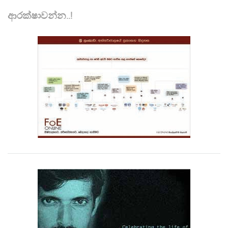
ආරක්ෂාවන්න..!