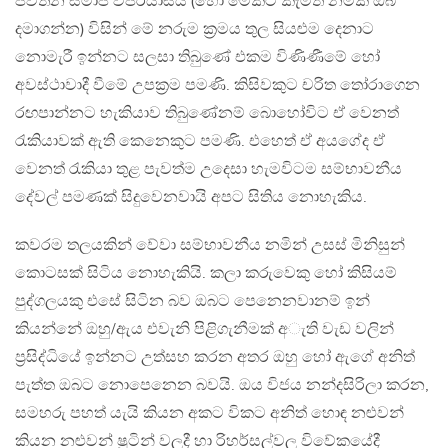
පවතින සමාජ විපර්යාසය (හෝ මේකට කැමති නමක් ඔබ
දමාගන්න) විසින් මේ නරුම ක්‍රමය තුල සියළුම දෙනාට
නොමැරී ඉන්නට සලසා තිබුණේ එකම විණිණීමේ හෝ
අවස්ථාවාදී වීමේ උපක්‍රම පමණි. කිසිවකුට චරිත තෝරාගෙන
රඟපාන්නට හැකියාව තිබුණේනම් බොහෝවිට ඒ වෙනත්
රැකියාවක් ඇති කෙනෙකුට පමණි. එහෙත් ඒ අයගේද ඒ
වෙනත් රැකියා තුළ පැවත්ම උදෙසා හැමවිටම සම්භාවනීය
දේවල් පමණක් සිදුවෙනවායි අපට සිතිය නොහැකිය.
කවරම තලයකින් වේවා සම්භාවනීය නමින් උසස් මිනිසුන්
කොටසක් සිටිය නොහැකියි. කලා කරුවෙකු හෝ කිසියම්
පුද්ගලයකු එසේ සිටින බව ඔබට පෙනෙනවානම් ඉන්
කියන්නේ ඔහු/ඇය එවැනි පිළිගැනීමක් අැති වැඩ වලින්
ප්‍රසිද්ධියේ ඉන්නට උත්සහ කරන අතර ඔහු හෝ ඇගේ අනිත්
පැත්ත ඔබට නොපෙනෙන බවයි. ඔය විජය නන්දසිරිලා කරන,
සමහරු පහත් යැයි කියන අකට විකට අනිත් හොඳ නළුවන්
කියන නළුවන් ෂූටින් වලදී හා රිහර්සල්වල විවේකයේදී