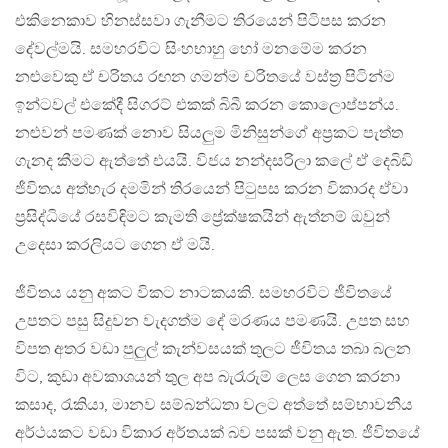
එකිනෙකාව හිනස්සවා ගැනීමට තිරයෙන් පිටිපස කරන
දේවල්මයි. සමහරවිට සිංහභාහු හෝ මනමේම කරන
නළුවෙකු ඒ චරිතය රඟන ගමන්ම චරිතයේ වස්ත්‍ර පිටින්ම
ඉන්ටවල් එකේදී සිගරට් එකක් බිබී කරන කොලොප්පන්ය.
නළුවන් පමණක් නොව සියලුම මිනිසුන්ගේ අප්‍රකට පැත්ත
ගැනද කීමට ඇත්තේ එයයි. විජය නන්දසරිලා කලේ ඒ දෙබිඩි
ජීවිතය අත්හැර දමමින් තිරයෙන් පිටුපස කරන විකාරද ඒවා
ප්‍රසිද්ධියේ රසවිඳිමට කැමති ප්‍රේක්ෂකයින් ඇත්නම් ඔවුන්
උදෙසා කරලියට ගෙන ඒ මයි.
ජීවිතය යනු අකට විකට නාටකයකි. සමහරවිට ජීවිතයේ
උපතට පසු සිදුවන වැදගත්ම දේ මරණය පමණයි. උපත සහ
විපත අතර වඩා පුලුල් කැන්වසයක් තුලට ජීවිතය තබා බලන
විට, කුඩා අවකාශයන් තුල අප බැරෑරුම් ලෙස ගෙන කරනා
කසාද, රැකියා, මානව සම්බන්ධතා වලට අත්තේ සම්භාවනීය
අර්ථයකට වඩා විකාර අර්තයක් බව පසක් වනු ඇත. ජීවිතයේ