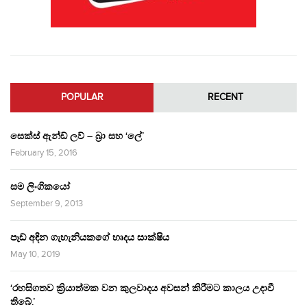
POPULAR
RECENT
සෙක්ස් ඇන්ඩ් ලව් – බ්‍රා සහ ‘ලේ’
February 15, 2016
සම ලිංගිකයෝ
September 9, 2013
පෑඩ් අඳින ගැහැනියකගේ හෘදය සාක්ෂිය
May 10, 2019
‘රහසිගතව ක්‍රියාත්මක වන කුලවාදය අවසන් කිරීමට කාලය උදාවී
තිබේ.’