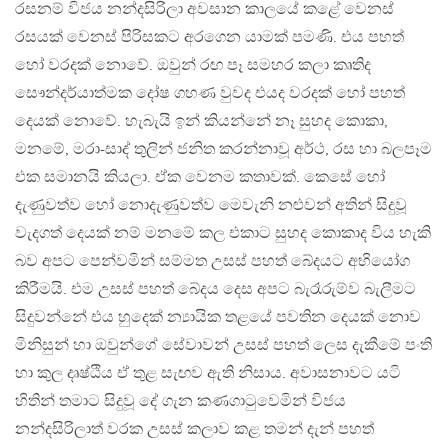
රසනම් විජය නන්දසිරිලා අවසාන කාලයේ කළේ වෙනස්
රසයක් වෙනස් පිරිසකට අරගෙන යාමක් පමණි. එය පහත්
හෝ වරදක් නොවේ. ඔවුන් රඟ පෑ සමහර කලා කෘතිද
සෞන්දර්යාත්මක දෝෂ ගහණ වුවද එයද වරදක් හෝ පහත්
දෙයක් නොවේ. හැබැයි ඉන් කියන්නේ නෑ සුහද කොකා,
මනමේ, මරා-සාද් තුලින් ජනිත කරන්නාවූ අර්ථ, රස හා බලපෑම
එක සමානයි කියලා. ඒක වෙනම කතාවක්. කෙසේ හෝ
දැණුවත්ව හෝ නොදැණුවත්ව මෙවැනි නළුවන් අතින් සිදුවූ
වැදගත් දෙයක් නම් මනමේ කල එකාට සුහද කොකාද විය හැකි
බව අපට පෙන්වමින් සම්මත උසස් පහත් බේදයට අභියෝග
කිරීමයි. එම උසස් පහත් බේදය දෙස අපට බැරෑරුම්ව බැලීමට
සිදුවන්නේ එය හුදෙක් න්‍යායික තළයේ පවතින දෙයක් නොව
මිනිසුන් හා ඔවුන්ගේ සේවාවන් උසස් පහත් ලෙස දැකීමේ පංති
හා කුල දෘෂ්ඨිය ඒ තුළ සැඟව ඇති නිසාය. අවාසනාවට යටි
හිතින් තමාට සිදුවූ දේ ගැන කණගාටුවෙමින් විජය
නන්දසිරිලාත් වරක උසස් කලාව කළ තමන් දැන් පහත්