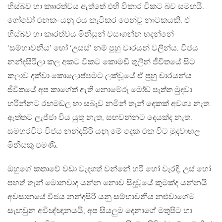
හිස්බව හා කෘෘරත්වය ඇත්තේ එහි විකාර විකට බව සමඟයි.
ගෝඩෝ එනකං යනු එය කැටිකර පෙන්වූ නාටකයකි. ඒ
හිස්බව හා කෘරත්වය මිනිසුන් වසාගන්න හදන්නේ
‘සම්භාවනීය’ හෝ ‘උසස්’ නම් පුහු චාරයන් වලින්ය. විජය
නන්දසිරිලා කල අකට විකට කොමඩි තුලින් ජීවිතයේ සිට
කලාව දක්වා කොලොප්පමට ලක්වූයේ ඒ පුහු චාරයන්ය.
ජීවිතයේ අප කාගේත් ඇති නොමේරු මෝඩ පැත්ත මුදවා
හරින්නට රඟමඩල හා සබෑව නමින් තැන් දෙකක් අවශ්‍ය නැත.
ඇත්තට ලැජ්ජා විය යුතු නැත, සඟවන්නට දෙයක්ද නැත.
සමහරවිට විජය නන්දසිරි යනු මේ දෙක එක විට මුදවාහල
මිනිසකු පමණි.
ඔහුගේ කතාවේ වඩා වැදගත් වන්නේ හරි හෝ වැරදි, උස් හෝ
පහත් තැන් මොනවාද යන්න නොව සිදුවූයේ කුමක්ද යන්නයි.
අවසානයේ විජය නන්දසිරි යනු සම්භාවනීය නළුවාගේම
සැඟවුන අවිඥ්ඥානයයි, අප සියලුම දෙනාගේ මතුපිට හා