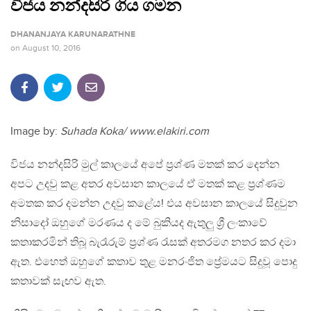
විජය නන්දසිරි ගිය ගමන
DHANANJAYA KARUNARATHNE
on
August 10, 2016
Image by:
Suhada Koka/ www.elakiri.com
විජය නන්දසිරි මුල් කාලයේ අපේ ප්‍රශ්ණ මතක් කර දෙන්න
අපට උදවු කළ අතර අවසාන කාලයේ ඒ මතක් කළ ප්‍රශ්ණම
අමතක කර දමන්න උදවු කළේය! එය අවසාන කාලයේ සිදුවුන
නිසාදෝ ඔහුගේ මරණය ද මේ බුකියද ඇතුලු ශ්‍රී ලංකාවේ
කතාකරමින් තිබූ බැරෑරුම් ප්‍රශ්ණ රැසක් අතරමග නතර කර දමා
ඇත. එහෙත් ඔහුගේ කතාව තුළ මනරංජිත ප්‍රේමයට සිදුවූ පොදු
කතාවක් සැඟව ඇත.