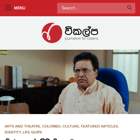
S
Search
MENU
k
for:
i
p
t
o
m
a
i
n
c
o
n
t
e
n
ARTS AND THEATRE
,
COLOMBO
,
CULTURE
,
FEATURED ARTICLES
,
t
IDENTITY
,
LIFE QUIPS