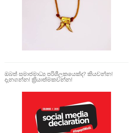
ඔබත් සමාජමාධ්‍ය පරිශීලකයෙක්ද? කියවන්න!
දැනගන්න! ක්‍රියාත්මකවන්න!