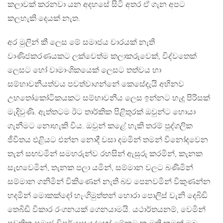
කලාවක් කරනවා යන අදහසේ සිටි අතර ඒ ගැන අපට
කලහැකි දෙයක් නැත.
අර මුලින් කී ලෙස මේ සමාජය චාරයක් නැති
වාණිජකරණයකට ලක්වෙත්ම කලාකරුවෙක්, විද්වතෙක්
ලෙසට හෝ වාමාංශිකයෙක් ලෙසට තත්වය හා
සම්භාවනීයත්වය පවත්වාගන්නේ කෙසේදැයි අභිනව
උභතෝකෝටිකයකට සම්භාවනීය ලෙස ඉන්නට හැදූ පිරිසක්
මැදිවුණි. ඇත්තටම ඊට තාර්කික පිළිතුරක් ඔවුන්ට හොයා
ගැනීමට නොහැකි විය. ඔවුන් කළේ හැකි තරම් පුද්ගලික
ජීවිතය එළියට එන්න නොදී වසා දමමින් තමන් විනෝදවෙන
තැන් සඟවමින් සමහරුන්ව රහසින් ඇසුරු කරමින්, කැනක
සැඟවෙමින්, තැනක පලා යමින්, සම්මාන වලට බණිමින්
සම්මාන ගනිමින් විකිණෙන් නැති බව පෙනවමින් විකුණන්න
හදමින් මොකක්දෝ හැංගිමුත්තන් හොරා පොලිස් වැනි දෙබිඩි
තෙබිඩි විකාර රංගනයක් ගෙනයාමයි. යථාර්තයනම්, වෙමින්