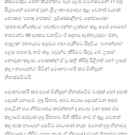
කිසිවෙකුට පේන කියන්නට බැරි ලෙස විශේෂයෙන් 77 පසු
සීග්‍රයෙන් වෙනස් වුන ශ්‍රී ලංකා සමාජය තුළ වෙනත් වැඩක්
නොකර ‘හොඳ නළුකම‘ පූර්ණකාලීනව තෝරාගෙන
‘සම්භාවනීයත්වය‘ පවත්වා ගන්න උත්සහ කළ අපේ බොහෝ
නළුවන්ට 90 දශකය වනවිට ඒ අදහස ඇත්හැරදමා ‘ඕනෑ
මගුලක‘ රඟපෑමට අමුඩය ගසා ගැනීමට සිදුවිය. ‘ගොන්පාට්‘
ලෙස සමහරු නම් කළ ඔවුන්ට කිරීමට සිදුවූ මේ ‘උසස්‘
නොවුන කලාව මොකක්ද? ඒ වූ කලි කිසිඳු පිළිගත් හෝ ‘උසස්
කලා න්‍යායන්ට‘ පිටින් මොනවා හරි කර මිනිසුන්
හිනස්සවීමයි.
මොනවාහරි කර එසේ මිනිසුන් හිනස්සවීම වරදක් හෝ පහත්
දෙයක් නොවේ. හුදු සිනාව අපට අවශ්‍ය දෙයක් වන අතර
එබැවින් එය නිර්මාණය කරන්නන් ද අවශ්‍ය වන අතර එම
කලාවේ අරමුණ හුදු සිනහව බිහි කිරීම නම් ඒ තුළ වෙනත්
කලාවක න්‍යායන් සෙවීම සාධාරණ නැත. එහෙත් හුදු හිනාවද
නිර්මාණය කිරීම පහසු නැත. ඒ නිසාදෝ ඔවුන් හිනස්සවන්න