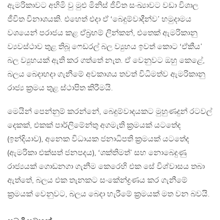
ඇමරිකාවට අහිමි වු මුළු මිනිස් ජීවිත සංඛ්‍යාවට වඩා විශාල
ජීවිත විනාශයකි. එහෙත් එදා ඒ ‘බෙදුම්වාදීන්ව’ හමුදාමය
වශයෙන් පරාජය කළ ඒබ‍්‍රහම් ලින්කන්, එතෙක් ඇමරිකානු
ව්‍යවස්ථාව තුළ තිබූ ෆෙඩරල් බල ව්‍යුහය ඉවත් කොට ‘ඒකීය’
බල ව්‍යුහයක් ඇති කර ගත්තේ නැත. ඒ වෙනුවට ඔහු කෙළේ,
බලය බෙදාහදා ගැනීමේ අවකාශය තවත් විධිමත්ව ඇමරිකානු
රාජ්‍ය ක‍්‍රමය තුළ ස්ථාපිත කිරීමයි.
මෙයින් පෙන්නුම් කරන්නේ, බෙදුම්වාදයකට මුහුණදුන් රටවල්
දෙකක්, එකක් පාර්ලිමේන්තු අගමැති ක‍්‍රමයක් යටතේද
(ඉන්දියාව), අනෙක විධායක ජනාධිපති ක‍්‍රමයක් යටතේද
(ඇමරිකා එක්සත් ජනපදය), ‘ශක්තිමත්’ සහ නොබෙදුණු
රාජ්‍යයක් ගොඩනගා ගැනීම කෙරෙහි එක සේ විශ්වාසය තබා
ඇත්තේ, බලය එක තැනකට සංකේන්ද්‍රණය කර ගැනීමේ
ක‍්‍රමයක් වෙනුවට, බලය බෙදා හැරීමේ ක‍්‍රමයක් මත වන බවයි.