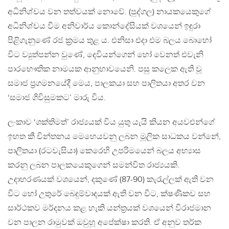
අධිනිශ්චය වන තත්වයක් නොවේ. (පුද්ගල) නායකයෙකුගේ
අධිනිශ්චය වීම අනිවාර්ය කොන්දේසියක් වශයෙන් ඉඳුරා
පිළිගැනුණේ රජ ක‍්‍රමය තුළ ය. එනිසා එදා එම බලය බොහෝ
විට ව්‍යුත්පන්න වුණේ, දෙවියන්ගෙන් හෝ වෙනත් එවැනි
පාරභෞතික නාමයක ආනුභාවයෙනි. පසු කලෙක ඇති වූ
සමාජ ප‍්‍රගමනයේදී මෙය, පාලකයා සහ පාලිතයා අතර වන
‘සමාජ ගිවිසුමකට’ මාරු විය.
ලංකාව ‘ශක්තිමත්’ රාජ්‍යයක් විය යුතු යැයි කියන අයවළුන්ගේ
ඉහත කී චින්තනය මෙහෙයවනු ලබන මූලික සාධකය වන්නේ,
පාලිතයා (රටවැසියා) කෙරෙහි උපරිමයෙන් බලය අභ්‍යාස
කරනු ලබන පාලකයෙකුගෙන් සමන්විත රාජ්‍යයකි.
උදාහරණයක් වශයෙන්, දකුණේ (87-90) කැරැල්ලක් ඇති වන
විට හෝ උතුරේ බෙදුම්වාදයක් ඇති වන විට, ක්ෂණිකව සහ
සාර්ථකව මර්දනය කළ හැකි යන්ත‍්‍රයක් වශයෙන් විරාජමාන
වන පාලන රාමුවක් ඔවුහූ අපේක්ෂා කරති. ඒ අනුව තර්ක