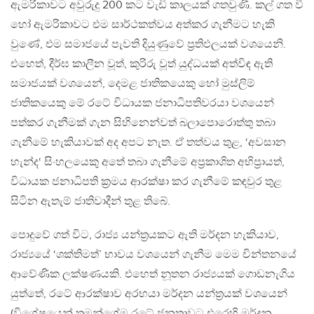
ඇමරිකාවට අවුරුදු 200 කට වැඩි කාලයක් ගතවුණි. කල් ගත වී
හෝ ඇමරිකාවට එම සාර්ථකත්වය අත්කර ගැනීමට හැකි
වුණේ, එම සමාජයේ පැවති දියුණුවේ ප‍්‍රතිඵලයක් වශයෙනි.
එහෙත්, දීර්ඝ කාලීන වූත්, කුරිරු වූත් යුද්ධයක් අත්විඳ ඇති
සමාජයක් වශයෙන්, දෙමළ ජාතිකයෙකු හෝ මුස්ලිම්
ජාතිකයෙකු මේ රටේ විධායක ජනාධිපතිවරයා වශයෙන්
පත්කර ගැනීමක් ගැන සිහිනෙන්වත් බලාපොරොත්තු තබා
ගැනීමේ හැකියාවක් අද අපට නැත. ඒ තත්වය තුළ, ‘අවසාන
හැන්ද‘ සිංහලයෙකු අතේ තබා ගැනීමේ අප‍්‍රකාශිත අභිප‍්‍රායත්,
විධායක ජනාධිපති ක‍්‍රමය ආරක්ෂා කර ගැනීමේ කඳවුර තුළ
සිටින ඇතැම් ජාතිවාදීන් තුළ තිබේ.
පොදුවේ ගත් විට, රාජ්‍ය යන්ත‍්‍රයකට ඇති මර්දන හැකියාව,
රාජ්‍යයේ ‘ශක්තිමත්’ භාවය වශයෙන් ගැනීම මෙම චින්තනයේ
ආවේණික ලක්ෂණයකි. එහෙත් නූතන රාජ්‍යයක් ගොඩනැගිය
යුත්තේ, රටේ ආරක්ෂාව අරභයා මර්දන යන්ත‍්‍රයක් වශයෙන්
(විශේෂයෙන් තමන්ගේම රටේ ජනතාවට එරෙහි මර්දන