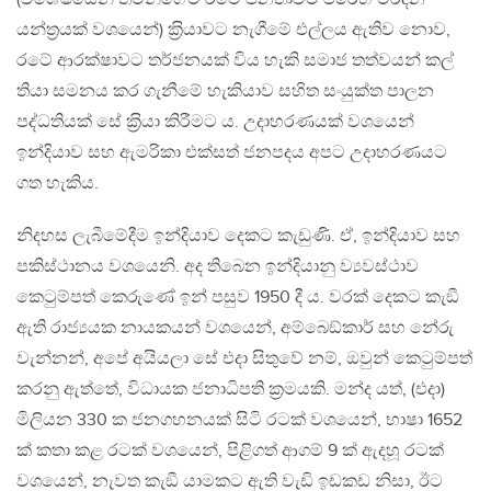
යන්ත‍්‍රයක් වශයෙන්) ක‍්‍රියාවට නැගීමේ එල්ලය ඇතිව නොව,
රටේ ආරක්ෂාවට තර්ජනයක් විය හැකි සමාජ තත්වයන් කල්
තියා සමනය කර ගැනීමේ හැකියාව සහිත සංයුක්ත පාලන
පද්ධතියක් සේ ක‍්‍රියා කිරීමට ය. උදාහරණයක් වශයෙන්
ඉන්දියාව සහ ඇමරිකා එක්සත් ජනපදය අපට උදාහරණයට
ගත හැකිය.
නිදහස ලැබීමේදීම ඉන්දියාව දෙකට කැඩුණි. ඒ, ඉන්දියාව සහ
පකිස්ථානය වශයෙනි. අද තිබෙන ඉන්දියානු ව්‍යවස්ථාව
කෙටුම්පත් කෙරුණේ ඉන් පසුව 1950 දී ය. වරක් දෙකට කැඞී
ඇති රාජ්‍යයක නායකයන් වශයෙන්, අම්බෙඞ්කාර් සහ නේරු
වැන්නන්, අපේ අයියලා සේ එදා සිතුවේ නම්, ඔවුන් කෙටුම්පත්
කරනු ඇත්තේ, විධායක ජනාධිපති ක‍්‍රමයකි. මන්ද යත්, (එදා)
මිලියන 330 ක ජනගහනයක් සිටි රටක් වශයෙන්, භාෂා 1652
ක් කතා කළ රටක් වශයෙන්, පිළිගත් ආගම් 9 ක් ඇදහූ රටක්
වශයෙන්, නැවත කැඞී යාමකට ඇති වැඩි ඉඩකඩ නිසා, ඊට