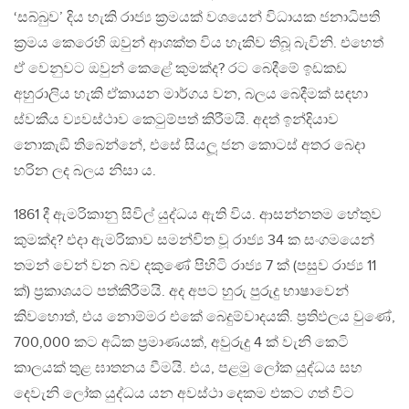
‘සබ්බුව’ දිය හැකි රාජ්‍ය ක‍්‍රමයක් වශයෙන් විධායක ජනාධිපති
ක‍්‍රමය කෙරෙහි ඔවුන් ආශක්ත විය හැකිව තිබූ බැවිනි. එහෙත්
ඒ වෙනුවට ඔවුන් කෙළේ කුමක්ද? රට බෙදීමේ ඉඩකඩ
අහුරාලිය හැකි ඒකායන මාර්ගය වන, බලය බෙදීමක් සඳහා
ස්වකීය ව්‍යවස්ථාව කෙටුම්පත් කිරීමයි. අදත් ඉන්දියාව
නොකැඞී තිබෙන්නේ, එසේ සියලූ ජන කොටස් අතර බෙදා
හරින ලද බලය නිසා ය.
1861 දී ඇමරිකානු සිවිල් යුද්ධය ඇති විය. ආසන්නතම හේතුව
කුමක්ද? එදා ඇමරිකාව සමන්විත වූ රාජ්‍ය 34 ක සංගමයෙන්
තමන් වෙන් වන බව දකුණේ පිහිටි රාජ්‍ය 7 ක් (පසුව රාජ්‍ය 11
ක්) ප‍්‍රකාශයට පත්කිරීමයි. අද අපට හුරු පුරුදු භාෂාවෙන්
කිවහොත්, එය නොම්මර එකේ බෙදුම්වාදයකි. ප‍්‍රතිඵලය වුණේ,
700,000 කට අධික ප‍්‍රමාණයක්, අවුරුදු 4 ක් වැනි කෙටි
කාලයක් තුළ ඝාතනය වීමයි. එය, පළමු ලෝක යුද්ධය සහ
දෙවැනි ලෝක යුද්ධය යන අවස්ථා දෙකම එකට ගත් විට