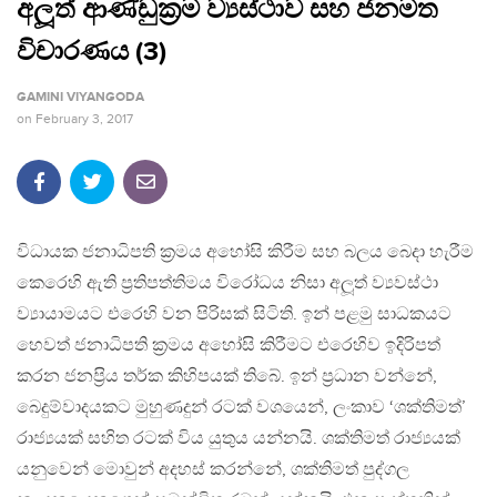
අලූත් ආණ්ඩුක‍්‍රම ව්‍යස්ථාව සහ ජනමත
විචාරණය (3)
GAMINI VIYANGODA
on
February 3, 2017
විධායක ජනාධිපති ක‍්‍රමය අහෝසි කිරීම සහ බලය බෙදා හැරීම
කෙරෙහි ඇති ප‍්‍රතිපත්තිමය විරෝධය නිසා අලූත් ව්‍යවස්ථා
ව්‍යායාමයට එරෙහි වන පිරිසක් සිටිති. ඉන් පළමු සාධකයට
හෙවත් ජනාධිපති ක‍්‍රමය අහෝසි කිරීමට එරෙහිව ඉදිරිපත්
කරන ජනප‍්‍රිය තර්ක කිහිපයක් තිබේ. ඉන් ප‍්‍රධාන වන්නේ,
බෙදුම්වාදයකට මුහුණදුන් රටක් වශයෙන්, ලංකාව ‘ශක්තිමත්’
රාජ්‍යයක් සහිත රටක් විය යුතුය යන්නයි. ශක්තිමත් රාජ්‍යයක්
යනුවෙන් මොවුන් අදහස් කරන්නේ, ශක්තිමත් පුද්ගල