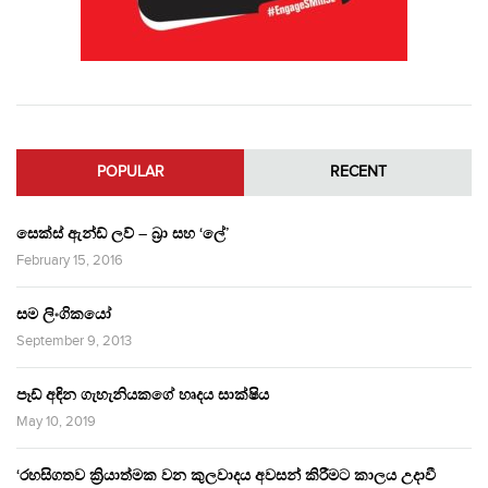
POPULAR
RECENT
සෙක්ස් ඇන්ඩ් ලව් – බ්‍රා සහ ‘ලේ’
February 15, 2016
සම ලිංගිකයෝ
September 9, 2013
පෑඩ් අඳින ගැහැනියකගේ හෘදය සාක්ෂිය
May 10, 2019
‘රහසිගතව ක්‍රියාත්මක වන කුලවාදය අවසන් කිරීමට කාලය උදාවී