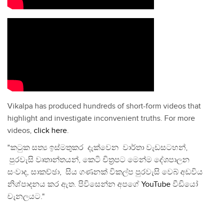
Vikalpa has produced hundreds of short-form videos that
highlight and investigate inconvenient truths. For more
videos,
click here
.
"කටුක සත්‍ය ඉස්මතුකර දැක්වෙන වාර්තා වැඩසටහන්,
පුරවැසි වෘතාන්තයන්, කෙටි චිත්‍රපට මෙන්ම දේශපාලන
සංවාද, සාකච්ඡා, සිය ගණනක් විකල්ප පුරවැසි වෙබ් අඩවිය
නිශ්පාදනය කර ඇත. පිවිසෙන්න අපගේ
YouTube
වීඩියෝ
චැනලයට."