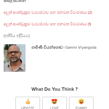
සබැදි සටහන්
අලුත් ආණ්ඩුක්‍රම ව්‍යවස්ථාව සහ ජනමත විචාරණය (2)
අලුත් ආණ්ඩුක්‍රම ව්‍යවස්ථාව සහ ජනමත විචාරණය (1)
(ඉතිරිය ඉදිරියට)
ගාමිණී වියන්ගොඩ
| Gamini Viyangoda
What Do You Think ?
UPVOTE
LOVE
FUNNY