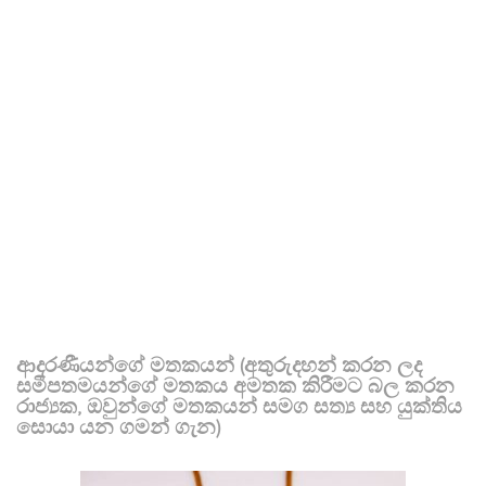
ආදරණීයන්ගේ මතකයන් (අතුරුදහන් කරන ලද
සමීපතමයන්ගේ මතකය අමතක කිරීමට බල කරන
රාජ්‍යක, ඔවුන්ගේ මතකයන් සමග සත්‍ය සහ යුක්තිය
සොයා යන ගමන් ගැන)