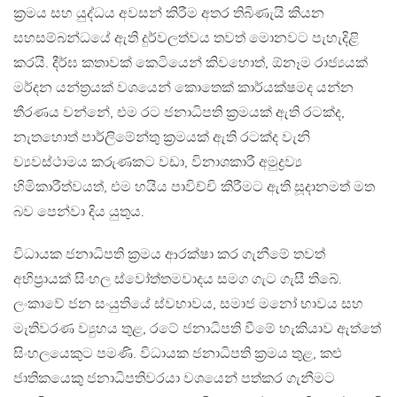
ක‍්‍රමය සහ යුද්ධය අවසන් කිරීම අතර තිබිණැයි කියන
සහසම්බන්ධයේ ඇති දුර්වලත්වය තවත් මොනවට පැහැදිළි
කරයි. දීර්ඝ කතාවක් කෙටියෙන් කිවහොත්, ඕනෑම රාජ්‍යයක්
මර්දන යන්ත‍්‍රයක් වශයෙන් කොතෙක් කාර්යක්ෂමද යන්න
තීරණය වන්නේ, එම රට ජනාධිපති ක‍්‍රමයක් ඇති රටක්ද,
නැතහොත් පාර්ලිමේන්තු ක‍්‍රමයක් ඇති රටක්ද වැනි
ව්‍යවස්ථාමය කරුණකට වඩා, විනාශකාරී අමුද්‍රව්‍ය
හිමිකාරීත්වයත්, එම හයිය පාවිච්චි කිරීමට ඇති සූදානමත් මත
බව පෙන්වා දිය යුතුය.
විධායක ජනාධිපති ක‍්‍රමය ආරක්ෂා කර ගැනීමේ තවත්
අභිප‍්‍රායක් සිංහල ස්වෝත්තමවාදය සමග ගැට ගැසී තිබේ.
ලංකාවේ ජන සංයුතියේ ස්වභාවය, සමාජ මනෝ භාවය සහ
මැතිවරණ ව්‍යුහය තුළ, රටේ ජනාධිපති වීමේ හැකියාව ඇත්තේ
සිංහලයෙකුට පමණි. විධායක ජනාධිපති ක‍්‍රමය තුළ, කළු
ජාතිකයෙකු ජනාධිපතිවරයා වශයෙන් පත්කර ගැනීමට