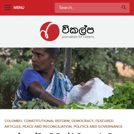
S
Search
MENU
k
for:
i
p
t
o
m
a
i
n
c
o
n
t
e
n
COLOMBO
,
CONSTITUTIONAL REFORM
,
DEMOCRACY
,
FEATURED
t
ARTICLES
,
PEACE AND RECONCILIATION
,
POLITICS AND GOVERNANCE