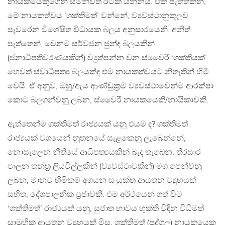
නායකයෙකුගෙන් සමන්විත රටක් යන්නයි. එක පැත්තකින්,
මේ නායකත්වය ’ශක්තිමත්’ වන්නේ, ව්‍යවස්ථානුකූලව
පැවරෙන විශේෂිත විධායක බලය අනුසාරයෙනි. අනිත්
පැත්තෙන්, වෙනම සර්වජන ඡුන්ද බලයකින්
(ජනාධිපතිවරණයකින්) ව්‍යුත්පන්න වන ස්වෛරී ‘ශක්තියක්’
හෙවත් ස්වාධිපත්‍ය බලයක්ද එම නායකත්වයට නිතැතින් හිමි
වෙයි. ඒ අනුව, ඔහු/ඇය ආණ්ඩුක‍්‍රම ව්‍යවස්ථාවෙන්ම ආරක්ෂා
කොට බලගන්වනු ලබන, ස්වෛරී නායකයෙකි/නායිකාවකි.
ඇත්තෙන්ම ශක්තිමත් රාජ්‍යයක් යනු එයම ද? ශක්තිමත්
රාජ්‍යයක් වශයෙන් නූතනයේ සැළකෙනු ලැබෙන්නේ,
නොසැලෙන නීතියේ ආධිපත්‍යයකින් බැද තැබෙන, තිරසාර
පාලන තන්ත‍්‍ර ලියවිල්ලකින් (ව්‍යවස්ථාවකින්) මග පෙන්වනු
ලබන, මානව හිමිකම් අගයන සංයුක්ත ආයතන ව්‍යුහයක්
සහිත, දේශපාලනික ප‍්‍රජාවකි. එම අර්ථයෙන් ගත් විට
‘ශක්තිමත්’ රාජ්‍යයක් යනු, සුජාත භාවය භුක්ති විඳින විධිමත්
සාමූහික ආයතන ව්‍යුහයක් මිස, ශක්තිමත් (පුද්ගල) නායකයෙකු