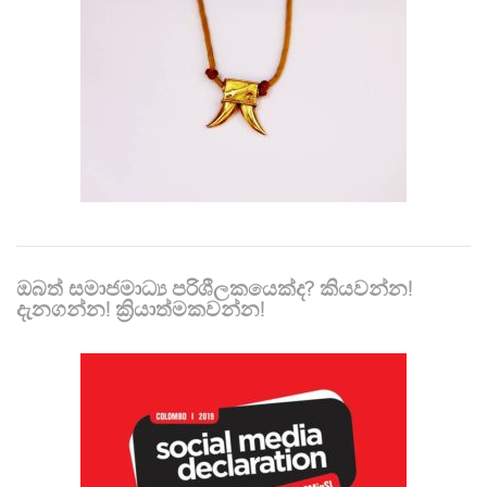
ඔබත් සමාජමාධ්‍ය පරිශීලකයෙක්ද? කියවන්න!
දැනගන්න! ක්‍රියාත්මකවන්න!