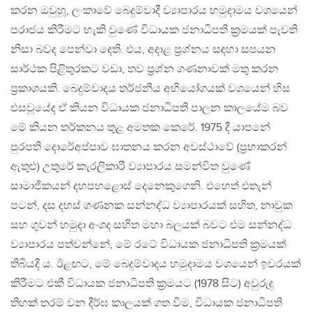
කරන ඔවුහූ, ලංකාවේ බෙදුම්වාදී ව්‍යාපාරය හමුදාමය වශයෙන්
පරාජය කිරීමට හැකි වුණේ විධායක ජනාධිපති ක‍්‍රමයක් පැවති
නිසා බවද පෙන්වා දෙති. එය, අදාළ ප‍්‍රශ්නය සඳහා සපයන
සාර්ථක පිළිතුරකට වඩා, තව ප‍්‍රශ්න ගණනාවක් මතු කරන
ප‍්‍රකාශයකි. බෙදුම්වාදය තර්ජනීය අභියෝගයක් වශයෙන් හිස
එසවූයේද ඒ කියන විධායක ජනාධිපති පාලන කාලයේම බව
මේ කියන තර්කනය තුළ අමතක කෙරේ. 1975 දී යාපනේ
පුරපති දොරේඅප්පාව ඝාතනය කරන අවස්ථාවේ (ප‍්‍රභාකරන්
ඇතුළු) උතුරේ කැරලිකාරී ව්‍යාපාරය සමන්විත වුණේ
සාමාජිකයන් දහපහළොස් දෙනෙකුගෙනි. එහෙත් එතැන්
පටන්, දස දහස් ගණනක සන්නද්ධ ව්‍යාපාරයක් සහිත, නාවුක
සහ ගුවන් හමුදා අංශද සහිත මහා බලයක් බවට එම සන්නද්ධ
ව්‍යාපාරය පත්වන්නේ, මේ රටේ විධායක ජනාධිපති ක‍්‍රමයක්
තිබියදී ය. ඊළඟට, මේ බෙදුම්වාදය හමුදාමය වශයෙන් ඉවරයක්
කිරීමට එකී විධායක ජනාධිපති ක‍්‍රමයට (1978 සිට) අවුරුදු
තිහක් තරම් වන දීර්ඝ කාලයක් ගත වීම, විධායක ජනාධිපති