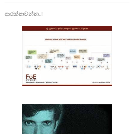
ආරක්ෂාවන්න..!