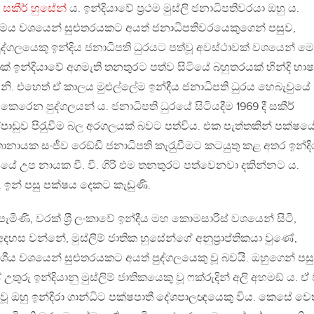
 සකීර් හුසේන්
ය. ඉන්දියාවේ ප‍්‍රථම මුස්ලි ජනාධිපතිවරයා ඔහු ය.
ාෂාමය වශයෙන් සුළුතරයකට අයත් ජනාධිපතිවරයෙකුගෙන් පසුව,
ද්ගලයෙකු ඉන්දිය ජනාධිපති ධුරයට පත්වූ අවස්ථාවක් වශයෙන් ම
් ඉන්දියාවේ අගමැති තනතුරට පත්ව සිටියේ බහුතරයක් හින්දි භා
ෙනි. එහෙත් ඒ කාලය මුළුල්ලේම ඉන්දීය ජනාධිපති ධුරය හෙබැවුයේ
 කෙරෙන පුද්ගලයන් ය. ජනාධිපති ධුරයේ සිටියදීම 1969 දී සකීර්
්පාඩුව පිරැුවීම බල අරගලයක් බවට පත්විය. එක පැත්තකින් පක්ෂය
නායක සංජීව රෙඞ්ඩි ජනාධිපති කැරැුවීමට කටයුතු කළ අතර ඉන්දි
ෂයේ උප නායක වී. වී. ගිරි එම තනතුරට පත්වෙනවා දකින්නට ය.
. ඉන් පසු පක්ෂය දෙකට කැඩුණි.
 පැමිණි, වරක් ශ‍්‍රී ලංකාවේ ඉන්දීය මහ කොමසාරිස් වශයෙන් සිටි,
හස වන්නේ, මුස්ලිම් ජාතික හුසේන්ගේ අනුප‍්‍රාප්තිකයා වුණේ,
ේශීය වශයෙන් සුළුතරයකට අයත් පුද්ගලයෙකු වූ බවයි. ඔහුගෙන් පසු
තුරු ඉන්දියානු මුස්ලිම් ජාතිකයෙකු වූ ෆක්රුදින් අලි අහමඞ් ය. 
වූ ඔහු ඉන්දිරා ගාන්ධිට පක්ෂපාතී දේශපාලඥයෙකු විය. කෙසේ වෙ