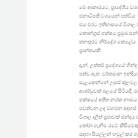
මේ ආකාරයට, ප‍්‍රාදේශීය
ජනාධිපති වශයෙන් පත්විය. 
එය එරට ඉතිහාසයේ විශාල ව
කොන්ග‍්‍රස් පක්ෂය ප‍්‍රමුඛ 
තනතුරට නිර්දේශ කෙළේය. 
ප‍්‍රාන්තයකි.
දැන්, උත්තර් ප‍්‍රදේශයේ හි
පත්ව ඇත. වර්තමාන ඉන්දි
සැළකෙන්නේ උසස් කුලවල (බ‍
ආණ්ඩුවක් බලයේ සිටියදී, 
පක්ෂයේ අතීත නරක නාමය ඉ
පවත්වන ලද මහජන අදහස් 
විශාල දලිත් ප‍්‍රජාවක් ඡ
තෝරා ගැනීම රටේ කිසිවෙක
සඳහා සියල්ලන් හවුල් කර ගැ