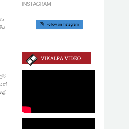
INSTAGRAM
තා
Follow on Instagram
තීය
ල්ට
යෙන්
ෙළේ