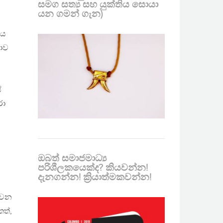
සමග සත්‍ය සහ යුක්තිය සොයා
යන ගමන් ගැන)
ෙය
ෂාව
ේ
රා
ඔබත් සමාජමාධ්‍ය
පරිශීලකයෙක්ද? කියවන්න!
දැනගන්න! ක්‍රියාත්මකවන්න!
ඒ වන
තත්,