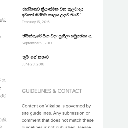
‘රහසිගතව ක්‍රියාත්මක වන කුලවාදය
අවසන් කිරීමට කාලය උදාවී තිබේ.’
ත්ව
February 15, 2016
‘හිමින්සැරේ පියා විදා‘ සුනිලා සමුගත්තා ය.
ක
September 9, 2013
‘භූමි’ ගේ කතාව
June 23, 2016
 ය.
ත
GUIDELINES & CONTACT
ුරට
Content on Vikalpa is governed by
site guidelines. Any submission or
ෙකි.
comment that does not match these
guidelines is not published. Please