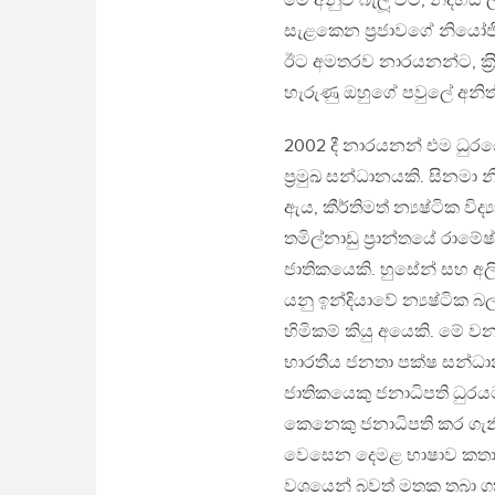
මේ අනුව බැලූ විට, නිදහස ල
සැළකෙන ප‍්‍රජාවගේ නියෝ
ඊට අමතරව නාරයනන්ට, ක‍්‍රිස
හැරුණු ඔහුගේ පවුලේ අනිත
2002 දී නාරයනන් එම ධුර
ප‍්‍රමුඛ සන්ධානයකි. සිනමා
ඇය, කීර්තිමත් න්‍යෂ්ටික වි
තමිල්නාඩු ප‍්‍රාන්තයේ රාම
ජාතිකයෙකි. හුසේන් සහ අලි 
යනු ඉන්දියාවේ න්‍යෂ්ටික 
හිමිකම් කියු අයෙකි. මේ ව
භාරතීය ජනතා පක්ෂ සන්ධා
ජාතිකයෙකු ජනාධිපති ධුර
කෙනෙකු ජනාධිපති කර ගැනී
වෙසෙන දෙමළ භාෂාව කතා ක
වශයෙන් බවත් මතක තබා ගත ය