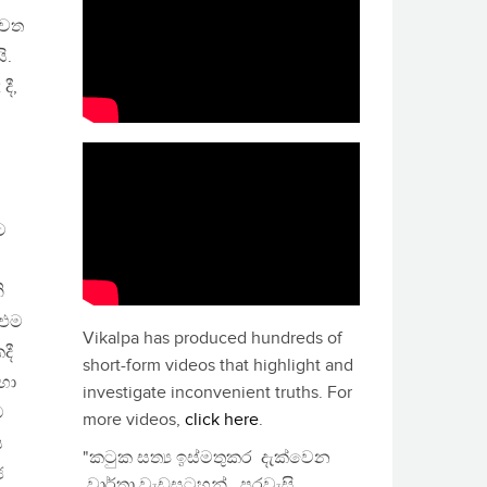
ැවත
ි.
ී,
ට
ි
 එම
Vikalpa has produced hundreds of
දී
short-form videos that highlight and
හා
investigate inconvenient truths. For
ම
more videos,
click here
.
ය
"කටුක සත්‍ය ඉස්මතුකර දැක්වෙන
ජ
වාර්තා වැඩසටහන්, පුරවැසි