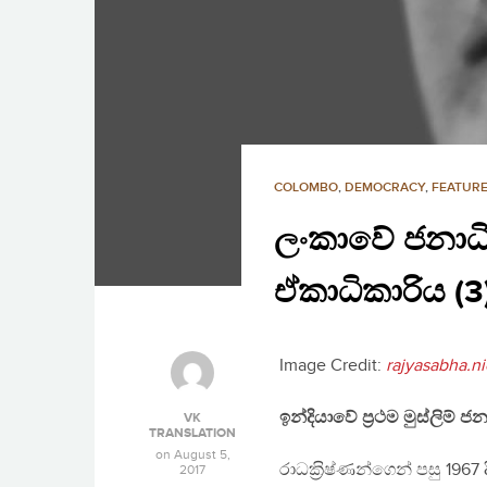
COLOMBO
,
DEMOCRACY
,
FEATURE
ලංකාවේ ජනාධ
ඒකාධිකාරිය (3
Image Credit:
rajyasabha.ni
ඉන්දියාවේ ප‍්‍රථම මුස්ලිම් 
VK
TRANSLATION
on
August 5,
රාධක‍්‍රිෂ්ණන්ගෙන් පසු 196
2017