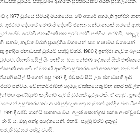
ාධිපති ධුරයට පත්වුණේ ආගමික සුළුතරයකට අයත් පුද්ගලයෙකි.
් ද 1977 ධුරයේ සිටියදී මියගියේය. මේ අතරේ අගමැති ඉන්දිරා ගාන්
ට, ගුජරාට දේශයේ මොරාජි දේශායි ජනතා සන්ධානයක් යටතේ අගම
න් සංජීව රෙඞ්ඩි ජනාධිපති තනතුරට තේරී පත්විය. රෙඞ්ඩි, තෙලූගු
ාසියෙකි. එනම්, නැවත වරක් ප‍්‍රාදේශීය වශයෙන් සහ භාෂාමය වශයෙන්
ු ඉන්දීය ජනාධිපති ධුරයට පත්වූ වගයි. 1980 දී ඉන්දිරා නැවත බල
 ධුරයට, ගියානි සයිල් සිං පත්විය. ඔහු පන්ජාබ් දේශයේ සීක් ජාතිකය
පක්ෂපාතී අයෙකි. ඒ වනාහී ආගමික සුළුතරයෙන් කෙනෙකු නැවතත්
ියානි සයිල් සිංගෙන් පසු 1987 දී, එවකට සිටි උප-ජනාධිපති ආර්.
ුරයට පත්විය. වෙන්කටරාමන් දෙමළ ජාතිකයෙකු වන අතර තමිල්න
ින් මහ ආණ්ඩුවේ කැබිනට් ඇමති ධුරයක් දැරූවෙකි. ඒ අනුව, ප‍්‍රාද
යෙන් ද සුළුතරයකට අයත් පුද්ගලයෙකු නැවතත් ඉන්දීය ජනාධිපත
1991 දී රජීව් ගාන්ධි ඝාතනය විය. අලූත් කොන්ග‍්‍රස් පක්ෂ ආණ්ඩුව
රා ඕ ය. ඔහු අන්ද්‍ර ප‍්‍රදේශයෙනි. එනම්, පළමු වරට දකුණු
ගමැති ධුරයට පත්වූ වගයි.