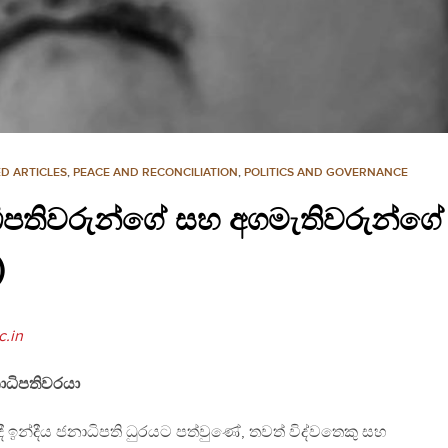
D ARTICLES
,
PEACE AND RECONCILIATION
,
POLITICS AND GOVERNANCE
ිපතිවරුන්ගේ සහ අගමැතිවරුන්ග
)
c.in
ජනාධිපතිවරයා
7 දී ඉන්දීය ජනාධිපති ධුරයට පත්වුණේ, තවත් විද්වතෙකු සහ