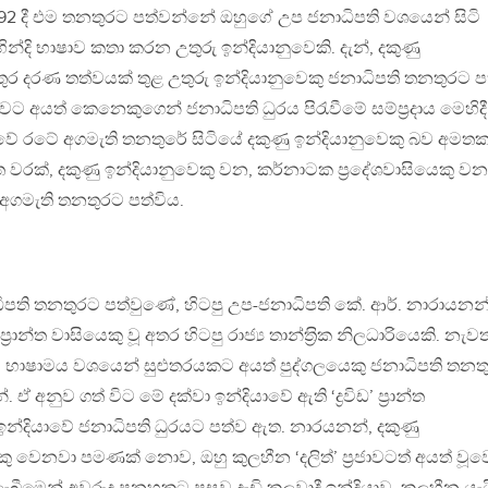
92 දී එම තනතුරට පත්වන්නේ ඔහුගේ උප ජනාධිපති වශයෙන් සිටි
හින්දි භාෂාව කතා කරන උතුරු ඉන්දියානුවෙකි. දැන්, දකුණු
තුර දරණ තත්වයක් තුළ උතුරු ඉන්දියානුවෙකු ජනාධිපති තනතුරට ප
ාවට අයත් කෙනෙකුගෙන් ජනාධිපති ධුරය පිරැවීමේ සම්ප‍්‍රදාය මෙහිදී
වේ රටේ අගමැති තනතුරේ සිටියේ දකුණු ඉන්දියානුවෙකු බව අමත
 වරක්, දකුණු ඉන්දියානුවෙකු වන, කර්නාටක ප‍්‍රදේශවාසියෙකු වන
ය අගමැති තනතුරට පත්විය.
ාධිපති තනතුරට පත්වුණේ, හිටපු උප-ජනාධිපති කේ. ආර්. නාරායනන්
්‍රාන්ත වාසියෙකු වූ අතර හිටපු රාජ්‍ය තාන්ත‍්‍රික නිලධාරියෙකි. නැව
 සහ භාෂාමය වශයෙන් සුළුතරයකට අයත් පුද්ගලයෙකු ජනාධිපති තනත
 අනුව ගත් විට මේ දක්වා ඉන්දියාවේ ඇති ‘ද්‍රවිඩ’ ප‍්‍රාන්ත
න්දියාවේ ජනාධිපති ධුරයට පත්ව ඇත. නාරයනන්, දකුණු
ෙකු වෙනවා පමණක් නොව, ඔහු කුලහීන ‘දලිත්’ ප‍්‍රජාවටත් අයත් වූව