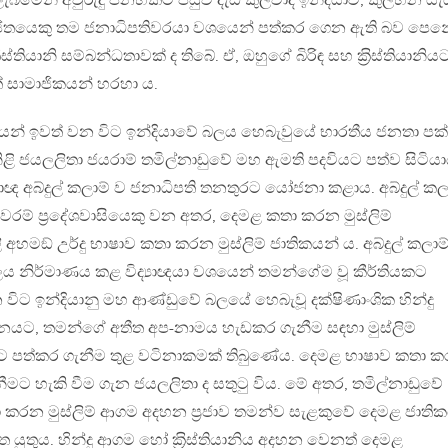
ැබීමෙන් අවුරුදු පනහකට පසුව දැඩි කුලවාදී ඉන්දියාව, කුලහීන යැය
ජිතයෙකු තම ජනාධිපතිවරයා වශයෙන් පත්කර ගෙන ඇති බව පෙන
්තියානි සම්බන්ධතාවක් ද තිබේ. ඒ, ඔහුගේ බිරිඳ සහ ක‍්‍රිස්තියානිය
් සාමාජිකයන් හරහා ය.
යෙන් ඉවත් වන විට ඉන්දියාවේ බලය හෙබැවුයේ භාරතීය ජනතා පක
 නිළි ජයලලිතා ජයරාම් තමිල්නාඩුවේ මහ ඇමති පදවියට පත්ව සිටියා
ද්‍යාඥ අබ්දුල් කලාම් ව ජනාධිපති තනතුරට යෝජනා කළාය. අබ්දුල් කල
ේෂ්වරම් ප‍්‍රදේශවාසියෙකු වන අතර, දෙමළ කතා කරන මුස්ලිම්
අහමඞ් උර්දු භාෂාව කතා කරන මුස්ලිම් ජාතිකයන් ය. අබ්දුල් කලාම
බලය නිර්මාණය කළ විද්‍යාඥයා වශයෙන් තමන්ගේම වූ කීර්තියකට
න විට ඉන්දියානු මහ ආණ්ඩුවේ බලයේ හෙබැවූ දක්ෂිණාංශික හින්දු
නයට, තමන්ගේ අතීත අප-නාමය හැඩකර ගැනීම සඳහා මුස්ලිම්
යට පත්කර ගැනීම තුළ වටිනාකමක් තිබුණේය. දෙමළ භාෂාව කතා 
මට හැකි වීම ගැන ජයලලිතා ද සතුටු විය. මේ අතර, තමිල්නාඩුවේ
රන මුස්ලිම් ආගම අදහන ප‍්‍රජාව තමන්ව සැළකුවේ දෙමළ ජාති
ුතුය. හින්දු ආගම හෝ ක‍්‍රිස්තියානිය අදහන වෙනත් දෙමළ