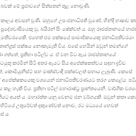
ක් මේ ප‍්‍රජාවගේ සිත්සතන් තුළ නොවුණි.
ධුර කාලය අවසන් වුණි. ඔහුගේ උප-ජනාධිපති වුණේ, හින්දි භාෂාව ක
‍්‍රදේශවාසියෙකු වු, බයිරන් සිං ෂේක්වත් ය. ඔහු රාජස්තානයේ භාර
මතිවරයෙකි. එහෙත් එම පක්ෂයේ සාමාජිකයෙකු ජනාධිපතිවරයා
්ග‍්‍රස් පක්ෂය නොකැමැති විය. එසේ හෙයින් ඔවුන් තමන්ගේ
ත්තේ, ප‍්‍රතිභා පටිල්ව ය. ඒ වන විට ඇය රාජස්තානයේ
ුතු කරමින් සිටි අතර ඇයට සිය අපේක්ෂකත්වය සඳහා ද්‍රවිඩ
ේත්, කොමියුනිස්ට් සහ මාක්ස්වාදී පක්ෂවලත් සහාය ලැබුණි. කෙසේ
ධීන’ අපේක්ෂකයෙකු වශයෙන් ජනාධිපතිවරණයට තරග කෙළේය. පටි
හැකි විය. ප‍්‍රතිභා පටිල් මහාරාෂ්ට‍්‍ර ප‍්‍රාන්තයෙනි. වාර්ගික වශ
තියට අයත් ය. මහාරත්ත යනු වෙනම ජන වර්ගයකි. ඔවුන් කතා ක
‍ර පිහිටියේ උතුරේවත් දකුණේවත් නොව, රට මධ්‍යයේ හෙවත්
ේ ය.