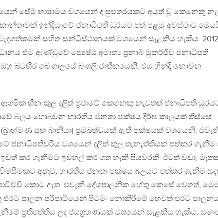
 වශයෙන් සේම භාෂාමය වශයෙන් ද සුළුතරයකට අයත් වූ කෙනෙකු න
කාන්තාවක් ඉන්දියාවේ ජනාධිපති ධුරයට පත් පළමු අවස්ථාව මෙයය
ැදගත්කමක් සහිත සන්ධිස්ථානයක් වශයෙන් සැළකිය හැකිය. 2012 ද
සන්ධානය එම ආණ්ඩුවේ ජ්‍යෙෂ්ඨ අමාත්‍ය ප‍්‍රනාබ් මුකර්ජිව ජනාධිපති
ඔහු බටහිර බෙංගාලයේ බංගලි ජාතිකයෙකි. එය හින්දි නොවන
න්දු ආගමික හීන-කුල දලිත් ප‍්‍රජාවේ කෙනෙකු නැවතත් ජනාධිපති ධුරය
යාවේ බලය හොබවන භාරතීය ජනතා පක්ෂය දීර්ඝ කාලයක් තිස්සේ
්‍රාහ්මණ සහ බානියා) ප‍්‍රමුඛත්වයක් ඇති පක්ෂයක් වශයෙනි. එවැන
රටේ ජනාධිපතිවරිය වශයෙන් දලිත් කුල තැනැත්තියක පත්කර ගැනීම
වත් කර ගැනීමට ඉවහල් කර ගත හැකි පියවරකි. ඊටත් වඩා, මෑතක
විමසීමකට අනුව, භාරතීය ජනතා පක්ෂය බලයට පත්කර ගැනීම සඳ
න්දය පාවිච්චි කොට ඇත. එවැනි දේශපාලනික හේතු කෙසේ වෙතත්, මෙ
ු එරට පාලන පරිපාටියෙන් පිටමං නොකිරීමේ හෙවත් එරට පාලන
නීමේ ප‍්‍රතිපත්තිය ලද ජයග‍්‍රහණයක් වශයෙන් සැළකිය හැකිය. සමා