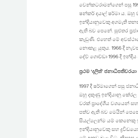
වෙන්කටරාමන්ගෙන් පසු 19
ෂන්කර් දයාල් ෂර්මා ය. ඔහු 
ඉන්දියානුවෙකු අගමැති තන
ඇති බව පෙනේ. සුළුතර ප‍්‍රජ
කැඩුණි. එහෙත් මේ අවස්ථා
නොකළ යුතුය. 1966 දී නැවත
දේව් ගොව්ඩා 1996 දී ඉන්දී
ප‍්‍රථම ‘දලිත්’ ජනාධිපතිවරයා
1997 දී ෂර්මාගෙන් පසු ජන
ඔහු දකුණු ඉන්දියානු කේරල ප‍
වරක් ප‍්‍රාදේශීය වශයෙන්
පත්ව ඇති බව මෙයින් පෙනේ. ඒ
සියල්ලෙන්ම යම් කෙනෙකු ඉ
ඉන්දියානුවෙකු සහ ද්‍රවිඩය