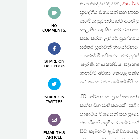
අධ්‍යාපඥයෙකු වන,
ආචාර්ය
ප‍්‍රාදේශීය වශයෙන් සහ භ
ආගමික සුළුතරයකට අයත් පු
NO
සැළකිය හැකිය. මේ වන තෙක
COMMENTS
.
කතා කරන උත්තර් ප‍්‍රදේශය
සුළුතර ප‍්‍රජාවන් නියෝජනය
හුසේන් මියගියේය. එම පුරප
SHARE ON
‘පැරණි නායකත්වය’ එදා කතා
FACEBOOK
ගාන්ධිට අවශ්‍ය කෙළේ පක්
තරගයෙන් ජය ගත්තේ ගිරි ය
ගිරි, කර්නාටක ප‍්‍රාන්තයෙන්
SHARE ON
TWITTER
කන්නඩිග ජාතිකයෙකි. එහි අද
භාෂාමය වශයෙන් සහ ප‍්‍රාද
ජනාධිපති පදවියට පත්වුණේ උ
විට කැබිනට් ඇමතිවරයෙකු 
EMAIL THIS
ARTICLE