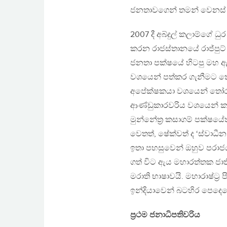
ජනතාවගෙන් තමන් වෙනස් බව
2007 දී අබ්දුල් කලාම්ගේ 
කරන රාජස්තානයේ රාජ්පුට් ප
ජනතා පක්ෂයේ හිටපු මහ ඇ
වශයෙන් පත්කර ගැනීමට කොන
අපේක්ෂකයා වශයෙන් තෝරා ග
ආණ්ඩුකාරවරිය වශයෙන් කටය
මුන්නේත‍්‍ර කසාගම් පක්ෂය
වෙතත්, ෂේක්වත් ද ‘ස්වා
ඉතා පහසුවෙන් ඔහුව පරාජය කළ 
ගත් විට ඇය මහාරත්තක ජා
මරාති භාෂාවයි. මහාරාෂ්ට‍්
ඉන්දියාවෙන් බටහිර පෙදෙස
ප‍්‍රථම ජනාධිපතිවරිය