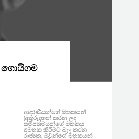
ේ ගොයිගම
ආදරණීයන්ගේ මතකයන්
(අතුරුදහන් කරන ලද
සමීපතමයන්ගේ මතකය
අමතක කිරීමට බල කරන
රාජ්‍යක, ඔවුන්ගේ මතකයන්