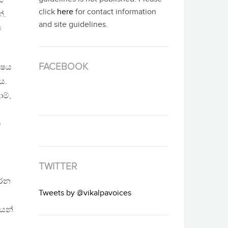
ි
click
here
for contact information
ේ.
and site guidelines.
ට
FACEBOOK
්ෂය
ය.
ාම්,
්
TWITTER
කරන
Tweets by @vikalpavoices
කයන්