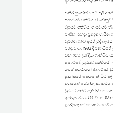
අවසානයේදී නැවත වරක් ජන
සකීර් හුසේන් සේම අලි අහමඞ
පරාජයට පත්විය. ඒ වෙනුව
ධුරයට පත්විය. ඒ සමගම නීල
ජාතික, අන්ද්‍රා ප‍්‍රදේශ ව
සුළුතරයකට අයත් පුද්ගලයෙක
පත්වූවාය. 1982 දී ජනාධිපති
වන අතර ඉන්දිරා ගාන්ධිට 
ජනාධිපති ධුරයට පත්වීමකි. ග
වෙන්කටරාමන් ජනාධිපති ධ
ප‍්‍රාන්තයේ කෙනෙකි. ඊට කල
වශයෙන් මෙන්ම, භාෂාමය වශ
ධුරයට පත්වී ඇති බව පෙනේ. 
අගමැති වුණේ පී. වී. නරසිංහ 
ඉන්දියානුවෙකු ඉන්දියාවේ අ