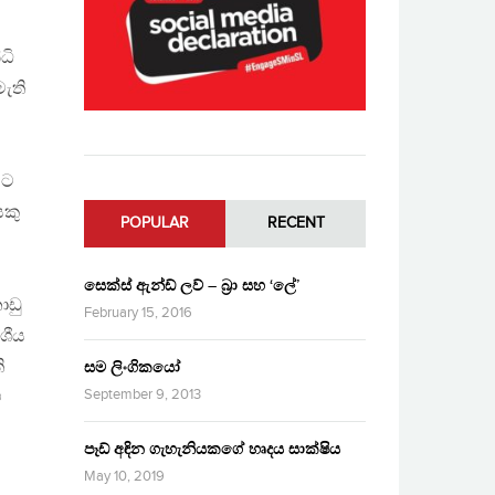
ධි
ැති
යට
ෙකු
POPULAR
RECENT
සෙක්ස් ඇන්ඩ් ලව් – බ්‍රා සහ ‘ලේ’
ාඩු
February 15, 2016
ේශීය
ි
සම ලිංගිකයෝ
September 9, 2013
ේ
පෑඩ් අඳින ගැහැනියකගේ හෘදය සාක්ෂිය
May 10, 2019