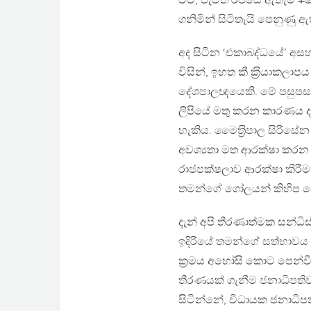
විට, පැවති රජයේ ඇතැම් ¥
ගනිමින් සිටිතැයි පෙනුණු ඇ
අද සිටින ‘එකාබද්ධයේ’ අ
විසින්, ඉහත කී ක‍්‍රියාකල
දේශපාලඥයෙකි. මේ පසුපස
ලිපියේ මතු කරන කාරණය ද
හැකිය. මෛත‍්‍රිපාල සිරි
අවශ්‍යතා මත ආරක්ෂා කරන වි
රාජපක්ෂලාව ආරක්ෂා කිරීම
තමන්ගේ ගෝලයන් කිහිප දෙ
දැන් අපි තීරණාත්මක සන්
ඉදිරියේ තමන්ගේ සත්භාවය
ක‍්‍රමය අහෝසි කොට පෙන්වීම
තීරණයක් ගැනීම ජනාධිපතිව
සිටින්නේ, විධායක ජනාධිප