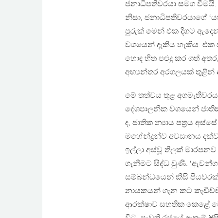
ජනාධිපතිවරයා සමග වීමයි
නිසා, ජනාධිපතිවරයාගේ ‘ය
පුරුක් මෙන් එක දිගට ඇදෙන
වශයෙන් දැකිය හැකිය. එක 
හොඳ හිත පළුදු කර ගත් අත
අභ්‍යන්තර අරගලයක් තුළින
මේ තත්වය තුළ අගමැතිවරයාට 
දේශපාලනික වශයෙන් ජාතික න
ද, ජාතික න්‍යාය පත‍්‍රය අස
මහේන්ද්‍රන්ව අවසානය දක්ව
ඉල්ලා අස්වූ තිලක් මාරප
ගැනීමට සිද්ධ වුණි. ‘ඇවන්ගාඞ
සම්බන්ධයෙන් කිසි පියවරක
නායකයන් ගැන කට කැඩිච්
ආරක්ෂාව සහතික කෙළේ වෙන