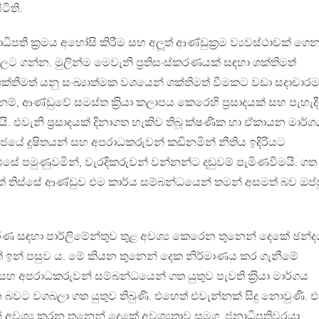
ටිති.
ි ක‍්‍රමය අහෝසි කිරීම සහ අලූත් ආණ්ඩුක‍්‍රම ව්‍යවස්ථාවක් ගෙ
ට ගන්න. මුලින්ම මෙවැනි ප‍්‍රතිසංස්කරණයක් සඳහා ශක්තිමත්
ශක්තිමත් යනු සංඛ්‍යාත්මක වශයෙන් ශක්තිමත් වීමකට වඩා සදාචාර
ම්, ආණ්ඩුවේ සමස්ත ක‍්‍රියා කලාපය කෙරෙහි ප‍්‍රසාදයක් සහ පැහැද
. එවැනි ප‍්‍රසාදයක් දිනාගත හැකිව තිබූ ක්ෂණික හා ඒකායන මාර්ග
රජයේ දූෂිතයන් සහ අපරාධකරුවන් කඩිනමින් නීතිය ඉදිරියට
 පමුණුවමින්, වැරදිකරුවන් වන්නන්ට දඬුවම් පැමිණවීමයි. ගත 
ක් තිස්සේ ආණ්ඩුව එම කාර්ය සම්බන්ධයෙන් තමන් අසමත් බව ඔප්ප
්කරණ සඳහා පාර්ලිමේන්තුව තුළ අවශ්‍ය කෙරෙන තුනෙන් දෙකේ ඡන්ද
තේ ඉන් පසුව ය. මේ කියන තුනෙන් දෙක නිර්මාණය කර ගැනීමේ
් සහ අපරාධකරුවන් සම්බන්ධයෙන් ගත යුතුව පැවති ක‍්‍රියා මාර්ගය
ට වගබලා ගත යුතුව තිබුණි. එහෙත් එවැන්නක් සිදු නොවුණි. එ
් අවශ්‍ය කරන තුනෙන් දෙකේ අවශ්‍යතාව සමග, ජනාධිපතිවරයා