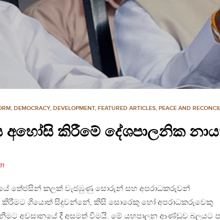
FORM
,
DEMOCRACY
,
DEVELOPMENT
,
FEATURED ARTICLES
,
PEACE AND RECONCIL
‍රමය අහෝසි කිරීමේ දේශපාලනික න
om
යේ තේජසින් කලක් වැජඹුණු සොරුන් සහ අපරාධකරුවන්
 කිරීමට ගියොත් සිදුවන්නේ, කිසි සොරෙකු හෝ අපරාධකරුවෙකු
ැනීමට අවසානයේ දී අසමත් වීමයි. මේ යහපාලන ආණ්ඩුව බලයට පත