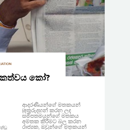
IATION
ායකත්වය කෝ?
ආදරණීයන්ගේ මතකයන්
(අතුරුදහන් කරන ලද
සමීපතමයන්ගේ මතකය
අමතක කිරීමට බල කරන
රාජ්‍යක, ඔවුන්ගේ මතකයන්
්වූ