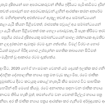
තැම් දූෂිතයන් සහ අපරාධකරුවන් නීතිය ඉදිරියට පැමිණවීමට දුරින
තවත් සොරුන් සහ අපරාධකරුවන් ළඟින් ආරක්ෂා කරන අතරේම
ිබේ. මහින්දානන්ද අළුත්ගමගේ ඇතුලූ තවත් අය සම්බන්ධයෙන්
ළා යැයි කියන පිළිවෙතත්, රාජපක්ෂ පවුලේ අය සම්බන්ධයෙන්
 යැයි කියන පිළිවෙතත් එක හෙලා බොරුවකැ යි සැක කිරීමට තරම
පසුගිය රජයේ දූෂිතයෙකු සම්බන්ධයෙන් සාගල රත්නායක ඇමතිව
දෙන ලද දුරකථන ඇමතුම රටම දැන ගත්තේය. විමල් වීරවංශ හොර
්ධියත් ඔහුගේ බිරිඳ හොර උප්පැන්න සහතික තබාගෙන සිටීමත්
මැදිහත් වූ ආකාරය රටම දැක්කේය.
දා සිට, 2020 හෝ ඒ හා සමාන වෙනත් යම් දෙයක් ඉලක්ක කර ගනි
්ගලික දේශපාලනික න්‍යාය පත‍්‍ර මත වැඩ කළා මිස, රටේ ජාතික
 ප‍්‍රමුඛත්වය දීමට කටයුතු කෙළේ නැතැයි කීම සමහර විට සාහසික
සේ හෙයින් අපි මෙසේ කියමු. රටේ අනාගතය සඳහා වන ජාතික න්‍යාය
නාටම තිබිය හැකි මුත්, තමන්ගේම වන වෙනත් සිල්ලර න්‍යාය පත‍්‍ර
ිසා, අර කී ජාතික න්‍යාය පත‍්‍රය ආරක්ෂා කර ගැනීමේ අර්බුදයකට අ