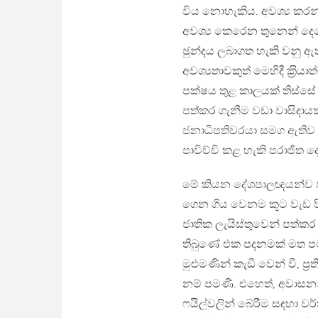
විය නොහැකිය. අවශ්‍ය කරන
අවශ්‍ය කෙරෙන තුනෙන් දෙක
ඡුන්දය ලබාගත හැකි වනු ඇ
අවශ්‍යතාවකුත් මෙහිදී ක‍්‍
පක්ෂය තුළ කාලයක් තිස්සේ 
පත්කර ගැනීම වඩා වාසිදාය
ජනාධිපතිවරයා සමග ඇතිව ති
පාවිච්චි කළ හැකි පරාජිත
මේ කියන දේශපාලඥයන්ව පා
ගෙන ගිය වෙනම කූට වැඩ පි
ජාතික ලැයිස්තුවෙන් පත්ක
තිබුණේ එක පදනමක් මත ප
මුළුමණින් කැඞී වෙන් වී, ප
නම් පමණි. එහෙත්, අවා
ෆයිල්වලින් බේරීම සඳහා වර