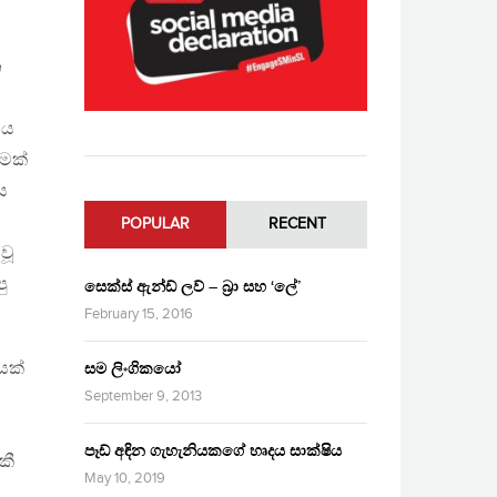
න
මය
ීමක්
ය
POPULAR
RECENT
වූ
ු
සෙක්ස් ඇන්ඩ් ලව් – බ්‍රා සහ ‘ලේ’
February 15, 2016
යක්
සම ලිංගිකයෝ
September 9, 2013
පෑඩ් අඳින ගැහැනියකගේ හෘදය සාක්ෂිය
කී
May 10, 2019