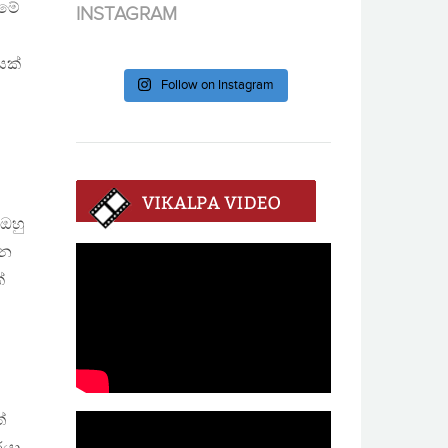
 මේ
INSTAGRAM
යක්
Follow on Instagram
 ඔහු
ුන
්
්