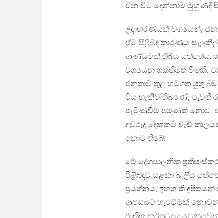
වන විට දෙන්නාම මුහුණදී සි
උදාහරණයක් වශයෙන්, ජනාධිපත
ඒම පිළිබඳ කාරණය සැලකිල්ල
ආණ්ඩුවක් තිබිය යුත්තේය. 
වශයෙන් ශක්තිමත් වීමකි. එන
ජනතාව තුළ හටගත යුතු බවයි
විය හැකිව තිබුණේ, පැවති 
පැමිණවීම පමණක් නොව, එසේ
අවුරුදු දෙකකට වැඩි කාලය
කොට තිබේ.
මේ දේශපාලනික ප‍්‍රතිසංස
පිළිබඳව සළකා බැලිය යුත්
ප‍්‍රයත්නය, ඉහත කී දූෂිතයන
ආපස්සට හැරවීමක් නොවන බව
ජාතික කර්තව්‍යය වෙනුවෙන