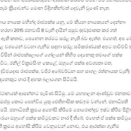
ෂිතයන් සහ අපරාධකරුවන් ආරක්ෂා කිරීමට විටින් විට ජනාධිපතිව
තැම් ක‍්‍රියාවන්ට මොන විදිහකින්වත් දෙවැනි වුණේ නැත.
සහාය නායක මහින්ද රාජපක්ෂ යනු, මේ කියන නායකයන් දෙන්නා
ාපය හරහා 2015 ජනවාරි 8 වැනි දායින් පසුව (අව)ජාතක කර ගත්
 ඇති කතාව, පෙනෙන තරමට සරළ නැති බව ඇත්ත. එහෙත්, අප ම
ළ වශයෙන් වටහා ගැනීම සඳහා සරළ සමීකරණයක් අපට පාවිච්චි
සේන විසින් රාජපක්ෂලාගේ ගෝලයන් කිහිප දෙනෙකු තමාගේ පක්ෂ
ට, රනිල් වික‍්‍රමසිංහ කෙළේ, ඔහුගේ පක්ෂ අවශ්‍යතා මත,
 (විජයදාස රාජපක්ෂ, වජිර අබේවර්ධන සහ සාගල රත්නායක වැනි)
නෙකුට භාර දී අහක බලාගෙන සිටීමයි.
ධිස්ථානයක් ආසන්නට පැමිණ සිටිමු. මේ යහපාලන ආණ්ඩුව ජනතාව
 ඔප්පු කොට පෙන්විය යුතු ඓතිහාසික කඩඉම වන්නේ, ජනාධිපති
යි. ජනාධිපති ක‍්‍රමය අහෝසි කිරීමේ පොරොන්දුව ඉෂ්ට කිරීම පිළි
රයා ඔහුගේ පක්ෂ කමිටුවකට භාර දී තිබේ. එහෙත් ඒ පක්ෂ කමිටු
ති ක‍්‍රමය අහෝසි කිරීම වෙනුවෙන් නොව, එය ආරක්ෂා ගැනීම