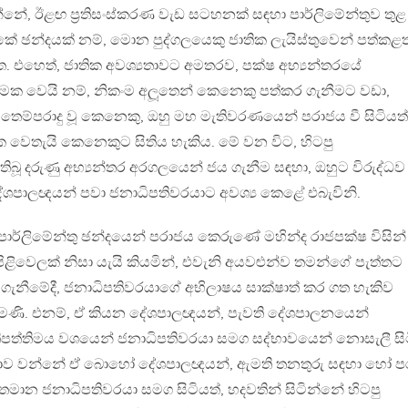
්නේ, ඊළඟ ප‍්‍රතිසංස්කරණ වැඩ සටහනක් සඳහා පාර්ලිමේන්තුව තුළ
ේ ඡන්දයක් නම්, මොන පුද්ගලයෙකු ජාතික ලැයිස්තුවෙන් පත්කළත
ත. එහෙත්, ජාතික අවශ්‍යතාවට අමතරව, පක්ෂ අභ්‍යන්තරයේ
රියාත්මක වෙයි නම්, නිකංම අලූතෙන් කෙනෙකු පත්කර ගැනීමට වඩා,
තෙම්පරාදු වූ කෙනෙකු, ඔහු මහ මැතිවරණයෙන් පරාජය වී සිටියත්
ක වෙතැයි කෙනෙකුට සිතිය හැකිය. මේ වන විට, හිටපු
බූ දරුණු අභ්‍යන්තර අරගලයෙන් ජය ගැනීම සඳහා, ඔහුට විරුද්ධව
 දේශපාලඥයන් පවා ජනාධිපතිවරයාට අවශ්‍ය කෙළේ එබැවිනි.
ර්ලිමේන්තු ඡන්දයෙන් පරාජය කෙරුණේ මහින්ද රාජපක්ෂ විසින්
ළිවෙලක් නිසා යැයි කියමින්, එවැනි අයවළුන්ව තමන්ගේ පැත්තට
ර ගැනීමේදී, ජනාධිපතිවරයාගේ අභිලාෂය සාක්ෂාත් කර ගත හැකිව
මණි. එනම්, ඒ කියන දේශපාලඥයන්, පැවති දේශපාලනයෙන්
‍්‍රතිපත්තිමය වශයෙන් ජනාධිපතිවරයා සමග සද්භාවයෙන් නොසැලී සි
සනාව වන්නේ ඒ බොහෝ දේශපාලඥයන්, ඇමති තනතුරු සඳහා හෝ 
්තමාන ජනාධිපතිවරයා සමග සිටියත්, හදවතින් සිටින්නේ හිටපු