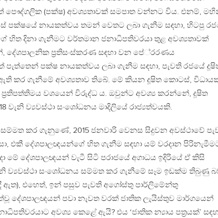
් පෞද්ගලික (පක්ෂ) අවශ්‍යතාවක් සමපාත වන්නට විය. එනම්, මහි
නිදහස් පක්ෂයේ නායකත්වය තමන් වෙතට ලබා ගැනීම සඳහා, හිටපු ර
ේ හිත දිනා ගැනීමට වර්තමාන ජනාධිපතිවරයා තුළ අවශ්‍යතාවක්
ින්, දේශපාලනික ප‍්‍රතිසංස්කරණ සඳහා වන පේ‍්‍රරණය
ත් පැත්තෙන් පක්ෂ නායකත්වය ලබා ගැනීම සඳහා, පැවති රජයේ දූෂි
 කර ගැනීමේ අවශ්‍යතාව තිබේ. මේ කියන දූෂිත කොටස්, විධාය
 ප‍්‍රතිපත්තිමය වශයෙන් විරුද්ධ ය. ඔවුන්ට අවශ්‍ය කරන්නේ, දූෂිත
18 වැනි ව්‍යවස්ථා සංශෝධනය මාදිලියේ රාජ්‍යත්වයකි.
ය සම්මත කර ගැනුණේ, 2015 ජනවාරි වෙනස සිදුවන අවස්ථාවේ පැ
සා, එකී දේශපාලඥයන්ගේ හිත ගැනීම සඳහා යම් වරදාන පිරිනැමීම
(එදා මේ දේශපාලඥයන් වැටී සිටි පරාජයේ අගාධය ඉදිරියේ ඒ කිසි
නි ව්‍යවස්ථා සංශෝධනය සම්මත කර ගැනීමේ සෑම ඉඩක්ම තිබුණු 
ඇත), එහෙත්, ඉන් පසුව පැවති අගෝස්තු පාර්ලිමේන්තු
වූ දේශපාලඥයන් පවා නැවත වරක් ජාතික ලැයිස්තුව මාර්ගයෙන්
ධිපතිවරයාට අවශ්‍ය කෙළේ ඇයි? එය ‘ජාතික න්‍යාය පත‍්‍රයක්’ සඳහ