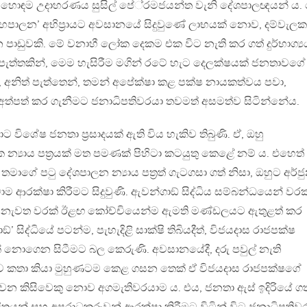
. හොඳම උදාහරණය සුසිල් පේ‍්‍රමජයන්ත වැනි දේශපාලඥයන් ය.
හපාලන’ අභිප‍්‍රායට අවසානයේ සිදුවුණේ ලාභයක් නොව, දම්වැලක
 පාඩුවකි. මේ වනාහී ලෝක දෙකම එක විට නැති කර ගත් දුර්භාග්‍ය
පැත්තකින්, මෙම හැසිරීම මගින් රටේ හැට දෙලක්ෂයක් ජනතාවගේ
ර, අනිත් පැත්තෙන්, තමන් අපේක්ෂා කළ පක්ෂ නායකත්වය පවා,
් අත්පත් කර ගැනීමට ජනාධිපතිවරයා තවමත් අසමත්ව සිටින්නේය.
විශේෂ ජනතා ප‍්‍රසාදයක් ඇති විය හැකිව තිබුණි. ඒ, ඔහු
්‍යාය පත‍්‍රයක් මත පමණක් පිහිටා කටයුතු කෙළේ නම් ය. එහෙත්
්සේ තමාගේ පටු දේශපාලන න්‍යාය පත‍්‍රත් ගැටගසා ගත් නිසා, ඔහුට අර්ජ
ාම ආරක්ෂා කිරීමට සිදුවුණි. ඇවන්ගාඞ් සිද්ධිය සම්බන්ධයෙන් වරක
නව නැවත වරක් ඊළඟ කෝච්චියෙන්ම ඇමති මණ්ඩලයට ඇතුළත් කර
්’ සිද්ධියේ පටන්ම, පැහැදිළි සාක්ෂි තිබියදීත්, විජයදාස රාජපක්ෂ
් නොගෙන සිටීමට බල කෙරුණි. අවසානයේදී, දරු පවුල් නැති
ච කතා කියා මුහුණටම කෙළ ගසන තෙක් ඒ විජයදාස රාජපක්ෂගේ
 කිසිවෙකු නොව අගමැතිවරයාම ය. එය, ජනතා ඇස් ඉදිරියේ ගත