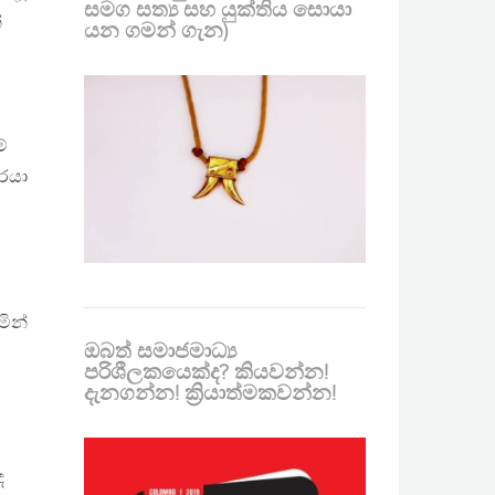
සමග සත්‍ය සහ යුක්තිය සොයා
්
යන ගමන් ගැන)
්
රයා
මින්
ඔබත් සමාජමාධ්‍ය
පරිශීලකයෙක්ද? කියවන්න!
දැනගන්න! ක්‍රියාත්මකවන්න!
ද