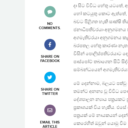
දා සිට විවිධ හේතු යටතේ, ඇ
හෝ කටයුතු කොට ඇත්තේ, 
බවට පිළිගත හැකි සාක්ෂි ත
NO
COMMENTS
.
ජනාධිපතිවරයා අනුගමනය ක
අගමැතිවරයා අනුගමනය කළා
බරපතල හේතු කාරණා නැත. 
විසින් පොලිස්පතිවරයාට 
SHARE ON
FACEBOOK
පාස්පෝට් තබාගෙන සිටි සිද
සම්බන්ධයෙන් අගමැතිවරයා 
මේ දෙන්නාම, බලයට පත්වු 
SHARE ON
තමන්ට අනන්‍ය වූ විවිධ පෞද
TWITTER
දේශපාලන න්‍යාය පත‍්‍රයකට
ප‍්‍රකාශයක් විය හැකිය. එ
පත‍්‍රයක් මේ නායකයන් දෙන්
EMAIL THIS
කෙරෙහිත් ඔවුන් යොමු වීම න
ARTICLE