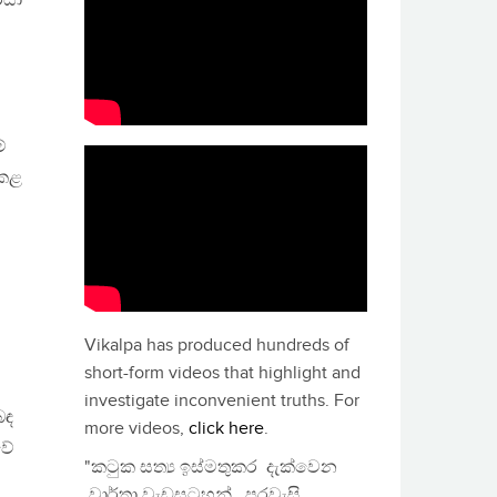
රයා
ේ
 කළ
Vikalpa has produced hundreds of
short-form videos that highlight and
investigate inconvenient truths. For
බඳ
more videos,
click here
.
වේ
"කටුක සත්‍ය ඉස්මතුකර දැක්වෙන
වාර්තා වැඩසටහන්, පුරවැසි