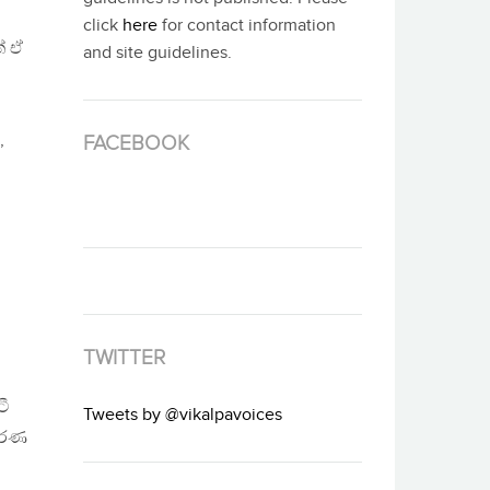
click
here
for contact information
් ඒ
and site guidelines.
,
FACEBOOK
TWITTER
ටී
Tweets by @vikalpavoices
පරණ