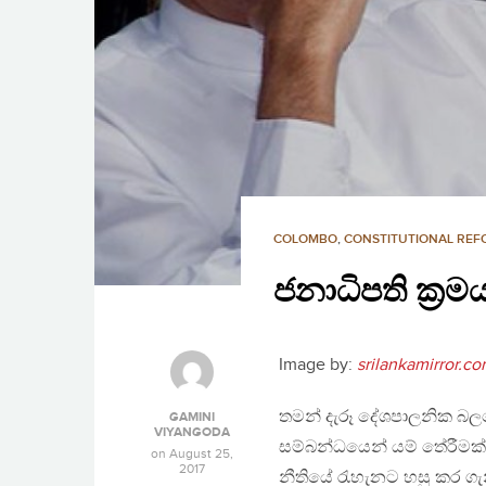
COLOMBO
,
CONSTITUTIONAL RE
ජනාධිපති ක‍්
Image by:
srilankamirror.c
තමන් දැරූ දේශපාලනික බල
GAMINI
VIYANGODA
සම්බන්ධයෙන් යම් තේරීමක්
on
August 25,
2017
නීතියේ රැහැනට හසු කර ග