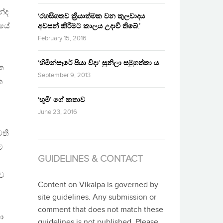
න්ද
‘රහසිගතව ක්‍රියාත්මක වන කුලවාදය
ජයේ
අවසන් කිරීමට කාලය උදාවී තිබේ.’
February 15, 2016
‘හිමින්සැරේ පියා විදා‘ සුනිලා සමුගත්තා ය.
ත
September 9, 2013
ක
‘භූමි’ ගේ කතාව
June 23, 2016
වති
ට
GUIDELINES & CONTACT
බව
Content on Vikalpa is governed by
site guidelines. Any submission or
comment that does not match these
ා
guidelines is not published. Please