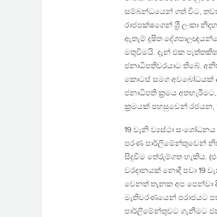
සම්බන්ධයෙන් ගත් විට, තවත
රාජපක්ෂගෙන් ශ‍්‍රී ලංකා 
ඇතැම් දූෂිත දේශපාලඥයන්ග
මතුවීමයි. දැන් එක පැත්තක
ජනාධිපතිවරයාට තිබේ. අනි
කොටස් සමග අවබෝධයක් ඇති
ජනාධිපති ක‍්‍රමය අතහැරීමට,
ක‍්‍රමයක් පහසුවෙන් රජයන, 
19 වැනි ව්‍යස්ථා සංශෝධන
පරණ පාර්ලිමේන්තුවෙන් නි
සිදුවීම තේරුම්ගත හැකිය. 
වරදානයක් නොදී පවා 19 වැ
වෙනත් තැනක අප පෙන්වා දී 
මැතිවරණයෙන් පරාජයට පත්
පාර්ලිමේන්තුවට ගැනීමට ජනා