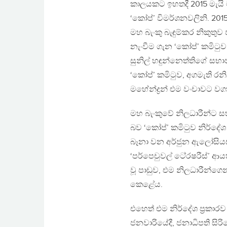
කාලයකට ඉහතදී 2015 මැයි මා
‘කෝප්’ විමර්ශනවලිනි. 201
මහ බැංකු බැඳුම්කර නිකුතුව
නැංවීම ගැන ‘කෝප්’ කමිටුව 
සුනිල් හඳුන්නෙත්තිගේ සභාප
‘කෝප්’ කමිටුව, අගමැති රනිල
මහේන්ද්‍රන් එම වංචාවට වග
මහ බැංකුවේ නිලධාරීන්ට 
බව ‘කෝප්’ කමිටුව නිර්දේශ 
බෑනා වන අර්ජුන ඇලෝසියස්
‘පර්පෙචුවල් ටෙ‍්‍රෂරීස්’
වූ පාඩුව, එම නිලධාරීන්ගෙ
කෙළේය.
එහෙත් එම නිර්දේශ ප‍්‍රකා
ජනවාරියේදී, ජනාධිපති ස