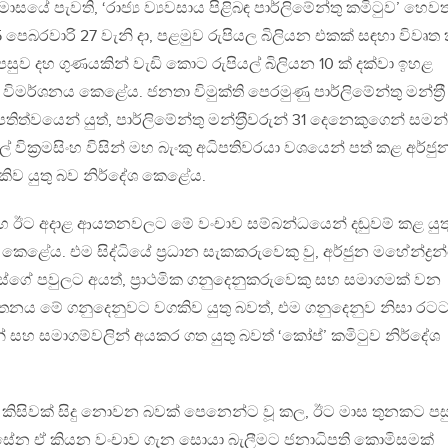
සයේ පැවති, ‘රාජ්‍ය ව්‍යවසාය පිළිබඳ පාර්ලිමේන්තු කමිටුව’ හෙවත
5 පෙබරවාරි 27 වැනි දා, පළමුව රුපියල බිලියන එකක් සඳහා විවෘත
 පසුව දහ ගුණයකින් වැඩි කොට රුපියල් බිලියන 10 ක් දක්වා ඉහළ
විමර්ශනය කෙළේය. ජනතා විමුක්ති පෙරමුණු පාර්ලිමේන්තු මන්ත‍්‍රී
තිත්වයෙන් යුත්, පාර්ලිමේන්තු මන්ත‍්‍රීවරුන් 31 දෙනෙකුගෙන් සමන
් වික‍්‍රමසිංහ විසින් මහ බැංකු අධිපතිවරයා වශයෙන් පත් කළ අර්ජු
කිව යුතු බව නිර්දේශ කෙළේය.
සහ ඊට අදාළ ආයතනවලට මේ වංචාව සම්බන්ධයෙන් දඬුවම් කළ යුත
කෙළේය. එම සිද්ධියේ ප‍්‍රධාන සැකකරුවෙකු වු, අර්ජුන මහේන්ද්‍ර
ගේ පවුලට අයත්, ප‍්‍රාථමික ගනුදෙනුකරුවෙකු සහ සමාගමක් වන
 ආයතනය මේ ගනුදෙනුවට වගකිව යුතු බවත්, එම ගනුදෙනුව නිසා රටට 
න් සහ සමාගම්වලින් අයකර ගත යුතු බවත් ‘කෝප්’ කමිටුව නිර්දේශ
රව කිසිවක් සිදු නොවන බවක් පෙනෙන්ට වූ කල, ඊට මාස තුනකට පස
ිරිසේන ඒ කියන වංචාව ගැන සොයා බැලීමට ජනාධිපති කොමිසමක්