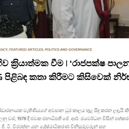
RACY
,
FEATURED ARTICLES
,
POLITICS AND GOVERNANCE
 ක‍්‍රියාත්මක වීම | ‘රාජපක්ෂ පාල
පිළිබඳ කතා කිරීමට කිසිවෙක් නිර
ණ්ඩාරනායක මැතිණියගේ අවසාන ධුර කාලය තුළ සිදු කරන ලදැයි 
ු වස්, 1978 දී එවක ජනාධිපති ජේ. ආර්. ජයවර්ධන විසින් පත්ක
 ජී. ටී. වීරරත්න යන ශ්‍රේෂ්ඨාධිකරණ විනිසුරුවරුන් සහ