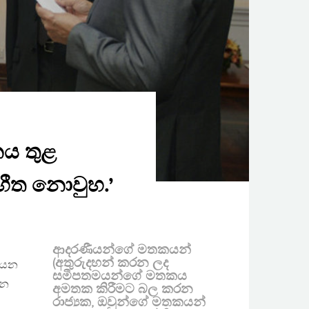
නය තුළ
්භීත නොවුහ.’
ආදරණීයන්ගේ මතකයන්
(අතුරුදහන් කරන ලද
කියන
සමීපතමයන්ගේ මතකය
රන
අමතක කිරීමට බල කරන
රාජ්‍යක, ඔවුන්ගේ මතකයන්