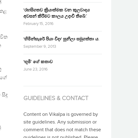
්
‘රහසිගතව ක්‍රියාත්මක වන කුලවාදය
 කළ
අවසන් කිරීමට කාලය උදාවී තිබේ.’
February 15, 2016
්විත
‘හිමින්සැරේ පියා විදා‘ සුනිලා සමුගත්තා ය.
න
September 9, 2013
‘භූමි’ ගේ කතාව
ු
June 23, 2016
න්ගේ
සිදු
GUIDELINES & CONTACT
Content on Vikalpa is governed by
site guidelines. Any submission or
ු
comment that does not match these
guidelines is not published. Please