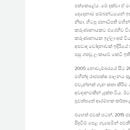
පත්කෙළේය. මේ දක්වා ඒ මග
දෙදෙනාම සම්බන්ධයෙන් ඉතා
නිසා, හිටපු ජනාධිපති මහින
කරුණානායකට එරෙහිව විශ
කරුණානායක ඉල්ලා අස් විය
අපවාද චෝදනාවක් ඉදිරියේ ක
පසු ගතවූ ලංකාවේ කෙටි ඉති
2005 නොවැම්බරයේ සිට 20
මහින්ද රාජපක්ෂ පාලනය තු
එවැන්නක් ගැන කතා කිරී
අවදානමකින් යුක්ත විය. ඊ
පුවත්පතේ ආරම්භක කර්තෘ ලස
එහෙත් එවක් පටන්, 2015 ජන
සිදුවීම් පෙළ ගැසෙමින් 