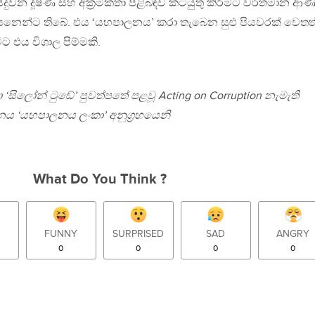
ුවන දූෂණ සහ අක‍්‍රමිකතා පිළිබඳව කටයුතු කිරීමට වර්තමාන ආණ
න්ට තිබේ. එය ‘යහපාලනය’ කරා තැබෙන සුළු පියවරක් වෙතත්, ශ‍්
ට එය විශාල පිම්මකි.
දා ‘සිලෝන් ටුඬේ’ පුවත්පතේ පළවූ Acting on Corruption නැමැති
නය ‘යහපාලනය ලංකා’ අනුග‍්‍රහයෙනි
What Do You Think ?
FUNNY
SURPRISED
SAD
ANGRY
0
0
0
0