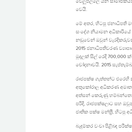
වේලූපිල්ලේ යන සාමාජිකය
වෙයි.
මේ අතර, හිටපු ජනාධිපති ම
සංදේශ නියාමන අධිකාරියේ අධ
නඩුවෙන් ඔවුන් වැරදිකරුවන
2015 ජනාධිපතිවරණ ව්‍යාපාර
මුදලක් සිල් රෙදි 700,000
චෝදනාවයි. 2015 සැප්තැම්
රාජපක්ෂ ගැත්තන්ට එරෙහි 
අතුකෝරාල අධිකරණ අමාත්‍
අත්සන් කෙරුණු හම්බන්තොට
පරිදි, රාජපක්ෂලාට සහ ඔවුන්
ජාතික පක්ෂ මන්ත‍්‍රී, හි
බැඳුම්කර වංචා පිළිබඳ පර