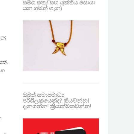
සමග සත්‍ය සහ යුක්තිය සොයා
යන ගමන් ගැන)
 ලද
තත්,
ධන
ඔබත් සමාජමාධ්‍ය
පරිශීලකයෙක්ද? කියවන්න!
දැනගන්න! ක්‍රියාත්මකවන්න!
න