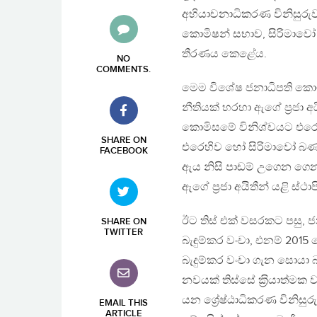
අභියාචනාධිකරණ විනිසුරුවර
කොමිෂන් සභාව, සිරිමාවෝ 
තීරණය කෙළේය.
NO
COMMENTS
.
මෙම විශේෂ ජනාධිපති කොම
නීතියක් හරහා ඇගේ ප‍්‍රජා
කොමිසමේ විනිශ්චයට එරෙහ
SHARE ON
එරෙහිව හෝ සිරිමාවෝ බණ්
FACEBOOK
ඇය නිසි පාඩම් උගෙන ගෙන
ඇගේ ප‍්‍රජා අයිතීන් යළි ස්
ඊට තිස් එක් වසරකට පසු, ජන
SHARE ON
TWITTER
බැඳුම්කර වංචා, එනම් 2015 
බැදුම්කර වංචා ගැන සොයා
නවයක් තිස්සේ ක‍්‍රියාත්මක 
යන ශ්‍රේෂ්ඨාධිකරණ විනිසු
EMAIL THIS
ARTICLE