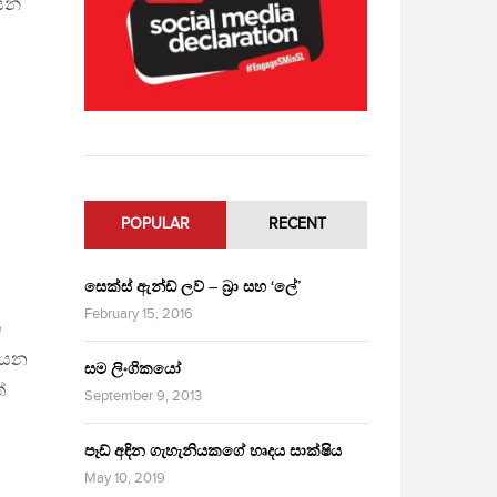
සන්
POPULAR
RECENT
සෙක්ස් ඇන්ඩ් ලව් – බ්‍රා සහ ‘ලේ’
February 15, 2016
ග
කියන
සම ලිංගිකයෝ
්
September 9, 2013
පෑඩ් අඳින ගැහැනියකගේ හෘදය සාක්ෂිය
May 10, 2019