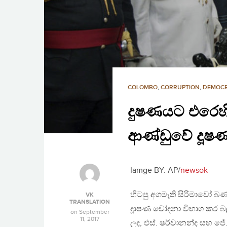
COLOMBO
,
CORRUPTION
,
DEMOC
දුෂණයට එරෙහිව
ආණ්ඩුවේ දූෂණ 
Iamge BY: AP/
newsok
හිටපු අගමැති සිරිමාවෝ බ
VK
TRANSLATION
දූාෂණ චෝදනා විභාග කර බලන
on
September
11, 2017
ලද, එස්. ෂර්වානන්ද සහ ජේ.