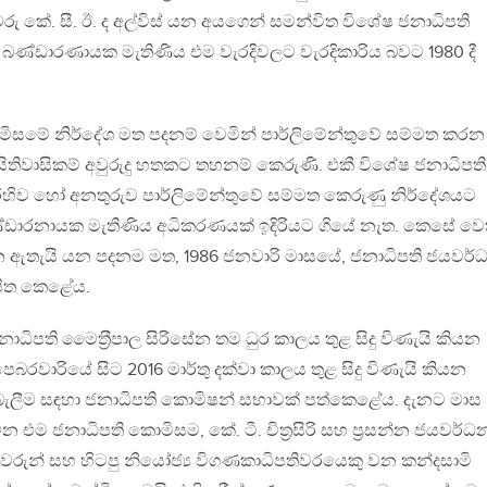
ු කේ. සී. ඊ. ද අල්විස් යන අයගෙන් සමන්විත විශේෂ ජනාධිපති
බණ්ඩාරණායක මැතිණිය එම වැරදිවලට වැරදිකාරිය බවට 1980 දී
ිසමේ නිර්දේශ මත පදනම් වෙමින් පාර්ලිමේන්තුවේ සම්මත කරන
 අයිතිවාසිකම් අවුරුදු හතකට තහනම් කෙරුණි. එකී විශේෂ ජනාධිපති
ිව හෝ අනතුරුව පාර්ලිමේන්තුවේ සම්මත කෙරුණු නිර්දේශයට
ඩාරනායක මැතිණිය අධිකරණයක් ඉදිරියට ගියේ නැත. කෙසේ වෙ
 ඇතැයි යන පදනම මත, 1986 ජනවාරි මාසයේ, ජනාධිපති ජයවර්
ථාපිත කෙළේය.
ාධිපති මෛත‍්‍රීපාල සිරිසේන තම ධුර කාලය තුළ සිදු විණැයි කියන
පෙබරවාරියේ සිට 2016 මාර්තු දක්වා කාලය තුළ සිදු විණැයි කියන
 බැලීම සඳහා ජනාධිපති කොමිෂන් සභාවක් පත්කෙළේය. දැනට මාස
වන එම ජනාධිපති කොමිසම, කේ. ටී. චිත‍්‍රසිරි සහ ප‍්‍රසන්න ජයවර්ධ
රුවරුන් සහ හිටපු නියෝජ්‍ය විගණකාධිපතිවරයෙකු වන කන්දසාමි