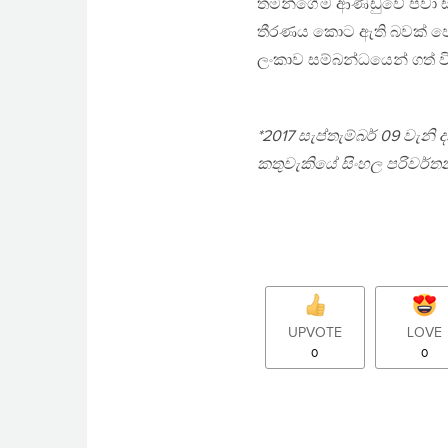
තමන්ගේම ආණ්ඩුවේ පවා සිද
තීරණය කොට ඇති බවක් පෙනෙ
ලංකාව සම්බන්ධයෙන් ගත් වි
*2017 සැප්තැම්බර් 09 වැනි 
කතුවැකියේ සිංහල පරිවර්ත
UPVOTE
LOVE
0
0