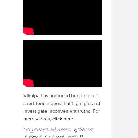
Vikalpa has produced hundreds of
short-form videos that highlight and
investigate inconvenient truths. For
more videos,
click here
.
"කටුක සත්‍ය ඉස්මතුකර දැක්වෙන
වාර්තා වැඩසටහන්, පුරවැසි