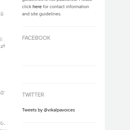
click
here
for contact information
ම්
and site guidelines.
FACEBOOK
ුළ
ෙන්
ර්’
TWITTER
Tweets by @vikalpavoices
ව,