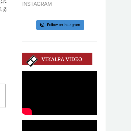
්ඩුව
INSTAGRAM
‍රී
Follow on Instagram