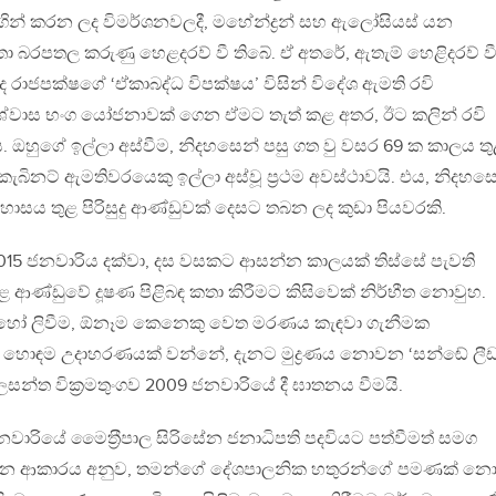
ින් කරන ලද විමර්ශනවලදී, මහේන්ද්‍රන් සහ ඇලෝසියස් යන
 බරපතල කරුණු හෙළදරව් වී තිබේ. ඒ අතරේ, ඇතැම් හෙළිදරව් වී
්ද රාජපක්ෂගේ ‘ඒකාබද්ධ විපක්ෂය’ විසින් විදේශ ඇමති රවි
්වාස භංග යෝජනාවක් ගෙන ඒමට තැත් කළ අතර, ඊට කලින් රවි
. ඔහුගේ ඉල්ලා අස්වීම, නිදහසෙන් පසු ගත වු වසර 69 ක කාලය ත
ැබිනට් ඇමතිවරයෙකු ඉල්ලා අස්වූ ප‍්‍රථම අවස්ථාවයි. එය, නිදහස
හාසය තුළ පිරිසුදු ආණ්ඩුවක් දෙසට තබන ලද කුඩා පියවරකි.
15 ජනවාරිය දක්වා, දස වසකට ආසන්න කාලයක් තිස්සේ පැවති
ළ ආණ්ඩුවේ දූෂණ පිළිබඳ කතා කිරීමට කිසිවෙක් නිර්භීත නොවුහ.
ම හෝ ලිවීම, ඕනෑම කෙනෙකු වෙත මරණය කැඳවා ගැනීමක
ට හොඳම උදාහරණයක් වන්නේ, දැනට මුද්‍රණය නොවන ‘සන්ඬේ ලීඩ
න්ත වික‍්‍රමතුංගව 2009 ජනවාරියේ දී ඝාතනය වීමයි.
වාරියේ මෛත‍්‍රීපාල සිරිසේන ජනාධිපති පදවියට පත්වීමත් සමග
පවතින ආකාරය අනුව, තමන්ගේ දේශපාලනික හතුරන්ගේ පමණක් නො