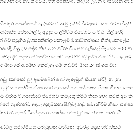
න්ගෙන් සමන්විත වෙයි. එහි පරීක්ෂණ කාලය ලබන මාසයෙන් අව
හින්ද රාජපක්ෂගේ ලේකම්වරයා වු ලලිත් වීරතුංගට සහ එවක විදුලි
්‍යක්ෂ ජෙනරාල් වූ අනූෂ පැල්පිටට එරෙහිව පැවති ‘සිල් රෙදි’
් බව පසුගිය බ‍්‍රහස්පතින්දා කොළඹ මහාධිකරණය තීන්දු කෙළේය.
යේදී, විදුලි සංදේශ නියාමන අධිකාරිය සතු රුපියල් මිලියන 600 ක
 ක් බෙදා දීම සඳහා අවභාවිත කොට ඇති බව ඔවුන්ට එරෙහිව නැගුණු
බර් මාසයේ ආරම්භ කෙරුණු මේ නඩුවට මාස 24 ක් ගත විය.
නඩු, එක්කෝ හුදු අහම්බෙන් හෝ ඇතැමුන් කියන පරිදි, තලතා
ය ධුරයට පත්වීම නිසා හෝ ඇසෙන්ට පටන්ගෙන තිබේ. චීනය සම
 වරාය ව්‍යාපෘතියට එරෙහිව කටයුතු කිරීම නිසා හෝ තවත් අය 
ගේ ගැත්තන්ට අදාළ අක‍්‍රමිකතා පිළිබඳ නඩු පමා කිරීම නිසා, එක්සත
ටපු අධිකරණ ඇමති විජේදාස රාජපක්ෂව එම ධුරයෙන් පහ කෙරුණි.
ීක්ෂණවල සමාරම්භය සනිටුහන් වන්නේ, අවුරුදු දෙක හමාරකට