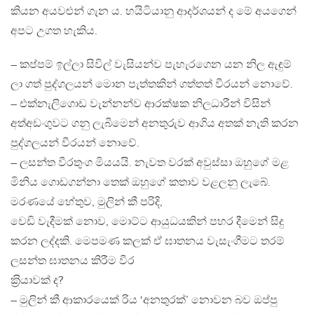
කියන අයවළුන් ගැන ය. හයිටියානු ආදර්ශයන් ද මේ අයගෙන්
අපට උගත හැකිය.
– කප්පම් ඉල්ලා සිවිල් වැසියන්ව පැහැරගෙන යන නිල ඇඳුම්
ලා ගත් පුද්ගලයන් මොන පැත්තකින් ගත්තත් වීරයන් නොවේ.
– එක්නැලිගොඩ වැන්නන්ව ආරක්ෂක නිලධාරීන් විසින්
අත්අඩංගුවට ගනු ලැබීමෙන් අනතුරුව ආගිය අතක් නැති කරන
පුද්ගලයන් වීරයන් නොවේ.
– ලසන්ත වීරතුංග මියයයි. නැවත වරක් අවුස්සා ඔහුගේ මළ
මිනිය ගොඩගන්නා තෙක් ඔහුගේ කතාව වළලනු ලැබේ.
මරණයේ හේතුව, මුලින් කී පරිදි,
වෙඩි වැදීමක් නොව, මොට්ට ආයුධයකින් පහර දීමෙන් සිදු
කරන ලද්දකි. මෙපමණ කලක් ඒ ඝාතනය වැසැංගීමට තරම්
ලසන්ත ඝාතනය කිරීම වීර
ක‍්‍රියාවක් ද?
– මුලින් කී ආකාරයෙක් රිය ‘අනතුරක්’ නොවන බව ඔප්පු