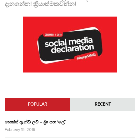
දැනගන්න! ක්‍රියාත්මකවන්න!
POPULAR
RECENT
සෙක්ස් ඇන්ඩ් ලව් – බ්‍රා සහ ‘ලේ’
February 15, 2016