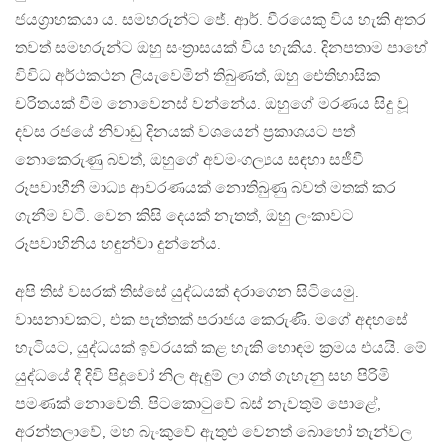
ජයග‍්‍රාහකයා ය. සමහරුන්ට ජේ. ආර්. වීරයෙකු විය හැකි අතර
තවත් සමහරුන්ට ඔහු සංත‍්‍රාසයක් විය හැකිය. දිනපතාම පාහේ
විවිධ අර්ථකථන ලියැවෙමින් තිබුණත්, ඔහු ඓතිහාසික
චරිතයක් වීම නොවෙනස් වන්නේය. ඔහුගේ මරණය සිදු වූ
දවස රජයේ නිවාඩු දිනයක් වශයෙන් ප‍්‍රකාශයට පත්
නොකෙරුණු බවත්, ඔහුගේ අවමංගල්‍යය සඳහා සජීවී
රූපවාහීනී මාධ්‍ය ආවරණයක් නොතිබුණු බවත් මතක් කර
ගැනීම වටී. වෙන කිසි දෙයක් නැතත්, ඔහු ලංකාවට
රූපවාහිනිය හඳුන්වා දුන්නේය.
අපි තිස් වසරක් තිස්සේ යුද්ධයක් දරාගෙන සිටියෙමු.
වාසනාවකට, එක පැත්තක් පරාජය කෙරුණි. මගේ අදහසේ
හැටියට, යුද්ධයක් ඉවරයක් කළ හැකි හොඳම ක‍්‍රමය එයයි. මේ
යුද්ධයේ දී දිවි පිදූවෝ නිල ඇඳුම් ලා ගත් ගැහැනු සහ පිරිමි
පමණක් නොවෙති. පිටකොටුවේ බස් නැවතුම් පොළේ,
අරන්තලාවේ, මහ බැංකුවේ ඇතුළු වෙනත් බොහෝ තැන්වල