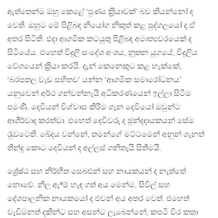
ඇත්තෙන්ම ඔහු කෙළේ ‘පුණ්‍ය ක‍්‍රියාවක්’ බව කියන්නෝ ද
වෙති. ඔහුට මේ පිළිබඳ නියෝග නිකුත් කළ පුද්ගලයෝ ද ඒ
අතර සිටිති. එදා ආගමික කටයුතු පිළිබඳ අමාත්‍යවරයෙක් ද
සිටියේය. එහෙත් විදුලි සංදේශ අංශය, නූතන යුගයේ, විදුලිය
වේගයෙන් ක‍්‍රියා කරයි. දැන් කෙනෙකුට කළ හැක්කේ,
‘බරපතල වැඩ සහිතව’ යන්න ‘ආගමික සමාරෝධනය’
යනුවෙන් අර්ථ ගන්වන්නැයි අධිකරණයෙන් ඉල්ලා සිටීම
පමණි. දෙවියන් විශ්වාස කිරීම ගැන දෙවියෝ ඔවුන්ට
ආශීර්වාද කරත්වා. එහෙත් දෙවිවරු ද ඡුන්දදායකයන් සේම
රැුවටෙති. ඛේදය වන්නේ, තමන්ගේ මට්ටමෙන් අනුන් ගැනත්
තීන්දු කොට දෙවියන් ද අල්ලස් ගනිතැයි සිතීමයි.
ශ්‍රේෂ්ඨ සහ නිර්භීත සෙබළුන් සහ නායකයන් ද නැත්තේ
නොවේ. නිල ඇªම් හැඳ ගත් අය මෙන්ම, සිවිල් සහ
දේශපාලනික නායකයෝ ද එවන් අය අතර වෙත්. එහෙත්
වැඩිමනත් දකින්ට සහ අසන්ට ලැබෙන්නේ, කපටි වීර කතා