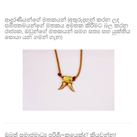
ආදරණීයන්ගේ මතකයන් (අතුරුදහන් කරන ලද
සමීපතමයන්ගේ මතකය අමතක කිරීමට බල කරන
රාජ්‍යක, ඔවුන්ගේ මතකයන් සමග සත්‍ය සහ යුක්තිය
සොයා යන ගමන් ගැන)
ඔබත් සමාජමාධ්‍ය පරිශීලකයෙක්ද? කියවන්න!