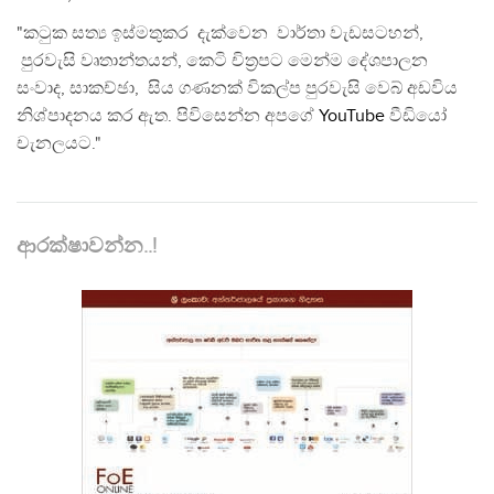
"කටුක සත්‍ය ඉස්මතුකර දැක්වෙන වාර්තා වැඩසටහන්,
පුරවැසි වෘතාන්තයන්, කෙටි චිත්‍රපට මෙන්ම දේශපාලන
සංවාද, සාකච්ඡා, සිය ගණනක් විකල්ප පුරවැසි වෙබ් අඩවිය
නිශ්පාදනය කර ඇත. පිවිසෙන්න අපගේ
YouTube
වීඩියෝ
චැනලයට."
ආරක්ෂාවන්න..!