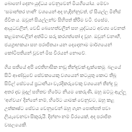
බොහෝ දෙනා යුද්ධය වෙනුවෙන් මියගියෝය. මේවා
‘සමාන්තර හානි’ වශයෙන් අද හැඳින්නුවත්, ඒ සියල්ල මිනිස්
ජීවිත ය. ඔවුන් සියල්ලන්ව සිහිපත් කිරීම වටී. එසේම,
ආයුධවලින්, වෙඩි බෙහෙත්වලින් සහ යුද්ධයට අවශ්‍ය වෙනත්
කළමනාවලින් අත්මිට සරු කරගත්තෝ ද වූහ. ඔවුන් වනාහී,
ජයග‍්‍රාහකයා සහ පරාජිතයා යන දෙදෙනාම මාර්ගයෙන්
කෝටිපතියන් වූවන් මිස වීරයන් නොවේ.
ගිය සතියේ අපි ඓතිහාසික නඩු තීන්දුවක් දැක්කෙමු. බලයේ
සිටි ආණ්ඩුවේ සේවකයෙකු වශයෙන් කටයුතු කොට තිබූ
සිවිල් සේවයේ ප‍්‍රධානියා වැරදිකරුවෙකු වශයෙන් තීන්දු වූ
අතර දඩ මුදල් සහිතව හිරේට නියම කෙරුණි, ඔහු ඔට්ටු ඇල්ලූ
‘අශ්වයා’ දින්නේ නම්, හිරේට යාමක් වෙනුවට, ඔහු කළ
උත්කෘෂ්ට සේවය වෙනුවෙන් ඔහු ගැන පොත්පත් පවා
ලියැවෙනවා සිකුරුයි. දින්නා නම් වීරයෙක්, අද පරාජිත
වසලයෙකි.