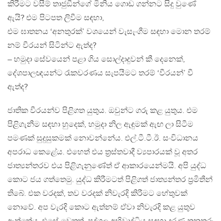
කිරීමට වසීම් තාජුඞීන්ගේ මිනිය ගොඩ ගන්නට සිදු වුණේ
ඇයි? එම පිටපත ලිවීම සඳහා,
එම ඝාතනය ‘අනතුරක්’ වශයෙන් වැසැංගීම සඳහා මොන තරම්
නම් වීරයන් සිටින්ට ඇත්ද?
– හමුදා සේවයෙන් පළා ගිය සොල්දාදුවන් කී දෙනෙක්,
දේශපාලඥයන්ට රැකවරණය සැපයීමට තරම් ‘වීරයන්’ වී
ඇත්ද?
ජාතික වීරයන්ව පිළිගත යුතුය. ඔවුන්ට ගරු කළ යුතුය. එම
පිළිගැනීම සඳහා හුදෙක්, හමුදා නිල ඇඳුමක් ඇඟ ලා සිටීම
පමණක් සුදුසුකමක් නොවන්නේය. එල්.ටී.ටී.ඊ. සංවිධානය
අපරාධ කෙළේය. එහෙත් එය ත‍්‍රස්තවාදී ව්‍යපාරයක් වූ අතර
ජාත්‍යන්තරව එය පිළිගැනුණේත් ඒ ආකාරයෙන්මයි. අපි යුද්ධ
කොට ජය ගත්තෙමු. යුද්ධ කිරීමටත් පිළිගත් ජාත්‍යන්තර ප‍්‍රමිතීන්
තිබේ. එක වරදක්, තව වරදක් නිවැරදි කිරීමට හේතුවක්
නොවේ. අප වැරදි කොට ඇත්නම් ඒවා නිවැරදි කළ යුතුව