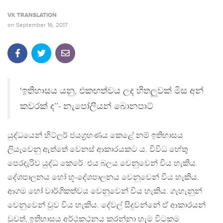
VK TRANSLATION
on
September 16, 2017
‘ඉතිහාසය යනු, එකඟත්වය ලද හිතලූවක් මිස අන්
කවරක් ද’’- නැපෝලියන් බොනපාට්
යුද්ධයෙන් හිට්ලර් ජයග‍්‍රහණය කෙළේ නම් ඉතිහාසය
ලියැවෙනු ඇත්තේ වෙනස් ආකාරයකට ය. විවිධ හේතු
පෙරදැරිව යුද්ධ කෙරේ. එය බලය වෙනුවෙන් විය හැකිය.
දේශපාලනය හෝ භූ-දේශපාලනය වෙනුවෙන් විය හැකිය.
ආගම හෝ වාර්ගිකත්වය වෙනුවෙන් විය හැකිය. ගැහැනුන්
වෙනුවෙන් වුව විය හැකිය. දේවල් සිදුවන්නේ ඒ ආකාරයන්
වුවත්, ඉතිහාසය අර්ථකථනය කරන්නා හැම විටකම