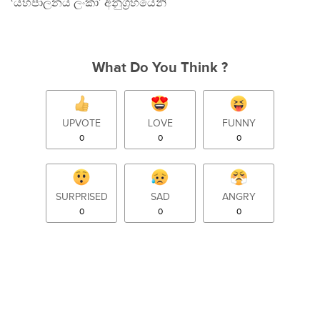
‘යහපාලනය ලංකා’ අනුග‍්‍රහයෙනි
What Do You Think ?
UPVOTE
LOVE
FUNNY
0
0
0
SURPRISED
SAD
ANGRY
0
0
0