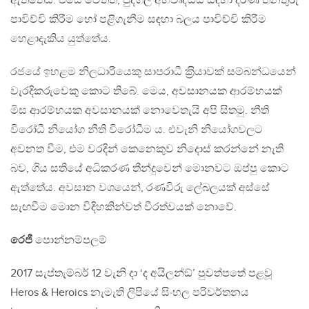
ඇත්තේය. එසේ වෙතත්, පුද්ගල අභිවෘද්ධිය සඳහා දරණ තනතුරු
පාවිච්චි කිරීම හෝ පළිගැනීම සඳහා බලය පාවිච්චි කිරීම
හෙළාදැකිය යුත්තේය.
රජයේ ඉහළම නිලධාරියෙකු සාපරාධී ක‍්‍රියාවක් සම්බන්ධයෙන්
වැරදිකරුවෙකු කොට තිබේ. මෙය, අවසානයක ආරම්භයක්
මිස ආරම්භයක අවසානයක් නොවෙතැයි අපි සිතමු. නීති
විරෝධී නියෝග නීති විරෝධීම ය. එවැනි නියෝගවලට
අවනත වීම, එම වරදින් කෙනෙකුව නිදොස් කරන්නේ නැති
බව, ගිය සතියේ අධිකරණ තීන්දුවෙන් මොනවට ඔප්පු කොට
ඇත්තේය. අවසාන වශයෙන්, රණවිරු ලේබලයක් අස්සේ
සැඟවීම මොන විදිහකින්වත් වීරත්වයක් නොවේ.
රෙජී
පොන්නම්පලම්
2017 සැප්තැම්බර් 12 වැනි දා ‘ද අයිලන්ඞ්’ පුවත්පතේ පළවූ
Heros & Heroics නැමැති ලිපියේ සිංහල පරිවර්තනය