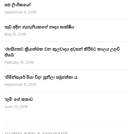
සම ලිංගිකයෝ
September 9, 2013
පෑඩ් අඳින ගැහැනියකගේ හෘදය සාක්ෂිය
May 10, 2019
‘රහසිගතව ක්‍රියාත්මක වන කුලවාදය අවසන් කිරීමට කාලය උදාවී
තිබේ.’
February 15, 2016
‘හිමින්සැරේ පියා විදා‘ සුනිලා සමුගත්තා ය.
September 9, 2013
‘භූමි’ ගේ කතාව
June 23, 2016