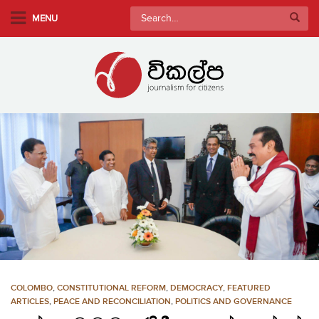
S
Search
MENU
k
for:
i
p
t
o
m
a
i
n
c
o
n
t
e
n
COLOMBO
,
CONSTITUTIONAL REFORM
,
DEMOCRACY
,
FEATURED
t
ARTICLES
,
PEACE AND RECONCILIATION
,
POLITICS AND GOVERNANCE