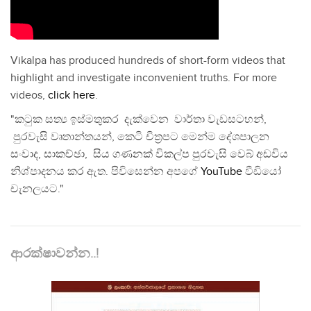
Vikalpa has produced hundreds of short-form videos that
highlight and investigate inconvenient truths. For more
videos,
click here
.
"කටුක සත්‍ය ඉස්මතුකර දැක්වෙන වාර්තා වැඩසටහන්,
පුරවැසි වෘතාන්තයන්, කෙටි චිත්‍රපට මෙන්ම දේශපාලන
සංවාද, සාකච්ඡා, සිය ගණනක් විකල්ප පුරවැසි වෙබ් අඩවිය
නිශ්පාදනය කර ඇත. පිවිසෙන්න අපගේ
YouTube
වීඩියෝ
චැනලයට."
ආරක්ෂාවන්න..!