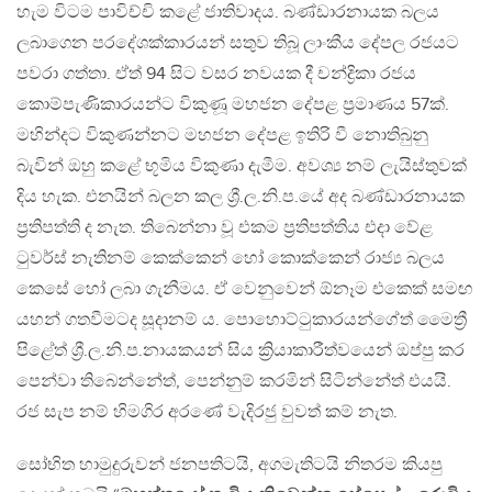
හැම විටම පාවිච්චි කළේ ජාතිවාදය. බණ්ඩාරනායක බලය
ලබාගෙන පරදේශක්කාරයන් සතුව තිබූ ලාංකීය දේපල රජයට
පවරා ගත්තා​. ඒත් 94 සිට වසර නවය​ක දී චන්ද්‍රිකා රජය
කොම්පැණිකාරයන්ට විකුණූ මහජන දේපළ ප්‍රමාණය 57ක්.
මහින්දට විකුණන්නට මහජන දේපළ ඉතිරි වී නොතිබුනු
බැවින් ඔහු කළේ භූමිය විකුණා දැමීම​. අවශ්‍ය නම් ලැයිස්තුවක්
දිය හැක​. එනයින් බලන කල ශ්‍රී.ල​.නි.ප​.යේ අද බණ්ඩාරනායක
ප්‍රතිපත්ති ද නැත​. තිබෙන්නා වූ එකම ප්‍රතිපත්තිය එදා වේළ
ටුවර්ස් නැතිනම් කෙක්කෙන් හෝ කොක්කෙන් රාජ්‍ය බලය
කෙසේ හෝ ලබා ගැනීමය​. ඒ වෙනුවෙන් ඕනෑම එකෙක් සමඟ
යහන් ගතවීමටද සූදානම්‍ ය. පොහොට්ටුකාරයන්ගේත් මෛත්‍රී
පිළේත් ශ්‍රී.ල​.නි.ප​.නායකයන් සිය ක්‍රියාකාරීත්වයෙන් ඔප්පු කර
පෙන්වා තිබෙන්නේත්, පෙන්නුම් කරමින් සිටින්නේත් එයයි.
රජ සැප නම් හිමගිර අරණේ වැදිරජු වුවත් කම් නැත.
සෝභිත හාමුදුරුවන් ජනපතිටයි, අගමැතිටයි නිතරම කියපු