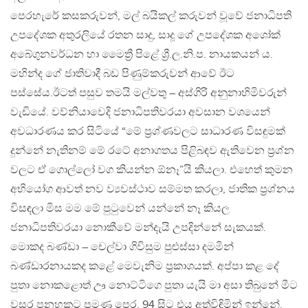
පෙරහැරේ කසකරුවන්, මල් බයිකල් කරුවන් වූවේ ජනාධිපති
උපදේශක අතුරලියේ රතන සාදු, සාදූ ගේ උපදේශක අශෝක්
අබේගුනවර්ධන හා මෛත්‍රී පිළේ ශ්‍රී.ල​.නි.ප​. නායකයන්‍ ය.
මහින්ද ගේ ජාතිවාදී බඩ පිණුම්කරුවන් ආවේ ඊට
පස්සේය.ඊටත් පසුව තමයි මල්වතු – අස්ගිරි අනුනාහිමිවරුන්
වැඩියේ. වව්නියාවෙදි ජනාධිපතිවරයා අවසාන වශයෙන්
අවධාරණය කර සිටියේ “මේ ප්‍රශ්ණවලට සාධාරණ විසඳුමක්
දුන්නේ නැතිනම් මේ රටේ අනාගතය පිළිබඳව ඇතිවෙන ප්‍රශ්න
වලට ඒ ගොල්ලෝ වග කියන්න ඕනෑ”යි කියලා. එහෙත් කුමන
අභියෝග ආවත් නව ව්‍යවස්ථාව සම්මත කරලා, ජාතික ප්‍රශ්නය
විසඳලා මිස මම මේ පුටුවෙන් යන්නේ නෑ කියල
ජනාධිපතිවරයා නොකීවේ මන්දැයි උපදින්නේ සැකයක්.
මොකද​ බණ්ඩා – චෙල්වා ගිවිසුම පුළුස්සා දමමින්
බණ්ඩාරනායකද කළේ මෙවැනිම ප්‍රකාශයක්. අප්පා කළ දේ
පුතා නොකළොත් ඌ නොට්ටිගෙ පුතා යැයි මා අසා තිබුනේ මීට
වසර පනහකට පමණ පෙර​. 94 සිට එය අත්විඳිමින් ඉන්නේ.