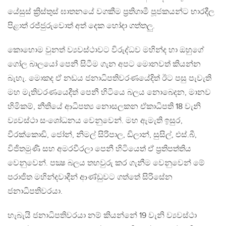
යේසුස් ක්‍රිස්තුස් ඝාතනයේ වගකීම ප්‍රතිගාමී පූජකයන්ට භාරදීල
පිළාත් රජ්ජුරුවොත් අත් දෙක හෝදා ගත්තලු.
කොහොම වුනත් ව්‍යවස්ථාවට විරුද්ධව මහින්ද හා ඔහුගේ
ගෝල බාලයෝ පෙනී සිටීම ගැන අපට මොනවත් කියන්න
බැහැ. මොකද ඒ නඩය ජනාධිපතිවරණයේදිත් ඊට පසු පැවැති
මහ මැතිවරණයෙදීත් පෙනී හිටියෙ බලය නොබෙදන, මානව
හිමිකම්, නීතියේ ආධිපත්‍ය නොසලකන ඒකාධිපති 18 වැනි
ව්‍යවස්ථා සංශෝධනය වෙනුවෙන්. මහ ඇමැති ඉසුර​,
වීරක්කොඩි, ජෝන්, නිමල් සිරිපාල​, ඩිලාන්, සුසිල්, එස්.බී,
විජිතමුණි සහ අමරවීරලා පෙනී හිටියෙත් ඒ ප්‍රතිපත්තිය
වෙනුවෙන්. පක්‍ෂ බලය තහවුරු කර ගැනීම වෙනුවෙන් මේ
පරාජිත මහින්දවාදීන් ආණ්ඩුවට ගත්තේ සිරිසේන
ජනාධිපතිවරයා.
හැබැයි ජනාධිපතිවරයා නම් කියන්නේ 19 වැනි ව්‍යවස්ථා