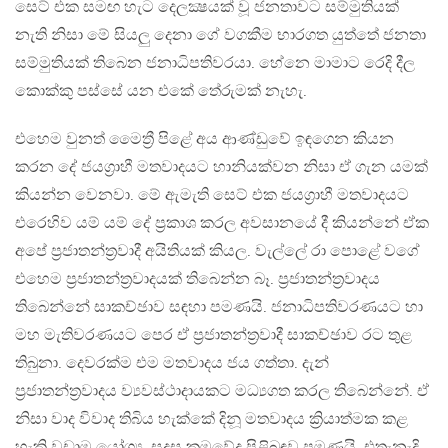
සෙට් එක සමඟ හැට දෙලක්‍ෂයක් වූ ජනතාවට සම්මුතියක්
නැති නිසා මේ සියලු දෙනා ගේ වගකීම භාරගත යුත්තේ ජනතා
සම්මුතියක් තිබෙන ජනාධිපතිවරයා. හේනෙ මාමාට රෙදි දීල
කොක්කු පස්සේ යන එකේ තේරුමක් නැහැ.​
එහෙම වුනත් මෛත්‍රී පිළේ අය ආණ්ඩුවේ ඉඳගෙන​ කියන
කරන දේ ජයග්‍රාහී මතවාදයට හානියක්වන නිසා ඒ ගැන යමක්
කියන්න වෙනවා. මේ ඇමැති සෙට් එක ජයග්‍රාහී මතවාදයට
එරෙහිව යම් යම් දේ ප්‍රකාශ කරල අවසානයේ දී කියන්නේ ඒක
අපේ ප්‍රජාතන්ත්‍රවාදී අයිතියක් කියල​. වැල්ලේ රා පොළේ වගේ
එහෙම ප්‍රජාතන්ත්‍රවාදයක් තිබෙන්න බෑ. ප්‍රජාතන්ත්‍රවාදය
තිබෙන්නේ සාකච්ඡාව සඳහා පමණයි. ජනාධිපතිවරණයට හා
මහ මැතිවරණයට පෙර ඒ ප්‍රජාතන්ත්‍රවාදී සාකච්ඡාව රට තුළ
තිබුනා. දෙවරක්ම එම මතවාදය ජය ගත්තා. දැන්
ප්‍රජාතන්ත්‍රවාදය ව්‍යවස්ථාදායකට මධ්‍යගත කරල තිබෙන්නේ. ඒ
නිසා වාද විවාද තිබිය හැක්කේ දිනූ මතවාදය ක්‍රියාත්මක කළ
හැකි වඩාම යෝග්‍ය, සුදුසු ක්‍රමවේද පිළිබඳව පමණයි. එතැනැදි