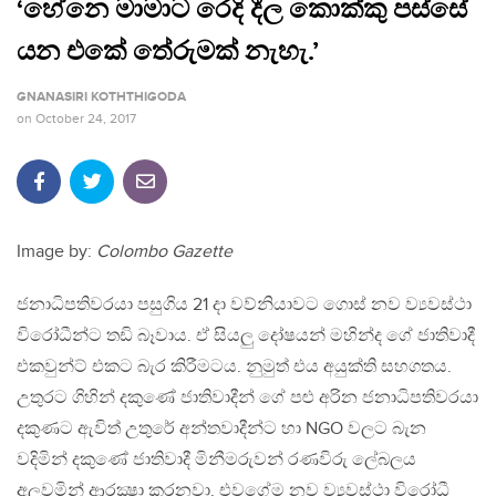
‘හේනෙ මාමාට රෙදි දීල කොක්කු පස්සේ
යන එකේ තේරුමක් නැහැ.’​
GNANASIRI KOTHTHIGODA
on
October 24, 2017
Image by:
Colombo Gazette
ජනාධිපතිවරයා පසුගිය 21 දා වව්නියාවට ගොස් නව ව්‍යවස්ථා
විරෝධීන්ට තඩි බෑවාය​. ඒ සියලු දෝෂයන් මහින්ද ගේ ජාතිවාදී
එකවුන්ට් එකට බැර කිරීමටය​. නුමුත් එය අයුක්ති සහගතය​.
උතුරට ගිහින් දකුණේ ජාතිවාදීන් ගේ පළු අරින ජනාධිපතිවරයා
දකුණට ඇවිත් උතුරේ අන්තවාදීන්ට හා NGO වලට බැන
වදිමින් දකුණේ ජාතිවාදී මිනීමරුවන් රණවිරු ලේබලය
අලවමින් ආරක්‍ෂා කරනවා. එවගේම​ නව ව්‍යවස්ථා විරෝධී