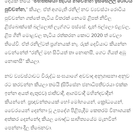
දෙයක් තමයි “
මහත්තයෝ තැටිය නිවෙන්න ඉස්සෙල්ල රොටිය
පුච්චන්න,
” කියල​. ඒත් අගමැති රනිල් නව ව්‍යවස්ථා රොටිය
පුච්චන්න ගත්තේ තැටිය විතරක් නෙමේ ළිපත් නිවිල
ළිප්බොක්කේ බල්ලොත් ලැග්ගට පස්සේ. දැන් බල්ලො එළවල,
ළිප ගිනි මොළවල තැටිය රත්කරන කොට 2020 ත් වෙලා
තියේවි. ඒත් රනිල්ටත් ප්‍රශ්නයක් නෑ. රුක් දෙවියාට කියන්න
වෙන්නේත් “රනිල් මඟ සිටියත් තා නොනසී, ගෙට ගියත් අඹු
නොනසී” කියලා.
නව ව්‍යවස්ථාවට විරුද්ධ සංඝයාගේ අවවාද අනුශාසනා අනුව
රට කරවන්න කියලා තමයි (සිරිසේන ජනාධිපතිවරයා එක්ක
ඉන්න අයත් ඇතුළුව​) ජාතිවාදී, ආගම්වාදී මහින්දවාදීන්
කියන්නේ. ප්‍රඥාවන්තයෙක් හෝ මෝහයෙන්, ක්‍රෝධයෙන්,
වෛරයෙන් දෙන්නා වූ උපදේශ පිළිපැදීම කෙතරම් විනාශයක්
අත්කර දෙන්නේද කියල බෞද්ධ සාහිත්‍යයේම මැනවින්
පෙන්නා දීල තිබෙනවා.