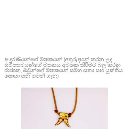
ආදරණීයන්ගේ මතකයන් (අතුරුදහන් කරන ලද
සමීපතමයන්ගේ මතකය අමතක කිරීමට බල කරන
රාජ්‍යක, ඔවුන්ගේ මතකයන් සමග සත්‍ය සහ යුක්තිය
සොයා යන ගමන් ගැන)