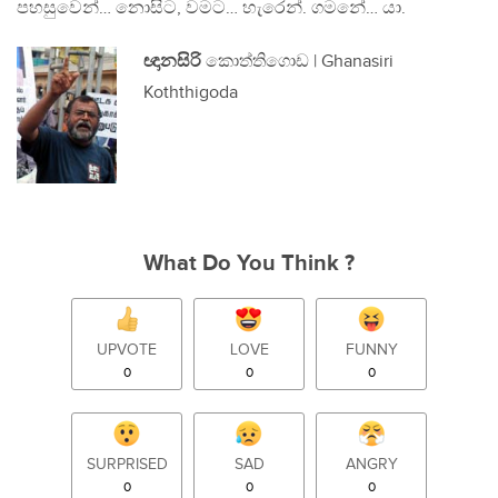
පහසුවෙන්… නොසිට, වමට… හැරෙන්. ගමනේ… යා.
ඥානසිරි
කොත්තිගොඩ | Ghanasiri
Koththigoda
What Do You Think ?
UPVOTE
LOVE
FUNNY
0
0
0
SURPRISED
SAD
ANGRY
0
0
0