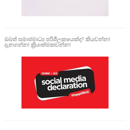
ඔබත් සමාජමාධ්‍ය පරිශීලකයෙක්ද? කියවන්න!
දැනගන්න! ක්‍රියාත්මකවන්න!