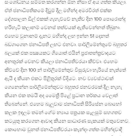
සංශෝධනය සම්මත කරගන්න ඕන නිසා ඒ අය ගත්ත කියලා.
ඒත් ජනාධිපතිකමේ දිව්‍රුම් දීල මහින්ද අමරවීරත් එක්ක
දේශපාලන ඩීල් එකක් ගැහැව්වේ නැතිව දින 100 පොරොන්දු
හරිහැටි කලානම් වෙනස් තත්වයක් ඇතිවෙන්නත් තිබුනා.
එහෙම වුනානම් දැනට මහින්ද ලඟ ඉන්න 51 දෙනත්
බඩගාගෙන ජනාධිපති ලඟට එනවා. පාර්ලිමේන්තුවේ බහුතර
බලයක් එක පක්‍ෂයකට ගියොත් එයින් ප්‍රජාතන්ත්‍රවාදයට
අනතුරක් වෙනව කියලා ජනාධිපතිවරයා කිව්වා. එහෙම
කිව්වේ දින 100 න් පාර්ලිමේන්තුව විසුරුවා හැරියේ නැත්තේ
ඇයි ද කියන එකට පිළිතුරක් විදියට​. නව ව්‍යවස්ථාවක්
ගෙනෙන්න පාර්ලිමේන්තුවට බහුතර ජනවරමක් දීල නැහැ
කියන එක තමයි අද මෛත්‍රී පිළේ ප්‍රධාන තර්කය වෙලාත්
තිබෙන්නේ. එහෙම බැලුවාම ජනාධිපති සිරිසේන බොහෝ
කලක ඉඳලම තමන් ගේම න්‍යාය පත්‍රයක සැලසුම් සහගතව
කටයුතු කරගෙන ආවාද කියන සාධාරණ සැකයක් මතුවෙනව​.
කොහොම වුනත් ජනාධිපතිවරයා කැන්දා ගත්ත මහින්දවාදී