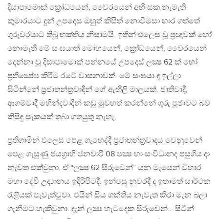
දිසාපාමොක් ක්‍රෝධයෙන්, වෛරයෙන් අහිංසක නැමැති
කුමාරයාට දුන් උපදෙස ඔහුත් කිසිත් නොවිමසා භාර ගත්තේ
ගුරුවරයාට තිබූ භක්තිය නිසාමයි​. ඉතින් එලෙස වූ ප්‍රඥාවක් හෝ
නොමැති මේ සංඝයාත් මෝහයෙන්, ක්‍රෝධයෙන්, වෛරයෙන්
දෙන්නා වූ දිසාපාමොක් පන්නයේ උපදෙස් ලක්‍ෂ 62 ක් හෝ
ප්‍රතික්‍ෂේප කිරීම රටේ වාසනාවක්. මේ සංඝයා ද ඉල්ලා
සිටින්නේ ප්‍රජාතන්ත්‍රවාදීන් ගේ ඇඟිලි මාලයක්. ජාතිවාදී,
ආගම්වාදී මහින්දවාදීන් කඩු මුවහත් කරන්නේ ගුරු පූජාවට බව
කිසිඳු සැකයක් තබා ගතයුතු නැහැ.
ප්‍රතිගාමීන් එලෙස​ පෙළ ගැහෙද්දී ප්‍රජාතන්ත්‍රවාදය වෙනුවෙන්
පෙළ ගැසුණු ජයග්‍රාහී ජනවාරි 08 පක්‍ෂ හා සංවිධානද පසුගිය දා
නැවත එක්වුනා. ඒ “ලක්‍ෂ 62 සීරුවෙන්” යන මැයෙන් විහාර
මහා දේවී උද්‍යානය ඉදිරිපිටදී. ඉන්පසු නුවරදී ද ඉතාමත් සාර්ථක
රැළියක් පැවැත්වුවා. එයින් සිය ශක්තිය නැවැත කිරා මැන බලා
ගැනීමට හැකිවුනා. දැන් ලක්‍ෂ හැටදෙක සීරුවෙන්… සිටින්.