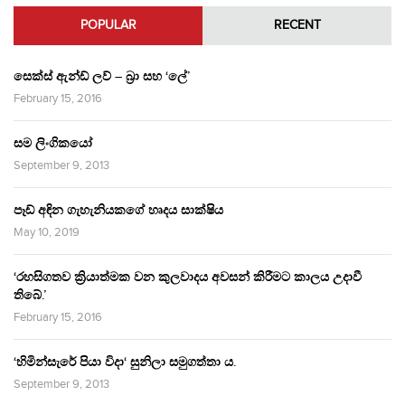
POPULAR
RECENT
සෙක්ස් ඇන්ඩ් ලව් – බ්‍රා සහ ‘ලේ’
February 15, 2016
සම ලිංගිකයෝ
September 9, 2013
පෑඩ් අඳින ගැහැනියකගේ හෘදය සාක්ෂිය
May 10, 2019
‘රහසිගතව ක්‍රියාත්මක වන කුලවාදය අවසන් කිරීමට කාලය උදාවී
තිබේ.’
February 15, 2016
‘හිමින්සැරේ පියා විදා‘ සුනිලා සමුගත්තා ය.
September 9, 2013