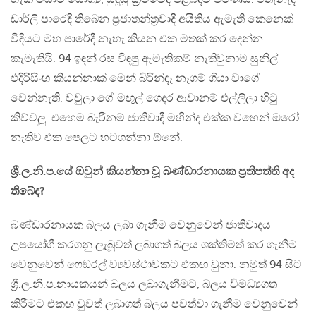
ඩාර්ලි පාරෙදි තිබෙන ප්‍රජාතන්ත්‍රවාදී අයිතිය ඇමැති කෙනෙක්
විදියට මහ පාරේදී නැහැ කියන එක මතක් කර දෙන්න
කැමැතියි. 94 ඉඳන් රස විඳපු ඇමැතිකම් නැතිවුනාම සුනිල්
එදිරිසිංහ කියන්නාක් මෙන් බිරින්ඳෑ නෑගම් ගියා වාගේ
වෙන්නැති. වවුලා ගේ මඟුල් ගෙදර ආවානම් එල්ලීලා හිටු
කිව්වලු. එහෙම බැරිනම් ජාතිවාදී මහින්ද එක්ක වහෙන් ඔරෝ
නැතිව එක පෙලට හටගන්නා ඕනේ​.
ශ්‍රී.ල​.නි.ප​.යේ ඔවුන් කියන්නා වූ බණ්ඩාරනායක ප්‍රතිපත්ති අද
තිබේද?​
බණ්ඩාරනායක බලය ලබා ගැනීම වෙනුවෙන් ජාතිවාදය
උපයෝගී කරගනු ලැබූවත් ලබාගත් බලය ශක්තිමත් කර ගැනීම
වෙනුවෙන් ෆෙඞරල් ව්‍යවස්ථාවකට එකඟ වුනා​. නමුත් 94 සිට
ශ්‍රී.ල​.නි.ප.​නායකයන් බලය ලබාගැනීමට, බලය විමධ්‍යගත
කිරීමට එකඟ වුවත් ලබාගත් බලය පවත්වා ගැනීම වෙනුවෙන්