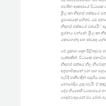
ජනාධිපතිවරයාගේ සභාපතිත්වය
පවතින ආකාරයේ විධායක ජන
ශ‍්‍රී ලංකා නිදහස් පක්ෂ
ප‍්‍රමාණයක් සහිතව යම් ජනා
නිදහස් පක්ෂයේ මතයයි.’’ අ
ප‍්‍රශ්නය වන්නේ, ශ‍්‍රී ල
කොහෙන්ද සහ කවදාද යන්න
මේ ප‍්‍රකාශ දෙක පිළිබඳව
පැත්තකින්, විධායක ජනාධිපති
නිදහස් පක්ෂය නිල නිවේදන
අනුගාමිකයන් වන සහ ඔහුගේ 
පැවිදි ජාතිවාදීන් පසුගිය
නොබෙදිය යුතු බවයි. ඒ කඳ
දේශ හිතෛශී ව්‍යාපාරයේ නා
බෙදුම්වාදයෙන් රට බේරා ග