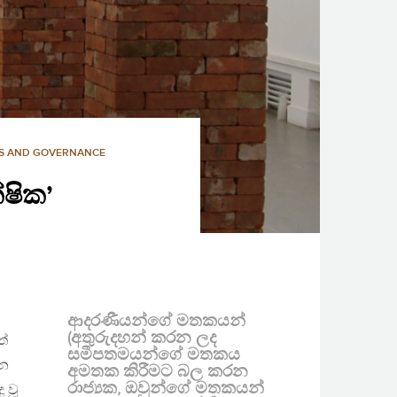
CS AND GOVERNANCE
්ෂික’
ආදරණීයන්ගේ මතකයන්
(අතුරුදහන් කරන ලද
ත්
සමීපතමයන්ගේ මතකය
ලන
අමතක කිරීමට බල කරන
රාජ්‍යක, ඔවුන්ගේ මතකයන්
 වූ