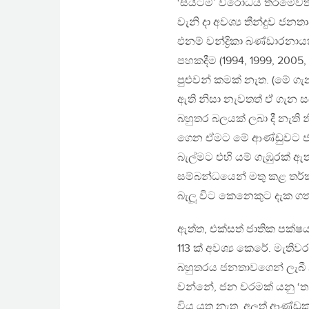
‘සයිටම්’ විරෝධය තරමේවත්
වැනි දා අවශ්‍ය තීන්දුව ජ
එනම් චන්ද්‍රිකා බණ්ඩාරනාය
පහකදීම (1994, 1999, 2005,
පුළුවන් කමක් නැත. (මේ 
ඇති නිසා නැවතත් ඒ ගැන 
බහුතර බලයක් ලබා දී නැති න
ගෙන ඒමට මේ ආණ්ඩුවට ජන වර
බැල්මට එහි යම් ගැඹුරක් ඇත
සම්බන්ධයෙන් මතු කළ තර්
බැලූ විට කෙනෙකුට දැක ගත
ඇත්ත, එක්සත් ජාතික පක්ෂ
113 ක් අවශ්‍ය කෙරේ. මැ
බහුතරය ජනතාවගෙන් ලැබී න
වන්නේ, ජන වරමක් යනු ‘ත
විය යුතු නැත. අලූත් ආණ්ඩ