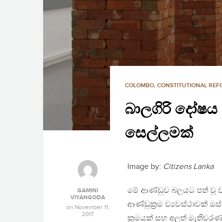
COLOMBO
,
CONSTITUTIONAL RE
බාලගිරි දෝෂය 
සෙල්ලමක්
Image by:
Citizens Lanka
මේ ආණ්ඩුව බලයට පත් වූ වහා
GAMINI
VIYANGODA
ආණ්ඩුක‍්‍රම ව්‍යවස්ථාවක්
on
November 11,
2017
ක‍්‍රමයක් සහ අලූත් මැතිවර