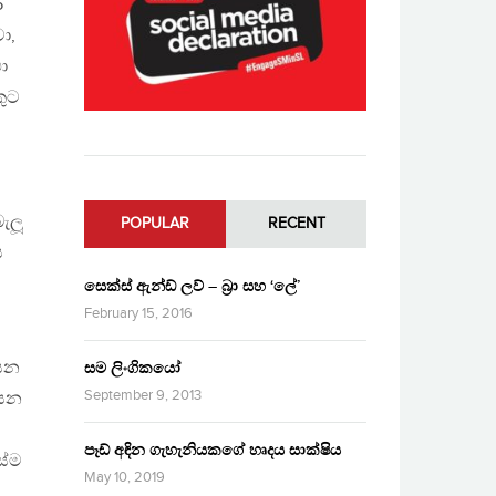
5
ා,
ා
කුට
ැලූ
POPULAR
RECENT
ය
සෙක්ස් ඇන්ඩ් ලව් – බ්‍රා සහ ‘ලේ’
February 15, 2016
ආසන
සම ලිංගිකයෝ
September 9, 2013
ියන
පෑඩ් අඳින ගැහැනියකගේ හෘදය සාක්ෂිය
සේම
May 10, 2019