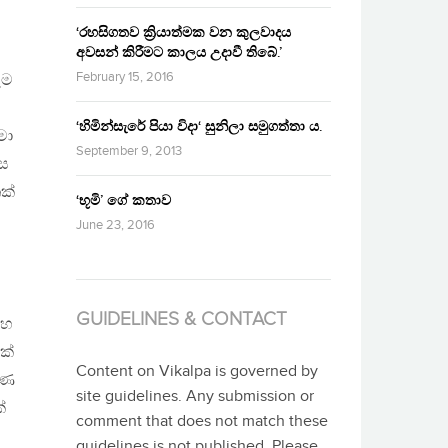
‘රහසිගතව ක්‍රියාත්මක වන කුලවාදය
අවසන් කිරීමට කාලය උදාවී තිබේ.’
February 15, 2016
ෑම
‘හිමින්සැරේ පියා විදා‘ සුනිලා සමුගත්තා ය.
මා
September 9, 2013
පස
ක්
‘භූමි’ ගේ කතාව
June 23, 2016
GUIDELINES & CONTACT
මහ
ක්
Content on Vikalpa is governed by
මණ
site guidelines. Any submission or
්
comment that does not match these
guidelines is not published. Please