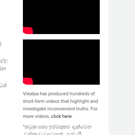
ඳ
යල්ල
කරන
ටත්
Vikalpa has produced hundreds of
short-form videos that highlight and
investigate inconvenient truths. For
more videos,
click here
.
"කටුක සත්‍ය ඉස්මතුකර දැක්වෙන
වාර්තා වැඩසටහන්, පුරවැසි