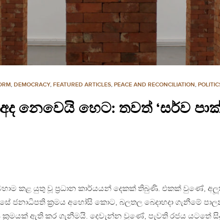
FORM
,
DEMOCRACY
,
FEATURED ARTICLES
,
PEACE AND RECONCILIATION
,
POLITI
අද නෙවෙයි හෙට: තවත් ‘සර්ව පාක
ම කළ යුතු වූ ප‍්‍රධාන කාර්යයන් දෙකක් තිබුණි. එකක් වුණේ, අලූ
 ඔස්සේ ජනාධිපති ක‍්‍රමය අහෝසි කොට, බලතල බෙදාහදා ගැනීමේ පා
ණ ක‍්‍රමයක් ඇති කර ගැනීමයි. දෙවැන්න වුණේ, පැවති රජය යටතේ සිදු