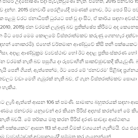
 පාරේ උද්ඝෝෂණ එදා පැවැත්වුණේ නැත. එහෙත්, 2015 ජනවාරි 1
නතාව දුන්හ. 2015 ජනවාරි පෙරලියේදී පමණක් නොව, ඊට පෙර සිට පව
ක පළමු වරට ජනාධිපති ධුරයට පත් වූ දා සිට, ඒ කාර්ය සඳහා අවස්ථ
 2010, 2015) ජන වරමක් ලැබුණු බව ප‍්‍රතික්ෂේප කිරීමට අද කෙනෙ
ගැන මීට පෙර මෙම කොලමේ විස්තරාත්මකව කරුණු ගෙනහැර දක්වා
සඳහන් නොකරමි). එහෙත් වර්තමාන ආණ්ඩුවේ කිසි තනි පක්ෂයකට
ිසා, අදාළ ආණ්ඩුක‍්‍රම ව්‍යවස්ථාව හෝ ඊට අදාළ ප‍්‍රතිසංස්කරණ හෝ
මක් නැති බව පසුගිය දා රූපවාහිනී සාකච්ඡුාවකදී කියැවුණි. බ
ැයි පෙනී ගියත්, ඇත්තෙන්ම, ඊට පෙර මේ ‘ජනවරම’ පිළිබඳ ප‍්‍රශ්න
කවලට වඩා මෙහි ගැඹුරක් නැති බව, ඒ ගැන විස්තරාත්මකව සොයා
 හැකිය.
යට ලැබී ඇත්තේ ආසන 106 ක් පමණි. සාමාන්‍ය බහුතරයක් සඳහා 
තිවරණමය ජනවරම යනුවෙන් අර කියන පිරිස් අදහස් කරන්නේ මේ ක
ැති බවයි. මේ තර්කය මතු කරන පිරිස් දරණ සාවද්‍ය ආස්ථානය
නි පක්ෂයකට’ ආසන 113 ක් අයත් වීමක් වශයෙන් ගැනීමයි. එය එ
ුක‍්‍රම ව්‍යවස්ථාවක් අවසානයේදී සම්මත කර ගැනෙන්නේ