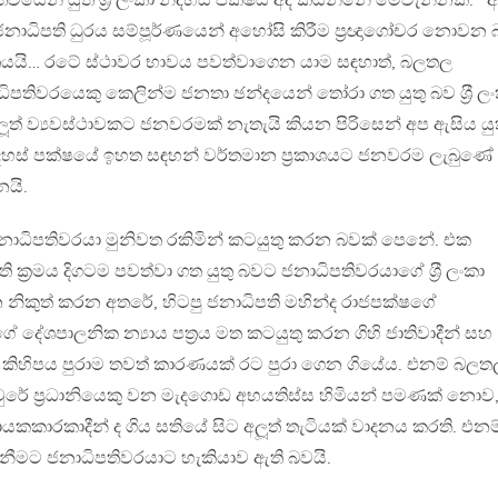
ෙන් යුත් ශ‍්‍රී ලංකා නිදහස් පක්ෂය අද කියන්නේ මෙවැන්නකි: ‘‘අ
ාධිපති ධුරය සම්පූර්ණයෙන් අහෝසි කිරීම ප‍්‍රඥාගෝචර නොවන
යේ මතයයි… රටේ ස්ථාවර භාවය පවත්වාගෙන යාම සඳහාත්, බලතල
ධිපතිවරයෙකු කෙලින්ම ජනතා ඡන්දයෙන් තෝරා ගත යුතු බව ශ‍්‍රී ල
ලූත් ව්‍යවස්ථාවකට ජනවරමක් නැතැයි කියන පිරිසෙන් අප ඇසිය යු
ංකා නිදහස් පක්ෂයේ ඉහත සඳහන් වර්තමාන ප‍්‍රකාශයට ජනවරම ලැබුණේ
යි.
ම ජනාධිපතිවරයා මුනිවත රකිමින් කටයුතු කරන බවක් පෙනේ. එක
 ක‍්‍රමය දිගටම පවත්වා ගත යුතු බවට ජනාධිපතිවරයාගේ ශ‍්‍රී ලංකා
 නිකුත් කරන අතරේ, හිටපු ජනාධිපති මහින්ද රාජපක්ෂගේ
දේශපාලනික න්‍යාය පත‍්‍රය මත කටයුතු කරන ගිහි ජාතිවාදීන් සහ
 මාස කිහිපය පුරාම තවත් කාරණයක් රට පුරා ගෙන ගියේය. එනම් බලත
වුරේ ප‍්‍රධානියෙකු වන මැදගොඩ අභයතිස්ස හිමියන් පමණක් නොව
යකකාරකාදීන් ද ගිය සතියේ සිට අලූත් තැටියක් වාදනය කරති. එනම
ැනීමට ජනාධිපතිවරයාට හැකියාව ඇති බවයි.