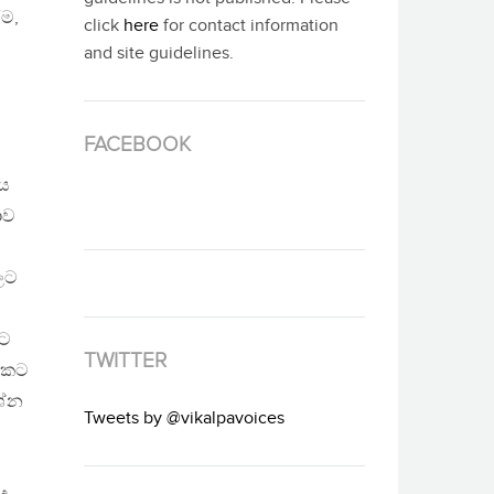
ම,
click
here
for contact information
and site guidelines.
FACEBOOK
මය
ාව
ලට
ාට
TWITTER
ෙකකට
ශ්න
Tweets by @vikalpavoices