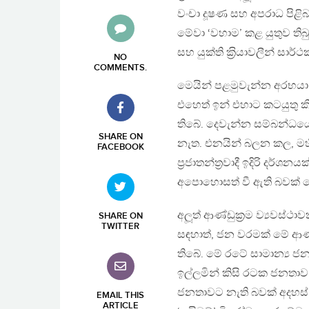
වංචා දූෂණ සහ අපරාධ පිළිබඳ
මේවා ‘වහාම’ කළ යුතුව ති
සහ යුක්ති ක‍්‍රියාවලීන් සා
NO
COMMENTS
.
මෙයින් පළමුවැන්න අරභයා 
එහෙත් ඉන් එහාට කටයුතු ක
තිබේ. දෙවැන්න සම්බන්ධයෙ
SHARE ON
නැත. එනයින් බලන කල, මහ
FACEBOOK
ප‍්‍රජාතන්ත‍්‍රවාදී ඉදිරි ද
අපොහොසත් වී ඇති බවක් 
අලූත් ආණ්ඩුක‍්‍රම ව්‍යවස්
SHARE ON
TWITTER
සඳහාත්, ජන වරමක් මේ ආණ
තිබේ. මේ රටේ සාමාන්‍ය ජනත
ඉල්ලමින් කිසි රටක ජනතාව
ජනතාවට නැති බවක් අදහස් 
EMAIL THIS
ARTICLE