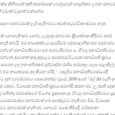
ක්ෂ කිහිපයක් තනි කාරණයක් වෙනුවෙන් සාමූහිකව ලබන ජනවර
ගත්තත් වඩාත් වැදගත් වන්නේය.
ක් සඳහා ජනවරමක් ලැබී ඇති බවට තවත් අටුවාටීකා අවශ්‍ය නැත.
මක් නොමැති කම නොව, ලැබුණු ජනවරම ක‍්‍රියාත්මක කිරීමට තරම්
නැති කමයි. එම නායකත්වය සැපයීමේ දේශපාලනික සහ සදාචාර
 වන්නේ ජනාධිපතිවරයා සහ අගමැතිවරයා ය. හිටපු ජනාධිපතිවරය
්නේ, (වෙනත් කරුණුවලට අමතරව) විධායක ජනාධිපති ක‍්‍රමය
් සපයන ලද ඉතා අහිතකර පූර්වාදර්ශ රාශිය බරපතල ලෙස සැලකිල්
, එම නායකයාම අද කියන පරිදි, ‘.. පසුගිය ජනාධිපතිවරණයේදී
ුන් ව්‍යවස්ථාමය පොරොන්දුව වූයේ, 2015 අපේ‍්‍රල් 20 වැනි ද
ස් කොට, විධායක ජනාධිපති ක‍්‍රමය අහෝසි කරන බව’ ලූ. (සති ද
ලද මහින්ද රාජපක්ෂගේ විශේෂ ප‍්‍රකාශනය). හිටපු ජනාධිපතිවරයා ප‍්‍ර
රම ව්‍යවස්ථාවකට ජනවරමක් මේ ආණ්ඩුවට නැති බව මිස, විධායක
කිරීමට ජනවරමක් නැති බව නොවේ. එසේ තිබියදී, වර්තමාන