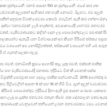
ෙකක ඡුන්දයෙනි. එනම් ආසන 150 ක ඡුන්දයෙනි. එසේ කර ගත
යවස්ථාවක් අලූතෙන් ඇති කර ගත හැකි නොවේ. ඊළඟට, එම අලූත්
කින් අනුමත වීමක් ද අවශ්‍ය කෙරේ. එබැවින්, ඇති කර ගන්නා ඕන
 මේ දක්වා ‘ජනවරමක්’ ලැබී නැත්නම්, අවසානයේදී හෝ එම ජනවරම
 වෙතත්, මැතිවරණයකට කලින් දෙන ලද පොරොන්දුවලට පමණක් සී
පාලකයන්ට ඇතැයි යන විශ්වාසයක් අර කියන පිරිසේ තර්කය පසු
්තිමය වශයෙන් අප නොපිළිගත්තත්, තර්කයක් වශයෙන් එහි යම් අරුත
පි ඒ ගැනත් සලකා බලමු.
්‍ය බවත්, ජනාධිපති ක‍්‍රමය අහෝසි කළ යුතු බවත්, එක්සත් ජාතික
ිය මහ මැතිවරණයේදී ජනතාව ඉදිරියට විත් කී වෙනත් පක්ෂ
විමුක්ති පෙරමුණ සහ දෙමළ ජාතික සන්ධානයයි. 2015 අගෝස්තු 
පිළිවෙලින් ආසන 6 ක් සහ 16 ක් හිමි විය. දැන් අලූත් ව්‍යවස්ථාව
ි කිරීමේ පොරොන්දුව ඉදිරියේ දිනා ඇති මුළු ආසන සංඛ්‍යාව කොප
ථාව සඳහා ලැබූ සංයුක්ත ජනවරම එතැන තිබේ. එක දේශපාලන මතවාදයක
ිසි කාරණයක් වෙනුවෙන් තනියෙන් ලබන ජනවරමකට වඩා, වෙනස්