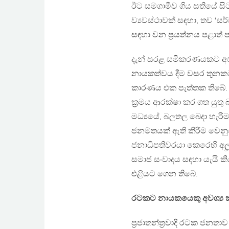
ඊට සමගාමීව ගිය සතියේ සිට 
ව්‍යවස්ථාවක් සඳහා, තව ‘සර්
සඳහා වන ප‍්‍රයත්නය පළාත්
දැන් සරළ සමීකරණයකට අපට එළ
නායකත්වය දීම වසර තුනකට 
කාරණය එක පැත්තක තිබේ. ඒ 
ක‍්‍රමය ආරක්ෂා කර ගත යුත
මධ්‍යයේ, බලතල බෙදා හැරීම 
ජනමතයක් ඇති කිරීම වෙනුව
ජනාධිපතිවරයා කෙරෙහි අලූ
සමාජ සංවාදය සඳහා යැයි කි
එළියට ගෙන තිබේ.
රටකට නායකයෙකු අවශ්‍ය ක
ප‍්‍රජාතන්ත‍්‍රවාදී රටක 