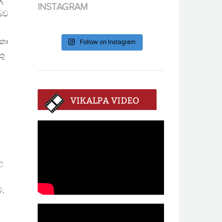
ද
INSTAGRAM
 බව
ංකා
Follow on Instagram
තු
ල
,
්,