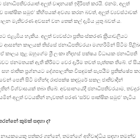
ජනාධිපතිවරයාත් අලූත් වාදනයක් ඉදිරිපත් කරයි. එනම්, අලූත්
ව පාක්ෂික සමුළු’ කිහිපයක් අවශ්‍ය කරන බවත්, අලූත් ව්‍යවස්ථාවක්
 පාලන මැතිවරණ අවසන් වන තෙක් කල් දැමිය යුතු බවත් ය.
ැඹිය හැකිය. අලූත් ව්‍යවස්ථා ප‍්‍රතිසංස්කරණ ක‍්‍රියාවලියට
ආසන්න කාලයක් තිස්සේ ජනාධිපතිවරයා මගහරිමින් සිටීම පිළිබ
කාලය තුළ ඔහුගේම ශ‍්‍රී ලංකා නිදහස් පක්ෂය විධායක ජනාධිපති
ු බවට ජනමතයක් ඇති කිරීමට වෙර දැරීම තවත් පැත්තක තිබේ. ඒ සි
සහ ජාතික ප‍්‍රශ්නයට දේශපාලනික විසඳුමක් සැපයීම ප‍්‍රතික්ෂේප 
ෙන් පෙනී සිටි මහින්ද රාජපක්ෂ කඳවුරේ සකල ජාතිවාදීන්
තින් විශ්වාසයක් තබා තිබේ. අවසානයේදී ජනාධිපතිවරයාම, තවදුර
යමින් අලූත් වටයකින් නැවතත් පරණ ‘සර්ව පාක්ෂික සමුළු’ තැටිය
රන්නේ කුමක් සඳහා ද?
ජනතාව නායකයෙකු පත්කර ගන්නේ, තමන්ගේ අභිවෘද්ධිය සඳහා තමන්ව