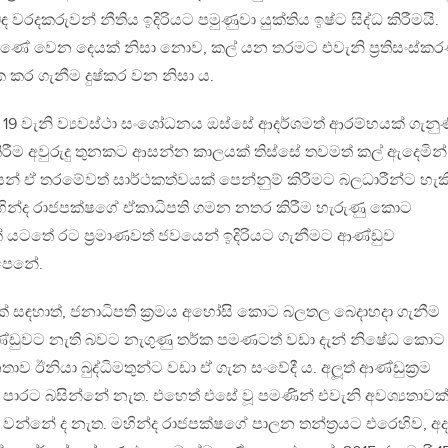
 වරදකරුවන් නීතිය ඉදිරියට පමුණුවා යුක්තිය ඉෂ්ට සිද්ධ කිරීමයි.
බුණේ වෙන දෙයක් නිසා නොව, කල් යන තරමට එවැනි ප‍්‍රතිසංස්ක
ර්ථක කර ගැනීම දුෂ්කර වන නිසා ය.
19 වැනි ව්‍යවස්ථා සංශෝධනය ඔස්සේ ආදර්ශමත් ආරම්භයක් ගැනුණ
ිරීම අවුරුදු තුනකට ආසන්න කාලයක් තිස්සේ තවමත් කල් ඇදෙමින්
න් ඒ තරමේවත් සාර්ථකත්වයක් පෙන්නුම් කිරීමට බලධාරීන්ට හැකි
ින්ද රාජපක්ෂගේ ඒකාධිපති ගමන නතර කිරීම හැරුණු කොට
ර්ශනයක් යටතේ රට ප‍්‍රමාණවත් ජවයෙන් ඉදිරියට ගැනීමට ආණ්ඩුව
පෙනේ.
ථාවක් සඳහාත්, ජනාධිපති ක‍්‍රමය අහෝසි කොට බලතල බෙදාහදා ගැනීම
්ඩුවට නැති බවට නැගුණු තර්ක පමණටත් වඩා දැන් නිෂේධ කොට
ාව ඊනියා බුද්ධිමතුන්ට වඩා ඒ ගැන සංවේදී ය. අලූත් ආණ්ඩුක‍්‍රම
 පාරට බසින්නේ නැත. එහෙත් එසේ වූ පමණින් එවැනි අවශ්‍යතාවක
වන්නේ ද නැත. මහින්ද රාජපක්ෂගේ පාලන තන්ත‍්‍රයට එරෙහිව, අද