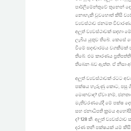
පාර්ලිමේන්තුවේ තුනෙන් ද
නොහැකි වුවහොත් කිසි ව්‍
ව්‍යවස්ථාව ජනමත විචාරණය
අලූත් ව්‍යවස්ථාවක් සඳහා
ලැබිය යුතුව තිබේ. කෙසේ
වීමේ සදාචාරමය වගකීමක් 
තිබේ. එම කාරණය ප‍්‍රතිපත
තිබෙන බව ඇත්ත. ඒ නිසා අ
අලූත් ව්‍යවස්ථාවක් රටට අවශ
පක්ෂය හැරුණු කොට, පසු ග
මොනවාද? ඒවා නම්, ජනතා 
මැතිවරණයේදී මේ පක්ෂ දෙකට 
සහ ජනාධිපති ක‍්‍රමය අහෝස
ද? 128 කි. අලූත් ව්‍යවස්
දරණ තනි පක්ෂයක් යම් ක