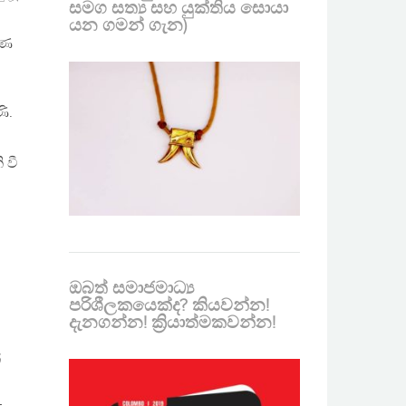
සමග සත්‍ය සහ යුක්තිය සොයා
යන ගමන් ගැන)
රණ
ි.
 වී
ඔබත් සමාජමාධ්‍ය
පරිශීලකයෙක්ද? කියවන්න!
දැනගන්න! ක්‍රියාත්මකවන්න!
්