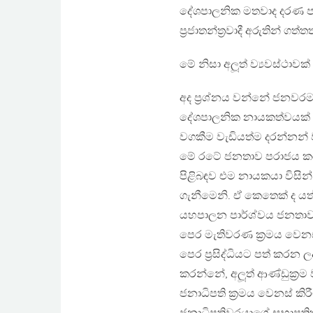
දේශපාලනික මතවාද දරණ ප
ප‍්‍රජාතන්ත‍්‍රවාදී අරුතින් 
මේ නිසා අලූත් ව්‍යවස්ථාව
අද ප‍්‍රශ්නය වන්නේ ජනවර
දේශපාලනික නායකත්වයක් 
වගකීම වැඩියත්ම දරන්නන්
මේ රටේ ජනතාව පරාජය කරන
පිළිබඳව එම නායකයා විසින
ගැනීමෙනි. ඒ කෙතෙක් ද යත්
යහපාලන පාර්ශ්වය ජනතාවට ද
පෙර මැතිවරණ ක‍්‍රමය වෙන
පෙර ප‍්‍රසිද්ධියට පත් කරන 
කරන්නේ, අලූත් ආණ්ඩුක‍්‍
ජනාධිපති ක‍්‍රමය වෙනස් 