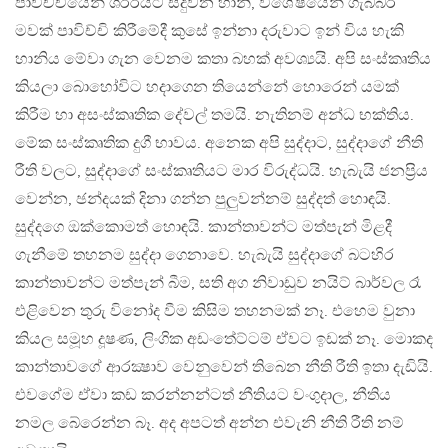
පාවිච්චියෙන් ශරීරයට සිදුවන හානි, විශේෂයෙන් ගැබ්බර
මවක් පාවිච්චි කිරීමේදී කුසේ ඉන්නා දරුවාට ඉන් විය​ හැකි
හානිය මේවා ගැන වෙනම කතා බහක් අවශ්‍යයි. අපි සංස්කෘතිය
කියලා බොහෝවිට හදාගෙන තියෙන්නේ හොරෙන් යමක්
කිරීම හා අසංස්කෘතික දේවල් තමයි. නැතිනම් අන්ධ භක්තිය​.
මේක සංස්කෘතික දුගී භාවය​. අනෙක අපි සුද්දාට, සුද්දාගේ නීති
රීති වලට, සුද්දාගේ සංස්කෘතියට මාර විරුද්ධයි. හැබැයි ජනප්‍රිය
වෙන්න​, ඡන්දයක් දිනා ගන්න පුලුවන්නම් සුද්දත් හොඳයි.
සුද්දගෙ ඔක්කොමත් හොඳයි. කාන්තාවන්ට මත්පැන් මිළදී
ගැනීමේ තහනම සුද්දා ගෙනාවෙ. හැබැයි සුද්දාගේ බටහිර
කාන්තාවන්ට මත්පැන් බීම​, සති අග නිවාඩුව නයිට් බාර්වල රෑ
එළිවෙන තුරු විනෝද වීම කිසිම තහනමක් නෑ. එහෙම වුනා
කියල සමූහ දූෂණ​, ලිංගික අඩංතේට්ටම් ඒවට ඉඩක් නෑ. මොකද
කාන්තාවගේ ආරක්‍ෂාව වෙනුවෙන් තිබෙන නීති රීති ඉතා දැඩියි.
එවගේම ඒවා කඩ කරන්නන්ටත් නීතියට වංගුදාල, නීතිය
නමල බේරෙන්න බෑ. අද අපටත් අන්න එවැනි නීති රීති නම්