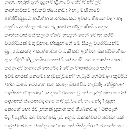
නැහැ. නමුත් දැන් දළදා මාළිගාවේ තේවාවන්වලට
කාන්තාවකට ඉඩකඩ තියෙනවද ? නෑ. මාළිගාවේ
පත්තිරිප්පුවට නගින්න කාන්තාවකට අවසර තියෙනවද ? නෑ.
පසුගිය දවස්වල මධ්‍යම පළාතේ ආණ්ඩුකාරිනිය ලෙස
කාන්තාවක් පත් කලාම ඒකට හික්‍ෂූන් ගෙන් මොන තරම්
විරෝධයක් මතු වුනාද​. හික්‍ෂූන් ගේ මේ සියලු විරෝධයන්ට
මුල මොකක්ද ? කාන්තාවකට මාසිකව ඇතිවන ඔසප්වීම නිසා
ඇය කිළිටි කිළි සහිත තැනත්තියක් බවයි​. මෙය කාන්තාවකට
කරන අවමානයක් නෙමේද ? මේක මාතෘත්වයට කරන
අවමානයක් නෙමේද හාමුදුරුවනේ? හැබැයි හේමමාලා කුමරිය
දන්ත ධාතුව අරගෙන එන කාලෙ ඔසප්වීම නැවතිලා තිබුනාද?
නැතිනම් ඒ අතරතුර කාලයේ එහෙම වුනේ නැද්ද? කොහෙවත්
සඳහනක් තියෙනවද අපෙ හාමුදුරුවනේ. නෑ නේද ? බුදුන්
කොහේ හෝ එවැන්නක් ප්‍රකාශ කර තිබෙනවාද ? මත්පැන්
මිළදී ගැනීම ඔබ වහන්සේලාට අනුව මාතෘත්වයට තර්ජනයක්.
නමුත් ඔබ වහන්සේලා ගේ සාසනේ තීන්දු තීරණ මාතෘත්වයට