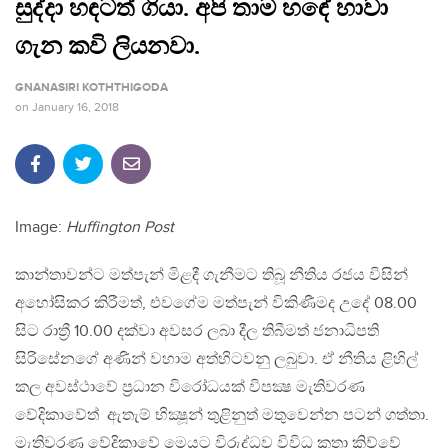
සුද්දා හඳටත් ගියා. අපි තාම හඳේ හාවා
ගැන කවි ලියනවා.
GNANASIRI KOTHTHIGODA
on
January 16, 2018
Image:
Huffington Post
කාන්තාවන්ට මත්පැන් මිළදී ගැනීමට තිබූ නීතිය රජය විසින්
අහෝසිකර කිරීමත්, එවගේම මත්පැන් විකිණීමද උදේ 08.00
සිට රාත්‍රී 10.00 දක්වා අවසර ලබා දීල තිබීමත් ජනාධිපති
සිරිසේනගේ අණින් වහාම අත්හිටවනු ලබුවා. ඒ නීතිය ළිහිල්
කල අවස්ථාවේ ප්‍රධාන විරෝධයක් විපක්‍ෂ මැතිවරණ
වේදිකාවේත් ​ ඇතැම් භික්‍ෂූන් තුළිනුත් මතුවෙන්න පටන් ගත්තා.
මැතිවරණ වේදිකාවේ මෙයට විරුද්ධව විවිධ කතා කිව්වේ