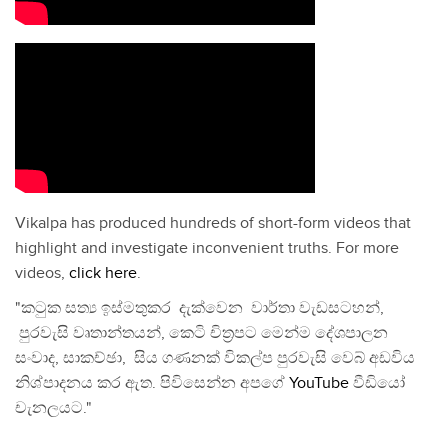
Vikalpa has produced hundreds of short-form videos that
highlight and investigate inconvenient truths. For more
videos,
click here
.
"කටුක සත්‍ය ඉස්මතුකර දැක්වෙන වාර්තා වැඩසටහන්,
පුරවැසි වෘතාන්තයන්, කෙටි චිත්‍රපට මෙන්ම දේශපාලන
සංවාද, සාකච්ඡා, සිය ගණනක් විකල්ප පුරවැසි වෙබ් අඩවිය
නිශ්පාදනය කර ඇත. පිවිසෙන්න අපගේ
YouTube
වීඩියෝ
චැනලයට."