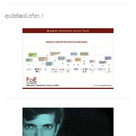
ආරක්ෂාවන්න..!