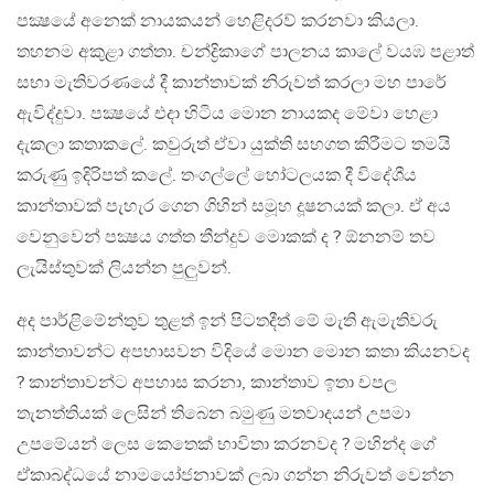
පක්‍ෂයේ අනෙක් නායකයන් හෙළිදරව් කරනවා කියලා.
තහනම අකුළා ගත්තා. චන්ද්‍රිකාගේ පාලනය කාලේ වයඹ පළාත්
සභා මැතිවරණයේ දී කාන්තාවක් නිරුවත් කරලා මහ පාරේ
ඇවිද්දුවා. පක්‍ෂයේ එදා හිටිය මොන නායකද මේවා හෙළා
දැකලා කතාකලේ. කවුරුත් ඒවා යුක්ති සහගත කිරීමට තමයි
කරුණු ඉදිරිපත් කලේ. තංගල්ලේ හෝටලයක දී විදේශීය
කාන්තාවක් පැහැර ගෙන ගිහින් සමූහ දූෂනයක් කලා. ඒ අය
වෙනුවෙන් පක්‍ෂය ගත්ත තීන්දුව මොකක් ද ? ඕනනම් තව
ලැයිස්තුවක් ලියන්න පුලුවන්.
අද පාර්ළිමේන්තුව තුළත් ඉන් පිටතදීත් මේ මැති ඇමැතිවරු
කාන්තාවන්ට අපහාසවන විදියේ මොන මොන කතා කියනවද
? කාන්තාවන්ට අපහාස කරනා, කාන්තාව ඉතා චපල
තැනත්තියක් ලෙසින් තිබෙන බමුණු මතවාදයන් උපමා
උපමේයන් ලෙස කෙතෙක් භාවිතා කරනවද ? මහින්ද ගේ
ඒකාබද්ධයේ නාමයෝජනාවක් ලබා ගන්න නිරුවත් වෙන්න