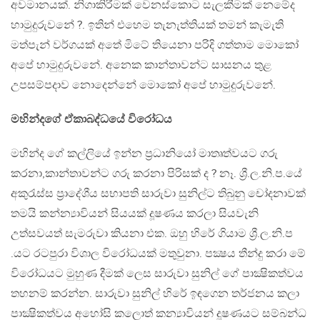
අවමානයක්. නිගාකිරීමක් වෙනස්කොට සැලකීමක් නෙමේද
හාමුදුරුවනේ ?. ඉතින් එහෙම තැනැත්තියක් තමන් කැමැති
මත්පැන් වර්ගයක් අතේ මිටේ තියෙනා පරිදි ගත්තාම මොකෝ
අපේ හාමුදුරුවනේ. අනෙක කාන්තාවන්ට සාසනය තුළ
උපසම්පදාව නොදෙන්නේ මොකෝ අපේ හාමුදුරුවනේ.
මහින්දගේ ඒකාබද්ධයේ විරෝධය​
මහින්ද ගේ කල්ලියේ ඉන්න ප්‍රධානියෝ මාතෘත්වයට ගරු
කරනා,කාන්තාවන්ට ගරු කරනා පිරිසක් ද ? නෑ. ශ්‍රී.ල​.නි.ප​.යේ
අකුරැස්ස ප්‍රාදේශීය සභාපති සාරුවා සුනිල්ට තිබුනු චෝදනාවක්
තමයි කන්න්‍යාවියන් සියයක් දූෂණය කරලා සියවැනි
උත්සවයත් සැමරුවා කියනා එක​. ඔහු හිරේ ගියාම ශ්‍රී.ල​.නි.ප​
.යට රටපුරා විශාල විරෝධයක් මතුවුනා. පක්‍ෂය තීන්දු කරා මේ
විරෝධයට මුහුණ දීමක් ලෙස සාරුවා සුනිල් ගේ පාක්‍ෂිකත්වය
තහනම් කරන්න​. සාරුවා සුනිල් හිරේ ඉඳගෙන තර්ජනය කලා
පාක්‍ෂිකත්වය අහෝසි කලොත් කන්‍යාවියන් දූෂණයට සම්බන්ධ