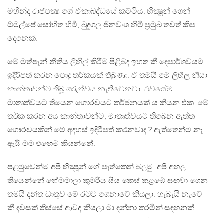
මහින්ද රාජපක්‍ෂ ගේ ඒකාබද්ධයේ කට්ටිය. භික්‍ෂූන් ගෙන්
ඕමල්පේ සෝභිත හිමි, බුදුගල ජිනවංශ හිමි ප්‍රමුඛ තවත් කීප
දෙනෙක්.
මේ මත්පැන් නීතිය ලිහිල් කිරීම පිළිබද ඉහත කී දෙපාර්ශවයම
ඉදිරිපත් කරන පොදු තර්කයක් තිබුණා. ඒ තමයි මේ ලිහිල නිසා
කාන්තාවන්ට තිබූ ගරුත්වය නැතිවෙනවා. එවගේම
මාතෘත්වයට තියෙන ගෞරවයට තර්ජනයක්‍ ය කියන එක​. මේ
තර්ක කරන අය කාන්තාවන්ට, මාතෘත්වයට තිබෙන ඇත්ත
ගෞරවයකින් මේ අදහස් ඉදිරිපත් කරනවාද ? ඇත්තෙන්ම නෑ.
ඇයි මම එහෙම කියන්නේ.
පළමුවෙන්ම අපි භික්‍ෂූන් ගේ පැත්තෙන් බලමු. අපි අහල
තියෙන්නේ හේමමාලා කුමරිය සිය කෙස් කළඹේ සඟවා ගෙන
තමයි දන්ත ධාතුව මේ රටට ගෙනාවේ කියලා. හැබැයි නැවේ
කී දවසක් තිස්සේ ආවද කියලා මා දන්නා තරමින් සඳහනක්