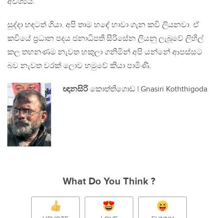
අවශ්‍යයි.
සුද්දා හඳටත් ගියා. අපි තාම හඳේ හාවා ගැන කවි ලියනවා. ඒ
කවියේ ප්‍රධාන පදය ජනාධිපති සිරිසේන ලියනු ලැබූවේ ලිහිල්
කල තහනණම නැවත හකුලා ගනිමින් අපි යන්නේ ආපස්සට
බව නැවත වරක් ලොව හමුවේ කියා පාමිණි.
ඥානසිරි
කොත්තිගොඩ​ | Gnasiri Koththigoda
What Do You Think ?