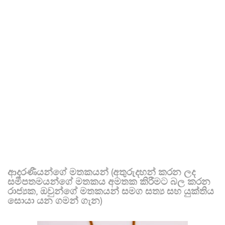
ආදරණීයන්ගේ මතකයන් (අතුරුදහන් කරන ලද
සමීපතමයන්ගේ මතකය අමතක කිරීමට බල කරන
රාජ්‍යක, ඔවුන්ගේ මතකයන් සමග සත්‍ය සහ යුක්තිය
සොයා යන ගමන් ගැන)