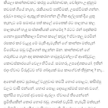
කියලා කාන්තාවකට කරපු යෝජනාවක, චෝදනා උණුහුම
තවමත් ගියේ නැහැ. රැකියාවේ පත්වීමක්, උසස්වීමක් ගන්න.
දරුවා පාසලට ඇතුළත් කරගන්න ලිංගික අල්ලසක් දිය යුතු
තැනැට මේ සමාජය පත් කලේ මෙතෙක් රට පාලනය කල
පාලකයන් හැදූ සංස්කෘතියක් නෙමේද ? රටට රන් පදක්කම්
ගෙනා සුසන්තිකාලා විනාශ කලේ කවුද ? ඒවා තලු මරමින්
රසකර කර වැළදූ මේ මැති ඇමැතීන් ගේ කාන්තා මත්පැන්
විරෝධය මඩු වළිගෙන් තළන්න ඕන​. කාන්තාවන් ගේ
ගරුත්වය ගැන අද කතාකරන හාමුදුරුවන්ලා ඒ ආණ්ඩුවල
කොටස්කාරයෝ වෙලා හිටියේ. සමහරු උපදේශකයෝ. ඉතින්
එදා ඒවාට විරුද්ධව හ්ම් ශබ්දයක් ඔය කාගේවත් තිබුනාද ? නෑ…
අනෙක් අතට සුරාසැල් වැහුවාම තමයි හොර පොළට, කසිප්පු
වලට​ වාසි එන්නේ. හොර පොළ දොළොස්මස් පහණ වගේ.
තුන්සිය හැටපස් දවසෙම ඇරලා. ඒවායේ තියෙන්නේ
ප්‍රමිතියකින් තොර හොර බඩු. ගාණත් වැඩියි. හැබැයි මත්පැන්