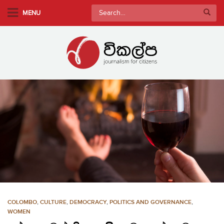
S
Search
MENU
k
for:
i
p
t
o
m
a
i
n
c
o
n
t
e
n
COLOMBO
,
CULTURE
,
DEMOCRACY
,
POLITICS AND GOVERNANCE
,
t
WOMEN