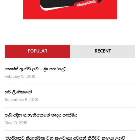
POPULAR
RECENT
සෙක්ස් ඇන්ඩ් ලව් – බ්‍රා සහ ‘ලේ’
February 15, 2016
සම ලිංගිකයෝ
September 9, 2013
පෑඩ් අඳින ගැහැනියකගේ හෘදය සාක්ෂිය
May 10, 2019
‘රහසිගතව ක්‍රියාත්මක වන කුලවාදය අවසන් කිරීමට කාලය උදාවී