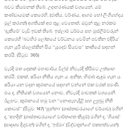
බවට කියමනක් තිබේ. උදාහරණයක් වශයෙන්, යම්
කණ්ඩායමක් කෙරෙහි, (ජාතිය, වර්ණය, ආගම හෝ ලිංගිභේදය
මුල් කරගත්) අගතියක් අප තුළ වෙතොත්, ඔවුන් තුළ නරකම
‘දැකීමේ’ වැඩි ඉඩක් තිබේ. ඉස්ලාම් ධර්මය සහ මුස්ලිම්වරුන්
කෙරෙහි ‘බටහිර ලෝකයේ වර්ධනය වෙමින් පවතින එදිරිය’
ගැන යූරි ස්ලෙස්කින් සිය ‘‘යුදෙව් සියවස’’ කෘතියේ සඳහන්
කරයි. (පිටුව: 365)
වැරදි මත දෙකක් මහාචාර්ය විල්ස් නිවැරදි කිරීමට උත්සාහ
කරයි. එකක්, ෂරියා නීතිය ගැන ය. අනික, හිජාබ් ඇඳුම ගැන ය.
ෂරියා යන වදන කුරානයේ සඳහන් වන්නේ එක වරක් පමණි.
එය ද, නීතියක් වශයෙන් නොව, නිවැරදි මාවතක් වශයෙනි.
ඊළඟට, කුරානයේ හමු වන ‘‘නොපැහැදිළි සහ ලූහුඩු නීති
කොටස්’’ (පිටුව: 147) ‘සුන්නා’ (ශාස්තෘවරයාගේ චර්යාව) මගින්
ද, ‘අහදිත්’ (ශාස්තෘවරයාගේ වාර්තාගත කියුම්) මගින් ද, ‘ගියාස්’
(සාදෘශ්‍ය දිගුවන්) මගින් ද, ‘ඉජ්මා’ (විද්වතුන්ගේ එකඟත්වයන්)