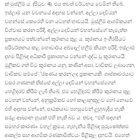
ක් මුස්ලිම් ය. (පිටුව: 4). එය තවත් වර්ධනය වෙමින් තිබේ.
ඉස්ලාම් යන වචනයේ අදහස වන්නේ, අල්ලා දෙවියන්
වහන්සේ කෙරෙහි වන යටහත් භාවයයි. මුස්ලිම් ආගමිකයන්
විශ්වාස කරන පරිදි, අල්ලා දෙවියන් වහන්සේගේ කැමැත්ත
ප‍්‍රකාශයට පත්වන්නේ කුරානය තුළ ය. කුරානය ඉංගී‍්‍රසියට
පරිවර්තනය කළ මහාචාර්ය අබ්දෙල් හලීම් කියන පරිදි, ඉස්ලාම්
දහම පිළිබඳ අධිකාරී ප‍්‍රකාශනය වන්නේ ශුද්ධ වූ කුරානයයි.
මූලිකව ගත් විට කුරානය යනු, කණින් අසා, වාචිකව ලබාගෙන,
වාචිකව සම්පේ‍්‍රෂණය කරන ලද ප‍්‍රකානයකි. ශාස්තෘවරයාට
වසර ගණනක් තිස්සේ අල්ලා දෙවියන් වහන්සේගෙන්
හෙළිදරව් කිරීම් ලැබී තිබේ. එම හෙළිදරව් කිරීම් කුරානය තුළ
සටහන් වන්නේ, අනුක‍්‍රමිකව හෝ කාලානුකූලව හෝ නොවේ.
එහි අදහස වන්නේ, පාඨකයාට පහසුවෙන් ලූහුබැඳිය හැකි
සරළ ආඛ්‍යාන හුයක් එහි නැති බව ය. තවද, ‘‘එහි සඳහන්
සමහර කාරණා- වහල් ක‍්‍රමය, ගැහැනිය පිළිබඳ පුරුෂෝත්තම
ආකල්ප සහ ආගමික රණකාමීත්වය- පිළිකුල දනවයි. එහෙත්