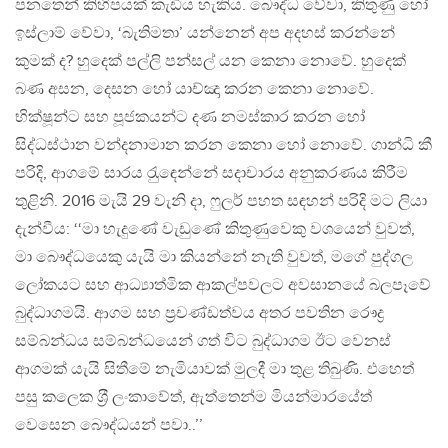
පනතෙන් කිහිපයක් කැඩිය හැකිය. බෞද්ධ වේවා, කිතුණු හෝ
ඉස්ලාම් වේවා, ‘බැතිමතා’ යන්නෙන් අප අදහස් කරන්නේ
කුමක් ද? හුදෙක් පල්ලි පන්සල් යන කෙනා නොවේ. හුදෙක්
බණ අසන, දෙසන හෝ යාච්ඤා කරන කෙනා නොවේ.
භික්ෂූන්ට සහ පූජකයන්ට දණ නමස්කාර කරන හෝ
සිද්ධස්ථාන වන්දනාමාන කරන කෙනා හෝ නොවේ. ගාන්ධි කී
පරිදි, ආගමේ සාරය රැුඳෙන්නේ සදාචාරය අනුකරණය කිරීම
තුළිනි. 2016 මැයි 29 වැනි දා, ෆුලර් පහත සඳහන් පරිදි මට ලියා
දැන්වීය: ‘‘මා හැදුණේ වැඩුණේ කිතුණුවෙකු වශයෙන් වුවත්,
මා බෞද්ධයෙකු යැයි මා කියන්නේ නැති වුවත්, මගේ පුද්ගල
ලෝකයට සහ ආධ්‍යාත්මික ආකල්පවලට අවසානයේ බලපෑවේ
බුද්ධාගමයි. ආගම සහ ප‍්‍රචණ්ඩත්වය අතර පවතින රෞද්‍ර
සම්බන්ධය සම්බන්ධයෙන් ගත් විට බුද්ධාගම ඊට වෙනස්
ආගමක් යැයි සිතීමේ නැමියාවක් මුලදී මා තුළ තිබුණි. එහෙත්
පසු කලෙක ශ‍්‍රී ලංකාවේත්, ඇත්තෙන්ම මියන්මාරයේත්
වෙසෙන බෞද්ධයන් පවා..’’