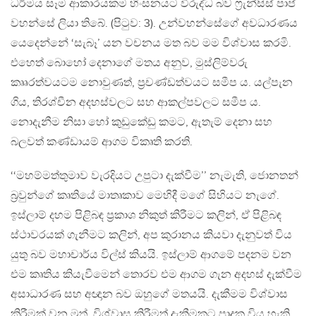
ධර්මය සෑම ආකාරයකම හිංසනයට විරුද්ධ බව ෆ‍්‍රැන්සිස් පාප්
වහන්සේ ලියා තිබේ. (පිටුව: 3). උන්වහන්සේගේ අවධාරණය
යෙදෙන්නේ ‘සැබෑ’ යන වචනය මත බව මම විශ්වාස කරමි.
එහෙත් බොහෝ දෙනාගේ මතය අනුව, මුස්ලිම්වරු
කෲරත්වයටම නොවුණත්, ප‍්‍රචණ්ඩත්වයට සමීප ය. යල්පැන
ගිය, තිරශ්චීන අදහස්වලට සහ ආකල්පවලට සමීප ය.
නොදැනීම නිසා හෝ කුඩුකේඩු කමට, ඇතැම් දෙනා සහ
බලවත් කණ්ඩායම් ආගම විකෘති කරති.
‘‘මහම්මත්තුමාව වැරදියට උපුටා දැක්වීම’’ නැමැති, ජොනතන්
බ‍්‍රවුන්ගේ කෘතියේ මාතෘකාව මෙහිදී මගේ සිහියට නැගේ.
ඉස්ලාම් දහම පිළිබඳ ප‍්‍රකාශ නිකුත් කිරීමට කලින්, ඒ පිළිබඳ
ස්ථාවරයක් ගැනීමට කලින්, අප කුරානය කියවා දැනුවත් විය
යුතු බව මහාචාර්ය විල්ස් කියයි. ඉස්ලාම් ආගමේ පදනම වන
එම කෘතිය කියැවීමෙන් තොරව එම ආගම ගැන අදහස් දැක්වීම
අසාධාරණ සහ අඥාන බව ඔහුගේ මතයයි. දැකීමම විශ්වාස
කිරීමක් වන මුත්, විශ්වාස කිරීමත් දැකීමකට පාදක විය හැකි