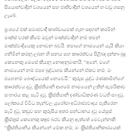
සියොන්වාදීන් වශයෙන් සහ ජාතිවාදීන් වශයෙන් හංවඩු ගසනු
ලැබේ.
ප‍්‍රංශයේ එක් සමාජවාදී කණ්ඩායමක් ගැන සඳහන් කරමින්
මාක්ස් වරක් කීවේ ඔවුන් මාක්ස්වාදීන් නම් තමන්
මාක්ස්වාදියෙකු නොවන බවයි. තමාගේ නාමයෙන් යැයි කියා
ගනිමින් කරනු ලබන හිංසනය සහ කෲරත්වය පිළිබඳ දන්නා බුදු
කෙනෙකු මෙසේ කියනු නොඅනුමානයි: ‘‘අනේ, මගේ
නාමයෙන් නම් එපා/ බුද්ධාගම කියන්නේ ඒකට නම්, මං
එහෙනම් බෞද්ධයෙක් නෙවෙයි.’’ කුරුස යුද්ධ රණකාමීන්ගේ
කෲරත්වය දුටු, ක‍්‍රිස්තියානි ආගමේ නාමයෙන් ලතින් ඇමරිකාව
සංහාරය කළ සැටි දුටු, ක‍්‍රිස්තියානි දණ්ඩාධිකරණ වධහිංසා දුටු,
ලෝකයේ විවිධ තැන්වල යුරෝපා අධිරාජ්‍යවාදය පැතිරෙන
සැටි දුටු, කඩුව සහ කුරුසිය අතර සන්ධානය දුටු යේසුස්
ක‍්‍රිස්තුස් කෙනෙකු කඳුළු බරව කියනු ඇත්තේ මෙවැන්නකි:
‘‘ක‍්‍රිස්තියානිය කියන්නේ මේක නම්, මං ක‍්‍රිස්තියානිකාරයෙක්