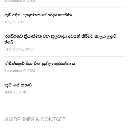
September 9, 2013
පෑඩ් අඳින ගැහැනියකගේ හෘදය සාක්ෂිය
May 10, 2019
‘රහසිගතව ක්‍රියාත්මක වන කුලවාදය අවසන් කිරීමට කාලය උදාවී
තිබේ.’
February 15, 2016
‘හිමින්සැරේ පියා විදා‘ සුනිලා සමුගත්තා ය.
September 9, 2013
‘භූමි’ ගේ කතාව
June 23, 2016
GUIDELINES & CONTACT