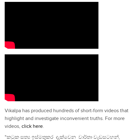
Vikalpa has produced hundreds of short-form videos that
highlight and investigate inconvenient truths. For more
videos,
click here
.
"කටුක සත්‍ය ඉස්මතුකර දැක්වෙන වාර්තා වැඩසටහන්,