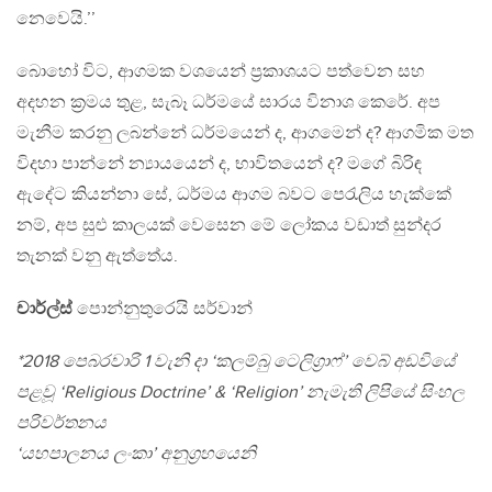
නෙවෙයි.’’
බොහෝ විට, ආගමක වශයෙන් ප‍්‍රකාශයට පත්වෙන සහ
අදහන ක‍්‍රමය තුළ, සැබෑ ධර්මයේ සාරය විනාශ කෙරේ. අප
මැනීම කරනු ලබන්නේ ධර්මයෙන් ද, ආගමෙන් ද? ආගමික මත
විදහා පාන්නේ න්‍යායයෙන් ද, භාවිතයෙන් ද? මගේ බිරිඳ
ඇදේට කියන්නා සේ, ධර්මය ආගම බවට පෙරැලිය හැක්කේ
නම්, අප සුළු කාලයක් වෙසෙන මේ ලෝකය වඩාත් සුන්දර
තැනක් වනු ඇත්තේය.
චාර්ල්ස්
පොන්නුතුරෙයි සර්වාන්
*2018 පෙබරවාරි 1 වැනි දා ‘කලම්බු ටෙලිග‍්‍රාෆ්’ වෙබ් අඩවියේ
පළවූ ‘Religious Doctrine’ & ‘Religion’ නැමැති ලිපියේ සිංහල
පරිවර්තනය
‘යහපාලනය ලංකා’ අනුග‍්‍රහයෙනි