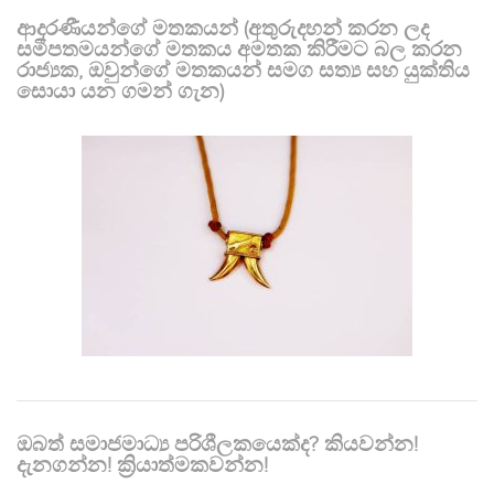
ආදරණීයන්ගේ මතකයන් (අතුරුදහන් කරන ලද
සමීපතමයන්ගේ මතකය අමතක කිරීමට බල කරන
රාජ්‍යක, ඔවුන්ගේ මතකයන් සමග සත්‍ය සහ යුක්තිය
සොයා යන ගමන් ගැන)
ඔබත් සමාජමාධ්‍ය පරිශීලකයෙක්ද? කියවන්න!
දැනගන්න! ක්‍රියාත්මකවන්න!