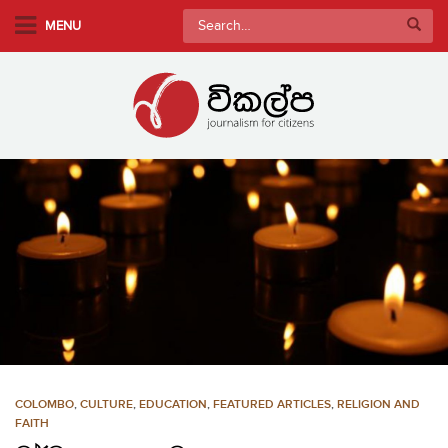
S
Search
MENU
k
for:
i
p
t
o
m
a
i
n
c
o
n
t
e
n
COLOMBO
,
CULTURE
,
EDUCATION
,
FEATURED ARTICLES
,
RELIGION AND
t
FAITH