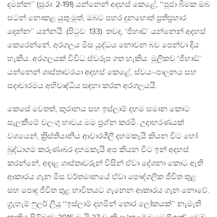
දමන්න’’ (සූරා: 2-191) යන්නෙන් අදහස් කෙළේ, ‘‘පූජා බිමක ඔබ
සටන් නොකළ යුතු මුත්, ඔබට පහර දුනහොත් ප‍්‍රතිප‍්‍රහාර
දෙන්න’’ යන්නයි. (පිටුව: 133). තවද, ‘ජිහාඞ්’ යන්නෙන් අදහස්
කෙරෙන්නේ, අරගලය මිස යුද්ධය නොවන බව පෙන්වා දිය
හැකිය. අරගලයක් විවිධ ස්වරූප ගත හැකිය. මූලිකව ‘ජිහාඞ්’
යන්නෙන් ශාස්තෘවරයා අදහස් කෙළේ, ස්වයං-පාලනය සහ
සදාචාරමය අභිවෘද්ධිය සඳහා කරන අරගලයයි.
කෙසේ වෙතත්, කුරානය සහ ඉස්ලාම් දහම සමාන කොට
සැලකීමේ වලංගු භාවය මම ප‍්‍රශ්න කරමි. උදාහරණයක්
වශයෙන්, ක‍්‍රිස්තියානිය ආචාරශීලී දහමකැයි කියන විට හෝ
බුද්ධාගම කරුණාබර දහමකැයි අප කියන විට ඉන් අදහස්
කරන්නේ, අදාළ ශාස්තෘවරුන් විසින් ඒවා දේශනා කොට ඇති
ආකාරය ගැන මිස වර්තමානයේ ඒවා පෞද්ගලික ජීවිත තුළ
සහ පොදු ජීවිත තුළ භාවිතයට ගැනෙන ආකාරය ගැන නොවේ.
ග‍්‍රැහැම් ෆුලර් ලියූ ‘‘ඉස්ලාම් දහමින් තොර ලෝකයක්’’ නැමැති