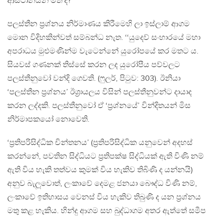
ආස්ථානයන් මත ද?
පලස්තීන ප‍්‍රශ්නය නිර්මාණය කිරීමෙහි ලා ඉස්ලාම් ආගම
මොන විදිහකින්වත් සම්බන්ධ නැත. ‘‘යුදෙව් සංහාරයේ මහා
අපරාධය මුළුමණින්ම වැටෙන්නේ යුරෝපයේ කර මතට ය.
සියවස් ගණනක් තිස්සේ කරන ලද යුරෝපීය පව්වලට
පලස්තීනුවෝ වන්දි ගෙවති. (ෆුලර්, පිටුව: 303). ඊනියා
‘පලස්තීන ප‍්‍රශ්නය’ ඊශ‍්‍රායලය විසින් පලස්තීනුවන්ට දායාද
කරන ලද්දකි. පලස්තීනුවෝ ඒ ‘ප‍්‍රශ්නයේ’ වින්දිතයන් මිස
නිර්මාපකයෝ නොවෙති.
‘ප‍්‍රතිපරිසිද්ධික චින්තනය’ (ප‍්‍රතිපරිසිද්ධික යනුවෙන් අදහස්
කරන්නේ, පවතින සිද්ධියට ප‍්‍රතිපක්ෂ සිද්ධියක් ඇති විණි නම්
ඇති විය හැකි තත්වය කුමක් විය හැකිව තිබිණි ද යන්නයි)
අනුව බැලූවොත්, ලංකාවේ දෙමළ ජනයා බෞද්ධ විණි නම්,
ලංකාවේ ඉතිහාසය වෙනස් විය හැකිව තිබුණි ද යන ප‍්‍රශ්නය
මතු කළ හැකිය. හින්දු ආගම සහ බුද්ධාගම අතර ඇත්තේ සමීප