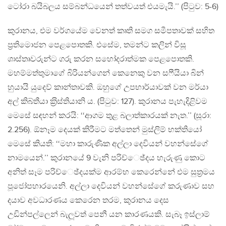
ටෝරා බයිබලය සම්බන්ධයෙන් තත්වයත් එයමැයි.’’ (පිටුව: 5-6)
කුරානය, එම වර්ගයේම වෙනත් කෘති සමග සමීපතාවක් සහිත
ප‍්‍රතිමොජන පෙළපොතකි. එසේම, තමන්ට කලින් විසූ
ශාස්තෘවරුන්ට ගරු කරන සහෝදරාත්මක පෙළපොතකි.
මහම්මත්තුමාගේ බිරියන්ගෙන් කෙනෙකු වන සෆීයියා බින්
හුයායි යුදෙව් කාන්තාවකි. ඔහුගේ උපභාර්යාවක් වන මර්යා
අල් කිබ්තීයා ක‍්‍රිස්තියානි ය. (පිටුව: 127). කුරානය පැහැදිළිවම
මෙසේ සඳහන් කරයි: ‘‘ආගම තුළ බලාත්කාරයක් නැත.’’ (සූරා:
2.256). ඕනෑම දෙයක් කිරීමට මත්තෙන් මුස්ලිම් භක්තියෝ
මෙසේ කියති: ‘‘මහා කාරුණික අල්ලා දෙවියන් වහන්සේගේ
නාමයෙන්.’’ කුරානයේ 9 වැනි පරිච්ෙඡ්දය හැරුණු කොට
අනිත් සෑම පරිච්ෙඡ්දයක්ම ආරම්භ කෙරෙන්නේ එම සුත‍්‍රමය
පූජෝපහාරයෙනි. අල්ලා දෙවියන් වහන්සේගේ කරුණාව සහ
දයාව අවධාරණය කෙරෙන තරම, කුරානය දෙස
උඩින්පල්ලෙන් බැලූවත් පෙනී යන කාරණයකි. සැබෑ ඉස්ලාම්