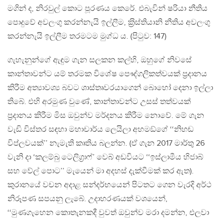
මගින් ද, නිරවුල් කොට පූරණය කෙරේ. එබැවින් ෂරියා නීතිය
පොදුවේ අවලංගු කරන්නැයි ඉල්ලීම, ක‍්‍රිස්තියානි නීතිය අවලංගු
කරන්නැයි ඉල්ලීම තරමටම මුග්ධ ය. (පිටුව: 147)
ගැහැනුන්ගේ ඇඳුම ගැන සලකන කල්හි, ඔහුගේ නිවසේ
කාන්තාවන්ට යම් තරමක විශේෂ පෞද්ගලිකත්වයක් ප‍්‍රදානය
කිරීම අත්‍යාවශ්‍ය බවට ශාස්තෘවරයාගෙන් බොහෝ දෙනා ඉල්ලා
තිබේ. එහි අරමුණ වුණේ, කාන්තාවන්ට උසස් තත්වයක්
ප‍්‍රදානය කිරීම මිස ඔවුන්ව මර්දනය කිරීම නොවේ. මේ ගැන
වැඩි විස්තර සඳහා මහාචාර්ය ලෙයිලා අහමඞ්ගේ ‘‘නිහඬ
විප්ලවයක්’’ නැමැති කෘතිය බලන්න. (ඒ ගැන 2017 මාර්තු 26
වැනි දා ‘කලම්බු ටෙලිග‍්‍රාෆ්’ වෙබ් අඩවියට ‘‘ඉස්ලාමීය හිජාබ්
සහ වේල් පොට’’ මැයෙන් මා අදහස් දැක්වීමක් කර ඇත).
කුරානයේ වචන අදාළ සන්දර්භයෙන් පිටතට ගෙන වැරදි අර්ථ
නිරූපණ සපයනු ලැබේ. උදාහරණයක් වශයෙන්,
‘‘මුණගැහෙන කොතැනකදී වුවත් ඔවුන්ව මරා දමන්න, එලවා