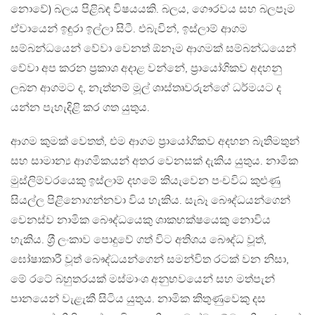
නොවේ) බලය පිළිබඳ විෂයයකි. බලය, ගෞරවය සහ බලපෑම
ඒවායෙන් ඉඳුරා ඉල්ලා සිටී. එබැවින්, ඉස්ලාම් ආගම
සම්බන්ධයෙන් වේවා වෙනත් ඕනෑම ආගමක් සම්බන්ධයෙන්
වේවා අප කරන ප‍්‍රකාශ අදාළ වන්නේ, ප‍්‍රායෝගිකව අදහනු
ලබන ආගමට ද, නැත්නම් මූල් ශාස්තෘවරුන්ගේ ධර්මයට ද
යන්න පැහැදිළි කර ගත යුතුය.
ආගම කුමක් වෙතත්, එම ආගම ප‍්‍රායෝගිකව අදහන බැතිමතුන්
සහ සාමාන්‍ය ආගමිකයන් අතර වෙනසක් දැකිය යුතුය. නාමික
මුස්ලිම්වරයෙකු ඉස්ලාම් දහමේ කියැවෙන පංචවිධ කුළුණු
සියල්ල පිළිනොගන්නවා විය හැකිය. සැබෑ බෞද්ධයන්ගෙන්
වෙනස්ව නාමික බෞද්ධයෙකු ශාකභක්ෂයෙකු නොවිය
හැකිය. ශ‍්‍රී ලංකාව පොදුවේ ගත් විට අතිශය බෞද්ධ වූත්,
ඝෝෂාකාරී වූත් බෞද්ධයන්ගෙන් සමන්විත රටක් වන නිසා,
මේ රටේ බහුතරයක් මස්මාංශ අනුභවයෙන් සහ මත්පැන්
පානයෙන් වැළැකී සිටිය යුතුය. නාමික කිතුණුවෙකු දස