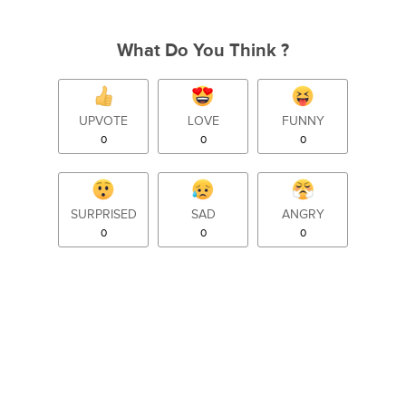
What Do You Think ?
UPVOTE
LOVE
FUNNY
0
0
0
SURPRISED
SAD
ANGRY
0
0
0