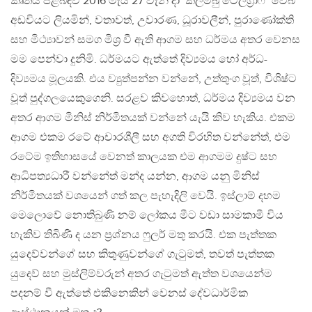
කෘතිය පිළිබඳව 2016 මැයි 27 වැනි දා ‘කලම්බු ටෙලිග‍්‍රාෆ්’ වෙබ්
අඩවියට ලියමින්, වතාවත්, උවාරණ, ධූරාවලීන්, පුරාණෝක්ති
සහ මිථ්‍යාවන් සමග මිශ‍්‍ර වී ඇති ආගම සහ ධර්මය අතර වෙනස
මම පෙන්වා දුනිමි. ධර්මයට ඇත්තේ දිව්‍යමය හෝ අර්ධ-
දිව්‍යමය මූලයකි. එය ව්‍යුත්පන්න වන්නේ, උත්තුංග වූත්, විශිෂ්ට
වූත් පුද්ගලයෙකුගෙනි. සරළව කිවහොත්, ධර්මය දිව්‍යමය වන
අතර ආගම මිනිස් නිර්මිතයක් වන්නේ යැයි කිව හැකිය. එකම
ආගම එකම රටේ ආචාරශීලී සහ අගති විරහිත වන්නේත්, එම
රටේම ඉතිහාසයේ වෙනත් කාලයක එම ආගමම දුෂ්ට සහ
ආධිපත්‍යධාරී වන්නේත් මන්ද යන්න, ආගම යනු මිනිස්
නිර්මිතයක් වශයෙන් ගත් කල පැහැදිලි වෙයි. ඉස්ලාම් දහම
මෙලොවේ නොතිබුණි නම් ලෝකය මීට වඩා සාමකාමී විය
හැකිව තිබිණි ද යන ප‍්‍රශ්නය ෆුලර් මතු කරයි. එක පැත්තක
යුදෙව්වන්ගේ සහ කිතුණුවන්ගේ ගැටුමත්, තවත් පැත්තක
යුදෙව් සහ මුස්ලිම්වරුන් අතර ගැටුමත් ඇත්ත වශයෙන්ම
පදනම් වී ඇත්තේ එකිනෙකින් වෙනස් දේවධාර්මික