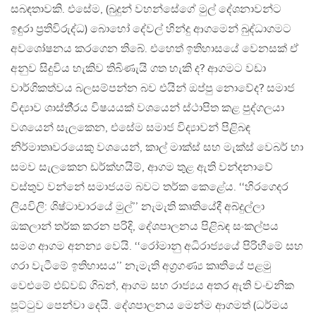
සබඳතාවකි. එසේම, (බුදුන් වහන්සේගේ මුල් දේශනාවන්ට
ඉඳුරා ප‍්‍රතිවිරුද්ධ) බොහෝ දේවල් හින්දු ආගමෙන් බුද්ධාගමට
අවශෝෂනය කරගෙන තිබේ. එහෙත් ඉතිහාසයේ වෙනසක් ඒ
අනුව සිදුවිය හැකිව තිබිණැයි ගත හැකි ද? ආගමට වඩා
වාර්ගිකත්වය බලසම්පන්න බව එයින් ඔප්පු නොවේද? සමාජ
විද්‍යාව ශාස්තී‍්‍රය විෂයයක් වශයෙන් ස්ථාපිත කළ පුද්ගලයා
වශයෙන් සැලකෙන, එසේම සමාජ විද්‍යාවන් පිළිබඳ
නිර්මාතෘවරයෙකු වශයෙන්, කාල් මාක්ස් සහ මැක්ස් වෙබර් හා
සමව සැලකෙන ඩර්ක්හයිම්, ආගම තුළ ඇති වන්දනාවේ
වස්තුව වන්නේ සමාජයම බවට තර්ක කෙළේය. ‘‘හිරගෙදර
ලියවිලි: ශිෂ්ටාචාරයේ මුල්’’ නැමැති කෘතියේදී අබ්දුල්ලා
ඔකලාන් තර්ක කරන පරිදි, දේශපාලනය පිළිබඳ සංකල්පය
සමග ආගම අනන්‍ය වෙයි. ‘‘රෝමානු අධිරාජ්‍යයේ පිරිහීමේ සහ
ගරා වැටීමේ ඉතිහාසය’’ නැමැති අග‍්‍රගණ්‍ය කෘතියේ පළමු
වෙළුමේ එඞ්වඞ් ගිබන්, ආගම සහ රාජ්‍යය අතර ඇති වංචනික
පූට්ටුව පෙන්වා දෙයි. දේශපාලනය මෙන්ම ආගමත් (ධර්මය