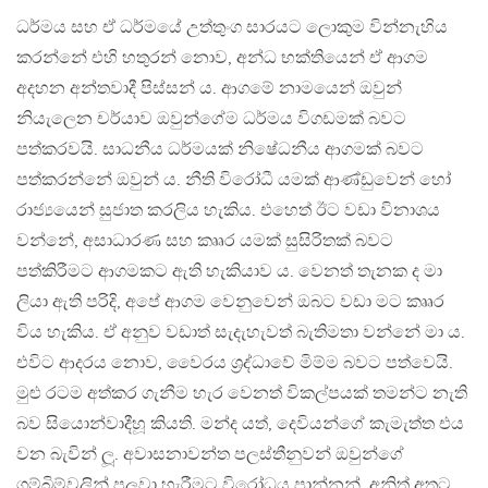
ධර්මය සහ ඒ ධර්මයේ උත්තුංග සාරයට ලොකුම වින්නැහිය
කරන්නේ එහි හතුරන් නොව, අන්ධ භක්තියෙන් ඒ ආගම
අදහන අන්තවාදී පිස්සන් ය. ආගමේ නාමයෙන් ඔවුන්
නියැලෙන චර්යාව ඔවුන්ගේම ධර්මය විගඩමක් බවට
පත්කරවයි. සාධනීය ධර්මයක් නිෂේධනීය ආගමක් බවට
පත්කරන්නේ ඔවුන් ය. නීති විරෝධී යමක් ආණ්ඩුවෙන් හෝ
රාජ්‍යයෙන් සුජාත කරලිය හැකිය. එහෙත් ඊට වඩා විනාශය
වන්නේ, අසාධාරණ සහ කෲර යමක් සුසිරිතක් බවට
පත්කිරීමට ආගමකට ඇති හැකියාව ය. වෙනත් තැනක ද මා
ලියා ඇති පරිදි, අපේ ආගම වෙනුවෙන් ඔබට වඩා මට කෲර
විය හැකිය. ඒ අනුව වඩාත් සැදැහැවත් බැතිමතා වන්නේ මා ය.
එවිට ආදරය නොව, වෛරය ශ‍්‍රද්ධාවේ මිම්ම බවට පත්වෙයි.
මුළු රටම අත්කර ගැනීම හැර වෙනත් විකල්පයක් තමන්ට නැති
බව සියොන්වාදීහූ කියති. මන්ද යත්, දෙවියන්ගේ කැමැත්ත එය
වන බැවින් ලූ. අවාසනාවන්ත පලස්තීනුවන් ඔවුන්ගේ
ගම්බිම්වලින් පලවා හැරීමට විරෝධය පාන්නන්, අනිත් අතට