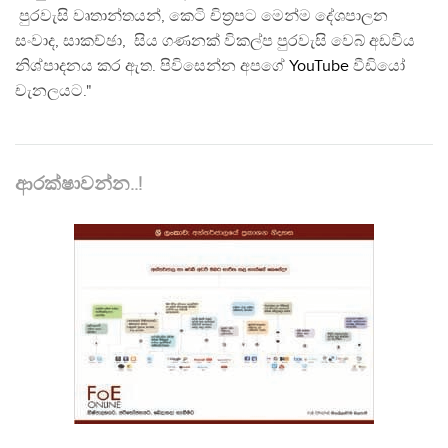
පුරවැසි වෘතාන්තයන්, කෙටි චිත්‍රපට මෙන්ම දේශපාලන
සංවාද, සාකච්ඡා, සිය ගණනක් විකල්ප පුරවැසි වෙබ් අඩවිය
නිශ්පාදනය කර ඇත. පිවිසෙන්න අපගේ
YouTube
වීඩියෝ
චැනලයට."
ආරක්ෂාවන්න..!