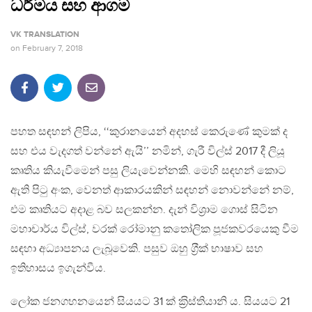
ධර්මය සහ ආගම
VK TRANSLATION
on
February 7, 2018
පහත සඳහන් ලිපිය, ‘‘කුරානයෙන් අදහස් කෙරුණේ කුමක් ද
සහ එය වැදගත් වන්නේ ඇයි’’ නමින්, ගැරී විල්ස් 2017 දී ලියූ
කෘතිය කියැවීමෙන් පසු ලියැවෙන්නකි. මෙහි සඳහන් කොට
ඇති පිටු අංක, වෙනත් ආකාරයකින් සඳහන් නොවන්නේ නම්,
එම කෘතියට අදාළ බව සලකන්න. දැන් විශ‍්‍රාම ගොස් සිටින
මහාචාර්ය විල්ස්, වරක් රෝමානු කතෝලික පූජකවරයෙකු වීම
සඳහා අධ්‍යාපනය ලැබූවෙකි. පසුව ඔහු ග‍්‍රීක් භාෂාව සහ
ඉතිහාසය ඉගැන්වීය.
ලෝක ජනගහනයෙන් සියයට 31 ක් ක‍්‍රිස්තියානි ය. සියයට 21