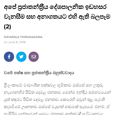
අපේ ප‍්‍රජාතන්ත‍්‍රීය දේශපාලනික ඉඩහසර
වැනසීම සහ අනාගතයට එහි ඇති බලපෑම
(2)
DAYAPALA THIRANAGAMA
on
June 8, 2018
වමේ පක්ෂ සහ ප‍්‍රජාතන්ත‍්‍රීය බහුත්වවාදය
ශ‍්‍රී ලංකාවේ වාමාංශික පක්ෂවල භූමිකාව ඔස්සේ සහ උතුරු
නැගෙනහිර පීඩිත දෙමළ ජනතාව මෙන්ම ඉන්දීය සම්භවයෙන්
යුත් කඳුරට පීඩිත දෙමළ ජනතාව කෙරෙහි ඔවුන් තුළ පැවති
කැපවීමේ ඌනතාව ඔස්සේ වැදගත් පාඩමක් සැපයේ. එනම්, ඒ
හැසිරීම හේතුවෙන් දෙමළ ජනතාව අන්තවාදී සංවිධානවල