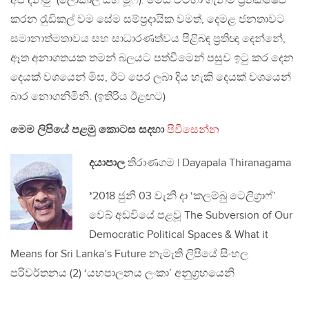
අපි දනිමු’ (ලොකාල් සහ මූෆි). මෙය වටහා ගැනීම ප‍්‍රතික්ෂේප
කරන රැුඩිකල් වම සේම සම්ප‍්‍රදායික වමත්, දෙමළ ජනතාවට
සමානාත්මතාවය සහ සාධාරණත්වය පිළිබඳ ප‍්‍රතිඥා දෙන්නේ,
ඈත අනාගතයක තමන් බලයට පත්වීමෙන් පසුව ඉටු කර දෙන
දෙයක් වශයෙන් මිස, ඊට පෙර ලබා දිය හැකි දෙයක් වශයෙන්
බාර නොගනිමිනි. (ඉතිරිය ඊළඟට)
මෙම ලිපියේ පළමු කොටස සදහා
පිවිසෙන්න
දයාපාල
තිරාණගම | Dayapala Thiranagama
*2018 ජුනි 03 වැනි දා ‘කලම්බු ටෙලිග‍්‍රාෆ්’
වෙබ් අඩවියේ පළවූ The Subversion of Our
Democratic Political Spaces & What it
Means for Sri Lanka’s Future නැමැති ලිපියේ සිංහල
පරිවර්තනය (2) ‘යහපාලනය ලංකා’ අනුග‍්‍රහයෙනි