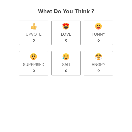
What Do You Think ?
UPVOTE
LOVE
FUNNY
0
0
0
SURPRISED
SAD
ANGRY
0
0
0