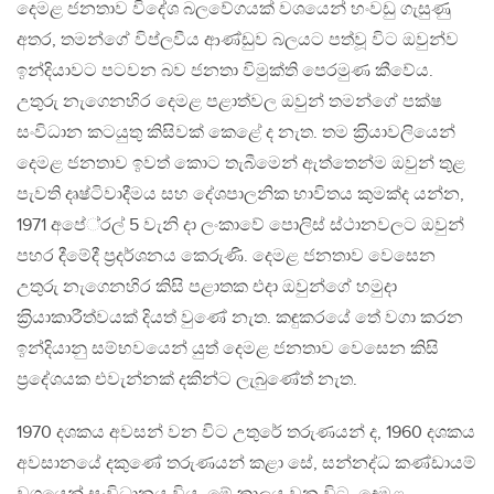
දෙමළ ජනතාව විදේශ බලවේගයක් වශයෙන් හංවඩු ගැසුණු
අතර, තමන්ගේ විප්ලවීය ආණ්ඩුව බලයට පත්වූ විට ඔවුන්ව
ඉන්දියාවට පටවන බව ජනතා විමුක්ති පෙරමුණ කීවේය.
උතුරු නැගෙනහිර දෙමළ පළාත්වල ඔවුන් තමන්ගේ පක්ෂ
සංවිධාන කටයුතු කිසිවක් කෙළේ ද නැත. තම ක‍්‍රියාවලියෙන්
දෙමළ ජනතාව ඉවත් කොට තැබීමෙන් ඇත්තෙන්ම ඔවුන් තුළ
පැවති දෘෂ්ටිවාදීමය සහ දේශපාලනික භාවිතය කුමක්ද යන්න,
1971 අපේ‍්‍රල් 5 වැනි දා ලංකාවේ පොලිස් ස්ථානවලට ඔවුන්
පහර දීමේදී ප‍්‍රදර්ශනය කෙරුණි. දෙමළ ජනතාව වෙසෙන
උතුරු නැගෙනහිර කිසි පළාතක එදා ඔවුන්ගේ හමුදා
ක‍්‍රියාකාරීත්වයක් දියත් වුණේ නැත. කඳුකරයේ තේ වගා කරන
ඉන්දියානු සම්භවයෙන් යුත් දෙමළ ජනතාව වෙසෙන කිසි
ප‍්‍රදේශයක එවැන්නක් දකින්ට ලැබුණේත් නැත.
1970 දශකය අවසන් වන විට උතුරේ තරුණයන් ද, 1960 දශකය
අවසානයේ දකුණේ තරුණයන් කළා සේ, සන්නද්ධ කණ්ඩායම්