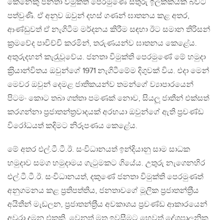
කෙනෙකු ජනතා විමුක්ති පෙරමුණේ සතුරු ඉලක්කයක් බවට
පත්වුණි. ඒ අනුව ඔවුන් දහස් ගණන් ඝාතනය කළ අතර,
ආණ්ඩුවත් ඒ නැගිටීම මර්දනය කිරීම සඳහා ඊට සමාන තිරිසන්
ක‍්‍රමවේද පාවිච්චි කරමින්, තරුණයන්ව ඝාතනය කෙළේය.
අතුරුදහන් කැරැුවූවේය. ජනතා විමුක්ති පෙරමුණේ මේ හමුදා
ක‍්‍රියාන්විතය ඔවුන්ගේ 1971 නැගිටීමේම දිගුවක් විය. එදා මෙන්
මෙවර ඔවුන් දෙමළ ජාතිකයන්ව තමන්ගේ ව්‍යාපාරයෙන්
පිටමං කොට තබා ගත්තා පමණක් නොව, සියලූ ජාතීන් එක්සත්
කරගන්නා ප‍්‍රජාතන්ත‍්‍රවාදයක් අරභයා ඔවුන්ගේ ඇති ප‍්‍රචණ්ඩ
විරෝධයත් කදිමට නිරූපණය කෙළේය.
මේ අතර එල්.ටී.ටී.ඊ. සංවිධානයත් ඉන්දියානු සාම සාධක
හමුදාව සමග හමුදාමය ගැටුමකට ගියේය. උතුරු නැගෙනහිර
එල්.ටී.ටී.ඊ. සංවිධානයත්, දකුණේ ජනතා විමුක්ති පෙරමුණත්
අනුගමනය කළ ප‍්‍රතිපත්තිය, ජනතාවගේ මූලික ප‍්‍රජාතන්ත‍්‍රීය
අයිතීන් මැඩලන, ප‍්‍රජාතන්ත‍්‍රීය අවකාශය ප‍්‍රචණ්ඩ ආකාරයෙන්
අවුරා දමන එකකි. වෙනත් මත ඉවසීමට හෙවත් දේශපාලනික