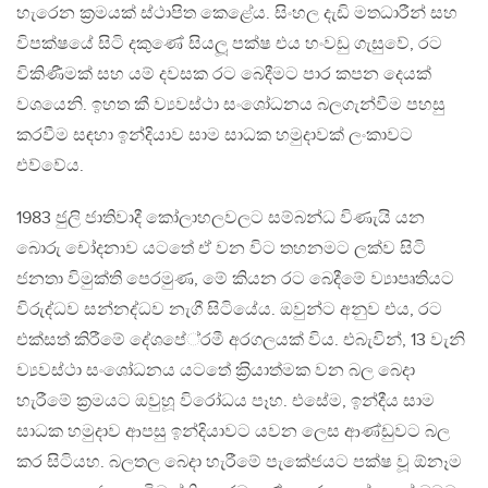
හැරෙන ක‍්‍රමයක් ස්ථාපිත කෙළේය. සිංහල දැඩි මතධාරීන් සහ
විපක්ෂයේ සිටි දකුණේ සියලූ පක්ෂ එය හංවඩු ගැසුවේ, රට
විකිණීමක් සහ යම් දවසක රට බෙදීමට පාර කපන දෙයක්
වශයෙනි. ඉහත කී ව්‍යවස්ථා සංශෝධනය බලගැන්වීම පහසු
කරවීම සඳහා ඉන්දියාව සාම සාධක හමුදාවක් ලංකාවට
එව්වේය.
1983 ජුලි ජාතිවාදී කෝලාහලවලට සම්බන්ධ විණැයි යන
බොරු චෝදනාව යටතේ ඒ වන විට තහනමට ලක්ව සිටි
ජනතා විමුක්ති පෙරමුණ, මේ කියන රට බෙදීමේ ව්‍යාපෘතියට
විරුද්ධව සන්නද්ධව නැගී සිටියේය. ඔවුන්ට අනුව එය, රට
එක්සත් කිරීමේ දේශපේ‍්‍රමී අරගලයක් විය. එබැවින්, 13 වැනි
ව්‍යවස්ථා සංශෝධනය යටතේ ක‍්‍රියාත්මක වන බල බෙදා
හැරීමේ ක‍්‍රමයට ඔවුහූ විරෝධය පෑහ. එසේම, ඉන්දීය සාම
සාධක හමුදාව ආපසු ඉන්දියාවට යවන ලෙස ආණ්ඩුවට බල
කර සිටියහ. බලතල බෙදා හැරීමේ පැකේජයට පක්ෂ වූ ඕනෑම