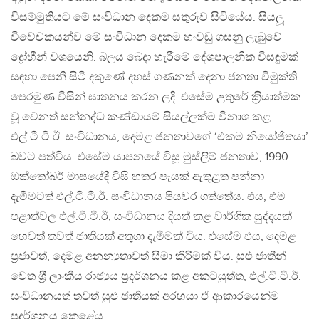
විසම්මුතියට මේ සංවිධාන දෙකම සතුරුව සිටියේය. සියලූ
විවේචකයන්ව මේ සංවිධාන දෙකම හංවඩු ගසනු ලැබුවේ
ද්‍රෝහීන් වශයෙනි. බලය බෙදා හැරීමේ දේශපාලනික විසඳුමක්
සඳහා පෙනී සිටි දකුණේ දහස් ගණනක් දෙනා ජනතා විමුක්ති
පෙරමුණ විසින් ඝාතනය කරන ලදි. එසේම උතුරේ ක‍්‍රියාත්මක
වූ වෙනත් සන්නද්ධ කණ්ඩායම් සියල්ලක්ම විනාශ කළ
එල්.ටී.ටී.ඊ. සංවිධානය, දෙමළ ජනතාවගේ ‘එකම නියෝජිතයා’
බවට පත්විය. එසේම යාපනයේ විසූ මුස්ලිම් ජනතාව, 1990
ඔක්තෝබර් මාසයේදී විසි හතර පැයක් ඇතුළත පන්නා
දැමීමටත් එල්.ටී.ටී.ඊ. සංවිධානය පියවර ගත්තේය. එය, එම
පළාත්වල එල්.ටී.ටී.ඊ, සංවිධානය දියත් කළ වාර්ගික සුද්දයක්
හෙවත් තවත් ජාතියක් අතුගා දැමීමක් විය. එසේම එය, දෙමළ
ප‍්‍රජාවත්, දෙමළ අනන්‍යතාවත් සීමා කිරීමක් විය. සුළු ජාතීන්
වෙත ශ‍්‍රී ලාංකීය රාජ්‍යය ප‍්‍රදර්ශනය කළ අකටයුත්ත, එල්.ටී.ටී.ඊ.
සංවිධානයත් තවත් සුළු ජාතියක් අරභයා ඒ ආකාරයෙන්ම
ප‍්‍රදර්ශනය කෙළේය.