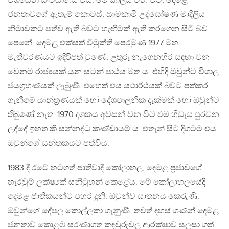
වශයෙන් සංවිධානය විය. මේ කාලය වන විට, දෙමළ
ජනතාවගේ ඇතැම් කොටස්, සාමකාමී උද්ඝෝෂණ මාදිලිය
නිමාවකට පත්ව ඇති බවට හැඟීමක් ඇති කරගෙන සිටි බව
පෙනේ. දෙමළ එක්සත් විමුක්ති පෙරමුණ 1977 මහ
මැතිවරණයට ඉදිරිපත් වුණේ, උතුරු නැගෙනහිර සඳහා වන
වෙනම රාජ්‍යයක් යන සටන් පාඨය මත ය. එහිදී ඔවුන්ට විශාල
ජයග‍්‍රහණයක් ලැබුණි. එහෙත් එය යථාර්ථයක් බවට පත්කර
ගැනීමේ යාන්ත‍්‍රණයක් හෝ දේශපාලනික දැක්මක් හෝ ඔවුන්ට
තිබුණේ නැත. 1970 දශකය අවසන් වන විට එම හිඩැස පුරවන
ලද්දේ ඉහත කී සන්නද්ධ කණ්ඩායම් ය. එතැන් සිට දිගටම එය
ඔවුන්ගේ සන්තකයට පත්විය.
1983 දී රටේ හටගත් ජාතිවාදී කෝලාහල, දෙමළ ප‍්‍රජාවගේ
හැරවුම් ලක්ෂ්‍යක් සනිටුහන් කෙළේය. මේ කෝලාහලයේදී
දෙමළ ජාතිකයන්ට පහර දුනි. ඔවුන්ව ඝාතනය කෙරුණි.
ඔවුන්ගේ දේපල කොල්ලකා ගැනුණි. තවත් දහස් ගණන් දෙමළ
ජනතාව කොළඹ සරණාගත කඳවුරුවල ආරක්ෂාව සලසා ගත්