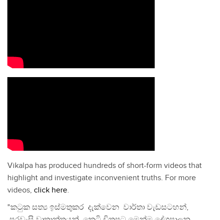
Vikalpa has produced hundreds of short-form videos that
highlight and investigate inconvenient truths. For more
videos,
click here
.
"කටුක සත්‍ය ඉස්මතුකර දැක්වෙන වාර්තා වැඩසටහන්,
පුරවැසි වෘතාන්තයන්, කෙටි චිත්‍රපට මෙන්ම දේශපාලන