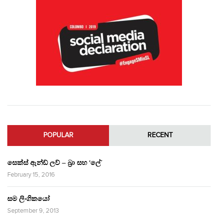
POPULAR
RECENT
සෙක්ස් ඇන්ඩ් ලව් – බ්‍රා සහ ‘ලේ’
February 15, 2016
සම ලිංගිකයෝ
September 9, 2013