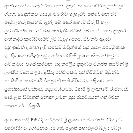
අතර අනිත් අය ආරක්ෂාව පතා උතුරු නැගෙනහිර පළාත්වලට
ගියහ. දෛනිකව දෙමළ-විරෝධී ගැහැටට පත්වෙමින් සිටි
දෙමළ තරුණයන්ව දැන්, මේ පෙර නොවූ විරූ සිංහල
ප‍්‍රචණ්ඩත්වයට අභිමුඛ කෙරුණි. එයින් බොහෝ දෙනා උතුරේ
සන්නද්ධ කණ්ඩායම්වලට බැඳුණු අතර, ඔවුන්ට ආයුධ
පුහුණුවක් ද දෙන ලදි. එසේම ඔවුන්ගේ පසු පෙළ පෙරමුණක්
ඉන්දියාවේ තමිල්නාඩු ප‍්‍රාන්තයේ පිහිටුවා ගැනීමටත් ඔවුන්
සමත් විය. එසේ කරමින්, යුද කරලිය දකුණට ව්‍යාප්ත කරමින් ශ‍්‍රී
ලාංකීය රාජ්‍යය ඉතා අසීරු තත්වයකට පත්කිරීමටත් ඔවුන්ට
හැකි විය. සාමකාමී විසඳුමක් ඇති කිරීමට ඉන්දියාව යම්
ප‍්‍රයත්නයක් ගත්තත්, දෙපාර්ශ්වයම, එනම් ශ‍්‍රී ලංකාවේ රාජ්‍යයත්,
දෙමළ සංවිධානත් නොනැමෙන සුළු ස්ථාවරයන් ගත් බවක්
පෙනෙන්ට තිබුණි.
අවසානයේදී 1987 දී ඉන්දියාව ශ‍්‍රී ලංකාව සමග එක්ව 13 වැනි
ව්‍යවස්ථා සංශෝධනය යටතේ, පළාත් සභාවලට බලය බෙදා