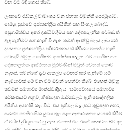
වන විට බිඳී ගොස් තිබේ.
ලංකාවේ රැඩිකල් වාමාංශය වන ජනතා විමුක්ති පෙරමුණට,
දෙමළ ප‍්‍රජාවේ ප‍්‍රජාතන්ත‍්‍රීය අයිතීන් සහ සිංහල බෞද්ධ
පසුගාමිත්වය අතර දෘෂ්ටිවාදීමය සහ දේශපාලනික රේඛාවක්
ඇඳ ගැනීමට නොහැකි වී ඇත. තමන් ආණ්ඩු බලය ලබා ගත්
දවසකට ප‍්‍රජාතන්ත‍්‍රීය පරිවර්තනයක් කිරීමට තමන්ට හැකි
වෙතැයි ඔවුහූ න්‍යායිකව අපේක්ෂා කළහ. එම න්‍යායික සහ
දේශපාලනික ආස්ථානය මුළුමණින් ඔවුන් වෙනස් කොට
නැතත්, තමන්ගේ දැඩි ආකල්ප වෙනස් කර ගැනීමේ යම්
නැමියාවක් මේ වන විට ඔවුන් පෙන්වා තිබේ. එහෙත් ඔවුහූ
තවමත් සම්භාව්‍ය මාක්ස්වාදීහු ය. ‘සමාජවාදයේ සම්භාව්‍ය
තර්කණයට අනුව, නිෂ්පාදන මාර්ගවලට ඇති පෞද්ගලික
අයිතිය අහෝසි කළ විට, එය ප‍්‍රතිඵල වැලකට තුඩුදෙන අතර,
සමස්ත ඓතිහාසික යුගය තුළ සෑම ආකාරයකම යටපත් කිරීම්
ඒ මගින් දූරිභූත කරනු ඇත. එහෙත් එය එසේ නොවන බව අද