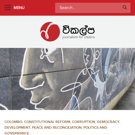
S
Search
MENU
k
for:
i
p
t
o
m
a
i
n
c
o
n
t
e
n
COLOMBO
,
CONSTITUTIONAL REFORM
,
CORRUPTION
,
DEMOCRACY
,
t
DEVELOPMENT
,
PEACE AND RECONCILIATION
,
POLITICS AND
GOVERNANCE