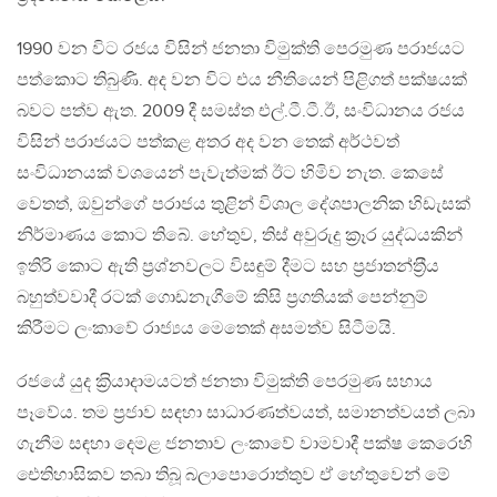
1990 වන විට රජය විසින් ජනතා විමුක්ති පෙරමුණ පරාජයට
පත්කොට තිබුණි. අද වන විට එය නීතියෙන් පිළිගත් පක්ෂයක්
බවට පත්ව ඇත. 2009 දී සමස්ත එල්.ටී.ටී.ඊ, සංවිධානය රජය
විසින් පරාජයට පත්කළ අතර අද වන තෙක් අර්ථවත්
සංවිධානයක් වශයෙන් පැවැත්මක් ඊට හිමිව නැත. කෙසේ
වෙතත්, ඔවුන්ගේ පරාජය තුළින් විශාල දේශපාලනික හිඩැසක්
නිර්මාණය කොට තිබේ. හේතුව, තිස් අවුරුදු ක‍්‍රෑර යුද්ධයකින්
ඉතිරි කොට ඇති ප‍්‍රශ්නවලට විසඳුම් දීමට සහ ප‍්‍රජාතන්ත‍්‍රීය
බහුත්වවාදී රටක් ගොඩනැගීමේ කිසි ප‍්‍රගතියක් පෙන්නුම්
කිරීමට ලංකාවේ රාජ්‍යය මෙතෙක් අසමත්ව සිටීමයි.
රජයේ යුද ක‍්‍රියාදාමයටත් ජනතා විමුක්ති පෙරමුණ සහාය
පෑවේය. තම ප‍්‍රජාව සඳහා සාධාරණත්වයත්, සමානත්වයත් ලබා
ගැනීම සඳහා දෙමළ ජනතාව ලංකාවේ වාමවාදී පක්ෂ කෙරෙහි
ඓතිහාසිකව තබා තිබූ බලාපොරොත්තුව ඒ හේතුවෙන් මේ