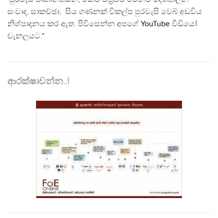
සංවාද, සාකච්ඡා, සිය ගණනක් විකල්ප පුරවැසි වෙබ් අඩවිය
නිශ්පාදනය කර ඇත. පිවිසෙන්න අපගේ
YouTube
වීඩියෝ
චැනලයට."
ආරක්ෂාවන්න..!