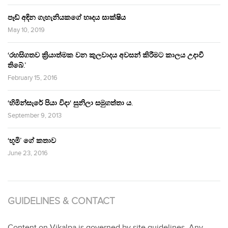
පෑඩ් අඳින ගැහැනියකගේ හෘදය සාක්ෂිය
May 10, 2019
‘රහසිගතව ක්‍රියාත්මක වන කුලවාදය අවසන් කිරීමට කාලය උදාවී
තිබේ.’
February 15, 2016
‘හිමින්සැරේ පියා විදා‘ සුනිලා සමුගත්තා ය.
September 9, 2013
‘භූමි’ ගේ කතාව
June 23, 2016
GUIDELINES & CONTACT
Content on Vikalpa is governed by site guidelines. Any