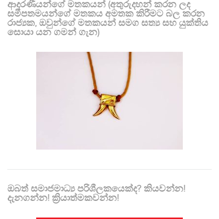
ආදරණීයන්ගේ මතකයන් (අතුරුදහන් කරන ලද
සමීපතමයන්ගේ මතකය අමතක කිරීමට බල කරන
රාජ්‍යක, ඔවුන්ගේ මතකයන් සමග සත්‍ය සහ යුක්තිය
සොයා යන ගමන් ගැන)
ඔබත් සමාජමාධ්‍ය පරිශීලකයෙක්ද? කියවන්න!
දැනගන්න! ක්‍රියාත්මකවන්න!