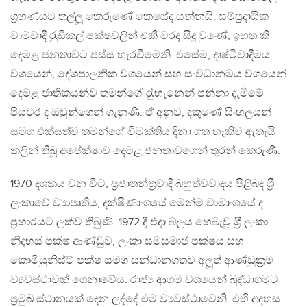
ග‍්‍රහණයට තල්ලූ කෙරුණේ කෙසේද යන්නයි. සම්ප‍්‍රදායික
වාමවාදී රැුඩිකල් පක්ෂවලින් එකී වරද සිදු වුණේ, ඉහත කී
දෙමළ ජනතාවට පස්ස හැරවීමෙනි. එසේම, දෘෂ්ටිවාදීමය
වශයෙන්, දේශපාලනික වශයෙන් සහ සංවිධානමය වශයෙන්
දෙමළ ජාතිකයන්ව තමන්ගේ රැුහැනෙන් පන්නා දැමීමේ
පියවර ද ඔවුන්ගෙන් ගැනුණි. ඒ අනුව, දකුණේ සිංහලයන්
සමග එක්සත්ව තමන්ගේ විමුක්තිය දිනා ගත හැකිව ඇතැයි
කලින් තිබූ අපේක්ෂාව දෙමළ ජනතාවගෙන් තුරන් කෙරුණි.
1970 දශකය වන විට, ප‍්‍රජාතන්ත‍්‍රවාදී බහුත්වවාදය පිළිබඳ ශ‍්‍රී
ලංකාවේ ව්‍යාපෘතිය, දක්ෂිණාංශයේ මෙන්ම වාමාංශයේ ද
ප‍්‍රහාරයට ලක්ව තිබුණි. 1972 දී එදා බලය හෙබැවූ ශ‍්‍රී ලංකා
නිදහස් පක්ෂ ආණ්ඩුව, ලංකා සමසමාජ පක්ෂය සහ
කොමියුනිස්ට් පක්ෂ සමග සන්ධානගතව අලූත් ආණ්ඩුක‍්‍රම
ව්‍යවස්ථාවක් ගෙනාවේය. රාජ්‍ය ආගම වශයෙන් බුද්ධාගමට
ප‍්‍රමුඛ ස්ථානයක් දෙන ලද්දේ එම ව්‍යවස්ථාවෙනි. එහි අදහස