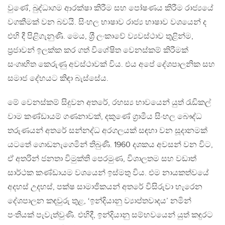
වුණේ, බුද්ධාගම ආරක්ෂා කිරීම සහ පෝෂණය කිරීම රාජ්‍යයේ
වගකීමක් වන බවයි. සිංහල භාෂාව රාජ්‍ය භාෂාව වශයෙන් ද
එහි දී පිළිගැනුණි. මෙය, ශ‍්‍රී ලංකාවේ ව්‍යවස්ථාව තුළින්ම,
ප‍්‍රජාවන් ඉලක්ක කර ගත් විශේෂිත වෙනස්කම් කිරීමක්
සංගෘහිත කෙරුණු අවස්ථාවක් විය. එය අපේ දේශපාලනික සහ
සමාජ දේහයට කිඳා බැස්සේය.
මේ වෙනස්කම් සිදුවන අතරේ, රහස්‍ය භාවයෙන් යුත් රැඩිකල්
වාම කණ්ඩායම් ගණනාවක්, දකුණේ ග‍්‍රාමීය සිංහල බෞද්ධ
තරුණයන් අතරේ සන්නද්ධ අරගලයක් සඳහා වන සූදානමක්
යටතේ ගොඩනැගෙමින් තිබුණි. 1960 දශකය අවසන් වන විට,
ඒ අතරින් ජනතා විමුක්ති පෙරමුණ, විශාලතම සහ වඩාත්
සාර්ථක කණ්ඩායම වශයෙන් ඉස්මතු විය. එම නායකත්වයේ
අදහස් උදහස්, පක්ෂ සාමාජිකයන් අතරේ විසිරුවා හැරෙන
දේශපාලන කඳවුරු තුළ, ‘ඉන්දියානු ව්‍යාප්තවාදය’ නමින්
පංතියක් පැවැත්වුණි. එහිදී, ඉන්දියානු සම්භවයෙන් යුත් කඳුරට