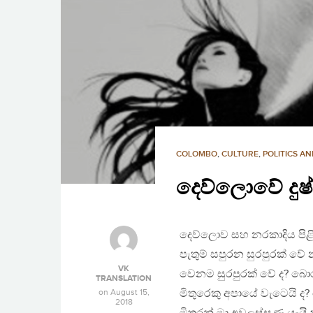
COLOMBO
,
CULTURE
,
POLITICS A
දෙව්ලොවේ දුෂ්
දෙව්ලොව සහ නරකාදිය පිළ
පැතුම් සපුරන සුරපුරක් වේ
VK
වෙනම සුරපුරක් වේ ද? බො
TRANSLATION
on
August 15,
මිතුරෙකු අපායේ වැටෙයි 
2018