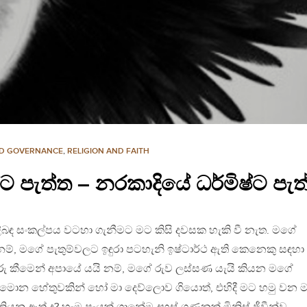
ND GOVERNANCE
,
RELIGION AND FAITH
ට පැත්ත – නරකාදියේ ධර්මිෂ්ට පැත
ිබඳ සංකල්පය වටහා ගැනීමට මට කිසි දවසක හැකි වී නැත. මගේ
 නම්, මගේ පැතුම්වලට ඉඳුරා පටහැනි ඉෂ්ටාර්ථ ඇති කෙනෙකු සඳහා
රු කීමෙන් අපායේ යයි නම්, මගේ රුව ලස්සණ යැයි කියන මගේ
ද? මොන හේතුවකින් හෝ මා දෙව්ලොව ගියොත්, එහිදී මට හමු වන