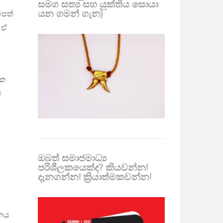
සමග සත්‍ය සහ යුක්තිය සොයා
යන ගමන් ගැන)
පත්
 ඒ
පක
ේ
ඔබත් සමාජමාධ්‍ය
පරිශීලකයෙක්ද? කියවන්න!
දැනගන්න! ක්‍රියාත්මකවන්න!
තනය