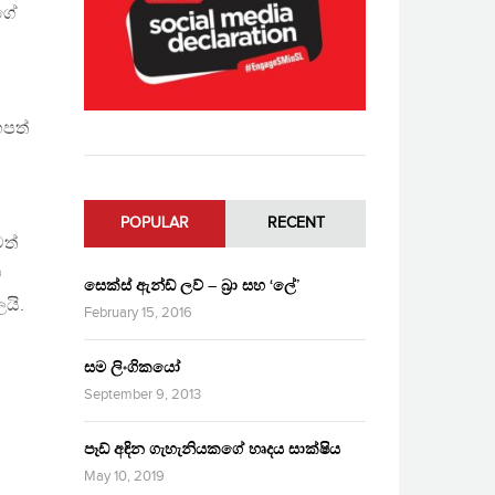
ගේ
හපත්
POPULAR
RECENT
වත්
ේ
සෙක්ස් ඇන්ඩ් ලව් – බ්‍රා සහ ‘ලේ’
යි.
February 15, 2016
සම ලිංගිකයෝ
September 9, 2013
පෑඩ් අඳින ගැහැනියකගේ හෘදය සාක්ෂිය
May 10, 2019