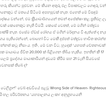
හරු කියන්ට පුළුවන. මේ කියන අතුරු ඵල විපාකවලට ගොදුරු ව
ෙකුට ඒ මතයේ සිටීමේ අපහසුවක් නැත. එහෙත් මේ විසඳුම්
ෂය වන්නේ, එම ක‍්‍රියාමාර්ගයෙන් තමන් අපේක්ෂා කළ ප‍්‍රතිඵල ලැ
ාවක් කෙනෙකුට නැති වීමයි. කෙසේ වෙතත්, මේ මගින් මත්ද්‍රව්‍ය
ාක්ෂි නැත. එසේම ඒඞ්ස් රෝගය ඒ මගින් මර්දනය වී ඇත්තේ ද නැ
 පැතිරෙන්නේ, බොහෝ විට මෙකී දුප්පත් මත්ද්‍රව්‍ය භාවිත කරන්
්නත් කටු නිසා ය. ඉතිං, මේ වන විට, හුදෙක් ‘යහපත් චේතනාවක්
මායාමය ජීවිත 20,000 ක් බිළිගෙන තිබිය හැකිය. ඉහතින් කී 17
ම් ප‍්‍රදේශය මායාකාරියන් දඩයම් කිරීම සහ 21 වැනි සියවසේ
වෙනසක් තිබේ ද?
ු ටෙලිග‍්‍රාෆ්’ වෙබ් අඩවියේ පළවූ Wrong Side of Heaven- Righteou
ේ සිංහල පරිවර්තනය ‘යහපාලනය ලංකා’ අනුග‍්‍රහයෙනි