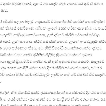
 අපට සිදුවන අතර, දැනට අප සතුව නැති ආකාරයේ අවි ඒ සඳහා
ු ඇත.
ඩයම සලකා බලමු. අප‍්‍රිකාවේ රයිනෝසිරස් හෙවත් කඟවේණුන්
යක් තිස්සේ කෙරීගෙන යයි. ඒ, උංගේ අෙඟ් වටිනාකම නිසා ය. එබැව
්වා ගැනීම අරමුණු කොටගෙන, උන් දඩයම් කිරීම බොහෝ රටවල
 අතර, උන් ඝාතනය කිරීම පමණක් නොව, උංගේ අං වෙළඳාම් කිරී
රදක් බවට පත්කොට තිබේ. මේ නීති විරෝධී දඩයක්කාරයන්ව දඩයම්
රීන්ගේ සහ සත්ව අයිතීන් පිළිබඳ ක‍්‍රියාධරයන්ගේ ප‍්‍රධාන
යා අලූත් ක‍්‍රියාමාර්ග ගණනාවක් දැන් අනුගමනය කෙරේ. කැලෑවේ
ාත‍්‍රා හරහා සෝදිසි මෙහෙයම් දියත් කිරීම පමණක් නොව, සමහර
ිච්චි කරන පිරිස් රෝගාබාධවලට ලක්වන සේ යම් විෂබීජ එම සතුන්
.
 තිබියදීත්, නීති විරෝධී සත්ව දඩයක්කාරයෝ සිය ජාවාරම දිගටම ක
ති. මෑතකදී එක්තරා සමාගමක් මේ අං කෘත‍්‍රීමව නිෂ්පාදනය කොට අල