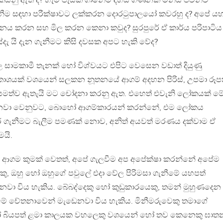
කියනු ඇත් ද? හැම පැයක් ගානේම දහස් ගණනක් මිනිස් ජීවීන්ව
නීම සඳහා පරීක්ෂාවට ලක්කරන දොරටුපාලයෝ කවරහු ද? අපේ යහ
ියා ගණනය කරන සහ මිල කරන කෙනා කවුද? සුරපුරේ ඒ කාර්ය පරිපාටිය
ැ යි දැන ගැනීමට කිසි දවසක අපට හැකි වේද?
ල සාමකාමී තැනක් හෝ විශ්වයට එපිට වෙසෙන වඩාත් දියුණු
වකාශයක් වශයෙන් සලකන නූතනයේ ආගම් අදහන පිරිස්, උපමා රූ
අසමත්ව ඇතැයි මට චෝදනා කරනු ඇත. එහෙත් එවැනි ලෝකයක් ම
න්නවා වෙනුවට, බොහෝ ආගම්කාරයන් කරන්නේ, එම ලෝකය
 ගැනීමට බැලීම පමණක් නොව, අනිත් අයවත් මරණය දක්වාම ඒ
මයි.
ගම කුමක් වෙතත්, අපේ ගැලවීම අප අපේක්ෂා කරන්නේ අපේම
රෙකු, ඔහු හෝ ඔහුගේ පවුලේ එදා වේල පිරිමසා ගැනීමේ යහපත්
ා විය හැකිය. බේබද්දෙකු හෝ කුඩුකාරයෙකු, තමන් මුහුණදෙන
යාමේ චේතනාවෙන් මැඩෙනවා විය හැකිය. මිනීමරුවෙකු තමාගේ
හෝ බියපත් ළමා කාලයක වහලෙකු වශයෙන් හෝ තව කෙනෙකු ඝා