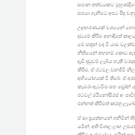
සමාන තත්වයකට මුහුණදීමට
සපයා ගැනීමට අපට සිදු වන
උදාහරණයක් වශයෙන් හොර ද
දඩයම් කිරීම අනාදිමත් කාල
මේ සතුන් වඳ වී යාම වලක
නීතියෙන් තහනම් කොට ඇති
දැඩි දඬුවම් ලැබිය හැකි ව
කිරීම, ඒ රටවල වනජීවී නිලධා
අභියෝගයක් වී තිබේ. ඒ අරභ
කැමරා ඇටවීම සහ ඩ්‍රෝන් ය
රටවල් රයිනෝසිරස් අං පාව
එන්නත් කිරීමත් කරනු ලැබේ
ඒ සා ප‍්‍රයත්නයන් ගනිමින්
යමින්, අති විශාල ලාභ උපය