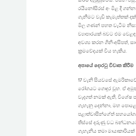
කිරීම ඇරැුඹුවේය. එයින් 
රයිනෝසිරස් අං මිළ දී ගන්නා 
ගැනීමට වැඩි කැමැත්තක් 
මිල ගණන් පහත වැටීම නිස
ව්‍යාපාරයක් බවට එම වෙළඳාම
අවශ්‍ය කරන ගිනි-අසිපත්, 
ක‍්‍රමවේදයක් විය හැකිය.
අපායේ දොරටු විවෘත කිරීම
17 වැනි සියවසේ ඇමරිකාවේ
රෝගයට ගොදුර වූහ. ඒ අමුත
වැදගත් නමක් ඇති, විශේ
ගැහැනු දෙන්නා, මහ පොළොව
පළාත්වාසීන්ගේත් සහයෝග
තිස්සේ දරුණු වධ බන්ධන
ගැහැනිය තමා මායාකාරිය