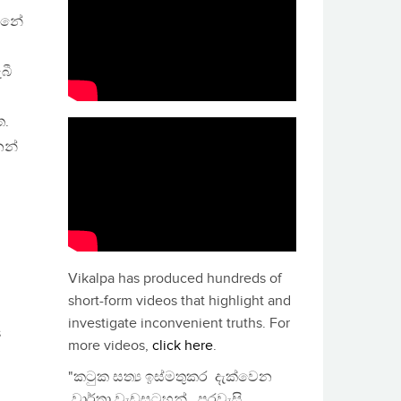
න්නේ
බී
ත.
නන්
’
Vikalpa has produced hundreds of
short-form videos that highlight and
investigate inconvenient truths. For
s
more videos,
click here
.
"කටුක සත්‍ය ඉස්මතුකර දැක්වෙන
වාර්තා වැඩසටහන්, පුරවැසි