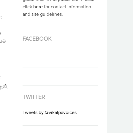
click
here
for contact information
and site guidelines.
ල
ා
FACEBOOK
යම්
ර
ඇති,
TWITTER
Tweets by @vikalpavoices