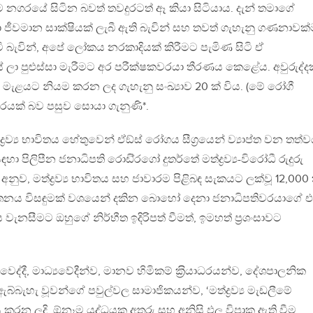
නගරයේ සිටින බවත් තවදුරටත් ඈ කියා සිටියාය. දැන් තමාගේ
ජීවමාන සාක්ෂියක් ලැබී ඇති බැවින් සහ තවත් ගැහැනු ගණනාවක්
ි බැවින්, අපේ ලෝකය නරකාදියක් කිරීමට පැමිණ සිටි ඒ
ේ ලා පුළුස්සා මැරීමට අර පරීක්ෂකවරයා තීරණය කෙළේය. අවුරුද්ද
ි මැළයට නියම කරන ලද ගැහැනු සංඛ්‍යාව 20 ක් විය. (මේ රෝගී
ීරයක් බව පසුව සොයා ගැනුණි*.
‍රව්‍ය භාවිතය හේතුවෙන් ඒඞ්ස් රෝගය සීග‍්‍රයෙන් ව්‍යාප්ත වන තත්
හා පිලිපීන ජනාධිපති රොඩි‍්‍රගෝ දුතර්තේ මත්ද්‍රව්‍ය-විරෝධී රුදුරු
නුව, මත්ද්‍රව්‍ය භාවිතය සහ ජාවාරම පිළිබඳ සැකයට ලක්වූ 12,000 
තනය විසඳුමක් වශයෙන් දකින බොහෝ දෙනා ජනාධිපතිවරයාගේ 
 වැනසීමට ඔහුගේ නිර්භීත ඉදිරිපත් වීමත්, ඉමහත් ප‍්‍රශංසාවට
ෙද්දී, මාධ්‍යවේදීන්ව, මානව හිමිකම් ක‍්‍රියාධරයන්ව, දේශපාලනික
ඇබ්බැහැ වූවන්ගේ පවුල්වල සාමාජිකයන්ව, ‘මත්ද්‍රව්‍ය මැඩලීමේ
 කරන ලදි. ඕනෑම යුද්ධයක අතුරු සහ අනිසි ඵල විපාක ඇති වීම