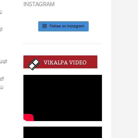
INSTAGRAM
ම
Follow on Instagram
ක්
වයක්
ක්
එම