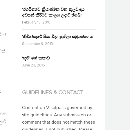
‘රහසිගතව ක්‍රියාත්මක වන කුලවාදය
අවසන් කිරීමට කාලය උදාවී තිබේ.’
February 15, 2016
ින්
‘හිමින්සැරේ පියා විදා‘ සුනිලා සමුගත්තා ය.
September 9, 2013
මත්
‘භූමි’ ගේ කතාව
June 23, 2016
ට
GUIDELINES & CONTACT
Content on Vikalpa is governed by
රගෙන
site guidelines. Any submission or
ෙවි
comment that does not match these
guidelines is not published. Please