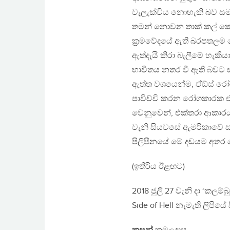
වැලැක්විය නොහැකි බව සම
තමන් නොවන තාක් කල් කෙන
ක‍්‍රමවේදයේ ඇති බරපතලම දෝ
ඇත්දැයි කිරා බැලීමේ හැකිය
භාවිතය නතර වී ඇති බවට ස
ඇත්ත වශයෙන්ම, ඒඞ්ස් රෝගය
පාවිච්චි කරන රෝගකාරක එන
වෙනුවෙන්, එක්තරා ආකාරයක 
වැනි සියවසේ ඇමරිකාවේ සලෙ
පිලිපීනයේ මේ දඩයම අතර 
(ඉතිරිය ඊළඟට)
2018 ජුලි 27 වැනි දා ‘කලම්බ
Side of Hell නැමැති ලිපිය