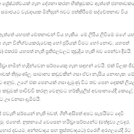
ක ශ්‍රේෂ්ඨත්වයක් ගැන දේශනා කරන භික්ෂුවකට ඇත්තේ ජනතාවක
 සමාජයට වැඩදායක මිනිසුන් බවට පත්කිරීමේ සද්චේතනාව විය
් ඇත්තේ යහපත් චේතනාවන් විය හැකිය. මේ ලිපිය ලිවීමේ මගේ ය
 ගැන විනිශ්චයකරුවෙකු හෝ ජුරියක් වීමට හෝ නොව, යහපත්
තරම් යහපත් නැති ප‍්‍රතිඵලවලට තුඩුදිය හැකි බව පෙන්වා දීමයි.
හයිඩ‍්‍රා නමින් හැඳින්වෙන සර්පයෙකු ගැන සඳහන් වෙයි. එක් විලක ජී
වක් තිබුණේලූ. සාමාන්‍ය කඩුවකින් ගසා ඒවා නැසිය නොහැක. ම
අනුව, උගේ එක පෙනයක් ගසා දැමුණු විට තව පෙන දෙකක් ලියල
ය කඩුවක් පාවිච්චි කරනු වෙනුවට හර්කියුලිස් අවසානයේදී කෙළේ,
ොට ඌ වනසා දැමීමයි.
වැනි සර්පයන් නැති බවත්, ගිනි-අසිපත් අපට සැපයීමට දෙවි
. එහෙත්, නූතනයේ වෙසෙන හයිඩ‍්‍රා සර්පයන්ට (මත්ද්‍රව්‍ය උවදුර,
ීම, හොර දඩයම, අන්තවාදය සහ ත‍්‍රස්තවාදයට) එරෙහි අරගලයේදී ඊට