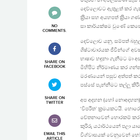
මිතුරන් මා අවලස්සණ යැයි 
දෙව්ලොවට ඇතුළත් කර ගැ
ක‍්‍රියා සහ අයහපත් ක‍්‍ර
සා කාර්යක්ෂම වුණේ කෙසේද
NO
COMMENTS
.
දෙව්ලොව යනු, සම්පත් බහු
ශිෂ්ටාචාරයක ජීවීන්ගේ අ
භාෂාව හඳුනා ගැනීමට මා 
SHARE ON
FACEBOOK
මිහිපිට නිර්මාණය කර ග
මරණයෙන් පසුව අත්පත් කර
පස්සේ පැන්නීමට තල්ලූ කිරී
SHARE ON
අප අදහන (හෝ නොඅදහන) ආ
TWITTER
‘විපරීත’ ක‍්‍රමයකටයි. හො
චේතනාවෙන් හොරකම් කරනව
කුරිරු යථාර්ථයෙන් පලා 
EMAIL THIS
විශ්වාසයක් වෙනුවෙන් 
ARTICLE