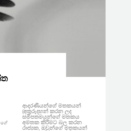
්ත
ආදරණීයන්ගේ මතකයන්
(අතුරුදහන් කරන ලද
සමීපතමයන්ගේ මතකය
අමතක කිරීමට බල කරන
 මගේ
රාජ්‍යක, ඔවුන්ගේ මතකයන්