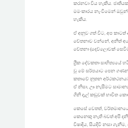
කරනවා විය හැකිය. ජාතිය
මමංකාරය නැංවීමෙන් ඔවුන්
හැකිය.
ඒ අනුව ගත් විට, අප කාටත
චේතනාව වන්නේ, අනිත් අය
චේතනා (දෙව්ලොවක් සෙවීම) එ
ග‍්‍රීක දේවකතා සාහිත්‍යයේ 
වු මේ සර්පයාට පෙන ගණනා
කතාවේ නූතන අර්ථකථනයට 
ඒ නිසා, ඌ නැසීමට සාමාන්‍
ගිනි දැල් කඩුවක් භාවිත ක
කෙසේ වෙතත්, වර්තමානයේ එ
කෙනෙකු නැති බවත් අපි දනිමු
විෂාදිය, සියදිවි නසා ගැන