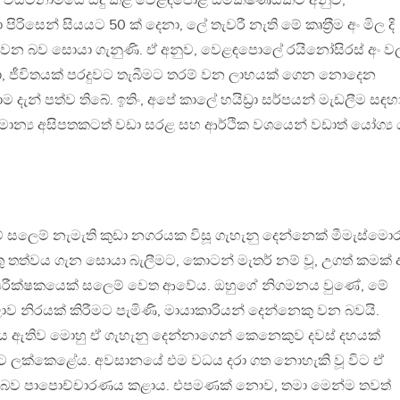
පසු, වියට්නාමයේ සිදු කළ වෙළඳපොළ සමීක්ෂණයකට අනුව,
පිරිසෙන් සියයට 50 ක් දෙනා, ලේ තැවරී නැති මේ කෘත‍්‍රීම අං මිල දි
දක්වන බව සොයා ගැනුණි. ඒ අනුව, වෙළඳපොලේ රයිනෝසිරස් අං ව
ා, ජීවිතයක් පරදුවට තැබීමට තරම් වන ලාභයක් ගෙන නොදෙන
 දැන් පත්ව තිබේ. ඉතිං, අපේ කාලේ හයිඩ‍්‍රා සර්පයන් මැඩලීම සඳහ
සාමාන්‍ය අසිපතකටත් වඩා සරළ සහ ආර්ථික වශයෙන් වඩාත් යෝග්‍ය 
 සලෙම් නැමැති කුඩා නගරයක විසූ ගැහැනු දෙන්නෙක් මීමැස්මො
ු තත්වය ගැන සොයා බැලීමට, කොටන් මැතර් නම් වූ, උගත් කමක් 
ෂ පරීක්ෂකයෙක් සලෙම් වෙත ආවේය. ඔහුගේ නිගමනය වුණේ, මේ
 නිරයක් කිරීමට පැමිණි, මායාකාරියන් දෙන්නෙකු වන බවයි.
ය ඇතිව මොහු ඒ ගැහැනු දෙන්නාගෙන් කෙනෙකුව දවස් දහයක්
යට ලක්කෙළේය. අවසානයේ එම වධය දරා ගත නොහැකි වූ විට ඒ
ක් බව පාපොච්චාරණය කළාය. එපමණක් නොව, තමා මෙන්ම තවත්