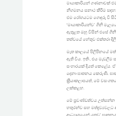
මායාකාරියන් ගණනාවක් එම 
නිගමනය සනාථ කිරීම සඳහා 
එම රෝගයටම ගොදුරු වී සිට
‘මායාකාරියන්ව’ ගිනි මැලය
ඇතුළත ඔහු විසින් එසේ ගින
තත්වයේ හේතුව එක්තරා දිල
මෑත කාලයේ පිලිපීනයේ මත්ද්
ඇති විය. ඉතිං, එය මැඩලීම සඳ
සංහාරයක් දියත් කෙළේය. ඒ අ
දෙනා ඝාතනය කෙරුණි. ඝා
ක‍්‍රියාකලාපයත්, මේ වසංගතය
ලක්කළහ.
මේ ප‍්‍රචණ්ඩත්වය උත්සන්න ව
හතුරන්ව සහ මත්ද්‍රව්‍යවලට 
ආධ්‍යාශයෙන් යුතුව’ ඝාතනය