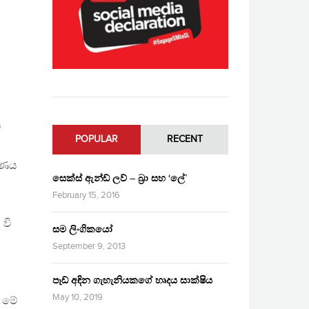
ට
POPULAR
RECENT
රණය
සෙක්ස් ඇන්ඩ් ලව් – බ්‍රා සහ ‘ලේ’
February 15, 2016
 වි
සම ලිංගිකයෝ
September 9, 2013
පෑඩ් අඳින ගැහැනියකගේ හෘදය සාක්ෂිය
May 10, 2019
ට මේ