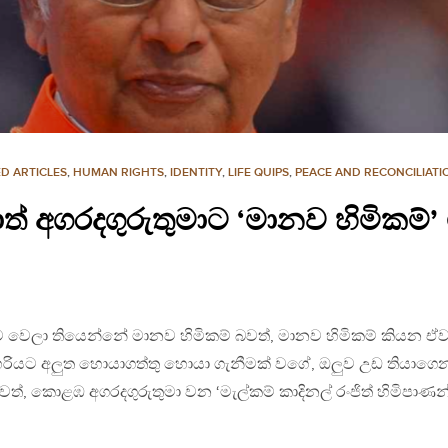
D ARTICLES
,
HUMAN RIGHTS
,
IDENTITY
,
LIFE QUIPS
,
PEACE AND RECONCILIATI
අගරදගුරුතුමාට ‘මානව හිමිකම්
වෙලා තියෙන්නේ මානව හිමිකම් බවත්, මානව හිමිකම් කියන ඒව
රියට අලුත හොයාගත්තු හොයා ගැනීමක් වගේ, ඔලුව උඩ තියාගෙ
්, කොළඹ අගරදගුරුතුමා වන ‘මැල්කම් කාදිනල් රංජිත් හිමිපාණන්