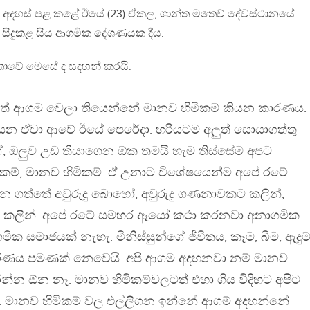
මේ අදහස් පළ කළේ ඊයේ (23) ඒකල, ශාන්ත මතෙව් දේවස්ථානයේ
සිදුකළ සිය ආගමික දේශණයක දීය.
කතාවේ මෙසේ ද සදහන් කරයි.
ත් ආගම වෙලා තියෙන්නේ මානව හිමිකම් කියන කාරණය.
ියන ඒවා ආවේ ඊයේ පෙරේදා. හරියටම අලුත් සොයාගත්තු
ගේ, ඔලුව උඩ තියාගෙන ඕක තමයි හැම තිස්සේම අපට
ිකම්, මානව හිමිකම්. ඒ උනාට විශේෂයෙන්ම අපේ රටේ
 ගත්තේ අවුරුදු බොහෝ, අවුරුදු ගණනාවකට කලින්,
කලින්. අපේ රටේ සමහර ඈයෝ කථා කරනවා අනාගමික
ක සමාජයක් නැහැ. මිනිස්සුන්ගේ ජීවිතය, කෑම, බීම, ඇදුම්
ිහරණය පමණක් නෙවෙයි. අපි ආගම අදහනවා නම් මානව
න්න ඕන නෑ. මානව හිමිකම්වලටත් එහා ගිය විදිහට අපිට
න්. මානව හිමිකම් වල එල්ලීගන ඉන්නේ ආගම් අදහන්නේ