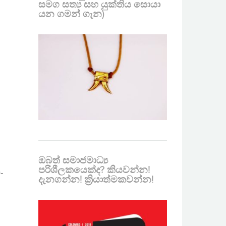
සමග සත්‍ය සහ යුක්තිය සොයා
යන ගමන් ගැන)
ඔබත් සමාජමාධ්‍ය
පරිශීලකයෙක්ද? කියවන්න!
-
දැනගන්න! ක්‍රියාත්මකවන්න!