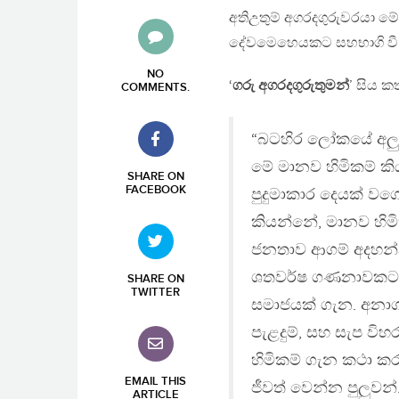
අතිඋතුම් අගරදගුරුවරයා 
දේවමෙහෙයකට සහභාගි වී 
NO
‘
ගරු අගරදගුරුතුමන්
’ සිය 
COMMENTS
.
“බටහිර ලෝකයේ අලු
මේ මානව හිමිකම් ක
SHARE ON
FACEBOOK
පුදුමාකාර දෙයක් ව
කියන්නේ, මානව හිම
ජනතාව ආගම් අදහන්න
ශතවර්ෂ ගණනාවකට 
SHARE ON
TWITTER
සමාජයක් ගැන. අනාගමි
පැළදුම්, සහ සැප ව
හිමිකම් ගැන කථා කර
EMAIL THIS
ජීවත් වෙන්න පුලුව
ARTICLE