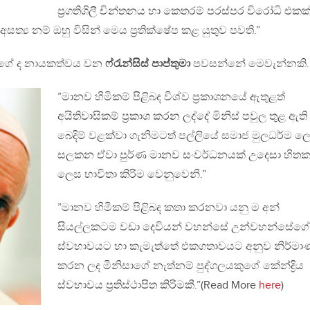
ප්‍රගතිශිලී චින්තනය හා කෙතරම් පරස්පර විරෝධි එකක
අසත්‍ය නම් ඔහු විසින් මෙය ප්‍රතික්ෂේප කළ යුතුව පවති.”
මාගේ ද නායකත්වය වන
ෆ්රැන්සිස් පාප්තුමා
පවසන්නේ මෙවැන්නකි.
”මානව හිමිකම් පිළිබද විශ්ව ප්‍රකාශනයේ ඇතුළත්
අයිතිවාසිකම් ප්‍රකාශ කරන ලද්දේ මිනිස් පවුල තුළ ඇති
බෙදිම් වළක්වා ගැනිමටත් පල්ලියේ සමාජ මුලධර්ම ල
සලකන ඒවා පුර්ණ මානව සංවර්ධනයක් උදෙසා හිත
ලෙස භාවිතා කිරිම වෙනුවෙනි.”
”මානව හිමිකම් පිළිබද කතා කරනවා යනු ම අන්
සියල්ලකටම වඩා දෙවියන් වහන්සේ උන්වහන්සේගේ
ස්වභාවයට හා කැමැත්තේ එකගතාවයට අනුව නිර්ම
කරන ලද මිනිසාගේ නැත්නම් පුද්ගලයකුගේ කේන්ද්‍රිය
ස්වභාවය ප්‍රතිස්ථාපිත කිරිමකී.”(Read More
here
)