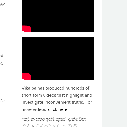
්ද?
ෙස
කර
Vikalpa has produced hundreds of
short-form videos that highlight and
ාණය
investigate inconvenient truths. For
more videos,
click here
.
"කටුක සත්‍ය ඉස්මතුකර දැක්වෙන
වාර්තා වැඩසටහන්, පුරවැසි