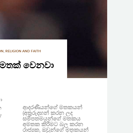
ON
,
RELIGION AND FAITH
’ මතක් වෙනවා
ා
ආදරණීයන්ගේ මතකයන්
න
(අතුරුදහන් කරන ලද
’
සමීපතමයන්ගේ මතකය
අමතක කිරීමට බල කරන
රාජ්‍යක, ඔවුන්ගේ මතකයන්