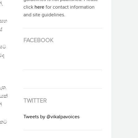
්,
click
here
for contact information
and site guidelines.
 සහ
ස්
FACEBOOK
ෙසට
මද
ැත.
යක්
TWITTER
්
Tweets by @vikalpavoices
වකට