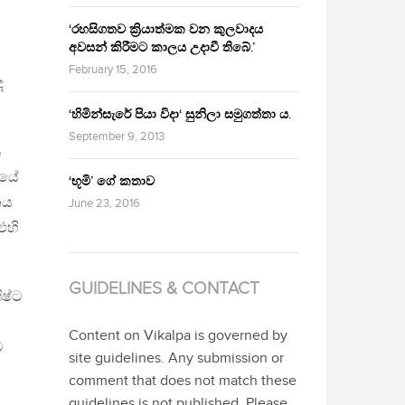
‘රහසිගතව ක්‍රියාත්මක වන කුලවාදය
අවසන් කිරීමට කාලය උදාවී තිබේ.’
February 15, 2016
ද
‘හිමින්සැරේ පියා විදා‘ සුනිලා සමුගත්තා ය.
September 9, 2013
ය
මයේ
‘භූමි’ ගේ කතාව
නය
June 23, 2016
එහි
GUIDELINES & CONTACT
ිෂ්ට
Content on Vikalpa is governed by
ම
site guidelines. Any submission or
comment that does not match these
guidelines is not published. Please