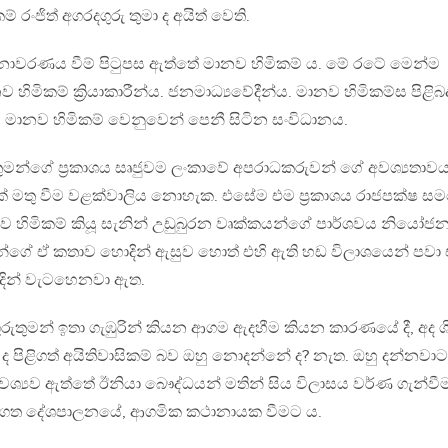
 රංජිත් අගරදගුරු තුමා ද අයිත් වෙති.
නාවරණය වීම් පිටුපස ඇත්තේ මානව හිමිකම් ය. මේ රටේ මෙන්ම
ව හිමිකම් ක්‍රියාකාරීන්ය. ජනමාධ්‍යවේදීන්ය. මානව හිමිකම්ස පිළිබ
්ය. මානව හිමිකම් වෙනුවෙන් පෙනී සිටින සංවිධානය.
තුමන්ගේ ප්‍රකාශය සෘජුවම ලංකාවේ අපරාධකරුවන් ගේ අවශ්‍යතාව
ක් මතු වීම වළක්වාලිය නොහැක. එසේම එම ප්‍රකාශය රාජපක්ෂ ස
 හිමිකම් කියූ සැනින් උඩුබුරන වෘක්කයන්ගේ පාර්ශවය නියෝජ
මන්ගේ ඒ කතාව හොදින් ඇසුව හොත් එහි ඇති හඩ විලාශයෙන් පවා 
දින් වැටහෙනවා ඇත.
තුමන් ඉතා ගැඹුරින් කියන ආගම ඇදහීම කියන කාරණයේ දී, අද ශ
ළිගත් අයිතිවාසිකම් බව ඔහු නොදන්නේ ද? නැත. ඔහු දන්නවාට
අවශ්‍යව ඇත්තේ ඊනියා බෞද්ධයන් මතින් සිය විලාසය වර්ණ ගැන්වී
ගත දේශපාලනයේ, ආගමික කථානායක වීමට ය.