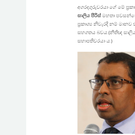
අගරදගුරුවරයා ගේ මේ ප්‍ර
සාලිය පීරිස්
මහතා පවසන්නේ,
ප්‍රකාශ්‍ය නිවැරදි නම් මා
සහගතය බවය.(නීතිඥ සාලිය ප
සභාපතිවරයා ය.)