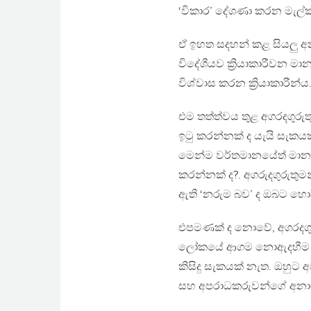
‘විකාර’ දේශණා කරන මැල්කම්
ඒ ඉහත සදහන් කළ සියලු අ
විදේශීයව ක්‍රියාකාරීවන මාන
විශ්වාස කරන ක්‍රියාකාරීන
එම තත්ත්වය තුළ අගරදගුරු
ඉටු කරන්නක් ද යැයි සැකය
මෙන්ම වර්තමානයේත් මානව
කරන්නක් ද?. අගරුදගුරුතු
ඇති ‘නරුම බව’ ද ඔබට හො
එපමණක් ද නොවේ, අගරදගුරු
ලෝකයේ ආගම නොඇදහීම ද පි
කිසිදු සැකයක් නැත. ඔහුට 
සහ අපරාධකරුවන්ගේ අනා