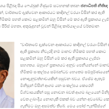
කාශය පිළිබද සිය ෆෙය්බුක් ගිණුමේ සටහනක් තබන
ජනාධිපති නීතිඥ
 වාර්තාවේ දැක්වෙන ආකාරයට කාදිනල් වරයා විසින් කර ඇති
නව හිමිකම් පහත් කොට සළකමින් ඔහු විසින් මේ කර ඇති ප්‍රකාශය ලැජ
ීරිස් මහතා, අතුරුදහන් වූවන් පිළිබද කාර්යාලයේ වර්තමාන
”වාර්තාවේ දැක්වෙන ආකාරයට කාදිනල් වරයා විසින්
ඇති ප්‍රකාශ්‍ය නිවැරදි නම් මානව හිමිකම් පහත් කොට
සළකමින් ඔහු විසින් මේ කර ඇති ප්‍රකාශය ලැජ්ජා
සහගතය. ඔහුගේ ප්‍රකාශයට අනුව පෙනියන්නේ මාන
හිමිකම් සංකල්පය සම්බන්ධව හෙතෙම සම්පුර්ණයෙන
නොදැනුවත්භාවයකින් පසුවන බවය. ඒසේම ඇතැම්
මිනිසුන් විසින් ආගම යන සංකල්පය කෙරෙහි
විශ්වාසයකින් පසු නොවන බවත් ආගම බලයෙන් මිනිස
වෙත ලබා දිය නොහැකි එකක් බව යන්න අවබෝධ 
ගැනිමට ඔහු අසමත්ව තිබේ. මෙය පෝප් ෆැන්සිස්ගේ