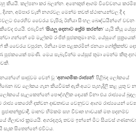
 ඔහු කියයි. කල්පනා කර බලන්න. අනෙකුත් ආගම් විවේචනය කරමින
 දිගන, අම්පාර වැනි නගරවල මෙන්ම තවත් ස්ථානයන්වල දී ද
්වලට එරෙහිව වෛරය වැපිරූ ඊනියා සිංහල බෙෘද්ධයින්ගේ වචන
ීවේද එයයි. එබැවින් ‘
සියලු දෙනාට ප්‍රේම කරන්න
’ යැයි කියූ යේසු
න්වා ගන්නේ මේ මැල්කම් රංජිත් පූජකතුමා නම්, යේසුගේ පුත්‍රයෙක්
 කී වෛරය වපුරන, ඊනියා මත පළකරමින් ජනයා ගෝත්‍රිකත්ව ද
පූජකයෙක් පමණි. මෙය සැබැවින්ම යේසූස් තුමා මෙන්ම කිතු දහ
වකි.
යන්ගේ සෘජුවම වෙන් වූ ‘
අනාගමික රාජ්‍යන්
’ පිළිබද ලෝකයේ
් තිබෙන බව ලෝකය ගැන කියවීමක් ඇති අයට පැහැදිලි කළ යුතු ව න
 ලෝකයේ සැලකෙන්නේ පෞද්ගලික දෙයක් විනා එය රාජ්‍යයේ බූදල
රාජ්‍ය කෙරෙහි දක්වන දෘඩතාවය වෙනුවට ආගම රාජ්‍යයෙන් වෙන
 ප්‍රජාතන්ත්‍රවාදී, මානව හිම්කම් සහ වීවෘත භාවයක් මත පදනම්ව
 ශීලාචාර ක්‍රමයයි. අගරදගුරු තවම ඉන්නේ මීට සියවස් ගණනා
යි සැක සිතෙන්නේ එවිටය.