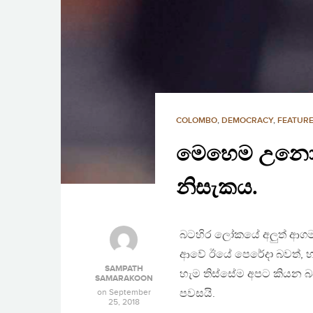
COLOMBO
,
DEMOCRACY
,
FEATURE
මෙහෙම උනොත් 
නිසැකය.
බටහිර ලෝකයේ අලුත් ආගම 
ආවේ ඊයේ පෙරේදා බවත්, හ
SAMPATH
හැම තිස්සේම අපට කියන බවත
SAMARAKOON
on
September
පවසයි.
25, 2018