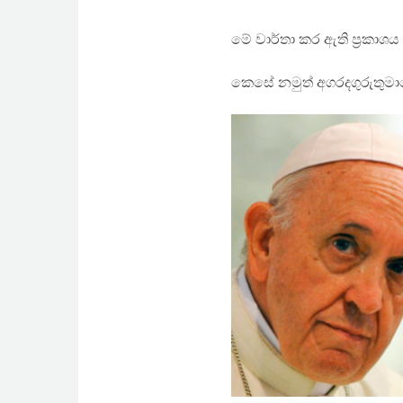
මේ වාර්තා කර ඇති ප්‍රකාශය 
කෙසේ නමුත් අගරදගුරුතු