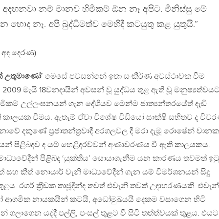
් අදහනවා නම් මානව හිමිකම් ඕන නෑ අපිට. මිනිස්සු මේ
 හොද නෑ. අපි බුද්ධිමත්ව මෙහිදී කටයුතු කළ යුතුයි.”
හය අද දෙරණ)
ිත් උතුමාණෝ
’ මෙසේ පවසන්නේ ඉතා සංකීර්ණ අවස්ථාවක වීම
2009 මැයි 18වනදායින් අවසන් වූ යුද්ධය තුළ ඇති වූ මනුෂ්‍යත්වය
ිකම් උල්ලංඝනයන් ගැන දේශියව මෙන්ම ජාත්‍යන්තරයේත් දැඩි
 කාලයක වීමය. ඇතැම් ඒවා විශේෂ විඩියෝ සාක්ෂි සහිතව ද විව
වේ දකුණේ ප්‍රජාතන්ත්‍රවාදී අරගලවල දී මරා දැමූ රොෂේන් චානක
න් පිළිබදව ද යම් හෙළිදරව්වන් අණාවරණය වී ඇති කාලයකය.
මාධ්‍යවේදීන් පිළිබද ‘යුක්තිය’ සොයාගැනීම යන කාරණය තවමත් ඉටු
ීත් සහ කීත් නොයාර් වැනි මාධ්‍යවේදීන් ගැන යම් විමර්ශනයන් සිදු
ළය. රගර් ක්‍රීඩක තාජූදීන්ද තවත් එවැනි තවත් උදාහරණයකි. එවැන්
 ආගමික නායකයින් කටයි, අධෝමුඛයයි දෙකම වසාගෙන හිටි
් ගලාගෙන යද්දී පල්ලි, පංසල් තුළට වී සිටි තත්ත්වයක් තුළය. එය