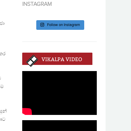
INSTAGRAM
්ජා
Follow on Instagram
 කර
ව
්ම
ුන්
කොට