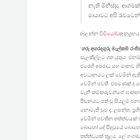
නැති මිනිස්සු. ආගමක
මායාවට අපි රැවටෙන්න
(බලන්න
වීඩියෝව
(අනුග්‍ර
‘
ගරු අගරදගුරු මැල්කම් රංජ
සැලකිල්ලට ගත යුතුය. එනම් 
එරෙහි අපරාධ සහ මානව හිම
අවධානයට ලක් වෙමින් ඇති
වෙමින් පවතී. එපමණක් ද නො
වැනි කම්කරුවන්ගේ ඝාතනය
පීඩනයට පත් වූ සියලුම් ජන
නොමැති වුව ද, ලසන්ත, ප්‍රග
වෙමින් පවතින තත්ත්වයක් තු
බොහෝ දේ සිදුවූයේ බොහෝ
තත්ත්වයක් තුළය. ලේ ගංගාවන