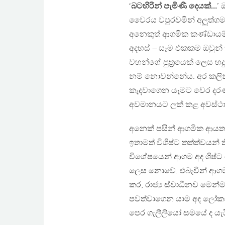
‘
බටහිරින් පැමිණි දෙයක්…
’
වෛරය වපුරවමින් අලුත්ගම,
අනෙකුත් ආගමික කණ්ඩායම
අදහස් – සෑම එකකම ඔවුන් ක
වහන්ගේ පුත්‍රයෙක් ලෙස හදු
නම් නොවන්නේය. අර කලින්
කැදවාගෙන යෑමට වෙර දරණ 
අවමානයට ලක් කළ අවස්ථා
අනෙක් පසින් ආගමික ආයතන
ඉතාමත් විශිෂ්ට තත්ත්වයන
විශේෂයෙන් ආගම අද ශිෂ්ට
ලෙස නොවේ. එබැවින් ආගම 
කර, රාජ්‍ය ස්වාධීනව මෙන්ම
පවත්වාගෙන යාම අද ලෝකයේ
පෙර ගැලීලියෝ සමයේ ද යැ