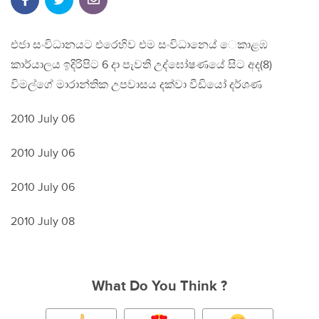
එජා සංවිධානයට එරෙහිව එම සංවිධානෙය් ෙකාළඹ
කාර්යාලය ඉදිරිපිට 6 දා පැවති උද්ඝෝෂණයේ සිට අද(8)
විමල්ගේ මාරාන්තික උපවාසය දක්වා වීඩියෝ දර්ශණ
2010 July 06
2010 July 06
2010 July 06
2010 July 08
What Do You Think ?