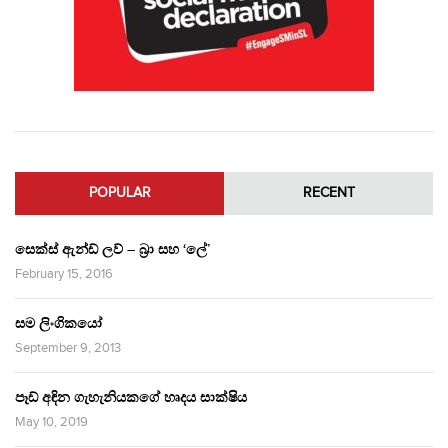
POPULAR
RECENT
සෙක්ස් ඇන්ඩ් ලව් – බ්‍රා සහ ‘ලේ’
February 15, 2016
සම ලිංගිකයෝ
September 9, 2013
පෑඩ් අඳින ගැහැනියකගේ හෘදය සාක්ෂිය
May 10, 2019