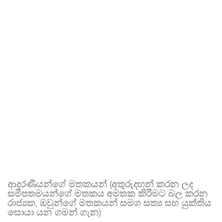
ආදරණීයන්ගේ මතකයන් (අතුරුදහන් කරන ලද
සමීපතමයන්ගේ මතකය අමතක කිරීමට බල කරන
රාජ්‍යක, ඔවුන්ගේ මතකයන් සමග සත්‍ය සහ යුක්තිය
සොයා යන ගමන් ගැන)