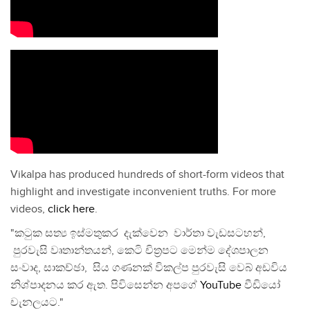
Vikalpa has produced hundreds of short-form videos that
highlight and investigate inconvenient truths. For more
videos,
click here
.
"කටුක සත්‍ය ඉස්මතුකර දැක්වෙන වාර්තා වැඩසටහන්,
පුරවැසි වෘතාන්තයන්, කෙටි චිත්‍රපට මෙන්ම දේශපාලන
සංවාද, සාකච්ඡා, සිය ගණනක් විකල්ප පුරවැසි වෙබ් අඩවිය
නිශ්පාදනය කර ඇත. පිවිසෙන්න අපගේ
YouTube
වීඩියෝ
චැනලයට."