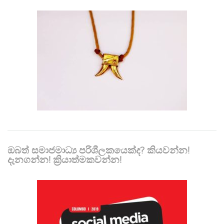
ඔබත් සමාජමාධ්‍ය පරිශීලකයෙක්ද? කියවන්න!
දැනගන්න! ක්‍රියාත්මකවන්න!