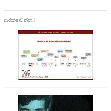
ආරක්ෂාවන්න..!