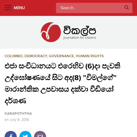
S
Search
MENU
k
for:
i
p
t
o
m
COLOMBO
,
DEMOCRACY
,
GOVERNANCE
,
HUMAN RIGHTS
a
i
එජා සංවිධානයට එරෙහිව (6)දා පැවති
n
උද්ඝෝෂණයේ සිට අද(8) ”විමල්ගේ”
c
o
මාරාන්තික උපවාසය දක්වා වීඩියෝ
n
දර්ශණ
t
e
KARAPOTHTHA
n
on
July 8, 2010
t