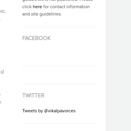
click
here
for contact information
ාප,
and site guidelines.
.
FACEBOOK
සේ
න
TWITTER
ක
Tweets by @vikalpavoices