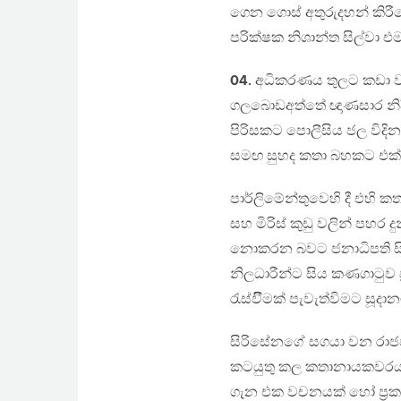
ගෙන ගොස් අතුරුදහන් කිරීම
පරික්ෂක නිශාන්ත සිල්වා එ
04.
අධිකරණය තුලට කඩා වැද
ගලබොඩඅත්තේ ඥාණසාර නිදි
පිරිසකට පොලීසිය ජල විදි
සමඟ සුහද කතා බහකට එක් 
පාර්ලිමේන්තුවෙහි දී එහි 
සහ මිරිස් කුඩු වලින් පහ
නොකරන බවට ජනාධිපති සි
නිලධාරීන්ට සිය කණගාටුව
රැස්විීමක් පැවැත්විමට සූදා
සිරිසේනගේ සගයා වන රාජපක්
කටයුතු කල කතානායකවරයා ව
ගැන එක වචනයක් හෝ ප්‍ර