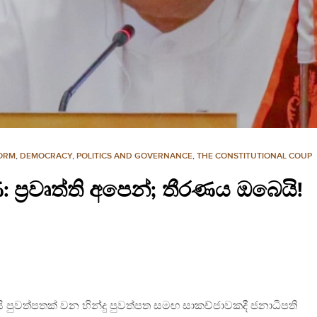
FORM
,
DEMOCRACY
,
POLITICS AND GOVERNANCE
,
THE CONSTITUTIONAL COUP
 ප්‍රවෘත්ති අපෙන්; තීරණය ඔබෙයි!
රිසි පුවත්පතක් වන හින්දු පුවත්පත සමඟ සාකච්ජාවකදී ජනාධිපති