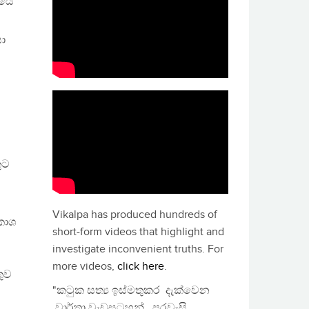
ූයේ
ා
ුට
Vikalpa has produced hundreds of
කාශ
short-form videos that highlight and
investigate inconvenient truths. For
more videos,
click here
.
තුව
"කටුක සත්‍ය ඉස්මතුකර දැක්වෙන
වාර්තා වැඩසටහන්, පුරවැසි