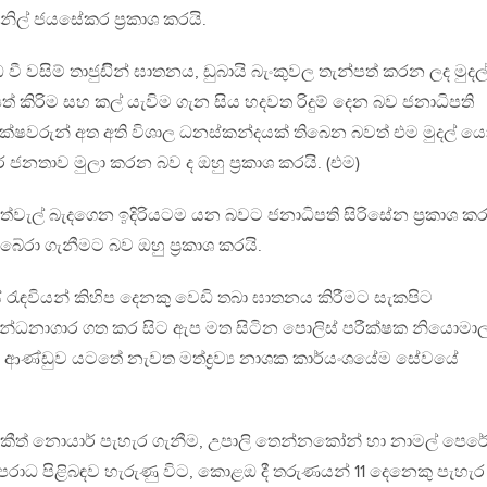
ුනිල් ජයසේකර ප්‍රකාශ කරයි.
වී වසිම් තාජුඩිින් ඝාතනය, ඩුබායි බැංකුවල තැන්පත් කරන ලද මුදල
 කිරිම සහ කල් යැවිම ගැන සිය හදවත රිදුම් දෙන බව ජනාධිපති
ජපක්ෂවරුන් අත අති විශාල ධනස්කන්දයක් තිබෙන බවත් එම මුදල් ය
ර ජනතාව මුලා කරන බව ද ඔහු ප්‍රකාශ කරයි. (එම)
්වැල් බැදගෙන ඉදිරියටම යන බවට ජනාධිපති සිරිසේන ප්‍රකාශ කර
ේරා ගැනීමට බව ඔහු ප්‍රකාශ කරයි.
ැඳවියන් කිහිප දෙනකු වෙඩි තබා ඝාතනය කිරීමට සැකපිට
බන්ධනාගාර ගත කර සිට ඇප මත සිටින පොලිස් පරීක්ෂක නියොමාල
ෂ ආණ්ඩුව යටතේ නැවත මත්ද්‍රව්‍ය නාශක කාර්යංශයේම සේවයේ
, කීත් නොයාර් පැහැර ගැනීම, උපාලි තෙන්නකෝන් හා නාමල් පෙර
අපරාධ පිළිබඳව හැරුණු විට, කොළඔ දී තරුණයන් 11 දෙනෙකු පැහැර