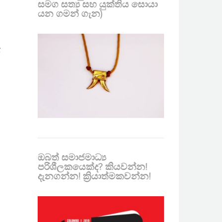
සමග සත්‍ය සහ යුක්තිය සොයා
යන ගමන් ගැන)
ේ
ඔබත් සමාජමාධ්‍ය
පරිශීලකයෙක්ද? කියවන්න!
දැනගන්න! ක්‍රියාත්මකවන්න!