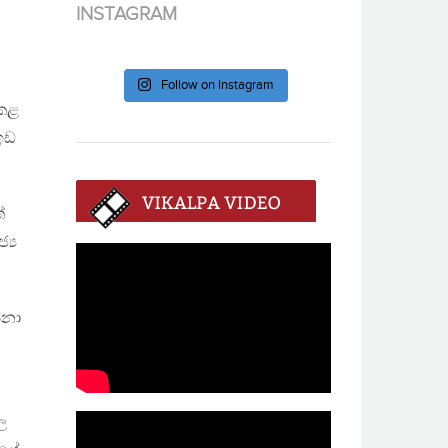
INSTAGRAM
Follow on Instagram
 කළ
ඉඩ
්
්‍ය
්නා
ල