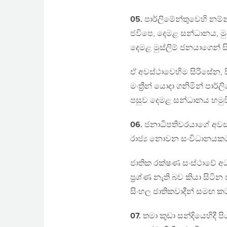
05.
පාර්ලිමේන්තුවෙහි නම
ජවිපෙ, දෙමළ සන්ධානය, මුස
දෙමළ මුස්ලිම් ජනයාගෙන් සි
ඒ අවස්ථාවෙහිම සිරිසේන, ස
මංත්‍රීන් යොදා ගනිමින් පා
පසුව දෙමළ සන්ධානය හමුවීමට
06.
ජනාධිපතිවරයාගේ අවසර
රාජ්‍ය නොවන සංවිධානයකට ප
ජාතික රක්ෂණ සංස්ථාවේ අ
ප්‍රශ්ණ නැති බව කියා සිට
සිංහල ජාතිකවාදීන් සමඟ 
07.
තමා කුඩා සන්දියෙහිදී ප