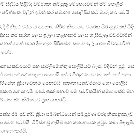
ේ සිද්ධිය පිළිබඳ විමර්ශන කටයුතු මෙහෙයවමින් සිටි පොලිස්
ම පරීක්ෂණ වලින් ඉවත් කර සමාන්‍ය පොලීසියකට මාරු කර යවයි.
ී විනිසුරුවරයාට අපහාස කිරීම නිසා සය වසරක සිර දඩුවමක් විද
හස් කර කරන ලෙස ඉල්ලා කළහකාරී ලෙස හැසිරුණූ චීවරධාරීන්
නයනන්ගෙන් පහර දිම ගැන සිරිසේන සමාව ඉල්ලා එම චීවරධාරීන්
වෙයි.
කතානායකවරයාට සහ පාර්ලිමේන්තු පොලීසියට බැණ වදිමින් පුටු, ප
ර දුන් තමාගේ දේශපාලන හෙංචයියන්ට විරුද්ධව වචනයක් හෝ කතා
රිසේන ක්‍රියාවෙන්ම පෙන්වයි. කතානායකවරයාට හෝ පොලිස්
 ප්‍රකාශ නොකරයි. එපමණක් නොව එම දාමරිකයින් සමඟ එක්ව 
නම් වන බව නිර්භයව ප්‍රකාශ කරයි.
ෂ එම ප්‍රචන්ඩ ක්‍රියා සම්බන්ධයෙන් සම්පූර්ණ වරද නීත්‍යනුකූලව
ෙත පටවයි. මිරිස්කුඩු ගැසීම සහ කතානායක පුටුව කඩා බිඳ දැම
කාශ නොකරයි.