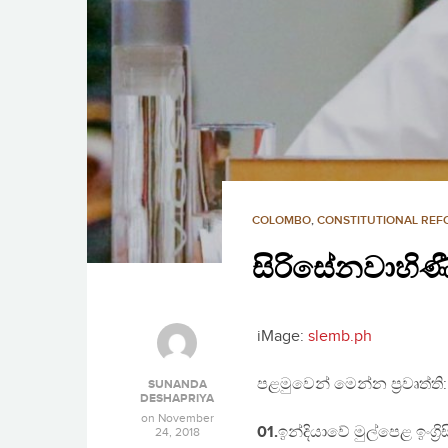
COLOMBO
,
CONSTITUTIONAL RE
සිරිසේනවාහිණී:
iMage:
slemb.ph
පළමුවෙන් මෙන්න ප්‍රවෘත්ති:
SUNANDA
DESHAPRIYA
on
November
01.
ඉන්දියාවේ මුල්පෙළ ඉංග්‍
24, 2018