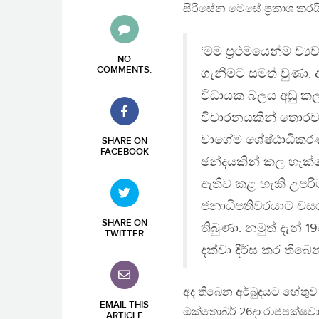
සිරිසේන මෙසේ ප්‍රකාශ කරය
‘මම ප්‍රථමයෙන්ම ව
NO
COMMENTS
.
ගැනිමට සමත් වුණා
විධායක බලය අඩු කල 
විචාරනයකින් තොරව 
වාගේම ශේෂ්ඨාධිකරණ
SHARE ON
FACEBOOK
ඡන්දයකින් කල හැක්
ඇතිව කළ හැකි උපරි
ජනාධිපතිවරයාට වසරක
SHARE ON
තිබුණා. නමුත් දැ
TWITTER
දක්වා දිර්ඝ කර තිබෙන
අද තිබෙන අර්බුදයට හේතුව
EMAIL THIS
ඔක්තොබර් 26දා රාජපක්ෂවාද
ARTICLE