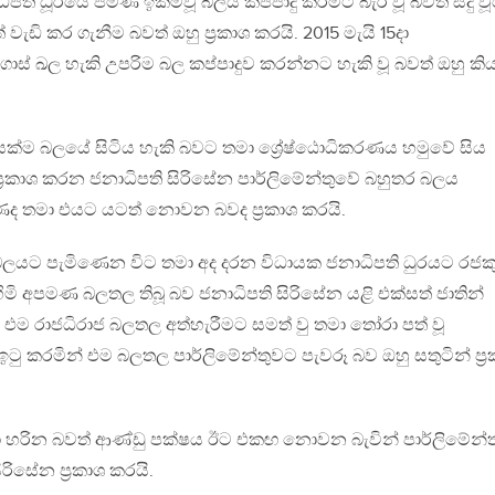
ිපති ධූරයේ පමණ ඉක්මවූ බලය කප්පාදු කිරීමට බැරි වූ බවත් සිදු ව
ඩි කර ගැනීම බවත් ඔහු ප්‍රකාශ කරයි. 2015 මැයි 15දා
ල හැකි උපරිම බල කප්පාදුව කරන්නට හැකි වූ බවත් ඔහු කිය
ම බලයේ සිටිය හැකි බවට තමා ශ්‍රේෂ්ඨාෙධිකරණය හමුවේ සිය
ප්‍රකාශ කරන ජනාධිපති සිරිසේන පාර්ලිමේන්තුවේ බහුතර බලය
ුණද තමා එයට යටත් නොවන බවද ප්‍රකාශ කරයි.
බලයට පැමිණෙන විට තමා අද දරන විධායක ජනාධිපති ධුරයට රජක
ිමි අපමණ බලතල තිබූ බව ජනාධිපති සිරිසේන යළි එක්සත් ජාතින්
් එම රාජධිරාජ බලතල අත්හැරීමට සමත් වු තමා තෝරා පත් වූ
ු කරමින් එම බලතල පාර්ලිමේන්තුවට පැවරූ බව ඔහු සතුටින් ප්‍ර
ුවා හරින බවත් ආණ්ඩු පක්ෂය ඊට එකඟ නොවන බැවින් පාර්ලිමේන්
රිසේන ප්‍රකාශ කරයි.