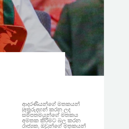
ආදරණීයන්ගේ මතකයන්
(අතුරුදහන් කරන ලද
සමීපතමයන්ගේ මතකය
අමතක කිරීමට බල කරන
රාජ්‍යක, ඔවුන්ගේ මතකයන්