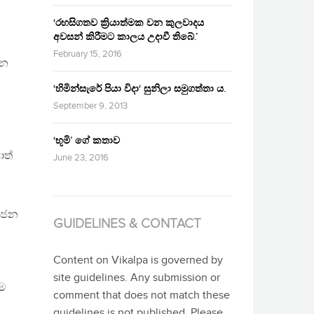
‘රහසිගතව ක්‍රියාත්මක වන කුලවාදය
අවසන් කිරීමට කාලය උදාවී තිබේ.’
February 15, 2016
ින
‘හිමින්සැරේ පියා විදා‘ සුනිලා සමුගත්තා ය.
September 9, 2013
‘භූමි’ ගේ කතාව
ොත්
June 23, 2016
මහජන
GUIDELINES & CONTACT
Content on Vikalpa is governed by
site guidelines. Any submission or
ිම
comment that does not match these
guidelines is not published. Please