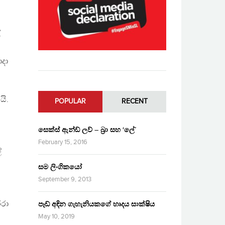
්
ොදා
යි.
POPULAR
RECENT
සෙක්ස් ඇන්ඩ් ලව් – බ්‍රා සහ ‘ලේ’
February 15, 2016
්
සම ලිංගිකයෝ
September 9, 2013
ේරා
පෑඩ් අඳින ගැහැනියකගේ හෘදය සාක්ෂිය
May 10, 2019