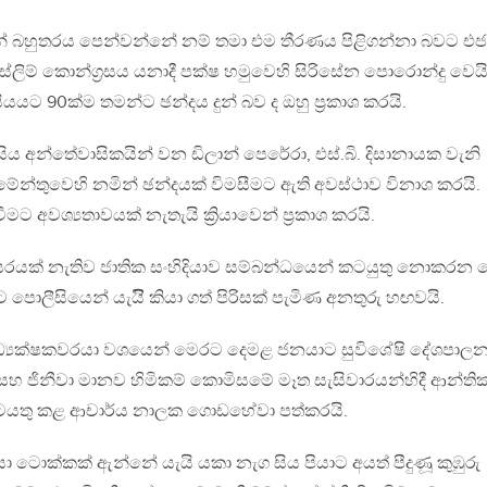
්න් බහුතරය පෙන්වන්නේ නම් තමා එම තීරණය පිළිගන්නා බවට එජ
්ලිම් කොන්ග්‍රසය යනාදී පක්ෂ හමුවෙහි සිරිසේන පොරොන්දු වෙයි
යයට 90ක්ම තමන්ට ඡන්දය දුන් බව ද ඔහු ප්‍රකාශ කරයි.
ිය අන්තේවාසිකයින් වන ඩිලාන් පෙරේරා, එස්.බි. දිසානායක වැනි
ර්ලිමේන්තුවෙහි නමින් ඡන්දයක් විමසීමට ඇති අවස්ථාව විනාශ කරයි.
 අවශ්‍යතාවයක් නැතැයි ක්‍රියාවෙන් ප්‍රකාශ කරයි.
යක් නැතිව ජාතික සංහිදියාව සම්බන්ධයෙන් කටයුතු නොකරන 
ොලීසියෙන් යැයිි කියා ගත් පිරිසක් පැමිණ අනතුරු හඟවයි.
ධ්‍යක්ෂකවරයා වශයෙන් මෙරට දෙමළ ජනයාට සුවිශේෂි දේශපාල
ින සහ ජිනීවා මානව හිමිකම් කොමිසමේ මෑත සැසිවාරයන්හිදී ආන්ති
කටයතු කළ ආචාර්ය නාලක ගොඩහේවා පත්කරයි.
ියා ටොක්කක් ඇන්නේ යැයි යකා නැග සිය පියාට අයත් පීදුණූ කුඹුරු