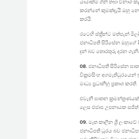
යායාක්ම ගිනි තබා විනාශ ක
කරන්නේ කුමක්දැයි ඔහු නොද
කරයි.
රටෙහි ස්ත්‍රීන්ට මත්පැන
ජනාධිපති සිරිසේන ඔහුගේ 
දුන් බව තොරතුරු දරන ගැ
08.
ජනාධිපති සිරිසේන ඝාතනය
වික්‍රමසිංහ අගමැතිධුරයෙන
මාධ්‍ය ප්‍රධානීහු ප්‍රකාශ කරති.
එවැනි ඝාතන ක්‍රමන්ත්‍ර
ලෙස එජාප උපනායක සජිත් ප්‍
09.
මෑත කාලීන ශ්‍රී ලංකා
ජනාධිපති ධූරය බව ජනාධිපත