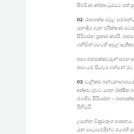
සිළුමිණ කර්තෘ ධූරයට පත් ස
02.
රාජපක්ෂ පවුල සම්බන්ධ 
යනාදිය ගැන පරීක්ෂණ යටපත්
සිරිසේන ප්‍රකාශ කරයි. රා
ගනිමින් රටෙහි අවුල් ඇතික
තමා රාජපක්ෂවරුන් සමඟ අත
තමා මේ පියවර ගන්නේ රට බ
03.
වැලිකඩ බන්ධනාගාරයේ ර
අත්අඩංගුවට ගෙන රක්ෂිත 
රංගජීව සිරිසේන – රාජපක්
පිහිටුයි.
ලසන්න වික්‍රමතුංග ඝාතනය
යන මාධ්‍යවේදීන්ට එරෙහි 