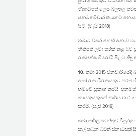
පුරා කිසිවකුට විධායක ජනාධ
ඒකාධිපති ලෙස බලතල තවත් වැ
පනමතවිචාරණයකට නොගොස් ඛ
සිටී. (මැයි 2018)
තමාට වසර පහක් නොව හයක්
නීතිපති ලවා තරක් කළ බව 
රාජපක්ෂ විරෝධී පිළට තිබ
10.
තමා 2015 ජනවාරියේදී 
හෝ රාජාධිරාජයකුට තරම් හ
හමුවේ ප්‍රකාශ කරයි. එනමුත
නායකුයකුගේ කාර්ය භාරය ඉට
කරයි. (සැප් 2018)
තමා පාර්ලිමෙන්තුව විසුර
කල් තබන බවත් ජනාධිපති සි