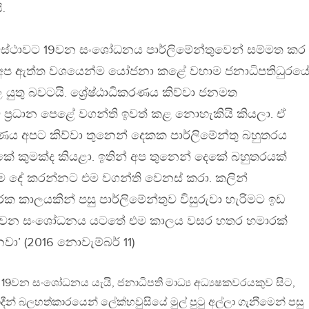
ි.
්‍යවස්ථාවට 19වන සංශෝධනය පාර්ලිමේන්තුවෙන් සම්මත කර
. අප ඇත්ත වශයෙන්ම යෝජනා කළේ වහාම ජනාධිපතිධුරය
යුතු බවටයි. ශ්‍රේෂ්ඨාධිකරණය කිව්වා ජනමත
ප්‍රධාන පෙළේ වගන්ති ඉවත් කළ නොහැකියි කියලා. ඒ
ය අපට කිව්වා තුනෙන් දෙකක පාර්ලිමේන්තු බහුතරය
කේ කුමක්ද කියළා. ඉතින් අප තුනෙන් දෙකේ බහුතරයක්
ම දේ කරන්නට එම වගන්ති වෙනස් කරා. කලින්
 කාලයකින් පසු පාර්ලිමේන්තුව විසුරුවා හැරිමට ඉඩ
න් 19වන සංශෝධනය යටතේ එම කාලය වසර හතර හමාරක්
වා’ ‍(2016 නොවැම්බර් 11)
 19වන සංශෝධනය යැයි, ජනාධිපති මාධ්‍ය අධ්‍යෂකවරයකුව සිට,
ීන් බලහත්කාරයෙන් ලේක්හවුසියේ මුල් පුටු අල්ලා ගැන‍ීමෙන් පසු