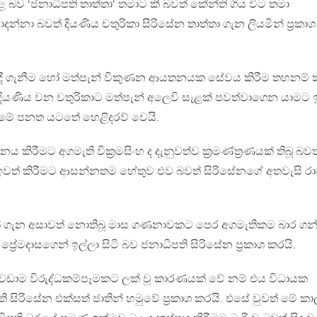
ළ බව ‘ජනාධිපති තාත්තා‘ තමාට කී බවත් කේන්ති ගිය විට තමා
න්නා බවත් දියණිය චතුරිකා සිරිසේන තාත්තා ගැන ලියමින් ප්‍රකාශ
් මිලදී ගැනීම හෝ මත්පැන් විකුණන ආයතනයක සේවය කිරීම තහනම්
දියණිය වන චතුරිකාට මත්පැන් අලෙවි සැළක් පවත්වාගෙන යාමට 
නිමේ පනත යටතේ හෙළිදරව් වෙයි.
 කිරීමට අගමැති වික්‍රමසිංහ ද දැනුවත්ව ක්‍රමණ්ත්‍රණයක් තිබූ බවත
් ඉවත් කිරීමට ආසන්නතම හේතුව එව බවත් සිරිසේනගේ අතවැසි රාජ
ණයක් ගැන අසාවත් නොතිබූ මාස ගණනාවකට පෙර අගමැතිකම බාර ගන
රේමදාසගෙන් ඉල්ලා සිටි බව ජනාධිපති සිරිසේන ප්‍රකාශ කරයි.
වේ වඩාම විරුද්ධකම්පෑමකට ලක් වූ කාරණයක් වේ නම් එය විධායක
ි සිරිසේන එක්සත් ජාතින් හමුවේ ප්‍රකාශ කරයි. එසේ වුවත් මේ කා