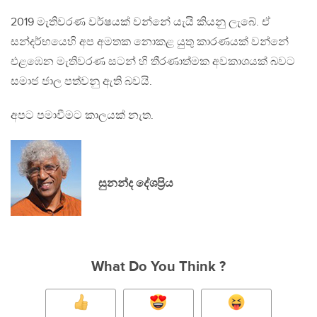
2019 මැතිවරණ වර්ෂයක් වන්නේ යැයි කියනු ලැබේ. ඒ
සන්දර්භයෙහි අප අමතක නොකළ යුතු කාරණයක් වන්නේ
එළඹෙන මැතිවරණ සටන් හි තීරණාත්මක අවකාශයක් බවට
සමාජ ජාල පත්වනු ඇති බවයි.
අපට පමාවීමට කාලයක් නැත.
සුනන්ද දේශප්‍රිය
What Do You Think ?