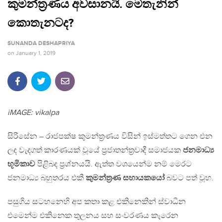
කුමන්ත්‍රණය අවසානයි. මෙතැනින්
කොතැනටද?
SUNANDA DESHAPRIYA
on
January 1, 2019
iMAGE: vikalpa
සිරිසේන – රාජපක්ෂ කුමන්ත්‍රණය විසින් ඉස්මත්තට ගෙන එන
ලද වැදගත් කාරණයක් වූයේ ප්‍රජාතන්ත්‍රවාදී සමාජයක
ජනමාධ්‍ය
භූමිකාව
පිළිබද ප්‍රශ්නයයි. ඇත්ත වශයෙන්ම නම් මෙරට
ජනමාධ්‍ය බහුතරය එකී
කුමන්ත්‍රණ සහායකයෝ
බවට පත් වූහ.
පසුගිය සටහනෙහි අප කතා කළ එකිනෙකින් ස්වාධීන
එමෙන්ම එකිනෙක තුලනය සහ සංවරණය කැරෙන