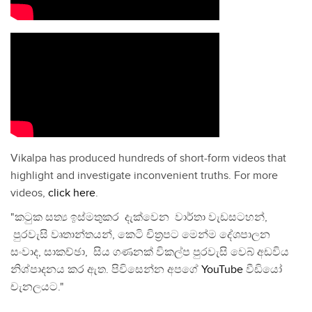
Vikalpa has produced hundreds of short-form videos that
highlight and investigate inconvenient truths. For more
videos,
click here
.
"කටුක සත්‍ය ඉස්මතුකර දැක්වෙන වාර්තා වැඩසටහන්,
පුරවැසි වෘතාන්තයන්, කෙටි චිත්‍රපට මෙන්ම දේශපාලන
සංවාද, සාකච්ඡා, සිය ගණනක් විකල්ප පුරවැසි වෙබ් අඩවිය
නිශ්පාදනය කර ඇත. පිවිසෙන්න අපගේ
YouTube
වීඩියෝ
චැනලයට."