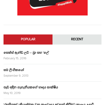
POPULAR
RECENT
සෙක්ස් ඇන්ඩ් ලව් – බ්‍රා සහ ‘ලේ’
February 15, 2016
සම ලිංගිකයෝ
September 9, 2013
පෑඩ් අඳින ගැහැනියකගේ හෘදය සාක්ෂිය
May 10, 2019
‘රහසිගතව ක්‍රියාත්මක වන කුලවාදය අවසන් කිරීමට කාලය උදාවී