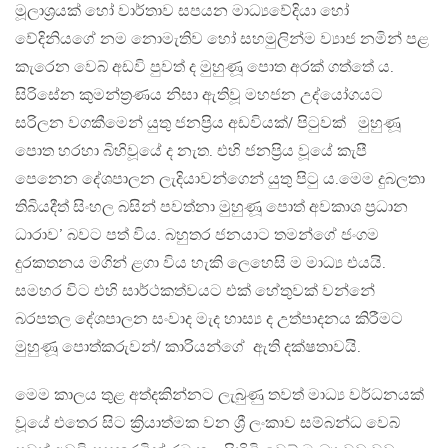
මූලාශ්‍රයක් හෝ වාර්තාව සපයන මාධ්‍යවේදියා හෝ
වේදිනියගේ නම නොමැතිව හෝ සහමුලින්ම ව්‍යාජ නමින් පළ
කැරෙන වෙබ් අඩවි පුවත් ද මුහුණූ පොත අරක් ගත්තේ ය.
සිරිසේන කුමන්ත්‍රණය නිසා ඇතිවූ මහජන උද්යෝගයට
සරිලන වගකීමෙන් යුතු ජනප්‍රිය අඩවියක්/ පිටුවක් මුහුණූ
පොත හරහා බිහිවූයේ ද නැත. එහි ජනප්‍රිය වූයේ කැපී
පෙනෙන දේශපාලන ලැදියාවන්ගෙන් යුතු පිටු ය.මෙම දුබලතා
තිබියදීත් සිංහල බසින් පවත්නා මුහුණූ පොත් අවකාශ ප්‍රධාන
ධාරාව’ බවට පත් විය. බහුතර ජනයාට තමන්ගේ ජංගම
දුරකතනය මගින් ළගා විය හැකි ලෙහෙසි ම මාධ්‍ය එයයි.
සමහර විට එහි සාර්ථකත්වයට එක් හේතුවක් වන්නේ
බරපතල දේශපාලන සංවාද මැද හාස්‍ය ද උත්පාදනය කිරීමට
මුහුණූ පොත්කරුවන්/ කාරියන්ගේ ඇති දක්ෂතාවයි.
මෙම කාලය තුළ අත්දකින්නට ලැබුණු තවත් මාධ්‍ය වර්ධනයක්
වූයේ එතෙර සිට ක්‍රියාත්මක වන ශ්‍රී ලංකාව සම්බන්ධ වෙබ්