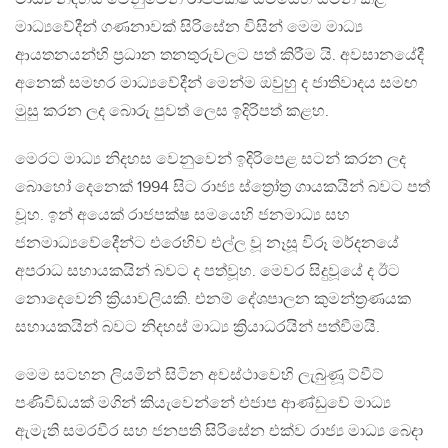
මාධ්‍යවේදීන් ගණනාවක් සිරිසේන විසින් මෙම මාධ්‍ය
ආයතනයන්හි ප්‍රධාන තනතුරුවලට පත් කිරීම යි. අවසානයේදී
අනෙක් සමහර මාධ්‍යවේදීන් මෙන්ම ඔවුහු ද ජාතිවාදය සමඟ
මුසු කරන ලද බොරු පුවත් ලෙස ඉදිරිපත් කළහ.
මෙරට මාධ්‍ය නිදහස වෙනුවෙන් ඉදිරිපෙළ සටන් කරන ලද
බොහෝ දෙනෙක් 1994 සිට රාජ්‍ය ස්ත්‍රෝත්‍ර ගායකයින් බවට පත්
වූහ. ඉන් අයෙක් රාජපක්ෂ සමයෙහි ජනමාධ්‍ය සහ
ජනමාධ්‍යවේදෙීන්ට එරෙහිව එල්ල වූ නෑසූ විරූ මර්දනයේ
අපරාධ සහායකයින් බවට ද පත්වූහ. මෙවර සිදුවූයේ ද ඊට
නොදෙවෙනි ක්‍රියාවලියකි. එනම් දේශපාලන කුමන්ත්‍රණයක
සහායකයින් බවට නිදහස් මාධ්‍ය ක්‍රියාධරයින් පත්වීමයි.
මෙම සටහන ලියමින් සිටින අවස්ථාවෙහි ලැබුණූ ට්වීට්
පණිවිඩයක් මගින් කියැවෙන්නේ එජාප ආණ්ඩුවේ මාධ්‍ය
ඇමැති සමරවීර සහ ජනපති සිරිසේන එක්ව රාජ්‍ය මාධ්‍ය බෙදා