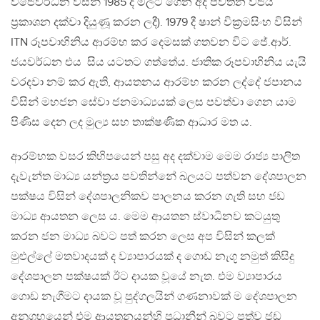
විජේවර්ධන විසින් 1985 දී මිලට ගෙන අද පවතින විජය
ප්‍රකාශන දක්වා දියුණූ කරන ලදී). 1979 දී ෂාන් වික්‍රමසිංහ විසින්
ITN රූපවාහිනිය ආරම්භ කර දෙමසක් ගතවන විට ජේ.ආර්.
ජයවර්ධන එය සිය යටතට ගත්තේය. ජාතික රූපවාහිනිය යැයි
වරදවා නම් කර ඇති, ආයතනය ආරම්භ කරන ලද්දේ ජපානය
විසින් මහජන සේවා ජනමාධ්‍යයක් ලෙස පවත්වා ගෙන යාම
පිණිස දෙන ලද මුල්‍ය සහ තාක්ෂණික ආධාර මත ය.
ආරම්භක වසර කිහිපයෙන් පසු අද දක්වාම මෙම රාජ්‍ය පාලිත
දැවැන්ත මාධ්‍ය යන්ත්‍රය පවතින්නේ බලයට පත්වන දේශපාලන
පක්ෂය විසින් දේශපාලනිකව පාලනය කරන ගැති සහ ජඩ
මාධ්‍ය ආයතන ලෙස ය. මෙම ආයතන ස්වාධීනව කටයුතු
කරන ජන මාධ්‍ය බවට පත් කරන ලෙස අප විසින් කලක්
මුළුල්ලේ මතවාදයක් ද ව්‍යාපාරයක් ද ගොඩ නැගූ නමුත් කිසිදු
දේශපාලන පක්ෂයක් ඊට දායක වූයේ නැත. එම ව්‍යාපාරය
ගොඩ නැගීමට දායක වූ පුද්ගලයින් ගණනාවක් ම දේශපාලන
අනුග්‍රහයෙන් එම ආයතනයන්හි ප්‍රධානීන් බවට පත්ව ජඩ