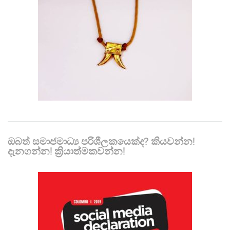
ඔබත් සමාජමාධ්‍ය පරිශීලකයෙක්ද? කියවන්න!
දැනගන්න! ක්‍රියාත්මකවන්න!