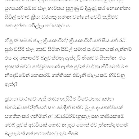
යුගයෙහි සමාජ ජාල භාවිතය පුහුණු වී දියුණූ කර නොගන්නා
සිවිල් සමාජ ක්‍රියා ධරයකු සමාන වන්නේ වෙඩි තැබීමට
නොදන්නා ගරිල්ලා භටයකුට ය.
නිපුණ සමාජ ජාල ක්‍රියාකාරීන්/ ක්‍රියාකාරිනියන් සියයක් රට
පුරා විසිරී ජාල ගතව සිටින සිවිල් සමාජ සංවිධානයක් ඇත්නම්
එය අද කොතරම් බලවත්වනු ඇත්දැයි නිකමට සිතන්න. එය
දහසක් බවට පත්වුවහොත් ඇත්ත පුවත් වාර්තා කිරීමේත් මත
නිපදවීමේත් කොතරම් ශක්තියක් එවැනි ජාලයකට හිමිවනු
ඇත්ද?
ප්‍රධාන ධාරාවේ ගැති මාධ්‍ය හැසිරීම විවේචනය කරන
ජනමාධ්‍යවේදිනියන් සහ වේදීන් එක්ව මුල්‍ය දායකත්වයක්
සහතික කර ගනිමින් අාචාරධර්මානුකූල සහ කාර්යක්ෂම
වෙබ් පුවත් අඩවියක් ගොඩ නැගුව හොත් එවැන්නක්ද මහත්
බලපෑමක් අත් කරගන්නට ඉඩ තිබේ.