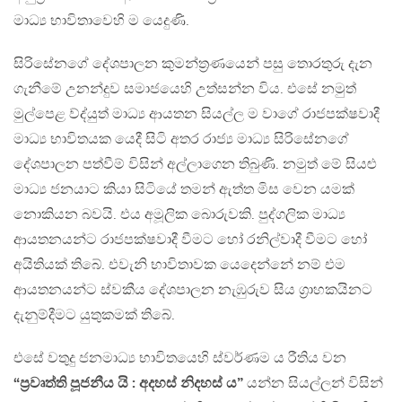
මාධ්‍ය භාවිතාවෙහි ම යෙදුණි.
සිරිසේනගේ දේශපාලන කුමන්ත්‍රණයෙන් පසු තොරතුරු දැන
ගැනීමේ උනන්දුව සමාජයෙහි උත්සන්න විය. එසේ නමුත්
මුල්පෙළ ව්ද්යුත් මාධ්‍ය ආයතන සියල්ල ම වාගේ රාජපක්ෂවාදී
මාධ්‍ය භාවිතයක යෙදී සිටි අතර රාජ්‍ය මාධ්‍ය සිරිසේනගේ
දේශපාලන පත්වීම් විසින් අල්ලාගෙන තිබුණි. නමුත් මේ සියළු
මාධ්‍ය ජනයාට කියා සිටියේ තමන් ඇත්ත මිස වෙන යමක්
නොකියන බවයි. එය අමූලික බොරුවකි. පුද්ගලික මාධ්‍ය
ආයතනයන්ට රාජපක්ෂවාදී වීමට හෝ රනිල්වාදී වීමට හෝ
අයිතියක් තිබේ. එවැනි භාවිතාවක යෙදෙන්නේ නම් එම
ආයතනයන්ට ස්වකීය දේශපාලන නැඹුරුව සිය ග්‍රාහකයිනට
දැනුම්දීමට යුතුකමක් තිබේ.
එසේ වතුදු ජනමාධ්‍ය භාවිතයෙහි ස්වර්ණම ය රීතිය වන
“ප්‍රවෘත්ති පූජනීය යි : අදහස් නිදහස් ය”
යන්න සියල්ලන් විසින්