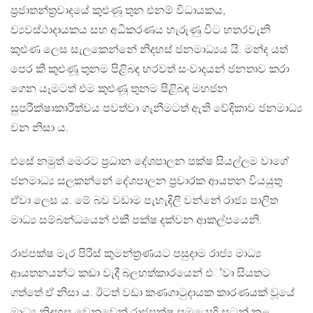
ප්‍රජාතන්ත්‍රවාදයේ කුළුණූ තුන එනම් විධායකය,
ව්‍යවස්ථාදායකය සහ අධිකරණය හැරුණු විට හතරවැනි
කුළුණ ලෙස සැලකෙන්නේ නිදහස් ජනමාධ්‍යය යි. මන්ද යත්
පෙර කී කුළුණූ තුනම පිළිබඳ හරවත් සංවාදයන් ජනතාව කරා
ගෙන යෑමටත් එම කුළුණූ තුනම පිළිබඳ මහජන
සුපරීක්ෂාකාරීත්වය පවත්වා ගැනීමටත් ඇති වේදිකාව ජනමාධ්‍ය
වන නිසා ය.
එසේ නමුත් මෙරට ප්‍රධාන දේශපාලන පක්ෂ සියල්ලම වාගේ
ජනමාධ්‍ය සලකන්නේ දේශපාලන ප්‍රචාරක ආයතන වියයුතු
ඒවා ලෙස ය. මේ බව වඩාම පැහැදිලි වන්නේ රාජ්‍ය පාලිත
මාධ්‍ය සම්බන්ධයෙන් එකී පක්ෂ දක්වන ආකල්පයෙනි.
රාජපක්ෂ මැර පිරිස් කුමන්ත්‍රණයට පසුදාම රාජ්‍ය මාධ්‍ය
ආයතනයන්ට කඩා වැදී බලහත්කාරයෙන් එ්වා සියතට
ගත්තේ ඒ නිසා ය. ඊටත් වඩා කණගාටුදායක කාරණයක් වූයේ
මාධ්‍ය නිදහස වෙනුවෙන් රාජපක්ෂ සමයෙහි සටන් කළ