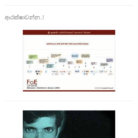
ආරක්ෂාවන්න..!