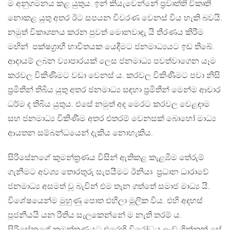
ම අනුගමනය කළ යුතුය. ඉන් කියැවෙන්නේ ප්‍රවෘත්ති විකෘති
නොකළ යුතු අතර ඊට සපයන විවරණ වෙනස් විය හැකි බවයි.
නමුත් විකාශනය කරන පුවත් මොනවාදැ යි තීරණය කිරීම
මඟින් පක්ෂග්‍රාහී භාවිතයක යෙදීමට ජනමාධ්‍යයට ඉඩ තිබේ.
ආදායම් ලබන ව්‍යාපාරයක් ලෙස ජනමාධ්‍ය පවත්වාගෙන යෑම
කරවල විකිණීමට වඩා වෙනස් ය. කරවල විකිණීමට පවා නිසි
ප්‍රමිතීන් තිබිය යුතු අතර ජනමාධ්‍ය සඳහා ප්‍රමිතීන් මෙන්ම ආචාර
ධර්ම ද තිබිය යුතුය. එසේ නමුත් අද මෙරට කරවල වෙළඳාම
සහ ජනමාධ්‍ය විකිණීම අතර එතරම් වෙනසක් බොහෝ මාධ්‍ය
ආයතන සම්බන්ධයෙන් දැකිය නොහැකිය.
සිරිසේනගේ කුමන්ත්‍රණය විසින් ඇතිකළ කැළඹීම තේරුම්
ගැනීමට අවශ්‍ය තොරතුරු සැපයීමට ඊනියා ප්‍රධාන ධාරාවේ
ජනමාධ්‍ය අසමත් වූ බැවින් එම තැන ගත්තේ සමාජ මාධ්‍ය යි.
විශේෂයෙන්ම මුහුණු පොත එහිලා මූලික විය. එහි අදහස්
පූජනීයයි යන රීතිය සැලකෙන්නේ ම නැති තරම් ය.
සිරිසේනගේ කුමන්ත්‍රණයට එරෙහි විරෝධය ලැව් ගින්නක් සේ