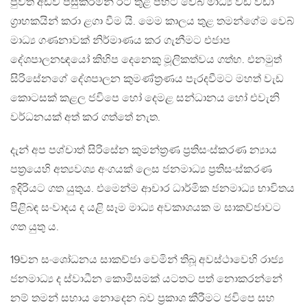
පුවත් අඩවි පසුකරමින් රට තුළ පිහිටි වෙබ් මාධ්‍ය වඩ වඩා
ග්‍රාහකයින් කරා ළගා වීම යි. මෙම කාලය තුළ තමන්ගේම වෙබ්
මාධ්‍ය ගණනාවක් නිර්මාණය කර ගැනීමට එජාප
දේශපාලනඥයෝ කිහිප දෙනෙකු මූලිකත්වය ගත්හ. එනමුත්
සිරිසේනගේ දේශපාලන කුමණ්ත්‍රණය පැරදවීමට මහත් වැඩ
කොටසක් කළල ජවිපෙ හෝ දෙමළ සන්ධානය හෝ එවැනි
වර්ධනයක් අත් කර ගත්තේ නැත.
දැන් අප පශ්චාත් සිරිසේන කුමන්ත්‍රණ ප්‍රතිසංස්කරණ න්‍යාය
පත්‍රයෙහි අත්‍යවශ්‍ය අංගයක් ලෙස ජනමාධ්‍ය ප්‍රතිසංස්කරණ
ඉදිරියට ගත යුතුය. එමෙන්ම ආචාර ධාර්මික ජනමාධ්‍ය භාවිතය
පිළිබඳ සංවාදය ද යළි සෑම මාධ්‍ය අවකාශයක ම සාකච්ජාවට
ගත යුතු ය.
19වන සංශෝධනය සාකච්ජා වෙමින් තිබූ අවස්ථාවෙහි රාජ්‍ය
ජනමාධ්‍ය ද ස්වාධීන කොමිසමක් යටතට පත් නොකරන්නේ
නම් තමන් සහාය නොදෙන බව ප්‍රකාශ කීරීමට ජවිපෙ සහ