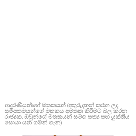
ආදරණීයන්ගේ මතකයන් (අතුරුදහන් කරන ලද
සමීපතමයන්ගේ මතකය අමතක කිරීමට බල කරන
රාජ්‍යක, ඔවුන්ගේ මතකයන් සමග සත්‍ය සහ යුක්තිය
සොයා යන ගමන් ගැන)