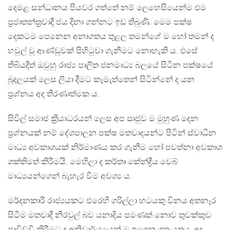
දෙමළ සන්ධානය පියවර ගත්තේ නම් ලෙහෙසියෙන්ම එම
ප්‍රජාතන්ත්‍රවාදී ජය දිනා ගන්නට ඉඩ තිබුණි. මෙම පක්ෂ
දෙකටම පෙනෙන අනාගතය තුළල තමන්ගේ ම හෝ තමන් ද
හවුල් වූ ආණ්ඩුවක් පිහිටුවා ගැනීමට නොහැකි ය. එසේ
තිබියදීත් ඔවුහු රාජ්‍ය පාලිත ජනමාධ්‍ය බලයේ සිටින පක්ෂයේ
බූදලයක් ලෙස ලියා දීමට කැමැත්තෙන් සිටින්නේ ද යන
ප්‍රශ්නය අද තීරණාත්මක ය.
සිවිල් සමාජ ක්‍රියාධරයන් ලෙස අප ඍජුව ම මුහුණ දෙන
ප්‍රශ්නයක් නම් දේශපාලන පක්ෂ මතවාදයන්ට පිටින් ස්වාධීන
මාධ්‍ය අවකාශයක් නිර්මාණය කර ගැනීම හෝ පවත්නා අවකාශ
ශක්තිමත් කිරීමයි. මෙහිලා ද කර්තෘ කේන්ද්‍රීය වෙබ්
මාධ්‍යයන්ගෙන් බැහැර වීම අවශ්‍ය ය.
මර්දනකාරී රාජ්‍යයකට එරෙහි ගරිල්ලා භටයකු විනය අතනෑර
සිටීම මතවාදී නිරවුල් බව යනාදිය පමණක් නොව තුවක්කුව
පාවිච්චි කිරීමට ද අනිවාර්යයෙන් ම ඉගෙන ගත යුතුය. අද