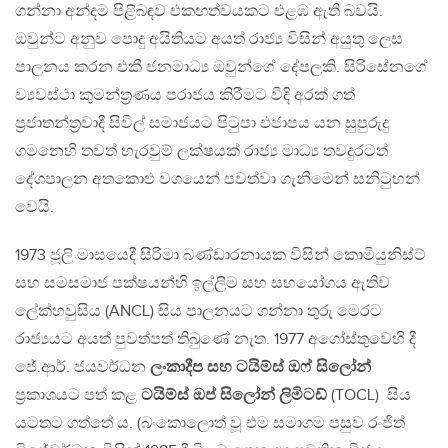
ගන්නා අන්දම පිළිබඳව එකඟත්වයකට එළඹ ඇති බවයි.
ඔවුන්ට අනුව පොදු අයිතියට අයත් රාජ්‍ය විසින් අයුතු ලෙස
පාලනය කරන එකී ජනමාධ්‍ය ඔවුන්ගේ දේපලකි. සිරිසේනගේ
ව්‍යවස්ථා කුමන්ත්‍රණය පරාජය කිරීමට වීදි අරක් ගත්
ප්‍රජාතන්ත්‍රවාදී සිවිල් සමාජයට පිටුපා එජාපය යන සුපුරුදු
ගමනෙහි තවත් හැරවුම් ලක්ෂයක් රාජ්‍ය මාධ්‍ය තවදුරටත්
දේශපාලන අතකොළු වශයෙන් පවත්වා ගැනීමෙන් සනිටුහන්
වෙයි.
1973 ජූලි මාසයෙදී සිරිමා බණ්ඩාරනායක විසින් කොමියුනිස්ට්
සහ සමසමාජ පක්ෂයන්හි ඉල්ලීම සහ සහයෝගය ඇතිව
ලේක්හවුසිය (ANCL) සිය පාලනයට ගන්නා තුරු මෙරට
රාජ්‍යයට අයත් පුවත්පත් තිබුණේ නැත. 1977 අගෝස්තුවෙහි දී
ජේ.ආර්. ජයවර්ධන
ලංකාදීප සහ ටයිම්ස් ඔෆ් සිලෝන්
ප්‍රකාශයට පත් කළ
ටයිම්ස් ඔප් සිලෝන් ලිමිටඩ්
(TOCL) සිය
යටතට ගත්තේ ය. (බංකොලොත් වූ එම සමාගම පසුව රංජිත්