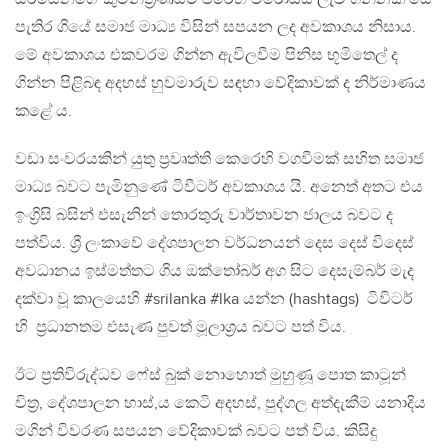
පැතිර ගියේ සමාජ මාධ්‍ය විසින් සපයන ලද අවකාශය නිසාය.
මේ අවකාශය එකවරම ගින්න ඇවිලවීම පිනිස භූමිතෙල් ද
ගින්න පිළිබඳ අදහස් හුවමාරුව සඳහා වේදිකාවක් ද නිර්මාණය
කළේ ය.
වඩා සංවරයකින් යුතු ප්‍රවෘත්ති කෙරෙහි වගවීමක් සහිත සමාජ
මාධ්‍ය බවට පැමිනුණේ ටිවීටර් අවකාශය යි. අනෙත් අතට එය
ඉංග්‍රිසි බසින් එසැනින් තොරතුරු වාර්තාවන ජාලය බවට ද
පත්විය. ශ්‍රී ලංකාවේ දේශපාලන වර්ධනයන් දෙස දෙස් විදෙස්
අවධානය ඉස්මත්තට ගිය ඔක්තෝබර් අග සිට දෙසැම්බර් මැද
දක්වා වූ කාලයෙහි #srilanka #lka යන්න (hashtags) ටිවිටර්
හි ප්‍රධානතම එසැණ පුවත් මූලාශ්‍රය බවට පත් විය.
ඊට ප්‍රතිවිරුද්ධව ෆේස් බුක් නොහොත් මුහුණූ පොත කාටූන්
විත්‍ර, දේශපාලන හාස්‍,ය කෙටි අදහස්, පුද්ගල අත්දැකීම් යනාදිය
මගින් විවරණ සපයන වේදිකාවක් බවට පත් විය. කිසිදු