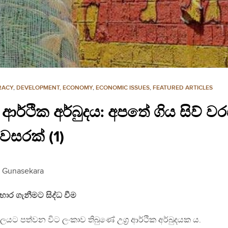
RACY
,
DEVELOPMENT, ECONOMY
,
ECONOMIC ISSUES
,
FEATURED ARTICLES
ග‍්‍ර ආර්ථික අර්බුදය: අපතේ ගිය සිව
සරක් (1)
n Gunasekara
ාර ගැනීමට සිද්ධ වීම
ලයට පත්වන විට ලංකාව තිබුණේ උග‍්‍ර ආර්ථික අර්බුදයක ය.