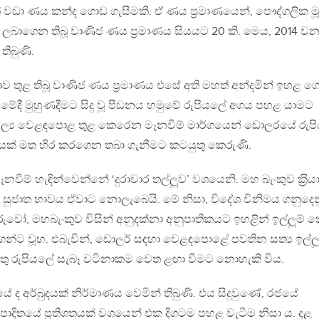
 වඩා ණය කන්ද ගොඩ ගැසීමකි. ඒ ණය ප‍්‍රමාණයෙන්, පෞද්ගලික මූල
බාගෙන තිබූ වාණිජ ණය ප‍්‍රමාණය සියයට 20 කි. මෙය, 2014 ව
තිබුණි.
ව තුළ තිබූ වාණිජ ණය ප‍්‍රමාණය එසේ අති මහත් අන්දමින් ඉහළ ග
ීමේදී මුහුණදීමට සිදු වූ පීඩනය හමුවේ රුපියලේ අගය පහළ යාමට
මූල්‍ය වෙළඳපොළ තුළ කෙරෙන මෑනවීම් මාර්ගයෙන් ඩොලරයේ රුපි
 අගයක් මත හිර කරගෙන තබා ගැනීමට කටයුතු කෙරුණි.
වීම් හැඳින්වෙන්නේ ‘දුරාචාර තල්ලූව’ වශයෙනි. මහ බැංකුව ක‍්‍රි
සුජාත භාවය ඒවාට නොලැබෙයි. මේ නිසා, විදේශ විනිමය ගනුදෙන
රුවෝ, මහබැංකුව විසින් අනුදක්නා අනුපාතිකයට ඉහළින් ඉල්ලූම්
රගන්ට වූහ. එබැවින්, ඩොලර් සඳහා වෙළඳපොළේ පවතින සත්‍ය ඉල්ල
 යුතු රුපියලේ සැබෑ වටිනාකම වෙත ළඟා වීමට නොහැකි විය.
යේ ද අර්බුදයක් නිර්මාණය වෙමින් තිබුණි. එය සිදුවුණේ, රජයේ
පාදිතයේ ප‍්‍රතිශතයක් වශයෙන් එක දිගටම පහළ වැටීම නිසා ය. දළ