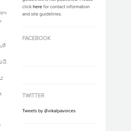
click
here
for contact information
්නා
and site guidelines.
ා
FACEBOOK
ඇති
මයි.
යේ
්
TWITTER
Tweets by @vikalpavoices
ට