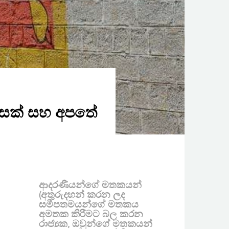
් වරසක් සහ අපතේ
ආදරණීයන්ගේ මතකයන්
(අතුරුදහන් කරන ලද
සමීපතමයන්ගේ මතකය
අමතක කිරීමට බල කරන
රාජ්‍යක, ඔවුන්ගේ මතකයන්