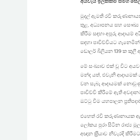
අයවැය ඉලක්කම් සමග සෙල්
මුදල් ඇමති රවි කරුණානාය
තුළ, අධ්‍යාපනය සහ සෞඛ්‍
කිරීම සඳහා අපූරු ආදායම් 
සඳහා පාවිච්චියට ගැනෙමින්
ඩොලර් බිලියන 139 ක කුලී 
මේ සංඛ්‍යාව එක් වූ විට අ
මන්ද යත්, එවැනි ආදායමක
වන සැබෑ ආදායමක් නොවුණු 
පාවිච්චි කිරීමේ ඇති අවදා
ඔට්ටු වීම යහපාලන ප‍්‍රති
එහෙත් රවි කරුණානායක ඇ
ලෝකය පුරා සිටින රාජ්‍ය ම
අඥාන ක‍්‍රියාව නිවැරදි කිරී