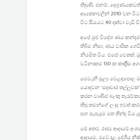
තිබුණි. එනම්, දෙගුණයකටත්
ආයතනවලින් 2010 වන විට ල
විට සියයට 40 දක්වා වැඩි වී 
අපේ මුළු විදේශ ණය කන්දරා
තිබීම නිසා, ණය වාරික ගෙව
නියමිත විය. එසේ වෙතත්, 
වටිනාකම 130 ක කෘත‍්‍රීම
මෙවැනි මූල්‍ය වෙළඳපොල මෑන
යොදවන ‘සදාචාර තල්ලූවක’ 
කරන වාණිජ බැංකු තැරැව්ක
තිබූ තමන්ගේ ලංසු ඉවත් ක
සහ සැපයුම මත තීන්දු විය
මේ අතර, රාජ්‍ය ආදායම් අංශ
ආදායම, රටේ දළ දේශීය නිෂ්