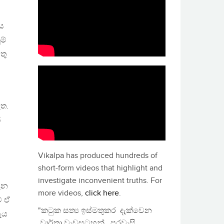
ය
ම්
තු
ැත.
්
Vikalpa has produced hundreds of
short-form videos that highlight and
investigate inconvenient truths. For
ැන
more videos,
click here
.
ේ ඒ
"කටුක සත්‍ය ඉස්මතුකර දැක්වෙන
වැය
වාර්තා වැඩසටහන්, පුරවැසි