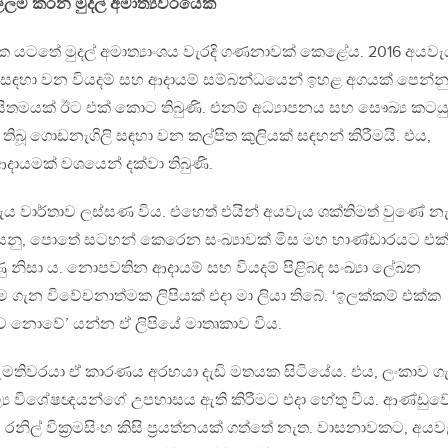
ලම් කරන මුදල් අමාත්‍යවරයෙක්
ක යටතේ මුදල් අමාත්‍යාංශය වැරදි ගණනාවක් කෙළේය. 2016 අයවැ
ය සඳහා වන වියදම් සහ ආදායම් සම්බන්ධයෙන් ඉහළ අගයක් පෙන්නු
අයිතමයක් ඊට එක් කොට තිබුණි. එනම් අධ්‍යාපනය සහ සෞඛ්‍ය කටයු
 තිබූ ගොඩනැගිලි සඳහා වන කල්පිත කුලියක් සඳහන් කිරීමයි. එය,
ආදායමක් වශයෙන් දක්වා තිබුණි.
යවැය වාර්තාව ලස්සණ විය. එහෙත් එයින් අයවැය ශක්තිමත් වුණේ න
් යනු, පොතේ සටහන් කෙරෙන සංඛ්‍යාවක් මිස මහ භාණ්ඩාරයට එක
නිසා ය. නොපවතින ආදායම් සහ වියදම් පිළිබඳ සංඛ්‍යා ලේඛන
නම ගැන විවේචනාත්මක ලිපියක් එදා මා ලියා තිබේ. ‘ඉලක්කම් එක්ක
පදාව නොවේ’ යන්න ඒ ලිපියේ මාතෘකාව විය.
මතිවරයා ඒ කාරණය අරභයා දැඩි මතයක සිටියේය. එය, ලංකාව ග
ූල්‍ය විශේෂඥයන්ගේ උපහාසය ඇති කිරීමට එදා හේතු විය. ආණ්ඩුව
මට රනිල් වික‍්‍රමසිංහ කිසි ප‍්‍රයත්නයක් ගත්තේ නැත. වාසනාවකට, අය