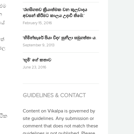
 එම
‘රහසිගතව ක්‍රියාත්මක වන කුලවාදය
න
අවසන් කිරීමට කාලය උදාවී තිබේ.’
තයේ
February 15, 2016
‘හිමින්සැරේ පියා විදා‘ සුනිලා සමුගත්තා ය.
ත්
September 9, 2013
ියල
‘භූමි’ ගේ කතාව
June 23, 2016
GUIDELINES & CONTACT
Content on Vikalpa is governed by
්ථික
site guidelines. Any submission or
comment that does not match these
guidelines is not published. Please