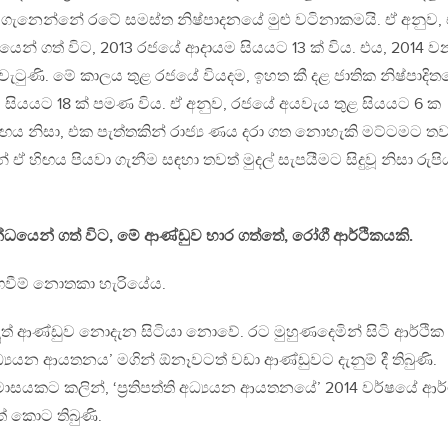
් ගැනෙන්නේ රටේ සමස්ත නිෂ්පාදනයේ මුළු වටිනාකමයි. ඒ අනුව,
වශයෙන් ගත් විට, 2013 රජයේ ආදායම සියයට 13 ක් විය. එය, 2014 ව
 වැටුණි. මේ කාලය තුළ රජයේ වියදම, ඉහත කී දළ ජාතික නිෂ්පාදි
විට සියයට 18 ක් පමණ විය. ඒ අනුව, රජයේ අයවැය තුළ සියයට 6 ක
ිඟය නිසා, එක පැත්තකින් රාජ්‍ය ණය දරා ගත නොහැකි මට්ටමට තව
 ඒ හිඟය පියවා ගැනීම සඳහා තවත් මුදල් සැපයීමට සිදුවූ නිසා රුප
්ධයෙන් ගත් විට, මේ ආණ්ඩුව භාර ගත්තේ, රෝගී ආර්ථිකයකි.
ඟවීම් නොතකා හැරියේය.
ත් ආණ්ඩුව නොදැන සිටියා නොවේ. රට මුහුණදෙමින් සිටි ආර්ථික
ි අධ්‍යයන ආයතනය’ මගින් ඕනෑවටත් වඩා ආණ්ඩුවට දැනුම් දී තිබුණි.
ට මාසයකට කලින්, ‘ප‍්‍රතිපත්ති අධ්‍යයන ආයතනයේ’ 2014 වර්ෂයේ ආර
ත් කොට තිබුණි.