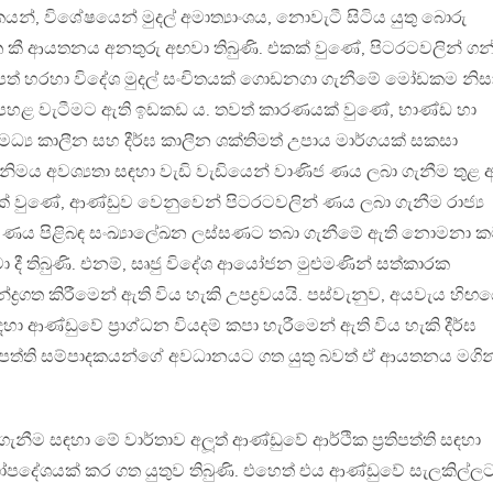
දකයන්, විශේෂයෙන් මුදල් අමාත්‍යාංශය, නොවැටී සිටිය යුතු බොරු
 කී ආයතනය අනතුරු අඟවා තිබුණි. එකක් වුණේ, පිටරටවලින් ගන
්පත් හරහා විදේශ මුදල් සංචිතයක් ගොඩනගා ගැනීමේ මෝඩකම නිස
පහළ වැටීමට ඇති ඉඩකඩ ය. තවත් කාරණයක් වුණේ, භාණ්ඩ හා
්‍ය කාලීන සහ දීර්ඝ කාලීන ශක්තිමත් උපාය මාර්ගයක් සකසා
නිමය අවශ්‍යතා සඳහා වැඩි වැඩියෙන් වාණිජ ණය ලබා ගැනීම තුළ 
 වුණේ, ආණ්ඩුව වෙනුවෙන් පිටරටවලින් ණය ලබා ගැනීම රාජ්‍ය
 ණය පිළිබඳ සංඛ්‍යාලේඛන ලස්සණට තබා ගැනීමේ ඇති නොමනා ක
 දී තිබුණි. එනම්, සෘජු විදේශ ආයෝජන මුළුමණින් සත්කාරක
්ද්‍රගත කිරීමෙන් ඇති විය හැකි උපද්‍රවයයි. පස්වැනුව, අයවැය හිඟ
ආණ්ඩුවේ ප‍්‍රාග්ධන වියදම් කපා හැරීමෙන් ඇති විය හැකි දීර්ඝ
ප‍්‍රතිපත්ති සම්පාදකයන්ගේ අවධානයට ගත යුතු බවත් ඒ ආයතනය මගින
නීම සඳහා මේ වාර්තාව අලූත් ආණ්ඩුවේ ආර්ථික ප‍්‍රතිපත්ති සඳහා
ගෝපදේශයක් කර ගත යුතුව තිබුණි. එහෙත් එය ආණ්ඩුවේ සැලකිල්ල