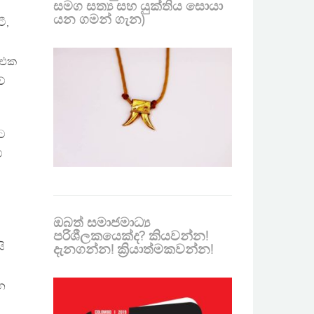
සමග සත්‍ය සහ යුක්තිය සොයා
යන ගමන් ගැන)
ී,
 එක
වේ
කට
්
ඔබත් සමාජමාධ්‍ය
පරිශීලකයෙක්ද? කියවන්න!
ි
දැනගන්න! ක්‍රියාත්මකවන්න!
න