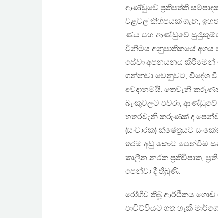
ආණ්ඩුවේ ප‍්‍රතිපත්ති සම්පා
වළවල් කිහිපයක් ගැන, ඉහත
ණය සහ ආණ්ඩුවේ සුරැුකුම
විනිමය අනුපාතිකයේ අගය 
සේවා අපනයනය කිරීමෙන් මධ
ගන්නවා වෙනුවට, විදේශ වි
අවදානමයි. තෙවැනි කරුණක්
බැංකුවලට පවරා, ආණ්ඩුවේ
හතරවැනි කරුණක් ද පෙන්වා
(සංචාරක) ක්ෂේත‍්‍රයට සංකේන
තරම අඩු කොට පෙන්වීම සඳහා 
කාලීන නරක ප‍්‍රතිවිපාක, 
පෙන්වා දී තිබුණි.
රෝගීව තිබූ ආර්ථිකය ගොඩ ගැ
පාවිච්චියට ගත හැකි මාර්