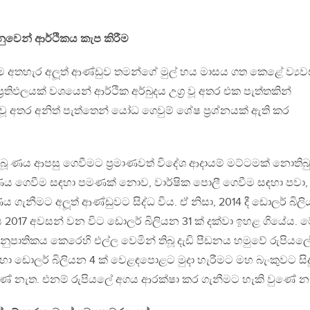
වෙනුවෙන් ආර්ථිකය කැප කිරීම
ින්ම අතහැර අලූත් ආණ්ඩුව තමන්ගේ මුල් හය මාසය ගත කෙළේ ව්‍යව
ප‍්‍රතිඵලයක් වශයෙන් ආර්ථික අර්බුදය උග‍්‍ර වූ අතර එක පැත්තකින්
 අතර අනිත් පැත්තෙන් යෝධ ගෙවුම් ශේෂ ප‍්‍රශ්නයක් ඇති කර
ූ ණය ආපසු ගෙවීමට ප‍්‍රමාණවත් විදේශ ආදායම් මට්ටමක් නොතිබ
 ණය ගෙවීම සඳහා පමණක් නොව, වාර්ෂික පොලී ගෙවීම සඳහා පවා,
ගැනීමට අලූත් ආණ්ඩුවට සිද්ධ විය. ඒ නිසා, 2014 දී ඩොලර් බිල
ාණය 2017 අවසන් වන විට ඩොලර් බිලියන 31 ක් දක්වා ඉහළ ගියේය. 
නුපාතිකය කෙරෙහි එල්ල වෙමින් තිබූ දැඩි පීඩනය හමුවේ රුපියල
ා ඩොලර් බිලියන 4 ක් වෙළඳපොළට මුදා හැරීමට මහ බැංකුවට සිද
ුණේ නැත. එනම් රුපියලේ අගය ආරක්ෂා කර ගැනීමට හැකි වුණේ න