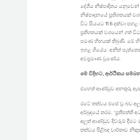
දේශීය නිෂ්පාදිතය යනුවෙන
නිෂ්පාදනයේ ප‍්‍රතිශතයක් 
විට සියයට 11.6 දක්වා පහළ
ප‍්‍රතිශතයක් වශයෙන් ගත් 
පමණ හිඟයක් තිබුණි. මේ හ
ඉහළ ගියේය. අනිත් පැත්තෙන්
අවප‍්‍රමාණ වුණේය.
මේ විදිහට, ආර්ථිකය සම්බන
එහෙත් ආණ්ඩුව අනතුරු ඇ
රටේ තත්වය එසේ වූ බව අලූ
අර්බුදයේ තරම, ‘ප‍්‍රතිපත්ත
අලූත් ආණ්ඩුව දිව්රුම් දීම
තත්වය පිළිබඳ වාර්තාව නිකු