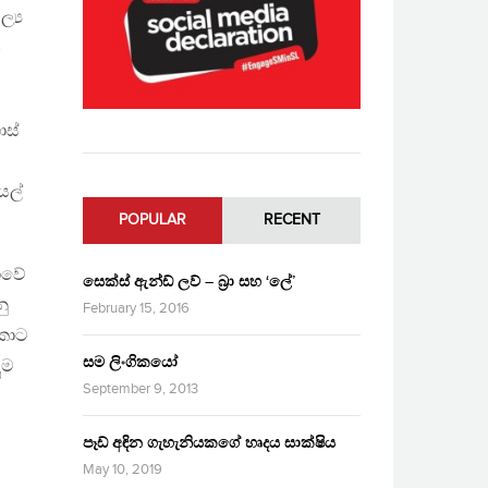
්‍ය
න
ොස්
යල්
POPULAR
RECENT
යාවේ
සෙක්ස් ඇන්ඩ් ලව් – බ්‍රා සහ ‘ලේ’
ු
February 15, 2016
 කොට
සම ලිංගිකයෝ
ූම
September 9, 2013
පෑඩ් අඳින ගැහැනියකගේ හෘදය සාක්ෂිය
May 10, 2019