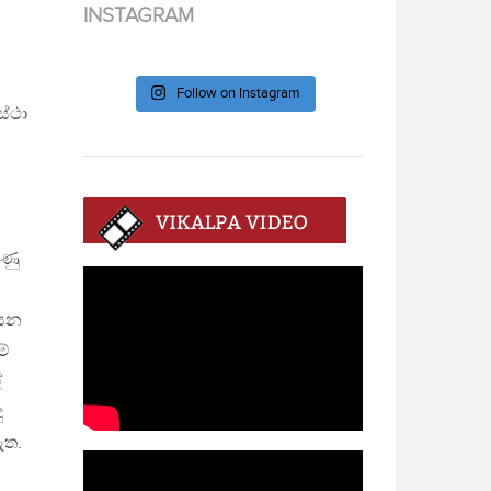
INSTAGRAM
Follow on Instagram
ස්ථා
ුණු
ියන
මේ
ේ
ු
ැත.