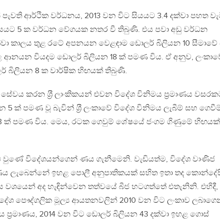
් පැවති ආර්ථික වර්ධනය, 2013 වන විට සියයට 3.4 දක්වා පහත වැට
යයට 5 ක වර්ධන වේගයක නතර වී තිබුණි. එය පවා අඩු වර්ධන
දක්වා කාලය තුළ රටේ අපනයන වෙළඳාම ඩොලර් බිලියන 10 සීමාවේ
 තුළ ආනයන වියදම ඩොලර් බිලියන 18 ක් පමණ විය. ඒ අනුව, ලංකා
බිලියන 8 ක වාර්ෂික හිඟයක් තිබුණි.
සේවය කරන ශ‍්‍රී ලාංකිකයන් එවන විදේශ විනිමය ප‍්‍රමාණය වසර
5 ක් පමණ වූ බැවින් ශ‍්‍රී ලංකාවේ විදේශ විනිමය ලැබීම් සහ ගෙවීම
3 ක් පමණ විය. මෙය, රටක ගෙවුම් ශේෂයේ ජංගම ගිණුමේ හිඟයක්
්ධ වුණේ විදේශයන්ගෙන් ණය ගැනීමෙනි. වැඩියත්ම, විදේශ වාණිජ
ය ලැබෙන්නේ ඉහළ පොලී අනුපාතිකයක් සහිත ඉතා තද කොන්දේස
ය වශයෙන් අද හැඳින්වෙන තත්වයේ බීජ හටගත්තේ එතැනිනි. එහිදී,
විදේශ පෞද්ගලික මූල්‍ය ආයතනවලින් 2010 වන විට ලංකාව ලබාගෙ
ය ප‍්‍රමාණය, 2014 වන විට ඩොලර් බිලියන 43 දක්වා ඉහළ ගොස්