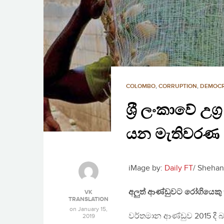
COLOMBO
,
CORRUPTION
,
DEMOC
ශ‍්‍රී ලංකාවේ උ
යන මැතිවරණ ව
iMage by:
Daily FT
/ Sheha
අලුත් ආණ්ඩුවට රෝගියෙකු භ
VK
TRANSLATION
on
January 15,
වර්තමාන ආණ්ඩුව 2015 දී බ
2019