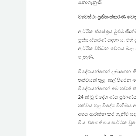
නොගැනුණි.
ව්‍යවස්ථා ප‍්‍රතිසංස්කරණ 
ආර්ථික ක්ෂේත‍්‍රය මුළුමණ
ප‍්‍රතිසංස්කරණ සඳහා ය. එහි 
ආර්ථික වර්ධන වේගය බාල වූ
ගැනුණි.
විදේශයන්ගෙන් ලබාගෙන තිබ
තත්වයක් තුළ, කල් පිරෙන
විදේශයන්ගෙන් තව තවත් ණය 
24 ක් වූ විදේශ ණය ප‍්‍රම
තත්වය තුළ විදේශ විනිමය අ
අගය ආරක්ෂා කර ගැනීම සඳහ
විය. එහෙත් එය සාර්ථක ව