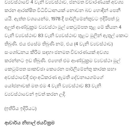
ව්‍යවස්ථාවේ 4 වැනි ව්‍යවස්ථාව, ජනමත විචාරණයක් අවශ්‍ය
කරන ආරක්ෂිත විධිවිධානයක් නොවන බව හොඳින් පෙනී
යයි. ඇත්ත වශයෙන්ම, 1978 දී පාර්ලිමේන්තුවට ඉදිරිපත් වූ
අලූත් ආණ්ඩුක‍්‍රම ව්‍යවස්ථා මුල් කෙටුම්පත තුළ මේ කියන 4
වැනි ව්‍යවස්ථාව 83 වැනි ව්‍යවස්ථාව තුළට මුලින් ඇතුල් කොට
තිබුණි. එය එසේම තිබුණි නම්, එය (4 වැනි ව්‍යවස්ථාව)
සංශෝධනය කිරීම සඳහා ජනමත විචාරණයක් අවශ්‍ය
කරන්නට ඉඩ තිබුණි. එහෙත් එම ආණ්ඩුක‍්‍රම ව්‍යවස්ථා මුල්
කෙටුම්පත සාකච්ඡා කෙරෙන පාර්ලිමේන්තු කාරක සභා
අවස්ථාවේදී එදා අධිකරණ ඇමති දේවනායගම්ගේ
යෝජනාවක් මත එම 4 වැනි ව්‍යවස්ථාව 83 වැනි
ව්‍යවස්ථාවෙන් ඉවත් කරන ලදි.
(ඉතිරිය ඉදිරියට)
ආචාර්ය නිහාල් ජයවික‍්‍රම