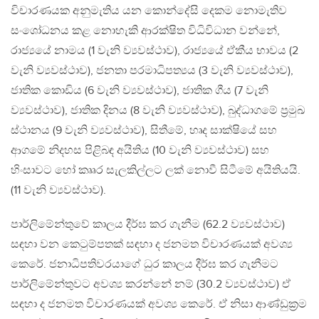
විචාරණයක අනුමැතිය යන කොන්දේසි දෙකම නොමැතිව
සංශෝධනය කළ නොහැකි ආරක්ෂිත විධිවිධාන වන්නේ,
රාජ්‍යයේ නාමය (1 වැනි ව්‍යවස්ථාව), රාජ්‍යයේ ඒකීය භාවය (2
වැනි ව්‍යවස්ථාව), ජනතා පරමාධිපත්‍යය (3 වැනි ව්‍යවස්ථාව),
ජාතික කොඩිය (6 වැනි ව්‍යවස්ථාව), ජාතික ගීය (7 වැනි
ව්‍යවස්ථාව), ජාතික දිනය (8 වැනි ව්‍යවස්ථාව), බුද්ධාගමේ ප‍්‍රමුඛ
ස්ථානය (9 වැනි ව්‍යවස්ථාව), සිතීමේ, හෘද සාක්ෂියේ සහ
ආගමේ නිදහස පිළිබඳ අයිතිය (10 වැනි ව්‍යවස්ථාව) සහ
හිංසාවට හෝ කෲර සැලකිල්ලට ලක් නොවී සිටීමේ අයිතියයි.
(11 වැනි ව්‍යවස්ථාව).
පාර්ලිමේන්තුවේ කාලය දීර්ඝ කර ගැනීම (62.2 ව්‍යවස්ථාව)
සඳහා වන කෙටුම්පතක් සඳහා ද ජනමත විචාරණයක් අවශ්‍ය
කෙරේ. ජනාධිපතිවරයාගේ ධුර කාලය දීර්ඝ කර ගැනීමට
පාර්ලිමේන්තුවට අවශ්‍ය කරන්නේ නම් (30.2 ව්‍යවස්ථාව) ඒ
සඳහා ද ජනමත විචාරණයක් අවශ්‍ය කෙරේ. ඒ නිසා ආණ්ඩුක‍්‍රම