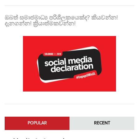
ඔබත් සමාජමාධ්‍ය පරිශීලකයෙක්ද? කියවන්න!
දැනගන්න! ක්‍රියාත්මකවන්න!
POPULAR
RECENT