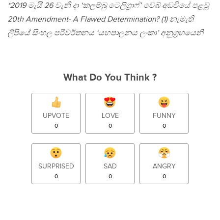
*2019 මැයි 26 වැනි දා ‘කලම්බු ටෙලිග‍්‍රාෆ්’ වෙබ් අඩවියේ පළවූ
20th Amendment- A Flawed Determination? (1) නැමැති
ලිපියේ සිංහල පරිවර්තනය ‘යහපාලනය ලංකා’ අනුග‍්‍රහයෙනි
What Do You Think ?
UPVOTE
LOVE
FUNNY
0
0
0
SURPRISED
SAD
ANGRY
0
0
0