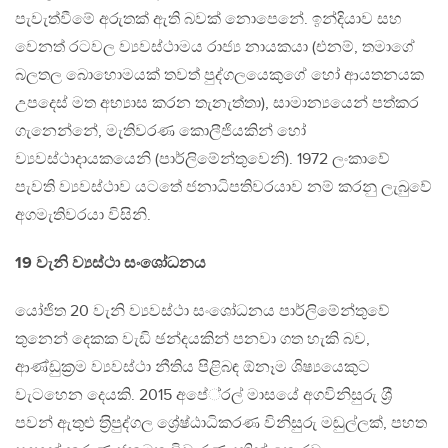
පැවැත්වීමේ අරුතක් ඇති බවක් නොපෙනේ. ඉන්දියාව සහ
වෙනත් රටවල ව්‍යවස්ථාමය රාජ්‍ය නායකයා (එනම්, තමාගේ
බලතල බොහොමයක් තවත් පුද්ගලයෙකුගේ හෝ ආයතනයක
උපදෙස් මත අභ්‍යාස කරන තැනැත්තා), සාමාන්‍යයෙන් පත්කර
ගැනෙන්නේ, මැතිවරණ කොලීජියකින් හෝ
ව්‍යවස්ථාදායකයෙනි (පාර්ලිමේන්තුවෙනි). 1972 ලංකාවේ
පැවති ව්‍යවස්ථාව යටතේ ජනාධිපතිවරයාව නම් කරනු ලැබුවේ
අගමැතිවරයා විසිනි.
19 වැනි ව්‍යස්ථා සංශෝධනය
යෝජිත 20 වැනි ව්‍යවස්ථා සංශෝධනය පාර්ලිමේන්තුවේ
තුනෙන් දෙකක වැඩි ඡන්දයකින් පනවා ගත හැකි බව,
ආණ්ඩුක‍්‍රම ව්‍යවස්ථා නීතිය පිළිබඳ ඕනෑම ශිෂ්‍යයෙකුට
වැටහෙන දෙයකි. 2015 අපේ‍්‍රල් මාසයේ අගවිනිසුරු ශ‍්‍රී
පවන් ඇතුළු ත‍්‍රිපුද්ගල ශ්‍රේෂ්ඨාධිකරණ විනිසුරු මඬුල්ලක්, පහත