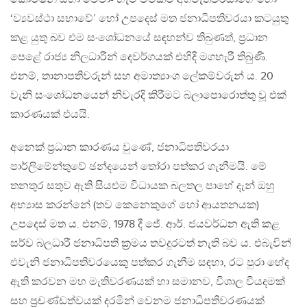
‘ව්‍යවස්ථා සභාවේ’ හෝ උපදෙස් මත ජනාධිපතිවරයා කටයුතු
කළ යුතු බව එම සංශෝධනයේ සඳහන්ව තිබුණත්, ප‍්‍රධාන
පෙළේ රාජ්‍ය නිලධාරීන් දෙවර්ගයක් එහිදි මගහැරී තිබුණි.
එනම්, තානාපතිවරුන් සහ අමාත්‍යාංශ ලේකම්වරුන් ය. 20
වැනි සංශෝධනයෙන් නිවැරදි කිරීමට බලාපොරොත්තු වූ එක්
කාරණයක් එයයි.
අනෙක් ප‍්‍රධාන කාරණය වුණේ, ජනාධිපතිවරයා
පාර්ලිමේන්තුවේ ඡන්දයෙන් තෝරා පත්කර ගැනීමයි. මේ
තනතුර සතුව ඇති සියළුම විධායක බලතල පාහේ දැන් ඔහු
අභ්‍යාස කරන්නේ (තව කෙනෙකුගේ හෝ ආයතනයක)
උපදෙස් මත ය. එනම්, 1978 දී ජේ. ආර්. ජයවර්ධන ඇති කළ
සර්ව බලධාරී ජනාධිපති ක‍්‍රමය තවදුරටත් නැති බව ය. එබැවින්
එවැනි ජනාධිපතිවරයෙකු පත්කර ගැනීම සඳහා, රට පුරා භේද
ඇති කරවන මහ මැතිවරණයක් හා සමානව, විශාල වියදමක්
සහ ප‍්‍රචණ්ඩත්වයක් දරමින් වෙනම ජනාධිපතිවරණයක්