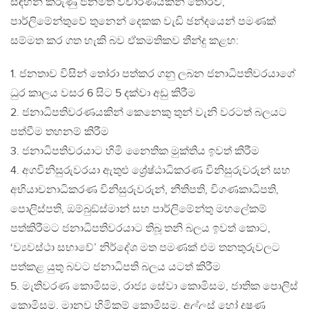
සඳහන් කරුණු ජනමත විචාරණයකින් තොරව,
පාර්ලිමේන්තුවේ තුනෙන් දෙකක වැඩි ඡන්දයෙන් පමණක්
සම්මත කර ගත හැකි බව ඒකමතිකව තීන්දු කළහ:
1. ජනතාව විසින් තෝරා පත්කර ගනු ලබන ජනාධිපතිවරයාගේ
ධුර කාලය වසර 6 සිට 5 දක්වා අඩු කිරීම
2. ජනාධිපතිවරණයකින් කෙනෙකු තුන් වැනි වරටත් බලයට
පත්වීම තහනම් කිරීම
3. ජනාධිපතිවරයාට හිමි නෛතික මුක්තිය ඉවත් කිරීම
4. අගවිනිසුරුවරයා ඇතුළු ශ්‍රේෂ්ඨාධිකරණ විනිසුරුවරුන් සහ
අභියාචනාධිකරණ විනිසුරුවරුන්, නීතිපති, විගණකාධිපති,
පොලිස්පති, ඔම්බුඞ්ස්මාන් සහ පාර්ලිමේන්තු මහලේකම්
පත්කිරීමට ජනාධිපතිවරයාට තිබූ තනි බලය ඉවත් කොට,
‘ව්‍යවස්ථා සභාවේ’ නිර්දේශ මත පමණක් එම තනතුරුවලට
පත්කළ යුතු බවට ජනාධිපති බලය යටත් කිරීම
5. මැතිවරණ කොමිසම, රාජ්‍ය සේවා කොමිසම, ජාතික පොලිස්
කොමිසම, මානව හිමිකම් කොමිසම, අල්ලස් හෝ දූෂණ