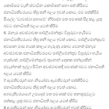
කොමිසම වැනි ස්වාධීන කොමිෂන් සභා පත් කිරීමට
ජනාධිපතිවරයාට තිබූ තනි බලය ඉවත් කොට, එම පත්කිරීම්
සියල්ල ‘ව්‍යවස්ථා සභාවේ’ නිර්දේශ මත පමණක් සිදු කළ යුතු
බවට ජනාධිපති බලය යටත් කිරීම
6. ඕනෑම අවස්ථාවක පාර්ලිමේන්තුව විසුරුවා හැරීමට
ජනාධිපතිවරයාට තිබූ තනි බලය ඉවත් කොට, පාර්ලිමේන්තුවේ
අවසාන මාස හයක කාලය හැරුණු කොට වෙනත් ඕනෑම
අවස්ථාවක ජනාධිපතිවරයාට පාර්ලිමේන්තුව විසුරුවා හැරිය
හැක්කේ, පාර්ලිමේන්තුවේ තුනෙන් දෙකක ඡන්දයකින්
එවැන්නක් ඉල්ලා සිටින අවස්ථාවකදී පමණක් බවට ජනාධිපති
බලය යටත් කිරීම
7. ඇමතිවරුන් සහ නියෝජ්‍ය ඇමතිවරුන් පත්කිරීමට
ජනාධිපතිවරයාට තිබූ තනි බලය ඉවත් කොට,
අගමැතිවරයාගේ උපදෙස් මත පමණක් එම තනතුරුවලට
පත්කළ යුතු බවට ජනාධිපති බලය යටත් කිරීම
8 ඇමතිවරුන් සහ නියෝජ්‍ය ඇමතිවරුන් ඉවත් කිරීමට