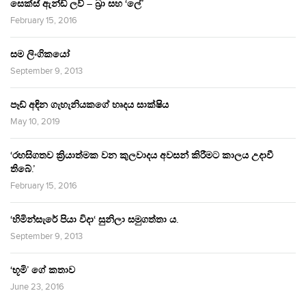
සෙක්ස් ඇන්ඩ් ලව් – බ්‍රා සහ ‘ලේ’
February 15, 2016
සම ලිංගිකයෝ
September 9, 2013
පෑඩ් අඳින ගැහැනියකගේ හෘදය සාක්ෂිය
May 10, 2019
‘රහසිගතව ක්‍රියාත්මක වන කුලවාදය අවසන් කිරීමට කාලය උදාවී
තිබේ.’
February 15, 2016
‘හිමින්සැරේ පියා විදා‘ සුනිලා සමුගත්තා ය.
September 9, 2013
‘භූමි’ ගේ කතාව
June 23, 2016