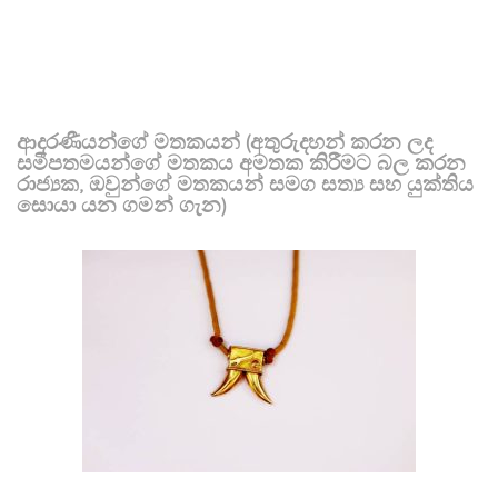
ආදරණීයන්ගේ මතකයන් (අතුරුදහන් කරන ලද
සමීපතමයන්ගේ මතකය අමතක කිරීමට බල කරන
රාජ්‍යක, ඔවුන්ගේ මතකයන් සමග සත්‍ය සහ යුක්තිය
සොයා යන ගමන් ගැන)