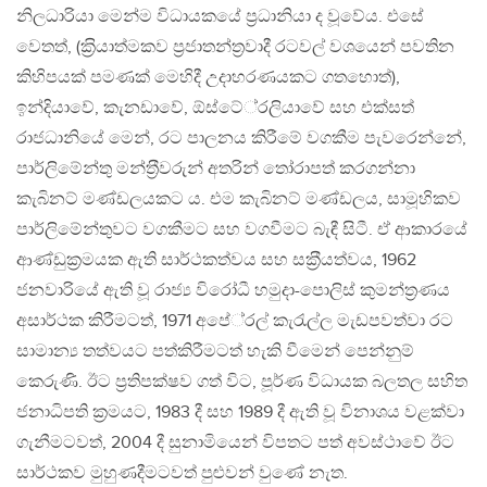
නිලධාරියා මෙන්ම විධායකයේ ප‍්‍රධානියා ද වූවේය. එසේ
වෙතත්, (ක‍්‍රියාත්මකව ප‍්‍රජාතන්ත‍්‍රවාදී රටවල් වශයෙන් පවතින
කිහිපයක් පමණක් මෙහිදී උදාහරණයකට ගතහොත්),
ඉන්දියාවේ, කැනඩාවේ, ඕස්ටේ‍්‍රලියාවේ සහ එක්සත්
රාජධානියේ මෙන්, රට පාලනය කිරීමේ වගකීම පැවරෙන්නේ,
පාර්ලිමේන්තු මන්ත‍්‍රීවරුන් අතරින් තෝරාපත් කරගන්නා
කැබිනට් මණ්ඩලයකට ය. එම කැබිනට් මණ්ඩලය, සාමූහිකව
පාර්ලිමේන්තුවට වගකීමට සහ වගවීමට බැඳී සිටී. ඒ ආකාරයේ
ආණ්ඩුක‍්‍රමයක ඇති සාර්ථකත්වය සහ සක‍්‍රීයත්වය, 1962
ජනවාරියේ ඇති වූ රාජ්‍ය විරෝධී හමුදා-පොලිස් කුමන්ත‍්‍රණය
අසාර්ථක කිරීමටත්, 1971 අපේ‍්‍රල් කැරැල්ල මැඩපවත්වා රට
සාමාන්‍ය තත්වයට පත්කිරීමටත් හැකි වීමෙන් පෙන්නුම්
කෙරුණි. ඊට ප‍්‍රතිපක්ෂව ගත් විට, පූර්ණ විධායක බලතල සහිත
ජනාධිපති ක‍්‍රමයට, 1983 දී සහ 1989 දී ඇති වූ විනාශය වළක්වා
ගැනීමටවත්, 2004 දී සුනාමියෙන් විපතට පත් අවස්ථාවේ ඊට
සාර්ථකව මුහුණදීමටවත් පුළුවන් වුණේ නැත.