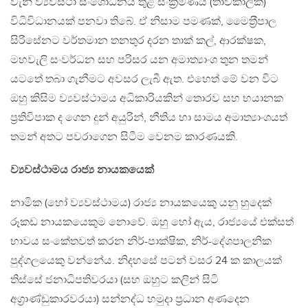
වැනි ව්‍යවස්ථා සංශෝධනය තුළ සංක‍්‍රමණීය (තාවකාලික)
විධිවිධානයක් පනවා තිබේ. ඒ නිසාම පමණක්, මෛත‍්‍රීපාල
සිරිසේනට වර්තමාන තනතුර දරන තාක් කල්, ආරක්ෂක,
මහවැලි සංවර්ධන සහ පරිසර යන අමාත්‍යාංශ තුන තමන්
යටතේ තබා ගැනීමට අවසර ලැබී ඇත. එහෙත් මේ වන විට
ඔහු කිසිම ව්‍යවස්ථාමය අධිකාරියකින් තොරව සහ භයානක
ප‍්‍රතිවිපාක ද ගෙන දුන් අයුරින්, නීතිය හා සාමය අමාත්‍යාංශයත්
තමන් අතට පවරාගෙන සිටීම වෙනම කාරණයකි.
ව්‍යවස්ථාමය රාජ්‍ය නායකයෙක්
නාමික (හෝ ව්‍යවස්ථාමය) රාජ්‍ය නායකයෙකු යනු හුදෙක්
රූකඩ නායකයෙකුම නොවේ. ඔහු හෝ ඇය, රාජ්‍යයේ එක්සත්
භාවය සංකේතවත් කරන නිර්-පාක්ෂික, නිර්-දේශපාලනික
පුද්ගලයෙකු වන්නේය. නිදහසේ පටන් වසර 24 ක කාලයක්
තිස්සේ ජනාධිපතිවරයා (සහ ඔහුට කලින් සිටි
අග‍්‍රාණ්ඩුකාරවරයා) සන්නද්ධ හමුදා ප‍්‍රධාන අණදෙන