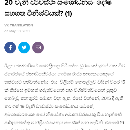
20 වැනි ව්‍යවස්ථා සංශෝධනය- දෝෂ
සහගත විනිශ්චයක්? (1)
VK TRANSLATION
on
May 30, 2019
ඊළඟ ජනවාරියේ මෛත‍්‍රීපාල සිරිසේන ධුරයෙන් ඉවත් වන විට
ජනරජයේ ජනාධිපතිවරයා නාමික රාජ්‍ය නායකයෙකුගේ
තත්වයට පත්වන්නේය. එය, විලියම් ගොපල්ලව විසින් වසර 15
ක් තිස්සේ ඉමහත් ගරුත්වයෙන් සහ විශිෂ්ටත්වයෙන් යුතුව
හෙබැවූ තනතුරට සමාන වනු ඇත. එසේ වන්නේ, 2015 දී ඇති
කර ගත් 19 වැනි ව්‍යවස්ථා සංශෝධනය යටතේ,
අමාත්‍යවරයෙකු හෝ නියෝජ්‍ය අමාත්‍යවරයෙකු විය හැක්කේ
පාර්ලිමේන්තු මන්ත‍්‍රීවරයෙකුට පමණක් වන බැවිනි. එහෙත් 19