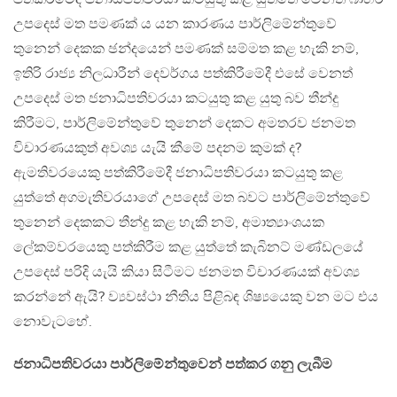
උපදෙස් මත පමණක් ය යන කාරණය පාර්ලිමේන්තුවේ
තුනෙන් දෙකක ඡන්දයෙන් පමණක් සම්මත කළ හැකි නම්,
ඉතිරි රාජ්‍ය නිලධාරීන් දෙවර්ගය පත්කිරීමේදී එසේ වෙනත්
උපදෙස් මත ජනාධිපතිවරයා කටයුතු කළ යුතු බව තීන්දු
කිරීමට, පාර්ලිමේන්තුවේ තුනෙන් දෙකට අමතරව ජනමත
විචාරණයකුත් අවශ්‍ය යැයි කීමේ පදනම කුමක් ද?
ඇමතිවරයෙකු පත්කිරීමේදී ජනාධිපතිවරයා කටයුතු කළ
යුත්තේ අගමැතිවරයාගේ උපදෙස් මත බවට පාර්ලිමේන්තුවේ
තුනෙන් දෙකකට තීන්දු කළ හැකි නම්, අමාත්‍යාංශයක
ලේකම්වරයෙකු පත්කිරීම කළ යුත්තේ කැබිනට් මණ්ඩලයේ
උපදෙස් පරිදි යැයි කියා සිටීමට ජනමත විචාරණයක් අවශ්‍ය
කරන්නේ ඇයි? ව්‍යවස්ථා නීතිය පිළිබඳ ශිෂ්‍යයෙකු වන මට එය
නොවැටහේ.
ජනාධිපතිවරයා පාර්ලිමේන්තුවෙන් පත්කර ගනු ලැබීම