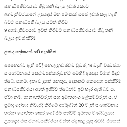
ජනාධිපතිවරයාට තිබූ තනි බලය ඉවත් කොට,
අගමැතිවරයාගේ උපදෙස් මත පමණක් එසේ ඉවත් කළ හැකි
බවට ජනාධිපති බලය යටත් කිරීම
9 අගමැතිවරයාව ඉවත් කිරීමට ජනාධිපතිවරයාට තිබූ තනි
බලය ඉවත් කිරීම
ප‍්‍රමාද දෝෂයක් හරි ගැස්සීම
පෙනෙන්ට ඇති පරිදි නොදැනුවත්වම වුවත්, 19 වැනි ව්‍යවස්ථා
සංශෝධනයේ කෙටුම්පත්කරුවන්ට මෙහිදී අතපසු වීමක් සිදුව
තිබේ. එනම්, ඉතා වැදගත් තනතුරු දෙකකට කෙරෙන පත්කිරීම්
ජනාධිපතිවරයා අතේ ඉතිරිව තිබෙන්ට ඉඩ හැර ඇති බව ය.
ඒවා නම්, තානාපතිවරුන් සහ අමාත්‍යාංශ ලේකම්වරුන් ය. ඒ
ප‍්‍රමාද දෝෂය නිවැරදි කිරීමේ අරමුණින් 20 වැනි සංශෝධනය
හරහා යෝජනා කෙරුණේ එම පත්වීම් අමාත්‍ය මණ්ඩලයේ
උපදෙස් මත ජනාධිපතිවරයා විසින් සිදු කළ යුතු බවයි. එහෙත්