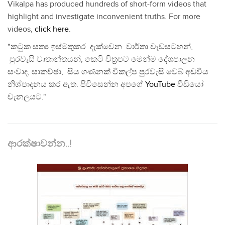
Vikalpa has produced hundreds of short-form videos that
highlight and investigate inconvenient truths. For more
videos,
click here
.
"කටුක සත්‍ය ඉස්මතුකර දැක්වෙන වාර්තා වැඩසටහන්,
පුරවැසි වෘතාන්තයන්, කෙටි චිත්‍රපට මෙන්ම දේශපාලන
සංවාද, සාකච්ඡා, සිය ගණනක් විකල්ප පුරවැසි වෙබ් අඩවිය
නිශ්පාදනය කර ඇත. පිවිසෙන්න අපගේ
YouTube
වීඩියෝ
චැනලයට."
ආරක්ෂාවන්න..!