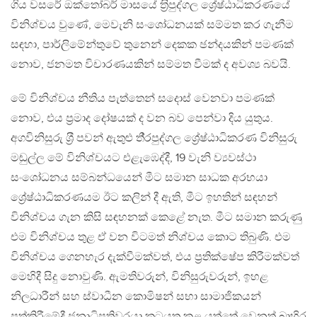
ගිය වසරේ ඔක්තෝබර් මාසයේ ත‍්‍රිපුද්ගල ශ්‍රේෂ්ඨාධිකරණයේ
විනිශ්චය වුණේ, මෙවැනි සංශෝධනයක් සම්මත කර ගැනීම
සඳහා, පාර්ලිමේන්තුවේ තුනෙන් දෙකක ඡන්දයකින් පමණක්
නොව, ජනමත විචාරණයකින් සම්මත වීමක් ද අවශ්‍ය බවයි.
මේ විනිශ්චය නීතිය පැත්තෙන් සදොස් වෙනවා පමණක්
නොව, එය ප‍්‍රමාද දෝෂයක් ද වන බව පෙන්වා දිය යුතුය.
අගවිනිසුරු ශ‍්‍රී පවන් ඇතුළු තී‍්‍රපුද්ගල ශ්‍රේෂ්ඨාධිකරණ විනිසුරු
මඬුල්ල මේ විනිශ්චයට එළැඹෙද්දී, 19 වැනි ව්‍යවස්ථා
සංශෝධනය සම්බන්ධයෙන් මීට සමාන සාධක අරභයා
ශ්‍රේෂ්ඨාධිකරණයම ඊට කලින් දී ඇති, මීට ඉහතින් සඳහන්
විනිශ්චය ගැන කිසි සඳහනක් කෙළේ නැත. මීට සමාන කරුණු
එම විනිශ්චය තුළ ඒ වන විටමත් නිශ්චය කොට තිබුණි. එම
විනිශ්චය ගෙනහැර දැක්වීමක්වත්, එය ප‍්‍රතික්ෂේප කිරීමක්වත්
මෙහිදී සිදු නොවුණි. ඇමතිවරුන්, විනිසුරුවරුන්, ඉහළ
නිලධාරීන් සහ ස්වාධීන කොමිෂන් සභා සාමාජිකයන්
පත්කිරීමේදී ජනාධිපතිවරයා කටයුතු කළ යුත්තේ වෙනත් බාහිර