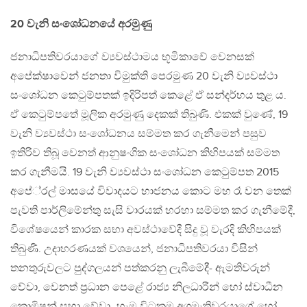
20 වැනි සංශෝධනයේ අරමුණු
ජනාධිපතිවරයාගේ ව්‍යවස්ථාමය භූමිකාවේ වෙනසක්
අපේක්ෂාවෙන් ජනතා විමුක්ති පෙරමුණ 20 වැනි ව්‍යවස්ථා
සංශෝධන කෙටුම්පතක් ඉදිරිපත් කෙළේ ඒ සන්දර්භය තුළ ය.
ඒ කෙටුම්පතේ මූලික අරමුණු දෙකක් තිබුණි. එකක් වුණේ, 19
වැනි ව්‍යවස්ථා සංශෝධනය සම්මත කර ගැනීමෙන් පසුව
ඉතිරිව තිබූ වෙනත් ආනුෂංගික සංශෝධන කිහිපයක් සම්මත
කර ගැනීමයි. 19 වැනි ව්‍යවස්ථා සංශෝධන කෙටුම්පත 2015
අපේ‍්‍රල් මාසයේ විවාදයට භාජනය කොට මහ රෑ වන තෙක්
පැවති පාර්ලිමේන්තු සැසි වාරයක් හරහා සම්මත කර ගැනීමේදී,
විශේෂයෙන් කාරක සභා අවස්ථාවේදී සිදු වූ වැරදි කිහිපයක්
තිබුණි. උදාහරණයක් වශයෙන්, ජනාධිපතිවරයා විසින්
තනතුරුවලට පුද්ගලයන් පත්කරනු ලැබීමේදී- ඇමතිවරුන්
වේවා, වෙනත් ප‍්‍රධාන පෙළේ රාජ්‍ය නිලධාරීන් හෝ ස්වාධීන
කොමිෂන් සභා වේවා- හැම විටකම අගමැතිවරයාගේ හෝ