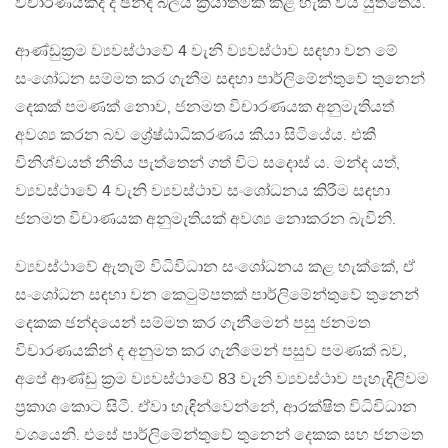
විචාරණයකදී ද ඡන්ද බලය ක‍්‍රියාත්මක කළ හැකි විය යුත්තේය.
ආණ්ඩුක‍්‍රම ව්‍යවස්ථාවේ 4 වැනි ව්‍යවස්ථාව සඳහා වන මේ
සංශෝධන සම්මත කර ගැනීම සඳහා පාර්ලිමේන්තුවේ තුනෙන්
දෙකක් පමණක් නොව, ජනමත විචාරණයක අනුමැතියත්
අවශ්‍ය කරන බව ශ්‍රේෂ්ඨාධිකරණය කියා සිටියේය. එකී
විනිශ්චයත් නීතිය පැත්තෙන් ගත් විට සදොස් ය. මන්ද යත්,
ව්‍යවස්ථාවේ 4 වැනි ව්‍යවස්ථාව සංශෝධනය කිරීම සඳහා
ජනමත විචාණයක අනුමැතියක් අවශ්‍ය නොකරන බැවිනි.
ව්‍යවස්ථාවේ ඇතැම් විධිවිධාන සංශෝධනය කළ හැක්කේ, ඒ
සංශෝධන සඳහා වන කෙටුම්පතක් පාර්ලිමේන්තුවේ තුනෙන්
දෙකක ඡන්දයෙන් සම්මත කර ගැනීමෙන් පසු ජනමත
විචාරණයකින් ද අනුමත කර ගැනීමෙන් පසුව පමණක් බව,
අපේ ආණ්ඩු ක‍්‍රම ව්‍යවස්ථාවේ 83 වැනි ව්‍යවස්ථාව පැහැදිලිවම
ප‍්‍රකාශ කොට සිටී. ඒවා හැඳින්වෙන්නේ, ආරක්ෂිත විධිවිධාන
වශයෙනි. එසේ පාර්ලිමේන්තුවේ තුනෙන් දෙකක සහ ජනමත