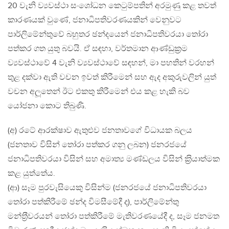
20 වැනි ව්‍යවස්ථා සංශෝධන කෙටුම්පතින් අරමුණු කළ තවත්
කාරණයක් වුණේ, ජනාධිපතිවරණයකින් වෙනුවට
පාර්ලිමේන්තුවේ බහුතර ඡන්දයෙන් ජනාධිපතිවරයා තෝරා
පත්කර ගත යුතු බවයි. ඒ සඳහා, වර්තමාන ආණ්ඩුක‍්‍රම
ව්‍යවස්ථාවේ 4 වැනි ව්‍යවස්ථාවේ සඳහන්, මා පහතින් වරහන්
තුළ දක්වා ඇති වචන ඉවත් කිරීමෙන් සහ ඇද අකුරුවලින් යුත්
වචන අලූතෙන් ඊට එකතු කිරීමෙන් එය කළ හැකි බව
යෝජනා කොට තිබුණි.
(අ) රටේ ආරක්ෂාව ඇතුළුව ජනතාවගේ විධායක බලය
(ජනතාව විසින් තෝරා පත්කර ගනු ලබන) ජනරජයේ
ජනාධිපතිවරයා විසින් සහ අමාත්‍ය මණ්ඩලය විසින් ක‍්‍රියාත්මක
කළ යුත්තේය.
(ආ) සෑම පුරවැසියෙකු විසින්ම (ජනරජයේ ජනාධිපතිවරයා
තෝරා පත්කිරීමේ ඡන්ද විමසීමේදී ද), පාර්ලිමේන්තු
මන්ත‍්‍රීවරයන් තෝරා පත්කිරීමේ මැතිවරණයේදී ද, සෑම ජනමත