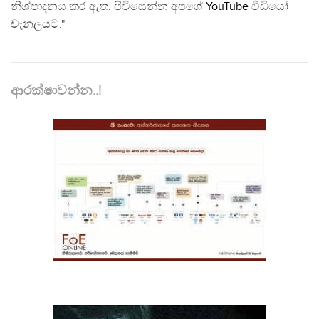
නිශ්පාදනය කර ඇත. පිවිසෙන්න අපගේ
YouTube
වීඩියෝ
චැනලයට."
ආරක්ෂාවන්න..!