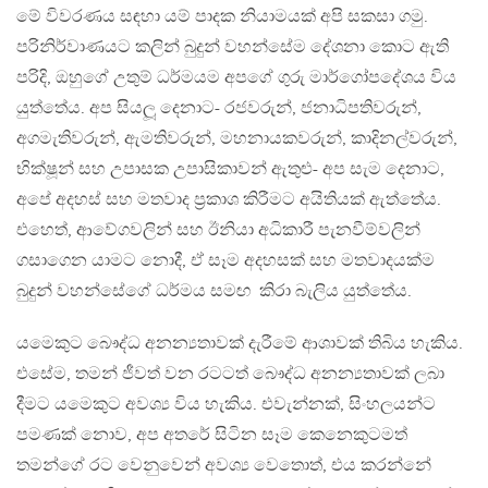
මේ විවරණය සඳහා යම් පාදක නියාමයක් අපි සකසා ගමු.
පරිනිර්වාණයට කලින් බුදුන් වහන්සේම දේශනා කොට ඇති
පරිදි, ඔහුගේ උතුම් ධර්මයම අපගේ ගුරු මාර්ගෝපදේශය විය
යුත්තේය. අප සියලූ දෙනාට- රජවරුන්, ජනාධිපතිවරුන්,
අගමැතිවරුන්, ඇමතිවරුන්, මහනායකවරුන්, කාදිනල්වරුන්,
භික්ෂූන් සහ උපාසක උපාසිකාවන් ඇතුළු- අප සැම දෙනාට,
අපේ අදහස් සහ මතවාද ප‍්‍රකාශ කිරීමට අයිතියක් ඇත්තේය.
එහෙත්, ආවේගවලින් සහ ඊනියා අධිකාරී පැනවීම්වලින්
ගසාගෙන යාමට නොදී, ඒ සෑම අදහසක් සහ මතවාදයක්ම
බුදුන් වහන්සේගේ ධර්මය සමඟ කිරා බැලිය යුත්තේය.
යමෙකුට බෞද්ධ අනන්‍යතාවක් දැරීමේ ආශාවක් තිබිය හැකිය.
එසේම, තමන් ජීවත් වන රටටත් බෞද්ධ අනන්‍යතාවක් ලබා
දීමට යමෙකුට අවශ්‍ය විය හැකිය. එවැන්නක්, සිංහලයන්ට
පමණක් නොව, අප අතරේ සිටින සෑම කෙනෙකුටමත්
තමන්ගේ රට වෙනුවෙන් අවශ්‍ය වෙතොත්, එය කරන්නේ