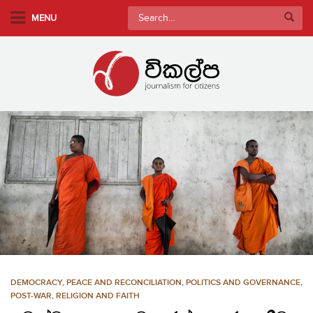
S
Search
MENU
k
for:
i
p
t
o
m
a
i
n
c
o
n
t
e
n
DEMOCRACY
,
PEACE AND RECONCILIATION
,
POLITICS AND GOVERNANCE
,
t
POST-WAR
,
RELIGION AND FAITH