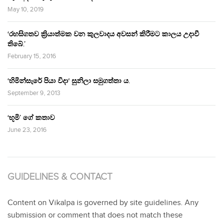
May 10, 2019
‘රහසිගතව ක්‍රියාත්මක වන කුලවාදය අවසන් කිරීමට කාලය උදාවී
තිබේ.’
February 15, 2016
‘හිමින්සැරේ පියා විදා‘ සුනිලා සමුගත්තා ය.
September 9, 2013
‘භූමි’ ගේ කතාව
June 23, 2016
GUIDELINES & CONTACT
Content on Vikalpa is governed by site guidelines. Any
submission or comment that does not match these