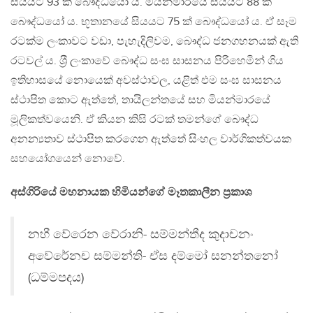
සියයට 93 ක් බෞද්ධයෝ ය. මියන්මාරයේ සියයට 88 ක්
බෞද්ධයෝ ය. භූතානයේ සියයට 75 ක් බෞද්ධයෝ ය. ඒ සෑම
රටක්ම ලංකාවට වඩා, පැහැදිලිවම, බෞද්ධ ජනගහනයක් ඇති
රටවල් ය. ශ‍්‍රී ලංකාවේ බෞද්ධ සංඝ සාසනය පිරිහෙමින් ගිය
ඉතිහාසයේ නොයෙක් අවස්ථාවල, යළිත් එම සංඝ සාසනය
ස්ථාපිත කොට ඇත්තේ, තායිලන්තයේ සහ මියන්මාරයේ
මූලිකත්වයෙනි. ඒ කියන කිසි රටක් තමන්ගේ බෞද්ධ
අනන්‍යතාව ස්ථාපිත කරගෙන ඇත්තේ සිංහල වාර්ගිකත්වයක
සහයෝගයෙන් නොවේ.
අස්ගිරියේ මහනායක හිමියන්ගේ මෑතකාලීන ප‍්‍රකාශ
නහී වේරෙන වේරානි- සම්මන්තීද කුදාචනං
අවේරේනච සම්මන්ති- ඒස දම්මෝ සනන්තනෝ
(ධම්මපදය)