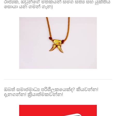
රාජ්‍යක, ඔවුන්ගේ මතකයන් සමග සත්‍ය සහ යුක්තිය
සොයා යන ගමන් ගැන)
ඔබත් සමාජමාධ්‍ය පරිශීලකයෙක්ද? කියවන්න!
දැනගන්න! ක්‍රියාත්මකවන්න!