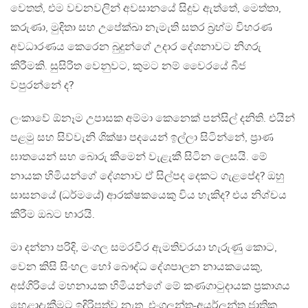
වෙතත්, එම වචනවලින් අවසානයේ සිදුව ඇත්තේ, මෙත්තා,
කරුණා, මුදිතා සහ උපේක්ඛා නැමැති සතර බ‍්‍රහ්ම විහරණ
අවධාරණය කෙරෙන බුදුන්ගේ උදාර දේශනාවට නිගරු
කිරීමකි. සුසිරිත වෙනුවට, කුමට නම් වෛරයේ බීජ
වපුරන්නේ ද?
ලංකාවේ ඕනෑම උපාසක අම්මා කෙනෙක් පන්සිල් දනිති. එයින්
පළමු සහ සිව්වැනි ශික්ෂා පදයෙන් ඉල්ලා සිටින්නේ, ප‍්‍රාණ
ඝාතයෙන් සහ බොරු කීමෙන් වැළැකී සිටින ලෙසයි. මේ
නායක හිමියන්ගේ දේශනාව ඒ සිල්පද දෙකට ගැළපේද? ඔහු
සාසනයේ (ධර්මයේ) ආරක්ෂකයෙකු විය හැකිද? එය නිශ්චය
කිරීම ඔබට භාරයි.
මා දන්නා පරිදි, මංගල සමරවීර ඇමතිවරයා හැරුණු කොට,
වෙන කිසි සිංහල හෝ බෞද්ධ දේශපාලන නායකයෙකු,
අස්ගිරියේ මහනායක හිමියන්ගේ මේ කණගාටුදායක ප‍්‍රකාශය
හෙළාදැකීමට ඉදිරිපත්ව නැත. එංගලන්ත-අයර්ලන්ත ජාතික