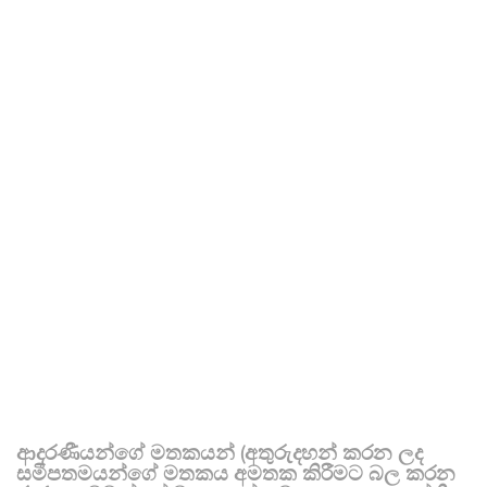
ආදරණීයන්ගේ මතකයන් (අතුරුදහන් කරන ලද
සමීපතමයන්ගේ මතකය අමතක කිරීමට බල කරන