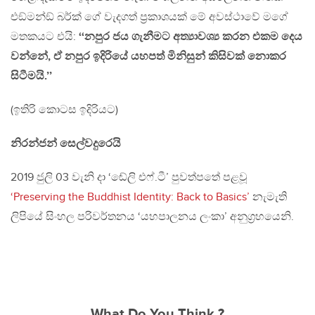
එඞ්මන්ඞ් බර්ක් ගේ වැදගත් ප‍්‍රකාශයක් මේ අවස්ථාවේ මගේ
මතකයට එයි:
‘‘නපුර ජය ගැනීමට අත්‍යාවශ්‍ය කරන එකම දෙය
වන්නේ, ඒ නපුර ඉදිරියේ යහපත් මිනිසුන් කිසිවක් නොකර
සිටීමයි.’’
(ඉතිරි කොටස ඉදිරියට)
නිරන්ජන් සෙල්වදුරෙයි
2019 ජුලි 03 වැනි දා ‘ඬේලි එෆ්.ටී’ පුවත්පතේ පළවූ
‘Preserving the Buddhist Identity: Back to Basics’
නැමැති
ලිපියේ සිංහල පරිවර්තනය ‘යහපාලනය ලංකා’ අනුග‍්‍රහයෙනි.
What Do You Think ?