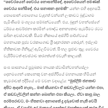
‘‘වෛරයෙන් වෛරය නොසන්සිඳේ, අවෛරයෙන් පමණක්
වෛරය සන්සිඳේ. එය සනාතන දහමකි’’
යන්න එහි අදහසයි.
පොසොන් පොහොය වැදගත් වන්නේ ලංකාවට බුද්ධාගම
පැමිණීමේ මංගල්‍යය සම්බන්ධයෙනි. එය, බුදුන් වහන්සේගේ
ධර්මය ආවර්ජනා කරමින් බෞද්ධ අනන්‍යතාව සැමරීමට රටට
ඔබින අවස්ථාවකි. සියම් නිකායේ අස්ගිරි පාර්ශ්වයේ
මහනායක පූජ්‍ය වරකාගොඩ ශ‍්‍රී ඥානරතන තෙරුන්, ඉස්ලාම්
භීතිකාවක ගිනිදැල් ඇවිලවීමටත්, සිංහල ප‍්‍රජාව තුළ වෛරය
වැපිරීමටත් අවස්ථාව කරගත්තේ එවැනි කාලයකි.
සංඝ සාසනයේ ප‍්‍රමුඛතම නායක ස්වාමීන්වහන්සේලා
දෙනමගෙන් කෙනෙකු වන අස්ගිරියේ මහනායක හිමියන්
කැමරාවක් ඉදිරියේ මේ වචන වදාළේය:
‘‘මුස්ලිම් ජනතාව
අපිට ආදරේ නැහැ… මාත් කියනවා ඒ කඩවල්වලට යන්න එපා,
ඒ කඩවල්වලින් කන්න බොන්න එපා කියලා.. ඒවා කාපු බාල
පරම්පරාවට, මං හිතනවා අනාගතේ දූ දරුවොත් නැති වෙයි