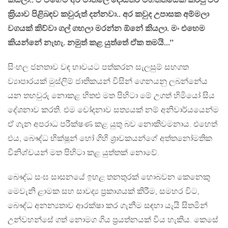
කියලා.. ඒ වගේම අර මාතලේ දොස්තර මහත්තයෙක් කරපු වීර
ක‍්‍රියාව පිළිබඳව කවුරුත් දන්නවා.. අර කවුද උපාසක අම්මලා
වගයක් කිව්වා ගල් ගහලා මරන්න ඕනේ කියලා. මං එහෙම
කියන්නේ නැහැ. නමුත් කළ යුත්තේ ඒක තමයි…’’
සිංහල ජනතාව වඳ භාවයට පත්කරන සැලසුම් සහගත
ව්‍යාපාරයක් මුස්ලිම් ජාතිකයන් විසින් ගෙනයනු ලබන්නේය
යන තහවුරු නොකළ හිතළු මත පිහිටා මේ උගත් හිමියෝ සිය
දේශනාව කරති. එම චෝදනාව සත්‍යයක් නම් අනිවාර්යයෙන්ම
ඒ ගැන අපරාධ පරීක්ෂණ කළ යුතු බව නොකිවමනාය. එහෙත්
එය, බෞද්ධ භික්ෂූන් හෝ ගිහි ශ‍්‍රාවකයන්ගේ අත්තනෝමතික
විනිශ්චයන් මත පිහිටා කළ යුත්තක් නොවේ.
බෞද්ධ සංඝ සාසනයේ ඉහළ තනතුරක් හොබවන කෙනෙකු
මෙවැනි ළාමක සහ සාවද්‍ය ප‍්‍රකාශයක් කිරීම, සමහර විට,
බෞද්ධ අනන්‍යතාව ආරක්ෂා කර ගැනීම සඳහා යැයි සිතමින්
උන්වහන්සේ ගත් නොමග ගිය ප‍්‍රයත්නයක් විය හැකිය. කෙසේ