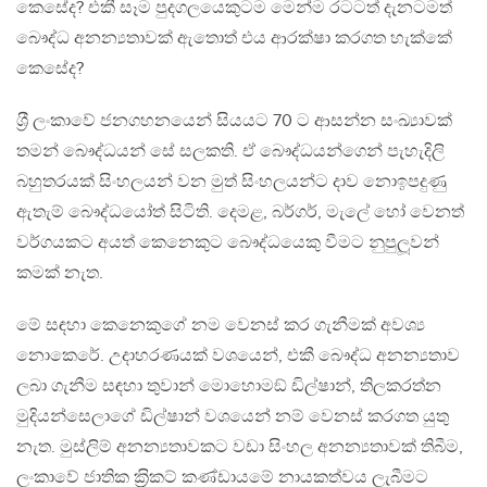
කෙසේද? එකී සෑම පුදගලයෙකුටම මෙන්ම රටටත් දැනටමත්
බෞද්ධ අනන්‍යතාවක් ඇතොත් එය ආරක්ෂා කරගත හැක්කේ
කෙසේද?
ශ‍්‍රී ලංකාවේ ජනගහනයෙන් සියයට 70 ට ආසන්න සංඛ්‍යාවක්
තමන් බෞද්ධයන් සේ සලකති. ඒ බෞද්ධයන්ගෙන් පැහැදිලි
බහුතරයක් සිංහලයන් වන මුත් සිංහලයන්ට දාව නොඉපදුණු
ඇතැම් බෞද්ධයෝත් සිටිති. දෙමළ, බර්ගර්, මැලේ හෝ වෙනත්
වර්ගයකට අයත් කෙනෙකුට බෞද්ධයෙකු වීමට නුපුලූවන්
කමක් නැත.
මේ සඳහා කෙනෙකුගේ නම වෙනස් කර ගැනීමක් අවශ්‍ය
නොකෙරේ. උදාහරණයක් වශයෙන්, එකී බෞද්ධ අනන්‍යතාව
ලබා ගැනීම සඳහා තුවාන් මොහොමඞ් ඩිල්ෂාන්, තිලකරත්න
මුදියන්සෙලාගේ ඩිල්ෂාන් වශයෙන් නම් වෙනස් කරගත යුතු
නැත. මුස්ලිම් අනන්‍යතාවකට වඩා සිංහල අනන්‍යතාවක් තිබීම,
ලංකාවේ ජාතික ක‍්‍රිකට් කණ්ඩායමේ නායකත්වය ලැබීමට