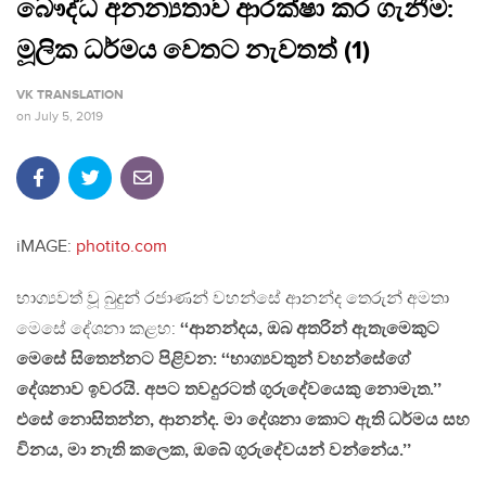
බෞද්ධ අනන්‍යතාව ආරක්ෂා කර ගැනීම:
මූලික ධර්මය වෙතට නැවතත් (1)
VK TRANSLATION
on
July 5, 2019
iMAGE:
photito.com
භාග්‍යවත් වූ බුදුන් රජාණන් වහන්සේ ආනන්ද තෙරුන් අමතා
මෙසේ දේශනා කළහ:
‘‘ආනන්දය, ඔබ අතරින් ඇතැමෙකුට
මෙසේ සිතෙන්නට පිළිවන: ‘‘භාග්‍යවතුන් වහන්සේගේ
දේශනාව ඉවරයි. අපට තවදුරටත් ගුරුදේවයෙකු නොමැත.’’
එසේ නොසිතන්න, ආනන්ද. මා දේශනා කොට ඇති ධර්මය සහ
විනය, මා නැති කලෙක, ඔබේ ගුරුදේවයන් වන්නේය.’’