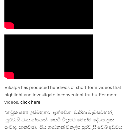
Vikalpa has produced hundreds of short-form videos that
highlight and investigate inconvenient truths. For more
videos,
click here
.
"කටුක සත්‍ය ඉස්මතුකර දැක්වෙන වාර්තා වැඩසටහන්,
පුරවැසි වෘතාන්තයන්, කෙටි චිත්‍රපට මෙන්ම දේශපාලන
සංවාද, සාකච්ඡා, සිය ගණනක් විකල්ප පුරවැසි වෙබ් අඩවිය