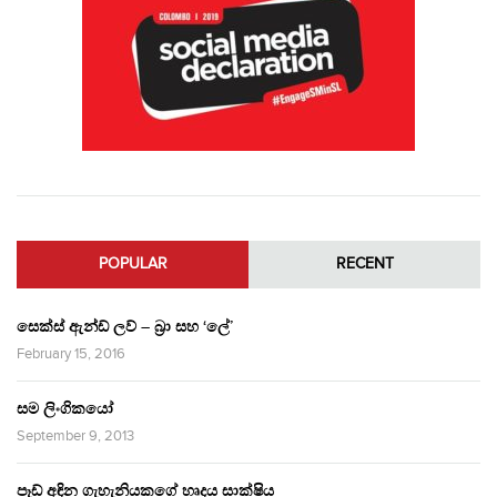
POPULAR
RECENT
සෙක්ස් ඇන්ඩ් ලව් – බ්‍රා සහ ‘ලේ’
February 15, 2016
සම ලිංගිකයෝ
September 9, 2013
පෑඩ් අඳින ගැහැනියකගේ හෘදය සාක්ෂිය