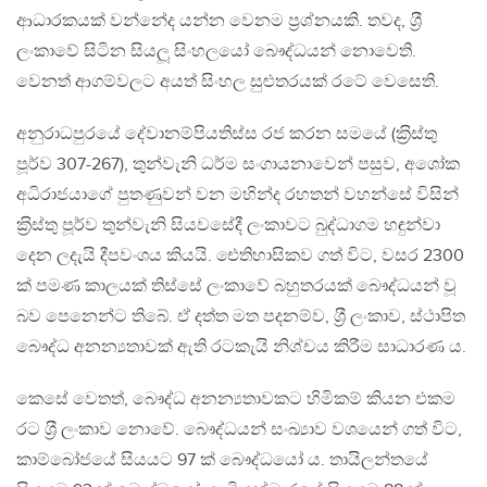
ආධාරකයක් වන්නේද යන්න වෙනම ප‍්‍රශ්නයකි. තවද, ශ‍්‍රී
ලංකාවේ සිටින සියලූ සිංහලයෝ බෞද්ධයන් නොවෙති.
වෙනත් ආගම්වලට අයත් සිංහල සුළුතරයක් රටේ වෙසෙති.
අනුරාධපුරයේ දේවානම්පියතිස්ස රජ කරන සමයේ (ක‍්‍රිස්තු
පූර්ව 307-267), තුන්වැනි ධර්ම සංගායනාවෙන් පසුව, අශෝක
අධිරාජයාගේ පුතණුවන් වන මහින්ද රහතන් වහන්සේ විසින්
ක‍්‍රිස්තු පූර්ව තුන්වැනි සියවසේදී ලංකාවට බුද්ධාගම හඳුන්වා
දෙන ලදැයි දීපවංශය කියයි. ඓතිහාසිකව ගත් විට, වසර 2300
ක් පමණ කාලයක් තිස්සේ ලංකාවේ බහුතරයක් බෞද්ධයන් වූ
බව පෙනෙන්ට තිබේ. ඒ දත්ත මත පදනම්ව, ශ‍්‍රී ලංකාව, ස්ථාපිත
බෞද්ධ අනන්‍යතාවක් ඇති රටකැයි නිශ්චය කිරීම සාධාරණ ය.
කෙසේ වෙතත්, බෞද්ධ අනන්‍යතාවකට හිමිකම් කියන එකම
රට ශ‍්‍රී ලංකාව නොවේ. බෞද්ධයන් සංඛ්‍යාව වශයෙන් ගත් විට,
කාම්බෝජයේ සියයට 97 ක් බෞද්ධයෝ ය. තායිලන්තයේ