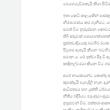
මෙහෙයැවීමකැයි කියා සිටී
ඉතා කෙටි කාලයකින් පාස්කු 
නිරාවරණය කර ගැනීමට, මේ
සමත් වීම නුරුස්සන කොට්ඨාශ
තිබී කඩුවක් සොයාගත්තොත්, ‘දැ
ත‍්‍රස්තවාදියෙකු බටහිර රටක 
පිටුපස ඇතැයි කියන ‘බටහිර
සමාන ය. මේ දක්වා සිදු වී
කාදිනල්වරයා කියන විට ගම්
අපේ නායකයන්ට කොන්ද පණ 
කුමක්දැයි පැහැදිලි නැත. ද
ආධිපත්‍යය සහ යුක්ති ධර්
නීතිය ඉදිරියට පමුණුවා දඬ
නුපුළුවන් වීම, එක්තරා 