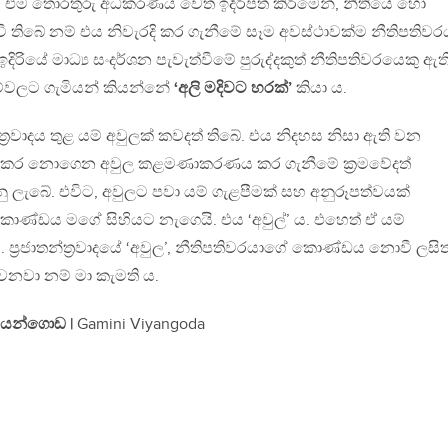
 එම තොරතුරු අධිකරණය වෙත ඉදිරිපත් කිරීමෙන්, නීතියේ හෝ
ති වී තිබේ නම් එය නිවැරදි කර ගැනීමේ සෑම අවස්ථාවක්ම නීතිපතිව
දිරියේ මාධ්‍ය සංදර්ශන පැවැත්වීමේ පුරුද්දකුත් නීතිපතිවරයෙකු ඇත
ීම්වලට ගැමියන් කියන්නේ
‘අලි මදිවට හරක්’
කියා ය.
න්ත‍්‍රවාදය තුළ යම් අවුලක් කවදත් තිබේ. එය නිදහස නිසා ඇති වන
ැති කර නොගෙන අවුල කළමණාකරණය කර ගැනීමේ ක‍්‍රමවේදත්
 සපයනු ලැබේ. එවිට, අවුලට පවා යම් ගැළපීමක් සහ අනුරූපත්වයක්
 කොණ්ඩය මගේ සිහියට නැගෙයි. එය ‘අවුල්’ ය. එහෙත් ඒ යම්
‍්‍රජාතන්ත‍්‍රවාදයේ ‘අවුල’, නීතිපතිවරයාගේ කොණ්ඩය නොවී ලසිත
නවා නම් මා කැමති ය.
වියන්ගොඩ |
Gamini Viyangoda