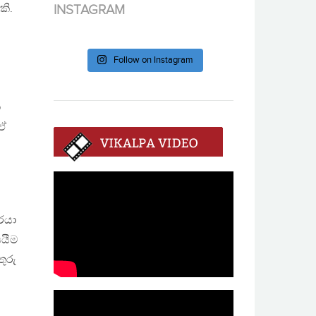
කි.
INSTAGRAM
Follow on Instagram
ා
 ඒ
රයා
පයීම
ුරු