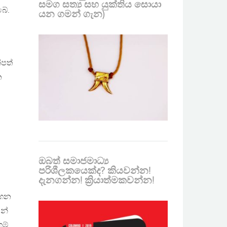
සමග සත්‍ය සහ යුක්තිය සොයා
බේ.
යන ගමන් ගැන)
්පත්
න
ඔබත් සමාජමාධ්‍ය
පරිශීලකයෙක්ද? කියවන්න!
දැනගන්න! ක්‍රියාත්මකවන්න!
ාගෙන
ින්
ම්