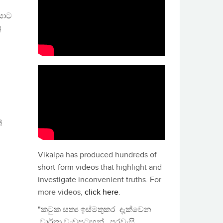
රයාට
ි
්
Vikalpa has produced hundreds of
short-form videos that highlight and
investigate inconvenient truths. For
more videos,
click here
.
"කටුක සත්‍ය ඉස්මතුකර දැක්වෙන
වාර්තා වැඩසටහන්, පුරවැසි