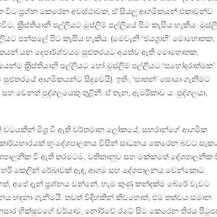
එක විට ප‍්‍රශ්න කෙරෙන අවස්ථාවක, ඒ සියලූ ආගමිකයන් එකාවන්ව
විට, ක‍්‍රිස්තියානි පල්ලියට මුස්ලිම් පල්ලියේ පිට කැසිය හැකිය. මුස්ලි
 පල්ලියට පන්සලේ පිට කැසිය හැකිය. (මෙවැනි ‘ජයග‍්‍රාහී’ මොහොතක,
න්දිතයන් යන දෙපාර්ශ්වයම සුළුතරයට අයත්ව ඇති මොහොතක,
ම ක‍්‍රිස්තියානි පල්ලියට හෝ මුස්ලිම් පල්ලියට ‘සහෝදරාත්මක’
සුළුතරයේ ආගමිකයන්ට සිදුවෙයි). ඉතිං, ‘සාතන්’ සොයා ගැනීමට
සහ වෙනත් පුද්ගලයෙකු තුළිනි. ඒ තැන, ඇමරිකාව ය. පුද්ගලයා,
වටයකින් මිශ‍්‍ර වී ඇති වර්තමාන ලෝකයේ, සහරාන්ගේ ආගමික
 කාර්යභාරයක් භූ-දේශපාලනය විසින් සාධනය කෙරෙන බවට සැක
ශපාලනික වී ඇති තරමටම, වතිකානුව සහ මක්කමත් දේශපාලනික ව
ින් හරි කෙලින් රේඛාවක් ඇඳ, ආගම සහ දේශපාලනය වෙන්කොට
්, අපේ දැන් ප‍්‍රශ්නය වන්නේ, හැම කුණු කන්දක්ම බේරේ වැවට
ත්නය හඳුනා ගැනීමයි. තවත් විදිහකින් කිවහොත්, එම තත්වය සමාන
ාර භික්ෂුවගේ චර්යාව, නෝර්වේ රටේ සිට කෙරෙන තිරය පිටු