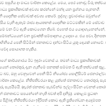
ව පසුගිය දා මාධ්‍ය වාර්තා කෙළේය. මෙය, පෙර නොවූ විරූ තත්වය
ධ්‍ය ප‍්‍රකාශිකාවක් අවශ්‍ය කරන්නේ මන්ද යන ප‍්‍රශ්නය පැනනගී.
 දෛනික සේවාවක් අවශ්‍ය කෙරේ. පුද්ගල ප‍්‍රචාරණය ඔවුන්ගේ
ීසිය වැනි ඇතැම් රාජ්‍ය ආයතනත් දෛනික මට්ටමකින් මේ සේවාව
් මේ වන විට ඇති කොටගෙන තිබේ. එහෙත් එය යොදාගැනෙන්නේ,
බන්ධයෙන් වන ප‍්‍රවෘත්ති සම්පාදනය උදෙසා ය. එය පවා, දිනපත
වාහිනියේ පෙනී සිටිමින් ජනතාවට දන්වා සිටිය යුතු දෙයක් නොවේ.
‍රමවේද සොයාගත හැකිය.
ේ කාර්යභාරය ඊට ඉඳුරා වෙනස් ය. තමන් මාධ්‍ය ප‍්‍රකාශිකාවක්
යෙන් තොරතුරු දැන ගැනීමේ පනතක් සම්මත වී ඇති තත්වයක් තුළ,
 බව, ඔහු වෙනුවෙන් පෙනී සිටි නියෝජ්‍ය සොලිසිටර් ජෙනරාල්ව
 වාර්තා කෙළේය. නීතිපතිවරයා කළ යුත්තේ ජනතාවට තොරතුරු සැ
සැපයීමයි. (ඇරත් ජනතාව සැබවින්ම ඉල්ලා සිටින වෙනත් තොරත
 ජනතාවට සපයන්නේ නැති බවත් අපි දනිමු). කොළඹ ප‍්‍රධාන
ය පිළිබඳ නීතිපතිවරයා ඉදිරිපත් කොට ඇති ප‍්‍රතිශෝධන අයදුම්පත