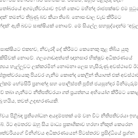
න්නේ එය නොවන බව සහතික ය. එසේම, ඔහුට පිළිතුරු දෙන
ක්තෝබරයේ අගමැතිවරයාව ඉවත් කොට මහින්ද රාජපක්ෂව එම පුටු
්දක්’ තමන්ට තිබුණු බව කියා තිබේ. නොසංඩාල වැඩ කිරීමට
්දක්’ ඇති බවට සාක්ෂියක් නොවේ. මේ සියල්ල සහසුද්දෙන්ම ‘අවුල
සාක්ෂියට එකඟව, නිවැරදි දේ කිරීමට කෙනෙකු තුළ තිබිය යුතු
 කිසිවක් නොවේ. ගලගොඩඅත්තේ ඥානසාර භික්ෂුව අධිකරණයේ
‍යය හෑල්ලූවට ලක්කරමින් නොමනා ලෙස හැසිරුණු අවස්ථාවේ ඊ
්‍රාත්වරයෙකු පියවර ගැනීම කොන්ද කෙලින් තියාගත් එක් අවස්ථා
කම් හේමසිරි ප‍්‍රනාන්දු සහ පොලිස්පති පූජිත් ජයසුන්දර මිනිමැරුම්
 තබා ගැනීමට නීතිපතිවරයා ගත් ප‍්‍රයත්නය අභියෝග කිරීමට ක
 තිබූ හයිය, තවත් උදාහරණයකි.
ිශ්චය පිළිබඳ ප‍්‍රතිශෝධන අයදුම්පතක් මේ වන විට නීතිපතිවරයා ඉහ
ේ. ඊට අමතරව ඔහු සිය මාධ්‍ය ප‍්‍රකාශිකාව හරහා නිකුත් කෙරෙන
ාත්වරියගේ විනිශ්චය අධිකරණයෙන් පිටස්තරව ප‍්‍රසිද්ධියේ ප‍්‍රශ්න