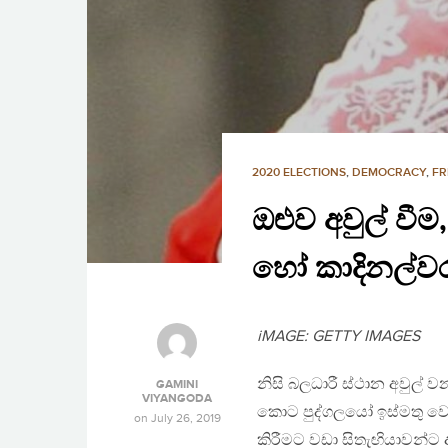
2020 ELECTIONS
,
DEMOCRACY
,
FR
ඔළුව අවුල් ව
හෝ කාදිනල්ව
iMAGE: GETTY IMAGES
නිසි බලධාරී ස්ථාන අවුල් 
GAMINI
VIYANGODA
කොට පුද්ගලයෝ ඉස්මතු වෙති.
on
July 26, 2019
කිරීමට වඩා සිතැඟියාවන්ට