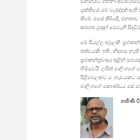
විභාගයට ගන්නා අවස්ථාවේ
යුක්තියේ යම් වැරැුද්දක් ඇ
තිබේ. එසේ තිබියදී, ජනතාව ඉ
කරගත යුතුද? මෙවැනි සිදුව
මේ සියල්ල අවුලකි. ප‍්‍රජාත
තත්වයකි. ඉතිං, නිදහස න
ප‍්‍රජාතන්ත‍්‍රවාදය තුළින්
හිමිවෙයි. ලසිත් මාලිංගගේ
පිළිවෙලකට ය. හැඩයකට ය. ප
මාලිංගගේ කොණ්ඩය සේ වෙ
ගාමිණී 