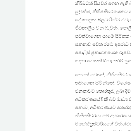
කිරීමටත් පියවර ගෙන ඇති බ
මුලින්ම, නීතිපතිවරයෙකුට මා
දේශපාලන බලධාරීන්ට එවැනි
ජීවනාලිය වන බැවිනි. පොල
පවත්වාගෙන යාමේ සිරිතක
ජනතාව වෙත රටේ අපරාධ සම්
පොලිස් ප‍්‍රකාශකයෙකු රූප
සඳහා වෙනත් ඕනෑ තරම් ක‍්
කෙසේ වෙතත්, නීතිපතිවරයාග
තබාගෙන සිටින්නේ, විශේෂ
ජනතාවට තොරතුරු ලබා දීමට
අධිකරණයේදී කී බව මාධ්‍ය
නොව, අධිකරණයට තොරතුරු 
නීතිපතිවරයා මේ ආකාරයෙන්
මහේස්ත‍්‍රත්වරියගේ විනිශ්ච