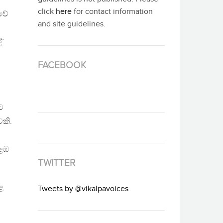
click
here
for contact information
වේ
and site guidelines.
්’
FACEBOOK
ට
වකි.
ොළඹ
TWITTER
ළ
Tweets by @vikalpavoices