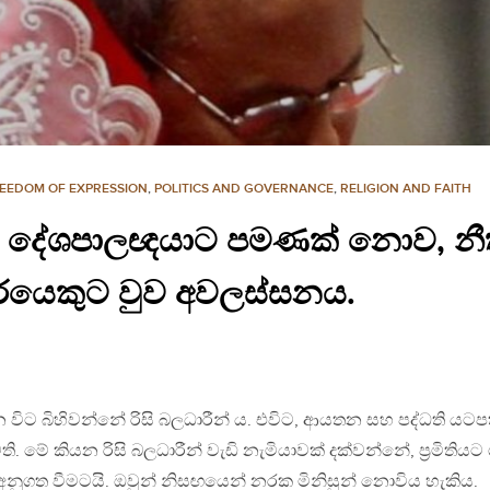
EEDOM OF EXPRESSION
,
POLITICS AND GOVERNANCE
,
RELIGION AND FAITH
ීම, දේශපාලඥයාට පමණක් නොව, නී
රයෙකුට වුව අවලස්සනය.
වන විට බිහිවන්නේ රිසි බලධාරීන් ය. එවිට, ආයතන සහ පද්ධති යටප
 මේ කියන රිසි බලධාරීන් වැඩි නැමියාවක් දක්වන්නේ, ප‍්‍රමිතියට
 අනුගත වීමටයි. ඔවුන් නිසඟයෙන් නරක මිනිසුන් නොවිය හැකිය.