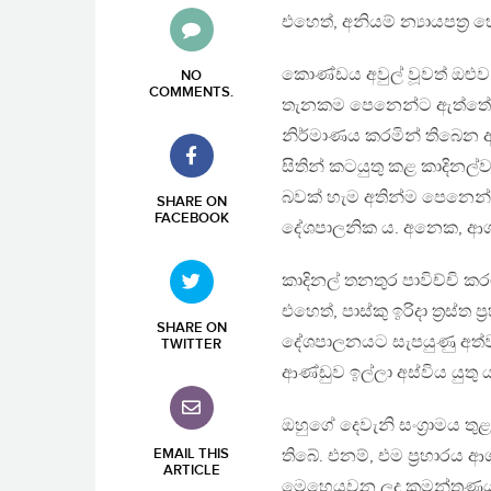
එහෙත්, අනියම් න්‍යායපත‍්
කොණ්ඩය අවුල් වූවත් ඔළුව
NO
COMMENTS
.
තැනකම පෙනෙන්ට ඇත්තේ අ
නිර්මාණය කරමින් තිබෙන අවුලක
සිතින් කටයුතු කළ කාදිනල්
බවක් හැම අතින්ම පෙනෙන්ට 
SHARE ON
FACEBOOK
දේශපාලනික ය. අනෙක, ආග
කාදිනල් තනතුර පාවිච්චි 
එහෙත්, පාස්කු ඉරිදා ත‍්‍රස්ත
SHARE ON
දේශපාලනයට සැපයුණු අත්ව
TWITTER
ආණ්ඩුව ඉල්ලා අස්විය යුතු 
ඔහුගේ දෙවැනි සංග‍්‍රාමය තුළ
EMAIL THIS
තිබේ. එනම්, එම ප‍්‍රහාරය
ARTICLE
මෙහෙයවන ලද කුමන්ත‍්‍රණ