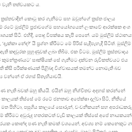
ම වැනි තත්වයකට ය.
ත‍්‍රස්තවාදීන් කොටු කර ගැනීමට සහ ඔවුන්ගේ ත‍්‍රස්ත ජාලය
 රටේ මුස්ලිම් ප‍්‍රජාවගේම සහයෝගයෙන් ලංකාවේ ආරක්ෂක අංශ
යක් සිටී. එහිදී, පොදු විපක්ෂය කැපී පෙනේ. යම් මුස්ලිම් ස්ථාන
ක්කා නේද?’ යි ප‍්‍රශ්න කිරීමට මේ පිරිස් සැදීපැහැදී සිටිත්. මුස්ලිම්
ඇති කඳවුරක පුහුණුවක් ලබා තිබීම, එක විටම, මුස්ලිම් ත‍්‍රස්තවාදය
 කුමන්ත‍්‍රණයට’ සාක්ෂියක් සේ ගැනීමට දක්වන රුචිකත්වයට එය
 ඇති කිසි පරීක්ෂණයක් පිළිබඳ විශ්වාසයක් තමන්ට නොමැති බව
‍ය වන්නේ ඒ රහස් සිතැඟියාවයි.
නැති බවක් ඔහු කියයි. එයින් ඔහු නිශ්චිතව අදහස් කරන්නේ
ැන් කාලයක් තිස්සේ මේ රටේ ජනතාව අපේක්ෂා දල්වා සිටි, නීතියේ
මය මත පිහිටා, පසුගිය කාලයේ සොරුන්, වංචනිකයන් සහ අපරාධකර
ුවම් කිරීමට අවුරුදු හතරකටත් වැඩි කාලයක් තිස්සේ අපේ නායකයන
ආකාරයක කොන්ද පණ නැති කමක් වශයෙන්, අවශ්‍ය නම් කෙනෙකුට 