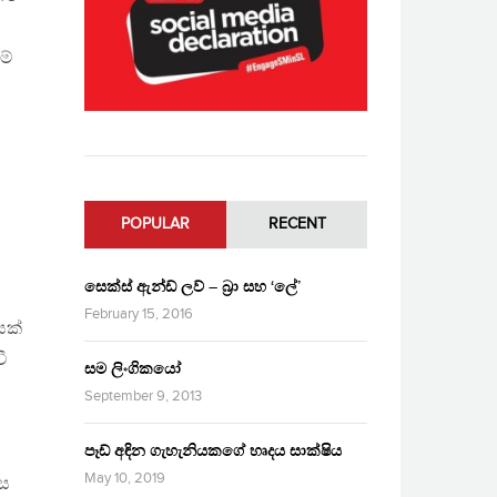
ම්
POPULAR
RECENT
සෙක්ස් ඇන්ඩ් ලව් – බ්‍රා සහ ‘ලේ’
February 15, 2016
යක්
ී
සම ලිංගිකයෝ
September 9, 2013
පෑඩ් අඳින ගැහැනියකගේ හෘදය සාක්ෂිය
May 10, 2019
පස