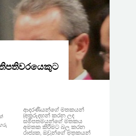
තිපතිවරයෙකුට
ආදරණීයන්ගේ මතකයන්
(අතුරුදහන් කරන ලද
ත්
සමීපතමයන්ගේ මතකය
 ගරු
අමතක කිරීමට බල කරන
රාජ්‍යක, ඔවුන්ගේ මතකයන්