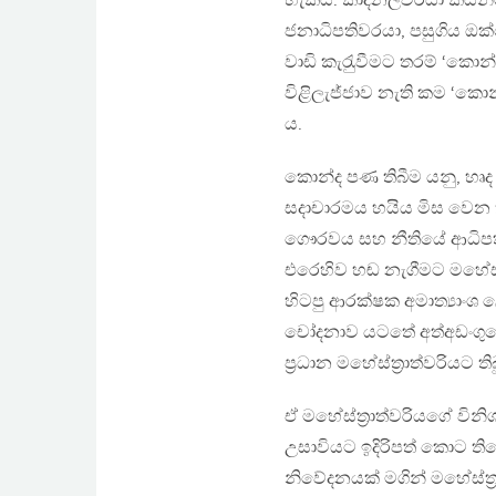
හැකිය. කාදිනල්වරයා කිය
ජනාධිපතිවරයා, පසුගිය ඔ
වාඩි කැරැුවීමට තරම් ‘කොන
විළිලැජ්ජාව නැති කම ‘කොන
ය.
කොන්ද පණ තිබීම යනු, හෘද 
සදාචාරමය හයිය මිස වෙන
ගෞරවය සහ නීතියේ ආධිපත්
එරෙහිව හඬ නැගීමට මහේස්ත‍
හිටපු ආරක්ෂක අමාත්‍යාංශ ලේ
චෝදනාව යටතේ අත්අඩංගුවේ
ප‍්‍රධාන මහේස්ත‍්‍රාත්වරියට
ඒ මහේස්ත‍්‍රාත්වරියගේ වින
උසාවියට ඉදිරිපත් කොට තිබ
නිවේදනයක් මගින් මහේස්ත‍්‍ර