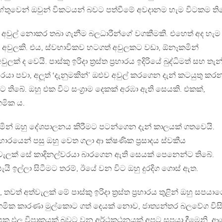
‍ර හේතුවෙන් ඔවුන් විකටයන් බවට පත්වීමේ අවදානම හැම විටකම ති
 අවුල් නොකර තබා ගැනීම බලධාරීන්ගේ වගකීමකි. එහෙත් අද හැම
වුලකි. එය, ස්වභාවිකව හටගත් අවුලකට වඩා, ඕනෑකමින්
් ද වෙයි. පාස්කු ඉරිදා ත‍්‍රස්ත ප‍්‍රහාරය ඉදිරියේ බුද්ධිමත් සහ තැන
වරයා පවා, අලූත් ‘දැනුමකින්’ ඔළුව අවුල් කරගෙන දැන් කටයුතු කර
තිබේ. ඔහු එක විට සංග‍්‍රාම දෙකක් අරඹා ඇති සෙයකි. එකක්,
මික ය.
කරමින් ඔහු දේශපාලනය කිරීමට පටන්ගෙන දැන් කාලයක් ගතවෙයි.
 ප‍්‍රහාරයෙන් පසු ඔහු වෙත ගලා ආ ක්ෂණික ප‍්‍රසාදය ස්වකීය
ැලක් සේ කාදිනල්වරයා බාරගෙන ඇති සෙයක් පෙනෙන්ට තිබේ.
යැයි ඉල්ලා සිටීමට තරම්, ඊයේ වන විට ඔහු දුරදිග ගොස් ඇත.
, තවත් අත්වැලක් මේ පාස්කු ඉරිදා ත‍්‍රස්ත ප‍්‍රහාරය තුළින් ඔහු සපය
 ආගමික කාරණා මුල්කොට ගත් දෙයක් නොව, ජාත්‍යන්තර බලවේග විස
යක ඵල විපාකයක් බවට වන අර්ථකථනයක් අපට සපයා දීමෙනි. ආග