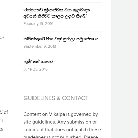
‘රහසිගතව ක්‍රියාත්මක වන කුලවාදය
අවසන් කිරීමට කාලය උදාවී තිබේ.’
February 15, 2016
යක
‘හිමින්සැරේ පියා විදා‘ සුනිලා සමුගත්තා ය.
September 9, 2013
‘භූමි’ ගේ කතාව
June 23, 2016
GUIDELINES & CONTACT
ුවන්
Content on Vikalpa is governed by
්ට
site guidelines. Any submission or
ගත
comment that does not match these
guidelines is not published. Please