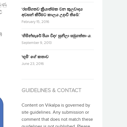
ුණු
‘රහසිගතව ක්‍රියාත්මක වන කුලවාදය
ී
අවසන් කිරීමට කාලය උදාවී තිබේ.’
February 15, 2016
)
‘හිමින්සැරේ පියා විදා‘ සුනිලා සමුගත්තා ය.
September 9, 2013
‘භූමි’ ගේ කතාව
June 23, 2016
GUIDELINES & CONTACT
Content on Vikalpa is governed by
site guidelines. Any submission or
comment that does not match these
guidelines is not published. Please