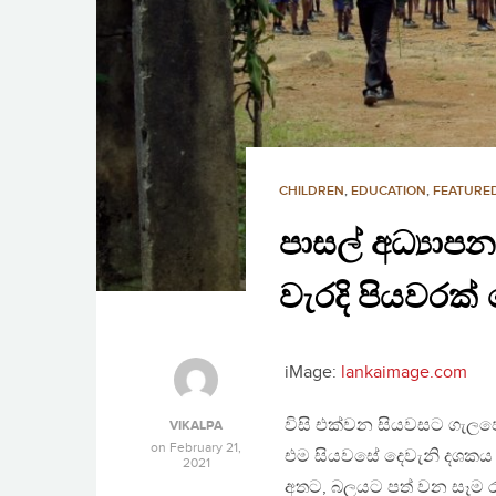
CHILDREN
,
EDUCATION
,
FEATURED
පාසල් අධ්‍යාපන
වැරදි පියවරක
iMage:
lankaimage.com
විසි එක්වන සියවසට ගැලප
VIKALPA
on
February 21,
එම සියවසේ දෙවැනි දශකය ද
2021
අතට, බලයට පත් වන සෑම රජය