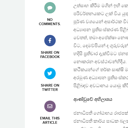
උත්සාහ කිරීම මගින් ඉඟි ක
පරිවර්තනයකට ලක් විය යු
NO
පූර්ණ වශයෙන් අසාර්ථක වීම
COMMENTS
.
අධ්‍යාපන ප්‍රතිසංස්කරණ ප
වෙතත්, තමා අපේක්ෂා නොක
විට, දෙමව්පියන් ද ගුරුවර
SHARE ON
හදිසි ප්‍රතිචාර දැක්වීමට ජන
FACEBOOK
නොකරන අවස්ථාවන්හිදීය. ද
කථිකයන්ගේ තර්ක සාක්ෂි ම
අරමුණ අධ්‍යාපන ප්‍රතිසංස
පිළිබඳව අවධානය යොමු කිර
SHARE ON
TWITTER
ආණ්ඩුවේ අභිලාශය
ජනාධිපති ගෝඨාභය රාජපක්ෂ 
EMAIL THIS
ජනාධිපති කාර්ය සාධක බලක
ARTICLE