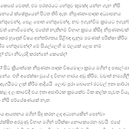
ේ. කෙසේ වෙතත්, එම පරතරයට හේතුව කුමක්ද යන්න ගැන නිසි
අධ්‍යනයේ ක්ෂේත්‍රයෙන් පිටත තිබී ඇත. නිපුණතා-පාදක අධ්‍යාපනය
ේතුවෙන්ද, පෙළ පොත හේතුවෙන්ද, නව ඉගැන්වීම ක්‍රමයට ඉගැන්
ාණවත් නොවීමෙන්ද, එසේත් නැතිනම් විභාග ක්‍රමය කිසිදු නිපුණතාවක්
හුදෙක් විෂය අන්තර්ගතය පිළිබඳ දැනුම පමණක් පරීක්ෂා කිරීම
ීම හේතුවෙන්ද? මේ සියල්ලෙහි ම ඵලයක් ලෙස නම්
? ඒවා නිවැරදි කරන්නේ කෙසේද?
 සිට ක්‍රියාත්මක නිපුණතා පාදක විෂයමාලා ක්‍රමය මගින් ද පාසල්-ප
න්නේය. එහි අපේක්ෂා වූයේ ද විභාග භාරය අඩු කිරීම, වඩාත් නම්‍යශීල
න් ඇගයීමට ලක් කීරීම ආදියයි. ලොව පුරා බොහෝ රටවල් ඉතා සාර්
 කළ ද ලංකාවේදී එය ඉතා අසාර්ථක ක්‍රමයක්ව ටික කල්ක පැවත වියැ
න නිසි පර්යේෂණයක් නැත.
පනය ආයතනය මගින් සිදු කරන ලද අධ්‍යනයකින් පෙන්වා
ේක්ෂිත අරමුණු විභාග මගින් පරීක්ෂා නොකෙරෙන බවයි. එසේ