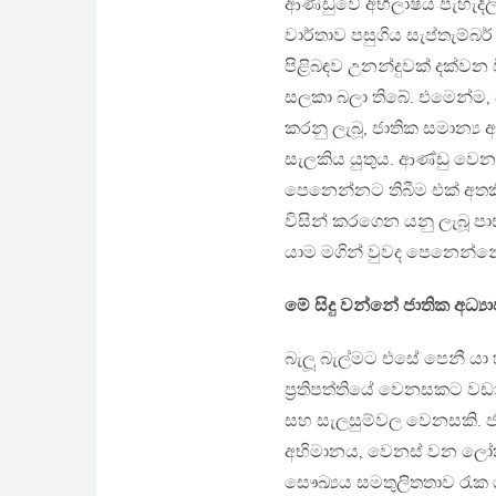
ආණ්ඩුවේ අභිලාෂය පැහැදිල
වාර්තාව පසුගිය සැප්තැම්බ
පිළිබඳව උනන්දුවක් දක්
සලකා බලා තිබේ. එමෙන්ම, ඒ
කරනු ලැබූ, ජාතික සමාන්‍ය 
සැලකිය යුතුය. ආණ්ඩු වෙනස
පෙනෙන්නට තිබීම එක් අතකි
විසින් කරගෙන යනු ලැබූ 
යාම මගින් වුවද පෙනෙන්නේ ය
මේ සිදු වන්නේ ජාතික අධ්‍ය
බැලූ බැල්මට එසේ පෙනී යා හ
ප්‍රතිපත්තියේ වෙනසකට වඩා
සහ සැලසුම්වල වෙනසකි. 
අභිමානය, වෙනස් වන ලෝකය
සෞඛ්‍යය සමතුලිතතාව රැක 