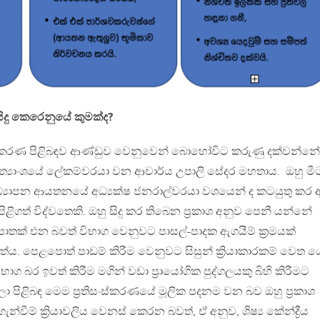
ිදු කෙරෙනුයේ කුමක්ද?
සංස්කරණ පිළිබඳව ආණ්ඩුව වෙනුවෙන් බොහෝවිට කරුණු දක්වන්නේ
මාත්‍යාංශයේ ලේකම්වරයා වන ආචාර්ය උපාලි සේදර මහතාය. ඔහු මී
ධ්‍යාපන ආයතනයේ අධ්‍යක්ෂ ජනරාල්වරයා වශයෙන් ද කටයුතු කර ඇ
 පිළිගත් විද්වතෙකි. ඔහු සිදු කර තිබෙන ප්‍රකාශ අනුව පෙනී යන්නේ
් එන බවත් විභාග වෙනුවට පාසල්-පාදක ඇගයීම් ක්‍රමයක්
වත්ය. පෙළපොත් පාඩම් කිරීම වෙනුවට සිසුන් ක්‍රියාකාරකම් වෙත 
ාග බර ඉවත් කිරීම මගින් වඩා ප්‍රායෝගික පුද්ගලයකු බිහි කිරීමට
 පිළිබඳ මෙම ප්‍රතිසංස්කරණයේ මූලික පදනම වන බව ඔහු ප්‍රකාශ
වීම් ක්‍රියාවලිය වෙනස් කෙරන බවත්, ඒ අනුව, ශිෂ්‍ය කේන්ද්‍රීය