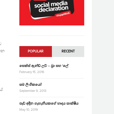
ව
ගෙන
POPULAR
RECENT
සෙක්ස් ඇන්ඩ් ලව් – බ්‍රා සහ ‘ලේ’
February 15, 2016
සම ලිංගිකයෝ
යේ
September 9, 2013
පෑඩ් අඳින ගැහැනියකගේ හෘදය සාක්ෂිය
May 10, 2019