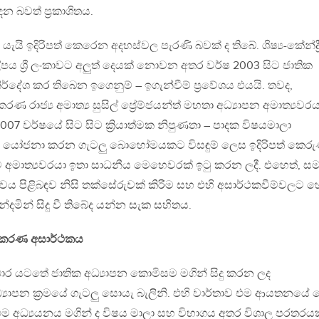
ෙන බවත් ප්‍රකාශිතය.
යි ඉදිරිපත් කෙරෙන අදහස්වල පැරණි බවක් ද තිබේ. ශිෂ්‍ය-කේන්ද්‍ර
්පය ශ්‍රී ලංකාවට අලුත් දෙයක් නොවන අතර වර්ෂ 2003 සිට ජාතික
ර්දේශ කර තිබෙන ඉගෙනුම් – ඉගැන්වීම් ප්‍රවේශය එයයි. තවද,
කරණ රාජ්‍ය අමාත්‍ය සුසිල් ප්‍රේම්ජයන්ත් මහතා අධ්‍යාපන අමාත්‍යවරය
007 වර්ෂයේ සිට සිට ක්‍රියාත්මක නිපුණතා – පාදක විෂයමාලා
ීමට යෝජනා කරන ගැටලු බොහෝමයකට විසඳුම් ලෙස ඉදිරිපත් කෙරු
එම අමාත්‍යවරයා ඉතා සාධනීය මෙහෙවරක් ඉටු කරන ලදී. එහෙත්, ස
වය පිළිබඳව නිසි තක්සේරුවක් කිරීම සහ එහි අසාර්ථකවීම්වලට හ
න්දමින් සිදු වී තිබේද යන්න සැක සහිතය.
ංස්කරණ අසාර්ථකය
ධාර යටතේ ජාතික අධ්‍යාපන කොමිසම මගින් සිදු කරන ලද
්‍යාපන ක්‍රමයේ ගැටලු සොයැ බැලිනි. එහි වාර්තාව එම ආයතනයේ 
එම අධ්‍යයනය මගින් ද විෂය මාලා සහ විභාගය අතර විශාල පරතරයක