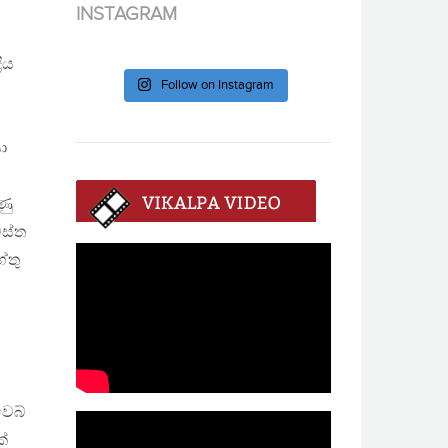
INSTAGRAM
ීය
Follow on Instagram
ා
ණු
මස්ත
ේතු
වෙබ්
්