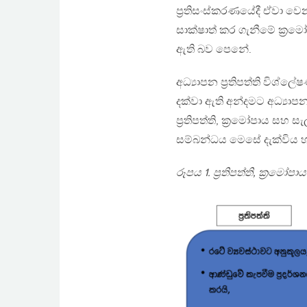
ප්‍රතිසංස්කරණයේදී ඒවා 
සාක්ෂාත් කර ගැනීමේ ක්‍ර
ඇති බව පෙනේ.
අධ්‍යාපන ප්‍රතිපත්ති වි
දක්වා ඇති අන්දමට අධ්‍යාප
ප්‍රතිපත්ති, ක්‍රමෝපාය සහ
සම්බන්ධය මෙසේ දැක්විය හ
රූපය 1. ප්‍රතිපත්ති, ක්‍රම