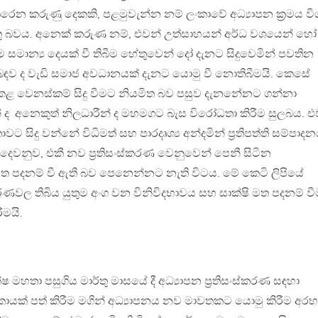
ෙරෙන කරුණු දෙකකි, පළමුවැන්න නම් ලංකාවේ අධ්‍යාපන ක්‍රමය වි
තු බවය. අනෙක් කරුණ නම්, එවන් උත්සාහයන් අර්ධ වශයෙන් හෝ
 සමාන්‍ය දෙයක් වී තිබීම හේතුවෙන් දෝ දැනට සිදුවෙමින් පවතින
ිළිබඳව ද වැඩි සමාජ අවධානයක් දැනට යොමු වී නොතිබීමයි. කෙසේ
ළ වෙනස්කම් සිදු වීමට නියමිත බව පසුව දැනනේනට ගන්නා
ුන් ද අනෙකුත් නිලධාරීන් ද මහමගට බැස විරෝධතා කිරීම සුලබය. එ
තාවට සිදු වන්නේ විධිමත් සහ පාරදෘශ්‍ය අන්දමින් ප්‍රතිපත්ති සම්පාද
ෙවනුව, එකී නව ප්‍රතිසංස්කරණ වෙනුවෙන් පෙනී සිටින
ත පදනම් වී ඇති බව පෙනෙන්නට නැති විටය. මේ කෙටි ලිපියේ
්කරණවල තිබිය යුතුම අංග වන විනිවිදභාවය සහ සාක්ෂි මත පදනම් ව
ීමයි.
මහතා පසුගිය මාර්තු මාසයේ දී අධ්‍යාපන ප්‍රතිසංස්කරණ සඳහා
ායක් පත් කිරීම මගින් අධ්‍යාපනය නව මාවතකට යොමු කිරීම අර