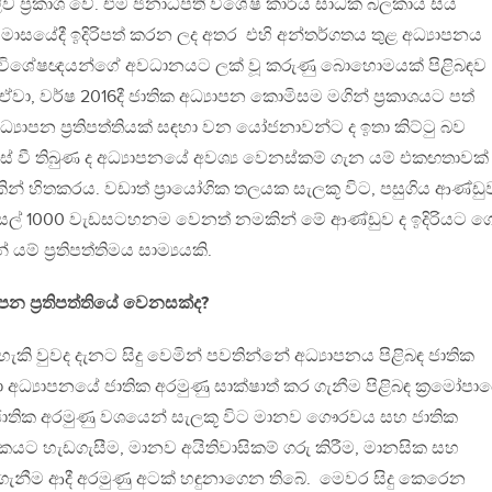
ිව ප්‍රකාශ වේ. එම ජනාධිපති විශේෂ කාර්ය සාධක බලකාය සිය
ර් මාසයේදී ඉදිරිපත් කරන ලද අතර එහි අන්තර්ගතය තුළ අධ්‍යාපනය
වන විශේෂඥයන්ගේ අවධානයට ලක් වූ කරුණු බොහොමයක් පිළිබඳව
වා, වර්ෂ 2016දී ජාතික අධ්‍යාපන කොමිසම මගින් ප්‍රකාශයට පත්
අධ්‍යාපන ප්‍රතිපත්තියක් සඳහා වන යෝජනාවන්ට ද ඉතා කිට්ටු බව
් වී තිබුණ ද අධ්‍යාපනයේ අවශ්‍ය වෙනස්කම් ගැන යම් එකඟතාවක්
න් හිතකරය. වඩාත් ප්‍රායෝගික තලයක සැලකූ විට, පසුගිය ආණ්ඩු
පාසල් 1000 වැඩසටහනම වෙනත් නමකින් මේ ආණ්ඩුව ද ඉදිරියට 
ම් ප්‍රතිපත්තිමය සාම්‍යයකි.
ාපන ප්‍රතිපත්තියේ වෙනසක්ද?
ැකි වුවද දැනට සිදු වෙමින් පවතින්නේ අධ්‍යාපනය පිළිබඳ ජාතික
 අධ්‍යාපනයේ ජාතික අරමුණු සාක්ෂාත් කර ගැනීම පිළිබඳ ක්‍රමෝපා
ජාතික අරමුණු වශයෙන් සැලකූ විට මානව ගෞරවය සහ ජාතික
ට හැඩගැසීම, මානව අයිතිවාසිකම් ගරු කිරීම, මානසික සහ
ගැනීම ආදී අරමුණු අටක් හඳුනාගෙන තිබේ. මෙවර සිදු කෙරෙන