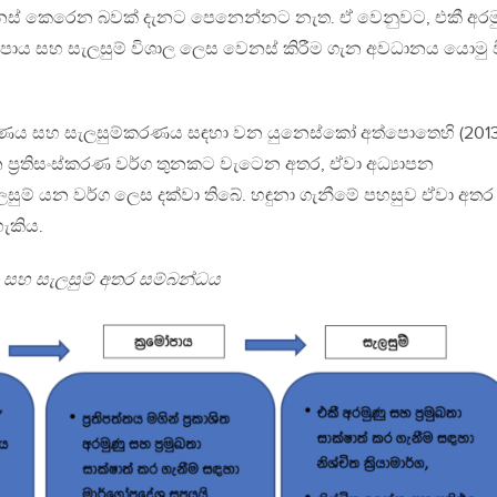
වෙනස් කෙරෙන බවක් දැනට පෙනෙන්නට නැත. ඒ වෙනුවට, එකී අරම
මෝපාය සහ සැලසුම් විශාල ලෙස වෙනස් කිරීම ගැන අවධානය යොමු ව
ශ්ලේෂණය සහ සැලසුම්කරණය සඳහා වන යුනෙස්කෝ අත්පොතෙහි (2013
න ප්‍රතිසංස්කරණ වර්ග තුනකට වැටෙන අතර, ඒවා අධ්‍යාපන
 සැලසුම් යන වර්ග ලෙස දක්වා තිබේ. හඳුනා ගැනීමේ පහසුව ඒවා අතර
ැකිය.
ෝපාය සහ සැලසුම් අතර සම්බන්ධය