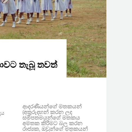
ශාවට තැබූ තවත්
ආදරණීයන්ගේ මතකයන්
(අතුරුදහන් කරන ලද
ාදය
සමීපතමයන්ගේ මතකය
අමතක කිරීමට බල කරන
රාජ්‍යක, ඔවුන්ගේ මතකයන්