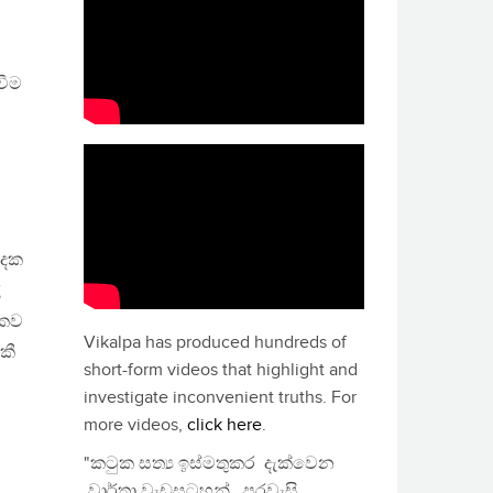
වීම
ාදක
ී
ථකව
Vikalpa has produced hundreds of
කී
short-form videos that highlight and
investigate inconvenient truths. For
more videos,
click here
.
"කටුක සත්‍ය ඉස්මතුකර දැක්වෙන
වාර්තා වැඩසටහන්, පුරවැසි