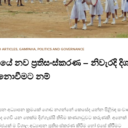
 ARTICLES
,
GAMPAHA
,
POLITICS AND GOVERNANCE
යේ නව ප්‍රතිසංස්කරණ – නිවැරදි දි
් නොවීමට නම්
ෙන අධ්‍යාපන ක්‍රමයක් ගොඩ නගන්නේ කෙසේද යන්න පිළිබඳ සංව
 ගෙවී යන තෙක්ම දිග්ගැස්සී තිබීම කණගාටුවට කරුණකි. අනෙක්
ක් ම විශාල අධ්‍යාපන ප්‍රතිසංස්කරණ කිරීම හෝ එසේ කිරීිමට