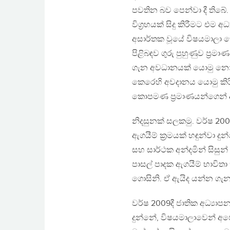
පවතින බව පෙන්වා දී තිබ
විග්‍රහයක් සිදු කිරීමට එම 
අසාර්තක වූයේ විෂයමාලා හ
පිළිබඳව ගුරු පුහුණුව ප්‍රම
ගැන අවධානයක් යොමු නොකර 
කෙරෙහි අවදානය යොමු කිර
කොපමණ ප්‍රමාණයන්ගෙන් ද
නිදසුනක් සලකමු. වර්ෂ 2007
ඇගයීම් ක්‍රමයක් හඳුන්වා දු
සහ සාර්ථක අන්දමින් සිසු
පාසල් පාදක ඇගයීම් භාවිතා
ගොසිනි. ඒ ඇයිද යන්න ගැ
වර්ෂ 2009දී ජාතික අධ්‍යා
දුන්නේ, විෂයමාලාවෙන් අප