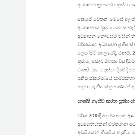
අධ්‍යාපන ක්‍රමයක් හඳුන්වා ද
කෙසේ වෙතත්, මෙසේ අලුත් යැ
අධ්‍යාපනය ක්‍රමය යන සංකල
අධ්‍යාපන කොමිසම විසින් නි
වර්තමාන අධ්‍යාපන ප්‍රතිසංස්
ලෙස සිටි කාලයේදී, එනම්, 2
ක්‍රමය, සේදර මහතා විසඳ
එකකි. එය හඳුන්වා දීමේදී 
ප්‍රතිසංස්කරණයේ සාර්ථකභා
හඳුනා ගැනීමක් ප්‍රමාණවත් අ
සාක්ෂි නැතිව කරන ප්‍රතිස
වර්ෂ 2010දී ලෝක බැංකු ආ
අධ්‍යයනයකින් වර්තමාන අධ
අඩවියෙන් කියවිය හැකිය. 