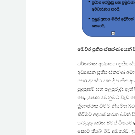
මෙවර ප්‍රතිසංස්කරණයෙන් ස
වර්තමාන අධ්‍යාපන ප්‍රති
අධ්‍යාපන ප්‍රතිසංස්කරණ අ
පෙර අවස්ථාවක දී ජාතික අ
සුදුසුකම් සහ පලපුරුද්ද ඇති
පෙළපොත වෙනුවට වැඩ පොතක
ක්‍රියාත්මක වීමට නියමිත බ
කිරීමට අදහස් කරන බවත් විභ
කටයුතු කරන බවත් විෂයමාලා
කොට තිබේ. ඊට අමතරව, ඉගැන්