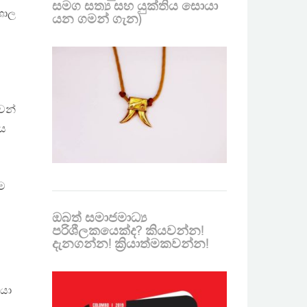
සමග සත්‍ය සහ යුක්තිය සොයා
ශාල
යන ගමන් ගැන)
වන්
නය
ීම
ඔබත් සමාජමාධ්‍ය
පරිශීලකයෙක්ද? කියවන්න!
දැනගන්න! ක්‍රියාත්මකවන්න!
භයා