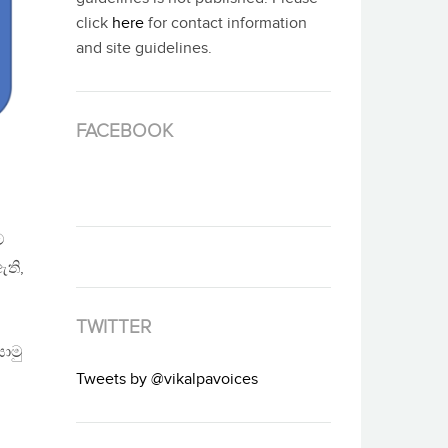
click
here
for contact information
and site guidelines.
FACEBOOK
ට
ති,
TWITTER
යොමු
Tweets by @vikalpavoices