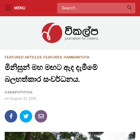
S
Search
MENU
k
for:
i
p
t
o
m
FEATURED ARTICLES
,
FEATURES
,
HAMBANTOTA
a
i
මිනිසුන් මහ මඟට ඇද දැමීමේ
n
බලහත්කාර සංවර්ධනය.
c
o
KARAPOTHTHA
n
on
August 21, 2010
t
e
n
t