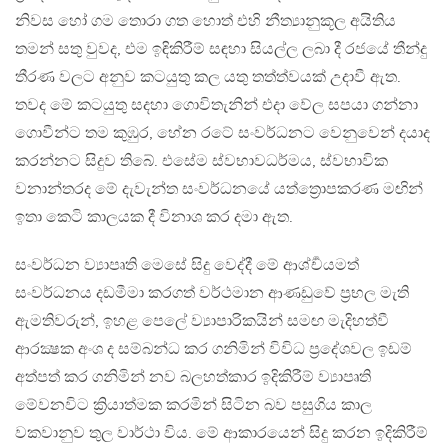
නිවස හෝ ගම තොරා ගත හොත් එහි නීත්‍යානුකූල අයිතිය
තමන් සතු වුවද, එම ඉඳිකිරීම් සඳහා සියල්ල ලබා දී රජයේ තීන්දු
තීරණ වලට අනුව කටයුතු කල යතු තත්ත්වයක් උදාවී ඇත.
තවද මේ කටයුතු සදහා ගොවිතැනින් එදා වේල සපයා ගන්නා
ගොවීන්ට තම කුඹුර, හේන රටේ සංවර්ධනට වෙනුවෙන් දයාද
කරන්නට සිදුව තිබේ. එසේම ස්වභාවධර්මය, ස්වභාවික
වනාන්තරද මේ දැවැන්ත සංවර්ධනයේ යත්ත්‍රොපකරණ මඟින්
ඉතා කෙටි කාලයක දී විනාශ කර දමා ඇත.
සංවර්ධන ව්‍යාපෘති මෙසේ සිදු වෙද්දී මේ ආශ්ර්‍චයමත්
සංවර්ධනය දඩමීමා කරගත් වර්ථමාන ආණඩුවේ ප්‍රභල මැති
ඇමතිවරුන්, ඉහළ පෙලේ ව්‍යාපාරිකයින් සමඟ මැදිහත්වී
ආරක්‍ෂක අංශ ද සම්බන්ධ කර ගනිමින් විවිධ ප්‍රදේශවල ඉඩම්
අත්පත් කර ගනිමින් නව බලහත්කාර ඉදිකිරීම් ව්‍යාපෘති
මේවනවිට ක්‍රියාත්මක කරමින් සිටින බව පසුගිය කාල
වකවානුව තුල වාර්ථා විය. මේ ආකාරයෙන් සිදු කරන ඉදිකිරීම්