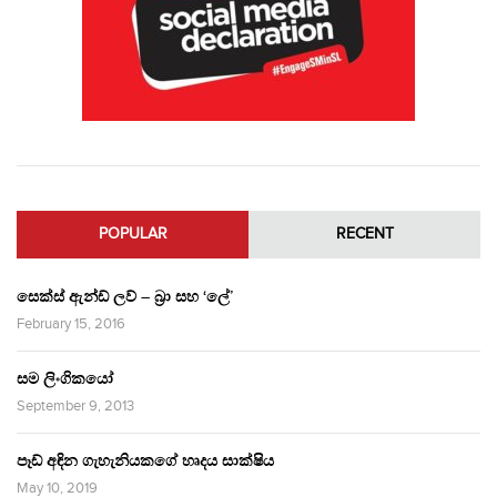
POPULAR
RECENT
සෙක්ස් ඇන්ඩ් ලව් – බ්‍රා සහ ‘ලේ’
February 15, 2016
සම ලිංගිකයෝ
September 9, 2013
පෑඩ් අඳින ගැහැනියකගේ හෘදය සාක්ෂිය
May 10, 2019