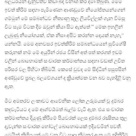
බලධරයන් දැනුවත්ව කඩා බිද විනාශ කර දමා තිබුණි. මෙම
ඉවත් කිරීම් සඳහා පැමිණෙන ආණඩුවේ නියෝජිතයන්ගෙන්
ගම්මුන් මේ සම්බන්ධව නීත්‍යානු කූල ලියවිල්ලක් ගැන විමසූ
විට සෑම විටක දීම ඔවුන් කියා සිට ඇත්තේ ‛‛ මේක ඉහලින්
ලැබුණු නියෝගයක්, ඒක නිසා අපිට කරන්න දෙයක් නැහැ’’
යන්නයි. මෙම අනවසර ඉවත්කිරීම් සම්බන්ධයෙන් සුවිශේෂී
කරුනක් නම් මේ අයුරින් රජය විසින් අත් පත් කරගත් ඉඩම්
වලින් බොහොමක් සංචාරක කර්මාන්තය සඳහා වඩාත් උචිත
පරිසර වල පිහිටා තිබීමයි. කෙසේ වුවද මේ සිද්ධීන් පසුපසින්
අණ්ඩුවේ ප්‍රබල බලවේගයන් ද ක්‍රියාත්මක වන බව පැහදිළි වනු
ඇත.
මීට අමතරව ලංකාවට ආවේනික ලෝක උරුමයක් වූ දුම්බර
කදුවැටියට ද මේ ආශ්චර්‍යමත් බැල්ම වැටී ඇත. එය සංචාරක
කර්මාන්තය දියුණු කිරීමේ පියවරක් ලෙස දුම්බර රක්‍ෂිතය තුල
දැවැන්ත සංචාරක හෝටල් බොහොමයක් ඉදිවෙමින් පවතී.
මෙයින් කිහිපයක් මේ වන විට සාදා නිමකර ඇත.මේ ඉදිකිරීම්