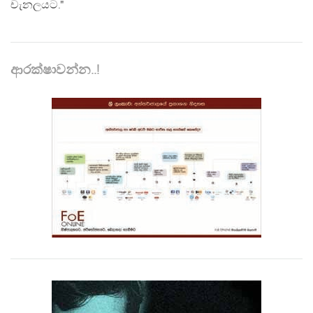
චැනලයට."
ආරක්ෂාවන්න..!