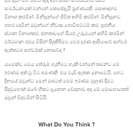
මිනිසුන් මහ මඟට ඇද දමා කරන සංවර්ධනය රටේ
සංවර්ධනයක් වන්නේ කෙසේදැයි ප්‍රශ්ණයකි. සොබාදහම
විනාශ කරමින්, මිනිසුන්ගේ ජීවිත අහිමි කරමින්, මිනිසුනට
පහර දෙමින් ඔවුන්ගේ නිවාස පොටිපට්ටම් කර, පූජනීය
ස්ථාන විනාශකර, ජනතාවගේ සියළු උරුමයන් අහිමි කරමින්
වර්ථමාන රජය විසින් සිදුකිරීමට වෙර දරණ ආසියාවේ අශ්චර්‍ය
ඇත්තටම අශ්චර්‍යක් නොවේද ?
යමෙක්ට මෙය තේරුම් ගැනීමට හැකි වන්නේ තමන්ට මේ
ඉරණම අත් වූ විට පමණකි. එය වැඩි ඈතක නොවෙයි, හෙට
දිනයේ ඔවුන්ට මෙන් ඔබටත් මෙම ඉරණම මුහුණ දීමට
සිදුවුහොත් ඔබේ හිතට දැනෙන වේදනාව අද මේ මොහොතෙත්
ඔවුන් විදවමින් සිටියි.
What Do You Think ?