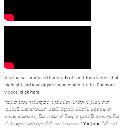
Vikalpa has produced hundreds of short-form videos that
highlight and investigate inconvenient truths. For more
videos,
click here
.
"කටුක සත්‍ය ඉස්මතුකර දැක්වෙන වාර්තා වැඩසටහන්,
පුරවැසි වෘතාන්තයන්, කෙටි චිත්‍රපට මෙන්ම දේශපාලන
සංවාද, සාකච්ඡා, සිය ගණනක් විකල්ප පුරවැසි වෙබ් අඩවිය
නිශ්පාදනය කර ඇත. පිවිසෙන්න අපගේ
YouTube
වීඩියෝ