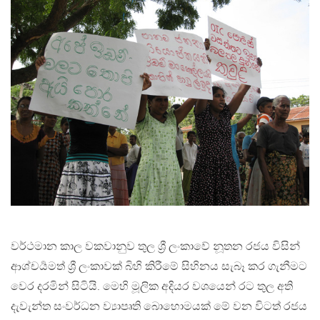
වර්ථමාන කාල වකවානුව තුල ශ්‍රී ලංකාවේ නූතන රජය විසින්
ආශ්චර්‍යමත් ශ්‍රී ලංකාවක් බිහි කිරීමේ සිහිනය සැබෑ කර ගැනීමට
වෙර දරමින් සිටියි. මෙහි මූලික අදියර වශයෙන් රට තුල අති
දැවැන්ත සංවර්ධන ව්‍යාපෘති බොහොමයක් මේ වන විටත් රජය