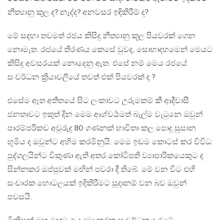
නීත්‍යානු කූල ද? නැද්ද? අනවසර ඉඳිකිරීම් ද?
මේ සදහා තවමත් රජය කිසිදු නීත්‍යානු කූල පියවරක් ගෙන
නොමැත. රජයේ තීරණය කෙසේ වුවද, සොභාදහමෙන් මෙයට
කිසිදු අවසරයක් නොදෙනු ඇත. එසේ නම් මෙය රජයේ
සංවර්ධන ක්‍රියාවලීයේ තවත් එක් පියවරක් ද ?
එසේම ඈත අතීතයේ සිට ලංකාවට උරුමකම් කී ආදීවාසී
ජනතාවට ඉකුත් දින මෙම ආශ්චර්‍යමත් බැල්ම වැටුනෙ ඔවුන්
පාරම්පරිකව අවුරුදු 80 ගණනක් භාවිතා කල පොදු සුසාන
භූමිය ද ඔවුන්ට අහිම කරමිනුයි. මෙම ඉඩම කොටස් කර විවිධ
පුද්ගලයින්ට විකුණා ඇති අතර කෝටිපති ව්‍යාපාරිකයෙකුට ද
සින්නකර ඔප්පුවක් මඟින් පවරා දී තිබේ. මේ වන විට එහි
සංචාරක හොටලයක් ඉදිකිරීමට සූදානම් වන බව ඔවුන්
පවසයි.