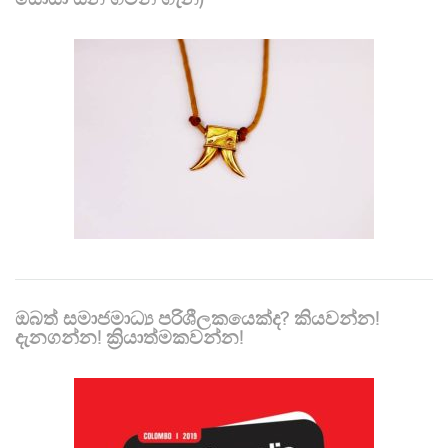
ඔබත් සමාජමාධ්‍ය පරිශීලකයෙක්ද? කියවන්න!
දැනගන්න! ක්‍රියාත්මකවන්න!