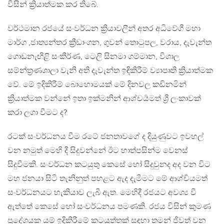
විසින් ක්‍රියාත්මක කර තිබේ.
වර්ථමාන රජයේ සංවර්ධන ක්‍රියාවලීන් අතර අධිවේගී මහා
මාර්ග ,ජාත්‍යන්තර ක්‍රීඩාංගන, ගුවන් තොටුපල, වරාය, දැවැන්ත
ගොඩනැඟිළි සංකීර්ණ, ටෙලි සිනමා ගම්මාන, විශාල
සම්න්ත්‍රණශාලා වැනි අති දැවැන්ත ඉඳිකිරීම් ව්‍යාපෘති ක්‍රියාත්මක
වේ. මේ ඉදිකිරීම් බොහොමයක් මේ දිනවල කඩිනමින්
ක්‍රියාත්මක වන්නේ ඉතා ඉක්මනින් ආශ්චර්‍යමත් ශ්‍රී ලංකාවක්
කරා ලගා වීමට ද?
රටක් සංවර්ධනය වීම රටේ ජනතාවගේ ද දියුණුවට ඉවහල්
වන නමුත් මෙහි දී සිදුවන්නේ ඊට හාත්පසින්ම වෙනස්
සිදුවීමකි. සංවර්ධන කටයුතු කෙසේ හෝ සිදුවුනද අද වන විට
මහ ජනයා සිටි තැනිනුත් පහළට ඇද දැමීමට මේ ආශ්ර්‍චයමත්
සංවර්ධනයට හැකියාව ලැබී ඇත. මෙහිදී රජයට අවශ්‍ය වී
ඇත්තේ කෙසේ හෝ සංවර්ධනය පමණකි. රජය විසින් කුමණ
ප්‍රදේශයක යම් ඉදිකිරීමේ කටයුත්තක් සඳහා තමන් ජීවත් වන