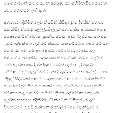
බොහොමයක් සංචාරකයන් අරමුණු කර ගනිමින් සිදු කෙරෙන
බවට තොරතුරු ලැබී ඇත.
අනවසර ඉඳිකිරීම් ලෙස කියමින් කිසිදු දැනුම් දීමකින් තොරව
සහ කිසිදු නීත්‍යානුකූල ලියවිල්ලක් නොමැතිව ආරක්‍ෂක අංශ ද
යොදා ගනිමින් නිවාස, පූජනීය ස්ථාන කඩා බිද විනාශ කර එම
ඉඩම් අත්පත් කර ගැනීමේ ක්‍රියාවලියක වර්ථමාන රජය මේ වන
විට නිරත වේ. මේ අතර අවේලාවේ ගම් වලට ගඩා වැදී
මිනිසුන්ට අමානුෂික ලෙස පහරදී ඔවුන්ගේ නිවාස, පැල්පත්
කඩා බිඳ විනාශකර, මිනිසුන් ගමෙන් පලවාහැර පසු දින
ගම්මාන වලට ඇතුළු වීමට නොදී දැඩි ආරක්‍ෂක රැකවල් යොදා
තිබුණු සිද්ධියක් පානම ප්‍රදේශයෙන් වාර්ථා විය. එමෙන්ම එම
ප්‍රදේශයේ පූජනීය ස්ථානයක් ද, අරුගම්බේ ප්‍රදේශයේ පූජනීය
ස්ථානයක් ද, රාජගිරියේ පිහිටි ක්‍රිස්තු දෙවස්ථානයක්ද මේ
අයුරින් අනවසර ඉදිකිරීම් යයි කියමින් මිනිසුන්ගේ දැඩි
විරොධය මැද දැඩි ආරක්‍ෂක රැකවල් මධ්‍යයේ ආන්ඩුවේ ද