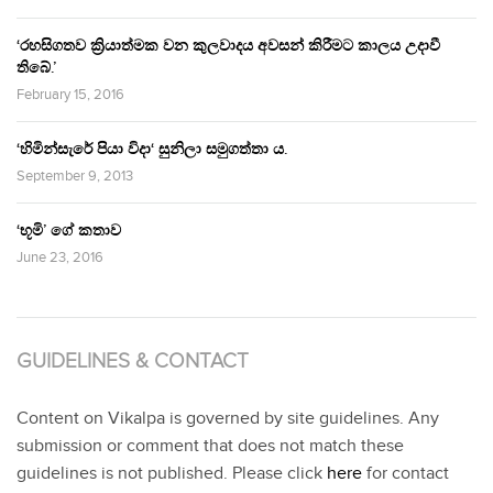
‘රහසිගතව ක්‍රියාත්මක වන කුලවාදය අවසන් කිරීමට කාලය උදාවී
තිබේ.’
February 15, 2016
‘හිමින්සැරේ පියා විදා‘ සුනිලා සමුගත්තා ය.
September 9, 2013
‘භූමි’ ගේ කතාව
June 23, 2016
GUIDELINES & CONTACT
Content on Vikalpa is governed by site guidelines. Any
submission or comment that does not match these
guidelines is not published. Please click
here
for contact