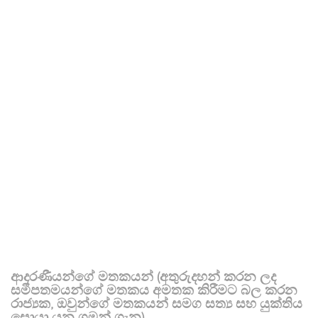
ආදරණීයන්ගේ මතකයන් (අතුරුදහන් කරන ලද
සමීපතමයන්ගේ මතකය අමතක කිරීමට බල කරන
රාජ්‍යක, ඔවුන්ගේ මතකයන් සමග සත්‍ය සහ යුක්තිය
සොයා යන ගමන් ගැන)