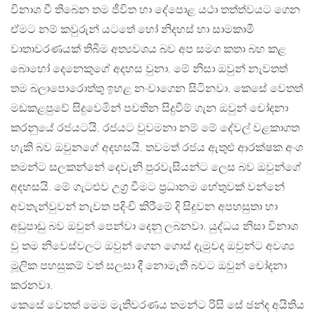
විනාශ වී තිබෙන තම ජීවිත හා දේපොළ යථා තත්ත්වයට ගෙන
ඒමට නම් කවුරුන් යටතේ හෝ නිදහස් හා සාමකාමී
වාතාවරණයක් තිබීම අත්‍යවශය බව අප සමග කතා බහ කළ
බොහෝ දෙනෙකුගේ අදහස වුනා. මේ නිසා ඔවුන් නැවතත්
තම බලාපොරොත්තු ඉහළ නංවාගෙන සිටිනවා. කෙසේ වෙතත්
මඩකළපුවේ සිදුවෙමින් පවතින සිදුවීම් ගැන ඔවුන් චෝදනා
කරනුයේ රජයටයි. රජයට වුවමනා නම් මේ දේවල් වළකාගත
හැකි බව ඔවුනගේ අදහසයි. තවමත් රජය ඇතුළු ආරක්ෂක අංශ
තමන්ට සලකන්නේ දෙවැනි පුරවැසියන්ට ලෙස බව ඔවුන්ගේ
අදහසයි. මේ ගැටළුව උග්‍ර වීමට ප්‍රධානම හේතුවක් වන්නේ
අවතැන්වුවන් නැවත පදිංචි කිරීමේ දි සිදුවන අපහසුතා හා
අඩුපාඩු බව ඔවුන් පෙන්වා දෙනු ලබනවා. යුද්ධය නිසා විනාශ
වු තම නිවෙස්වලට ඔවුන් ගෙන ගොස් දැමුවද ඔවුන්ට අවශ්‍ය
මූලික පහසුකම් වත් සලසා දී නොමැති බවට ඔවුන් චෝදනා
කරනවා.
කෙසේ වෙතත් මෙම මැතිවරණය තමන්ට රිසි සේ ඡන්ද අයිතිය