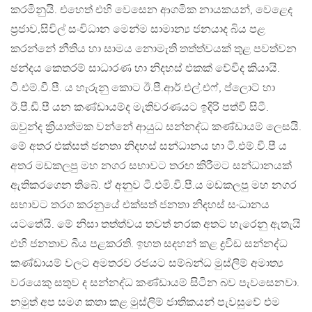
කරමිනුයි. එහෙත් එහි වෙසෙන ආගමික නායකයන්, වෙළෙද
ප්‍රජාව,සිවිල් සංවිධාන මෙන්ම සාමාන්‍ය ජනයාද බිය පළ
කරන්නේ නීතිය හා සාමය නොමැති තත්ත්වයක් තුළ පවත්වන
ඡන්දය කෙතරම් සාධාරණ හා නිදහස් එකක් වේවීද කියායි.
ටී.එම්.වී.පී. ය හැරුනු කොට ඊ.පී.ආර්.එල්.එෆ්, ප්ලොට් හා
ඊ.පී.ඩී.පී යන කණ්ඩායම්ද මැතිවරණයට ඉදිරි පත්වී සිටී.
ඔවුන්ද ක්‍රියාත්මක වන්නේ ආයුධ සන්නද්ධ කණ්ඩායම් ලෙසයි.
මේ අතර එක්සත් ජනතා නිදහස් සන්ධානය හා ටී.එම්.වී.පී ය
අතර මඩකලපු මහ නගර සභාවට තරඟ කිරීමට සන්ධානයක්
ඇතිකරගෙන තිබේ. ඒ අනුව ටී.එමි.වී.පී.ය මඩකලපු මහ නගර
සභාවට තරග කරනුයේ එක්සත් ජනතා නිදහස් සංධානය
යටතේයි. මේ නිසා තත්ත්වය තවත් නරක අතට හැරෙනු ඇතැයි
එහි ජනතාව බිය පළකරති. ඉහත සදහන් කළ ද්‍රවිඩ සන්නද්ධ
කණ්ඩායම් වලට අමතරව රජයට සම්බන්ධ මුස්ලිම් අමාත්‍ය
වරයෙකු සතුව ද සන්නද්ධ කණ්ඩායම් සිටින බව පැවසෙනවා.
නමුත් අප සමග කතා කළ මුස්ලිම් ජාතිකයන් පැවසුවේ එම