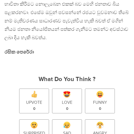
භාවිතා කිරීමට නොලැබෙන එකක් බව මෙහි ජනතාව බිය
පළකරනවා. එසේම ඔවුන් පවසන්නේ රජයට වුවමනාව තිබේ
නම් මැතිවරණය සාධාරණව පැවැත්විය හැකි බවත් ඒ මගින්
නියම ජනතා නියෝජිතයන් පත්කර ගැනීමට තමන්ට අවස්ථාව
ලබා දිය හැකි බවත්ය.
රසික පෙරේරා
What Do You Think ?
UPVOTE
LOVE
FUNNY
0
0
0
SURPRISED
SAD
ANGRY