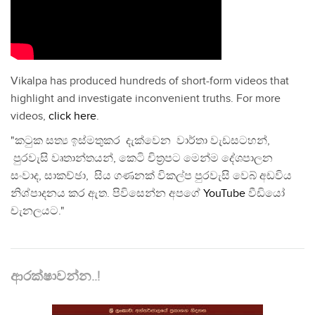
Vikalpa has produced hundreds of short-form videos that
highlight and investigate inconvenient truths. For more
videos,
click here
.
"කටුක සත්‍ය ඉස්මතුකර දැක්වෙන වාර්තා වැඩසටහන්,
පුරවැසි වෘතාන්තයන්, කෙටි චිත්‍රපට මෙන්ම දේශපාලන
සංවාද, සාකච්ඡා, සිය ගණනක් විකල්ප පුරවැසි වෙබ් අඩවිය
නිශ්පාදනය කර ඇත. පිවිසෙන්න අපගේ
YouTube
වීඩියෝ
චැනලයට."
ආරක්ෂාවන්න..!