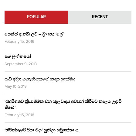
POPULAR
RECENT
සෙක්ස් ඇන්ඩ් ලව් – බ්‍රා සහ ‘ලේ’
February 15, 2016
සම ලිංගිකයෝ
September 9, 2013
පෑඩ් අඳින ගැහැනියකගේ හෘදය සාක්ෂිය
May 10, 2019
‘රහසිගතව ක්‍රියාත්මක වන කුලවාදය අවසන් කිරීමට කාලය උදාවී
තිබේ.’
February 15, 2016
‘හිමින්සැරේ පියා විදා‘ සුනිලා සමුගත්තා ය.