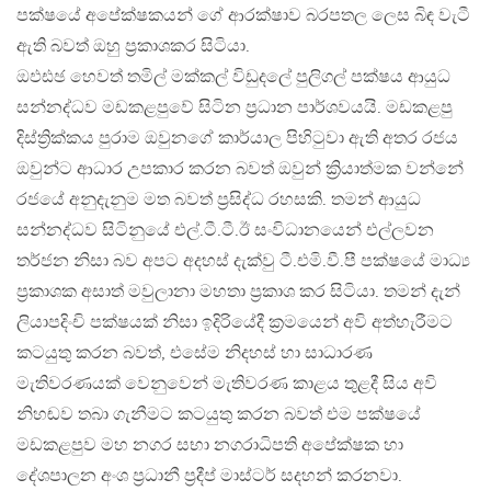
පක්ෂයේ අපේක්ෂකයන් ගේ ආරක්ෂාව බරපතල ලෙස බිඳ වැටී
ඇති බවත් ඔහු ප්‍රකාශකර සිටියා.
ඔඵඪඡ හෙවත් තමිල් මක්කල් විඩුදලේ පුලිගල් පක්ෂය ආයුධ
සන්නද්ධව මඩකළපුවේ සිටින ප්‍රධාන පාර්ශවයයි. මඩකළපු
දිස්ත්‍රික්කය පුරාම ඔවුනගේ කාර්යාල පිහිටුවා ඇති අතර රජය
ඔවුන්ට ආධාර උපකාර කරන බවත් ඔවුන් ක්‍රියාත්මක වන්නේ
රජයේ අනුදැනුම මත බවත් ප්‍රසිද්ධ රහසකි. තමන් ආයුධ
සන්නද්ධව සිටිනුයේ එල්.ටී.ටී.ඊ සංවිධානයෙන් එල්ලවන
තර්ජන නිසා බව අපට අදහස් දැක්වු ටී.එමි.වී.පී පක්ෂයේ මාධ්‍ය
ප්‍රකාශක අසාත් මවුලානා මහතා ප්‍රකාශ කර සිටියා. තමන් දැන්
ලියාපදිංචි පක්ෂයක් නිසා ඉදිරියේදී ක්‍රමයෙන් අවි අත්හැරීමට
කටයුතු කරන බවත්, එසේම නිදහස් හා සාධාරණ
මැතිවරණයක් වෙනුවෙන් මැතිවරණ කාළය තුළදී සිය අවි
නිහඬව තබා ගැනීමට කටයුතු කරන බවත් එම පක්ෂයේ
මඩකළපුව මහ නගර සභා නගරාධිපති අපේක්ෂක හා
දේශපාලන අංශ ප්‍රධානී ප්‍රදීප් මාස්ටර් සදහන් කරනවා.