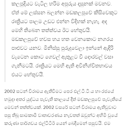
කලපුදියට වැටිල හරිම අපුරුය දසුනක් මවනව.
ඒත් මේ ලස්සන බලන්න මඩකලපුවේ කිසිවෙකුට
රාත්‍රියට පාලම උඩට එන්න විදිහක් නැහැ. අද
මෙහි තිබෙන තත්ත්වය ඊට හේතුවයි.
මඩකලපුවේ හවස හය හත වෙනකොට නගරය
පාළුවට යනව. මිනිස්සු පුරුදුවෙලා ඉන්නේ ඇඳිරි
වැටෙන කොට ගෙවල් ඇතුළට වී දොරවල් වසා
ගැනීමටයි. රාත්‍රියට මෙහි ඇති අවිනිශ්චිතභාවය
එයට හේතුවයි.
2002 සටන් විරාමය ඇතිවීමට පෙර එල්.ටී.ටී.ය හා රජයේ
හමුදා අතර යුද්ධය පැවැති කාලයේ දීත් මඩකලපුවේ පැවැතියේ
මෙවන් තත්ත්වයක්. 2002 වසරේ සටන් විරාමය ඇතිවුවාට
පසු තිබූ සාමකාමී වාතාවරණය නැවතත් ඔවුන්ට අහිමි වුයේ
කරුණා පාර්ශවය එල්ටීටීඊ යෙන් බෙදීමෙන් පසුවයි. එම