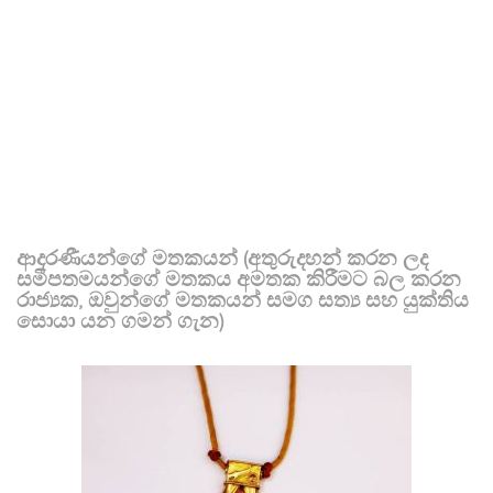
ආදරණීයන්ගේ මතකයන් (අතුරුදහන් කරන ලද
සමීපතමයන්ගේ මතකය අමතක කිරීමට බල කරන
රාජ්‍යක, ඔවුන්ගේ මතකයන් සමග සත්‍ය සහ යුක්තිය
සොයා යන ගමන් ගැන)