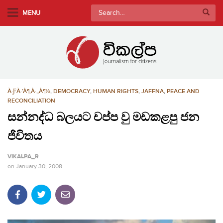
S
Search
MENU
k
for:
i
p
t
o
m
À·ƑÀ·’À¶‚À·„À¶½
,
DEMOCRACY
,
HUMAN RIGHTS
,
JAFFNA
,
PEACE AND
a
RECONCILIATION
i
සන්නද්ධ බලයට චප්ප වු මඩකළපු ජන
n
c
ජිවිතය
o
n
VIKALPA_R
t
on
January 30, 2008
e
n
t