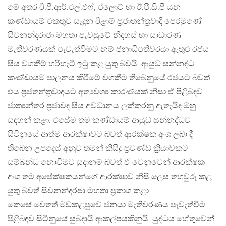
මේ අතර ඊ.පී.ආර්.එල්.එෆ්, ප්ලොට් හා ඊ.පී.ඩී.පී යන
කණ්ඩායම් එකතුව සෑදුන ඊළාම් ප්‍රජාතන්ත්‍රවාදී පෙරමුණේ
සිවනන්දරාජා මහතා පැවසුවේ නිදහස් හා සාධාරණ
මැතිවරණයක් පැවැත්වීමට නම් ජනාධිපතිවරයා ඇතුළු රජය
සිය වගකීම් හරිහැටි ඉටු කළ යුතු බවයි. ආයුධ සන්නද්ධ
කණ්ඩායම් පාලනය කිරීමේ වගකීම තිබෙනුයේ රජයට බවත්
එය ප්‍රජතන්ත්‍රවාදයට අත්‍යවශ්‍ය කාරණයක් නිසා ඒ පිළිබඳව
ජාත්‍යන්තර ප්‍රජාවද සිය අවධානය ලක්කරනු ඇතැයිද ඔහු
සඳහන් කළා. එසේම තම කණ්ඩායම් ආයුධ සන්නද්ධව
සිටිනුයේ ආත්ම ආරක්ෂාවට බවත් ආරක්ෂක අංශ ලබා දී
තිබෙන උපදෙස් අනුව තමන් කිසිදු ප්‍රචණ්ඩ ක්‍රියාවකට
සම්බන්ධ නොවීමට සුදානම් බවත් ඒ වෙනුවෙන් ආරක්ෂක
අංශ තම අපේක්ෂකයන්ගේ ආරක්ෂාව නිසි ලෙස තහවුරු කළ
යුතු බවත් සිවනන්දරජා මහතා ප්‍රකාශ කළා.
කෙසේ වෙතත් මඩකළපුවේ ජනයා මැතිවරණය පැවැත්වීම
පිළිබඳව සිටිනුයේ සුබදායි ආකල්පයකිනුයි. යුද්ධය හේතුවෙන්