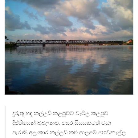
දුරුතු හඳ කල්ලඩි කළපුවට වැටිල කලපුව
දීප්තියෙන් බබලනව. වසර සියයකටත් වඩා
පැරණි අලංකාර කල්ලඩි කළු පාලමේ හෙවනැල්ල