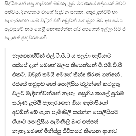
සිද්ධියෙන් පසු නැවතත් මඩකලපුව මරණයේ දේශයක් බවට
පත්විය. දිනපතාම වාගේ සිදුවන ඝාතන, අතුරුදන්වීම් හා
පැහැරගෙන යාම් වලින් එහි අඩුවක් නොවුන බව අප සමග
පැවසුවේ නම හෙළි නොකරන්න යයි අපගෙන් ඉල්ලා සිටි ඒ
පළාතේ ප්‍රභූවරයෙකි.
නැගෙනහිරින් එල්.ටී.ටී.ඊ ය පලවා හැරියාට
පස්සේ දැන් මෙහේ බලය තියෙන්නේ ටී.එමි.වී.පී
එකට. ඔවුන් තමයි මෙහේ තීන්දු තීරණ ගන්නේ .
රජයේ හමුදාව හෝ පොලීසිය ඔවුන්ගේ කටයුතු
වලට මැදිහත්වන්නේ නැහැ. පසුගිය කාලේ පුරාම
තරුණ ළමයි පැහැරගෙන ගියා දෙමාපියෝ
අඬමින් මේ ගැන පැමිණිලි කරන්න පොලීසියට
ගියාට පොලීසීය පැමිණිලි බාර ගත්තේ
නැහැ.මෙහේ මිනිස්සු ජීවිතයට තියෙන ආශාව