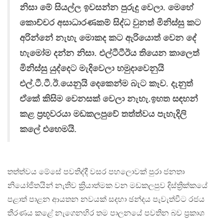
නිසා මේ සියල්ල ඉවසන්න පුරුදු වෙලා. මෙහේ
කොච්චර අසාධාරණකම් සිද්ධ වුනත් මිනිස්සු කට
අරින්නේ නැහැ මොකද කට ඇරියොත් වෙන දේ
හැමෝම දන්න නිසා. එල්ටීටීඊය තියෙන කාලෙත්
මිනිස්සු යුද්දෙට මැදිවෙලා හමුදාවෙනුයි
එල්.ටී.ටී.ඊ.යෙනුයි දෙකෙන්ම බැට කෑව. දැනුත්
ඒකේ කිසිම වෙනසක් වෙලා නැහැ.ඉහත සඳහන්
කළ ප්‍රභූවරයා මඩකලපුවේ තත්ත්වය පැහැදිලි
කලේ එහෙමයි.
තත්ත්වය මේසේ පවතිද්දී වසර පහලොවක් පුරා ජනතා
නියෝජිතයින් නැතිව ක්‍රියාත්මක වන මඩකලපුව දිස්ත්‍රික්කයේ
පළාත් පාළන ආයතන නවයක් සදහා ඡන්දය පැවැත්වීට රජය
තීරණය කළේ නැගෙනහිර තම පාලනයේ පවතින බව ප්‍රකාශ