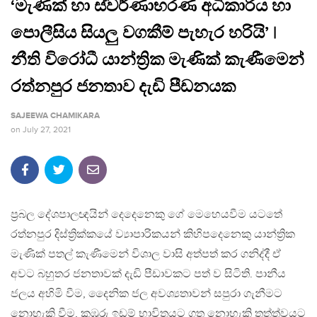
‘මැණික් හා ස්වර්ණාභරණ අධිකාරිය හා
පොලීසිය සියලු වගකීම් පැහැර හරියි’ |
නීති විරෝධී යාන්ත්‍රික මැණික් කැණීමෙන්
රත්නපුර ජනතාව දැඩි පීඩනයක
SAJEEWA CHAMIKARA
on
July 27, 2021
ප්‍රබල දේශපාලඥයින් දෙදෙනෙකු ගේ මෙහෙයවීම යටතේ
රත්නපුර දිස්ත්‍රික්කයේ ව්‍යාපාරිකයන් කිහිපදෙනෙකු යාන්ත්‍රික
මැණික් පතල් කැණීමෙන් විශාල වාසි අත්පත් කර ගනිද්දී ඒ
අවට බහුතර ජනතාවක් දැඩි පීඩාවකට පත් ව සිටිති. පානීය
ජලය අහිමි වීම, දෛනික ජල අවශ්‍යතාවන් සපුරා ගැනීමට
නොහැකි වීම, කුඹුරු ඉඩම් භාවිතයට ගත නොහැකි තත්ත්වයට