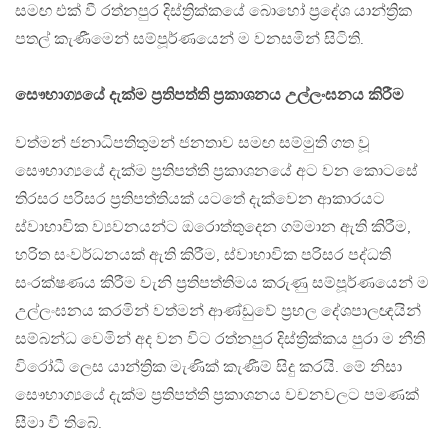
සමඟ එක් වී රත්නපුර දිස්ත්‍රික්කයේ බොහෝ ප්‍රදේශ යාන්ත්‍රික
පතල් කැණීමෙන් සම්පූර්ණයෙන් ම වනසමින් සිටිති.
සෞභාග්‍යයේ දැක්ම ප්‍රතිපත්ති ප්‍රකාශනය උල්ලංඝනය කිරීම
වත්මන් ජනාධිපතිතුමන් ජනතාව සමඟ සම්මුති ගත වූ
සෞභාග්‍යයේ දැක්ම ප්‍රතිපත්ති ප්‍රකාශනයේ අට වන කොටසේ
තිරසර පරිසර ප්‍රතිපත්තියක් යටතේ දැක්වෙන ආකාරයට
ස්වාභාවික ව්‍යවනයන්ට ඔරොත්තුදෙන ගම්මාන ඇති කිරීම,
හරිත සංවර්ධනයක් ඇති කිරීම, ස්වාභාවික පරිසර පද්ධති
සංරක්ෂණය කිරීම වැනි ප්‍රතිපත්තිමය කරුණු සම්පූර්ණයෙන් ම
උල්ලංඝනය කරමින් වත්මන් ආණ්ඩුවේ ප්‍රභල දේශපාලඥයින්
සම්බන්ධ වෙමින් අද වන විට රත්නපුර දිස්ත්‍රික්කය පුරා ම නීති
විරෝධී ලෙස යාන්ත්‍රික මැණික් කැණීම් සිදු කරයි. මේ නිසා
සෞභාග්‍යයේ දැක්ම ප්‍රතිපත්ති ප්‍රකාශනය වචනවලට පමණක්
සීමා වී තිබේ.