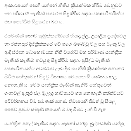
ආකාරයෙන් පෙනී යන්නේ නීතිය ක්‍රියාත්මක කිරීම වෙනුවට
මහ පරිමාණ මැණික් ජාවාරම් සිදු කිරීම සඳහා ව්‍යාපාරිකයින්ට
මඟ පෙන්වීම සිදු කරන බව ය.
එපමණක් නොව කුඹුක්කන්ඔයේ නියදැල්ල, උපාලිය ප්‍රදේශවල
හා රත්නපුර දිස්ත්‍රික්කයේ වේ ගගේ බණමඩු වල සහ බැංකු වල
ආදී ස්ථාන බොහොමයක නීති විරෝධී මහ පරිමාණ යාන්ත්‍රික
මැණික් කැණීම් කටයුතු සිදු කිරීම සඳහා ප්‍රසිද්ධ මැණික්
ව්‍යාපාරිකයන්ට අවස්ථාව ලබා දීම හා නීති ක්‍රියාත්මක නොකර
සිටීම හේතුවෙන් සිදු වූ විනාශය මෙතෙකැයි ගණනය කළ
නොහැකි ය. මෙම යාන්ත්‍රික මැණික් කැනීම් හේතුවෙන්
ගංගාවල් ඇතුළු ජල මූලාශ්‍ර භාවිතයට ගත නොහැකි තත්ත්වයට
පරිවර්තනය වීම පමණක් නොව ඒවායෙහි ජීවත් වූ සියලු
ජෛව ප්‍රජාව සම්පූර්ණයෙන් ම වඳ වීමට ලක් වී ඇත.
යාන්ත්‍රික පතල් කැණීම සඳහා බැකෝ යන්ත්‍ර, බුල්ඩෝසර් යන්ත්‍ර,