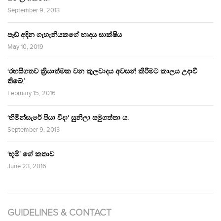
September 9, 2013
පෑඩ් අඳින ගැහැනියකගේ හෘදය සාක්ෂිය
May 10, 2019
‘රහසිගතව ක්‍රියාත්මක වන කුලවාදය අවසන් කිරීමට කාලය උදාවී
තිබේ.’
February 15, 2016
‘හිමින්සැරේ පියා විදා‘ සුනිලා සමුගත්තා ය.
September 9, 2013
‘භූමි’ ගේ කතාව
June 23, 2016
GUIDELINES & CONTACT