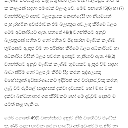
කැණීම් කටයුතු සිදු කළ යුතු අතර ලබා දෙන බලපත්‍රය මාස 12
ක කාලයක් සඳහා පමණක් වලංගු වේ. මෙම පනතේ 15(6) හා (7)
වගන්තිවලට අනුව බලපත්‍රයක කොන්දේසි හා නියමයන්
පැහැරහරින අවස්ථාවක එම බලපත්‍රය අවලංගු කිරීමේ බලය
මෙම අධිකාරියට ඇත. පනතේ 48(1) වගන්තියට අනුව
බලපත්‍රයක් සහිත ව හෝ රහිත ව සිදු කරන මැණික් කැණීම්
භූමියකට ඇතුළු වීම හා පරීක්ෂා කිරීමේ බලය අධිකාරියට හා
අධිකාරිය විසින් බලය පවරන අයකුට හැකියාව ඇත. 48(2)
වගන්තියට අනුව මැණික් කැණීම් භූමියකට ඇතුළු වීම සඳහා
බාධා කිරීම හෝ බලපෑම් කිරීම සිදු කරන පුද්ගලයකු
මහේස්ත්‍රාත් අධිකරණයකට ඉදිරිපත් කර වරදකරුවකු කරනු
ලැබූ විට රුපියල් දසදහසක් දක්වා දඩයකට හෝ මාස 6 ක්
දක්වා බන්ධනාගාර ගත කිරීමකට හෝ මේ දඩුවම් දෙකට ම
යටත් කළ හැකි ය.
මෙම පනතේ 49(1) වගන්තියට අනුව නීති විරෝධීව මැණික්
කැණීම් සඳහා භාවිතා කරන භාණ්ඩ අත් අඩංගුවට ගැනීම හා