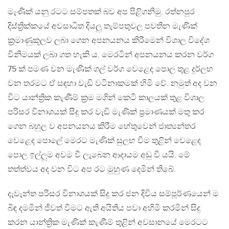
මැණික් යනු රටට සම්පතක් බව අප පිළිගනිමු. රත්නපුර
දිස්ත්‍රික්කයේ අවසාධිත දියලු තැම්පතුවල පවතින මැණික්
ක්‍රමාණුකූලව ලබා ගෙන අපනයනය කිරීමෙන් විශාල විදේශ
විනිමයක් ලබා ගත හැකි ය. මෙරටින් අපනයනය කරන වර්ග
75 ක් පමණ වන මැණික් ගල් වර්ග වෙළෙද පොල තුළ දුර්ලභ
වන තරමට ඒ සඳහා වැඩි වටිනාකමක් හිමි වේ. නමුත් අද වන
විට යාන්ත්‍රික කැණීම් ක්‍රම මගින් කෙටි කාලයක් තුළ විශාල
පරිසර විනාශයක් සිදු කර වැඩි මැණික් ප්‍රමාණයක් මතු කර
ගෙන බහුල ව අපනයනය කිරීම හේතුවෙන් ජාත්‍යන්තර
වෙළෙද පොලේ මෙරට මැණික් සුලභ වීම තුළින් වෙළෙද
පොල ඉල්ලුම අවම වී ලැබෙන ආදායම අඩු වී යයි. මේ
තත්ත්වය අද වන විට අප රට මුහුණ දෙමින් තිබේ.
දැවැන්ත පරිසර විනාශයක් සිදු කර ජන දිවිය සම්පූර්ණයෙන් ම
බිඳ දමමින් ජීවත් වීමට ඇති අයිතිය පවා අහිමි කරමින් සිදු
කරන යාන්ත්‍රික මැණික් කැණීම් තුළින් අවසානයේ මෙරටට