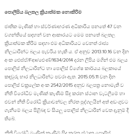
පොලීසිය බලතල ක්‍රියාත්මක නොකිරීම
ජාතික මැණික් හා ස්වර්ණාභරණ අධිකාරිය පනතේ 47 වන
වගන්තියේ සඳහන් වන ආකාරයට මෙම පනතේ බලතල
ක්‍රියාත්මක කිරීම සඳහා එම අධිකාරියට වෙනත් රාජ්‍ය
නිලධාරීන්ට බලය පැවරිය හැකි ය. ඒ අනුව 2013.10.16 වන දින
අංක ඓඝ්ඵ්/Fඅx/ඓණ්/1634/2014 දරන ලිපිය මගින් එම බලය
පොලිස් නිලධාරීන්ට හා පොලිස් විශේෂ කාර්යය බලකායේ
කඳවුරු භාර නිලධාරීන්ට පවරා ඇත. 2015.05.11 වන දින
පොලිස් චක්‍රලේක අංක 2542/2015 අනුව බලපත්‍ර නොමැති ව
නීති විරෝධීව මැණික් කැණීම් සිදු කරන ස්ථාන වැටලීමේ හා
එවන් නීති විරෝධී ක්‍රියාවන්වල නිරත පුද්ගලයින් අත් අඩංගුවට
ගැනීමේ බලය පිළිබඳ ව සියලු පොලිස් නිලධාරීන් වෙත දැනුම් දී
තිබේ.
නීති විරෝධී මැණික් කැණීම් සිදු කරන ස්ථාන පොලිස්