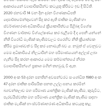
ආකාරයෙන් ව්‍යාපාරිකයින්ට කටයුතු කිරීමට ඉඩ දී සිටිති.
2020 ජනවාරි 14 වන දින දරන විගණකාධිපති
දෙපාර්තමේන්තුවෙන් සිදු කර ඇති ජාතික මැණික් හා
ස්වර්ණාභරණ අධිකාරියේ ක්‍රියාකාරීත්වය පිළිබඳ විශේෂ
විගණන වාර්තාව විශ්ලේෂණය කර බැලීමේ දී ද පෙනී යන්නේ
නීති විරෝධී මැණික් කැණීම්වලට එරෙහිව නීති ක්‍රියාත්මක
කිරීම ප්‍රමාණවත් ව සිදු කර නොමැති බව ය. නමුත් ඒ වෙනුවට
මෙම අධිකාරියේ නිලධාරීන් මහ පරිමාණයෙන් අල්ලස් ලබා
ගැනීම සිදු කරන ආකාරය මෙම කර්මාන්තයේ නිරත
ව්‍යාපාරිකයින්ගේ ප්‍රකාශ මගින් තහවුරු වී ඇත.
2000 අංක 53 දරන පනතින් අවසන්වරට සංශෝධිත 1980 අංක
47 දරන ජාතික පාරිසරික පනත උල්ලංඝනය කරමින්
බගවන්තලාව මහ පරිමාණ යාන්ත්‍රික මැණික් කැණීම, කුරුවිට,
පැරඩයිස්වත්ත මහ පරිමාණ යාන්ත්‍රික මැණික් කැණීම සඳහා
ජාතික මැණික් හා ස්වර්ණාභරණ අධිකාරිය කටයුතු කළ