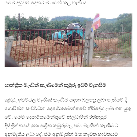
මෙම දඩුවම් දෙකට ම යටත් කළ හැකි ය.
යාන්ත්‍රික මැණික් කැණීමෙන් කුඹුරු ඉඩම් වැනසීම
කුඹුරු ඉඩම්වල මැණික් කැණීම සඳහා බලපත්‍ර ලබා ගැනීමේ දී
ගොවිජන සංවර්ධන දෙපාර්තමේන්තුවේ නිර්දේශ ලබා ගත යුතු
වේ. මෙම දෙපාර්තමේන්තුවේ නිලධාරීන් රත්නපුර
දිස්ත්‍රික්කයේ ඉතා සශ්‍රික කුඹුරුවල පවා මැණික් කැණීමට
අනුමැතිය ලබා දේ. එම අනුමැතීන් මත නැවත භාවිතයට