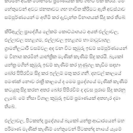
කරමින් අධික රොන්මඩ ප්‍රමාණයක් කළු ගඟට එක් කරයි. මේ
හේතුවෙන් අවට ජනතාවට ගඟ භාවිත කිරීමට ඇති අවස්ථාව
සම්පූර්ණයෙන් ම අහිමි කර දැවැන්ත විනාශයක් සිදු කර තිබේ.
කිරිඇල්ල ප්‍රාදේශීය ලේකම් කොට්ඨාශයට අයත් එල්ලාවල,
එල්ලාවල පහළගම, එල්ලාවල ඉහළගම හා මාටුවාගල
ග්‍රාමනිලධාරී වසම්වල අද වන විට කුඹුරු ඉඩම් සම්පූර්ණයෙන්
ම විනාශ කරමින් යාන්ත්‍රික මැණික් කැණීම් සිදු කරයි. බැකෝ
යන්ත්‍ර මගින් කුඹුරු ඉඩම් කැණීම් කර හුණුගල කැඩීම සඳහා
බෝර පිපිරවීම සිදු කර ඉල්ලම් මතු කර ගනී. දහවල් කාලයේ
පමණක් නොව රාත්‍රි කාලයේ ද මෙම ප්‍රදේශයේ මැණික් කැණීම්
කටයුතු සිදු කරන අතර බෝර පිපිරවීම් ද දවස පුරාම සිදු කරනු
ලැබේ. මේ නිසා විශාල කුඹුරු ඉඩම් ප්‍රමාණයක් අතහැර දමා
තිබේ.
එල්ලාවල, පිටකන්ද ප්‍රදේශයේ බැකෝ යන්ත්‍ර ආධාරයෙන් මහ
පරිමාණ මැණික් කැණීම් හේතුවෙන් පිටකන්ද නායේ යෑමේ