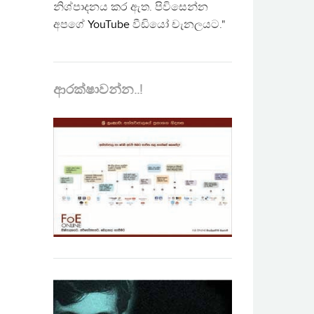
නිශ්පාදනය කර ඇත. පිවිසෙන්න
අපගේ
YouTube
වීඩියෝ චැනලයට."
ආරක්ෂාවන්න..!