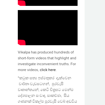
Vikalpa has produced hundreds of
short-form videos that highlight and
investigate inconvenient truths. For
more videos,
click here
.
"කටුක සත්‍ය ඉස්මතුකර දැක්වෙන
වාර්තා වැඩසටහන්, පුරවැසි
වෘතාන්තයන්, කෙටි චිත්‍රපට මෙන්ම
දේශපාලන සංවාද, සාකච්ඡා, සිය
ගණනක් විකල්ප පුරවැසි වෙබ් අඩවිය