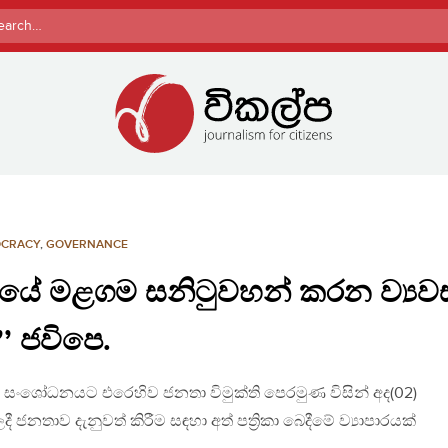
rch
CRACY
,
GOVERNANCE
‍රවාදයේ මළගම සනිටුවහන් කරන ව්‍යව
 ජවිපෙ.
ථා සංශෝධනයට එරෙහිව ජනතා විමුක්ති පෙරමුණ විසින් අද(02)
 ජනතාව දැනුවත් කිරීම සඳහා අත් පත්‍රිකා බෙදීමේ ව්‍යාපාරයක්