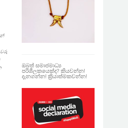
න්
හවරු
ව
ඔබත් සමාජමාධ්‍ය
න
පරිශීලකයෙක්ද? කියවන්න!
දැනගන්න! ක්‍රියාත්මකවන්න!