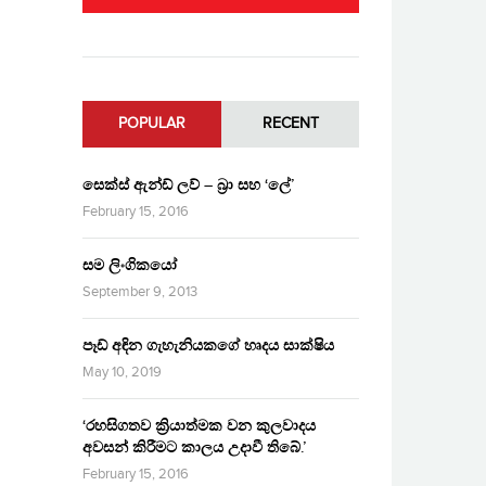
POPULAR
RECENT
සෙක්ස් ඇන්ඩ් ලව් – බ්‍රා සහ ‘ලේ’
February 15, 2016
සම ලිංගිකයෝ
September 9, 2013
පෑඩ් අඳින ගැහැනියකගේ හෘදය සාක්ෂිය
May 10, 2019
‘රහසිගතව ක්‍රියාත්මක වන කුලවාදය
අවසන් කිරීමට කාලය උදාවී තිබේ.’
February 15, 2016