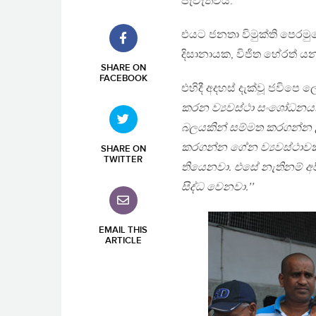
පැවැත්වීය.
එයට ජනතා විමුක්ති පෙරමුණේ
දිසානායක, විජිත හේරත් යන ප
SHARE ON
FACEBOOK
එහිදී අදහස් දැක්වූ ජවිපෙ ලේ
කරන ව්‍යවස්ථා සංශෝධනයක් 
බලයකින් සම්මත කරගන්න උ
කරගන්න ගේන ව්‍යවස්ථාවක
SHARE ON
TWITTER
තියෙනවා. එසේ නැතිනම් අපි
සිද්ධ වෙනවා.’’
EMAIL THIS
ARTICLE