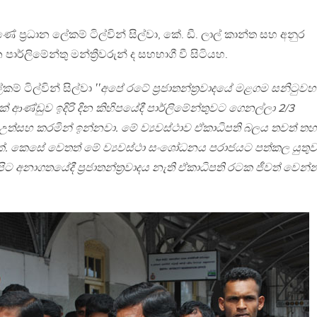
 ප්‍රධාන ලේකම් ටිල්වින් සිල්වා, කේ. ඩී. ලාල් කාන්ත සහ අනුර
ාර්ලිමේන්තු මන්ත්‍රීවරුන් ද සහභාගී වී සිටියහ.
කම් ටිල්වින් සිල්වා
‛‛අපේ රටේ ප්‍රජාතන්ත්‍රවාදයේ මළගම සනිටුවහ
ආණ්ඩුව ඉදිරි දින කිහිපයේදී පාර්ලිමේන්තුවට ගෙනල්ලා 2/3
ත්සහ කරමින් ඉන්නවා. මේ ව්‍යවස්ථාව ඒකාධිපති බලය තවත් ත
්. කෙසේ වෙතත් මේ ව්‍යවස්ථා සංශෝධනය පරාජයට පත්කල යුතු
ට අනාගතයේදී ප්‍රජාතන්ත්‍රවාදය නැති ඒකාධිපති රටක ජීවත් වෙන්