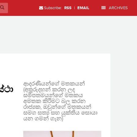
Subscribe:
RSS
|
EMAIL
ARCHIVES
ආදරණීයන්ගේ මතකයන්
ස්ථා
(අතුරුදහන් කරන ලද
සමීපතමයන්ගේ මතකය
අමතක කිරීමට බල කරන
රාජ්‍යක, ඔවුන්ගේ මතකයන්
සමග සත්‍ය සහ යුක්තිය සොයා
යන ගමන් ගැන)