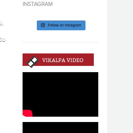
INSTAGRAM
ට,
Follow on Instagram
විට