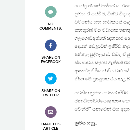
යාන්ත්‍රණයක් ඔස්සේ ය. එහ
ලබන ඒ පත්වීම, විශ්ව විද
වටනේය යන සාධකයත් සැලකිල්
NO
COMMENTS
.
තනතුරක් මිස විධායක තනතු
ගලගොඩඅත්තේ ඥනසාර හෝ ප
දෙයක් තවදුරටත් ඉතිරිව න
පත්කළ පුද්ගලයාට වඩා, ඒ ප
SHARE ON
FACEBOOK
ස්වභාවය සැඟව ඇත්තේ එතැන
ආනන්ද හිමියන් ගිය වාරය
නිසා මේ ප්‍රත්‍යුපකාරය කළ බ
SHARE ON
පවතින ක්‍රමය වෙනස් කිරීම
TWITTER
ජනාධිපතිවරයෙකු කතා කොට න
චේන්ජ්’’ යනුවෙන් ඔහු අද
ක්‍රමය යනු..
EMAIL THIS
ARTICLE