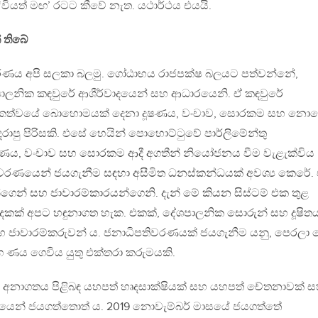
ියත් මඟ’ රටට කීවේ නැත. යථාර්ථය එයයි.
 තිබේ
රණය අපි සලකා බලමු. ගෝඨාභය රාජපක්ෂ බලයට පත්වන්නේ,
ාලනික කඳවුරේ ආශීර්වාදයෙන් සහ ආධාරයෙනි. ඒ කඳවුරේ
ායකත්වයේ බොහොමයක් දෙනා දූෂණය, වංචාව, සොරකම සහ නොය
රාපු පිරිසකි. එසේ හෙයින් පොහොට්ටුවේ පාර්ලිමේන්තු
ෂණය, වංචාව සහ සොරකම ආදී අගතීන් නියෝජනය වීම වැළැක්විය
රණයෙන් ජයගැනීම සඳහා අසීමිත ධනස්කන්ධයක් අවශ්‍ය කෙරේ.
්ගෙන් සහ ජාවාරම්කාරයන්ගෙනි. දැන් මේ කියන සිස්ටම් එක තුළ
දෙකක් අපට හඳුනාගත හැක. එකක්, දේශපාලනික සොරුන් සහ දූෂිත
සහ ජාවාරම්කරුවන් ය. ජනාධිපතිවරණයක් ජයගැනීම යනු, පෙරලා 
 ණය ගෙවිය යුතු එක්තරා කරුමයකි.
අනාගතය පිළිබඳ යහපත් හෘදසාක්ෂියක් සහ යහපත් චේතනාවක් ස
යෙන් ජයගත්තොත් ය. 2019 නොවැම්බර් මාසයේ ජයගත්තේ