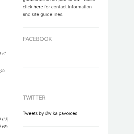
click
here
for contact information
and site guidelines.
FACEBOOK
් ඒ
ැත.
TWITTER
Tweets by @vikalpavoices
ා ලද
ී 69