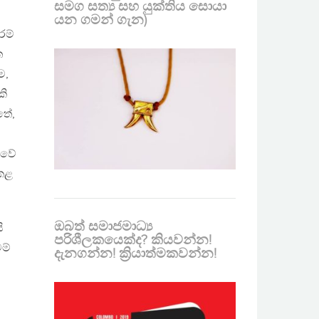
සමග සත්‍ය සහ යුක්තිය සොයා
යන ගමන් ගැන)
රම්
ත
ම,
කි
තේ,
ුවේ
 කළ
ඔබත් සමාජමාධ්‍ය
ි
පරිශීලකයෙක්ද? කියවන්න!
ම්
දැනගන්න! ක්‍රියාත්මකවන්න!