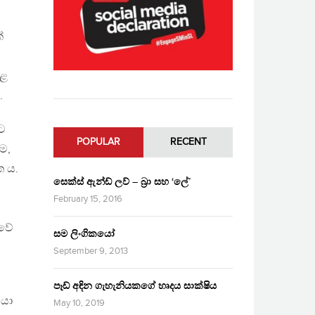
්
කළ
.
ට
POPULAR
RECENT
ම,
 ය.
සෙක්ස් ඇන්ඩ් ලව් – බ්‍රා සහ ‘ලේ’
February 15, 2016
ුවේ
සම ලිංගිකයෝ
September 9, 2013
පෑඩ් අඳින ගැහැනියකගේ හෘදය සාක්ෂිය
නයා
May 10, 2019