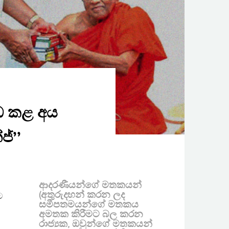
ැඩ කළ අය
ජ්’’
ආදරණීයන්ගේ මතකයන්
(අතුරුදහන් කරන ලද
ට
සමීපතමයන්ගේ මතකය
අමතක කිරීමට බල කරන
රාජ්‍යක, ඔවුන්ගේ මතකයන්