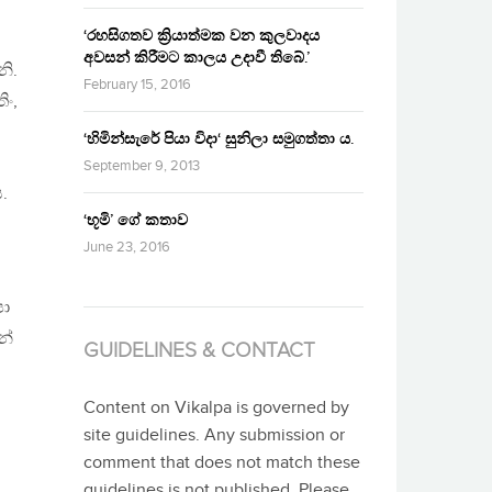
‘රහසිගතව ක්‍රියාත්මක වන කුලවාදය
අවසන් කිරීමට කාලය උදාවී තිබේ.’
ි.
February 15, 2016
ිං,
‘හිමින්සැරේ පියා විදා‘ සුනිලා සමුගත්තා ය.
September 9, 2013
.
‘භූමි’ ගේ කතාව
June 23, 2016
පා
න්
GUIDELINES & CONTACT
Content on Vikalpa is governed by
site guidelines. Any submission or
comment that does not match these
guidelines is not published. Please