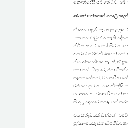
කොන්දේසි යටතේ බව, මේ ‘ව
ණයක් ගත්තොත් පොළියකුත්
ඒ සඳහා ඇති ලොකුම උදාහ
‘පොහොට්ටුව’ නමැති දේශප
නිර්මාතෘවරයාගේ සිට න
අපරාධ සම්බන්ධයෙන් නම් ද
නියෝජනත්වය තුළත්, ඒ දූ
නොහේ. ඊළඟට, ජනාධිපතිව
සැපයෙන්නේ, ව්‍යාපාරිකයන
රජයන ප්‍රධාන කොන්දේසි 
ය. අනෙක, ව්‍යාපාරිකයන් 
සියලූ දෙනාට පොළියත් සමග
එය කරුමයක් වන්නේ, රටේ 
පුද්ගලයෙකු ජනාධිපතිවරණ