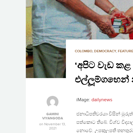
COLOMBO
,
DEMOCRACY
,
FEATURE
‘අපිට වැඩ කළ
එල්ලූම්ගහෙන් න
iMage:
dailynews
ජනාධිපතිවරයා විසින් මුරු
GAMINI
VIYANGODA
පත්කොට තිබේ. විශ්ව විද්
on
November 13,
2021
නොවේ. උපකුලපති තනතුරට 