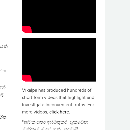
ෙක්
 එය
යන්
Vikalpa has produced hundreds of
මේ
short-form videos that highlight and
investigate inconvenient truths. For
more videos,
click here
.
හිත
"කටුක සත්‍ය ඉස්මතුකර දැක්වෙන
වාර්තා වැඩසටහන්, පුරවැසි