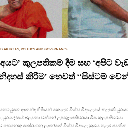
D ARTICLES
,
POLITICS AND GOVERNANCE
 අයට’ කුලපතිකම් දීම සහ ‘අපිට ව
ිදහස් කිරීම’ හෙවත් ‘‘සිස්ටම් චේන්
ත්තෙට්ටුවේ ආනන්ද හිමියන් කොළඹ විශ්ව විද්‍යාලයේ කුලපති ධුරය
‍යාල ධූරාවලියේ බලවතා වන්නේ උපකුලපතිවරයා මිස කුලපතිවරයා
කෙනෙකු තෝරාගනු ලබන්නේ විශ්ව විද්‍යාල ක්‍රමය තුළම පවතින