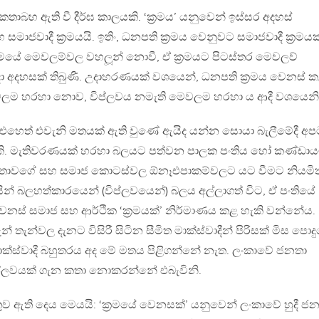
ඳ කතාබහ ඇති වී දීර්ඝ කාලයකි. ‘ක්‍රමය’ යනුවෙන් ඉස්සර අදහස්
මාජවාදී ක්‍රමයයි. ඉතිං, ධනපති ක්‍රමය වෙනුවට සමාජවාදී ක්‍රමයක
්‍රමයේ මෙවලම්වල වහලූන් නොවී, ඒ ක්‍රමයට පිටස්තර මෙවලව්
එදා අදහසක් තිබුණි. උදාහරණයක් වශයෙන්, ධනපති ක්‍රමය වෙනස් 
වලම හරහා නොව, විප්ලවය නමැති මෙවලම හරහා ය ආදී වශයෙනි
එහෙත් එවැනි මතයක් ඇති වුණේ ඇයිද යන්න සොයා බැලීමේදී අප
ි. මැතිවරණයක් හරහා බලයට පත්වන පාලක පංතිය හෝ කණ්ඩාය
තාවගේ සහ සමාජ කොටස්වල ඕනෑඑපාකම්වලට යට වීමට නියමිත
ිසින් බලහත්කාරයෙන් (විප්ලවයෙන්) බලය අල්ලාගත් විට, ඒ පංතියේ
වෙනස් සමාජ සහ ආර්ථික ‘ක්‍රමයක්’ නිර්මාණය කළ හැකි වන්නේය.
ැන්වල දැනට විසිරී සිටින සීමිත මාක්ස්වාදීන් පිරිසක් මිස පොද
ක්ස්වාදී බහුතරය අද මේ මතය පිළිගන්නේ නැත. ලංකාවේ ජනතා
විප්ලවයක් ගැන කතා නොකරන්නේ එබැවිනි.
ුව ඇති දෙය මෙයයි: ‘ක්‍රමයේ වෙනසක්’ යනුවෙන් ලංකාවේ හුදී ජ