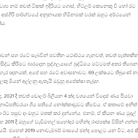
 අවශ්‍ය නම් තවත් ටිකක් ඉදිරියට ගොස්, හිට්ලර් කෙනෙකු වී හෝ රට
ස්ගිරි පාර්ශ්වයේ අනුනායක හිමිනමක් වරක් ඔහුට අර්ථයෙන්
ෝය.
ාවන් සහ රටේ සැබවින් පවතින යථාර්ථය ගැනවත්, තවත් පැත්තකින
සිද්ධ කිරීමට බාරදෙන පුද්ගලයාගේ බුද්ධිමය මට්ටමත් අතර තිබෙන
ැර ඥානයක්, අපේ සහ රටේ අවාසනාවට, 69 ලක්ෂයට තිබුණේ න
ෙකු මීයන් අල්ලනු ඇතැයි ඔවුහූ අපේක්ෂා තැබූහ.
ද, 2021 දී තවත් ඩොලර් බිලියන 4 ක්ද වශයෙන් විදෙස් ණය පියවා
 ජනාධිපතිවරයා ගිය සතියේ නෝක්කාඩුවට කීවේය. ඒ කතාවේ අනිත්
්වා ඊට පසුව දා ඔහුට මතක් කර දුන්නේය. එනම්, ඒ කියන ණය මුදල්
 සහ 2011 දී ඔහුගේ වැඩිමහල් සහෝදර මහින්ද රාජපක්ෂ විසින් ගන්න
එයයි. එහෙත් 2019 නොවැම්බර් මාසයේ ඡන්ද පොළට යන විට, අර ක