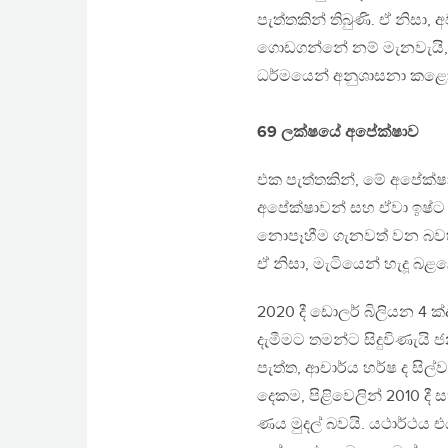
පැත්තකින් තිබුණි. ඒ නිසා,
ගොඩගන්නේ නම් මැනවැයි, අ
ධර්මයෙන් අනුශාසනා කළ
69 ලක්ෂයේ අපේක්ෂාව
එක පැත්තකින්, මේ අපේක්ෂ
අපේක්ෂාවන් සහ ඒවා ඉෂ්ට 
නොපෑහීම ගැනවත් වන බවහ
ඒ නිසා, මැටියෙන් හැදූ බළල
2020 දී ඩොලර් බිලියන 4 ක්
දැමීමට තමන්ට සිදුවිණැයි
පැත්ත, ආචාර්ය හර්ෂ ද සිල
දෙකම, පිළිවෙලින් 2010 දී
ණය මුදල් බවයි. යථාර්ථය 