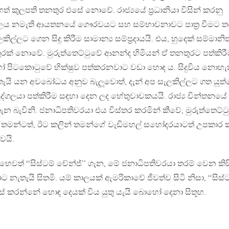
ෙත් කුලපති තනතුර එසේ නොවේ. රාජ්‍යයේ ප්‍රධානියා විසින් කරනු
්‍යාලය නමැති ආයතනයේ ගෞරවයට සහ සම්භාවනාවට පාත්‍ර වීමට ත
ලට ගෙන සිදු කිරීම සාමාන්‍ය සම්ප්‍රදායයි. එය, හුදෙක් සම්මානි
රක් නොවේ. මුරුත්තෙට්ටුවේ ආනන්ද හිමියන් ඒ තනතුරට පත්කිරී
ිටකොටුවේ භික්ෂුව පත්කරනවාට වඩා හොඳ ය. සිදුවිය නොහැ
ැතැයි යන අවබෝධය අනුව බැලූවොත්, දැන් අප සැලකිල්ලට ගත යුත්
ුද්ගලයා පත්කිරීම සඳහා දෙන ලද හේතුවාචකයයි. රාජ්‍ය චින්තනයේ
 බැවිනි. ජනාධිපතිවරයා එය විස්තර කරමින් කීවේ, මුරුත්තෙට්ට
ේ තමන්ටත්, ඊට කලින් තමන්ගේ වැඩිමහල් සහෝදරයාටත් උපකාර
වයි.
 හෙවත් ‘‘සිස්ටම් චේන්ජ්’’ ගැන, මේ ජනාධිපතිවරයා තරම් වෙන කිස
ැතැයි සිතමි. යම් කාලයක් ඇමරිකාවේ ජීවත්ව සිටි නිසා, ‘‘සිස්ට
හස් කරන්නේ හොඳ දෙයක් විය යුතු යැයි බොහෝ දෙනා සිතූහ.