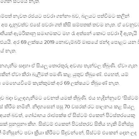
ගෙන සිටියේ නැත.
ම්පත් නැවත රජයට පවරා ගන්නා බව, බලයට පත්වීමට කලින්
අප දැනුවත්ව එසේ පවරා ගත් කිසි සම්පතක් තවම නැත. ඒ වෙනුව
තියක් ඇමරිකානු සමාගමකට මහ රෑ අත්සන් කොට පවරා දී ඇතැයි
 එයයි. අර 69 ලක්ෂය 2019 නොවැම්බර් මාසයේ ඡන්ද පොළට යන 
ේ නැත.
ගැනීම සඳහා ඒ සියලූ තොරතුරු අවශ්‍ය තැන්වල තිබුණි. ඒවා ගැන
ියකින් ඒවා කිරා බැලීමත් පමණි කළ යුතුව තිබුණේ. එහෙත්, යම්
්ධිය මෙහෙයවීමේ කැක්කුමක් අර 69 ලක්ෂයට තිබුණේ නැත.
ුව බදා වැලඳගැනීමට වෙනත් යමක් තිබුණි. එය හැඳින්නුවේ ‘සිස්ටම්
ස් කිරීම නමිනි. නිදහසෙන් පසු 70 වසරක් රට පාලනය කළ සියලූ
අයත් බවත්, ගෝඨාභය රාජපක්ෂ ඒ සිස්ටම් එකෙන් පිටස්තරයෙකු
ිසක් පුනපුනා කීහ. සිස්ටම් එකෙන් පිටස්තරව සිතිය හැකි මිනිස්සු
ිනිසුන්ට පවා ක්‍රියා කිරීමට සිදුවන්නේ, සිස්ටම් එකෙන් දෙන ලද