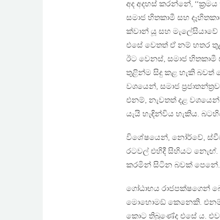
අද අදහස් කරන්නේ, ‘‘ක්‍රම
සමාජ හිතකාමී සහ දෑහිතකාම
ක්වාන් යූ සහ මැලේසියාව
එසේ වෙතත් ඒ නම් හතර තුළ
ඊට වෙනස්, සමාජ හිතකාමී ස
තුළින්ම සිදු කළ හැකි බවත
වශයෙන්, සමාජ ප්‍රජාතන්ත‍්‍
එනම්, නැවතත් දළ වශයෙන් 
යැයි හැඳින්විය හැකිය. බ
විශේෂයෙන්, නෝර්වේ, ස්වී
රටවල් එහිදී සිහියට නැෙඟ්
කරමින් සිටින බවක් පෙනේ.
ගෝඨාභය රාජපක්ෂගෙන් බොහ
මොහොමඞ් කෙනෙකි. එනම්, 
කොට තිබුණේද එසේ ය. එවැනි