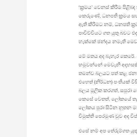
‘ක්‍රමය’ වෙනස් කිරීම පිළිබ
කෙරුණේ, ධනපති ක්‍රමය සහ ස
ඇති කිරීමට නම්, ධනපති ක
පාවිච්චියට ගත යුතු බවට 
හැක්කේ ඡන්දය නමැති මෙ
මේ මතය අද බැහැර කෙරේ. 
හමුවන්නේ මෙවැනි අදහසක
තමන්ව බලයට පත් කළ ජන
එහෙත් (නිර්ධන) පංතියක් ව
බලය මූලික කරගත්, සපුරා 
කෙසේ වෙතත්, ලෝකයේ තැන් ත
ලෝකය පුරා සිටින නූතන මා
විමුක්ති පෙරමුණ වුව අද 
එසේ නම් අප තේරුම්ගත යුත