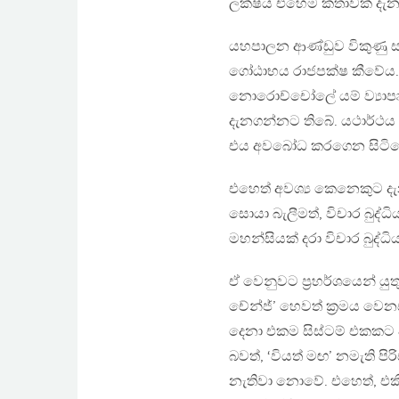
ලක්ෂය එහෙම කතාවක් දැන
යහපාලන ආණ්ඩුව විකුණු ස
ගෝඨාභය රාජපක්ෂ කීවේය. 
නොරොච්චෝලේ යම් ව්‍යාපෘ
දැනගන්නට තිබේ. යථාර්ථය
එය අවබෝධ කරගෙන සිටිය
එහෙත් අවශ්‍ය කෙනෙකුට දැන
සොයා බැලීමත්, විචාර බුද්ධ
මහන්සියක් දරා විචාර බුද
ඒ වෙනුවට ප්‍රහර්ශයෙන් යුත
චේන්ජ්’ හෙවත් ක්‍රමය වෙන
දෙනා එකම සිස්ටම් එකකට 
බවත්, ‘වියත් මඟ’ නමැති පිර
නැතිවා නොවේ. එහෙත්, එකී ම