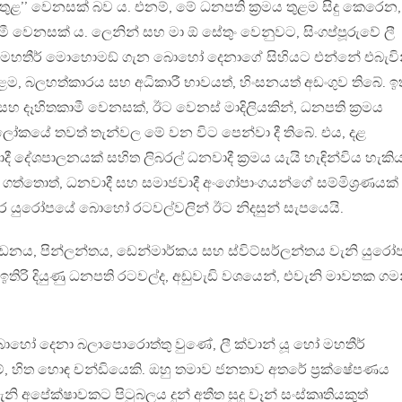
ය තුළ’’ වෙනසක් බව ය. එනම්, මේ ධනපති ක්‍රමය තුළම සිදු කෙරෙන,
ී වෙනසක් ය. ලෙනින් සහ මා ඕ සේතුං වෙනුවට, සිංගප්පූරුවේ ලී
ේ මහතීර් මොහොමඞ් ගැන බොහෝ දෙනාගේ සිහියට එන්නේ එබැවින
ම, බලහත්කාරය සහ අධිකාරී භාවයත්, හිංසනයත් අඩංගුව තිබේ. ඉත
හ දෑහිතකාමී වෙනසක්, ඊට වෙනස් මාදිලියකින්, ධනපති ක්‍රමය
් ලෝකයේ තවත් තැන්වල මේ වන විට පෙන්වා දී තිබේ. එය, දළ
රවාදී දේශපාලනයක් සහිත ලිබරල් ධනවාදී ක්‍රමය යැයි හැඳින්විය හැකිය
ගත්තොත්, ධනවාදී සහ සමාජවාදී අංගෝපාංගයන්ගේ සම්මිශ්‍රණයක්
ටහිර යුරෝපයේ බොහෝ රටවල්වලින් ඊට නිදසුන් සැපයෙයි.
ඩනය, පින්ලන්තය, ඩෙන්මාර්කය සහ ස්විට්සර්ලන්තය වැනි යුරෝ
. ඉතිරි දියුණු ධනපති රටවල්ද, අඩුවැඩි වශයෙන්, එවැනි මාවතක ගම
ෝ දෙනා බලාපොරොත්තු වුණේ, ලී ක්වාන් යූ හෝ මහතීර්
හිත හොඳ චන්ඩියෙකි. ඔහු තමාව ජනතාව අතරේ ප්‍රක්ෂේපණය
 අපේක්ෂාවකට පිටුබලය දුන් අතීත සුදු වෑන් සංස්කෘතියකුත්