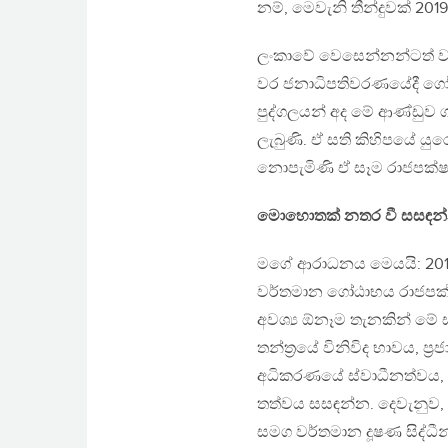
නම්, මෙවැනි තීන්දුවක් 2
ලංකාවේ වෙසෙන්නන්ටත් වඩ
වර ජනාධිපතිවරණයේදී ගෝ
පුද්ගලයන් අද මේ ආණ්ඩුව 
ලැබුණි. ඒ සති කිහිපයේ ය
නොපැමිණි ඒ සෑම රාජපක්ෂ
මොහොතක් නතර වී සසඳන
මගේ ආරාධනය මෙයයි: 2010-
වර්තමාන ගෝඨාභය රාජපක්
අවශ්‍ය ඕනෑම තැනකින් ම
තන්ත්‍රයේ විනිවිද භාවය, ප්
අධිකරණයේ ස්වාධීනත්වය, ර
තත්වය සසඳන්න. දෙවැනුව, ම
සමග වර්තමාන දූෂණ සිද්ධීන