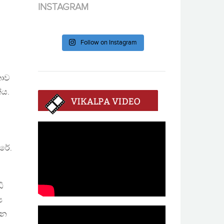
INSTAGRAM
Follow on Instagram
කාව
ේය.
රේ.
ි
ය
ැන