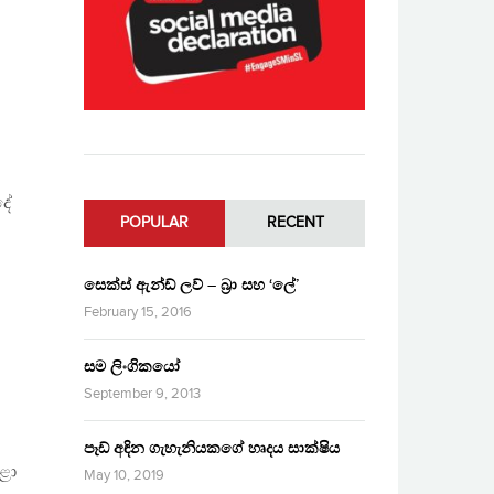
දේ
POPULAR
RECENT
සෙක්ස් ඇන්ඩ් ලව් – බ්‍රා සහ ‘ලේ’
February 15, 2016
සම ලිංගිකයෝ
September 9, 2013
පෑඩ් අඳින ගැහැනියකගේ හෘදය සාක්ෂිය
ළා
May 10, 2019