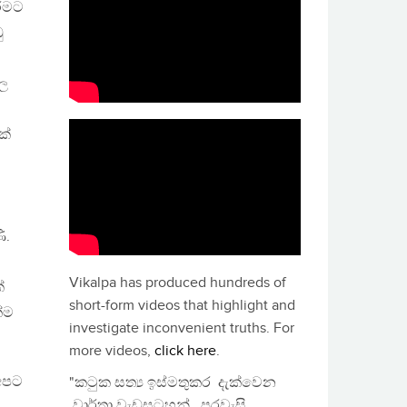
රමට
ු
‘ල
ක්
ි.
Vikalpa has produced hundreds of
්
short-form videos that highlight and
්ම
investigate inconvenient truths. For
more videos,
click here
.
අපට
"කටුක සත්‍ය ඉස්මතුකර දැක්වෙන
වාර්තා වැඩසටහන්, පුරවැසි