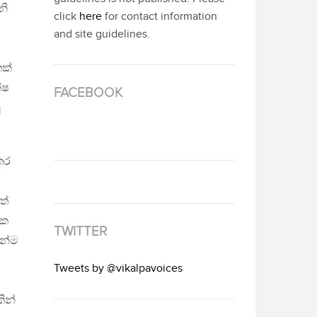
නි
click
here
for contact information
and site guidelines.
ෙක්
්ෂ
FACEBOOK
ු
තර
ත්
එක
TWITTER
මන්ම
Tweets by @vikalpavoices
ින්