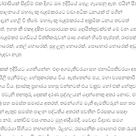
යක් සිදුවීම් එක දිගට ඔබ ඉදිරියේ පෙළ ගැසෙනු ඇත. එයින් සී
පාලනයේ මහබැංකු බැඳුම්කරයට වඩා අධික ධනයක් ඒ මගින්
න් හෙළි වී තිබේ. මහබැංකු බැඳුම්කරයේ අක්‍රමික ධනය තවමත්
, ඉහත කී එකදු දූෂිත ව්‍යාපාරයක තඹ දොයිත්තුවක්වත් මේ වන ත
ුම්කර මගඩියේ විත්තිකරුවන් මාස ගණන් හිරේ තැප්පත්, රාජපක
ොරෙක්, තෙල් හොරෙක්, සුදු ලූනු හොරෙක්, පොහොර හොරෙක් අඩ
ැඳවා නැත.
කක් ඉදිරියට ගෙනියන්න: එදා අගමැතිවරයා සහ ජනාධිපතිවරයා අ
ීලි පැනීම්වල හේතුකාරකය විය. ඇත්තෙන්ම එය, මහා ව්‍යසනකාරී
ය විය. (පාස්කු ප්‍රහාරය පහසු වන්නටත් එය වක්‍රව හෝ එක් හේතුව
ද, එවැනි තනතුරු දෙකක් දරණ පුද්ගලයන් දෙන්නෙකු අතර නොව, 
යා) සහ සමස්ත සමාජය අතරත්, තමන්ගේම මැති ඇමතිවරුන් සහ ත
රීන් ඇතුළු සමස්ත පාලන පද්ධතිය අතරත් පවතින විරසකය සසඳා
නම්, කෝවිඞ් වසංගතයට මුහුණදීමේදී, වෛද්‍ය විද්‍යාව සමග
ිපතිවරයා සිහියට නඟාගන්න. ඊළඟට, රසායනික පොහොර එක රැයක