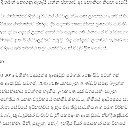
019 දී තමන් නොගනු ඇතැයි යන්න ජනතාව අද නොකියා කියන දෙයයි
ා රාජපක්ෂවාදීන් වූ බටහිර රටවල වෙසෙන ලාංකිකයා හෙවත් ගි
ඨාභය රාජපක්ෂට ඡන්දය දීම සඳහාම තකහනියක් ලංකාවට පැමිණි
ගැන දරන අදහස් උදහස් අසන්නට පසුගිය සති කිහිපයේ මට ‘වාසන
ුරෝපයේ ඇතැම් රටවලදී මට හමු වූ, එදා ඡන්දයට ලංකාවට පැමිණි 
වාදියෙකුම තමන්ට තලා ගැනීමට දැන් මඩුවලිග සොයති.
්න
2015 මහින්ද රාජපක්ෂ ආණ්ඩුව සමගත්, 2019 සිට පටන් ගත්
ෂ ආණ්ඩුව සමගත්, 2015-2019 යහපාලන ආණ්ඩුව සසඳා බලන්න.
ේ සන්සන්දනය පටන්ගත හැකිය. උදාහරණයක් වශයෙන්, පාලන
‍රජාතන්ත්‍රීය ආයතන ව්‍යුවහයේ ශක්තිමත් භාවය, නීතියේ ආධිපත්‍යය ස
ාජ්‍ය සේවයේ අධීනත්වය ඇතුළු එදා තිබූ සාධනීය අංග සමග වර්ත
හබැංකු බැඳුම්කර වංචාව වැනි යහපාලන ආණ්ඩුවේ නින්දිත ක්‍රියා
් සසඳන්න. සීනි, සුදුලූනු, තෙල්, ඉන්දීය දියර පොහොර සහ චීනයේ