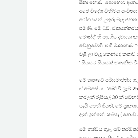
සිතා නොව, පොහොර ආනයනය
අපේ විදේශ විනිමය සංචිතය 
රෝගයෙන් උතුරු මැද ජනතාව
පමණි. මේ බව, ජාත්‍යන්තරය 
මොන්ද්’ හි පසුගිය දවසක
වෙනුවෙනි. එහි මාතෘකාව 
විළි ලා වැදූ කෙන්දේ කතාව
‘‘සියයට සියයක් කාබනික ව
.
මේ කතාවේ පරිසමාප්තිය ගැ
ඒ මෙසේ ය: ‘‘බෝංචි ග්‍රෑම
කරලක් රුපියල් 30 ක් වෙනවා
යැයි පෙනී ගියත්, මේ ප්‍
දැන් ඉන්නේ, කබලේ නොව ල
මේ තත්වය තුළ, යම් තරම