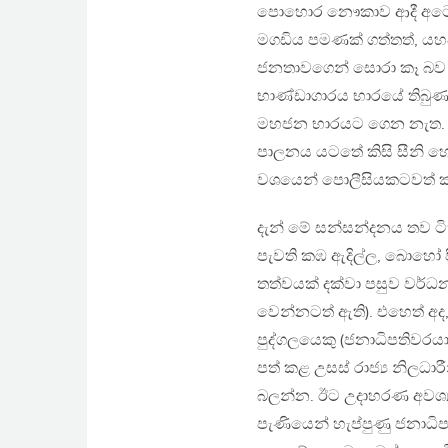
පොහොර නෞකාව ආදී අටෝරාසි
මගඩිය පමණක් ගත්තත්, යහ
ජනතාවගෙන් සොරා කෑ බව දැ
භාණ්ඩාගාරය භාරයේ තිබුණත්
මහජන භාරයට ගෙන නැත. බැඳ
පාලනය යටතේ කිසි සීනි හ
වශයෙන් පොලීසියකටවත් ක
දැන් මේ සන්සන්දනය තව ටි
පැවති කඹ ඇදිල්ල, බොහෝ ප
තත්වයක් දක්වා පසුව වර්ධන
වෙන්නටත් ඇති). එහෙත් අ
පුද්ගලයෙකු (ජනාධිපතිවර
පත් කළ උසස් රාජ්‍ය නිලධා
බලන්න. ඊට උදාහරණ අවශ්‍ය 
පැණියෙන් හැප්පුණු ජනාධ