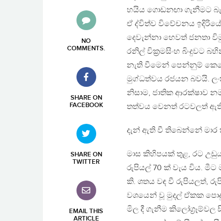
හයිය ගොඩනඟා ගැනීමට බැල
ඒ ද්විත්ව විවේචනය ඉදිර
දෙවැන්නා හෙවත් ජනතා වි
NO
COMMENTS
.
රනිල් වික්‍රමසිංහ බිංදුව
නැති වීමෙන් පෙන්නුම් කෙළ
මුග්ධත්වය රජයන බවයි. ල
නිසාම, ජාතික ආරක්ෂාව න
SHARE ON
FACEBOOK
තත්වය වෙනත් රටවලත් ඇති 
දැන් ඇති වී තිබෙන්නේ මා
මාස කිහිපයක් තුළ, රට උඩු
SHARE ON
TWITTER
රුපියල් 70 ක් වැය විය.
කි. ශතය වඳ වී රුපියලත්, රු
වශයෙන් වූ මුදල් ඒකක පොදු ප
මිල දී ගැනීම කිලෝග්‍රෑම්වල
EMAIL THIS
ARTICLE