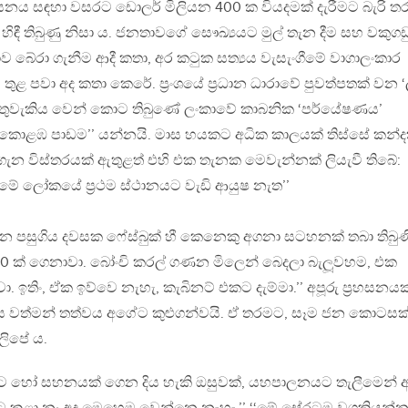
 සඳහා වසරට ඩොලර් මිලියන 400 ක වියදමක් දැරීමට බැරි ත
හිඳී තිබුණු නිසා ය. ජනතාවගේ සෞඛ්‍යයට මුල් තැන දීම සහ වකුගඩ
 බේරා ගැනීම ආදී කතා, අර කටුක සත්‍යය වැසැංගීමේ වාගාලංකාර
තුළ පවා අද කතා කෙරේ. ප්‍රංශයේ ප්‍රධාන ධාරාවේ පුවත්පතක් වන 
 කතුවැකිය වෙන් කොට තිබුණේ ලංකාවේ කාබනික ‘පර්යේෂණය’
‘‘කොළඹ පාඩම’’ යන්නයි. මාස හයකට අධික කාලයක් තිස්සේ කන්ද
 ගැන විස්තරයක් ඇතුළත් එහි එක තැනක මෙවැන්නක් ලියැවී තිබේ:
ීමේ ලෝකයේ ප්‍රථම ස්ථානයට වැඩි ආයුෂ නැත’’
න පසුගිය දවසක ෆේස්බුක් හී කෙනෙකු අගනා සටහනක් තබා තිබුණ
් 250 ක් ගෙනාවා. බෝංචි කරල් ගණන මිලෙන් බෙදලා බැලූවහම, එක
. ඉතිං, ඒක ඉව්වෙ නැහැ, කැබිනට් එකට දැම්මා.’’ අපූරු ප්‍රහසනයක
රකාශය වත්මන් තත්වය අගේට කුළුගන්වයි. ඒ තරමට, සෑම ජන කොටසක
ිපේ ය.
කට හෝ සහනයක් ගෙන දිය හැකි ඔසුවක්, යහපාලනයට තැලීමෙන් 