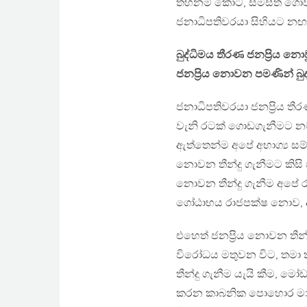
තහනම් කොට, සමස්ත ගොවියා
ජනාධිපතිවරයා සිහියට නඟ
බුද්ධිමය තීරණ ජනප්‍රිය නො
ජනප්‍රිය නොවන පමණින් බු
ජනාධිපතිවරයා ජනප්‍රිය ත
වැනි රටක් ගොඩගැනීමට නම්
ඇත්තෙන්ම අපේ අභාග්‍ය සම්ප
නොවන තීන්දු ගැනීමට කිසි 
නොවන තීන්දු ගැනීම අපේ 
ගෝඨාභය රාජපක්ෂ නොව, අන
එහෙත් ජනප්‍රිය නොවන තීන්
විරෝධය මතුවන විට, තමා 
තීන්දු ගැනීම යැයි කීම, ම
කරන කාබනික පොහොර මාරු