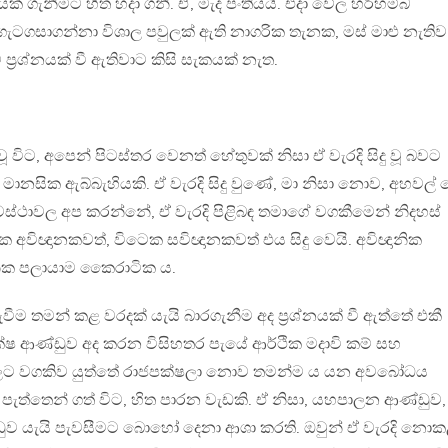
ෙසීයක් ගැනීමට හිත හදා ගනී. ඒ, මැද පංතියයි. එදා වේල හරිහම්බ
ටගසාගන්නා විශාල පවුලක් ඇති නාගරික තැනක, මස් මාළු නැතිව
ප්‍රශ්නයක් වී ඇතිවාට කිසි සැකයක් නැත.
 වූ විට, අපෙන් පිටස්තර වෙනත් හේතුවක් නිසා ඒ වැරදි සිදු වූ බවට
 මානසික ඇබ්බැහියකි. ඒ වැරදි සිදු වුණේ, මා නිසා නොව, අහවල් 
ස්ථාවල අප කරන්නේ, ඒ වැරදි පිළිබඳ තමාගේ වගකීමෙන් නිදහස්
ෙක අවිඥානකවත්, විටෙක සවිඥානකවත් එය සිදු වෙයි. අවිඥානික
නික පලායාම කෛරාටික ය.
ම තමන් කළ වරදක් යැයි බාරගැනීම අද ප්‍රශ්නයක් වී ඇත්තේ එකී
ෂ ආණ්ඩුව අද කරන විසිහතර පැයේ ආර්ථික මදාවි කම් සහ
ලට වගකිව යුත්තේ රාජපක්ෂලා නොව තමන්ම ය යන අවබෝධය
පැත්තෙන් ගත් විට, හිත පාරන වැඩකි. ඒ නිසා, යහපාලන ආණ්ඩුව,
ව යැයි පැවසීමට බොහෝ දෙනා ආශා කරති. ඔවුන් ඒ වැරදි නොක