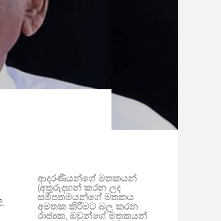
ආදරණීයන්ගේ මතකයන්
(අතුරුදහන් කරන ලද
සමීපතමයන්ගේ මතකය
ි.
අමතක කිරීමට බල කරන
රාජ්‍යක, ඔවුන්ගේ මතකයන්