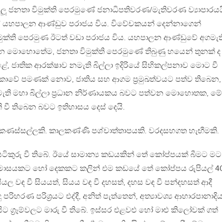
ූ ජනතා විමුක්ති පෙරමුණේ ජනාධිපතිවරණ/මැතිවරණ ව්‍යාපාරයය
ියේ යහපාලන ආණ්ඩුව පරාජය විය. විවේචකයන් දෙන්නාගෙන්
මුක්ති පෙරමුණ ඊටත් වඩා පරාජය විය. යහපාලන ආණ්ඩුවේ අගමැත
ට බහින මොහොතේම, ජනතා විමුක්ති පෙරමුණේ තිබුණු හයෙන් තුනක් ද
ේ, ජාතික ආරක්ෂාව නමැති බිල්ලා ඉදිරියේ සිහිකල්පනාව මොට වී
ංකාවේ පමණක් නොව, ජාතිය සහ ආගම ප්‍රමුඛත්වයට පත්ව තිබෙන,
මැති මහා බිල්ලා ප්‍රධාන නිර්ණායකය බවට පත්වන මොහොතක, මේ
වී තිබෙන බවට ඉතිහාසය දෙස් දෙයි.
ර කණස්සල්ලකි. කාලකණ්ණි පශ්චාත්තාපයකි. වරදසහගත හැඟීමකි.
යටිකුරු වී තිබේ. ඊයේ සාමාන්‍ය කඩයකින් තේ කෝප්පයක් බීමට මට
 මීට මාසයකට හෝ දෙකකට කලින් එම කඩයේ තේ කෝප්පය රුපියල් 4
පියල වඳ වී සියයත්, සියය වඳ වී දහසත්, දහස වඳ වී පන්දහසත් ආදී
රිහරණ පරිශ්‍රයට එද්දී, අනිත් පැත්තෙන්, අත්‍යාවශ්‍ය ආහාරපානාදි
 සිට ග්‍රෑම්වලට මාරු වී තිබේ. ඉස්සර එළවළු හෝ මාළු කිලෝවක් ගත්