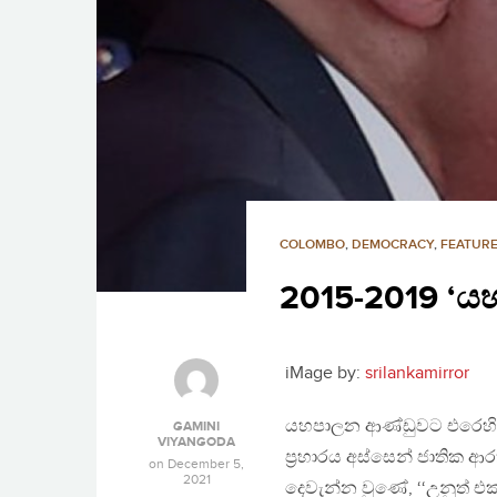
COLOMBO
,
DEMOCRACY
,
FEATURE
2015-2019 ‘ය
iMage by:
srilankamirror
යහපාලන ආණ්ඩුවට එරෙහි වි
GAMINI
VIYANGODA
ප්‍රහාරය අස්සෙන් ජාතික ආ
on
December 5,
2021
දෙවැන්න වුණේ, ‘‘උනුත් එ