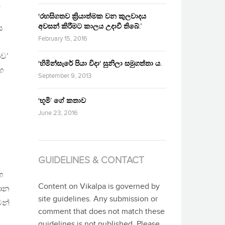
.
‘රහසිගතව ක්‍රියාත්මක වන කුලවාදය
අවසන් කිරීමට කාලය උදාවී තිබේ.’
ය
February 15, 2016
ාව’
‘හිමින්සැරේ පියා විදා‘ සුනිලා සමුගත්තා ය.
සහ
September 9, 2013
‘භූමි’ ගේ කතාව
June 23, 2016
GUIDELINES & CONTACT
හ
Content on Vikalpa is governed by
මාන
site guidelines. Any submission or
වන්
comment that does not match these
guidelines is not published. Please