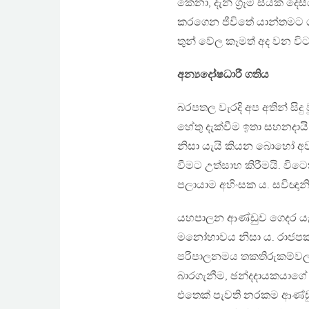
කෙනා, දැන් ග්‍රෑම් සීයක් ද
කරගෙන ජීවිතේ යාන්තමට ගැ
තුන් වේල කෑමත් අද වන විට 
අන්‍යදෝෂධාරී ගතිය
බරපතල වැරදි අප අතින් සිදු
හේතු දැක්වීම ඉතා සහනදායි
නිසා යැයි කියන බොහෝ අව
වීමට උත්සාහ කිරීමයි. විට
පලායාම අහිංසක ය. සවිඥා
යහපාලන ආණ්ඩුව ගෙදර යැවී
මනෝභාවය නිසා ය. රාජපක්
පරිපාලනමය තකතිරුකම්ව
බාරගැනීම, ඡන්දදායකයාගේ 
එතෙක් පැවති නරකම ආණ්ඩු