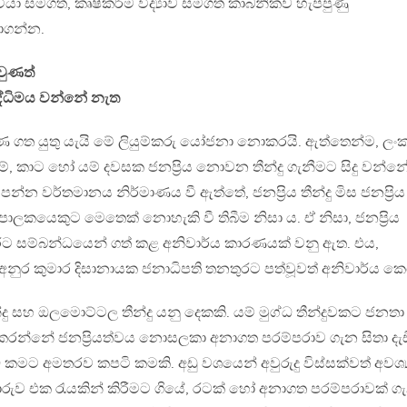
 සමගත්, කෘෂිකර්ම විද්‍යාව සමගත් කාබනිකව හැප්පුණු
ාගන්න.
වුණත්
ද්ධිමය වන්නේ නැත
ීරණ ගත යුතු යැයි මේ ලියුම්කරු යෝජනා නොකරයි. ඇත්තෙන්ම, ලං
, කාට හෝ යම් දවසක ජනප්‍රිය නොවන තීන්දු ගැනීමට සිදු වන්න
න්න වර්තමානය නිර්මාණය වී ඇත්තේ, ජනප්‍රිය තීන්දු මිස ජනප්‍රිය
පාලකයෙකුට මෙතෙක් නොහැකි වී තිබීම නිසා ය. ඒ නිසා, ජනප්‍රිය
රට සම්බන්ධයෙන් ගත් කළ අනිවාර්ය කාරණයක් වනු ඇත. එය,
ුර කුමාර දිසානායක ජනාධිපති තනතුරට පත්වූවත් අනිවාර්ය කෙ
දු සහ ඔලමොට්ටල තීන්දු යනු දෙකකි. යම් මුග්ධ තීන්දුවකට ජනතා
කරන්නේ ජනප්‍රියත්වය නොසලකා අනාගත පරම්පරාව ගැන සිතා දැඩ
ෝඩ කමට අමතරව කපටි කමකි. අඩු වශයෙන් අවුරුදු විස්සක්වත් අවශ්‍
ව එක රැයකින් කිරීමට ගියේ, රටක් හෝ අනාගත පරම්පරාවක් ග