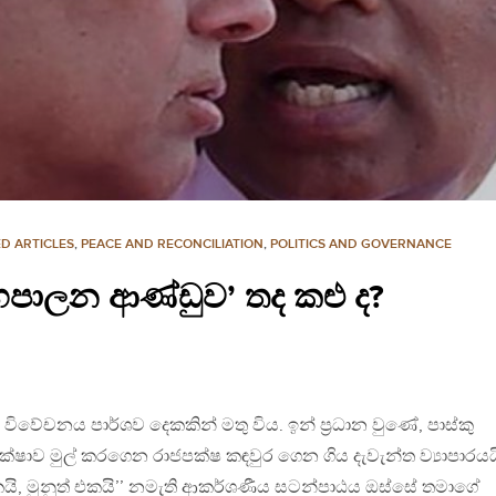
D ARTICLES
,
PEACE AND RECONCILIATION
,
POLITICS AND GOVERNANCE
හපාලන ආණ්ඩුව’ තද කළු ද?
වේචනය පාර්ශව දෙකකින් මතු විය. ඉන් ප්‍රධාන වුණේ, පාස්කු
රක්ෂාව මුල් කරගෙන රාජපක්ෂ කඳවුර ගෙන ගිය දැවැන්ත ව්‍යාපාරයය
කයි, මුනුත් එකයි’’ නමැති ආකර්ශණීය සටන්පාඨය ඔස්සේ තමාගේ