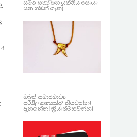
සමග සත්‍ය සහ යුක්තිය සොයා
ි.
යන ගමන් ගැන)
ි
 ඒ
ඔබත් සමාජමාධ්‍ය
පරිශීලකයෙක්ද? කියවන්න!
0
දැනගන්න! ක්‍රියාත්මකවන්න!
ය