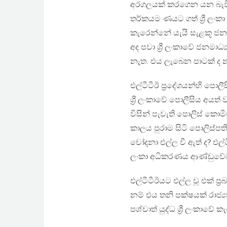
අරගලයක් කරගෙන යන බැවින
තර්කයම ණයට ගත් ශ්‍රී ලංකා
කැරෙන්නේ යැයි සැළකූ ජනම
අද පවා ශ්‍රී ලංකාවේ ජනමාධ
නැත. එය ලැබෙන පාටක් ද 
එල්ටීටීඊ ප්‍රදේශයන්හි පොලී
ශ්‍රී ලංකාවේ පොලීසිය අය
විසින් පැවැති පොලිස් කොම
කාලය පුරාම සිටි පොලිස
චෝදනා එල්ල වී ඇත් ද? එල්ටී
ලංකා අධිකරණය ආණ්ඩුවේම
එල්ටීටීඊයට එල්ල වූ එක් ප
නම් එය තනි පක්ෂයක් රාජ්‍
පශ්චාත් යුද්ධ ශ්‍රී ලංකා