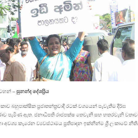
සටහන් –
සුනන්ද දේශප්‍රිය
කාව බහුපාක්ෂික ප්‍රජාතන්ත්‍රවාදී රටක් වශයෙන් පැවැතීම දීර්ඝ
 පැමිණ ඇත. ජනාධිපති රාජපක්ෂ තෙවැනි සහ හතරවැනි වතාව
අවශ්‍ය කැරෙන ව්‍යවස්ථාමය ප්‍රතිපාදන ඉක්නින්ම ශ්‍රී ලංකාවේ නීත