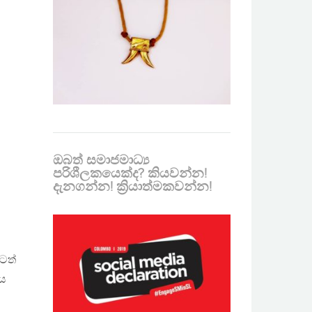
ඔබත් සමාජමාධ්‍ය
පරිශීලකයෙක්ද? කියවන්න!
දැනගන්න! ක්‍රියාත්මකවන්න!
ටත්
ිය