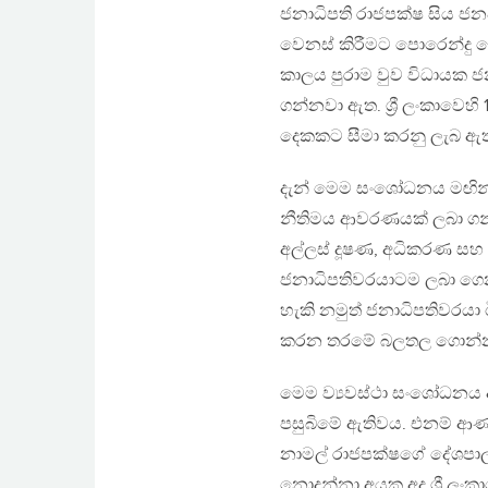
ජනාධිපති රාජපක්ෂ සිය ජන
වෙනස් කිරීමට පොරෙන්දු වෙම
කාලය පුරාම වුව විධායක ජන
ගන්නවා ඇත. ශ්‍රී ලංකාවෙහි
දෙකකට සීමා කරනු ලැබ ඇ
දැන් මෙම සංශෝධනය මඟින් 
නීතිමය ආවරණයක් ලබා ගන
අල්ලස් දූෂණ, අධිකරණ සහ 
ජනාධිපතිවරයාටම ලබා ගෙන
හැකි නමුත් ජනාධිපතිවරයා 
කරන තරමේ බලතල ගොන්න
මෙම ව්‍යවස්ථා සංශෝධනය අ
පසුබිමේ ඇතිවය. එනම් ආණ්
නාමල් රාජපක්ෂගේ දේශපා
නොදන්නා අයකු අද ශ්‍රී ල