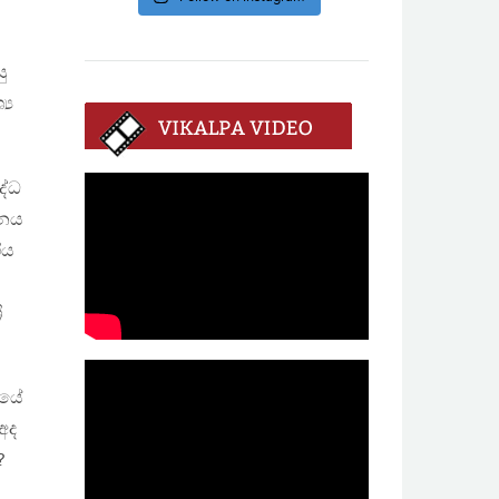
ු
‍ය
ද්ධ
ධනය
ිය
ී
ුයේ
අද
?