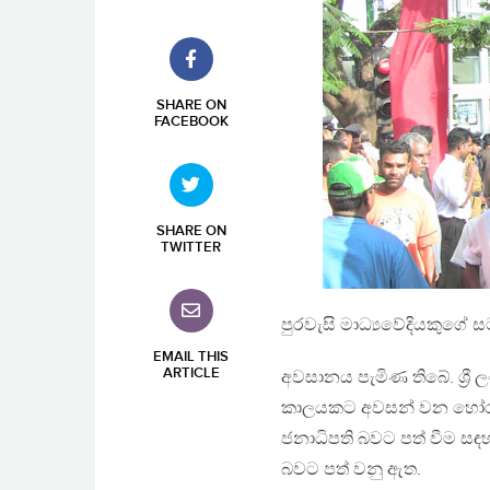
SHARE ON
FACEBOOK
SHARE ON
TWITTER
පුරවැසි මාධ්‍යවේදියකුගේ 
EMAIL THIS
ARTICLE
අවසානය පැමිණ තිබේ. ශ්‍රී ලං
කාලයකට අවසන් වන හෝරාව
ජනාධිපති බවට පත් වීම සඳහා 
බවට පත් වනු ඇත.