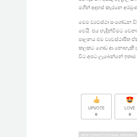
මගින් අදහස් කැරනෙ අරමුණ
මෙම ව්‍යවස්ථා සංශෝධන විසි
වෙයි. එය හැදින්වීමට වෙන
පාලනය එම ව්‍යවස්ථාපිත 
කලකට ගොඩ ආ නොහැකි පසු
විට අපට ලැබෙන්නේ ඉතාම ඉතා
UPVOTE
LOVE
0
0
NEW CONSTITUTIONAL REFOMS