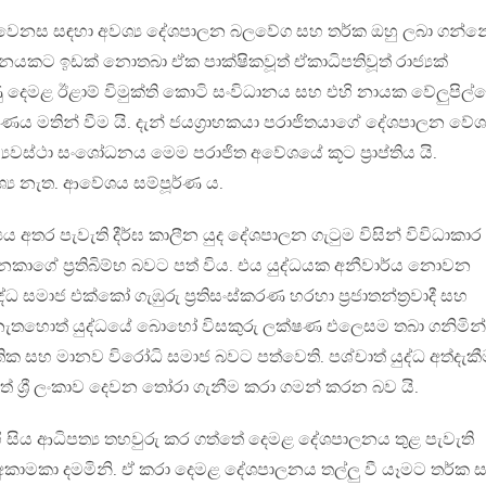
ා වෙනස සඳහා අවශ්‍ය දේශපාලන බලවේග සහ තර්ක ඔහු ලබා ගන්න
 දේශපාලනයකට ඉඩක් නොතබා ඒක පාක්ෂිකවූත් ඒකාධිපතිවූත් රාජ්‍යක්
ුණු දෙමළ ඊළාම් විමුක්ති කොටි සංවිධානය සහ එහි නායක වේලුපිල්
‍රහණය මතින් වීම යි. දැන් ජයග්‍රාහකයා පරාජිතයාගේ දේශපාලන ව
‍යවස්ථා සංශෝධනය මෙම පරාජිත අවේශයේ කූට ප්‍රාප්තිය යි.
‍ය නැත. ආවේශය සම්පූර්ණ ය.
ජ්‍යය අතර පැවැති දීර්ඝ කාලීන යුද දේශපාලන ගැටුම විසින් විවිධාකාර
ෙකාගේ ප්‍රතිබිම්භ බවට පත් විය. එය යුද්ධයක අනීවාර්ය නොවන
ද්ධ සමාජ එක්කෝ ගැඹුරු ප්‍රතිසංස්කරණ හරහා ප්‍රජාතන්ත්‍රවාදී සහ
 නැතහොත් යුද්ධයේ බොහෝ විසකුරු ලක්ෂණ එලෙසම තබා ගනිමින්
ික සහ මානව විරෝධි සමාජ බවට පත්වෙති. පශ්චාත් යුද්ධ අත්දැක
ේ ශ්‍රී ලංකාව දෙවන තෝරා ගැනීම කරා ගමන් කරන බව යි.
ි සිය ආධිපත්‍ය තහවුරු කර ගත්තේ දෙමළ දේශපාලනය තුළ පැවැති
ගයන් අකාමකා දමමිනි. ඒ කරා දෙමළ දේශපාලනය තල්ලු වී යෑමට තර්ක 