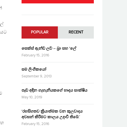
ේ
ලේ
ේශයට
POPULAR
RECENT
සෙක්ස් ඇන්ඩ් ලව් – බ්‍රා සහ ‘ලේ’
February 15, 2016
සම ලිංගිකයෝ
September 9, 2013
පෑඩ් අඳින ගැහැනියකගේ හෘදය සාක්ෂිය
ීම
May 10, 2019
‘රහසිගතව ක්‍රියාත්මක වන කුලවාදය
අවසන් කිරීමට කාලය උදාවී තිබේ.’
සහ
February 15, 2016