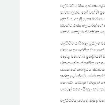
එල්ටීටීඊ ය සිය අණසක පැව
තාවකාලිකව හෝ වන්නි ප්‍ර
යුතු විය. අද ශ්‍රී ලංකා ර
ඔව්න්ට රාජ්‍ය බලධාරීන්ගේ
නොව කොළඹ ජීවත්වන දෙමළ
එල්ටීටීඊ ය සිංහල මුස්ලිම්
රාජ්‍ය ය ප්‍රායෝගික වශයෙන් 
දෙමළ ජනාවාස ප්‍රදේශයන
ජනයාගේ සංස්කෘතික දායාදය
යාපනයේ බෞද්ධ නෂ්ඨාවශේ
කරනු ලැබ තිබේ. මෙම නෂ්ඨ
නොවේ. මෙවැනි නිදසුන් බ
පාරවල් සඳහා සිංහල නම් තබ
එල්ටීටීඊය යටතේ කිසිදා ජනම