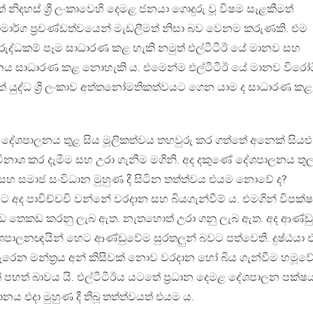
් නිදහස් ශ්‍රී ලංකාවෙහි දෙමළ ජනයා ගොදුරු වූ විෂම සැළකීමත්
ක්‍රියාමාර්ග ප්‍රචණ්ඩත්වයෙන් මැඩලීමත් නිසා බව වෙනම කරුණකි. එම
විරුද්ධකම් පෑම සාධාරණ කළ හැකි නමුත් එල්ටීටීඊ යේ මානව සහ
ශපාලනය සාධාරණ කළ නොහැකි ය. එමෙන්ම එල්ටීටීඊ යේ මානව විරෝධ
 යුද්ධ ශ්‍රී ලංකාව අත්තනෝමතිකත්වයට ගෙන යාම ද සාධාරණ කළ
දී දේශපාලනය තුළ සිය මූලිකත්වය තහවුරු කර ගත්තේ අනෙක් සියළු
ිනාශ කර දැමීම සහ උරා ගැනීම මගිනි. අද දකුණේ දේශපාලනය තු
සහ සමාජ සංවිධාන මුහුණ දී සිටින තත්ත්වය එයම නොවේ ද?
ට අද පාවිච්චචි වන්නේ වරදාන සහ බියගැන්වීම් ය. එමගින් විපක්
කඩ තෙකඩ කරනු ලැබ ඇත. නැතහොත් උරා ගනු ලැබ ඇත. අද ආණ්ඩ
ේශපාලනඥයින් හෙට ආණ්ඩුවේම සුරතලුන් බවට පත්වෙති. දුෂ්ඨයා 
ැරෙන මන්ත්‍රය අන් කිසිවක් නොව වරදාන හෝ බිය ගැන්වීම හමූව
පහත් බාවය යි. එල්ටීටීඊය යටතේ ප්‍රධාන දෙමළ දේශපාලන පක්ෂ
නය එදා මුහුණ දී තිබූ තත්ත්වයත් එයම ය.