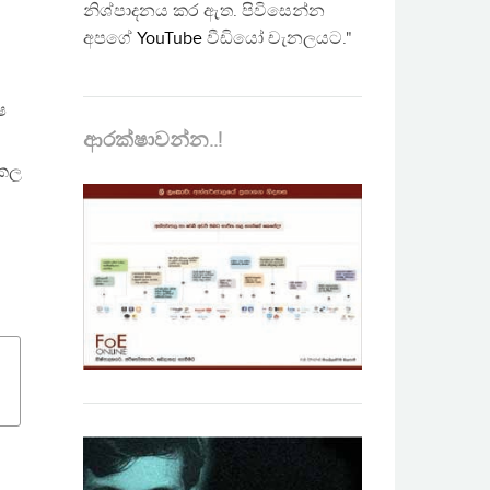
නිශ්පාදනය කර ඇත. පිවිසෙන්න
අපගේ
YouTube
වීඩියෝ චැනලයට."
ෂ
ආරක්ෂාවන්න..!
 කල