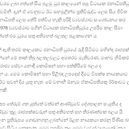
වරම ලබා ගත්තේ සිය පළමු ධුර කාලයෙන් පසු විධායක ජනාධිපතිධ
ිනි. දැන් ඒ වෙනුවට ඊට සහමුලින්ම ප්‍රතිවිරුද්ධ ලෙස සිය ජීවිත
ාධිපති ලෙස තේරී පත්විය හැකි පරිදි ව්‍යවස්ථාව සංශෝධනය කර
 1978 ව්‍යවස්ථාව මගින් විධායක ජනාධිපතිධුරය උපරිම කාල සීමා
ත්තේ එම ධුරය සතු අතිමහත් බලතල සළකාගෙන ය.
ඇති තරම් කාලයකට ජනාධිපති ධුරයේ රුදී සිටීමට මහින්ද රාජපක
්නේ මේ තාක් තිබූ බලතලවලට අමතරව මැතිවරණ, මානව හිමිකම්
රාජ්‍ය සේවා යනාදී කොමිෂන් සභා පත්කිරීමේ බලය ද
 ය. මෙම කොමිෂන් සභා පිළිබඳ උපදෙස් දීමට විපක්ෂ නායකයාට
ඊට සවන් දිය යුතු නැත. මේ වනාහී ඕනෑම ඒකාධිපතියකු ඊර්ෂාවට 
කි.
ප තේරුම් ගත යුත්තේ වත්මන් ආණ්ඩුවේ දේශපාලන සංයුතිය ද
ඩුව තුළ රාජපක්ෂවරුන් සතු අතිමහත් සහ තීරණාත්මක බලය යි.
ලන ප්‍රතිරූපය ගොඩනගනු ලබන්නේ ඊළඟ නායකයා කරනු පිණිස 
ංකාවේ සිටිය නොහැක. මෙම පසුබිම තුළ මෙම ව්‍යවස්ථා සංශෝධනය