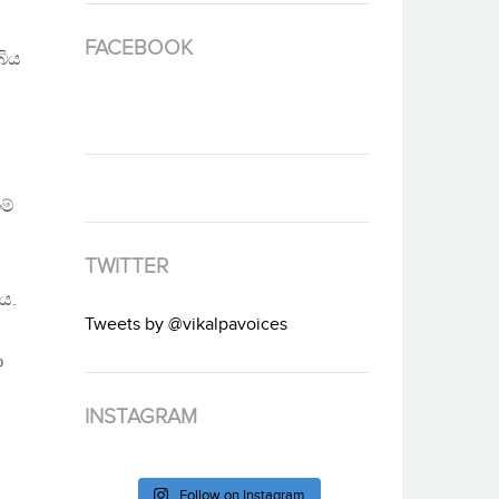
FACEBOOK
බිය
ම්
TWITTER
ය.
Tweets by @vikalpavoices
ා
ි
INSTAGRAM
Follow on Instagram