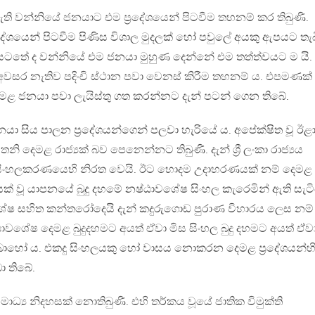
ැති වන්නියේ ජනයාට එම ප්‍රදේශයෙන් පිටවීම තහනම් කර තිබුණි.
දේශයෙන් පිටවීම පිණිස විශාල මුදලක් හෝ පවුලේ අයකු ඇපයට තැ
ාජ්‍යය යටතේ ද වන්නියේ එම ජනයා මුහුණ දෙන්නේ එම තත්ත්වයට ම යි.
 අවසර නැතිව පදිංචි ස්ථාන පවා වෙනස් කිරීම තහනම් ය. එපමණක්
 ජනයා පවා ලැයිස්තු ගත කරන්නට දැන් පටන් ගෙන තිබේ.
 ජනයා සිය පාලන ප්‍රදේශයන්ගෙන් පලවා හැරියේ ය. අපේක්ෂිත වූ ඊළා
තනි දෙමළ රාජ්‍යක් බව පෙනෙන්නට තිබුණි. දැන් ශ්‍රී ලංකා රාජ්‍යය
් සිංහලකරණයෙහි නිරත වෙයි. ඊට හොදම උදාහරණයක් නම් දෙමළ
ක් වූ යාපනයේ බුදු දහමේ නෂ්ඨාවශේෂ සිංහල කැරෙමින් ඇති සැටි
ෂ සහිත කන්තරෝදෙයි දැන් කදුරුගොඩ පුරාණ විහාරය ලෙස නම්
ාවශේෂ දෙමළ බුදුදහමට අයත් ඒවා මිස සිංහල බුදු දහමට අයත් ඒව
ොහෝ ය. එකදු සිංහලයකු හෝ වාසය නොකරන දෙමළ ප්‍රදේශයන්හ
ා තිබේ.
ාධ්‍ය නිදහසක් නොතිබුණි. එහි තර්කය වූයේ ජාතික විමුක්ති