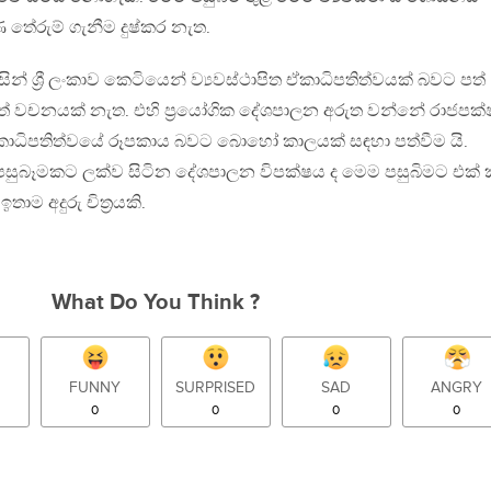
 තේරුම් ගැනීම දුෂ්කර නැත.
න් ශ්‍රී ලංකාව කෙටියෙන් ව්‍යවස්ථාපිත ඒකාධිපතිත්වයක් බවට පත්
ත් වචනයක් නැත. එහි ප්‍රයෝගික දේශපාලන අරුත වන්නේ රාජපක්
ඒකාධිපතිත්වයේ රූපකාය බවට බොහෝ කාලයක් සඳහා පත්වීම යි.
බෑමකට ලක්ව සිටින දේශපාලන විපක්ෂය ද මෙම පසුබිමට එක්
ම අදුරු චිත්‍රයකි.
What Do You Think ?
FUNNY
SURPRISED
SAD
ANGRY
0
0
0
0