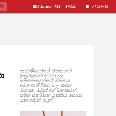
Subscribe:
RSS
|
EMAIL
ARCHIVES
ආදරණීයන්ගේ මතකයන්
ථා
(අතුරුදහන් කරන ලද
සමීපතමයන්ගේ මතකය
අමතක කිරීමට බල කරන
රාජ්‍යක, ඔවුන්ගේ මතකයන්
සමග සත්‍ය සහ යුක්තිය සොයා
යන ගමන් ගැන)