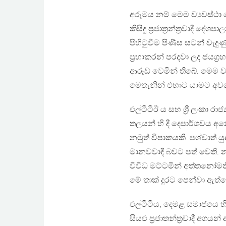
අරුමය නම් මෙම ව්‍යවස්ථ
කිසිදු ප්‍රජාත්‍රන්ත්‍රවාදී
පිහිටුවීම පිණිස සටන් වැද
ප්‍රභාකරන් පරදවා ලද ජයග්
ආරූඩ වෙමින් තිබේ. මෙම ව්
මෙතැනින් එහාට යාමට අවශ්
එල්ටීටීඊ ය සහ ශ්‍රී ලංකා රා
තලයන් හි දී දෙපාර්ශවය අන
නමුත් විපාකයකි. පශ්චාත් යු
මානවවාදී බවට පත් වෙති.
විවිධ මට්ටමින් අත්තනෝමත
මේ තාක් දුරට පෙන්වා ඇත්ත
එල්ටීටීය, දෙමළ සමාජයෙ හ
සියළු ප්‍රජාතන්ත්‍රවාදී අ