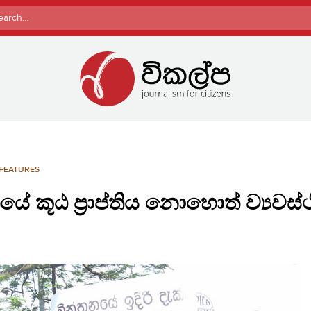
rch
FEATURES
 කූඨ ප්‍රාප්තිය නොහොත් ව්‍යවස්