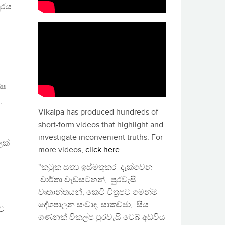
ුරය
්ෂ
,
Vikalpa has produced hundreds of
short-form videos that highlight and
investigate inconvenient truths. For
ලක්
more videos,
click here
.
"කටුක සත්‍ය ඉස්මතුකර දැක්වෙන
වාර්තා වැඩසටහන්, පුරවැසි
වෘතාන්තයන්, කෙටි චිත්‍රපට මෙන්ම
දේශපාලන සංවාද, සාකච්ඡා, සිය
බව
ගණනක් විකල්ප පුරවැසි වෙබ් අඩවිය