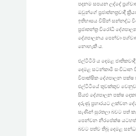
පදනම සපයන ලද්දේ ප්‍රශ්චාත
ඔවුන්ගේ ප්‍රජාත්නත්‍රවාදී 
ඉතිහාසය විසින් සන්නද්ධ 
ප්‍රජාතන්ත්‍ර විරෝධී දේ
දේශපාලනය පෙන්වා පශ්චාත්
නොහැකි ය.
එල්ටීටීඊ ය දෙමළ ජාතිකවා
දෙමළ සටන්කාමී සංවිධාන ව
විපාක්ෂික දේශපාලන පක්ෂ 
එල්ටීටීයේ තුවක්කුව වෙනුව
සියළු දේශපාලන පක්ෂ දෙ
දරුණූ ප්‍රහාරයට ලක්වන ද
සැණින් සුරතලා බවට පත් ක
පෙන්වන නිරපේක්ෂ යටහත් 
බවට පත්ව තිබූ දෙමළ සන්ධා