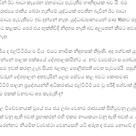
් ඊට බාධා කැරෙන ජනමාධ්‍ය පැවැතීම හානිදායක බව යි. එම
 රාජ්‍යය ජාතිය බේරා ගැනීමේ යුද්ධයක් පවතින බැවින් ඊට බාධා
ාධ්‍ය පැවැතීමට ඉඩ දුන්නේ නැත. යුද්ධාවසානයෙන් මාස 16කට පස
්‍යට කළකට පෙර එය භුක්තිවිදි නිදහස නැති බව අලුතෙන් කීමට අවශ්
නැත.
සිය ද එල්ටීටීඊය ම විය. එයට නාමික නිදහසක් තිබුණි. අද පශ්චාත් යු
ත් වන්නේ පාලක පක්ෂයේ දේශපාලකයින්ට ය. නව ව්‍යවස්ථා සංශෝ
ිසම ඉවත් කරනු ලැබ සියළු බලතල පොලිස්පති වෙත පැවරෙයි. පසුග
්පතිවරුන් දේශපාලන අතවැසින් ලෙස සේවය කළ බවට කොපමණ
ටීඊ පාලන ප්‍රදේශයන්හි අධිකරණය එල්ටීටීඊ යම වූ පරිදි පශ්චාත් ශ්‍ර
 එකක් වනවාට අප කැමැති ද?
්‍රබල විවේචනයක් වූයේ එය ජය ලබා වෙනම රාජ්‍යයක් පිහිටුවනු ලැබ
යක් වනු ඇති බවත් ප්‍රභාකරන් එහි එකම නායකයා වනු ඇති බවත් ය. 
වේ කැරෙන්නට නියමිත ව්‍යවස්ථා වෙනසෙහි යටි අරුත ද එයම නොවේ ද