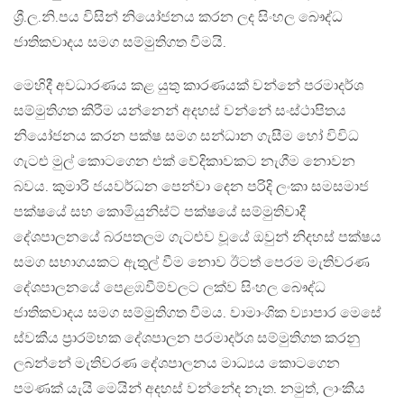
ශ්‍රී.ල.නි.පය විසින් නියෝජනය කරන ලද සිංහල බෞද්ධ
ජාතිකවාදය සමග සම්මුතිගත වීමයි.
මෙහිදී අවධාරණය කළ යුතු කාරණයක් වන්නේ පරමාදර්ශ
සම්මුතිගත කිරීම යන්නෙන් අදහස් වන්නේ සංස්ථාපිතය
නියෝජනය කරන පක්ෂ සමග සන්ධාන ගැසීම හෝ විවිධ
ගැටළු මුල් කොටගෙන එක් වේදිකාවකට නැගීම නොවන
බවය. කුමාරි ජයවර්ධන පෙන්වා දෙන පරිදි ලංකා සමසමාජ
පක්ෂයේ සහ කොමියුනිස්ට් පක්ෂයේ සම්මුතිවාදී
දේශපාලනයේ බරපතලම ගැටළුව වූයේ ඔවුන් නිදහස් පක්ෂය
සමග සභාගයකට ඇතුල් වීම නොව ඊටත් පෙරම මැතිවරණ
දේශපාලනයේ පෙළඹවීම්වලට ලක්ව සිංහල බෞද්ධ
ජාතිකවාදය සමග සම්මුතිගත වීමය. වාමාංශික ව්‍යාපාර මෙසේ
ස්වකීය ප්‍රාරම්භක දේශපාලන පරමාදර්ශ සම්මුතිගත කරනු
ලබන්නේ මැතිවරණ දේශපාලනය මාධ්‍යය කොටගෙන
පමණක් යැයි මෙයින් අදහස් වන්නේද නැත. නමුත්, ලාංකීය