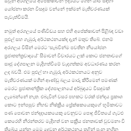
ඔවුන් අරගලයේ අපේක්ෂාවන් ඉදිරියට ගෙන යාම සඳහා
යෝජනා කරන විසඳුම වන්නේ ඉක්මන් මැතිවරණයක්
පැවැත්වීමයි.
නමුත් අරගලයේ පණිවිඩය සහ එහි අපේක්ෂාවන් පිළිබඳ වඩා
පුළුල් සහ ගැඹුරු අර්ථකථනයක්ද දැන් මතුව තිබේ. එනම්
අරගලය විසින් මෙරට ‘සැබවින්ම පවතින නියෝජන
ප්‍රජාතන්ත්‍රවාදයේ’ සීමාවන් විචාරයට ලක් කොට ජනතාවගේ
සෘජු දේශපාලන මැදිහත්වීමේ වැදගත්කම අවධාරණය කරන
ලද බවයි. එම පුළුල් හා ගැඹුරු අර්ථකථනයට අනුව
මැතිවරණයක් මගින් ආණ්ඩු බලය මාරු කිරීමෙන් පමණක්
මෙරට ප්‍රජාතාන්ත්‍රික දේශපාලනයේ අර්බුදයට විසඳුමක්
ලැබෙන්නේ නැත. එබැවින් වසර පහකට වරක් ජන්දය ප්‍රකාශ
කොට ඉන්පසුව නිහඬ නිෂ්ක්‍රීය ප්‍රේක්ෂකයෙකුගේ භූමිකාවට
පණ පොවන ජන්දදායකයෙකු වෙනුවට පොදු ජීවිතයේ ගැටළු
කෙරෙහි නිරන්තරව මැදිහත් වන සක්‍රීය ජනතාවක් වුවමනා වී
තිබේය යන්න මෙම දෙවන අර්ථකථනය තුළින් පැන නගින