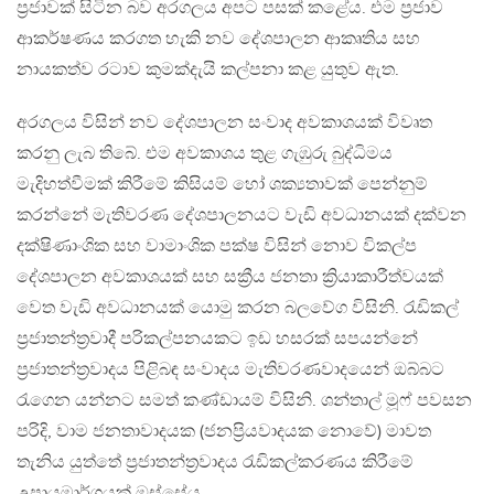
ප්‍රජාවක් සිටින බව අරගලය අපට පසක් කළේය. එම ප්‍රජාව
ආකර්ෂණය කරගත හැකි නව දේශපාලන ආකෘතිය සහ
නායකත්ව රටාව කුමක්දැයි කල්පනා කළ යුතුව ඇත.
අරගලය විසින් නව දේශපාලන සංවාද අවකාශයක් විවෘත
කරනු ලැබ තිබේ. එම අවකාශය තුළ ගැඹුරු බුද්ධිමය
මැදිහත්වීමක් කිරීමේ කිසියම් හෝ ශක්‍යතාවක් පෙන්නුම්
කරන්නේ මැතිවරණ දේශපාලනයට වැඩි අවධානයක් දක්වන
දක්ෂිණාංශික සහ වාමාංශික පක්ෂ විසින් නොව විකල්ප
දේශපාලන අවකාශයක් සහ සක්‍රීය ජනතා ක්‍රියාකාරීත්වයක්
වෙත වැඩි අවධානයක් යොමු කරන බලවේග විසිනි. රැඩිකල්
ප්‍රජාතන්ත්‍රවාදී පරිකල්පනයකට ඉඩ හසරක් සපයන්නේ
ප්‍රජාතන්ත්‍රවාදය පිළිබඳ සංවාදය මැතිවරණවාදයෙන් ඔබ්බට
රැගෙන යන්නට සමත් කණ්ඩායම් විසිනි. ශන්තාල් මූෆ් පවසන
පරිදි, වාම ජනතාවාදයක (ජනප්‍රියවාදයක නොවේ) මාවත
තැනිය යුත්තේ ප්‍රජාතන්ත්‍රවාදය රැඩිකල්කරණය කිරීමේ
උපායමාර්ගයක් ඔස්සේය.