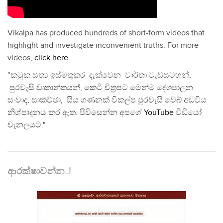
Vikalpa has produced hundreds of short-form videos that
highlight and investigate inconvenient truths. For more
videos,
click here
.
"කටුක සත්‍ය ඉස්මතුකර දැක්වෙන වාර්තා වැඩසටහන්,
පුරවැසි වෘතාන්තයන්, කෙටි චිත්‍රපට මෙන්ම දේශපාලන
සංවාද, සාකච්ඡා, සිය ගණනක් විකල්ප පුරවැසි වෙබ් අඩවිය
නිශ්පාදනය කර ඇත. පිවිසෙන්න අපගේ
YouTube
වීඩියෝ
චැනලයට."
ආරක්ෂාවන්න..!