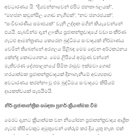
අවධාරණය යි. “දියවන්නාවෙන් එපිට ජනතා බලයක්”,
“මහජන කවුන්සිල ගොඩ නැගීමක්”, “නව ජනරජයක්”,
“සංවිචාරණීය සමාජයක්” වැනි උද්දෘත මගින් කියැවෙන්නේ
එයයි. සැබවින්ම දැන් ලාංකීය ප්‍රජාතන්ත්‍රවාදයේ වඩා සංකීර්ණ
ගැටළු ආමන්ත්‍රණය කෙරෙන බුද්ධිමය සංවාදයක් නිර්මාණය
වෙමින් තිබෙන්නේ අරගලය පිළිබඳ මෙම දෙවන අර්ථකථනය
කේන්ද්‍ර කොටගෙනය. මෙම ලිපියේ අරමුණ වන්නේ
මැතිවරණ දේශපාලනයේ සීමිත රාමුව ඉක්මවා ගොස්
හරයාත්මක ප්‍රජාතන්ත්‍රවාදයක් දිනාගැනීමේ අවශ්‍යතාව
අවධාරණය කරන්නා වූ එම බුද්ධිමය සංවාදයට කිසියම්
දායකත්වයක් සැපයීමයි.
නිර්-ප්‍රජාතාන්ත්‍රික සබඳතා පුනර්-ක්‍රියාත්මක වීම
මෙරට දැනට ක්‍රියාත්මක වන නියෝජන ප්‍රජාතන්ත්‍රවාදය ආශ්‍රිත
ගැටළු කිසිවෙකුට අමුතුවෙන් තේරුම් කර දිය යුතු නැත. එක්