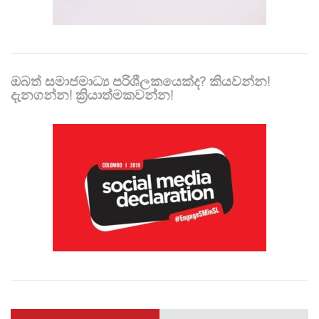
ඔබත් සමාජමාධ්‍ය පරිශීලකයෙක්ද? කියවන්න!
දැනගන්න! ක්‍රියාත්මකවන්න!