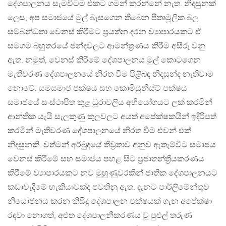
දේශපාලනය සැමවිටම එකට ගමන් කරන්නේ නැත. නිදසුනක්
ලෙස, අප සමාජයේ මුල් බැසගෙන තිබෙන පීතෘමූලික බල
සම්බන්ධතා වෙනස් කිරීමට ප්‍රයත්න දරන ව්‍යාපාරයකට ඒ
සමගම බහුතරයේ ජන්දවලට ආමන්ත්‍රණය කිරීම අසීරු වනු
ඇත. නමුත්, වෙනස් කිරීමේ දේශපාලනය මුල් කොටගෙන
මැතිවරණ දේශපාලනයේ නිරත වීම පිළිබඳ නිදසුන්ද නැතිවාම
නොවේ. සමසමාජ පක්ෂය සහ කොමියුනිස්ට් පක්ෂය
සමාජයේ සංස්ථාපිත කුළ ධූරාවලිය අභියෝගයට ලක් කරමින්
ආන්තික යැයි සැලකුණු කුලවලට අයත් අපේක්ෂකයින් ඉදිරිපත්
කරමින් මැතිවරණ දේශපාලනයේ නිරත වීම එවන් එක්
නිදසුනකි. වත්මන් අර්බුදයේ තීව්‍රතාව අනුව ඇතැම්විට සමාජය
වෙනස් කිරීමේ සහ සමාජය පහළ සිට ප්‍රජාතන්ත්‍රීයකරණය
කිරීමේ ව්‍යාපාරයකට නව මුහුණුවරකින් ජාතික දේශපාලනයට
කඩාවැදීමේ හැකියාවක්ද පවතිනු ඇත. දැනට පාර්ලිමේන්තුව
නියෝජනය කරන කිසිදු දේශපාලන පක්ෂයක් ගැන අපේක්ෂා
රඳවා නොගත්, අළුත දේශපාලනීකරණය වූ පුළුල් තරුණ