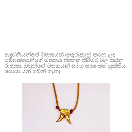
ආදරණීයන්ගේ මතකයන් (අතුරුදහන් කරන ලද
සමීපතමයන්ගේ මතකය අමතක කිරීමට බල කරන
රාජ්‍යක, ඔවුන්ගේ මතකයන් සමග සත්‍ය සහ යුක්තිය
සොයා යන ගමන් ගැන)