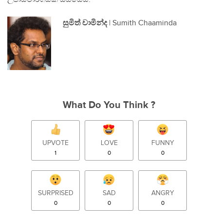
සුමිත් චාමින්ද
| Sumith Chaaminda
What Do You Think ?
UPVOTE
LOVE
FUNNY
1
0
0
SURPRISED
SAD
ANGRY
0
0
0