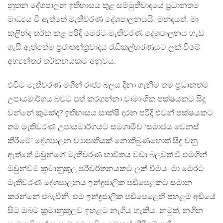
නූතන දේශපාලන ඉතිහාසය තුළ සම්මුතිවාදයේ ප්‍රධානතම
මාධ්‍යය වී ඇත්තේ මැතිවරණ දේශපාලනයයි. මන්දයත්, මා
කලින්ද තර්ක කළ පරිදි මෙරට මැතිවරණ දේශපාලනය හැඩ
ගැසී ඇත්තේම ප්‍රජාතන්ත්‍රවාදය රැඩිකල්හරණයට ලක් වීමේ
අභ්‍යන්තර තර්කනයකට අනුවය.
එවිට මැතිවරණ මගින් රාජ්‍ය බලය දිනා ගැනීම තම ප්‍රධානතම
උපායමාර්ගය බවට පත් කරගන්නා වාමාංශික පක්ෂයකට සිදු
වන්නේ කුමක්ද? ඉතිහාසය සාක්ෂි දරන පරිදි එවන් පක්ෂයකට
තම මැතිවරණ උපායමාර්ගයට සමගාමීව ‘සමාජය වෙනස්
කිරීමේ’ දේශපාලන ව්‍යාපෘතියක් නොතිබුණහොත් සිදු වනු
ඇත්තේ ඔවුන්ගේ මැතිවරණ භාවිතය වඩා බලවත් වී එමගින්
ඔවුන්වම ක්‍රමානුකුල පරිවර්තනයකට ලක් වීමය. මා මෙරට
මැතිවරණ දේශපාලනය ඉන්ද්‍රජාලික පඩිපෙළකට සමාන
කරන්නේ එබැවිනි. එම ඉන්ද්‍රජාලික පඩිපෙළෙහි පහළම අඩියේ
සිට ඔබට ක්‍රමානුකූලව ඉහළට නැගිය හැකිය. නමුත්, නගින