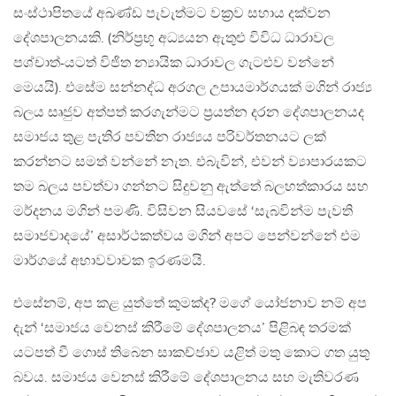
සංස්ථාපිතයේ අඛණ්ඩ පැවැත්මට වක්‍රව සහාය දක්වන
දේශපාලනයකි. (නිර්ප්‍රභූ අධ්‍යයන ඇතුළු විවිධ ධාරාවල
පශ්චාත්-යටත් විජිත න්‍යායික ධාරාවල ගැටළුව වන්නේ
මෙයයි). එසේම සන්නද්ධ අරගල උපායමාර්ගයක් මගින් රාජ්‍ය
බලය සෘජුව අත්පත් කරගැන්මට ප්‍රයත්න දරන දේශපාලනයද
සමාජය තුළ පැතිර පවතින රාජ්‍යය පරිවර්තනයට ලක්
කරන්නට සමත් වන්නේ නැත. එබැවින්, එවන් ව්‍යාපාරයකට
තම බලය පවත්වා ගන්නට සිදුවනු ඇත්තේ බලහත්කාරය සහ
මර්දනය මගින් පමණි. විසිවන සියවසේ ‘සැබවින්ම පැවති
සමාජවාදයේ’ අසාර්ථකත්වය මගින් අපට පෙන්වන්නේ එම
මාර්ගයේ අභාවවාචක ඉරණමයි.
එසේනම්, අප කළ යුත්තේ කුමක්ද? මගේ යෝජනාව නම් අප
දැන් ‘සමාජය වෙනස් කිරීමේ දේශපාලනය’ පිළිබඳ තරමක්
යටපත් වී ගොස් තිබෙන සාකච්ජාව යළිත් මතු කොට ගත යුතු
බවය. සමාජය වෙනස් කිරීමේ දේශපාලනය සහ මැතිවරණ