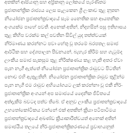
අතකින් ආසියානු සහ අප්‍රිකානු ලෝකයේ පැරණිතම
ප්‍රජාතාන්ත්‍රික රාජ්‍යය ලෙස සැලකෙන ශ්‍රී ලංකාව තුළ නූතන
නියෝජන ප්‍රජාතන්ත්‍රවාදයේ සෑම නෛතික සහ ආයතනික
අංගයක්ම පාහේ පවතී. අනෙක් අතින්, නිදහසින් පසු ඉතිහාසය
තුළ කිහිප වරක්ම කල් පවතින සිවිල් යුද තත්ත්වයක්
නිර්මාණය කරන්නට පවා හේතු වූ තරමේ බරපතල සමාජ
ආර්ථික සහ දේශපාලන පීඩනයන්, බැහැර කිරීම් සහ ගැටුම්ද
ලාංකීය සමාජ සැකසුම තුළ නිරීක්ෂණය කළ හැකි අතර ඒවා
පැන නැගී ඇත්තේ නියෝජන ප්‍රජාතාන්ත්‍රික රාමුවට පිටතින්
නොව එහි ඇතුළතිනි. නියෝජන ප්‍රජාතාන්ත්‍රික රාමුව තුළින්ම
පැන නැගී එම රාමුව අභියෝගයට ලක් කරන්නා වූ එකී නිර්-
ප්‍රජාතාන්ත්‍රික අංගයන් අප සමාජයේ දෛනික ජීවිතයේ
අත්දැකීම් බවටද පත්ව තිබේ. ඒ අනුව ලාංකීය ප්‍රජාතන්ත්‍රවාදයේ
උභතෝකෝටිකය වන්නේ එක් අතකින් ක්‍රියා පටිපාටිමය
ප්‍රජාතන්ත්‍රවාදයේ අඛණ්ඩ ක්‍රියාකාරීත්වයත් අනෙක් අතින්
සමාජයීය තලයේ නිර්-ප්‍රජාතාන්ත්‍රිකරණයේ ප්‍රවාහයනුත්