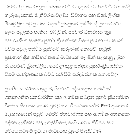
වත්මන් යුගයේ කුළය බොහෝ විට වැදගත් වන්නේ විවාහයේදී
හැරුණු කොට මැතිවරණවලදීය. විවාහය සහ විෂමලිංගික
පීතෘමූලික පවුල ධනවාදයේ ප්‍රබලතම දෘෂ්ටිවාදී උපකරණය
ලෙස සැලකිය හැකිය. එබැවින්, පරිවාර ධනවාදය තුළ
පෞරාණික සබඳතා පුනර්-ක්‍රියාත්මක වීමේ ප්‍රධාන මාධ්‍යයක්
බවට පවුල පත්වීම පුදුමයට කරුණක් නොවේ. නමුත්,
ප්‍රජාතාන්ත්‍රික නවීකරණයේ මාධ්‍යයක් ලෙසින් සලකනු ලබන
මැතිවරණ ක්‍රියාවලිය, පෙරළා කුළ සබඳතා පුනර්-ක්‍රියාත්මක
වීමේ යාන්ත්‍රණයක් බවට පත් වීම සරදම්ජනක නොවේද?
ලාංකීය සංධර්භය තුළ මැතිවරණ දේශපාලනය ඔස්සේ
ගතානුගතික ජනවාර්ගික සහ ආගමික සබඳතා පුනර්-ක්‍රියාත්මක
වීමේ ඉතිහාසය ඉතාම ප්‍රචලිතය. විශේෂයෙන්ම 1950 දශකයේ
මැදභාගයෙන් පසුව මෙරට ජනවාර්ගික සහ ආගමික අනන්‍යතා
දේශපාලනිකව පෙළ ගැස්වීමේ, සංවිධානය කිරීමේ සහ
මෙහෙයවීමේ ප්‍රධාන මාධ්‍යයක් වූයේ මැතිවරණ