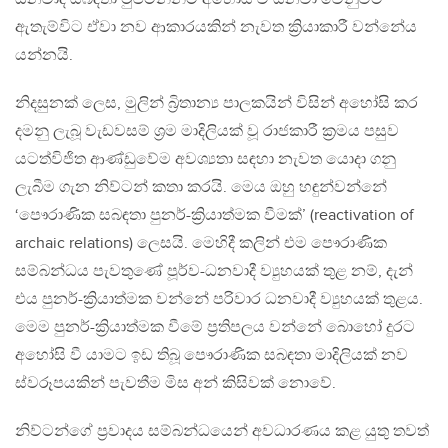
ඇතැම්විට ඒවා නව ආකාරයකින් නැවත ක්‍රියාකාරී වන්නේය
යන්නයි.
නිදසුනක් ලෙස, මුලින් බ්‍රිතාන්‍ය පාලකයින් විසින් අහෝසි කර
දමනු ලැබූ වැඩවසම් ශ්‍රම මාදිලියක් වූ රාජකාරී ක්‍රමය පසුව
යටත්විජිත ආණ්ඩුවේම අවශ්‍යතා සඳහා නැවත යොදා ගනු
ලැබීම ගැන නිව්ටන් කතා කරයි. මෙය ඔහු හඳුන්වන්නේ
‘පෞරාණික සබඳතා පුනර්-ක්‍රියාත්මක වීමක්’ (reactivation of
archaic relations) ලෙසයි. මෙහිදී කලින් එම පෞරාණික
සම්බන්ධය පැවතුණේ පූර්ව-ධනවාදී ව්‍යුහයක් තුළ නම්, දැන්
එය පුනර්-ක්‍රියාත්මක වන්නේ පරිවාර ධනවාදී ව්‍යුහයක් තුළය.
මෙම පුනර්-ක්‍රියාත්මක වීමේ ප්‍රතිපලය වන්නේ බොහෝ දුරට
අහෝසි වී යාමට ඉඩ තිබූ පෞරාණික සබඳතා මාදිලියක් නව
ස්වරූපයකින් පැවතීම මිස අන් කිසිවක් නොවේ.
නිව්ටන්ගේ ප්‍රවාදය සම්බන්ධයෙන් අවධාරණය කළ යුතු තවත්