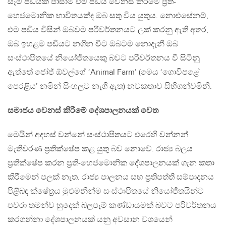
සෑම පඩියක් පාසාම එම පඩිය වෙනස් කිරීමේ ප්‍රති-
හෙජමොනික භාවිතයක්ද ඔබ සතු විය යුතුය. නොඑසේනම්,
එම පඩිය විසින් ඔබවම පරිවර්තනයට ලක් කරනු ඇති අතර,
ඔබ ඉහළම පඩියට නගින විට ඔබටම නොදැනී ඔබ
සංස්ථාපිතයේ නියෝජිතයෙකු බවට පරිවර්තනය වී සිටිනු
ඇත්තේ ජෝජ් ඕවල්ගේ ‘Animal Farm’ (මෙය ‘ගොවිපළේ
පෙරළිය’ නමින් සිංහලට නැගී ඇත) නවකතාව සිහිගන්වමිනි.
සමාජය වෙනස් කිරීමේ දේශපාලනයක් වෙත
මෙයින් අදහස් වන්නේ සංස්ථාපිතයට එරෙහි වන්නන්
මැතිවරණ ප්‍රතික්ෂේප කළ යුතු බව නොවේ. රාජ්‍ය බලය
ප්‍රතික්ෂේප කරන ප්‍රති-හෙජමොනික දේශපාලනයක් ගැන කතා
කිරීමෙන් පලක් නැත. රාජ්‍ය පාලනය සහ ප්‍රතිපත්ති සම්පාදනය
පිළිබඳ ක්ෂේත්‍රය මුළුමනින්ම සංස්ථාපිතයේ නියෝජිතයින්ට
පවරා තමන්ව හුදෙක් බලපෑම් කණ්ඩායමක් බවට පරිවර්තනය
කරගන්නා දේශපාලනයක් යනු අවසාන වශයෙන්