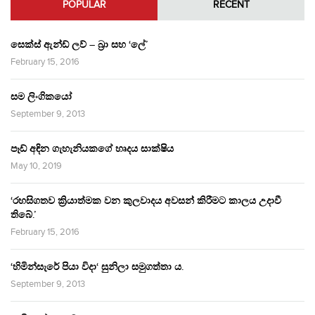
POPULAR
RECENT
සෙක්ස් ඇන්ඩ් ලව් – බ්‍රා සහ ‘ලේ’
February 15, 2016
සම ලිංගිකයෝ
September 9, 2013
පෑඩ් අඳින ගැහැනියකගේ හෘදය සාක්ෂිය
May 10, 2019
‘රහසිගතව ක්‍රියාත්මක වන කුලවාදය අවසන් කිරීමට කාලය උදාවී
තිබේ.’
February 15, 2016
‘හිමින්සැරේ පියා විදා‘ සුනිලා සමුගත්තා ය.
September 9, 2013