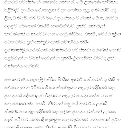
එකවර පවතින්නේ කෙසේද යන්නයි. මේ උභතෝකෝටිකය
පිළිබඳව ලාංකීය දේශපාලන විද්‍යා සාහිත්‍ය තුළ ඇති තරම් දේ
ලියැවී තිබේ. එබැවින් මගේ ප්‍රයත්නය වන්නේ මේ ගැටළුවට
අදාළව මෙතෙක් එතරම් සාකච්ජාවට ලක්ව නොමැති
කාරණයක් ගැන අවධානය යොමු කිරීමය. එනම්, මෙරට ක්‍රියා
පටිපාටිමය ප්‍රජාතන්ත්‍රවාදයත් සමාජයීය නිර්-
ප්‍රජාතාන්ත්‍රිකකරණයත් සමාන්තරව පවතිනවා පමණක් නොව
පළමුවැන්න විසින් දෙවැන්න පුනර්-ක්‍රියාත්මක වීමටද ලක්
වන්නේය යන්නයි.
මේ කාරණය පැහැදිලි කිරීම පිණිස ආචාර්ය නිව්ටන් ගුණසිංහ
දේශපාලන ආර්ථිකය විෂය ක්ෂේත්‍රයට අදාළව ඉදිරිපත් කළ
ප්‍රවාදයක් දේශපාලන විද්‍යාවට අදාළව යොදා ගන්නට මම
බලාපොරොත්තු වෙමි. නිව්ටන් ඔහුගේ ආචාර්ය උපාධි
නිබන්ධනය තුළ ඉදිරිපත් කළ මූලික ප්‍රවාදය වන්නේ ලංකාව
වැනි පරිවාර ධනවාදී සැකසුම් තුළ වැඩවසම් නොහොත් පූර්ව-
ධනවාදී සබඳතා මුළුමනින්ම අහෝසි වී යනවා වෙනුවට