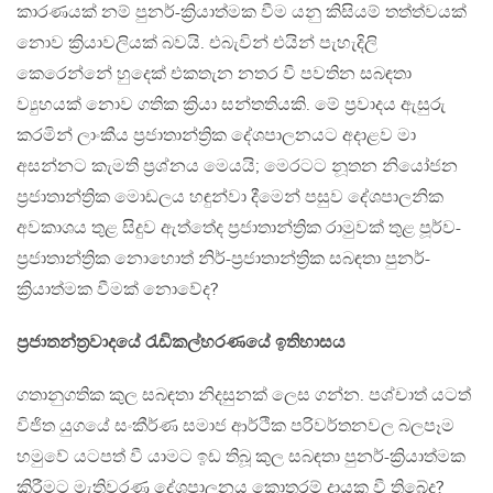
කාරණයක් නම් පුනර්-ක්‍රියාත්මක වීම යනු කිසියම් තත්ත්වයක්
නොව ක්‍රියාවලියක් බවයි. එබැවින් එයින් පැහැදිලි
කෙරෙන්නේ හුදෙක් එකතැන නතර වී පවතින සබඳතා
ව්‍යුහයක් නොව ගතික ක්‍රියා සන්තතියකි. මේ ප්‍රවාදය ඇසුරු
කරමින් ලාංකීය ප්‍රජාතාන්ත්‍රික දේශපාලනයට අදාළව මා
අසන්නට කැමති ප්‍රශ්නය මෙයයි; මෙරටට නූතන නියෝජන
ප්‍රජාතාන්ත්‍රික මොඩලය හඳුන්වා දීමෙන් පසුව දේශපාලනික
අවකාශය තුළ සිදුව ඇත්තේද ප්‍රජාතාන්ත්‍රික රාමුවක් තුළ පූර්ව-
ප්‍රජාතාන්ත්‍රික නොහොත් නිර්-ප්‍රජාතාන්ත්‍රික සබඳතා පුනර්-
ක්‍රියාත්මක වීමක් නොවේද?
ප්‍රජාතන්ත්‍රවාදයේ රැඩිකල්හරණයේ ඉතිහාසය
ගතානුගතික කුල සබඳතා නිදසුනක් ලෙස ගන්න. පශ්චාත් යටත්
විජිත යුගයේ සංකීර්ණ සමාජ ආර්ථික පරිවර්තනවල බලපෑම
හමුවේ යටපත් වී යාමට ඉඩ තිබූ කුල සබඳතා පුනර්-ක්‍රියාත්මක
කිරීමට මැතිවරණ දේශපාලනය කොතරම් දායක වී තිබේද?