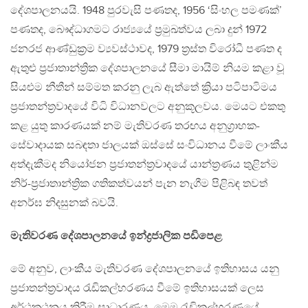
දේශපාලනයයි. 1948 පුරවැසි පණතද, 1956 ‘සිංහල පමණක්’
පණතද, බෞද්ධාගමට රාජ්‍යයේ ප්‍රමුඛත්වය ලබා දුන් 1972
ජනරජ ආණ්ඩුක්‍රම ව්‍යවස්ථාවද, 1979 ත්‍රස්ත විරෝධී පණත ද
ඇතුළු ප්‍රජාතාන්ත්‍රික දේශපාලනයේ සීමා මායිම් නියම කළා වූ
සියළුම නීතීන් සම්මත කරනු ලැබ ඇත්තේ ක්‍රියා පටිපාටිමය
ප්‍රජාතන්ත්‍රවාදයේ විධි විධානවලට අනුකූලවය. මෙයට එකතු
කළ යුතු කාරණයක් නම් මැතිවරණ තරඟය අනුග්‍රාහක-
සේවාදායක සබඳතා ජාලයක් ඔස්සේ සංවිධානය වීමේ ලාංකීය
අත්දැකීමද නියෝජන ප්‍රජාතන්ත්‍රවාදයේ යාන්ත්‍රණය තුළින්ම
නිර්-ප්‍රජාතාන්ත්‍රික ගතිකත්වයන් පැන නැගීම පිළිබඳ තවත්
අනර්ඝ නිදසුනක් බවයි.
මැතිවරණ දේශපාලනයේ ඉන්ද්‍රජාලික පඩිපෙළ
මේ අනුව, ලාංකීය මැතිවරණ දේශපාලනයේ ඉතිහාසය යනු
ප්‍රජාතන්ත්‍රවාදය රැඩිකල්හරණය වීමේ ඉතිහාසයක් ලෙස
අර්ථකථනය කිරීම සාධාරණය. මෙම රැඩිකල්හරණයේ