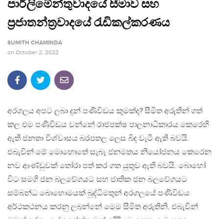
පාර්ලිමේන්තුවාදයේ සීමාව සහ
ප්‍රජාතන්ත්‍රවාදයේ රැඩිකල්කරණය
SUMITH CHAMINDA
on
October 2, 2022
අරගලය අපට ලබා දුන් පණිවිඩය කුමක්ද? සීමිත අරුතින් ගත්
කල එම පණිවිඩය වන්නේ රාජපක්ෂ පාලනාධිකාරය කෙරෙහි
ඇති ජනතා විශ්වාසය බරපතල ලෙස බිඳ වැටී ඇති බවයි.
එබැවින් මේ මොහොතේ සැබෑ ජනමතය නියෝජනය කෙරෙන
නව ආණ්ඩුවක් තෝරා පත් කර ගත යුතුව ඇති බවයි. බොහෝ
විට සමගි ජන බලවේගයට සහ ජාතික ජන බලවේගයට
සම්බන්ධ බොහොමයක් බුද්ධිමතුන් අරගලයේ පණිවිඩය
අර්ථකථනය කරනු ලබන්නේ මෙම සීමිත අරුතිනි. එබැවින්