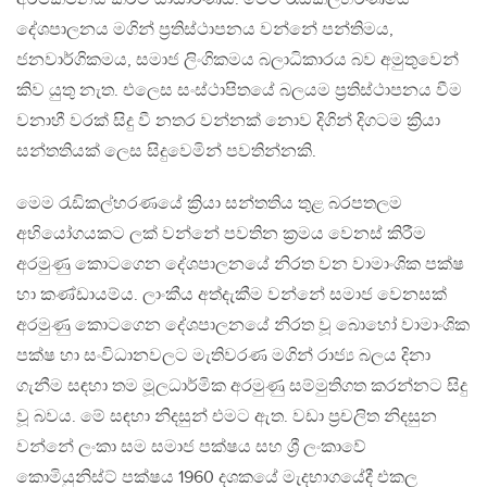
දේශපාලනය මගින් ප්‍රතිස්ථාපනය වන්නේ පන්තිමය,
ජනවාර්ගිකමය, සමාජ ලිංගිකමය බලාධිකාරය බව අමුතුවෙන්
කිව යුතු නැත. එලෙස සංස්ථාපිතයේ බලයම ප්‍රතිස්ථාපනය වීම
වනාහී වරක් සිදු වී නතර වන්නක් නොව දිගින් දිගටම ක්‍රියා
සන්තතියක් ලෙස සිදුවෙමින් පවතින්නකි.
මෙම රැඩිකල්හරණයේ ක්‍රියා සන්තතිය තුළ බරපතලම
අභියෝගයකට ලක් වන්නේ පවතින ක්‍රමය වෙනස් කිරීම
අරමුණු කොටගෙන දේශපාලනයේ නිරත වන වාමාංශික පක්ෂ
හා කණ්ඩායම්ය. ලාංකීය අත්දැකීම වන්නේ සමාජ වෙනසක්
අරමුණු කොටගෙන දේශපාලනයේ නිරත වූ බොහෝ වාමාංශික
පක්ෂ හා සංවිධානවලට මැතිවරණ මගින් රාජ්‍ය බලය දිනා
ගැනීම සඳහා තම මූලධාර්මික අරමුණු සම්මුතිගත කරන්නට සිදු
වූ බවය. මේ සඳහා නිදසුන් එමට ඇත. වඩා ප්‍රචලිත නිදසුන
වන්නේ ලංකා සම සමාජ පක්ෂය සහ ශ්‍රී ලංකාවේ
කොමියුනිස්ට් පක්ෂය 1960 දශකයේ මැදභාගයේදී එකල