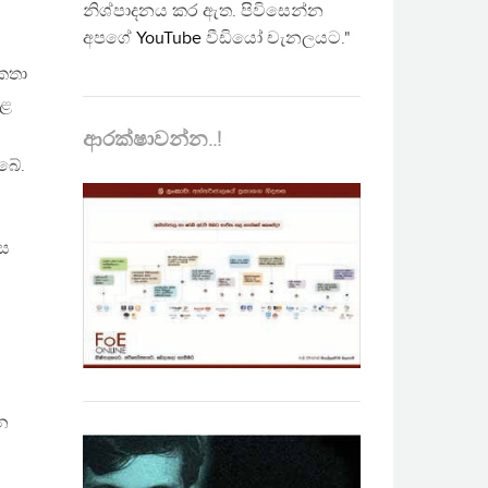
නිශ්පාදනය කර ඇත. පිවිසෙන්න
අපගේ
YouTube
වීඩියෝ චැනලයට."
 කතා
ෙළ
ආරක්ෂාවන්න..!
බේ.
ිස
න