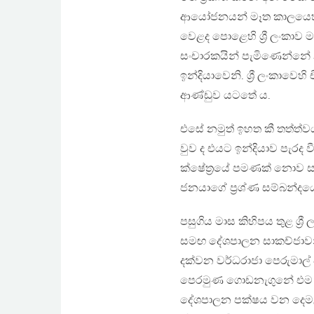
ආයෝජනයන් මෑත කාලයෙහි සැ
වෙළද පොළෙහි ශ්‍රී ලංකාව 
සංචාරකයින් පැමිණෙන්නේ 
ඉන්දියාවෙනි. ශ්‍රී ලංකාවෙ
ආණ්ඩුව යටතේ ය.
එසේ නමුත් ඉහත කී තත්ත්වය
වුව ද එයට ඉන්දියාව පැරද වී
ක්ෂේත්‍රයේ පමණක් නොව සම
ජනයාගේ ප්‍රශ්ණ සම්බන්දයෙ
පසුගිය මාස කිහිපය තුළ ශ්
සමඟ දේශපාලන සාකච්ජාවන්හි
දක්වන වර්ධරාජා පෙරුමාල
පෙරමුණ ගොඩනැගුනේ එම සා
දේශපාලන පක්ෂය වන දෙමළ 