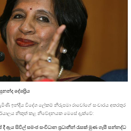
සුනන්ද දේශප්‍රිය
ට පැමිණි ඉන්දීය විදේශ ලේකම් නිරුපමා රාවෝගේ සංචාරය අතරතුර
ර්යාලය නිකුත් කළ නිවේදනයක මෙසේ දැක්වේ:
 ඇය සිවිල් සමංජ සංවිධාන ප්‍රධානීන් රැසක් මුණ ගැසී සන්නද්ධ