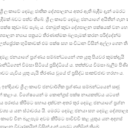
්‍රී ලංකාවේ දෙමළ ජාතික දේශපාලනය අතර ඇති බැඳීම දැන් මෙරට
ීමක් බවට පත්ව තිබේ. ශ්‍රී ලංකාවේ දෙමළ ජනයාගේ අයිතීන් ගැන
පක්ෂ කුඩා බව සැබෑ ය. එනමුත් කුඩා දේශපාලන පක්ෂයක් වන හ
ේශපාලන න්‍යාය පත්‍රයට තීරණාත්මක බලපෑමක් කරන පරිද්දේන්ම
ත්ප්‍රේරක භුමිකාවක් එම පක්ෂ සහ සංවිධාන විසින් අල්ලා ගෙන ති
ේ දෙමළ ජනයාගේ ප්‍රශ්ණය සම්බන්ධයෙන් ගත යුතු පියවර කුමක්දැයි
ිධිගෙන් විමසා සිටියේ ප්‍රසිද්ධියේ ය. තත්ත්වය විමසා බැලීම පිණ
කාවට යැවිය යුතු යැයි තීරණය වුයේ ඒ ප්‍රසිද්ධ සාකච්ජාව හරහා ය.
 ඉන්දියාව ශ්‍රී ලංකාවේ ජනවාර්ගික ප්‍රශ්ණය සම්බන්ධයෙන් ඍජු
න් කළා ය. විශේෂයෙන් ම කොන්ග්‍රස් පක්ෂ නායකත්වය යටතේ
ීඊ ය පරාජය කිරීමට සහාය දක්වන අතර තුර දෙමළ ජනයාගේ ප්‍රශ්න
අවශ්‍ය ය යන ස්ථාවරය යි. මෙරට දෙමළ ජනයා සහ දෙමළ දේශපාල
 ලංකාවේ චීන බැලපෑම අවම කිරීමට පාවිච්චි කළ යුතුය යන අදහස්
ශපාලන විචාරකයින් විසින් දැන් පෙරට ගනිමින් තිබේ.