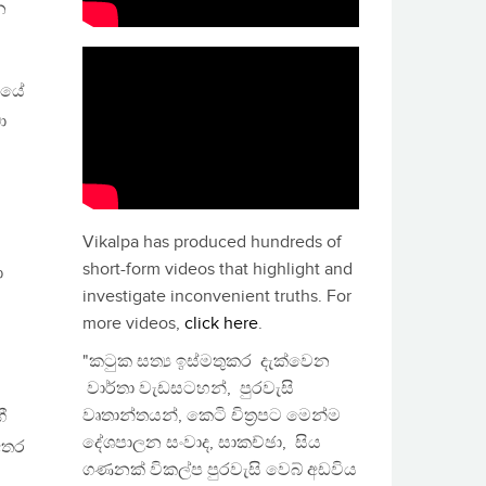
න
ියේ
ා
Vikalpa has produced hundreds of
short-form videos that highlight and
ා
investigate inconvenient truths. For
more videos,
click here
.
"කටුක සත්‍ය ඉස්මතුකර දැක්වෙන
වාර්තා වැඩසටහන්, පුරවැසි
වෘතාන්තයන්, කෙටි චිත්‍රපට මෙන්ම
ී
දේශපාලන සංවාද, සාකච්ඡා, සිය
අතර
ගණනක් විකල්ප පුරවැසි වෙබ් අඩවිය