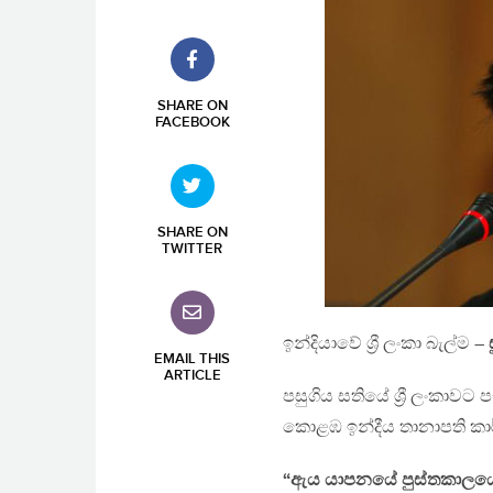
SHARE ON
FACEBOOK
SHARE ON
TWITTER
ඉන්දියාවේ ශ්‍රී ලංකා බැල්ම –
EMAIL THIS
ARTICLE
පසුගිය සතියේ ශ්‍රී ලංකාව
කොළඹ ඉන්දීය තානාපති කා
“ඇය යාපනයේ පුස්තකාලයේ දී