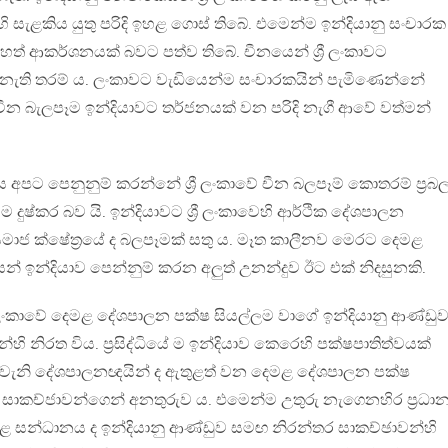
ළකිය යුතු පරිදි ඉහළ ගොස් තිබේ. එමෙන්ම ඉන්දියානු සංචාරක
මහත් ආකර්ශනයක් බවට පත්ව තිබේ. චීනයෙන් ශ්‍රී ලංකාවට
නැති තරම් ය. ලංකාවට වැඩියෙන්ම සංචාරකයින් පැමිණෙන්නේ
හි චීන බැලපෑම ඉන්දියාවට තර්ජනයක් වන පරිදි නැගී ආවේ වත්මන්
 අපට පෙනුනුම් කරන්නේ ශ්‍රී ලංකාවේ චීන බලපෑම් කොතරම් ප්‍රබ
ම දුෂ්කර බව යි. ඉන්දියාවට ශ්‍රී ලංකාවෙහි ආර්ථික දේශපාලන
ාජ ක්ෂේත්‍රයේ ද බලපෑමක් සතු ය. මෑත කාලීනව මෙරට දෙමළ
න් ඉන්දියාව පෙන්නුම් කරන අලුත් උනන්දුව ඊට එක් නිදසුනකි.
‍රී ලංකාවේ දෙමළ දේශපාලන පක්ෂ සියල්ලම වාගේ ඉන්දියානු ආණ්ඩු
 නිරත විය. ප්‍රසිද්ධියේ ම ඉන්දියාව කෙරෙහි පක්ෂපාතිත්වයක්
් වැනි දේශපාලනඥයින් ද ඇතුළත් වන දෙමළ දේශපාලන පක්ෂ
කච්ජාවන්ගෙන් අනතුරුව ය. එමෙන්ම උතුරු නැගෙනහිර ප්‍රධා
සන්ධානය ද ඉන්දියානු ආණ්ඩුව සමඟ නිරන්තර සාකච්ඡාවන්හි