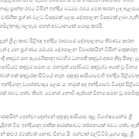
යුතු අරභයා ය. ඇත්ත වශයෙන්ම නම් නිරූපමා රාවෝගේ මෙම
ාඩු ප්‍රාන්ත රජය විසින් ඉන්දීය මධ්‍යම රජය වෙත කරන ලද බැලපෑ
 වාර්ගික ප්‍රශ්ණ වලට විසඳුමක් ලෙස දේශපාලන විසඳුමක් ලබා ගැන
තමිල්නාඩු බලපෑම මහත් අවධානයක් යොමු කරයි.
ීම දැන් ශ්‍රී ලංකාව පිළිබඳ ඉන්දීය රාජ්‍යයේ දේශපාලනය තීරණය කරන
ත් ද යන ප්‍රශ්ණය යම්යම් දේශපාලන විචාරකයින් විසින් මතුකරනු
දී කඳවුර සහ ඇමෙරිකානු බටහිර ධනපති කඳවුර අතර තිබූ සීතල යු
 සෝවියට් කඳවුර සමඟ ය. එනමුත් සෝවියට් කඳවුරට අයත් වූ චීනය
් එක් කඳවුරක සිටියේ නැත. දකුණු ආසියාවෙහි ඉන්දීය පිළිවෙත
 ඉන්දියානු ව්‍යාප්තවාදය ලෙස ය. නමුත් අද ඉන්දියාවේ විදෙස් පිළි
මක් බවට පත්ව තිබේ. වෙනස් නොවී ඇත්තේ චීනය සමඟ වූ පසමිතු
චාරකයින් පෙන්වා දෙන්නේ දකුණු ආසියාව තුළ විශේෂයෙන්ම ශ්‍රී
දිහත් වීම ඉන්දියානු ජාතික ආරක්ෂාවට තර්ජනයක් බවට පත්ව ඇත
් කවර රටක්වත් නොව චීනය යි. පශ්චාත් එල්ටීටීඊ යුගය තුළ ශ්‍රී