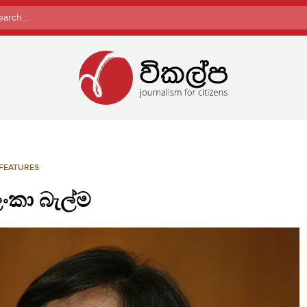
rch
FEATURES
 ලංකා බැල්ම