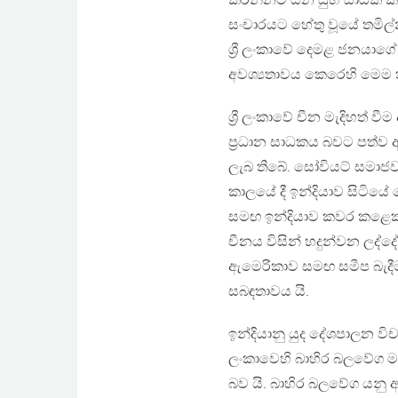
කරන්නට යන සුභ සාධක කට
සංචාරයට හේතු වූයේ තමිල්න
ශ්‍රී ලංකාවේ දෙමළ ජනයාගේ
අවශ්‍යතාවය කෙරෙහි මෙම 
ශ්‍රී ලංකාවේ චීන මැදිහත් ව
ප්‍රධාන සාධකය බවට පත්ව ඇ
ලැබ තිබේ. සෝවියට් සමාජවා
කාලයේ දී ඉන්දියාව සිටියේ
සමඟ ඉන්දියාව කවර කළෙකවත
චීනය විසින් හදුන්වන ලද්දේ
ඇමෙරිකාව සමඟ සමීප බැදී
සබඳතාවය යි.
ඉන්දියානු යුද දේශපාලන වි
ලංකාවෙහි බාහිර බලවේග මැ
බව යි. බාහිර බලවේග යනු අන