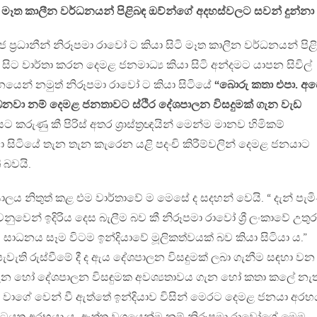
ෑත කාලීන වර්ධනයන් පිළිබඳ ඔව්න්ගේ අදහස්වලට සවන් දුන්නා 
ප්‍රධානීන් නිරූපමා රාවෝ ට කියා සිටි මෑත කාලීන වර්ධනයන් පිළ
ට වාර්තා කරන දෙමළ ජනමාධ්‍ය කියා සිටි අන්දමට යාපන සිවිල්
චනයෙන් නමුත් නිරූපමා රාවෝ ට කියා සිටියේ
“බොරු කතා එපා. අ
ිබෙනවා නම් දෙමළ ජනතාවට ස්ථිර දේශපාලන විසදුමක් ගැන වැඩ
කරුණු කී පිරිස් අතර ශ්‍රාස්ත්‍රඥයින් මෙන්ම මානව හිමිකම්
් කියා සිටියේ තැන තැන කැරෙන යළි පදංචි කිරීම්වලින් දෙමළ ජනයාට
 බවයි.
‍යාලය නිතුත් කළ එම වාර්තාවේ ම මෙසේ ද සදහන් වෙයි. “ දැන් පැ
වෙන් ඉදිරිය දෙස බැලීම බව කී නිරූපමා රාවෝ ශ්‍රී ලංකාවේ උතුර
ධනය සෑම විටම ඉන්දියාවේ මූලිකත්වයක් බව කියා සිටියා ය.”
වැති රුස්වීමේ දී ද ඇය දේශපාලන විසදුමක් ලබා ගැනීම සඳහා වන
න හෝ දේශපාලන විසඳුමක අවශ්‍යතාවය ගැන හෝ කතා කලේ නැත
වාගේ වෙන් වී ඇත්තේ ඉන්දියාව විසින් මෙරට දෙමළ ජනයා අරභ