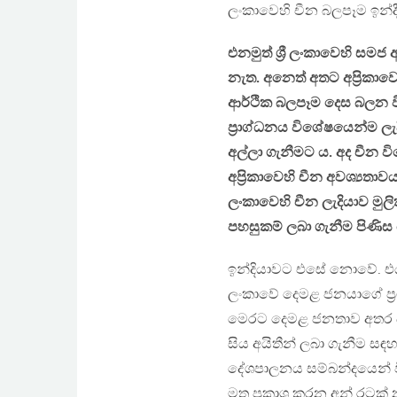
ලංකාවෙහි චීන බලපෑම ඉන්
එනමුත් ශ්‍රී ලංකාවෙහි සම
නැත. අනෙත් අතට අප්‍රික
ආර්ථික බලපෑම දෙස බලන විට
ප්‍රාග්ධනය විශේෂයෙන්ම ලැ
අල්ලා ගැනීමට ය. අද චීන ව
අප්‍රිකාවෙහි චීන අවශ්‍යතාවය
ලංකාවෙහි චීන ලැදියාව මුල
පහසුකම් ලබා ගැනීම පිණිස 
ඉන්දියාවට එසේ නොවේ. එයට ම
ලංකාවේ දෙමළ ජනයාගේ ප්‍ර
මෙරට දෙමළ ජනතාව අතර බ
සිය අයිතීන් ලබා ගැනීම සඳ
දේශපාලනය සම්බන්දයෙන් ව
මත ප්‍රකාශ කරන අන් රටක් නැ