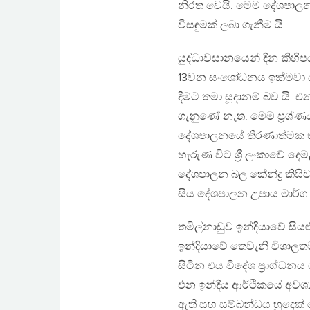
නිරත වෙයි. මෙම දේශපාල
විසඳුමක් ලබා ගැනීම යි.
යුද්ධාවසානයෙන් දින කිහිප
13වන සංශෝධනය ඉක්මවා ය
දීමට තමා සූදානම් බව යි. එන
ගැනුණේ නැත. මෙම ප්‍රශ්ණය
දේශපාලනයේ තීරණාත්මක භුමි
හැරුණ විට ශ්‍රී ලංකාවේ 
දේශපාලන බල කේන්ද්‍ර කි
සිය දේශපාලන උපාය මාර්ග ස
තමිල්නාඩුව ඉන්දියාවේ සියළ
ඉන්දියාවේ තෙවැනි විශාලතම
සිටින එය විදේශ ප්‍රාග්ධන
එන ඉන්දීය ආර්ථිකයේ අවශ
ඇති සහ සම්බන්ධය හුදෙක