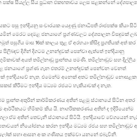
න පක්ෂ සියල්ල සිය ප්‍රධාන එකඟතාවය ලෙස සළකන්නේ දේශපාල
යකට පසු ඉන්දියනු සංචාරයක යෙදුණු ජනාධිපති රාජපක්ෂ කියා සිට
මින් මෙරට දෙමළ ජනයාගේ ප්‍රශ්ණවලට දේශපාලන විසඳුමක් ලබ
මුත් පසුගිය මාස 16ක් කාලය තුළ ඒ අරභයා කිසිදු ප්‍රගතියක් අත් කර
 පිලිබඳව දිගින් දිගටම උනන්දුවක් පෙන්වා ඇත්තේ ඉන්දියානු
කාවක් අයත් තමිල්නාඩු ප්‍රාන්තය පමණි. තමිල්නාඩුව සහ දිල්ලිය
දෙමළ ජනයාගේ ප්‍රශ්ණ ගැන එතරම් උනන්දුවක් පෙන්වන වෙනත්
සිවක් ඉන්දියාවේ නැත. එමෙන්ම අනෙක් අතට තමිල්නාඩුව නොසළක
කස් කිරීමට ඉන්දීය මධ්‍යම රජයට හැකියාවක් ද නැත.
ුම ප්‍රාන්ත අතුරින් කාර්මිකරණය අතින් පළමු ස්ථානයේ සිටින අතර
 ආර්ථිකයට හිමිකම් කිය යි. නාගරිකකරණය අතින් ද ඉදිරියෙන්ම
ය ගලා ඒම අතින් තෙවැනි ස්ථානයේ සිටියි. ඉන්දියාවේ වේගයෙන් නැග
්‍යතාවයන් නියෝජනය කරන ඉන්දීය මධ්‍යම රජය සහ තමිල්නාඩුව 
් ලෝක් සභා ආසන අංක ගණිතය ඉක්මවා යනනේ එබැවිනි.