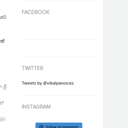
FACEBOOK
නයට
ක්
TWITTER
Tweets by @vikalpavoices
‍රී
නේ
INSTAGRAM
ජුව
Follow on Instagram