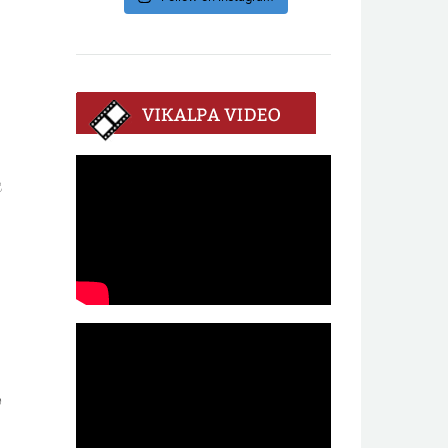
ල
ව
න