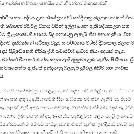
දීය ආරක්ෂක විශ්ලේෂකයිනගේ නිරන්තර මාතෘකාවකි.
ජ ආර්ථික සහ දේශපාලන ක්ෂේත්‍රයන්හි ඉන්දියානු බලපෑම තවමත් චී
ාවෙහි බොහෝ රටවල චීනය විසින් අල්ලා ගෙන ඇති දේශපාලන සහ
 ශ්‍රී ලංකාවෙහි ද එයම සිදු නොවනු ඇතැයි කිව නොහැකි ය. චීන
දියාව දක්වන්නේ යටිතල ව්‍යුහ සංවර්ධනය මගින් දීර්ඝකාල බලැපෑම
ිදෙස් පිළිවෙතෙහි නිර්ලෝභී සමාජවාදී ආධාර කියා දෙයක් නැත.
 වන්නේ චීන කර්මාන්ත සඳහා ඇති අමුද්‍රව්‍ය ලබා ගැනීම පිණිස ය. ශ්‍රී
ික වශයෙන්ම ඇත්තේ ඉන්දියානු බලපෑම දුර්වල කිරීම සහ නාවික
ය.
ේ තාක් තිබූ ප්‍රධාන ලැදියාවන් දෙක නම් තමිල්නාඩුව හරහා එන ශ්
ශ්ණ සහ දකුණු ආසියාවෙහි සිය ආධිපත්‍ය පවත්වා ගැනීම ය. එයට
ලපෑමක් ඇති අතර දෙමළ දේශපාලන පක්ෂ ඉන්දියාව දෙස බලන්
හා සහාය ලබා ගත හැකි දකුණු ආසියානු බලවතා ලෙස ය. ශ්‍රී ලංකාවේ
ිශේෂයෙන් ම මෙරට දෙමළ ජනතාවගේ ප්‍රශ්ණ ඉන්දියාව තරම් ඍ
ත. ඉන්දියානු ව්‍යාපාරිකයින් ශ්‍රී ලංකාවෙහි කරනු ලැබ ඇති