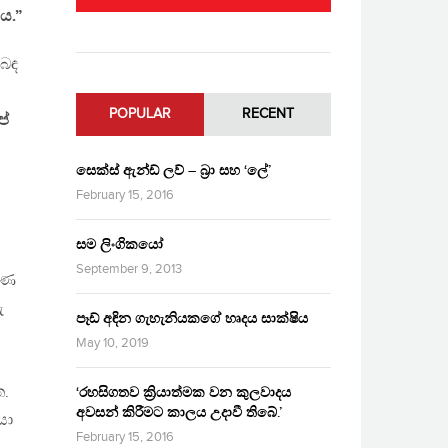
ය.”
ිබඳ
POPULAR
RECENT
පේ
සෙක්ස් ඇන්ඩ් ලව් – බ්‍රා සහ ‘ලේ’
February 15, 2016
සම ලිංගිකයෝ
September 9, 2013
මිණ
ු
පෑඩ් අඳින ගැහැනියකගේ හෘදය සාක්ෂිය
May 10, 2019
.
‘රහසිගතව ක්‍රියාත්මක වන කුලවාදය
අවසන් කිරීමට කාලය උදාවී තිබේ.’
යා
February 15, 2016