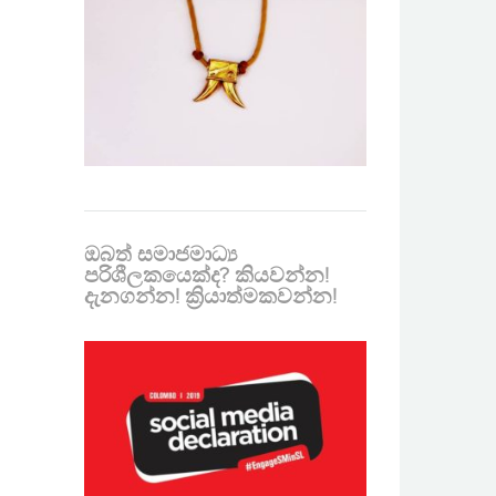
ඔබත් සමාජමාධ්‍ය
පරිශීලකයෙක්ද? කියවන්න!
දැනගන්න! ක්‍රියාත්මකවන්න!