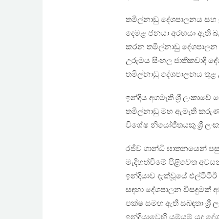
තමිල්නාඩු දේශපාලනය සහ ශ
දෙමළ ජනයා අරභයා ඇති බැද
කරන තමිල්නාඩු දේශපාලන 
උරුමය සිංහල ජාතිකවාදී ද
තමිල්නාඩු දේශපාලනය තුළ උ
ඉන්දීය අගමැති ශ්‍රී ලංකාව
තමිල්නාඩු මහ ඇමැති කරුණාන
විශේෂ නියෝජිතයකු ශ්‍රී ලං
රජීව් ගාන්ධි ඝාතනයෙන් පසු
මැදිහත්වීමේ පිළිවෙත අවස
ඉන්දියාව දැක්වූයේ එල්ටීට
සඳහා දේශපාලන විසඳුමක් 
පක්ෂ සමඟ ඇති සබඳතා ශ්‍රී
ඉන්දියාවෙහි යම්යම් යුද දේ