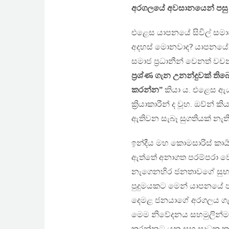
අරගලයේ අවසානයෙන් පසු ම
එළෙස යාපනයේ සිවිල් සමාජ 
අදහස් මොනවාද? යාපනයේ සි
සමාජ ප්‍රධානීන් වෙනත් ව
ප්‍රශ්ණ ගැන උනන්දුවක් ත
කරන්න”
කියා ය. එළෙස ඇයට 
ක්‍රියාකාරීන් ද වූහ. ඔව්න
ඇතිවන සැබෑ සුගතියක් නැති
ඉන්දීය මහ කොමසාරිස් කාර්
ඇත්තේ අනාගත පරම්පරා වෙනු
නැගෙනහිර ජනතාවගේ සුභ සා
පුදුමයකට මෙන් යාපනයේ පැ
දෙමළ ජනයාගේ අරගලය ගැ
මෙම නිවේදනය සහමුලින්ම 