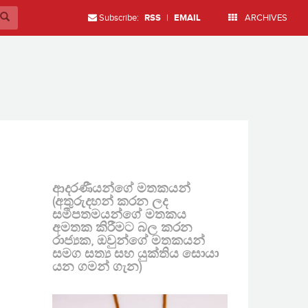
Subscribe:
RSS
|
EMAIL
ARCHIVES
ආදරණීයන්ගේ මතකයන්
(අතුරුදහන් කරන ලද
සමීපතමයන්ගේ මතකය
අමතක කිරීමට බල කරන
රාජ්‍යක, ඔවුන්ගේ මතකයන්
සමග සත්‍ය සහ යුක්තිය සොයා
යන ගමන් ගැන)