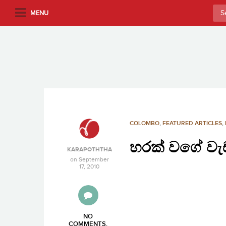
S
Sea
MENU
k
for:
i
p
t
o
m
a
i
n
COLOMBO
,
FEATURED ARTICLES
,
c
හරක් වගේ වැ
o
KARAPOTHTHA
n
on
September
17, 2010
t
e
n
t
NO
COMMENTS
.