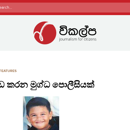
rch
FEATURES
ඩ කරන මුග්ධ පොලීසියක්