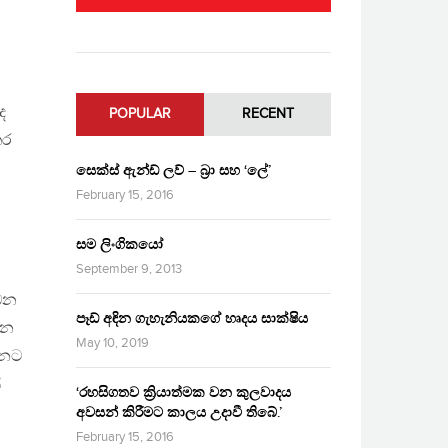
ද
POPULAR
RECENT
තර
සෙක්ස් ඇන්ඩ් ලව් – බ්‍රා සහ ‘ලේ’
February 15, 2016
සම ලිංගිකයෝ
September 9, 2013
ෙන
පෑඩ් අඳින ගැහැනියකගේ හෘදය සාක්ෂිය
යන
May 10, 2019
්නට
ි
‘රහසිගතව ක්‍රියාත්මක වන කුලවාදය
අවසන් කිරීමට කාලය උදාවී තිබේ.’
February 15, 2016