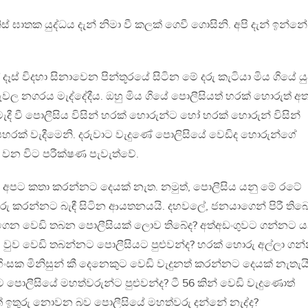
් ඝාතක යුද්ධය දැන් නිමා වී කලක් ගෙවී ගොසිනි. අපි දැන් ඉන්නේ
 දෑස් විදහා සිනාවෙන පින්තූරයේ සිටින මේ දරු කැටියා මිය ගියේ යු
ල නගරය මැද්දේදීය. ඔහු මිය ගියේ පොලීසියත් හරක් හොරුත් අ
ැදී වී පොලීසිය විසින් හරක් හොරුන්ට හෝ හරක් හොරුන් විසින්
පහරක් වැදීමෙනි. දරුවාට වැදුණේ පොලිසියේ වෙඩිද හොරුන්ගේ
වන විට පරීක්ෂණ පැවැත්වේ.
අපට කතා කරන්නට දෙයක් නැත. නමුත්, පොලීසිය යනු මේ රටේ
 කරන්නට බැඳී සිටින ආයතනයයි. දහවලේ, ජනයාගෙන් පිරී තිබ
ගෙන වෙඩි තබන පොලීසියක් ලොව තිබේද? අත්අඩංගුවට ගන්නට 
වුව වෙඩි තබන්නට පොලීසියට පුළුවන්ද? හරක් හොරු අල්ලා ගන
හිංසක මිනිසුන් කී දෙනෙකුට වෙඩි වැදුනත් කරන්නට දෙයක් නැතැය
පොලීසියේ මහත්වරුන්ට පුළුවන්ද? ටී 56 කින් වෙඩි වැදුණොත්
 ඉතුරු නොවන බව පොලීසියේ මහත්වරු දන්නේ නැද්ද?