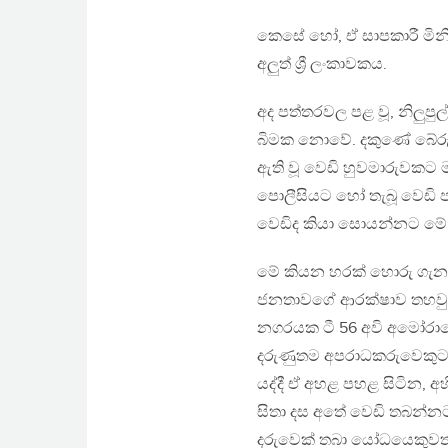
කෙසේ හෝ, ඒ සාපකාරී මිනිස
අලුත් ශ්‍රී ලංකාවකය.
අද පත්තරවල පළ වූ, නිලුපුල්
බිමක නොවේ. දකුණේ බේරුව
ඇති වූ වෙඩි හුවමාරුවකට ම
පොලීසියට හෝ තැබූ වෙඩි 
වෙඩිද කියා සොයන්නට මේ 
මේ කියන හරක් හොරු ගැන 
ජනතාවගේ ආරක්ෂාව තහවුරු
නගරයක ටී 56 අවි අමෝරා
දරුණුතම අපරාධකරුවෙකුට 
යද්දී ඒ අහළ පහළ සිටින, අ
සිතා දස අතේ වෙඩි තබන්නට 
දරුවෙක් තබා යෝධයෙකුවත්