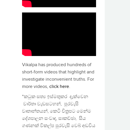
Vikalpa has produced hundreds of
short-form videos that highlight and
investigate inconvenient truths. For
more videos,
click here
.
"කටුක සත්‍ය ඉස්මතුකර දැක්වෙන
වාර්තා වැඩසටහන්, පුරවැසි
වෘතාන්තයන්, කෙටි චිත්‍රපට මෙන්ම
දේශපාලන සංවාද, සාකච්ඡා, සිය
ගණනක් විකල්ප පුරවැසි වෙබ් අඩවිය