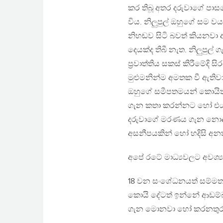
කර තිබූ අතර දරුවාගේ පාසල
විය. නිලුපුල් ඔහුගේ සම 
නිහඬව සිටි බවත් කියනවා
දෙයක්ද තිබී නැත. නිලුපුල් 
ප්‍රවාත්තිය සකස් කිරීමේ
මුළුමනින්ම අමතක වී ඇතිව
ඔහුගේ සමීපතමයන් කොයිත
ගැන කතා කරන්නට හෝ එය ප්
දරුවාගේ මරණය ගැන නොදැන 
අසනීපයකින් හෝ හදිසි අන
අපේ රටේ මාධ්‍යවලට අවශ්‍ය
18 වන සංශේධනයත් සම්මත ව
කොයි දේටත් ඉන්නේ ආඩම්බර
ගැන මොනවා හෝ කරනතුරු 