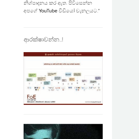
නිශ්පාදනය කර ඇත. පිවිසෙන්න
අපගේ
YouTube
වීඩියෝ චැනලයට."
ආරක්ෂාවන්න..!