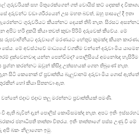
ේ ගුරුවරියක් සහ මිතුරෙක්ගෙන් ගත් වොයිස් කට් දෙකක් ද විකාශ
වයසේ දරුවන්ට වඩා ශරීරයෙන් උස මහත බවත්, ඔහු පාසලේ දී ඉතා
 ඇරෙන්නට ගුරුවරියට කියන්නට දෙයක් තිබී නැත. සිරසට අසන්න
ගැන අපිට හරි දුකයි කියා තවත් කුඩා පිරිමි දරුවෙක් කීවේය. මේ
දි සිරස රූපවාහිනියට දරුවාගේ මරණයට හේතුව කුමක්ද කියන කාරණ
ා සේය. මේ අවස්ථාවේ මාධ්‍යයේ වගකීම වන්නේ දරුවා මිය යාමෙන
රම් දුක්වෙනවාද යන්න පෙන්වීමද? පොලීසියේ අමනෝඥ හැසිරීම
‍රශ්න කරන්නට ඔවුන් කිසිදු උත්සහයක් ගෙන තිබුණේ නැත.
සිටි කෙනෙක් ඒ ප්‍රවෘත්තිය බැලුවානම් දරුවා මිය ගොස් ඇත්තේ
තුරකින් හෝ කියා සිතනවා ඇත.
 වන්නේ එදාට එදාට තලු මරන්නට ප්‍රවෘත්තියක් පමණි.
ී ඇති බැවින් දැන් පොලිස් කොමිසමක්ද නැත. අපට ඉතිං ඉස්සරහ
කාර ජනාධිපති තාත්තා විතරය. ඉතිං තාත්තාගේ පස්ස උණු වී මේ
අපි බකං නිලාගෙන ඉමු.