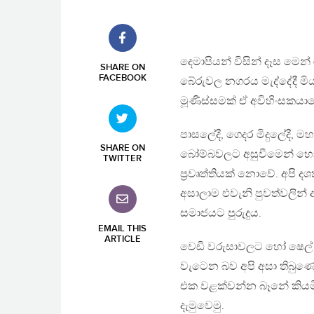
දෙමාපියන් විසින් දෑස මෙන් ර
SHARE ON
FACEBOOK
බේරුවල නගරය මැද්දේදී මිය 
මූණිස්සමක් ඒ අවිහිංසකය
පාසලේදී, ගෙදර මිදුලේදී,
SHARE ON
බෝම්බවලට අසුවීමෙන් හෝ ක
TWITTER
ප්‍රවෘත්තියක් නොවේ. අපි 
අසාලාම එවැනි පුවත්වලින
සමාජයට පුරුදුය.
EMAIL THIS
ARTICLE
වෙඩි වරුසාවලට හෝ ෂෙල් ප්‍
වැටෙන බව අපි අසා තිබුණේ,
එක වළක්වන්න බෑනේ කියම
දැමුවෙමු.