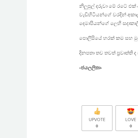
නිලුපුල් දරුවා මේ රටේ එ
වැඩිහිටියන්ගේ වරදින් අකා
දෙමාපියන්ගේ ලෙහි සදාකාල
පොලීසියේ හරක් කම සහ මු
දිනපතා තව තවත් ප්‍රවෘත්ති
-ජයලලිතා-
UPVOTE
LOVE
0
0