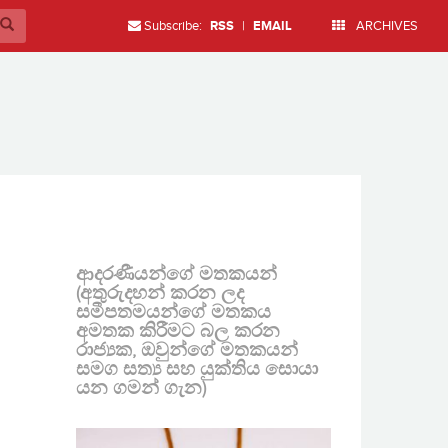
Subscribe:
RSS
|
EMAIL
ARCHIVES
ආදරණීයන්ගේ මතකයන්
(අතුරුදහන් කරන ලද
සමීපතමයන්ගේ මතකය
අමතක කිරීමට බල කරන
රාජ්‍යක, ඔවුන්ගේ මතකයන්
සමග සත්‍ය සහ යුක්තිය සොයා
යන ගමන් ගැන)