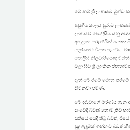
මේ නම් ශ්‍රී ලංකාවේ මුග්ධ
පසුගිය කාලය පුරාම ලංකාව
ලංකාවේ පොලීසිය යනු අඥා
අඟුලාන තරුණයින් ඝාතන සිද්
ලෝකයට විදහා පෑවේය. මානස
පොලිස් නිලධාරියෙකු විසි
බලා සිටි ශ්‍රී ලාංකික ජනතාවත
දැන් මේ රටේ මොන තරමේ අපරා
සිටිනවා පමණි.
මේ දරුවාගේ මරණය ගැන අද සිර
සංවේදී බවක් නොමැතිව භ
සතියේ යෙදී තිබූ බවත්, ඊය
සුදු ඇඳුමක් ගන්නට බවත් ක