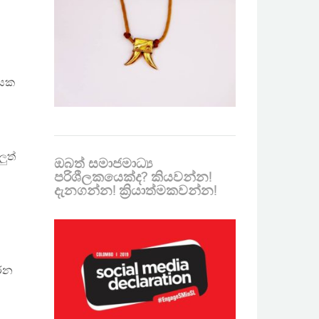
ලයක
ුත්
ඔබත් සමාජමාධ්‍ය
පරිශීලකයෙක්ද? කියවන්න!
දැනගන්න! ක්‍රියාත්මකවන්න!
රෙන