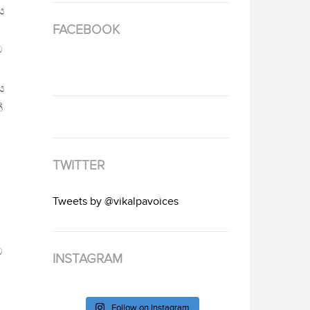
ය
FACEBOOK
ට
ය
්
TWITTER
Tweets by @vikalpavoices
ට
INSTAGRAM
Follow on Instagram