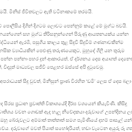
 කමයි. මිනිස් ජීවිතවලට ඇති වටිනාකමේ තරමයි.
ේ පොලීසිය දිගින් දිගටම ලොවට පෙන්නුම් කළේ මේ මුග්ධ බවයි.
නයන්ගෙන් සහ මුග්ධ තිරිසනුන්ගෙන් පිරුණු ආයතනයක්ය යන්න
ධියෙන් ඇරඹී, පසුගිය කාලය තුළ සිදුවී සිදුවීම් ගණනාවකින්ම
ික ව්‍යාධියකින් පෙළුණු තරුණයෙකුට, මුහුදේ ගිලී යන තුරුම
න් පන්න පන්නා පහර දුන් ආකාරයත්, ඒ දර්ශනය දෙස අයාගත් දෙනෙත
්, විද්‍යුත් මාධ්‍යවල සජීවි පෙළහර ඔස්සේ අපි දුටුවෙමු.
ධයක් සිදු වුවත්, මිනිසුන් ප්‍රාණ විරහිත ‘ඩමි’ ලෙස ඒ දෙස බලා
ස ප්‍රධාන ප්‍රවෘත්ති විකාශයේදි දීර්ඝ වශයෙන් කියැවිණි. කිසිදු
ාවාතිශය වචන ගොඩක් ඇද හැලූ නිවේදකයා දරුවාගේ උපන්දිනය 
ේ ඔහු බේරුවලට අම්මාත් තාත්තාත් සමග පැමිණියේ දහම් පාසැල් ය
ීවේය. දරුවාගේ මවත් පියාත් සහෝදරියත්, හඬා වැටෙන අයුරු රූ ග