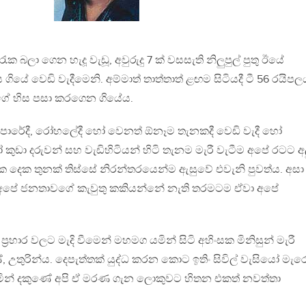
ැක බලා ගෙන හැදූ වැඩූ, අවුරුදු 7 ක් වසසැති නිලුපුල් පුතු ඊයේ
ගියේ වෙඩි වැදීමෙනි. අම්මාත් තාත්තාත් ළඟම සිටියදී ටී 56 රයිප
ාගේ හිස පසා කරගෙන ගියේය.
 මහපාරේදී, රෝහලේදී හෝ වෙනත් ඕනෑම තැනකදී වෙඩි වැදී හෝ
ුඩා දරුවන් සහ වැඩිහිටියන් හිටි තැනම මැරී වැටීම අපේ රටට අල
දශක දෙක තුනක් තිස්සේ නිරන්තරයෙන්ම ඇසුවේ එවැනි පුවත්ය. අසා
් අපේ ජනතාවගේ කැවුතු කකියන්නේ නැති තරමටම ඒවා අපේ
රහාර වලට මැදි වීමෙන් මහමග යමින් සිටි අහිංසක මිනිසුන් මැරී
 උතුරින්ය. දෙපැත්තක් යුද්ධ කරන කොට ඉතිං සිවිල් වැසියෝ මැ
ින් දකුණේ අපි ඒ මරණ ගැන ලොකුවට හිතන එකත් නවත්තා