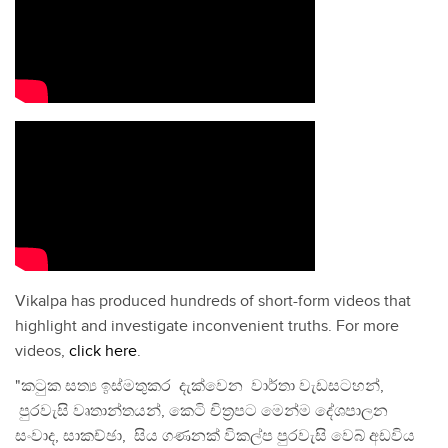
Vikalpa has produced hundreds of short-form videos that
highlight and investigate inconvenient truths. For more
videos,
click here
.
"කටුක සත්‍ය ඉස්මතුකර දැක්වෙන වාර්තා වැඩසටහන්,
පුරවැසි වෘතාන්තයන්, කෙටි චිත්‍රපට මෙන්ම දේශපාලන
සංවාද, සාකච්ඡා, සිය ගණනක් විකල්ප පුරවැසි වෙබ් අඩවිය