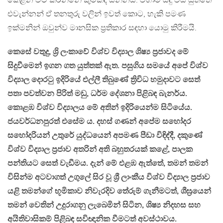
කෙළින විට කරන්නේ කුමක්ද යන්නයි. වහාම සිදු විය යුත්තේ
එවැන්නන් ඒ තනතුරු වලින් ඉවත් කොට, හැකි පමණ
ඉක්මනින් ඔවුන්ව මානසික ප්‍රතිකාර සඳහා යොමු කිරීමයි.
කෙසේ වතුදු, ශ්‍රි ලංකාවේ විශ්ව විද්‍යාල ශිෂ්‍ය ප්‍රජාවද මේ
සිදුවීමෙන් ඉගන ගත යුත්තක් ඇත. පසුගිය සමයේ අපේ විශ්ව
විද්‍යාල දොරටු ඉදිරියේ එල්ලී තිබුණේ ත්‍රිවිධ හමුදාවට සෙත්
පතා පවත්වන පිරිත් මඩු, ධර්ම දේශනා පිළිබඳ බැනර්ය.
කොළඹ විශ්ව විද්‍යාලය මේ අතින් ඉදිරියෙන්ම සිටියේය.
ජයවර්ධනපුරත් එසේම ය. දහස් ගණන් අපේම සහෝදර
සහෝදරියන් උතුරේ යුද්ධයෙන් අපමණ පීඩා විඳිඳ්දී, දකුණේ
විශ්ව විද්‍යාල ප්‍රජාව අතරින් අති බහුතරයක් කළේ, පාලක
පන්තියට සෙත් වැඩීමය. දැන් මේ එළඹ ඇත්තේ, තමන් තමන්
විසින්ම අටවාගත් උගුලේ සිර වූ ශ්‍රී ලාංකීය විශ්ව විද්‍යාල ප්‍රජාව
යළි තමන්ගේ භූමිකාව නිවැරදිව තේරුම් ගැනීමටත්, ශීඝ්‍රයෙන්
තමන් වෙතින් උදුරාගනු ලැබෙමින් සිටින, ශිෂ්‍ය නිදහස සහ
අයිතිවාසිකම් පිළිබඳ සවිඥානික වීමටත් අවස්ථාවය.