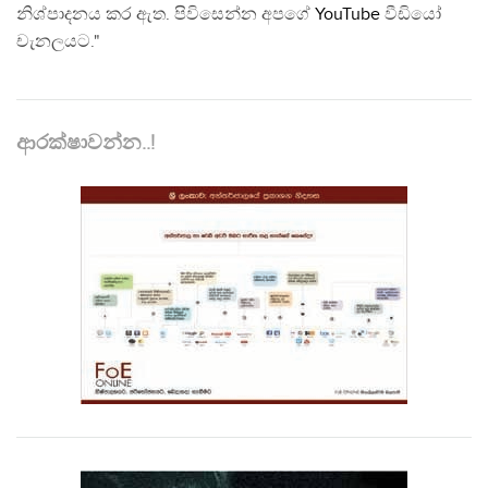
නිශ්පාදනය කර ඇත. පිවිසෙන්න අපගේ
YouTube
වීඩියෝ
චැනලයට."
ආරක්ෂාවන්න..!