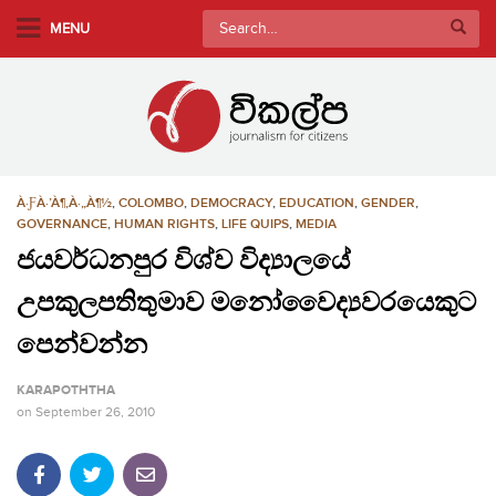
S
Search
MENU
k
for:
i
p
t
o
m
À·ƑÀ·’À¶‚À·„À¶½
,
COLOMBO
,
DEMOCRACY
,
EDUCATION
,
GENDER
,
a
GOVERNANCE
,
HUMAN RIGHTS
,
LIFE QUIPS
,
MEDIA
i
ජයවර්ධනපුර විශ්ව විද්‍යාලයේ
n
c
උපකුලපතිතුමාව මනෝවෛද්‍යවරයෙකුට
o
පෙන්වන්න
n
t
KARAPOTHTHA
e
on
September 26, 2010
n
t