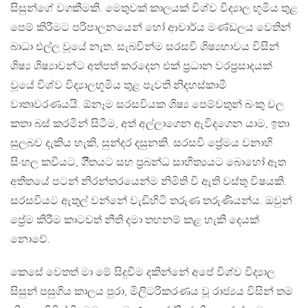
සිසුන්ගේ වගකීමකි. මෙතුවක් කාලයක් විශ්ව විද්‍යාල භූමිය තුළ
පෙම් කිරීමට පරිපාලනයෙන් හෝ ආචාර්ය මණ්ඩලය වෙතින්
බාධා එල්ල වූයේ නැත. සැබවින්ම සරසවි ශිෂ්‍යභාවය විසින්
ශිෂ්‍ය ශිෂ්‍යාවන්ට අත්පත් කරදෙන එක් ප්‍රධාන වරප්‍රසාදයක්
වූයේ විශ්ව විද්‍යාලභූමිය තුළ පැවති නිදහස්කාමී
වාතාවරණයයි. ඕනෑම සරසවියක ශිෂ්‍ය පෙම්වතුන් බංකු වල
කතා බස් කරමින් සිටීම, අත් අල්ලාගෙන ඇවිදගෙන යාම, ඉතා
සුලබව දැකිය හැකි, සුන්දර දසුනකි. සරසවි ප්‍රේමය වනාහි
සිංහල කවියට, ගීිතයට සහ ප්‍රබන්ධ සාහිත්‍යයට බොහෝ ඈත
අතීතයේ පටන් නිරන්තරයෙන්ම නිමිති වි ඇති වස්තු විෂයකි.
සරසවියට ඇතුල් වන්නේ වැඩිහිටි තරුණ තරුණියන්ය. ඔවුන්
ප්‍රේම කිරීම කාටවත් නීති දමා තහනම් කළ හැකි දෙයක්
නොවේ.
කෙසේ වෙතත් මා මේ සිදුවීම දකින්නේ අපේ විශ්ව විද්‍යාල
සිසුන් පසුගිය කාලය පුරා, මිලිටරිකරණය වූ රාජ්‍යය විසින් තම