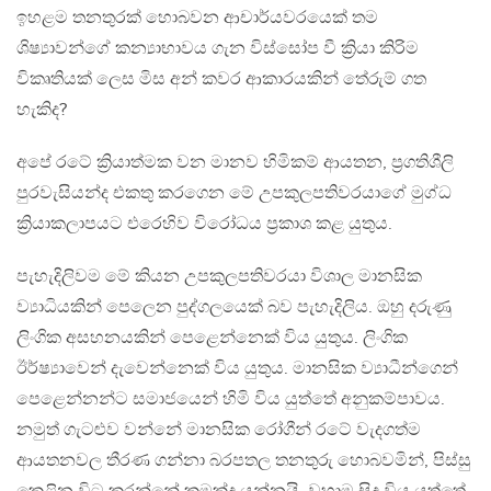
ඉහළම තනතුරක් හොබවන ආචාර්යවරයෙක් තම
ශිෂ්‍යාවන්ගේ කන්‍යාභාවය ගැන විස්සෝප වී ක්‍රියා කිරිම
විකෘතියක් ලෙස මිස අන් කවර ආකාරයකින් තේරුම් ගත
හැකිද?
අපේ රටේ ක්‍රියාත්මක වන මානව හිමිකම් ආයතන, ප්‍රගතිශීලි
පුරවැසියන්ද එකතු කරගෙන මේ උපකුලපතිවරයාගේ මුග්ධ
ක්‍රියාකලාපයට එරෙහිව විරෝධය ප්‍රකාශ කළ යුතුය.
පැහැදිලිවම මේ කියන උපකුලපතිවරයා විශාල මානසික
ව්‍යාධියකින් පෙලෙන පුද්ගලයෙක් බව පැහැදිලිය. ඔහු දරුණු
ලිංගික අසහනයකින් පෙළෙන්නෙක් විය යුතුය. ලිංගික
ඊර්ෂ්‍යාවෙන් දැවෙන්නෙක් විය යුතුය. මානසික ව්‍යාධීන්ගෙන්
පෙළෙන්නන්ට සමාජයෙන් හිමි විය යුත්තේ අනුකම්පාවය.
නමුත් ගැටළුව වන්නේ මානසික රෝගීන් රටේ වැදගත්ම
ආයතනවල තීරණ ගන්නා බරපතල තනතුරු හොබවමින්, පිස්සු