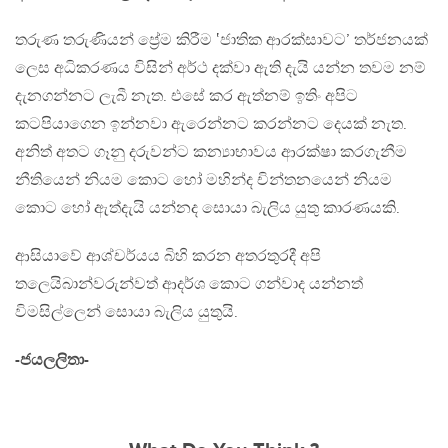
තරුණ තරුණියන් ප්‍රේම කිරීම ‛ජාතික ආරක්සාවට’ තර්ජනයක්
ලෙස අධිකරණය විසින් අර්ථ දක්වා ඇති දැයි යන්න තවම නම්
දැනගන්නට ලැබී නැත. එසේ කර ඇත්නම් ඉතිං අපිට
කටපියාගෙන ඉන්නවා ඇරෙන්නට කරන්නට දෙයක් නැත.
අනිත් අතට ගෑනු දරුවන්ට කන්‍යාභාවය ආරක්ෂා කරගැනීම
නීතියෙන් නියම කොට හෝ මහින්ද චින්තනයෙන් නියම
කොට හෝ ඇත්දැයි යන්නද සොයා බැලිය යුතු කාරණයකි.
ආසියාවේ ආශ්චර්යය බිහි කරන අතරතුරදී අපි
තලෙයිබාන්වරුන්වත් ආදර්ශ කොට ගන්වාද යන්නත්
විමසිල්ලෙන් සොයා බැලිය යුතුයි.
-ජයලලිතා-