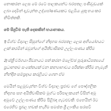
නොකරන ලෙස මේ රටේ පාලකයන්ට බරපතල පණිවුඩයක්
ලබා දෙමින් දැවැන්ත උද්ඝෝෂණයකට එළඹිය යුතු භයංකර
නිමිත්තකි.
මේ සිදුවීම පැති දෙකකින් භයානකය.
1) විශ්ව විද්‍යාල සිසුන්ගේ නිදහස බරපතල ලෙස අභියෝගයට
ලක් කරමින් ඔවුන්ගේ අයිතිවාසිකම් උල්ලංඝණය කිරීම
2) ස්ත්‍රී වර්ගයා පීඩනයට පත් කරන ම්ලේච්ඡ පුරුෂාධිපත්‍යයේ
ප්‍රධානතම සංකේතයක් වන කන්‍යාභාවය පරීක්ෂා කිරීම නැමැති
නින්දිත සම්ප්‍රදාය කරළියට ගෙන ඒම
මෙයින් පළමුවැන්න විශ්ව විද්‍යාල ප්‍රජාව ගේ පෞද්ගලික
නිදහස සහ අයිතිවාසිකම් මුග්ධ පරිපාලකයන් විසින් අමු
අමුවේ උල්ලංඝණය කිරීම පිළිබඳ ගැටළුවකි. එහෙයින් ඊට
එරෙහිව ප්‍රබල හඬක් නැගීම සමස්ත ශ්‍රී ලාංකිය සරසවි