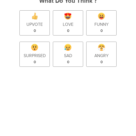
What Do You Think ?
UPVOTE
LOVE
FUNNY
0
0
0
SURPRISED
SAD
ANGRY
0
0
0