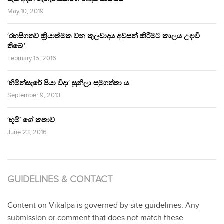
May 10, 2019
‘රහසිගතව ක්‍රියාත්මක වන කුලවාදය අවසන් කිරීමට කාලය උදාවී
තිබේ.’
February 15, 2016
‘හිමින්සැරේ පියා විදා‘ සුනිලා සමුගත්තා ය.
September 9, 2013
‘භූමි’ ගේ කතාව
June 23, 2016
GUIDELINES & CONTACT
Content on Vikalpa is governed by site guidelines. Any
submission or comment that does not match these