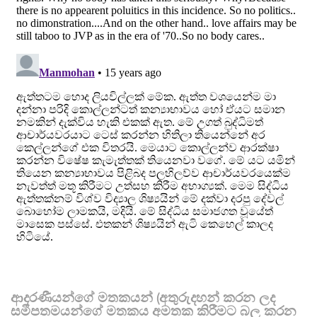
ආදරණීයන්ගේ මතකයන් (අතුරුදහන් කරන ලද
සමීපතමයන්ගේ මතකය අමතක කිරීමට බල කරන