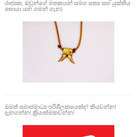
රාජ්‍යක, ඔවුන්ගේ මතකයන් සමග සත්‍ය සහ යුක්තිය
සොයා යන ගමන් ගැන)
ඔබත් සමාජමාධ්‍ය පරිශීලකයෙක්ද? කියවන්න!
දැනගන්න! ක්‍රියාත්මකවන්න!