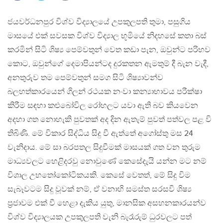
ජයවර්ධනපුර විශ්ව විද්‍යාලයේ උපකුලපති තුමා, පසුගිය
මාසයේ එක් සවසක විශ්ව විද්‍යාල භූමියේ නිදහසේ කතා බස්
කරමින් සිටි ශිෂ්‍ය පෙම්වතුන් වෙත කඩා පැන, ඔවුන්ට පරිභව
කොට, ඔවුන්ගේ දෙමාපියන්ටද දුරකතන ඇමතුම් දී බැන වැදී,
අනතුරුව තම පෙම්වතුන් සමග සිටි ශිෂ්‍යාවන්ව
බලහත්කාරයෙන් ගිලන් රථයක නංවා කන්‍යාභාවය පරීක්ෂා
කිරීම සඳහා කළුබෝවිල රෝහලට යවා ඇති බව කියවෙන
අදහා ගත නොහැකි පුවතක් අද දින ඇතැම් පුවත් පත්වල පළ වි
තිබිණි. මේ විකාර සිද්ධිය සිදු වී ඇත්තේ අගෝස්තු මස 24
වැනිදාය. මේ සා බරපතල සිදුවීමක් මාසයක් ගත වන තුරුම
මාධ්‍යවලට හෙළිදරවු නොවුණේ කෙසේදැයි යන්න මට නම්
විශාල උභතෝකෝටිකයකි. කෙසේ වෙතත්, මේ සිදු විම
සැබෑවටම සිදු වූවක් නම්, ඒ වනාහි සමස්ත සරසවි ශිෂ්‍ය
ප්‍රජාවම එක් වී හෙළා දැකිය යුතු, මානසික අසහනකාරයන්ව
විශ්ව විද්‍යාලයක උපකුලපති වැනි බැරෑරුම් ධුරවලට පත්