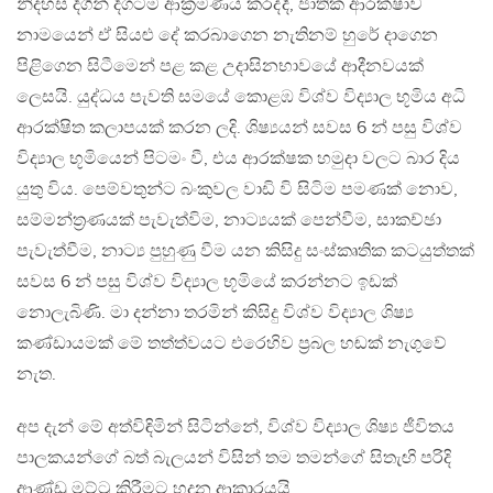
නිදහස දිගින් දිගටම ආක්‍රමණය කරද්දී, ජාතික ආරක්ෂාව
නාමයෙන් ඒ සියළු දේ කරබාගෙන නැතිනම් හුරේ දාගෙන
පිළිගෙන සිටීමෙන් පළ කළ උදාසිනභාවයේ ආදීනවයක්
ලෙසයි. යුද්ධය පැවති සමයේ කොළඹ විශ්ව විද්‍යාල භූමිය අධි
ආරක්ෂිත කලාපයක් කරන ලදි. ශිෂ්‍යයන් සවස 6 න් පසු විශ්ව
විද්‍යාල භූමියෙන් පිටමං වී, එය ආරක්ෂක හමුදා වලට බාර දිය
යුතු විය. පෙම්වතුන්ට බංකුවල වාඩි වි සිටිම පමණක් නොව,
සම්මන්ත්‍රණයක් පැවැත්විම, නාට්‍යයක් පෙන්වීම, සාකච්ඡා
පැවැත්වීම, නාට්‍ය පුහුණු වීම යන කිසිදු සංස්කෘතික කටයුත්තක්
සවස 6 න් පසු විශ්ව විද්‍යාල භූමියේ කරන්නට ඉඩක්
නොලැබිණි. මා දන්නා තරමින් කිසිදු විශ්ව විද්‍යාල ශිෂ්‍ය
කණ්ඩායමක් මේ තත්ත්වයට එරෙහිව ප්‍රබල හඬක් නැගුවේ
නැත.
අප දැන් මේ අත්විඳිමින් සිටින්නේ, විශ්ව විද්‍යාල ශිෂ්‍ය ජීවිතය
පාලකයන්ගේ බත් බැලයන් විසින් තම තමන්ගේ සිතැඟි පරිදි
ආණ්ඩු මට්ටු කිරීමට හදන ආකාරයයි.