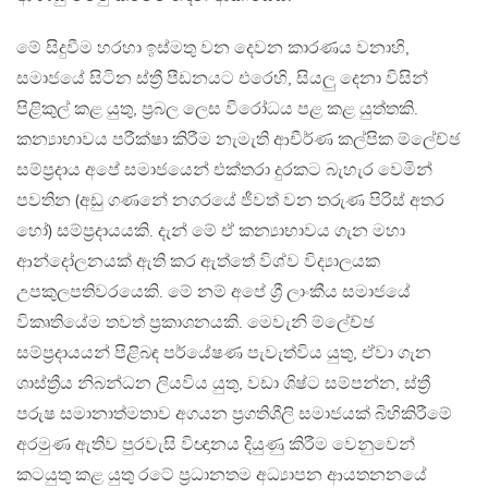
මේ සිදුවීම හරහා ඉස්මතු වන දෙවන කාරණය වනාහි,
සමාජයේ සිටින ස්ත්‍රී පීඩනයට එරෙහි, සියලු දෙනා විසින්
පිළිකුල් කළ යුතු, ප්‍රබල ලෙස විරෝධය පළ කළ යුත්තකි.
කන්‍යාභාවය පරීක්ෂා කිරීම නැමැති ආචීර්ණ කල්පික ම්ලේච්ඡ
සම්ප්‍රදාය අපේ සමාජයෙන් එක්තරා දුරකට බැහැර වෙමින්
පවතින (අඩු ගණනේ නගරයේ ජීවත් වන තරුණ පිරිස් අතර
හෝ) සම්ප්‍රදායයකි. දැන් මේ ඒ කන්‍යාභාවය ගැන මහා
ආන්දෝලනයක් ඇති කර ඇත්තේ විශ්ව විද්‍යාලයක
උපකුලපතිවරයෙකි. මේ නම් අපේ ශ්‍රී ලාංකීය සමාජයේ
විකෘතියේම තවත් ප්‍රකාශනයකි. මෙවැනි ම්ලේච්ඡ
සම්ප්‍රදායයන් පිළිබඳ පර්යේෂණ පැවැත්විය යුතු, ඒවා ගැන
ශාස්ත්‍රීය නිබන්ධන ලියවිය යුතු, වඩා ශිෂ්ට සම්පන්න, ස්ත්‍රී
පරුෂ සමානාත්මතාව අගයන ප්‍රගතිශීලි සමාජයක් බිහිකිරීමේ
අරමුණ ඇතිව පුරවැසි විඥානය දියුණු කිරීම වෙනුවෙන්
කටයුතු කළ යුතු රටේ ප්‍රධානතම අධ්‍යාපන ආයතනනයේ