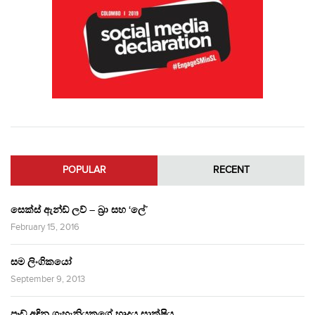
POPULAR
RECENT
සෙක්ස් ඇන්ඩ් ලව් – බ්‍රා සහ ‘ලේ’
February 15, 2016
සම ලිංගිකයෝ
September 9, 2013
පෑඩ් අඳින ගැහැනියකගේ හෘදය සාක්ෂිය