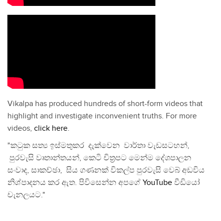
Vikalpa has produced hundreds of short-form videos that
highlight and investigate inconvenient truths. For more
videos,
click here
.
"කටුක සත්‍ය ඉස්මතුකර දැක්වෙන වාර්තා වැඩසටහන්,
පුරවැසි වෘතාන්තයන්, කෙටි චිත්‍රපට මෙන්ම දේශපාලන
සංවාද, සාකච්ඡා, සිය ගණනක් විකල්ප පුරවැසි වෙබ් අඩවිය
නිශ්පාදනය කර ඇත. පිවිසෙන්න අපගේ
YouTube
වීඩියෝ
චැනලයට."