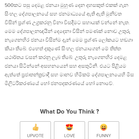
500කට පසු දෙමළ ජනයා මුහුණ දෙන දහසකුත් එකක් ගැන
සිංහල දේශපාලනයේ සහ ජනමාධ්‍යයේ ඇති ඇති මුනිවත
විසින් ප්‍රශ්ණ උග්‍රකරනු විනා විසදීමට සහායක් වන්නේ නැත.
මෙම දේශපාලනඥයින් දෙදෙනා විසින් පමණක් නොව උතුරු
නැගෙනහිර ජනයා විසින්ම දැන් මෙම ප්‍රශ්ණ ලෝකයට හඬගා
කියා තිබේ. එහෙත් දකුණේ සිංහල ජනයාගෙන් මේ තිත්ත
යථාර්තය වසන් කරනු ලැබ තිබේ. උතුරු නැගෙනහිර දෙමළ
ජනයා සිටින්නේ අසහනයෙන් සහ අසතුටිනි. එයට පිළියම
ඇත්තේ ප්‍රජාතන්ත්‍රවාදී සහ මානව හිමිකම් දේශපාලනයෙහි මිස
මිලිටරිකරණයේ හෝ ජනපදකරණයේ හෝ නොවේ.
What Do You Think ?
UPVOTE
LOVE
FUNNY