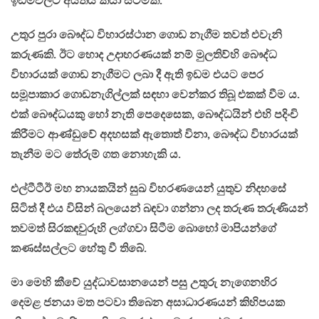
ඉඩම්වලට අයිතිය කියා සිටීමකි.
උතුර පුරා බෞද්ධ විහාරස්ථාන ගොඩ නැගීම තවත් එවැනි
කරුණකි. ඊට හොද උදාහරණයක් නම් මුලතිව්හි බෞද්ධ
විහාරයක් ගොඩ නැගීමට ලබා දී ඇති ඉඩම එයට පෙර
සමූපාකාර ගොඩනැගිල්ලක් සඳහා වෙන්කර තිබූ එකක් වීම ය.
එක් බෞද්ධයකු හෝ නැති පෙදෙසෙක, බෞද්ධයින් එහි පදිංචි
කිරීමට ආණ්ඩුවේ අදහසක් ඇතොත් විනා, බෞද්ධ විහාරයක්
තැනීම මට තේරුම් ගත නොහැකි ය.
එල්ටීටීඊ මහ නායකයින් සුඛ විහරණයෙන් යුතුව නිදහසේ
සිටිත් දී එය විසින් බලයෙන් බඳවා ගන්නා ලද තරුණ තරුණියන්
තවමත් සිරකඳවුරුහි ලග්ගවා සිටීම බොහෝ මාපියන්ගේ
කණස්සල්ලට හේතු වී තිබේ.
මා මෙහි කීවේ යුද්ධාවසානයෙන් පසු උතුරු නැගෙනහිර
දෙමළ ජනයා මත පටවා තිබෙන අසාධාරණයන් කිහිපයක