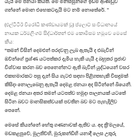
යැයි මේ ජනයා කියති. මේ මිනිස්සුන්ගේ ඉඩම් ආණ්ඩුව
ගන්නේ මොන එහෙකටදැයි මට නම් නොතේරේ. ”
(එල්ටීටීඊ විරෝධී කණ්ඩායමක් වූ) ප්ලොට් සංවිධානයේ
නායක ධර්මලිංගම් සිද්ධාර්තන් එම කොමිසම හමූවෙ මෙසේ
කීය:
“තමන් විසින් දෙමළුන් පරදවනු ලැබ ඇතැයි ද එබැවින්
ඔව්න්ගේ ප්‍රශ්ණ යටපත්කර දැමිය හැකි යැයි ද බහුතර ප්‍රජාව
විශ්වාස කරන බව පෙනෙන්නට ඇති බැවින් යුද්ධයෙන් වසර
එකහමාරකට පසු දැන් සිය ගැටළු සඳහා පිළිගතහැකි විසඳුමක්
කිසිදා නොලැබෙනු ඇතැයි දෙමළ ජනයා අද සිටින්නේ බියෙනි.
දෙමළ ජනයා අතර තමන් යටපත්ව හමුදා පාලනයක් යටතේ
සිටින බවට මානසිකත්වයක් පවතින බව මට පැහැදිලිව
පෙනේ.
මෙසේ කියන්නේ හේතු ගණනාවක් ඇතිව ය. අද ත්‍රි’මලයේ,
මඩකළපුවේ, මුලතිව්හි, මුරුකන්ඩිහි යනාදී ලෙස උතුරු