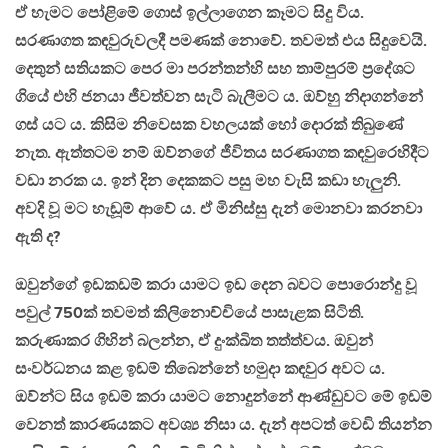
ඒ හැමට පෝළිමේ ගොස් ඉල්ලාගෙන කෑමට සිදු විය.
සරණාගත කඳවුරුවලදී පමණක් නොවේ. තවමත් එය සිදුවෙයි.
දෙතුන් සතියකට පෙර මා පරන්තන්හි සහ තාම්පුරම් ප්‍රදේශට
ගියේ එහි ජනයා ජීවත්වන සැටි බැලීමට ය. ඔව්හු නිදාගන්නේ
ගස් යට ය. කිසිම නිවෙසක වහලයක් හෝ දොරක් තිබුණේ
නැත. ඇත්තටම නම් ඔව්නගේ ජීවිතය සරණාගත කඳවුරෙහිදීට
වඩා නරක ය. ඉන් දින දෙකකට පසු මහ වැසි කඩා හැලුනි.
අවදි වූ මට හැඬූම් ආවේ ය. ඒ මිනිස්සු දැන් මොනවා කරනවා
ඇති ද?
ඔවුන්ගේ ඉඩකඩම් කරා යාමට ඉඩ දෙන බවට පොරොන්දු වූ
පවුල් 750ක් තවමත් කිලිනොච්චියේ පාසැළක සිටිති.
කරුණාකර ගිහින් බලන්න, ඒ දුංක්ඛිත තත්ත්වය. ඔවුන්
සංවර්ධනය කළ ඉඩම් තිබෙන්නේ හමුදා කඳවුර අවට ය.
ඔව්න්ට සිය ඉඩම් කරා යාමට නොදුන්නේ ආණ්ඩුවට මේ ඉඩම්
වෙනත් කාරණයකට අවශ්‍ය නිසා ය. දැන් අපටත් වෙඩි තියන්න