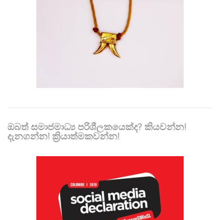
ඔබත් සමාජමාධ්‍ය පරිශීලකයෙක්ද? කියවන්න!
දැනගන්න! ක්‍රියාත්මකවන්න!