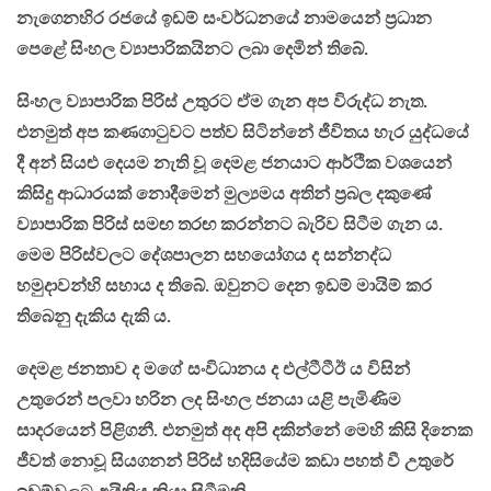
නැගෙනහිර රජයේ ඉඩම් සංවර්ධනයේ නාමයෙන් ප්‍රධාන
පෙළේ සිංහල ව්‍යාපාරිකයිනට ලබා දෙමින් තිබේ.
සිංහල ව්‍යාපාරික පිරිස් උතුරට ඒම ගැන අප විරුද්ධ නැත.
එනමුත් අප කණගාටුවට පත්ව සිටින්නේ ජීවිතය හැර යුද්ධයේ
දී අන් සියළු දෙයම නැති වූ දෙමළ ජනයාට ආර්ථික වශයෙන්
කිසිදු ආධාරයක් නොදීමෙන් මුල්‍යමය අතින් ප්‍රබල දකුණේ
ව්‍යාපාරික පිරිස් සමඟ තරඟ කරන්නට බැරිව සිටීම ගැන ය.
මෙම පිරිස්වලට දේශපාලන සහයෝගය ද සන්නද්ධ
හමුදාවන්හි සහාය ද තිබේ. ඔවුනට දෙන ඉඩම් මායිම් කර
තිබෙනු දැකිය දැකි ය.
දෙමළ ජනතාව ද මගේ සංවිධානය ද එල්ටීටීඊ ය විසින්
උතුරෙන් පලවා හරින ලද සිංහල ජනයා යළි පැමිණිම
සාදරයෙන් පිළිගනී. එනමුත් අද අපි දකින්නේ මෙහි කිසි දිනෙක
ජීවත් නොවූ සියගනන් පිරිස් හදිසියේම කඩා පහත් වී උතුරේ