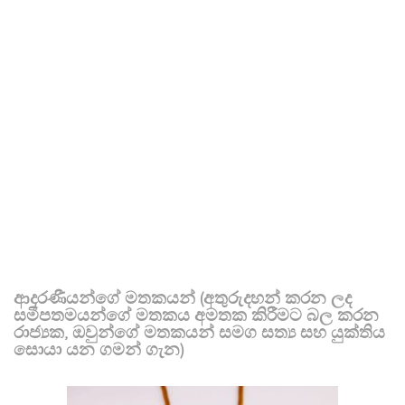
ආදරණීයන්ගේ මතකයන් (අතුරුදහන් කරන ලද
සමීපතමයන්ගේ මතකය අමතක කිරීමට බල කරන
රාජ්‍යක, ඔවුන්ගේ මතකයන් සමග සත්‍ය සහ යුක්තිය
සොයා යන ගමන් ගැන)