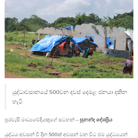
යුද්ධාවසානයේ 500වන දවස් දෙමළ ජනයා දකින
හැටි
පුරවැසි මාධ්‍යවේදියකුගේ සටහන් –
සුනන්ද දේශප්‍රිය
යුද්ධය අවසන් වී දින 500ක් අවසන් වන විට එම යුද්ධයෙන්