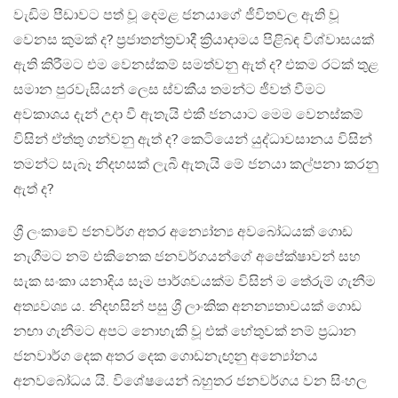
වැඩිම පීඩාවට පත් වූ දෙමළ ජනයාගේ ජීවිතවල ඇති වූ
වෙනස කුමක් ද? ප්‍රජාතන්ත්‍රවාදී ක්‍රියාදාමය පිළිබඳ විශ්වාසයක්
ඇති කිරීමට එම වෙනස්කම් සමත්වනු ඇත් ද? එකම රටක් තුළ
සමාන පුරවැසියන් ලෙස ස්වකීය තමන්ට ජීවත් වීමට
අවකාශය දැන් උදා වී ඇතැයි එකී ජනයාට මෙම වෙනස්කම්
විසින් ඒත්තු ගන්වනු ඇත් ද? කෙටියෙන් යුද්ධාවසානය විසින්
තමන්ට සැබෑ නිදහසක් ලැබී ඇතැයි මේ ජනයා කල්පනා කරනු
ඇත් ද?
ශ්‍රී ලංකාවේ ජනවර්ග අතර අන්‍යෝන්‍ය අවබෝධයක් ගොඩ
නැගීමට නම් එකිනෙක ජනවර්ගයන්ගේ අපේක්ෂාවන් සහ
සැක සංකා යනාදිය සෑම පාර්ශවයක්ම විසින් ම තේරුම් ගැනීම
අත්‍යවශ්‍ය ය. නිදහසින් පසු ශ්‍රී ලාංකික අනන්‍යතාවයක් ගොඩ
නඟා ගැනීමට අපට නොහැකි වූ එක් හේතුවක් නම් ප්‍රධාන
ජනවාර්ග දෙක අතර දෙක ගොඩනැඟුනු අන්‍යෝනය
අනවබෝධය යි. විශේෂයෙන් බහුතර ජනවර්ගය වන සිංහල