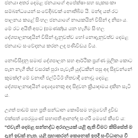
ජනයා අතර දෙමළ ජනයාගේ අපේක්ෂා සහ සැකසංකා
සම්බන්ධයෙන් සංවේදීබවක් නොතිබීම යි. මන්ද යත් රට
පාලනය කළේ සිංහල ජනයාගේ නායකයින් විසින් ද නිසා ය.
මේ රට අයිති අපට (පමණක්)ය යන හැගීම සිංහල
දේශපාලනඥයින් විසින් දැනුවත්ව හෝ නොදැනුවත්ව දෙමළ
ජනයාට සංවේදනය කරන ලද පණිවිඩය විය.
නොවිසිදුනු සමාජ දේශපාලන සහ ආර්ථික ප්‍රශ්ණ මූලික කොට
පැන නැගී තිස් වසරක් පුරා පැවැති යුද්ධකින් පසු අද සිදුවන්නේ
කුමක්ද? මේ වනාහී එල්ටීටීඊ හිතවාදී නොවූ දෙමළ
දේශපාලනඥයින් දෙදෙනෙකු අද සිදුවන ක්‍රියාදාමය දකින සැටි
ය.
උගත් පාඩම් සහ ප්‍රති සන්ධාන කොමිසම හමුවෙහි ද්‍රවිඩ
එක්සත් පෙරමුණේ සභාපති ආනන්ද සංගරී මෙසේ කීවේ ය:
“එවැනි දෙමළ සන්නද්ධ අරගලයක් යළි ඇති වීමට කිසිසේත් ම
දැන් ඉඩක් නැත. යළි ප්‍රභාකරන් කෙනෙක් ඉපදී සංවිධානය වී