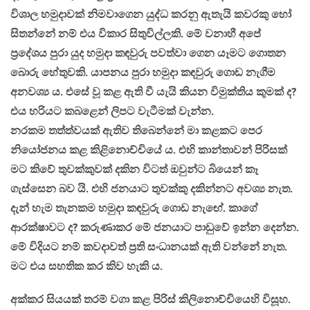
විශාල හමුදාවක් නිමවාගෙන යුද්ධ කරනු ඇතැයි කවරකු හෝ
සිතන්නේ නම් එය විකාර සිතුවිල්ලකි. මේ වනාහී අපේ
ප්‍රදේශය පුරා යුද හමුදා කඳවුරු පවත්වා ගෙන යෑමට ගොතන
බොරු හේතුවකි. යාපනය පුරා හමුදා කඳවුරු ගොඩ නැගීම
අනවශ්‍ය ය. එසේ වූ කළ ඇති වී යැයි කියන විමුක්තිය කුමක් ද?
එය හරියට කබළෙන් ලිපට වැටීමක් වැන්න.
නරකම තත්ත්වයක් ඇතිව තිබෙන්නේ මා කළකට පෙර
නියෝජනය කළ කිළිනොච්චියේ ය. එහි කාන්තාවන් පිරිසක්
මට කිවේ තුවක්කුවක් දකින විටත් ඔවුන්ට බියෙන් කෑ
ගැස්සෙන බව යි. එහි ජනයාට තුවක්කු දකින්නට අවශ්‍ය නැත.
දැන් හැම තැනකම හමුදා කඳවුරු ගොඩ නැඟේ. කාගේ
ආරක්ෂාවට ද? කරුණාකර මේ ජනයාට පාඩුවේ ඉන්න දෙන්න.
මේ විදියට නම් කවදාවත් ප්‍රති සංධානයක් ඇති වන්නේ නැත.
මට එය සහතික කර කිව හැකි ය.
අක්කර සියයක් තරම් වගා කළ පිරිස් කිලිනොච්චියෙහි විසූහ.