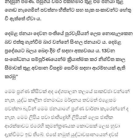
නිදසුන් පමණි. පසුගිය වසර එකහමාර තුළ එම ජනයා තුළ
ගොඩ නැගෙමින් පවත්නා භීතීන්ට සහ සැක සංකාවන්ට හේතු
වී ඇත්තේ ඒවා ය.
දෙමළ ජනයා දෙවන පංතියේ පුරවැසියන් ලෙස නොසැලකෙන
බව එත්තු ගැන්වීම බාර වන්නේ සිංහල ජනයාට ය. දෙමළ
ප්‍රදේශයට බලය බෙදා දීම ඒ සඳහා අත්‍යවශය ය. 13වන
සංශෝධනය සම්පූර්ණයෙන්ම ක්‍රියාත්මක කර නිශ්චිත කාල
සීමාවක් තුළ අවසාන විසඳුම සෙවීම සඳහා ආරම්භයක් ඇති
කරමු”
මෙම ප්‍රශ්ණ කිසිවක් අද දේශපාලන තලයේ සාකච්ජා වන්නේ
නැත. යුද්ධ කාලීන ජනමාධ්‍ය මර්දනය තවමත් එළෙසම
පවත්නා බැවින් මෙම ජනයාගේ ප්‍රශ්ණ වාර්තා කැරෙන්නේ ද
නැත. මෙම ලිපිය පවා ජාතිද්‍රෝහී ලිපියක් ලෙස ජාතික
ආරක්ෂාවට එරෙහි කුමන්ත්‍රණයක කොටසක් ලෙස හුවා
දැක්විමට ඉඩ තිබේ. එසේ නමුත් යුද්ධාවසානයෙන් දවස්