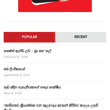
POPULAR
RECENT
සෙක්ස් ඇන්ඩ් ලව් – බ්‍රා සහ ‘ලේ’
February 15, 2016
සම ලිංගිකයෝ
September 9, 2013
පෑඩ් අඳින ගැහැනියකගේ හෘදය සාක්ෂිය
May 10, 2019
‘රහසිගතව ක්‍රියාත්මක වන කුලවාදය අවසන් කිරීමට කාලය උදාවී