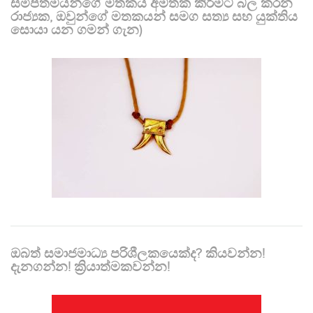
සමීපතමයන්ගේ මතකය අමතක කිරීමට බල කරන
රාජ්‍යක, ඔවුන්ගේ මතකයන් සමග සත්‍ය සහ යුක්තිය
සොයා යන ගමන් ගැන)
ඔබත් සමාජමාධ්‍ය පරිශීලකයෙක්ද? කියවන්න!
දැනගන්න! ක්‍රියාත්මකවන්න!