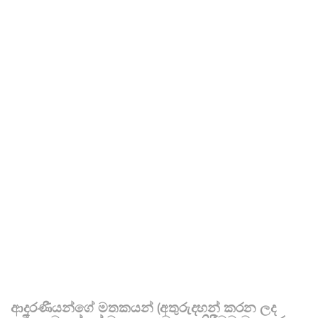
ආදරණීයන්ගේ මතකයන් (අතුරුදහන් කරන ලද