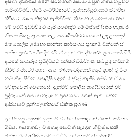
අසභ්‍ය දර්ශණය පෙනී සිටින්නන් සොයා ඔවුන් නීතිය හමුවට
පැමිණවීමයි. රටේ සංවර්ධනයට, ප්‍රජාතන්ත්‍රවාදයට ස්ථාපිත
කිරීමට, මාධ්‍ය නිදහස ඇතිකිරීමට තිබෙන ප්‍රධානම බාධකය
මේ වෙබ් අඩවිවීමට යැයි යමෙකුට මේ ඔස්සේ සිතිය හැක. ඒ
නිසාම සියලු දෑ පසෙකලා ජනාධිපතිවරයාගෙන් ලද උපදෙස්
මත පොලිස් ළමා හා කාන්තා කාර්යංශය සූදානම් වන්නේ ඒ
ජාතික ප්‍රශ්ණය විසදීමටයි. ඒ අනුව එම දර්ශණවලට පෙනී සිටි
අයගේ ඡායාරූප ප්‍රසිද්ධියට පත්කර විමර්ශණ කටයුතු කඩිනම්
කිරීමට පියවර ගෙන ඇත. මාධ්‍යවේදියෙක් අතුරුදහන් වූ විට
නම් නිදා සිටින පොලීසිය දැන් රෑ දවල් නැතිව මෙම කාර්යය
වෙනුවෙන් වෙහෙසේ. දැන්මම පොලිස් කණ්ඩායමක් එම
පුද්ගලයන් සොයා හලාවත ප්‍රදේශයට ගොස් ඇත. ඔන්න
ආසියාවේ සුන්දරලන්තයේ ජාතික ප්‍රශ්ණ.
දැන් සියලු දෙනාම සූදානම් වන්නේ හොඳ ෆන් එකක් ගන්නය.
මීඩියා ආයතනවලට හොඳ පොටක් පෑදෙන නිවුස් එකකි.
ජාතික රෑපවාහිනිය සමහර විට නැවත සමන් කුමාරව