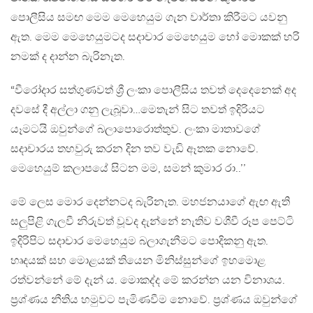
පොලීසිය සමඟ මෙම මෙහෙයුම ගැන වාර්තා කිරීමට යවනු
ඇත. මෙම මෙහෙයුමටද සදාචාර මෙහෙයුම හෝ මොකක් හරි
නමක් ද දාන්න බැරිනැත.
“වීරෝදාර සත්ගුණවත් ශ්‍රී ලංකා පොලීසිය තවත් දෙදෙනෙක් අද
දවසේ දී අල්ලා ගනු ලැබූවා…මෙතැන් සිට තවත් ඉදිරියට
යෑමටයි ඔවුන්ගේ බලාපොරොත්තුව. ලංකා මාතාවගේ
සදාචාරය තහවුරු කරන දින තව වැඩි ඈතක නොවේ.
මෙහෙයුම් කලාපයේ සිටන මම, සමන් කුමාර රා..’’
මේ ලෙස මොර දෙන්නටද බැරිනැත. මහජනයාගේ ඇඟ ඇති
සලුපිළි ගැලවී නිරුවත් වූවද දැන්නේ නැතිව වශීවී රූප පෙට්ටි
ඉදිරිපිට සදාචාර මෙහෙයුම බලාගැනීමට පොදිකනු ඇත.
හෘදයක් සහ මොළයක් තියෙන මිනිස්සුන්ගේ ඉහමොළ
රත්වන්නේ මේ දැන් ය. මොකද්ද මේ කරන්න යන විනාශය.
ප්‍රශ්ණය නීතිය හමුවට පැමිණවීම නොවේ. ප්‍රශ්ණය ඔවුන්ගේ