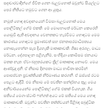
සදාචාරවාදීන්ගේ ජීවිත ගෙන බැලුවහොත් ඔවුන්ව සියල්ලට
පෙර නීතියට හමුවට ගෙන ආ යුතුය.
නමුත් හොඳ අවදානයෙන් විමසා බැලුවහොත් මෙය
පොලිටිකල් ගේම් එකකි. මේ මොහොතේ මර්ධන කෙරෙහි
යොමුවී ඇති අවදානය වෙනතකට හැරවීමට හොඳටම මෙම
කාරණය හොඳටම ප්‍රමාණවත් සහ ජනතාපරමාධිපත්‍යය
නොසෑහෙන්න සැප දියහැකි මාතෘකාවකි. ශිෂ්‍ය අරගල, මාධ්‍ය
මර්ධන, දේශපාලන පළිගැනීම්, සංහිදියා කොමිසම ජනයාට
මතක නැත. ඒවා බහුතරයකට ත්‍රිල් මාතෘකාද නොවේ. මෙය
ආණ්ඩුද දනී. ඒ නිසාම දිනපතා මාධ්‍ය භාවිතා කරමින්
පොපප්වන ප්‍රවෘත්තියක් නිර්මාණය කරගනී. ඒ ඔස්සේ රටම
පෙළට ඇඳීයි. එම නිසාම මේ පවතින සන්දර්භය තුළ මෙය
අනිවාර්යයෙන්ම පොලිටිකල් ගේම් එකක් වියහැක. ගිය
සතියේ මෙගා ස්ටාර් ෆන්ගත් අයට මේ සතියේ මෙය හොඳ
මාතෘකාවකි. ඔවුන්ට පවතින තත්ත්වයන් පිළිබඳ සබුද්ධික