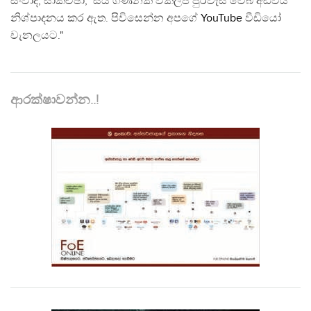
සංවාද, සාකච්ඡා, සිය ගණනක් විකල්ප පුරවැසි වෙබ් අඩවිය
නිශ්පාදනය කර ඇත. පිවිසෙන්න අපගේ
YouTube
වීඩියෝ
චැනලයට."
ආරක්ෂාවන්න..!