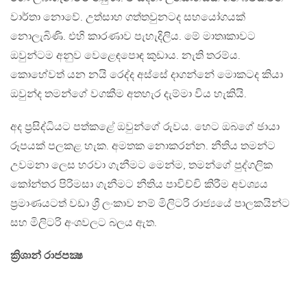
වාර්තා නොවේ. උත්සාහ ගත්තවුනටද සහයෝගයක්
නොලැබිණි. එහි කාරණාව පැහැදිලිය. මේ මාතෘකාවට
ඔවුන්ටම අනුව වෙළෙඳපොඳ කුඩාය. නැති තරම්ය.
කොහේවත් යන නයි රෙද්ද අස්සේ දාගන්නේ මොකටද කියා
ඔවුන්ද තමන්ගේ වගකීම අතහැර දැම්මා විය හැකියි.
අද ප්‍රසිද්ධියට පත්කළේ ඔවුන්ගේ රුවය. හෙට ඔබගේ ඡායා
රූපයක් පලකළ හැක. අමතක නොකරන්න. නීතිය තමන්ට
උවමනා ලෙස හරවා ගැනීමට මෙන්ම, තමන්ගේ පුද්ගලික
කෝන්තර පිරිමසා ගැනීමට නීතිය පාවිච්චි කිරීම අවශ්‍යය
ප්‍රමාණයටත් වඩා ශ්‍රී ලංකාව නම් මිලිටරි රාජ්‍යයේ පාලකයින්ට
සහ මිලිටරි අංශවලට බලය ඇත.
ක්‍රිශාන් රාජපක්‍ෂ