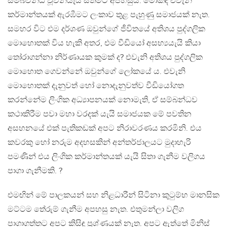
සම්බවන්ධ වූවන්යැයි සිතීමට අපහසුය. මොකද එවැනි
කර්මාන්තයක් ඇරඹීමට ලංකාව තුළ පැහුණු සමාජයක් නැත.
සමහර විට එම දර්ශණ ඔවුන්ගේ ජීවිතයේ අතිශය පුද්ගලික
මොහොතක් විය හැකි අතර, එම වීඩියෝ අසභ්‍යයැයි කියා
තෝරාගන්නා නිර්ණායක කුමක් ද? එවැනි අතිශය පුද්ගලික
මොහොත ගෙවන්නේ ඔවුන්ගේ ලෝකයේ ය. එවැනි
මොහොතක් දැනුවත් හෝ නොදැනුවත්ව වීඩියෝගත
කරන්නේම ලිංගික අධ්‍යාපනයක් නොමැති, ඒ සම්බන්ධව
කථාකිරීම පවා මහා වරදක් යැයි සමාජයක මේ පවතින
අසහනයේ එක් පැතිකඩක් අපට නිරාවරණය කරමිනි. එය
කවරකු හෝ නරුම අදහසකින් අන්තර්ජාලයට මුදාහැරි
පමණින් එය ලිංගික කර්මාන්තයක් යැයි සිතා ගැනීම වලිගය
පාගා ගැනීමකි. ?
එමඟින් මේ පාලකයන් සහ නිළධාරීන් සිටිනා කුටුම්භ මානසික
මට්ටම තේරුම් ගැනීම අපහසු නැත. එතුමන්ලා වලිග
පාගාගත්තට අපට කිසිඳු ප්‍රශ්ණයක් නැත. අපට ඇත්තේ මිනිස්