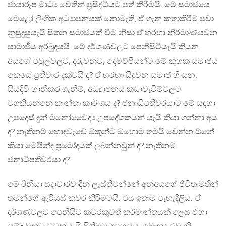
ජායාරූප මාධ්‍ය වෙතින් ප්‍රසිද්ධියට පත් කිරීමයි. මේ සමාජයෙ
මෙළෝ ලිංගික අධ්‍යාපනයක් නොමැති, ඒ ගැන කතාකිරීම පවා
නුසුදුසුයැයි සිතන සමාජයක් වීම නිසා ඒ හරහා නිර්මාණයවන
සාමාජීය අර්බුදයයි. මේ දර්ශණවලට පෙනීසිටියැයි කියන
අයගේ පවුල්වලට, දරුවන්ට, දෙමව්පියන්ට මේ කුහක සමාජය
කෙසේ ප්‍රතිචාර දක්වයි ද? ඒ හරහා සිදුවන සමාජ හිංසන,
සියදිවි හානිකර ගැනීම්, අධ්‍යාපනය කඩාවැටීම්වලට
වගකියන්නේ කාන්තා කාර්ංශය ද? ජනාධිපතිවරයාට මේ සඳහා
උපදෙස් දුන් මනෝවෛද්‍ය උපදේශකයන් යැයි කියා ගන්නා අය
ද? නැතිනම් හොඳවැඩේ ඕකුන්ට ඔහොම තමයි වෙන්න ඕනේ
කියා මෙයින්ද ප්‍රමෝදයක් ලබන්නවුන් ද? නැතිනම්
ජනාධිපතිවරයා ද?
මේ ඊනියා සදාචාරවාදීන් ලෑස්තිවන්නේ අන්අයගේ ජීවිත මතින්
තමන්ගේ ඇරියස් කවර කිරීමටයි. එය ඉතාම පැහැදිලිය. ඒ
දර්ශණවලට පෙනීසිට කවරකුවත් කර්මාන්තයක් ලෙස ඒහා