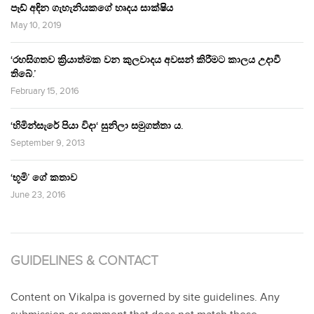
පෑඩ් අඳින ගැහැනියකගේ හෘදය සාක්ෂිය
May 10, 2019
‘රහසිගතව ක්‍රියාත්මක වන කුලවාදය අවසන් කිරීමට කාලය උදාවී
තිබේ.’
February 15, 2016
‘හිමින්සැරේ පියා විදා‘ සුනිලා සමුගත්තා ය.
September 9, 2013
‘භූමි’ ගේ කතාව
June 23, 2016
GUIDELINES & CONTACT
Content on Vikalpa is governed by site guidelines. Any