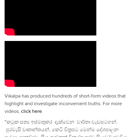
Vikalpa has produced hundreds of short-form videos that
highlight and investigate inconvenient truths. For more
videos,
click here
.
"කටුක සත්‍ය ඉස්මතුකර දැක්වෙන වාර්තා වැඩසටහන්,
පුරවැසි වෘතාන්තයන්, කෙටි චිත්‍රපට මෙන්ම දේශපාලන