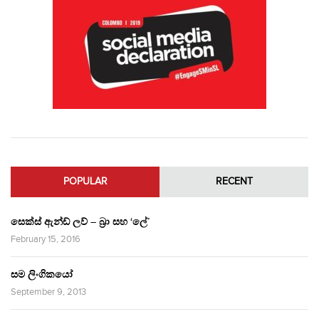
POPULAR
RECENT
සෙක්ස් ඇන්ඩ් ලව් – බ්‍රා සහ ‘ලේ’
February 15, 2016
සම ලිංගිකයෝ
September 9, 2013