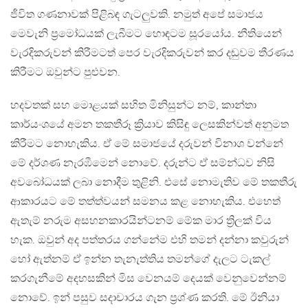
ජීවිත ගණනාවක් පිළිබඳ ගැටලුවකි. නමුත් අපේ සමාජය
මෙවැනි ප්‍රමෝධයක් ලැබීමට හොඳටම සූරයෝය. නීතියෙන්
වැරදිකරුවන් කිරීමටත් පෙර වැරදිකරුවන් කර දඬුවම තීරණය
කිරීමට ඔවුන්ට පුළුවන.
හදවතක් සහ මොළයක් සහිත මිනිසුන්ට නම්, කාන්තා
කාර්යංශයේ අමන තකතීරූ ක්‍රියාව කිසිඳු ලෙසකින්වත් අනුමත
කිරීමට නොහැකිය. ඒ මේ සමාජයේ දරුවන් විනාශ වන්නේ
මේ දර්ශණ නැරඹීමෙන් නොවේ. දරුන්ට ඒ සම්න්ධව නිසි
අවබෝධයක් ලබා නොදීම තුළිනි. එසේ නොමැතිව මේ තකතීරු
ආකාරයට මේ තත්ත්වයන් සමනය කළ නොහැකිය. එහෙත්
ඇතැම් නරුම අසහනකාරයින්ටනම් මේක මාර ත්‍රිලක් විය
හැක. ඔවුන් අද පත්තරය ගන්නේම එහි තමන් දන්නා කවුරුන්
හෝ ඇත්නම් ඒ ඉන්න තැනැත්තිය තමන්ගේ දැලට ටැකල්
කරගැනීමේ අදහසකින් මිස වෙනයම් දෙයක් වෙනුවෙන්නම්
නොවේ. ඉන් පසුව සදාචාරය ගැන ප්‍රශ්ණ කරති. මේ ඊනියා