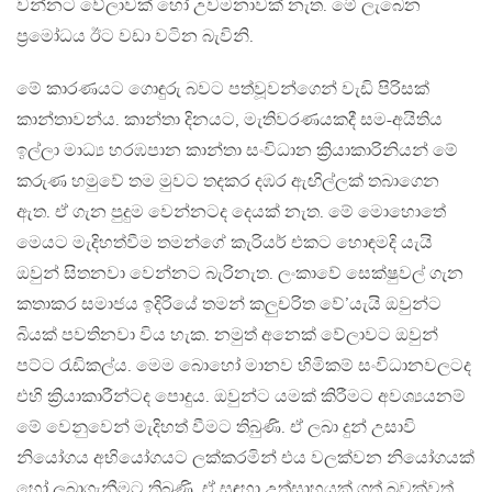
වන්නට වේලාවක් හෝ උවමනාවක් නැත. මේ ලැබෙන
ප්‍රමෝධය ඊට වඩා වටින බැවිනි.
මේ කාරණයට ගොඳුරු බවට පත්වූවන්ගෙන් වැඩි පිරිසක්
කාන්තාවන්ය. කාන්තා දිනයට, මැතිවරණයකදී සම-අයිතිය
ඉල්ලා මාධ්‍ය හරඹපාන කාන්තා සංවිධාන ක්‍රියාකාරිනියන් මේ
කරුණ හමුවේ තම මුවට තදකර දඹර ඇඟිල්ලක් තබාගෙන
ඇත. ඒ ගැන පුදුම වෙන්නටද දෙයක් නැත. මේ මොහොතේ
මෙයට මැදිහත්වීම තමන්ගේ කැරියර් එකට හොඳමදි යැයි
ඔවුන් සිතනවා වෙන්නට බැරිනැත. ලංකාවේ සෙක්ෂුවල් ගැන
කතාකර සමාජය ඉදිරියේ තමන් කලුචරිත වේ’යැයි ඔවුන්ට
බියක් පවතිනවා විය හැක. නමුත් අනෙක් වේලාවට ඔවුන්
පට්ට රැඩිකල්ය. මෙම බොහෝ මානව හිමිකම් සංවිධානවලටද
එහි ක්‍රියාකාරීන්ටද පොදුය. ඔවුන්ට යමක් කිරීමට අවශ්‍යයනම්
මේ වෙනුවෙන් මැදිහත් වීමට තිබුණි. ඒ ලබා දුන් උසාවි
නියෝගය අභියෝගයට ලක්කරමින් එය වලක්වන නියෝගයක්
හෝ ලබාගැනීමට තිබුණි. ඒ සඳහා උත්සාහයක් ගත් බවක්වත්