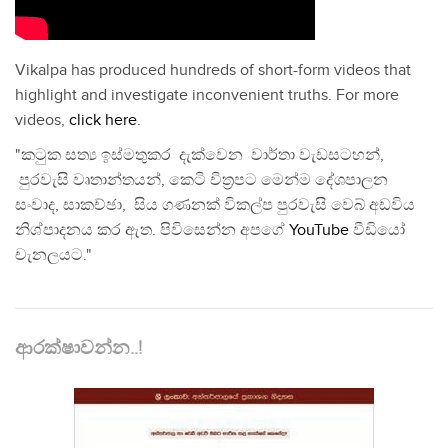
Vikalpa has produced hundreds of short-form videos that
highlight and investigate inconvenient truths. For more
videos,
click here
.
"කටුක සත්‍ය ඉස්මතුකර දැක්වෙන වාර්තා වැඩසටහන්,
පුරවැසි වෘතාන්තයන්, කෙටි චිත්‍රපට මෙන්ම දේශපාලන
සංවාද, සාකච්ඡා, සිය ගණනක් විකල්ප පුරවැසි වෙබ් අඩවිය
නිශ්පාදනය කර ඇත. පිවිසෙන්න අපගේ
YouTube
වීඩියෝ
චැනලයට."
ආරක්ෂාවන්න..!