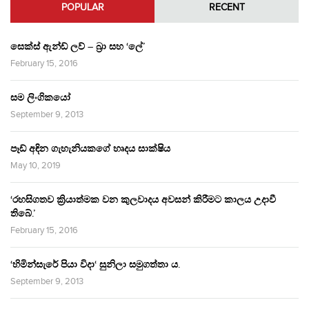
POPULAR
RECENT
සෙක්ස් ඇන්ඩ් ලව් – බ්‍රා සහ ‘ලේ’
February 15, 2016
සම ලිංගිකයෝ
September 9, 2013
පෑඩ් අඳින ගැහැනියකගේ හෘදය සාක්ෂිය
May 10, 2019
‘රහසිගතව ක්‍රියාත්මක වන කුලවාදය අවසන් කිරීමට කාලය උදාවී
තිබේ.’
February 15, 2016
‘හිමින්සැරේ පියා විදා‘ සුනිලා සමුගත්තා ය.
September 9, 2013