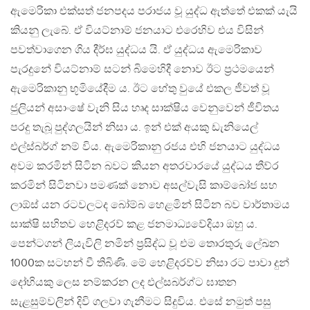
ඇමෙරිකා එක්සත් ජනපදය පරාජය වූ යුද්ධ ඇත්තේ එකක් යැයි
කියනු ලැබේ. ඒ වියට්නාම් ජනයාට එරෙහිව එය විසින්
පවත්වාගෙන ගිය දීර්ඝ යුද්ධය යි. ඒ යුද්ධය ඇමෙරිකාව
පැරදුනේ වියට්නාම් සටන් බිමෙහිදී නොව ඊට ප්‍රථමයෙන්
ඇමෙරිකානු භූමියේදීම ය. ඊට හේතු වුයේ එකල ජීවත් වූ
ජුලියන් අසාංෂේ වැනි සිය හෘද සාක්ෂිය වෙනුවෙන් ජීවිතය
පරදු තැබූ පුද්ගලයින් නිසා ය. ඉන් එක් අයකු ඩැනියෙල්
එල්ස්බර්ග් නම් විය. ඇමෙරිකානු රජය එහි ජනයාට යුද්ධය
අවම කරමින් සිටින බවට කියන අතරවාරයේ යුද්ධය තීව්ර
කරමින් සිටිනවා පමණක් නොව අසල්වැසි කාම්බෝජ සහ
ලාඕස් යන රටවලටද බෝම්බ හෙළමින් සිටින බව වාර්තාමය
සාක්ෂි සහිතව හෙළිදරව් කළ ජනමාධ්‍යවේදියා ඔහු ය.
පෙන්ටගන් ලියැවිලි නමින් ප්‍රසිද්ධ වූ එම තොරතුරු ලේඛන
1000ක සටහන් වී තිබිණි. මේ හෙළිදරව්ව නිසා රට පාවා දුන්
දෝහියකු ලෙස නම්කරන ලද එල්සබර්ග්ට ඝාතන
සැළසුම්වලින් දිවි ගලවා ගැනීමට සිදුවිය. එසේ නමුත් පසු