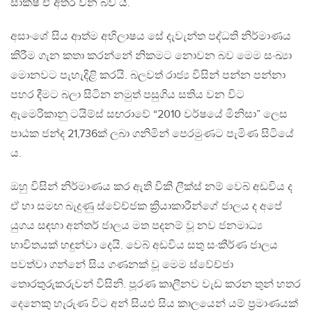
සාක්ෂි ඒ අතර වන බව යි.
අසාංශේ සිය ආත්ම අභිලාෂය සේ දැවැන්ත පද්ධති නිර්මාණය
කිරීම ගැන කතා කරන්නේ නිකමට නොවන බව මෙම සංඛ්‍යා
මොනවට පැහැදිළි කරයි. බලවත් රාජ්‍ය විසින් පන්න පන්නා
පහර දීමට බලා සිටින නමුත් පසුගිය සතිය වන විට
ඇමෙරිකානු ටයිම්ස් සඟරාවේ “2010 වර්ෂයේ මිනිසා” ලෙස
පාඨක ජන්ද 21,736ක් ලබා ගනිමින් පෙරමුණට පැමිණ සිටියේ
ය.
ඔහු විසින් නිර්මාණය කර ඇති විකි ලීක්ස් නම් වෙබ් අඩවිය ද
ඒ හා සමඟ බැදුණු ස්වේච්ජක ක්‍රියාකාරීන්ගේ ජාලය ද අපේ
යුගය සඳහා අන්තර් ජාලය මත පදනම් වූ නව ජනමාධ්‍ය
භාවිතයක් හඳුන්වා දෙයි. වෙබ් අඩවිය සතු සංකීර්ණ ජාලය
පවත්වා ගන්නේ සිය ගණනක් වූ මෙම ස්වේච්ජා
තොරතුරුකරුවන් විසිනි. පූරණ කාලීනව වැඩ කරන තුන් හතර
දෙනෙකු හැරුණ විට අන් සියළු සිය කාලයෙන් යම් ප්‍රමාණයක්