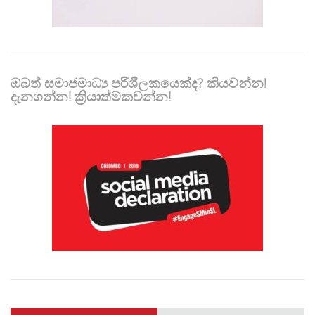
ඔබත් සමාජමාධ්‍ය පරිශීලකයෙක්ද? කියවන්න!
දැනගන්න! ක්‍රියාත්මකවන්න!