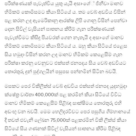
පරීක්ෂණයක් පැවැත්විය යුතු යැයි අසාංශේ් ජිනීවා මානව
හිමිකම් කොමිසමට කියා සිටියේ ය. තම වෙබ් අඩවිය විසින්
පළ කරන ලද ඇමෙරිකානු ආරක්ෂ ලිපි ගොනු විසින් පෙන්වා
දෙන සිවිල් වැසියන් ඝාතනය කිරීම් ගැන පරීක්ෂණයක්
පැවැත්වීමට කිසිදු පියවරක් ගෙන නැතැයි ද අසාංශේ මානව
හිමිකම් කොමිසමට කියා සිටියේ ය. ඔහු කියා සිටියේ එළෙස
සිය හමුදා විසින් කරන ලද මානව හිමිකම් කෙළෙසීම් ගැන
පරීක්ෂා කරනු වෙනුවට එක්සත් ජනපදය සිය වෙබ් අඩවියට
තොරතුරු දුන් පුද්ගලයින් පසුපස පන්නමින් සිටින බවයි.
මසකට පෙර විකිලීක්ස් වෙබ් අඩවිය එක්සත් ජනපද යුදහමුදා
ක්ෂේත්‍ර වාර්තා 400,000ක් පළ කරමින් කියා සිටියේ විවිධ
මානව හිමිකම් කෙළෙසීම් පිළිබඳ සාක්ෂිමය තොරතුරු එහි
අඩංඟු වන බවයි. මෙම හෙලිදරවිවට පෙර පසුගිය ගිම්හානයේ
දී තවත් එවැනි ලේඛන 75,000ක් පළකරමින් විකි ලීක්ස් කියා
සිටියේ සිය ගණනක් සිවිල් වැසියන් ඝාතනය කිරීම පිළිබඳ