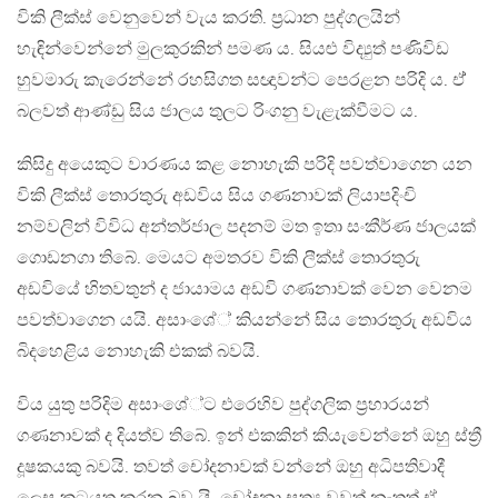
විකි ලීක්ස් වෙනුවෙන් වැය කරති. ප්‍රධාන පුද්ගලයින්
හැඳින්වෙන්නේ මුලකුරකින් පමණ ය. සියළු විද්‍යුත් පණිවිඩ
හුවමාරු කැරෙන්නේ රහසිගත සඥාවන්ට පෙරළන පරිදි ය. ඒ්
බලවත් ආණ්ඩු සිය ජාලය තුලට රිංගනු වැළැක්වීමට ය.
කිසිදු අයෙකුට වාරණය කළ නොහැකි පරිදි පවත්වාගෙන යන
විකි ලීක්ස් තොරතුරු අඩවිය සිය ගණනාවක් ලියාපදිංචි
නම්වලින් විවිධ අන්තර්ජාල පදනම් මත ඉතා සංකීර්ණ ජාලයක්
ගොඩනගා තිබේ. මෙයට අමතරව විකි ලීක්ස් තොරතුරු
අඩවියේ හිතවතුන් ද ජායාමය අඩවි ගණනාවක් වෙන වෙනම
පවත්වාගෙන යයි. අසාංශේ් කියන්නේ සිය තොරතුරු අඩවිය
බිදහෙළිය නොහැකි එකක් බවයි.
විය යුතු පරිදිම අසාංශේ්ට එරෙහිව පුද්ගලික ප්‍රහාරයන්
ගණනාවක් ද දියත්ව තිබේ. ඉන් එකකින් කියැවෙන්නේ ඔහු ස්ත්‍රී
දූෂකයකු බවයි. තවත් චෝදනාවක් වන්නේ ඔහු අධිපතිවාදී