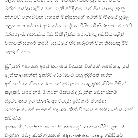
ලෙස කටයුතු කරන බව යි. චෝදනා සත්‍ය වුවත් නැතත් ඒ
මගින් සෝදා හැරිය නොහැකි පරිදි අසාංශේ සිය පා සළකුණු
නිහඩව නොසිටින යහපත් මිනිසුන්ගේ ගමන් මාර්ගයේ ප්‍රබල
ලෙස සටහන් කර අවසන් ය. යුද්ධය විසින් මිනිස්කමට එරෙහි
බරපතලම අපරාධය බව විකි ලීක්ස් තොරතුරු අඩවිය යළිත්
වතාවක් සනාථ කරයි. යුද්ධයේ හිමිකරුවන් වන කිසිවකු ඊට
කැමැති නැත.
ජුලියන් අසාංශේ අපේ කාලයේ වීරයකු වන්නේ අපේ කාලයේ
ඇති කාලකන්නි අකර්මණය බවට ඔහු ඉදිරිපත් කරන
අභියෝගය නිසා ය. ඔහුගේ දැවැන්ත හෙළිදරව් කිරීම් විසින්
කළකට පෙර නම් මහජන මතයේ දැවැන්ත වෙනස්කම්
සිදුවන්නට ඉඩ තිබුණි. අද එවැනි ඉදිරිගාමී මහජන
මනෝබාවයක් ඇත්තේ කලාතුරකින් විශේෂ තත්ත්වයන් යටතේ
පමණය.
අසාංශේ් ඇත්ත වශයෙන්ම නම් අදුරු අහසක රිදී වලාවක්
වැන්න. වෙලාවක් ඇතොත් http://wikileaks.org/ අඩවියට