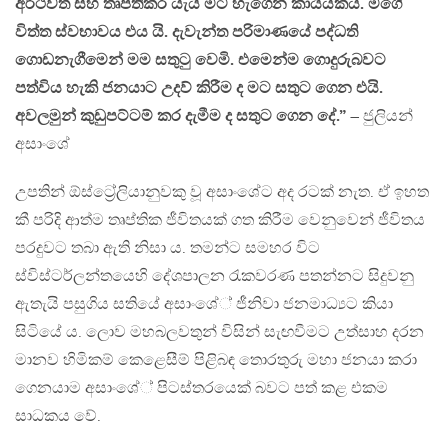
අර්ථවත් සහ තෘප්තිකර යැයි මට හැගෙන කාර්‍යයකය. මගේ
විත්ත ස්වභාවය එය යි. දැවැන්ත පරිමාණයේ පද්ධති
ගොඩනැගීමෙන් මම සතුටු වෙමි. එමෙන්ම ගොදුරුබවට
පත්විය හැකි ජනයාට උදව් කිරීම ද මට සතුට ගෙන එයි.
අවලමුන් කුඩුපට්ටම් කර දැමීම ද සතුට ගෙන දේ.”
– ජුලියන්
අසාංශේ
උපතින් ඕස්ට්‍රේලියානුවකු වූ අසාංශේට අද රටක් නැත. ඒ ඉහත
කී පරිදි ආත්ම තෘප්තික ජීවිතයක් ගත කිරීම වෙනුවෙන් ජීවිතය
පරදුවට තබා ඇති නිසා ය. තමන්ට සමහර විට
ස්විස්ටර්ලන්තයෙහි දේශපාලන රැකවරණ පතන්නට සිදුවනු
ඇතැයි පසුගිය සතියේ අසාංශේ් ජීනිවා ජනමාධ්‍යට කියා
සිටියේ ය. ලොව මහබලවතුන් විසින් සැඟවීමට උත්සාහ දරන
මානව හිමිකම් කෙළෙසීම් පිළිබඳ තොරතුරු මහා ජනයා කරා
ගෙනයාම අසාංශේ් පිටස්තරයෙක් බවට පත් කළ එකම
සාධකය වේ.