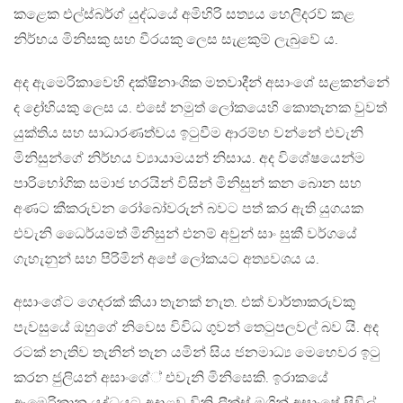
කළෙක එල්ස්බර්ග් යුද්ධයේ අමිහිරි සත්‍යය හෙලිදරව් කළ
නිර්භය මිනිසකු සහ වීරයකු ලෙස සැළකුම් ලැබුවේ ය.
අද ඇමෙරිකාවෙහි දක්ෂිනාංශික මතවාදීන් අසාංශේ සළකන්නේ
ද ද්‍රෝහියකු ලෙස ය. එසේ නමුත් ලෝකයෙහි කොතැනක වුවත්
යුක්තිය සහ සාධාරණත්වය ඉටුවීම ආරම්භ වන්නේ එවැනි
මිනිසුන්ගේ නිර්භය ව්‍යායාමයන් නිසාය. අද විශේෂයෙන්ම
පාරිභෝගික සමාජ හරයින් විසින් මිනිසුන් කන බොන සහ
අණට කීකරුවන රෝබෝවරුන් බවට පත් කර ඇති යුගයක
එවැනි ධෛර්යමත් මිනිසුන් එනම් අවුන් සාං සුකී වර්ගයේ
ගැහැනුන් සහ පිරිමින් අපේ ලෝකයට අත්‍යවශය ය.
අසාංශේට ගෙදරක් කියා තැනක් නැත. එක් වාර්තාකරුවකු
පැවසුයේ ඔහුගේ නිවෙස විවිධ ගුවන් තෙටුපලවල් බව යි. අද
රටක් නැතිව තැනින් තැන යමින් සිය ජනමාධ්‍ය මෙහෙවර ඉටු
කරන ජුලියන් අසාංශේ් එවැනි මිනිසෙකි. ඉරාකයේ