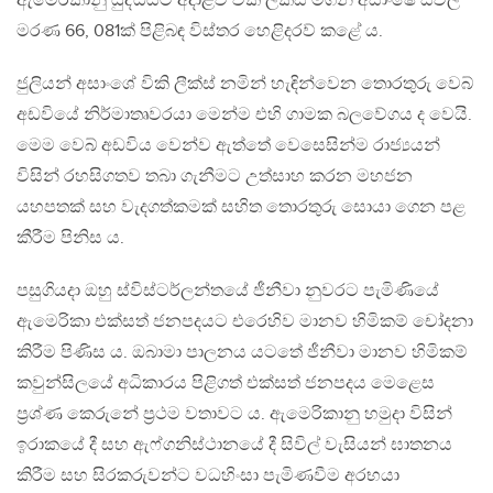
ඇමෙරිකානු යුද්ධයට අදාළව විකි ලීක්ස් මගින් අසාංෂේ සිවිල්
මරණ 66, 081ක් පිළිබඳ විස්තර හෙළිදරව් කළේ ය.
ජුලියන් අසාංශේ විකි ලීක්ස් නමින් හැඳින්වෙන තොරතුරු වෙබ්
අඩවියේ නිර්මාතෘවරයා මෙන්ම එහි ගාමක බලවේගය ද වෙයි.
මෙම වෙබ් අඩවිය වෙන්ව ඇත්තේ වෙසෙසින්ම රාජ්‍යයන්
විසින් රහසිගතව තබා ගැනීමට උත්සාහ කරන මහජන
යහපතක් සහ වැදගත්කමක් සහිත තොරතුරු සොයා ගෙන පළ
කීරීම පිනිස ය.
පසුගියදා ඔහු ස්විස්ටර්ලන්තයේ ජීනීවා නුවරට පැමිණියේ
ඇමෙරිකා එක්සත් ජනපදයට එරෙහිව මානව හිමිකම් චෝදනා
කිරීම පිණිස ය. ඔබාමා පාලනය යටතේ ජීනීවා මානව හිමිකම්
කවුන්සිලයේ අධිකාරය පිළිගත් එක්සත් ජනපදය මෙළෙස
ප්‍රශ්ණ කෙරුනේ ප්‍රථම වතාවට ය. ඇමෙරිකානු හමුදා විසින්
ඉරාකයේ දී සහ ඇෆ්ගනිස්ථානයේ දී සිවිල් වැසියන් ඝාතනය
කිරීම සහ සිරකරුවන්ට වධහිංසා පැමිණවීම අරභයා