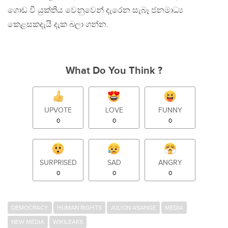
ගොඩ වී යුක්තිය වෙනුවෙන් දැරෙන සැබෑ ජනමාධ්‍ය
කෙළසකදැයි දැක බලා ගන්න.
What Do You Think ?
UPVOTE
LOVE
FUNNY
0
0
0
SURPRISED
SAD
ANGRY
0
0
0
DEMOCRACY
HUMAN RIGHTS
JULION ASANGE
MEDIA
NEW MEDIA
WIKILEAKS