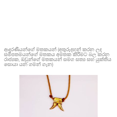
ආදරණීයන්ගේ මතකයන් (අතුරුදහන් කරන ලද
සමීපතමයන්ගේ මතකය අමතක කිරීමට බල කරන
රාජ්‍යක, ඔවුන්ගේ මතකයන් සමග සත්‍ය සහ යුක්තිය
සොයා යන ගමන් ගැන)