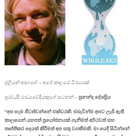
ජුලියන් අසාංශේ – අපේ කාලයේ වීරයෙක්
පුරවැසි මාධ්‍යවේදියකුගේ සටහන් –
සුනන්ද දේශප්‍රිය
“අප හැම ජීවත්වන්නේ එක්වරකි. එබැවින්ම අපට ලැබී ඇති
කාලයෙන් යහපත් ප්‍රයෝජනයක් ගැනීමත් අර්ථවත් සහ
තෘප්තිකර දෙයක් කිරීමත් අප සතු වගකීමකි. මා යෙදී සිටින්නේ