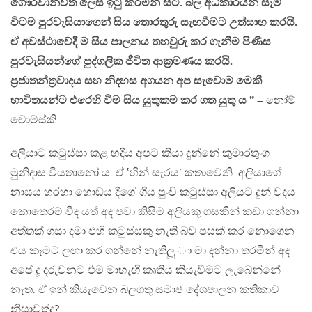
ගෞරවාන්විත ලෙස ඉටු කරමින් සිටී. බල අධිකාරයන් සෑම
විටම පුරවැසියාගෙන් සිය තොරතුරු සැඟවීමට උත්සාහ කරයි.
ඒ අවස්ථාවේදී ම සිය පාලනය තහවුරු කර ගැනීම පිණිස
පුරවැසියන්ගේ පුද්ගලික ජීවිත ආක්‍රමණය කරයි.
ප්‍රජාතන්ත්‍රවාදය සහ නිදහස අගයන අප සැවොම මෙකී
භාවිතයන්ට එරෙහි වීම සිය යුතුකම කර ගත යුතු ය ”
– නෝම්
චොම්ස්කි
අලියාට කටුස්සා කළ හදිය අපට කියා දුන්නේ කුමාරතුංග
මුනිදාස වියතානෝ ය. ඒ ‛හීන් සැරය’ කතාවෙනි. අලියාගේ
නාසය හරහා හොඬය දිගේ ගිය පුංචි කටුස්සා අලියට දුන් වදය
කොතෙරම් වීද යත් අද පවා කිසිම අලියකු ගසකින් කඩා ගන්නා
අත්තක් ගසා දමා එහි කටුස්සකු නැති බව පසක් කර නොගෙන
එය කෑමට ලඟා කර ගන්නේ නැතිලූ ෟ මා දන්නා තරමින් අද
අපේ දූ දරුවනට එම මාහැඟි කෘතිය කියැවීමට ලැබෙන්නේ
නැත. ඒ ඉන් කියැවෙන බලගතු සමාජ දේශපාලන කතිකාව
නිසාවත්ද?