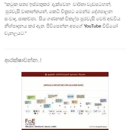
"කටුක සත්‍ය ඉස්මතුකර දැක්වෙන වාර්තා වැඩසටහන්,
පුරවැසි වෘතාන්තයන්, කෙටි චිත්‍රපට මෙන්ම දේශපාලන
සංවාද, සාකච්ඡා, සිය ගණනක් විකල්ප පුරවැසි වෙබ් අඩවිය
නිශ්පාදනය කර ඇත. පිවිසෙන්න අපගේ
YouTube
වීඩියෝ
චැනලයට."
ආරක්ෂාවන්න..!