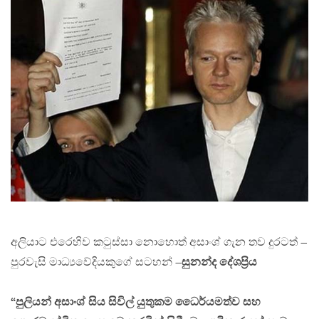
අලියාට එරෙහිව කටුස්සා නොහොත් අසාංශ් ගැන තව දුරටත් –
පුරවැසි මාධ්‍යවේදියකුගේ සටහන් –
සුනන්ද දේශප්‍රිය
“පුලියන් අසාංශ් සිය සිවිල් යුතුකම ධෛර්යමත්ව සහ