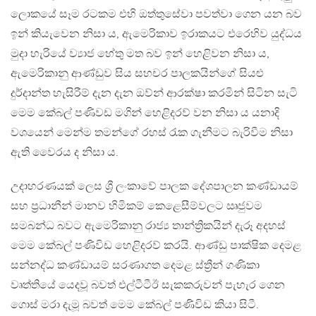
ලොකයේ සෑම රටකම එහි ඔත්තුසේවා පවත්වා ගෙන යන බව
ඉන් කියැවෙන නිසා ය, ඇමෙරිකාව ඉරාකයට එරෙහිව යුද්ධය
මුදා හැරියේ ව්‍යාජ හේතු මත බව ඉන් හෙළිවන නිසා ය,
ඇමෙරිකානු ආණ්ඩුව සිය සහචර පාලකයින්ගේ සියළු
දුර්දාන්ත හැසිරීම් දැන දැන ඔව්න් ආරක්ෂා කරමින් සිටින සැටි
මෙම කේබල් පණිවඩ මගින් හෙළිදරව් වන නිසා ය යනාදි
වශයෙන් මෙන්ම තමන්ගේ රහස් රැක ගැනීමට බැරිවීම නිසා
ඇති වෛරය ද නිසා ය.
උදාහරණයක් ලෙස ශ්‍රී ලංකාවේ පාලක දේශපාලන කණ්ඩායම්
සහ ප්‍රධානීන් මානව හිමිකම් කෙළෙසීම්වලට ඍජුවම
සමබන්ධ බවට ඇමෙරිකානු රාජ්‍ය තාන්ත්‍රිකයින් දැරූ අදහස්
මෙම කේබල් පණිවිඩ හෙළිදරව් කරයි. ආණ්ඩු පාක්ෂික දෙමළ
සන්නද්ධ කණ්ඩායම් සරණාගත දෙමළ ස්ත්‍රීන් ගණිකා
වෘත්තියේ යෙදවූ බවත් එල්ටීටීඊ සැකකරුවන් පැහැර ගෙන
ගොස් මරා දැමූ බවත් මෙම කේබල් පණිවිඩ කියා සිටී.