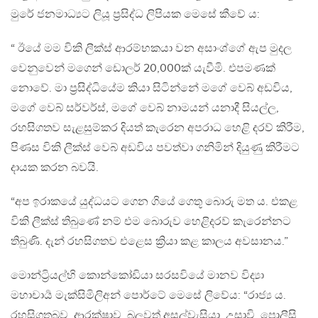
මුරේ ජනමාධ්‍යට ලියූ ප්‍රසිද්ධ ලිපියක මෙසේ කීවේ ය:
“ ඊයේ මම විකි ලීක්ස් ආරම්භකයා වන අසාංශ්ගේ ඇප මුදල
වෙනුවෙන් මගෙන් ඩොලර් 20,000ක් යැවීමි. එපමණක්
නොවේ. මා ප්‍රසිද්ධියේම කියා සිටින්නේ මගේ වෙබ් අඩවිය,
මගේ වෙබ් සර්වර්ස්, මගේ වෙබ් නාමයන් යනාදී සියල්ල,
රහසිගතව සැළසුම්කර දියත් කැරෙන අපරාධ හෙළි දරව් කිරීම,
පිණස විකි ලීක්ස් වෙබ් අඩවිය පවත්වා ගනිමින් දියුණු කිරීමට
දායක කරන බවයි.
“අප ඉරාකයේ යුද්ධයට ගෙන ගියේ ගෙතූ බොරු මත ය. එකළ
විකි ලීක්ස් තිබුණේ නම් එම බොරුව හෙළිදරව් කැරෙන්නට
තිබුණි. දැන් රහසිගතව එළෙස ක්‍රියා කළ කාලය අවසානය.”
මොන්ට්‍රියල්හි කොන්කෝඩියා සරසවියේ මානව විද්‍යා
මහාචාර්‍ය මැක්සිමිලිඅන් පොර්ටේ මෙසේ ලිවේය: “රාජ්‍ය ය.
රහසිගතබව. ආරක්ෂාව. බලවත් අසල්වැසියා. උසාවි. පොලීසි.