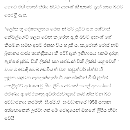
නොව එහි පහන් තිරය බවට අසාංශ් කී කතාව දැන් සත්‍ය බවට
පෙරළී ඇත.
“ලෝක භූ දේශපාලනය මෙතැන් සිට පුර්ව සහ පශ්චාත්
කේබල්ගේට් ලෙස වෙන් කැරෙනු ඇති බවට අසාංශ් ගේ
කියමන සමඟ අපට එකඟ විය හැකි ය. කැරොන් රොස් නම්
බ්‍රිතාන්‍ය රාජ්‍ය තාන්ත්‍රිකයා කී පරිදි දැන් ඉතිහාසය දාතම දරනු
ඇත්තේ පූර්ව විකි ලීක්ස් සහ පශ්චාත් විකි ලීක්ස් යනුවෙනි ”.
වාම මතවාදී වෙබ් අඩවියක් වන කවුන්ටර් ප්න්ච් හි
මූලිකයකුවන ඇලෙක්සැන්ඩර් කොක්බර්න් විකි ලීක්ස්
හෙළිදරව් අරභයා වු සිය ලිපිය අවසන් කලේ අසාංශ්ගේ
මරණය ඇමෙරිකානු අධිරාජ්‍යවාදයේ කැමැත්ත වන බව
අවධාරනය කරමිනි. සී.අයි.ඒ. සංවිධානයේ 1958 ඝාතන
අත්පොතෙන් උප්ටා ගත් මේ ජොදයෙන් ඔහුගේ ලිපිය නිමා
වෙයි.