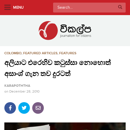
S
Search
MENU
k
for:
i
p
t
o
m
COLOMBO
,
FEATURED ARTICLES
,
FEATURES
a
i
අලියාට එරෙහිව කටුස්සා නොහොත්
n
අසාංශ් ගැන තව දුරටත්
c
o
KARAPOTHTHA
n
on
December 28, 2010
t
e
n
t