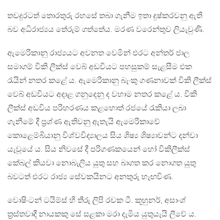
තවදුරටත් තොරතුරු රහසේ තබා ගැනීම ඉතා දුෂ්කරවනු ඇති
බව අධිරාජ්‍යය තේරුම් ගත්තේය. මරණ වරෙන්තුව ලියැවුණි.
ඇමෙරිකානු රාජ්‍යයට අවනත වෙමින් එරට අන්තර් ජාල
සමාගම් විකි ලීක්ස් වෙබ් අඩවියට පහසුකම් සැළසීම එක
රැයින් නතර කළේ ය. ඇමෙරිකානු බැංකු ගණනාවක් විකි ලීක්ස්
වෙබ් අඩවියට අදාළ ගනුදෙනු ද වහාම නතර කළේ ය. විකි
ලීක්ස් අඩවිය පරිහරණය කළහොත් රජයේ රැකියා ලබා
ගැනීමේ දී ප්‍රශ්ණ ඇතිවනු ඇතැයි ඇමෙරිකාවේ
කොළෙම්බියානු විශ්වවිද්‍යාලය සිය ශිෂ්‍ය ශිෂ්‍යාවන්ට දන්වා
යැවූයේ ය. සිය නිවසේ දී පරිගණකයෙන් හෝ විකිලීක්ස්
කේබල් කියවා නොබැලිය යුතු සහ බාගත කර නොගත යුතු
බවටත් එරට රාජ්‍ය සේවකයිනට අනතුරු හැඟවිණ.
වොෂිංටන් ටයිම්ස් හි තීරු ලිපි රචක ටී. කූහුනර්, අසාංශ්
ත්‍රස්තවාදී නායකකු සේ සළකා මරා දැමිය යුතුයැයි ලීවේ ය.