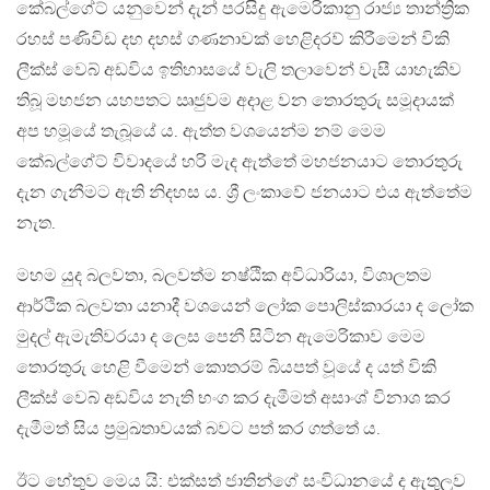
කේබල්ගේට් යනුවෙන් දැන් පරසිදු ඇමෙරිකානු රාජ්‍ය තාන්ත්‍රික
රහස් පණිවිඩ දහ දහස් ගණනාවක් හෙළිදරව් කිරීමෙන් විකි
ලීක්ස් වෙබ් අඩවිය ඉතිහාසයේ වැලි තලාවෙන් වැසී යාහැකිව
තිබූ මහජන යහපතට ඍජුවම අදාළ වන තොරතුරු සමූදායක්
අප හමූයේ තැබූයේ ය. ඇත්ත වශයෙන්ම නම් මෙම
කේබල්ගේට් විවාදයේ හරි මැද ඇත්තේ මහජනයාට තොරතුරු
දැන ගැනීමට ඇති නිදහස ය. ශ්‍රී ලංකාවේ ජනයාට එය ඇත්තේම
නැත.
මහම යුද බලවතා, බලවත්ම නෂ්ඨික අවිධාරියා, විශාලතම
ආර්ථික බලවතා යනාදී වශයෙන් ලෝක පොලිස්කාරයා ද ලෝක
මුදල් ඇමැතිවරයා ද ලෙස පෙනී සිටින ඇමෙරිකාව මෙම
තොරතුරු හෙළි වීමෙන් කොතරම් බියපත් වූයේ ද යත් විකි
ලීක්ස් වෙබ් අඩවිය නැති භංග කර දැමීමත් අසාංශ් විනාශ කර
දැමීමත් සිය ප්‍රමුඛතාවයක් බවට පත් කර ගත්තේ ය.
ඊට හේතුව මෙය යි: එක්සත් ජාතින්ගේ සංවිධානයේ ද ඇතුලුව