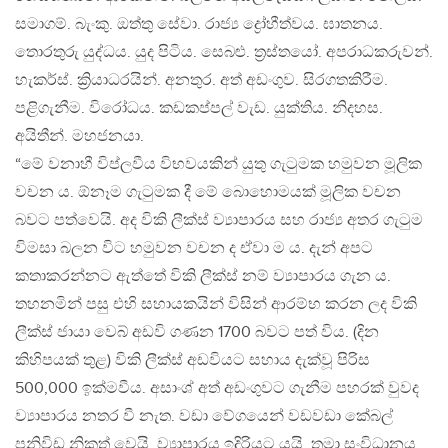
සමාගම්. බැංකු. ඔත්තු සේවා. රාජ්‍ය ද්‍රෝහීත්වය. ඝාතනය.
තොරතුරු යුද්ධය. යුද පිටිය. සෙබළු. ත්‍රස්තයෝ. අපරාධකරුවන්.
හැකර්ස්. ක්‍රියාධරයින්. අනතුර. අත් අඩංගුව. සිරගතකිරීම.
පළිගැනීම. විරෝධය. කඩකප්පල් වැඩ. යුක්තිය. නිදහස.
අයිතීන්. මහජනයා.
“මේ වනාහී විප්ලවීය විභවයකින් යුතු ගැටුමක හමුවන මූලික
වචන ය. ඕනෑම ගැටුමක දී මේ බොහොමයක් මූලික වචන
බවට පත්වෙයි. අද විකි ලීක්ස් ව්‍යාපාරය සහ රාජ්‍ය අතර ගැටුම
විමසා බලන විට හමුවන වචන ද ඒවා ම ය. දැන් අපට
කතාකරන්නට ඇත්තේ විකි ලීක්ස් නම් ව්‍යාපාරය ගැන ය.
තහනමින් පසු එහි සහායකයින් විසින් ආරම්භ කරන ලද විකි
ලීක්ස් ජායා වෙබ් අඩවි ගණන 1700 බවට පත් විය. (දින
කිහිපයක් තුළ) විකි ලීක්ස් අඩවියට සහාය දැක්වූ පිරිස
500,000 ඉක්මවීය. අසාංශ් අත් අඩංගුවට ගැනීම පහරක් වුවද
ව්‍යාපාරය නතර වී නැත. වඩා වේගයෙන් වඩවඩා කේබල්
පනිවිඩ නිකුත් වෙයි. ව්‍යාපාරය ඉදිරියට යයි. තමා සංවිධානය