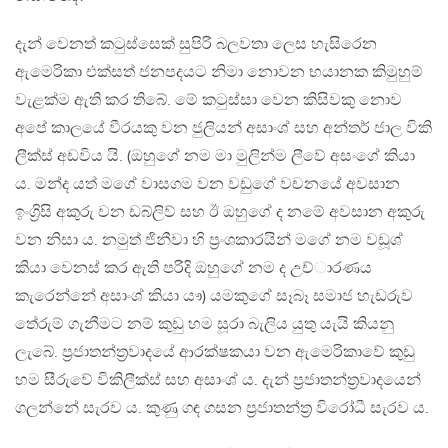
දැන් වෙනත් කටුස්සෙක් සුපිරි බලවතා ලෙස හැසිරෙන
ඇමෙරිකා එක්සත් ජනපදයට නිමා නොවන භයානක කිමුහුම්
වැළක්ම ඇති කර තිබේ. මේ කටුස්සා වෙන කිසිවකු නොව
අපේ කාලයේ වීරයකු වන ජුලියන් අසාංශ් සහ අන්තර් ජාල විකි
ලීක්ස් අඩවිය යි. (ඔහුගේ නම මා මුලින්ම ලීවේ අසංගේ කියා
ය. මන්ද යත් මගේ වාසගම වන වඩුගේ වචනයේ අවසාන
ඉංග්‍රිසි අකුරු වන ඩබ්ලිව් සහ ඊ ඔහුගේ ද නමේ අවසාන අකුරු
වන නිසා ය. නමුත් ජිනීවා හි ප්‍රංශකාරයින් මගේ නම වඩූශ්
කියා වෙනස් කර ඇති පරිදි ඔහුගේ නම ද උච්ාරණය
කැරෙන්නේ අසාංශ් කියා යෟ) යමකුගේ සෑබෑ සමාජ හැඩරුව
තේරුම් ගැනීමට නම් කුඩු හම සූරා බැලිය යුතු යැයි කියනු
ලැබේ. ප්‍රජාතන්ත්‍රවාදයේ ආරක්ෂකයා වන ඇමෙරිකාවේ කුඩු
හම සීරුවේ විකිලීක්ස් සහ අසාංශ් ය. දැන් ප්‍රජාතන්ත්‍රවාදයෙන්
ගලන්නේ සැරව ය. කුණු ගඳ ගසන ප්‍රජාතන්ත්‍ර විරෝධී සැරව ය.