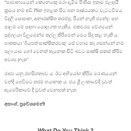
“සාමාන්‍යයෙන් කෙනෙකෙු මරා දැමීම පිණිස ඉතාම ඵලදායී
ක්‍රමය නම් අඩි 75ක ඉහළක සිට ඝන පෘෂ්ඨයකට වැට්ටවීමය.
විදුලි සොපාන, අනාරක්ෂිත තරප්පු, පියන් නැති ජනේල සහ
පාලම් මේ සඳහා යොදා ගත හැකිය. එකවරම වේගයෙන්
පුද්ගලයා විලුඹෙන්ම තල්ලු කිරීමෙන් මෙය සිදු කළ හැකි ය.
ඝාතකයා ‛බියපත් සාක්ෂිකරවකු’ සේ වහාම කෑ ගසන්නේ නම්
පලා යාම හෝ වෙනත් තැනෙක සිටි බවට සාක්ෂි සකස් කිරීම
අවශ්‍ය නැත”
රාජ්‍ය යනු රහසිගතබව ය. ඊට අභියෝග කිරීම මරණයෙන්
වන්දි ගෙවීමට තරම් භයානක ය. එය ශ්‍රී ලංකාවේදී වුවත්
ඇමෙරිකාවේ දී වුවත් වෙනසක් නැත.
අසාංශ්, ප්‍රවේශමෙන්!
What Do You Think ?