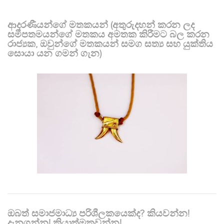
ආදරණීයන්ගේ මතකයන් (අතුරුදහන් කරන ලද
සමීපතමයන්ගේ මතකය අමතක කිරීමට බල කරන
රාජ්‍යක, ඔවුන්ගේ මතකයන් සමග සත්‍ය සහ යුක්තිය
සොයා යන ගමන් ගැන)
ඔබත් සමාජමාධ්‍ය පරිශීලකයෙක්ද? කියවන්න!
දැනගන්න! ක්‍රියාත්මකවන්න!