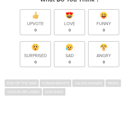
UPVOTE
LOVE
FUNNY
0
0
0
SURPRISED
SAD
ANGRY
0
0
0
END OF THE WAR
HUMAN RIGHTS
JULION ASANGE
MEDIA
VIKALPA SRI LANKA
WIKILEAKS