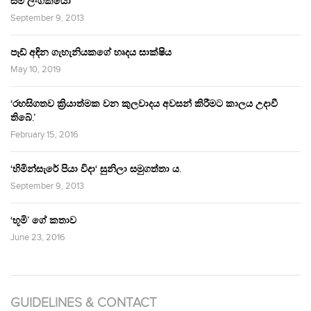
සම ලිංගිකයෝ
September 9, 2013
පෑඩ් අඳින ගැහැනියකගේ හෘදය සාක්ෂිය
May 10, 2019
‘රහසිගතව ක්‍රියාත්මක වන කුලවාදය අවසන් කිරීමට කාලය උදාවී
තිබේ.’
February 15, 2016
‘හිමින්සැරේ පියා විදා‘ සුනිලා සමුගත්තා ය.
September 9, 2013
‘භූමි’ ගේ කතාව
June 23, 2016
GUIDELINES & CONTACT