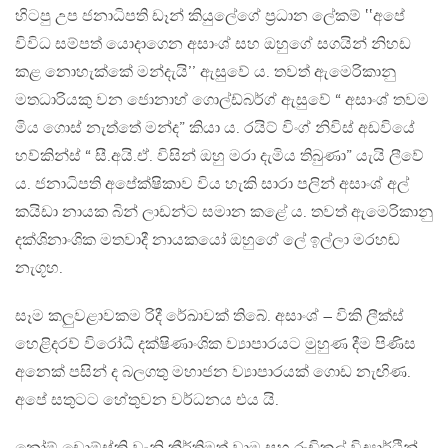
හිටපු උප ජනාධිපති ඩෑන් කියුලේගේ ප්‍රධාන ලේකම් ‛‛අපේ
විවිධ සම්පත් යොදාගෙන අසාංශ් සහ ඔහුගේ සගයින් නිහඩ
කළ නොහැක්කේ මන්දැයි’’ ඇසුවේ ය. තවත් ඇමෙරිකානු
මතධාරියකු වන ජොනාහ් ගොල්ඩ්බර්ග් ඇසුවේ “ අසාංශ් තවම
මිය ගොස් නැත්තේ මන්ද” කියා ය. රයිට් විංග් නිවිස් අඩවියේ
හව්කින්ස් “ සී.අයි.ඒ. විසින් ඔහු මරා දැමිය තිබුණා” යැයි ලීවේ
ය. ජනාධිපති අපේක්ෂිකාව විය හැකි සාරා පලින් අසාංශ් අල්
කයිඩා නායක බින් ලාඩන්ට සමාන කළේ ය. තවත් ඇමෙරිකානු
දක්ශිනාංශික මතවාදී නායකයෝ ඔහුගේ ලේ ඉල්ලා මරහඬ
නැගූහ.
සෑම කලුවළාවකම රිදී රේඛාවක් තිබේ. අසාංශ් – විකි ලීක්ස්
හෙළිදරව් විරෝධී දක්ෂිණාංශික ව්‍යාපාරයට මුහුණ දීම පිණිස
අනෙක් පසින් ද බලගතු මහාජන ව්‍යාපාරයක් ගොඩ නැඟිණ.
අපේ සතුටට හේතුවන වර්ධනය එය යි.