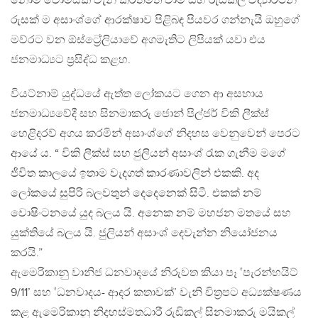
නෝම් චොම්ස්කි වැනි කීර්තිමත් වාම සහ රුඩිකල් විද්‍යාර්ථින්
රුසක් ම අසාංශ්ගේ ආරක්ෂාව පිළිබඳ පියවර ගන්නැයි ඔහුගේ
මව්රට වන ඕස්ට්‍රේලියාවේ අගමැතිට ලිපියක් යවා එය
ජනමාධ්‍යට ප්‍රසිද්ධ කළහ.
වියට්නාම් යුද්ධයේ ඇත්ත ලෝකයට ගෙන ආ අසහාය
ජනමාධ්‍යවේදී සහ සිනමාකරු ජොන් පිල්ජර් විකි ලීක්ස්
හෙළිදරව් අගය කරමින් අසාංශ්ගේ නිදහස වෙනුවෙන් පෙරට
ආයේ ය. “ විකි ලීක්ස් සහ ජුලියන් අසාංශ් රැක ගැනීම මගේ
ජීවිත කාලයේ ඉතාම වැදගත් කාරණාවලින් එකකි. අද
ලෝකයේ සුපිරි බලවතුන් දෙදෙනෙක් සිටී. එකක් නම්
වොෂිංටනයේ යුද බලය යි. අනෙක නම් මහජන මතයේ සහ
යුක්තියේ බලය යි. ජුලියන් අසාංශ් දෙවැන්න නියෝජනය
කරයි.”
ඇමෙරිකානු වානිජ ධනවාදයේ නිරුවත කියා පෑ ‛පැරන්හයිට්
9/11’ සහ ‛ධනවාදය- ආදර කතාවක්’ වැනි චිත්‍රපට අධ්‍යක්ෂණය
කළ ඇමෙරිකානු නිදහස්මතධාරී රුඩිකල් සිනමාකරු මයිකල්