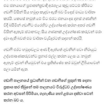
එම ජනයාගේ ප්‍රජාතන්ත්‍රවාදී අරගලය කුඩු පට්ටම් කිරීමට
ගඩාෆි විසින් සිය හමුදා කැඳවා ඇති බව විදෙස් මාධ්‍ය වාර්තා
කරයි. කෙසේ නමුත් මේ විට එරට ජනයා දස දහස් ගණනින්
විදී බසිමින් ගඩාෆිට එරෙහිව උද්ගෝෂණ කරන අතර ගඩාෆි
විසින් ඇතැම් ස්ථානවල සිය ගණනක් උද්ගෝෂණ කරුවන් මරා
දමා ඇති බවත් එම වාර්තා වැඩිදුරටත් සඳහන් කරයි.
ගඩාෆි එරට හමුදාවලට අණ දී ඇත්තේ ගුවනින් පවා නිරායුධ
උද්ඝොෂණකරුවන්ට ප්‍රහාර එල්ල කරන ලෙස ය. නමුත්
ඇතැම් ගුවන් නියමුවන් එය ප්‍රතික්ෂේප කර ඔවුන් ලිබියාවෙන්
පලා යමින් ඇත.
ගඩාෆි පාලනයේ ප්‍රධානීන් වන ගඩාෆිගේ පුතුන් 15 දෙනා
ප්‍රකාශ කර තිබුනේ තම පාලනයට විරුද්ධව උද්ඝෝෂණය
කරන අවසන් පිරිමියා, ගැහැණිය හෝ ළමයා දක්වා සටන්
කරන බව ය.