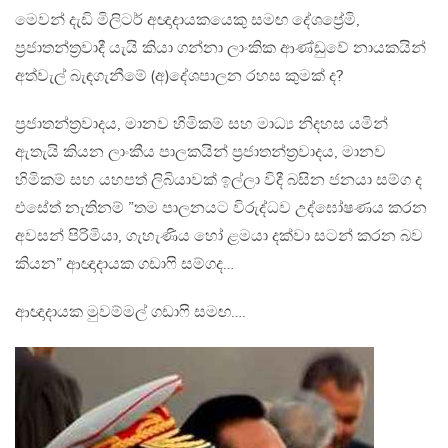
මෙවන් දැඩි මිලිටර් අඥාදායකයෙකු සමඟ දේශප්‍රේමි,
ප්‍රජාතන්ත්‍රවාදී යැයි කියා ගන්නා ලාංකික ආණ්ඩුවේ නායකයින්
අත්වැල් බැඳගැනීමේ (අ)දේශපාලන රහස කුමක් ද?
ප්‍රජාතන්ත්‍රවාදය, මානව හිමිකම් සහ මාධ්‍ය නිදහස යමින්
ඇතැයි කියන ලාංකීය පාලකයින් ප්‍රජාතන්ත්‍රවාදය, මානව
හිමිකම් සහ යහපත් ‍ලිබියාවක් ඉල්ලා විදී බසින ජනයා සම්‍ග ද
එසේත් නැතිනම් ”තම පාලනයට විරුද්ධව උද්ඝෝෂණය කරන
අවසන් පිරිමියා, ගැහැණිය හෝ ළමයා දක්වා සටන් කරන බව
කියන” ආඥාදායක ගඩාෆි සම්ගද…
ආඥාදායක මුවම්මල් ගඩාෆි සමඟ….