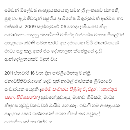
මෙවන් මිලේච්ඡ ආඥාදායකයෙකු සමඟ ශ්‍රී ලංකාවේ ජනපති,
පුතු හා ඇමතිවරුන් පසුගිය දා විශේෂ මිතුරුකමක් ආරම්භ කර
ගත්තේ ය. 2009 සැප්තැම්බර් 06 වනදා ලිබියාවේ නිළ
සංචාරයක යෙදුනු ජනාධිපති මහින්ද රාජපක්ෂ මහතා මිලේච්ඡ
අඥාදායක ගඩාෆි සමඟ කරට අත දමාගෙන සිටි ඡායාරූපයක්
මාධ්‍ය පළ කල අතර එය දේශපාලන ක්ෂේත්‍රයේ දැඩි
ආන්දෝලනයකට බඳුන් විය.
2011 ජනවාරි 16 වන දින පාර්ලිමේන්තු මන්ත්‍රී,
ජනාධිපිතිවරයාගේ දෙටු පුත් නාමල් රාජපක්ෂ ලීබියාවේ
සංචාරයක යෙදුනි.
(
මෙම සංචාරය පිළිබද වැඩිදුර ාතාරතුරැ
සදහා පිවිසෙන්න
)
ප්‍රජාතන්ත්‍රවාදය, මානව හිමිකම්, මාධ්‍ය
නිදහස තුට්ටුවකටවත් මායිම් නොකල ගඩාෆි තම ආඥාදායක
පාලනය වසර ගණනාවක් ගෙන ගියේ තම පවුලේ
සාමාජිකයන් හා එක්ව ය.