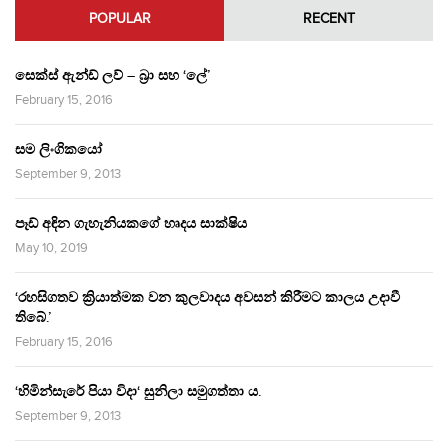
POPULAR
RECENT
සෙක්ස් ඇන්ඩ් ලව් – බ්‍රා සහ ‘ලේ’
February 15, 2016
සම ලිංගිකයෝ
September 9, 2013
පෑඩ් අඳින ගැහැනියකගේ හෘදය සාක්ෂිය
May 10, 2019
‘රහසිගතව ක්‍රියාත්මක වන කුලවාදය අවසන් කිරීමට කාලය උදාවී
තිබේ.’
February 15, 2016
‘හිමින්සැරේ පියා විදා‘ සුනිලා සමුගත්තා ය.
September 9, 2013