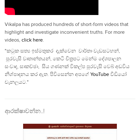
Vikalpa has produced hundreds of short-form videos that
highlight and investigate inconvenient truths. For more
videos,
click here
.
"කටුක සත්‍ය ඉස්මතුකර දැක්වෙන වාර්තා වැඩසටහන්,
පුරවැසි වෘතාන්තයන්, කෙටි චිත්‍රපට මෙන්ම දේශපාලන
සංවාද, සාකච්ඡා, සිය ගණනක් විකල්ප පුරවැසි වෙබ් අඩවිය
නිශ්පාදනය කර ඇත. පිවිසෙන්න අපගේ
YouTube
වීඩියෝ
චැනලයට."
ආරක්ෂාවන්න..!