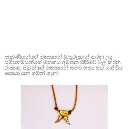
ආදරණීයන්ගේ මතකයන් (අතුරුදහන් කරන ලද
සමීපතමයන්ගේ මතකය අමතක කිරීමට බල කරන
රාජ්‍යක, ඔවුන්ගේ මතකයන් සමග සත්‍ය සහ යුක්තිය
සොයා යන ගමන් ගැන)