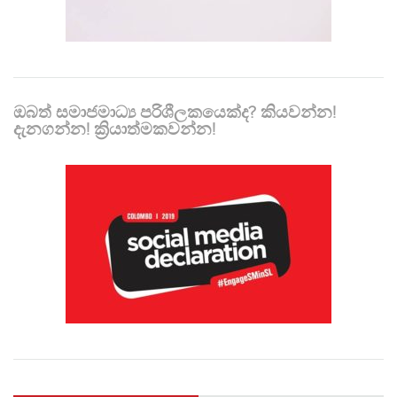
ඔබත් සමාජමාධ්‍ය පරිශීලකයෙක්ද? කියවන්න!
දැනගන්න! ක්‍රියාත්මකවන්න!