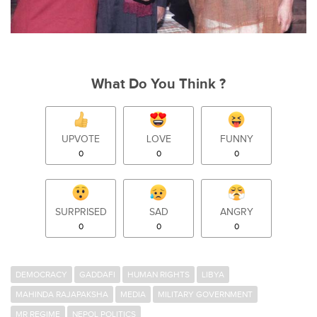
What Do You Think ?
UPVOTE
LOVE
FUNNY
0
0
0
SURPRISED
SAD
ANGRY
0
0
0
DEMOCRACY
GADDAFI
HUMAN RIGHTS
LIBYA
MAHINDA RAJAPAKSHA
MEDIA
MILITARY GOVERNMENT
MR REGIME
NEPOL POLITICS