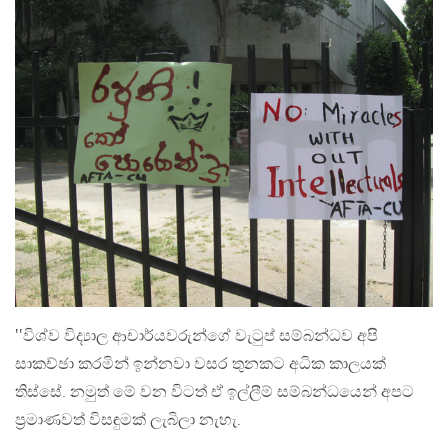
‛‛විශ්ව විද්‍යාල ආචාර්යවරුන්ගේ වැටුප් සම්බන්ධව අපි
සාකච්ඡා කරමින් ඉන්නවා වසර තුනකට අධික කාලයක්
තිස්සේ. නමුත් මේ වන විටත් ඒ ඉල්ලීම් සම්බන්ධයෙන් අපට
ප්‍රමාණවත් විසඳුමක් ලැබිලා නැහැ.