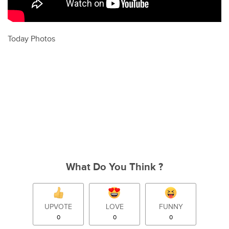
Today Photos
What Do You Think ?
UPVOTE
LOVE
FUNNY
0
0
0