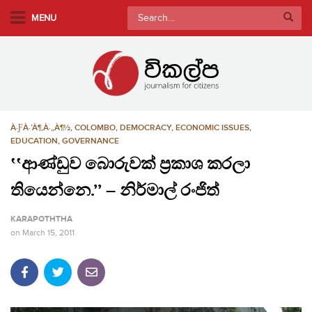
S
Search
MENU
k
for:
i
p
t
o
m
À·ƑÀ·’À¶‚À·„À¶½
,
COLOMBO
,
DEMOCRACY
,
ECONOMIC ISSUES
,
a
EDUCATION
,
GOVERNANCE
i
‛‛ආණ්ඩුව බොරුවක් ප්‍රකාශ කරලා
n
c
තියෙන්නෙ.’’ – නිර්මාල් රංජිත්
o
n
KARAPOTHTHA
t
on
March 15, 2011
e
n
t