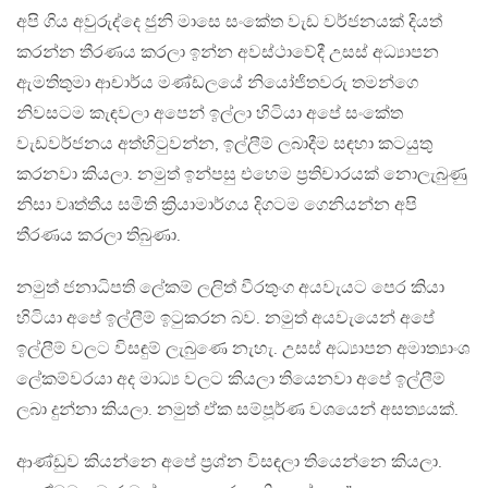
අපි ගිය අවුරුද්දෙ ජුනි මාසෙ සංකේත වැඩ වර්ජනයක් දියත්
කරන්න තීරණය කරලා ඉන්න අවස්ථාවේදී උසස් අධ්‍යාපන
ඇමතිතුමා ආචාර්ය මණ්ඩලයේ නියෝජිතවරු තමන්ගෙ
නිවසටම කැඳවලා අපෙන් ඉල්ලා හිටියා අපේ සංකේත
වැඩවර්ජනය අත්හිටුවන්න, ඉල්ලීම් ලබාදීම සඳහා කටයුතු
කරනවා කියලා. නමුත් ඉන්පසු එහෙම ප්‍රතිචාරයක් නොලැබුණු
නිසා වෘත්තීය සමිති ක්‍රියාමාර්ගය දිගටම ගෙනියන්න අපි
තීරණය කරලා තිබුණා.
නමුත් ජනාධිපති ලේකම් ලලිත් වීරතුංග අයවැයට පෙර කියා
හිටියා අපේ ඉල්ලීම් ඉටුකරන බව. නමුත් අයවැයෙන් අපේ
ඉල්ලීම් වලට විසඳුම් ලැබුණෙ නැහැ. උසස් අධ්‍යාපන අමාත්‍යාංශ
ලේකම්වරයා අද මාධ්‍ය වලට කියලා තියෙනවා අපේ ඉල්ලීම්
ලබා දුන්නා කියලා. නමුත් ඒක සම්පූර්ණ වශයෙන් අසත්‍යයක්.
ආණ්ඩුව කියන්නෙ අපේ ප්‍රශ්න විසඳලා තියෙන්නෙ කියලා.