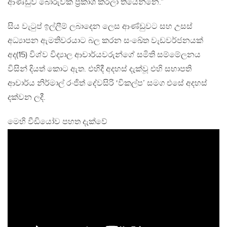
ආණ්ඩුව බොරුවක් ප්‍රකාශ කරලා තියෙන්නෙ.”
සිය වැටුප් ඉල්ලීම් ලබාදෙන ලෙස ආණ්ඩුවට සහ උසස්
අධ්‍යාපන ඇමතිවරයාට බල කරන සංඛේත වැඩවර්ජනයක්
අද(15) විශ්ව විද්‍යාල ආචාර්යවරුන්ගේ සමිති සම්මේලනය
විසින් දියත් කොට ඇත. එහිදී අදහස් දැක්වූ එහි සභාපති
ආචාර්ය නිර්මාල් රංජිත් දේවසිරි ‘විකල්ප’ සමග එසේ අදහස්
දක්වන ලදී.
මෙහි වීඩියෝව පහත දැක්වේ