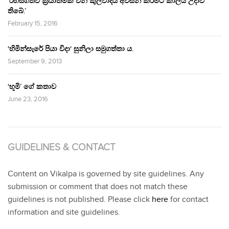
‘රහසිගතව ක්‍රියාත්මක වන කුලවාදය අවසන් කිරීමට කාලය උදාවී
තිබේ.’
February 15, 2016
‘හිමින්සැරේ පියා විදා‘ සුනිලා සමුගත්තා ය.
September 9, 2013
‘භූමි’ ගේ කතාව
June 23, 2016
GUIDELINES & CONTACT
Content on Vikalpa is governed by site guidelines. Any
submission or comment that does not match these
guidelines is not published. Please click
here
for contact
information and site guidelines.