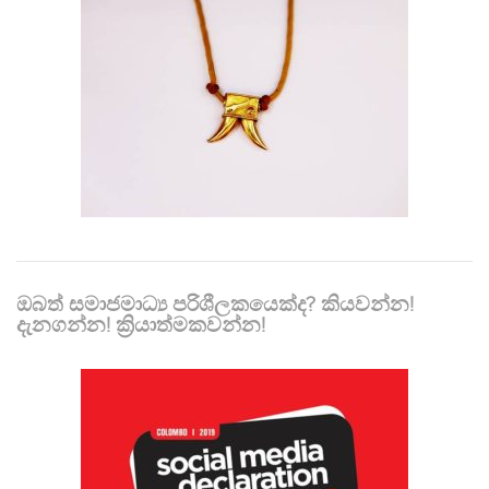
ඔබත් සමාජමාධ්‍ය පරිශීලකයෙක්ද? කියවන්න!
දැනගන්න! ක්‍රියාත්මකවන්න!