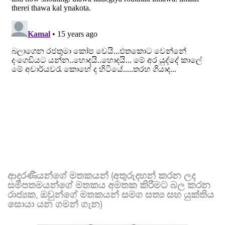
ආදරණීයන්ගේ මතකයන් (අතුරුදහන් කරන ලද
සමීපතමයන්ගේ මතකය අමතක කිරීමට බල කරන
රාජ්‍යක, ඔවුන්ගේ මතකයන් සමග සත්‍ය සහ යුක්තිය
සොයා යන ගමන් ගැන)