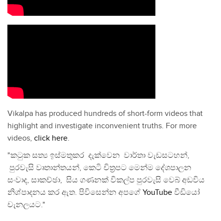
Vikalpa has produced hundreds of short-form videos that
highlight and investigate inconvenient truths. For more
videos,
click here
.
"කටුක සත්‍ය ඉස්මතුකර දැක්වෙන වාර්තා වැඩසටහන්,
පුරවැසි වෘතාන්තයන්, කෙටි චිත්‍රපට මෙන්ම දේශපාලන
සංවාද, සාකච්ඡා, සිය ගණනක් විකල්ප පුරවැසි වෙබ් අඩවිය
නිශ්පාදනය කර ඇත. පිවිසෙන්න අපගේ
YouTube
වීඩියෝ
චැනලයට."