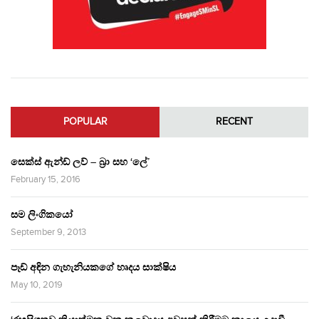
POPULAR
RECENT
සෙක්ස් ඇන්ඩ් ලව් – බ්‍රා සහ ‘ලේ’
February 15, 2016
සම ලිංගිකයෝ
September 9, 2013
පෑඩ් අඳින ගැහැනියකගේ හෘදය සාක්ෂිය
May 10, 2019