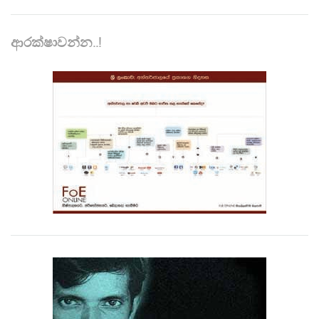
ආරක්ෂාවන්න..!