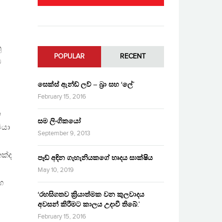
ු
POPULAR
RECENT
ට
සෙක්ස් ඇන්ඩ් ලව් – බ්‍රා සහ ‘ලේ’
February 15, 2016
න
සම ලිංගිකයෝ
ියා
September 9, 2013
ක්ද
පෑඩ් අඳින ගැහැනියකගේ හෘදය සාක්ෂිය
May 10, 2019
හ
‘රහසිගතව ක්‍රියාත්මක වන කුලවාදය
අවසන් කිරීමට කාලය උදාවී තිබේ.’
February 15, 2016