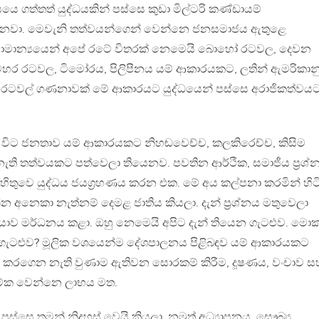
ෙ ගත්තත් යුද්ධයකින් පස්සෙ කුඩා මිල්ටරි කණ්ඩායම්
ෙනවා. මෙවැනි තත්වයන්ගෙන් වෙන්නෙ ජනසමාජය ඇතුළෙ
සාමාන්‍යයෙන් අපේ රටේ විතරක් නෙමෙයි බොහෝ රටවල, දෙවන
හර රටවල, ටිමෝරය, පිලිපීනය යම් ආකාරයකට, ලතින් ඇමරිකාන
ානු රටවල් ගණනාවක් මේ ආකාරයට යුද්ධයෙන් පස්සෙ අරාජිකත්වය
ිට ජනතාව යම් ආකාරයකට නිහඬවෙච්ච, කලකිරෙච්ච, කිසිම
ති තත්වයකට පත්වෙලා තියෙනව. පවතින ආර්ථික, සමාජීය ප්‍රශ්
 හිතුවෙ යුද්ධය ජයග්‍රහණය කරන එක. මේ අය කල්පනා කරමින් හිට
අනෙකා නැත්නම් දෙමළ ජාතිය කියලා. දැන් ප්‍රශ්නය මතුවෙලා
යාව මර්ධනය කළා. ඔහු නෙමෙයි අපිට දැන් තියෙන ගැටළුව. මොක
 ගැටළුව? මූලික වශයෙන්ම දේශපාලනය පිළිබඳව යම් ආකාරයකට
 කරගෙන නැති වුණාම ඇතිවන සොරකම් කිරීම, දූෂණය, වංචාව ස
 මේක වෙන්නෙ ලාභය මත.
 පස්සෙ තමන් නිදහස් වෙයි කියලා. නමුත් අධ්‍යාපනය, සෞඛ්‍ය,