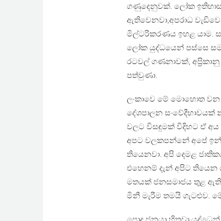
ගණුදෙනුවක්. ලෝක ඉතිහාසය
ඇතිවෙනවා,අපරාධ වැඩිව
මිල්ටරිකරණය ඉහළ යාම. 
ලෝක යුද්ධයෙන් පස්සෙ සම
රටවල් ගණනාවක්, අප්‍රික
පත්වුණා.
ලංකාවෙ මේ මොහොත වන ව
දේශපාලන සංවේදීභාවයක් නැ
වලට විසඳුමක් විදිහට ඒ අය
අපට වලකපන්නේ අපේ ඉන්න 
තියෙනවා. අපි දෙමළ ජාතික
එහෙනම් දැන් අපිට තියෙන
මතයක් ජනසමාජය තුළ ඇති
මිනී මැරීම තමයි ගැටළුව.
පොදු ජනයා හිතුවා යුද්ධෙන්