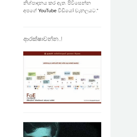
නිශ්පාදනය කර ඇත. පිවිසෙන්න
අපගේ
YouTube
වීඩියෝ චැනලයට."
ආරක්ෂාවන්න..!