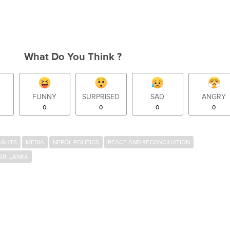
What Do You Think ?
FUNNY
SURPRISED
SAD
ANGRY
0
0
0
0
IGHTS
MEDIA
NEPOL POLITICS
PEACE AND RECONCILIATION
SRI LANKA