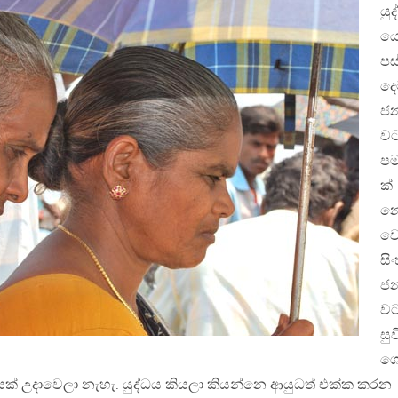
යුද
යෙ
පස
ද
ජ
ව
ප
ක්
න
වෙ
සි
ජ
වට
සුව
ශ
ක් උදාවෙලා නැහැ. යුද්ධය කියලා කියන්නෙ ආයුධත් එක්ක කරන