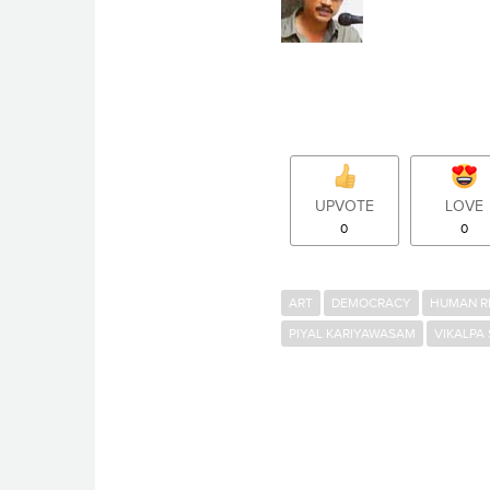
UPVOTE
LOVE
0
0
ART
DEMOCRACY
HUMAN R
PIYAL KARIYAWASAM
VIKALPA 