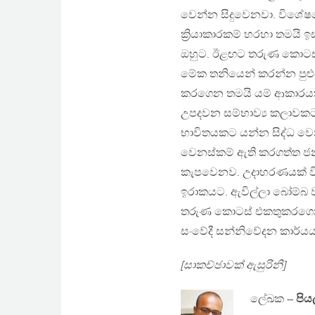
වෙන්න සිදුවෙනවා. විශේෂයෙ
ක්‍රියාකාරකම් හරහා තමය
ඔහුට. ඊළඟට තරුණ කොටස් 
මේක තනියෙන් කරන්න පුළුව
කරගෙන තමයි යම් ආකාරයක
උපදවන සම්භාව්‍ය කලාවක
භාවිතයකට යන්න සිද්ධ වෙන
වෙනස්කම් ඇති කරගත්ත ජ
කැපවෙනව. උදාහරණයක් විදි
ඉරාකයට. ඇවිල්ලා බෝම්බ ව
තරුණ කොටස් එකතුකරගෙන ව
සංවේදී සන්නිවේදන කාර්ය
[සාකච්ඡාවක් ඇසුරිනි]
ලේඛක –
පිය