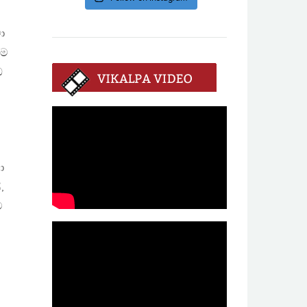
ා
ටම
ධ
ා
,
ම