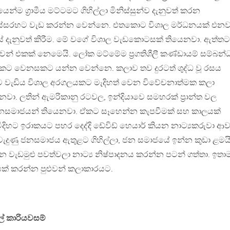
න්ම ග්‍රාමීය මට්ටමට ගිහිල්ලා මිනිස්සුන්ව දැනුවත් කරන
ි ඉස්සරහට වැඩ කරන්න වෙන්නෙ. එතකොට විශාල මර්ධනයක් එනව
දැනුවත් කිරීම. මේ වගේ විශාල වැඩකොටසක් තියෙනවා. ඇත්ත
න් එකක් නෙමෙයි. ලෝක මට්මේම ප්‍රගතිශීලී කණ්ඩායම් සම්බන්
ට වෙනසකට යන්න වෙන්නෙ. කලාව තව දුරටත් ශුද්ධ වූ රසය
ට වැඩිය විශාල අරගලයකට මැදිහත් වෙන විවේචනාත්මක කලා
වා. ලතින් ඇමරිකානු රටවල, ඉන්දියාවෙ සමහරක් ප්‍රාන්ත වල
නසමාජයන් තියෙනවා. ඒකට සෑහෙන්න කැපවීමක් සහ කාලයක්
හට ඉරාකයට පහර දෙද්දි ඩේවිඩ් හෙයාර් කියන නාට්‍යකරුවා ආව
ැදුණු ජනසමාජය ඇතුළට ගිහිල්ලා, ජන සමාජයේ ඉන්න කුඩා ළමයි
ැඩමුළු පවත්වලා නාට්‍ය නිෂ්පාදනය කරන්න පටන් ගත්තා. ඉතා
යක් කරන්න පුළුවන් කලාකාරයට.
ල් කාරියවසම්