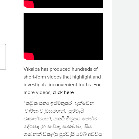
Vikalpa has produced hundreds of
short-form videos that highlight and
investigate inconvenient truths. For
more videos,
click here
.
"කටුක සත්‍ය ඉස්මතුකර දැක්වෙන
වාර්තා වැඩසටහන්, පුරවැසි
වෘතාන්තයන්, කෙටි චිත්‍රපට මෙන්ම
දේශපාලන සංවාද, සාකච්ඡා, සිය
ගණනක් විකල්ප පුරවැසි වෙබ් අඩවිය