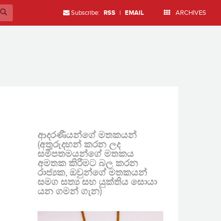
Subscribe:
RSS
|
EMAIL
ARCHIVES
ආදරණීයන්ගේ මතකයන්
(අතුරුදහන් කරන ලද
සමීපතමයන්ගේ මතකය
අමතක කිරීමට බල කරන
රාජ්‍යක, ඔවුන්ගේ මතකයන්
සමග සත්‍ය සහ යුක්තිය සොයා
යන ගමන් ගැන)