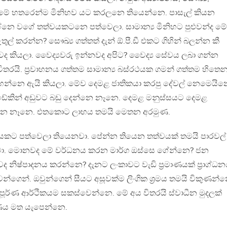
යන මේ හතරෙන්ම මිනිහව යට කරලනෙ තියෙන්නෙ. පාසැල් කියන
්‍රශ්නෙ වගේ තත්වයකටනෙ පත්වෙලා. සාමාන්‍ය මිනිහට පුළුවන්ද මේ
් කරන්න? සෞඛ්‍ය ගත්තත් දැන් ඕ.පී.ඩී එකට ගිහින් බලන්න කී
වද කියලා. වෛද්‍යවරු ඉන්නවද අපිට? වෛද්‍ය සේවය ලබා ගන්න
විතරයි. ප්‍රවාහනය ගත්තම සාමාන්‍ය බස්රථයක ගමන් ගත්තම හිතෙ
ිහෙන්නෙ ඇයි කියලා. මේව දෙමළ ජාතිකයා කරපු දේවල් නෙමෙයින
ඩේකින් අඩුවට බඩු දෙන්නෙ නෑනෙ. දෙමළ මනුස්සයට දෙමළ
්නෙ නෑනෙ. එතකොට ලාභය තමයි මෙතන අරමුණ.
ුදයකට පත්වෙලා තියෙනවා. පේන්න තියෙන තත්වයක් තමයි පාරවල්
ා. මොනවද මේ වර්ධනය කරන මාර්ග ඔස්සෙ ගේන්නෙ? ජන
ද නිෂ්පාදනය කරන්නෙ? දැනට ලංකාවට වැඩි ප්‍රමාණයක් ප්‍රාග්ධ
්ගෙන්. ඔවුන්ගෙන් සීයට අසූවක්ම ලිංගික ශ්‍රමය තමයි විකුණන්න
ූර්ණ ආර්ථිකයම සකස්වෙන්නෙ. මේ අය විතරයි ස්වාධීන මුදලක්
ණය මත යැපෙන්නෙ.