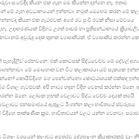
රුවා සංවේදීද කියන එක ගැන මම කියන්න දන්නෙ නෑ. ඉතාම
ෙන් මේ ගැන අවධානයෙන් ඉන්නවා. නමුත් මෙහෙම කරන මේ කල
ගන්නවද කියන එක ගැටළුවක්. අපේ රට පුංචි රටක් නිසා මේවයෙ
ැ. උදාහරණයක් විදිහට උගත් පාඩම් හා ප්‍රතිසන්ධානයේ ක්‍රියාවලි
හදනවා නම් අවුරුදු දෙක තුනක ව්‍යාපෘතියක්. ඒ ව්‍යාපෘතිය කරන්න ක
පැහැදිලිව පේනවනෙ. එක් කොටසක් සිද්ධවෙච්ච මේ දේවල් අග
 ලබාගන්නාවා. මේ මොහොත වන විට කලාකාරයා යම් සැකයක ඉන්න
කරන්නෙ? කොයිවිදිහෙ මග පෙන්වන්නො කොට්ඨාශයක් එක්කද ඉන්
 විශාල ගැටළුවක්. අපි නාට්‍ය හදන විදිහ වෙනස් කරන්න ඕනෙ. අ
ස් කරන්න ඕනෙ. ලෝකෙ හුඟක් වෙලාවට සිද්ධ වෙච්ච දෙයක් තමයි
 වෙලාවට ජනසමාජයේ ඇතුළට රිංගන්න කලා භාවිතයේ ස්වරූපය
විදිහෙ තාක්ෂණික ක්‍රම, භාවිතාවයන් වලට යන්න වෙනවා. සමා
 විශාල වශයෙන් කලාවට අමතරව දේශපාලන ක්‍රියාකාරකම් වල න