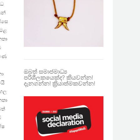
්ධ
න්
්සෙ
ෙමළ
නතා
ට
මණ
ඔබත් සමාජමාධ්‍ය
ො
පරිශීලකයෙක්ද? කියවන්න!
යි
දැනගන්න! ක්‍රියාත්මකවන්න!
ංහල
නතා
ත්
ි
ේෂ