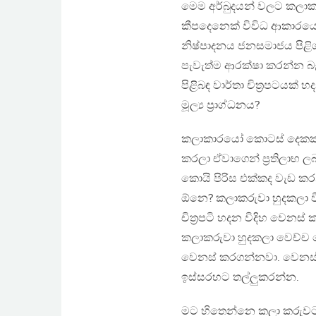
මෙම අර්බුදයන් වලට කලාක
කීපදෙනෙක් විවිධ ආකාරය
නිෂ්පාදනය ජනසමාජය පිළි
පැවැත්ම ආරක්ෂා කරන්න බැහ
පිළිබඳ වාර්තා චිත්‍රපටයක් 
මූල්‍ය ප්‍රාග්ධනය?
කලාකාරයෝ කොටස් දෙකක් 
කරලා ඒවාගෙන් ප්‍රතිලාභ
කොයි පිරිස එක්කද වැඩ 
ඕනෙ? කලාකරුවා හුදකලා වීම
චිත්‍රපටි හදන විදිහ වෙන
කලාකරුවා හුදකලා වෙච්ච
වෙනස් කරගන්නවා. වෙනස් 
ඉස්සරහට තල්ලුකරන්න.
මට හිතෙන්නෙ කලා කරුවට