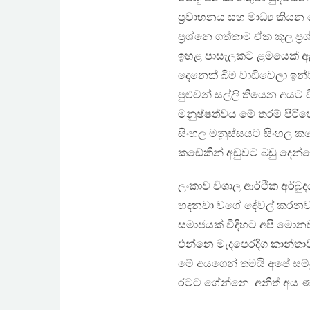
ප්‍රවාහනය සහ මාධ්‍ය කි
ප්‍රශ්නෙ ගත්තාම ඒක කුල ප
ඉහළ පාසැලකට ළමයෙක් ඇතුල
දෙනෙක් බිම වාඩිවෙලා ඉන්
පුළුවන් සල්ලි තියෙන අයට 
මනුෂ්ෂත්වය මේ තරම් පිර
සිංහල මනුස්සයට සිංහල ක
කඩේකින් අඩුවට බඩු දෙන
ලංකාව විශාල ආර්ථික අර්බ
හදනවා වගේ දේවල් කරනව
සමාජයක් විදිහට අපි මොනව
එන්නෙ මැදපෙරදිග කාන්තාවන
මේ අයගෙන් තමයි අපේ සම්ප
රටට ගේන්නෙ. අනිත් අය 