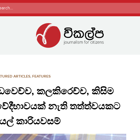
rch
TURED ARTICLES
,
FEATURES
වෙච්ච, කලකිරෙච්ච, කිසිම
ේදීභාවයක් නැති තත්ත්වයකට
ියල් කාරියවසම්