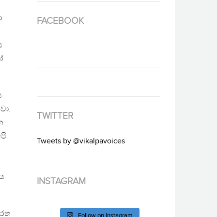
ා
FACEBOOK
ය
ෝ
ය
වා.
TWITTER
න
පි
Tweets by @vikalpavoices
ජය
INSTAGRAM
ිරත
Follow on Instagram