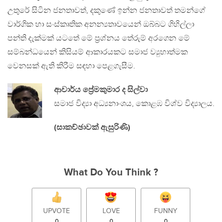
උතුරේ සිටින ජනතාවත්, දකුණේ ඉන්න ජනතාවත් තමන්ගේ
වාර්ගික හා සංස්කෘතික අනන්‍යතාවයෙන් ඔබ්බට ගිහිල්ලා
පන්ති දැක්මක් යටතේ මේ ප්‍රශ්නය තේරුම් අරගෙන මේ
සම්බන්ධයෙන් කිසියම් ආකාරයකට සමාජ ව්‍යුහාත්මක
වෙනසක් ඇති කිරීම සඳහා පෙළගැසීම.
ආචාර්ය ප්‍රේමකුමාර ද සිල්වා
සමාජ විද්‍යා අධ්‍යනාංශය, කොළඹ විශ්ව විද්‍යාලය.
(සාකච්ඡාවක් ඇසුරිණි)
What Do You Think ?
UPVOTE
LOVE
FUNNY
0
0
0