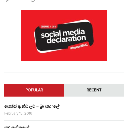
POPULAR
RECENT
සෙක්ස් ඇන්ඩ් ලව් – බ්‍රා සහ ‘ලේ’
February 15, 2016
සම ලිංගිකයෝ