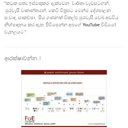
"කටුක සත්‍ය ඉස්මතුකර දැක්වෙන වාර්තා වැඩසටහන්,
පුරවැසි වෘතාන්තයන්, කෙටි චිත්‍රපට මෙන්ම දේශපාලන
සංවාද, සාකච්ඡා, සිය ගණනක් විකල්ප පුරවැසි වෙබ් අඩවිය
නිශ්පාදනය කර ඇත. පිවිසෙන්න අපගේ
YouTube
වීඩියෝ
චැනලයට."
ආරක්ෂාවන්න..!