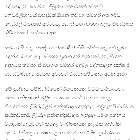
දේශපාලන යෝජනා තිබුණා. කොටසක් මේකට
ෆෙඩරල්වාදයේ විසඳුමක් ඕනෙ කිව්වා. සමහර අය අර්ධ
ෆෙඩරල් විසඳුමක් අවශ්‍යය, පළාත් සභා හරහා බලය විමධ්‍යගත
කිරීම් වගේ යෝජනා ආවා.
සමහර සිංහල බෞද්ධ අන්තවාදීන් කිසිසේත්ම බලයක් ලබා
දෙන්න ඕනෙ නෑ, මෙතන ප්‍රශ්නයක් ඇත්තෙම නෑ කියන
අදහසේ හිටියා. ඒ වගේම සමහර දෙමළ දේශපාලන පක්ෂ ඒ
අය ස්වාධීන රාජ්‍යයක් අවශ්‍යයි කියන තර්කනය අරන් ආවා.
මේ ප්‍රශ්නය සම්බන්ධයෙන් තියෙන්නෙ විවිධ කතිකාවන්.
මෙම කතිකාවන් මූලික වශයෙන්ම ස්ථානගත වෙලා
තියෙන්නෙ ලිබරල් ප්‍රජාතන්ත්‍රවාදය ඇතුලෙ. කවුරුහරි විශ්වාස
කරනවානම් ලිබරල් ප්‍රජාතන්ත්‍රවාදය ඇතුලෙ මෙම ප්‍රශ්නය
විසඳගන්න පුළුවන් කියලා මං හිතන්නෙ නෑ ඒක කරන්න
පුළුවන් කියලා. මොකද ලංකාවේ ජනවාර්ගික ප්‍රශ්ණය මං