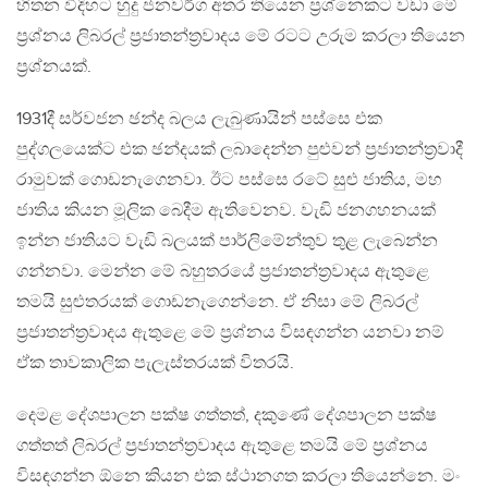
හිතන විදිහට හුදු ජනවර්ග අතර තියෙන ප්‍රශ්නෙකට වඩා මේ
ප්‍රශ්නය ලිබරල් ප්‍රජාතන්ත්‍රවාදය මේ රටට උරුම කරලා තියෙන
ප්‍රශ්නයක්.
1931දී සර්වජන ඡන්ද බලය ලැබුණායින් පස්සෙ එක
පුද්ගලයෙක්ට එක ඡන්දයක් ලබාදෙන්න පුළුවන් ප්‍රජාතන්ත්‍රවාදී
රාමුවක් ගොඩනැගෙනවා. ඊට පස්සෙ රටේ සුළු ජාතිය, මහ
ජාතිය කියන මූලික බෙදීම ඇතිවෙනව. වැඩි ජනගහනයක්
ඉන්න ජාතියට වැඩි බලයක් පාර්ලිමේන්තුව තුළ ලැබෙන්න
ගන්නවා. මෙන්න මේ බහුතරයේ ප්‍රජාතන්ත්‍රවාදය ඇතුළෙ
තමයි සුළුතරයක් ගොඩනැගෙන්නෙ. ඒ නිසා මේ ලිබරල්
ප්‍රජාතන්ත්‍රවාදය ඇතුළෙ මේ ප්‍රශ්නය විසඳගන්න යනවා නම්
ඒක තාවකාලික පැලැස්තරයක් විතරයි.
දෙමළ දේශපාලන පක්ෂ ගත්තත්, දකුණේ දේශපාලන පක්ෂ
ගත්තත් ලිබරල් ප්‍රජාතන්ත්‍රවාදය ඇතුළෙ තමයි මේ ප්‍රශ්නය
විසඳගන්න ඕනෙ කියන එක ස්ථානගත කරලා තියෙන්නෙ. මං