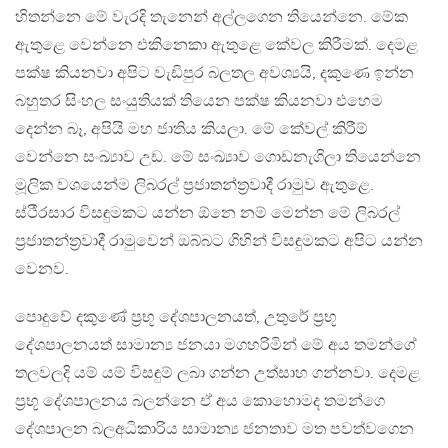
හිතන්නෙ මේ වැරදි තැනෙන් අල්ලගෙන තියෙන්නෙ. මේක
ඇතුළෙ වෙන්නෙ එකිනෙකා ඇතුළෙ කේවල කිරීමක්. දෙමළ
පක්ෂ කියනවා අපිට වැඩිපුර බලතල අවශ්‍යයි, දකුණෙ ඉන්න
බහුතර සිංහල සංයුතියක් තියෙන පක්ෂ කියනවා එහෙම
දෙන්න බෑ, අපියි මහ ජාතිය කියලා. මේ කේවල් කිරීම්
වෙන්නෙ සංඛ්‍යාව උඩ. මේ සංඛ්‍යාව ගොඩනැගිලා තියෙන්නෙ
මූලික වශයෙන්ම ලිබරල් ප්‍රජාතන්ත්‍රවාදී රාමුව ඇතුළෙ.
ස්ථීරසාර විසඳුමකට යන්න ඕනෙ නම් මෙන්න මේ ලිබරල්
ප්‍රජාතන්ත්‍රවාදී රාමුවෙන් ඔබ්බට ගිහින් විසඳුමකට අපිට යන්න
වෙනව.
පොදුවේ දකුණේ ප්‍රභූ දේශපාලනයත්, උතුරේ ප්‍රභූ
දේශපාලනයත් සාමාන්‍ය ජනයා මගහරිමින් මේ අය තමන්ගේ
තලවලදි යම් යම් විසඳුම් ලබා ගන්න උත්සාහ ගන්නවා. දෙමළ
ප්‍රභූ දේශපාලනය බලන්නෙ ඒ අය කොහොමද තමන්ගෙ
දේශපාලන බලඅධිකාරිය සාමාන්‍ය ජනතාව මත පවත්වගෙන