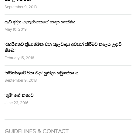
September 9, 2013
පෑඩ් අඳින ගැහැනියකගේ හෘදය සාක්ෂිය
May 10, 2019
‘රහසිගතව ක්‍රියාත්මක වන කුලවාදය අවසන් කිරීමට කාලය උදාවී
තිබේ.’
February 15, 2016
‘හිමින්සැරේ පියා විදා‘ සුනිලා සමුගත්තා ය.
September 9, 2013
‘භූමි’ ගේ කතාව
June 23, 2016
GUIDELINES & CONTACT