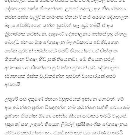
දේශපාලන පක්ෂ ගත්තම අතිශය ජාතිකවාදී තලවල තමයි මේ
දේශපාලන පක්ෂ තියෙන්නෙ. උතුරෙ දෙමළ අය නියෝජනය
කරන පක්ෂ බැලුවත් සාමාන්‍ය ජනයා මත ඒ අයගෙ දේශපාලන
බලය පවත්වගෙන යන්න පුළුවන් සැලසුම් තමයි ඒ අය
ක්‍රියාත්මක කරන්නෙ. දකුණේ දේශපාලනය ගත්තත් හුදු සිංහල
බෞද්ධ ජනයා මත දේශපාලන බලඅධිකාරය පවත්වගෙන
යන්න පුළුවන් තත්ත්වයක් තමයි තියෙන්නෙ. ඒ හින්දා මං
හිතන්නෙ විශාල හිඩැසක් තියෙනවා. මේ තියෙන පුළුල්
අවකාශය මං හිතන්නෙ පුරවන්න පුළුවන් යම් දේශපාලන
දර්ශනයක් එක්ක වැඩකරන්න පුළුවන් ව්‍යාපාරයක් අපට
අවශ්‍යයි.
උතුරේ සහ දකුණේ ජනයා බහුතරයක් ඉන්නෙ ගොවීන්. මේ
අය තමන්ගෙ ප්‍රශ්න විසඳගන්න නම් තමන්ගෙ පන්ති හරහා මේ
ප්‍රශ්නෙ හිතන්න ඕනෙ. පන්තිය කියන සාධකය තමයි වැදගත්.
දකුණේ සහ උතුරේ තියෙන ලිබරල් දක්ෂිණාංශික දේශපාලනය
මේක මතුකරන්නෙ නෑ. එසේ නම් කළ යුතු කාරණාව තමයි