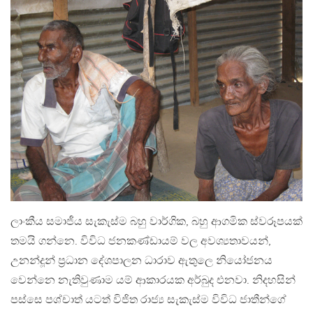
ලාංකීය සමාජීය සැකැස්ම බහු වාර්ගික, බහු ආගමික ස්වරූපයක්
තමයි ගන්නෙ. විවිධ ජනකණ්ඩායම් වල අවශ්‍යතාවයන්,
උනන්දූන් ප්‍රධාන දේශපාලන ධාරාව ඇතුලෙ නියෝජනය
වෙන්නෙ නැතිවුණාම යම් ආකාරයක අර්බුද එනවා. නිදහසින්
පස්සෙ පශ්චාත් යටත් විජිත රාජ්‍ය සැකැස්ම විවිධ ජාතීන්ගේ