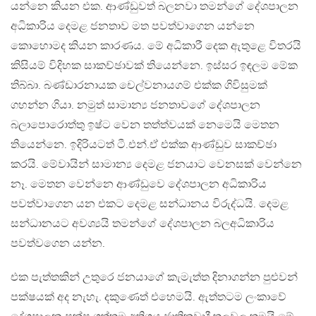
යන්නෙ කියන එක. ආණ්ඩුවත් බලනවා තමන්ගේ දේශපාලන
අධිකාරිය දෙමළ ජනතාව මත පවත්වාගෙන යන්නෙ
කොහොමද කියන කාරණය. මේ අධිකාරී දෙක ඇතුළෙ විතරයි
කිසියම් විදිහක සාකච්ඡාවක් තියෙන්නෙ. ඉස්සර ඉඳලම මේක
තිබ්බා. බණ්ඩාරනායක චෙල්වනායගම් එක්ක ගිවිසුමක්
ගහන්න ගියා. නමුත් සාමාන්‍ය ජනතාවගේ දේශපාලන
බලාපොරොත්තු ඉෂ්ට වෙන තත්ත්වයක් නෙමෙයි මෙතන
තියෙන්නෙ. ඉදිරියටත් ටී.එන්.ඒ එක්ක ආණ්ඩුව සාකච්ඡා
කරයි. මේවායින් සාමාන්‍ය දෙමළ ජනයාට වෙනසක් වෙන්නෙ
නෑ. මෙතන වෙන්නෙ ආණ්ඩුවෙ දේශපාලන අධිකාරිය
පවත්වාගෙන යන එකට දෙමළ සන්ධානය විරුද්ධයි. දෙමළ
සන්ධානයට අවශ්‍යයි තමන්ගේ දේශපාලන බලඅධිකාරිය
පවත්වගෙන යන්න.
එක පැත්තකින් උතුරෙ ජනයාගේ කැමැත්ත දිනාගන්න පුළුවන්
පක්ෂයක් අද නැහැ. දකුණෙත් එහෙමයි. ඇත්තටම ලංකාවේ