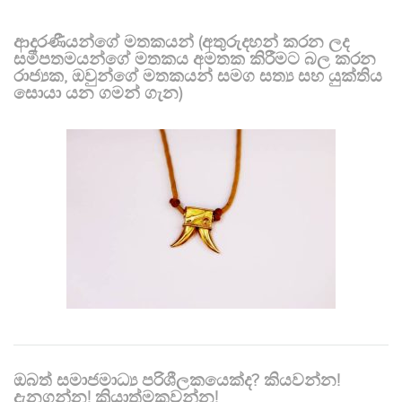
ආදරණීයන්ගේ මතකයන් (අතුරුදහන් කරන ලද
සමීපතමයන්ගේ මතකය අමතක කිරීමට බල කරන
රාජ්‍යක, ඔවුන්ගේ මතකයන් සමග සත්‍ය සහ යුක්තිය
සොයා යන ගමන් ගැන)
ඔබත් සමාජමාධ්‍ය පරිශීලකයෙක්ද? කියවන්න!
දැනගන්න! ක්‍රියාත්මකවන්න!