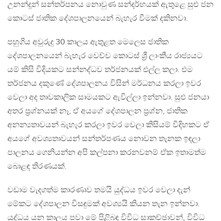
උනන්දූන් සන්තර්පනය නොවුණ සන්දර්භයක් ඇතුළෙ සුළු ජන
කොටස් ජාතික දේශපාලනයෙන් බැහැර වීමක් දකිනවා.
පහුගිය අවුරුදු 30 කාලය ඇතුළත මෙලෙස ජාතික
දේශපාලනයෙන් බැහැර වෙච්ච කොටස් ශ්‍රී ලාංකීය රාජ්‍යයට
යම් කිසි විදියකට සන්නද්ධව තර්ජනයක් එල්ල කලා. එම
තර්ජනය දකුණේ දේශපාලනය විසින් මර්ධනය කරලා ඉවර
වෙලා අද තාවකාලික සාමයකට ඇවිල්ලා ඉන්නවා. සුළු ජනයා
අතර ප්‍රශ්නයක් නෑ, ඒ අයගේ දේශපාලන ප්‍රශ්න, ජාතික
අනන්‍යතාවයන් බැහැර කරලා ඉවර වෙලා කිසියම් විදිහකට ඒ
අයගේ අවශ්‍යතාවයන් සන්තර්පණය නොවන තැනක ඉඳලා
පාලනය ගෙනියන්න අපි කල්පනා කරනවනම් ඒක ඉතාමත්ම
බොළඳ තිරණයක්.
වඩාම වැදගත්ම කාරණාව තමයි යුද්ධය ඉවර වෙලා දැන්
මේකට දේශපාලන විසඳුමක් අවශ්‍යයි කියන තැන ඉන්නවා.
යුද්ධය යන කාලය පවා මේ පිළිබඳ විවිධ සාකච්ඡාවන්, විවිධ