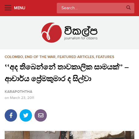
S
Search
MENU
k
for:
i
p
t
o
m
COLOMBO
,
END OF THE WAR
,
FEATURED ARTICLES
,
FEATURES
a
i
‛‛අද තිබෙන්නේ තාවකාලික සාමයක්’’ –
n
ආචාර්ය ප්‍රේමකුමාර ද සිල්වා
c
o
KARAPOTHTHA
n
on
March 23, 2011
t
e
n
t