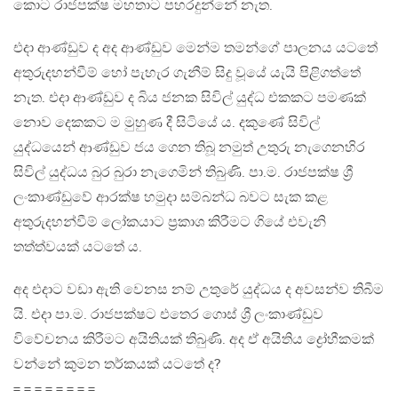
කොට රාජපක්ෂ මහතාට පහරදුන්නේ නැත.
එදා ආණ්ඩුව ද අද ආණ්ඩුව මෙන්ම තමන්ගේ පාලනය යටතේ
අතුරුදහන්වීම් හෝ පැහැර ගැනීම් සිදු වූයේ යැයි පිළිගත්තේ
නැත. එදා ආණ්ඩුව ද බිය ජනක සිවිල් යුද්ධ එකකට පමණක්
නොව දෙකකට ම මුහුණ දී සිටියේ ය. දකුණේ සිවිල්
යුද්ධයෙන් ආණ්ඩුව ජය ගෙන තිබූ නමුත් උතුරු නැගෙනහිර
සිවිල් යුද්ධය බුර බුරා නැගෙමින් තිබුණි. පා.ම. රාජපක්ෂ ශ්‍රී
ලංකාණ්ඩුවේ ආරක්ෂ හමුදා සම්බන්ධ බවට සැක කළ
අතුරුදහන්වීම් ලෝකයාට ප්‍රකාශ කිරීමට ගියේ එවැනි
තත්ත්වයක් යටතේ ය.
අද එදාට වඩා ඇති වෙනස නම් උතුරේ යුද්ධය ද අවසන්ව තිබීම
යි. එදා පා.ම. රාජපක්ෂට එතෙර ගොස් ශ්‍රී ලංකාණ්ඩුව
විවේචනය කිරීමට අයිතියක් තිබුණි. අද ඒ අයිතිය ද්‍රෝහීකමක්
වන්නේ කුමන තර්කයක් යටතේ ද?
= = = = = = = =