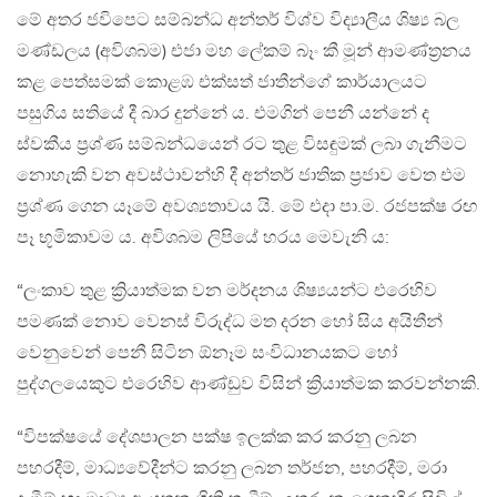
මේ අතර ජවිපෙට සම්බන්ධ අන්තර් විශ්ව විද්‍යාලීය ශිෂ්‍ය බල
මණ්ඩලය (අවිශබම) එජා මහ ලේකම් බෑං කී මූන් ආමණ්ත්‍රනය
කළ පෙත්සමක් කොළඹ එක්සත් ජාතීන්ගේ කාර්යාලයට
පසුගිය සතියේ දී බාර දුන්නේ ය. එමගින් පෙනී යන්නේ ද
ස්වකීය ප්‍රශ්ණ සම්බන්ධයෙන් රට තුළ විසඳුමක් ලබා ගැනීමට
නොහැකි වන අවස්ථාවන්හි දී අන්තර් ජාතික ප්‍රජාව වෙත එම
ප්‍රශ්ණ ගෙන යෑමේ අවශ්‍යතාවය යි. මේ එදා පා.ම. රජපක්ෂ රඟ
පෑ භූමිකාවම ය. අවිශබම ලිපියේ හරය මෙවැනි ය:
“ලංකාව තුළ ක්‍රියාත්මක වන මර්දනය ශිෂ්‍යයන්ට එරෙහිව
පමණක් නොව වෙනස් විරුද්ධ මත දරන හෝ සිය අයිතීන්
වෙනුවෙන් පෙනී සිටින ඕනෑම සංවිධානයකට හෝ
පුද්ගලයෙකුට එරෙහිව ආණ්ඩුව විසින් ක්‍රියාත්මක කරවන්නකි.
“විපක්ෂයේ දේශපාලන පක්ෂ ඉලක්ක කර කරනු ලබන
පහරදීම්, මාධ්‍යවේදීන්ට කරනු ලබන තර්ජන, පහරදීම්, මරා