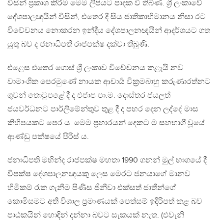
විසින් ප්‍රකාශ කිරීම මෙම ලිපියට පාදක වී තිබිණ. ශ්‍රී ලංකාවේ
දේශපාලඥයින් විසින්, එතෙර දී සිය ජාතිකාභිමානය නිසා රට
විවේචනය නොකරන ඉන්දීය දේශපාලනඥයින් ආදර්ශයට ගත
යුතු බව ද ජනාධිපති රාජපක්ෂ දක්වා තිබුණි.
එළෙස එතෙර ගොස් ශ්‍රී ලංකාව විචේචනය කළැයි නව
වාමාංශික පෙරමුණේ නායක ආචාර්‍ය වික්‍රමබාහු කරුණාරත්නට
ගුවන් තොටුපළේ දී ද එජාප පා.ම. දොස්තර ජයලත්
ජයවර්ධනට පාර්ලිමේන්තුව තුළ දී ද පහර දෙන ලද්දේ මාස
කිහිපයකට පෙර ය. මෙම ප්‍රහාරයන් දෙකට ම සහභාගී වූයේ
ආණ්ඩු පක්ෂයේ පිරිස් ය.
ජනාධිපති මහින්ද රාජපක්ෂ මහතා 1990 ගනන් මුල් භාගයේ දී
විපක්ෂ දේශපාලනඥයකු ලෙස මෙරට ජනයාගේ මානව
හිමිකම් රැක ගැනීම පිණිස ජීනීවා එක්සත් ජාතීන්ගේ
කොමිසමට අති විශාල ප්‍රමාණයක් පෙත්සම් ඉදිරිපත් කළ බව
පාඨකයින් හොඳින් දන්නා බවට සැකයක් නැත. (එවැනි