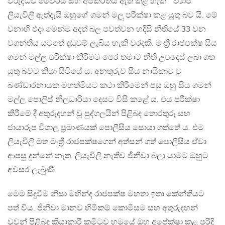
විරුද්ධව වෛරය සහ අපකීර්තිය ඇති කළ හැකි ” ව්‍යාජ
ලියැවිලි ඇත්දැයි ඔහුගේ ගමන් මලු පරීක්ෂා කළ යුතු බව යි. මේ
වනාහි එදා මෙන්ම අදත් බල පවත්වන හදිසි නීතියේ 33 වන
වගන්තිය යටතේ දඩුවම් ලැබිය හැකි වරදකි. මංත්‍රී රාජපක්ෂ සිය
ගමන් මල්ල පරීක්ෂා කිරීමට පෙර තමාට නීති උපදෙස් ලබා ගත
යුතු බවට කියා සිටියේ ය. අනතුරුව සිය නායිකාව වු
බණ්ඩාරනායක මහත්මියට කථා කිරීමෙන් පසු ඔහු සිය ගමන්
මල්ල පොලිස් නිලධාරියා දෙසට විසි කළේ ය. එය පරීක්ෂා
කිරීමේ දී අතුරුදහන් වූ පුද්ගලයින් පිළිබඳ තොරතුරු සහ
ජායාරූප විශාල ප්‍රමාණයක් පොලීසිය සොයා ගත්තේ ය. එම
ලියැවිලි මත මංත්‍රී රාජපක්ෂගෙන් අත්සන් ගත් පොලීසිය ඒවා
ආපසු දුන්නේ නැත. ලියැවිලි නැතිව ජීනීවා බලා යාමට ඔහුට
අවසර ලැබුණි.
මෙම සිදුවීම නිසා මහින්ද රාජපක්ෂ මහතා ඉතා කේන්තියට
පත් විය. ජීනීවා මානව හිමිකම් කොමිසම සහ අතුරුදහන්
වූවන් පිළිබඳ ක්‍රියාකාරී කමිටුව හමූයේ ඔහු අපේක්ෂා කළ පරිදි