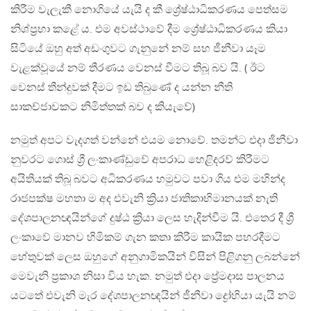
කිරීම වැලැකී නොගියේ යැයි ද කී ශ්‍රේෂ්ඨාධිකරණය පෙත්සම
නිශ්ප්‍රභා කළේ ය. එම අවස්ථාවේ දීම ශ්‍රේෂ්ඨාධිකරණය කියා
සිටියේ ඔහු අත් අඩංගුවට ගැනුනේ නම් සහ ජීනීවා යෑම
වැළක්වූයේ නම් තීරණය වෙනස් වීමට තිබූ බව යි. ( ඊට
වෙනස් තීන්දුවක් දීමට ඉඩ තිබුණේ ද යන්න නීති
සාකච්ජාවකට නිමිත්තක් බව ද කියැවේ)
නමුත් අපට වැදගත් වන්නේ එයම නොවේ. තමන්ට එදා ජිනීවා
නුවරට ගොස් ශ්‍රී ලංකාණ්ඩුවේ අපරාධ හෙළිදරව් කිරීමට
අයිතියක් තිබූ බවට අධිකරණය හමුවට පවා ගිය එම මහින්ද
රාජපක්ෂ මහතා ම අද එවැනි ක්‍රියා ජාතිකාභිමානයක් නැති
දේශපාලනඥයින්ගේ දුෂ්ඨ ක්‍රියා ලෙස හැදින්වීම යි. එතෙර දී ශ්‍රී
ලංකාවේ මානව හිමිකම් ගැන කතා කිරීම කායික පහරදීමට
හේතුවක් ලෙස ඔහුගේ අනුගාමිකයින් විසින් පිළිගනු ලබන්නේ
මෙවැනි ප්‍රකාශ නිසා විය හැක. නමුත් එදා ප්‍රේමදාස පාලනය
යටතේ එවැනි මැර දේශපාලනඥයින් ජීනීවා ද්‍රෝහියා යැයි නම්