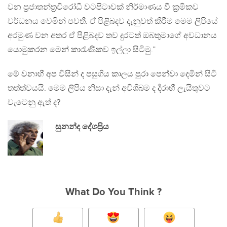
වන ප්‍රජාතන්ත්‍රවිරෝධී වටපිටාවක් නිර්මාණය වී ක්‍රමිකව
වර්ධනය වෙමින් පවතී. ඒ පිළිබදව දැනුවත් කිරීම ‍මෙම ලිපියේ
අරමුණ වන අතර ඒ පිළිබදව තව දුරටත් ඔබතුමාගේ අවධානය
යොමුකරන මෙන් කාරැණිකව ඉල්ලා සිටිමු.”
මේ වනාහී අප විසින් ද පසුගිය කාලය පුරා පෙන්වා දෙමින් සිටි
තත්ත්වයයි. මෙම ලිපිය නිසා දැන් අවිශිබම ද ර්‍ද්‍රාහී ලැයිතුවට
වැටෙනු ඇත් ද?
සුනන්ද දේශප්‍රිය
What Do You Think ?