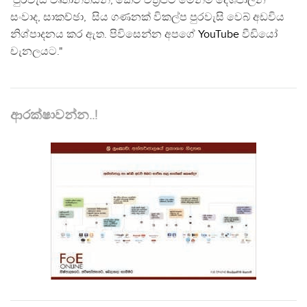
පුරවැසි වෘතාන්තයන්, කෙටි චිත්‍රපට මෙන්ම දේශපාලන
සංවාද, සාකච්ඡා, සිය ගණනක් විකල්ප පුරවැසි වෙබ් අඩවිය
නිශ්පාදනය කර ඇත. පිවිසෙන්න අපගේ
YouTube
වීඩියෝ
චැනලයට."
ආරක්ෂාවන්න..!