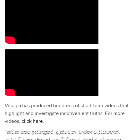
Vikalpa has produced hundreds of short-form videos that
highlight and investigate inconvenient truths. For more
videos,
click here
.
"කටුක සත්‍ය ඉස්මතුකර දැක්වෙන වාර්තා වැඩසටහන්,