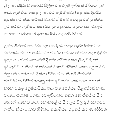
ශ්‍රී ලංකාණ්ඩුවේ අපරාධ පිළිබඳව කරුණු ඉදරිපත් කිරීමට ඉන්
බාධා ඇති විය. ආපසු ලංකාවට පැමිනීමෙන් පසු ඔහු දිවයින
පුවත්පතට කියා සිටියේ මානව හිමිකම් වෙනුවෙන් යුක්තිය
ඉටු කරවා ගැනීමට තමා ඕනෑම තැනකට යෑමට සහ ඕනෑම
කෙනෙකු සමඟ කටයුතු කිරීමට සූදානම් බව යි.
උක්ත ලිපියේ පෙන්වා දෙන කරුණ ආපසු පැමිනීමෙන් පසු
රාජපක්ෂ මහතා ශ්‍රේෂ්ඨාධිකරණය හමූයේ පවරන ලද නඩුවට
අදාළ ය. ගුවන් තොටෙහි දී තමා පරීක්ෂා කර ලියැවිලි අත්
අඩංඟුවට ගැනීමෙන් තමාගේ මානව හිමිකම් කෙළෙසුන බව
ඔහු එම පෙත්සමේ දී කියා සිටියේ ය. කිශාලි පින්ටෝ
ජයවර්ධන විසින් ගතානුගතික අධිකරණයක් ලෙස සඳහන්
කරන එකළ ශ්‍රේෂ්ඨාධිකරණය එම පෙත්සම පිළිගත්තේ නැත.
පා.ම.රාජපක්ෂ මහතා පොලීසියකට ගෙන නොගියේ යැයි ද
ඔහුගේ ගමනට බාධා නොකළේ යැයි ද ලියැවිලි අත් අඩංගුවට
ගැනීම නිසා මානව හිමිකම් කොමිසම හමූයේ කරුණු ඉදිරිපත්