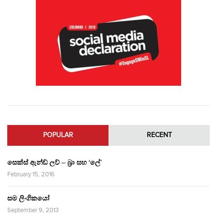
POPULAR
RECENT
සෙක්ස් ඇන්ඩ් ලව් – බ්‍රා සහ ‘ලේ’
February 15, 2016
සම ලිංගිකයෝ
September 9, 2013