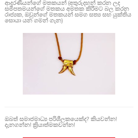
ආදරණීයන්ගේ මතකයන් (අතුරුදහන් කරන ලද
සමීපතමයන්ගේ මතකය අමතක කිරීමට බල කරන
රාජ්‍යක, ඔවුන්ගේ මතකයන් සමග සත්‍ය සහ යුක්තිය
සොයා යන ගමන් ගැන)
ඔබත් සමාජමාධ්‍ය පරිශීලකයෙක්ද? කියවන්න!
දැනගන්න! ක්‍රියාත්මකවන්න!