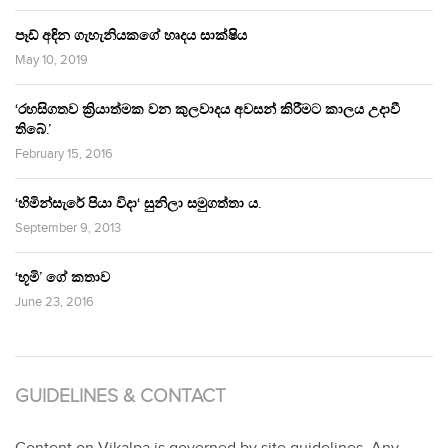
පෑඩ් අඳින ගැහැනියකගේ හෘදය සාක්ෂිය
May 10, 2019
‘රහසිගතව ක්‍රියාත්මක වන කුලවාදය අවසන් කිරීමට කාලය උදාවී
තිබේ.’
February 15, 2016
‘හිමින්සැරේ පියා විදා‘ සුනිලා සමුගත්තා ය.
September 9, 2013
‘භූමි’ ගේ කතාව
June 23, 2016
GUIDELINES & CONTACT