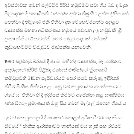
අවස්ථාවක තමන් එල්ටීටීඊ පිරිස් හමුවීමට පවා ගිය බව ද මෑත
පිළිසඳරක දී ජනාධිපති රාජපක්ෂ දක්වා තිබුණි.) උක්ත ලිපියෙන්
පෙන්වා දී තිබූණේ එකී ජිනීවා දූත මෙහෙවරයන්ට අදාළව
රාජපක්ෂ මහතා අධිකරණය හමූයේ පවරන ලද නඩුවකි. ශ්‍රී
ලංකා නීති වාර්තාවන්හි මෙම නඩුව සඳහන් වන්නේ
කුඩාහෙට්ටිට විරුද්ධව රාජපක්ෂ යනුවෙනි.
1990 සැප්තැම්බරයේ දී පා.ම. මහින්ද රාජපක්ෂ, බලහත්කාර
අතුරුදහන් කිරීම් පිළිබඳ එක්සත් ජාතීන්ගේ ක්‍රියාකාරී
කමිටුවෙහි 31වන සැසිවාරයට පෙර එයට කරුණූ ඉදිරිපත්
කිරීම පිණිස ජීනීවා බලා යනු වස් කටුනායක ගුවන්තොටට
ගියේ ය. ජිනීවා හි දී ඉදිරිපත් කිරීමට අපේක්ෂා කළ සාක්ෂිමය
දත්ත විශාල ප්‍රමාණයක් ඔහු සිය ගමන් මල්ලේ රැගෙන ගියේ ය.
ගුවන් තොටුපළෙහි දී සහකාර පොලිස් අධිකාරීවරයකු කියා
සිටියේ “ ජාතික ආරක්ෂාවට හානියක් විය හැකි සහ රජයට