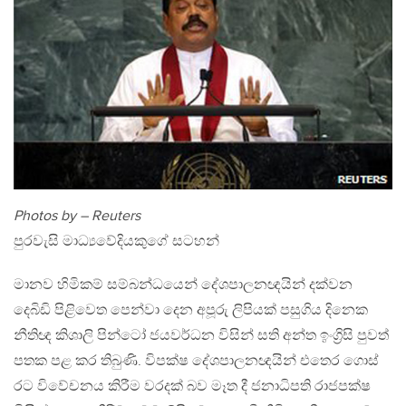
Photos by – Reuters
පුරවැසි මාධ්‍යවේදියකුගේ සටහන්
මානව හිමිකම් සම්බන්ධයෙන් දේශපාලනඥයින් දක්වන
දෙබිඩි පිළිවෙත පෙන්වා දෙන අපූරු ලිපියක් පසුගිය දිනෙක
නීතිඥ කිශාලි පින්ටෝ ජයවර්ධන විසින් සති අන්ත ඉංග්‍රිසි පුවත්
පතක පළ කර තිබුණි. විපක්ෂ දේශපාලනඥයින් එතෙර ගොස්
රට විවේචනය කිරීම වරදක් බව මෑත දී ජනාධිපති රාජපක්ෂ