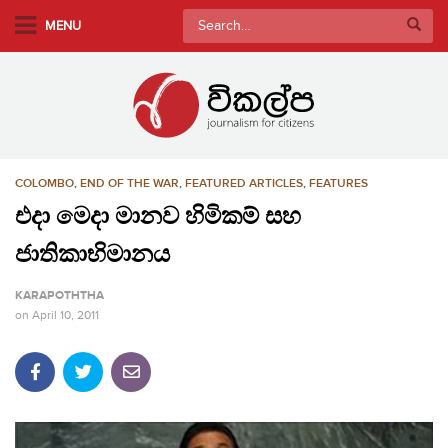
S
Search
MENU
k
for:
i
p
t
o
m
COLOMBO
,
END OF THE WAR
,
FEATURED ARTICLES
,
FEATURES
a
i
එදා මෙදා මානව හිමිකම් සහ
n
ජාතිකාභිමානය
c
o
KARAPOTHTHA
n
on
April 10, 2011
t
e
n
t