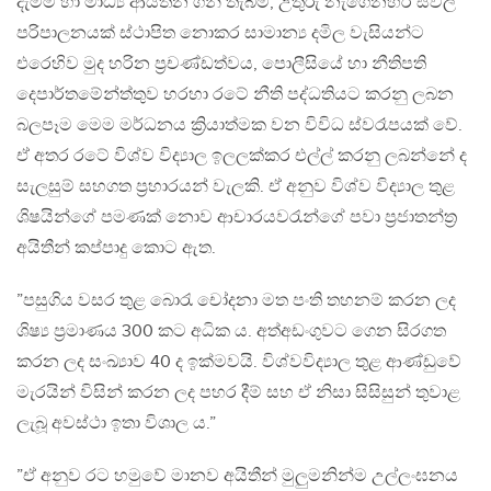
දැමීම් හා මාධ්‍ය ආයතන ගිනි තැබීම්, උතුරු නැගෙනහිර සිවිල්
පරිපාලනයක් ස්ථාපිත නොකර සාමාන්‍ය දමිල වැසියන්ට
එරෙහිව මුද හරින ප්‍රචණ්ඩත්වය, පොලීසියේ හා නීතිපති
දෙපාර්තමේන්ත්‍තුව හරහා රටේ නීති පද්ධතියට කරනු ලබන
බලපෑම මෙම මර්ධනය ක්‍රියාත්මක වන විවිධ ස්වරෑපයක් වේ.
ඒ අතර රටේ විශ්ව විද්‍යාල ඉලලක්කර එල්ල් කරනු ලබන්නේ ද
සැලසුම් සහගත ප්‍රහාරයන් වැලකි. ඒ අනුව විශ්ව විද්‍යාල තුළ
ශිෂයින්ගේ පමණක් නොව ආචාරයවරැන්ගේ පවා ප්‍රජාතන්ත්‍ර
අයිතීන් කප්පාදු කොට ඇත.
”පසුගිය වසර තුළ බොරැ චෝදනා මත පංති තහනම් කරන ලද
ශිෂ්‍ය ප්‍රමාණය 300 කට අධික ය. අත්අඩංගුවට ගෙන සිරගත
කරන ලද සංඛ්‍යාව 40 ද ඉක්මවයි. විශ්වවිද්‍යාල තුළ ආණ්ඩුවේ
මැරයින් විසින් කරන ලද පහර දීම් සහ ඒ නිසා සිසිසුන් තුවාළ
ලැබූ අවස්ථා ඉතා විශාල ය.”
”ඒ අනුව රට හමුවේ මානව අයිතීන් මුලුමනින්ම උල්ලංඝනය