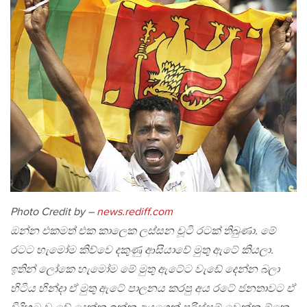
Photo Credit by –
news.rediff.com
ඔන්න එකමත් එක කාලෙක ලස්සන චූටි රටක් තිබුණා. මේ
රටට හැමෝම කිව්වෙ දකුණු ආසියාවේ මුතු ඇටේ කියලා.
ඉතින් ලෝකෙ හැමෝම මේ මුතු ඇටේට වැඩේ දෙන්න බලා
හිටිය හින්දා ඒ මුතු ඇටේ පාලනය කරපු අය රටේ ජනතාවට ඒ