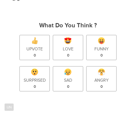
What Do You Think ?
UPVOTE
LOVE
FUNNY
0
0
0
SURPRISED
SAD
ANGRY
0
0
0
UN