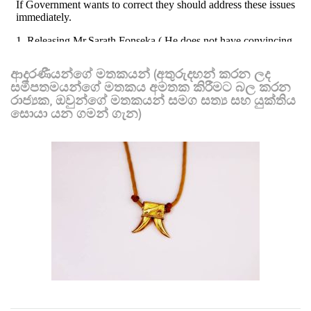
ආදරණීයන්ගේ මතකයන් (අතුරුදහන් කරන ලද
සමීපතමයන්ගේ මතකය අමතක කිරීමට බල කරන
රාජ්‍යක, ඔවුන්ගේ මතකයන් සමග සත්‍ය සහ යුක්තිය
සොයා යන ගමන් ගැන)