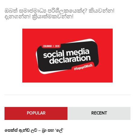
ඔබත් සමාජමාධ්‍ය පරිශීලකයෙක්ද? කියවන්න!
දැනගන්න! ක්‍රියාත්මකවන්න!
POPULAR
RECENT
සෙක්ස් ඇන්ඩ් ලව් – බ්‍රා සහ ‘ලේ’