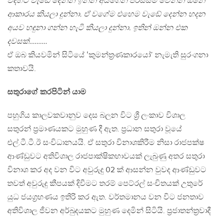
විදිහට වැඩේ දෙන්න ඉන්න අයගෙන් පරිස්සම් වෙන්න ඕනෙ
ආකාරය කියලා දුන්නා. ඒ වගේම එහෙම වැඩේ දෙන්න හදන
අයව හඳුනා ගන්න හැටි කියලා දුන්නා. ඉතින් ඔන්න එක
දවසක්……….
ඒ ඔබ කියවමින් සිටියේ ‛කුමන්ත්‍රණකාරයෝ’ නැමැති සුරංගනා
කතාවයි.
සතුරාගේ කරපිටින් යාම
පහුගිය කාලවකවානුව දෙස බලන විට ශ්‍රී ලංකාව විශාල
සතුරන් ප්‍රමාණයකට මුහුණ දී ඇත. ප්‍රධාන සතුරා වූයේ
එල්.ටී.ටී.ඊ සංවිධානයයි. ඒ සතුරා විනාශකිරීම නිසා රාජපක්ෂ
ආණ්ඩුවට අතිවිශාල රාජපාක්ෂිකභාවයක් ලැබුණු අතර සතුරා
විනාශ කර අද වන විට අවුරුදු 02 ක් ආසන්න වුවද ආණ්ඩුවට
තවත් අවුරුදු කීපයක් දිවීමට තරම් පෙට්රල් සංචිතයක් උතුරේ
යුධ ජයග්‍රහණය ඉතිරි කර ඇත. වර්තමානය වන විට ජනතාව
අතිවිශාල ජීවන අර්බුදයකට මුහුණ දෙමින් සිටියි. ප්‍රජාතන්ත්‍රවාදී