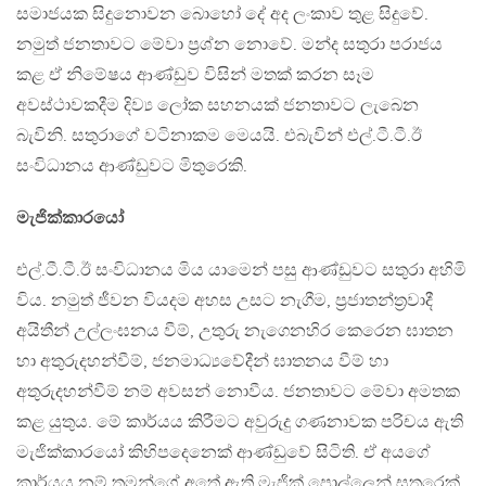
සමාජයක සිදුනොවන බොහෝ දේ අද ලංකාව තුළ සිදුවේ.
නමුත් ජනතාවට මේවා ප්‍රශ්න නොවේ. මන්ද සතුරා පරාජය
කළ ඒ නිමේෂය ආණ්ඩුව විසින් මතක් කරන සෑම
අවස්ථාවකදීම දිව්‍ය ලෝක සහනයක් ජනතාවට ලැබෙන
බැවිනි. සතුරාගේ වටිනාකම මෙයයි. එබැවින් එල්.ටී.ටී.ඊ
සංවිධානය ආණ්ඩුවට මිතුරෙකි.
මැජික්කාරයෝ
එල්.ටී.ටී.ඊ සංවිධානය මිය යාමෙන් පසු ආණ්ඩුවට සතුරා අහිමි
විය. නමුත් ජීවන වියදම අහස උසට නැගීම, ප්‍රජාතන්ත්‍රවාදී
අයිතීන් උල්ලංඝනය වීම්, උතුරු නැගෙනහිර කෙරෙන ඝාතන
හා අතුරුදහන්වීම්, ජනමාධ්‍යවේදීන් ඝාතනය වීම් හා
අතුරුදහන්වීම් නම් අවසන් නොවීය. ජනතාවට මේවා අමතක
කළ යුතුය. මේ කාර්යය කිරීමට අවුරුදු ගණනාවක පරිචය ඇති
මැජික්කාරයෝ කිහිපදෙනෙක් ආණ්ඩුවේ සිටිති. ඒ අයගේ
කාර්යය නම් තමන්ගේ අතේ ඇති මැජික් පොල්ලෙන් සතුරෙක්