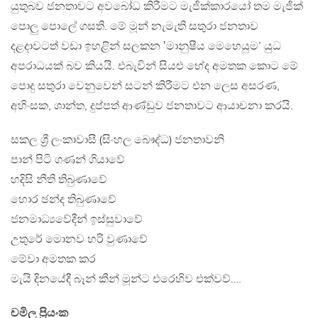
යුතුබව ජනතාවට අවබෝධ කිරීමට මැජික්කාරයෝ තම මැජික්
පොලු පොලේ ගසති. මේ මූන් නැමැති සතුරා ජනතාව
දළදාවටත් වඩා ඉහළින් සලකන ‛මානුෂීය මෙහෙයුම’ යුධ
අපරාධයක් බව කියයි. එබැවින් සියළු භේද අමතක කොට මේ
පොදු සතුරා වෙනුවෙන් සටන් කිරීමට එන ලෙස අසරණ,
අහිංසක, ශාන්ත, දුප්පත් ආණ්ඩුව ජනතාවට ආයාචනා කරයි.
සකල ශ්‍රී ලංකාවාසී (සිංහල බෞද්ධ) ජනතාවනි
පාන් පිටි ගණන් ගියාවේ
හදිසි නීති තිබුණාවේ
හොර ඡන්ද තිබුණාවේ
ජනමාධ්‍යවේදීන් ඉස්සුවාවේ
උතුරේ මොනව හරි වුණාවේ
මේවා අමතක කර
මැයි දිනයේදී බෑන් කීන් මූන්ට එරෙහිව එක්වව්….
චමිල ප්‍රියංක