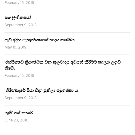
February 15, 2016
සම ලිංගිකයෝ
September 9, 2013
පෑඩ් අඳින ගැහැනියකගේ හෘදය සාක්ෂිය
May 10, 2019
‘රහසිගතව ක්‍රියාත්මක වන කුලවාදය අවසන් කිරීමට කාලය උදාවී
තිබේ.’
February 15, 2016
‘හිමින්සැරේ පියා විදා‘ සුනිලා සමුගත්තා ය.
September 9, 2013
‘භූමි’ ගේ කතාව
June 23, 2016