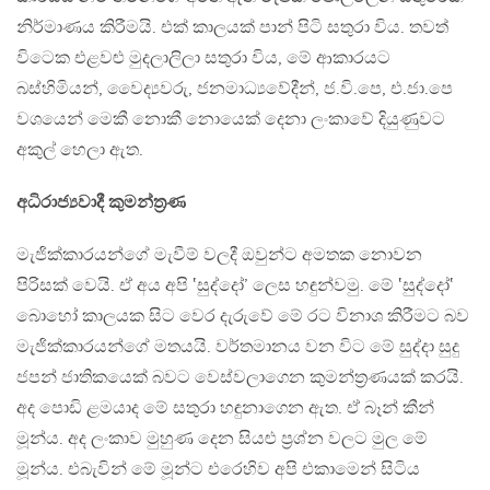
නිර්මාණය කිරීමයි. එක් කාලයක් පාන් පිටි සතුරා විය. තවත්
විටෙක එළවළු මුදලාලිලා සතුරා විය, මේ ආකාරයට
බස්හිමියන්, වෛද්‍යවරු, ජනමාධ්‍යවේදීන්, ජ.වි.පෙ, එ.ජා.පෙ
වශයෙන් මෙකී නොකී නොයෙක් දෙනා ලංකාවේ දියුණුවට
අකුල් හෙලා ඇත.
අධිරාජ්‍යවාදී කුමන්ත්‍රණ
මැජික්කාරයන්ගේ මැවීම් වලදී ඔවුන්ට අමතක නොවන
පිරිසක් වෙයි. ඒ අය අපි ‛සුද්දෝ’ ලෙස හඳුන්වමු. මේ ‛සුද්දෝ‛
බොහෝ කාලයක සිට වෙර දැරුවේ මේ රට විනාශ කිරීමට බව
මැජික්කාරයන්ගේ මතයයි. වර්තමානය වන විට මේ සුද්දා සුදු
ජපන් ජාතිකයෙක් බවට වෙස්වලාගෙන කුමන්ත්‍රණයක් කරයි.
අද පොඩි ළමයාද මේ සතුරා හඳුනාගෙන ඇත. ඒ බෑන් කීන්
මූන්ය. අද ලංකාව මුහුණ දෙන සියළු ප්‍රශ්න වලට මුල මේ
මූන්ය. එබැවින් මේ මූන්ට එරෙහිව අපි එකාමෙන් සිටිය