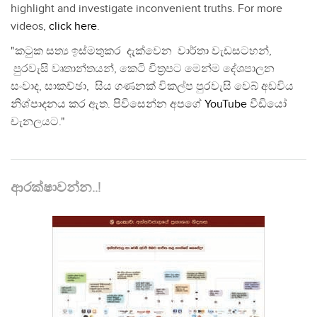
highlight and investigate inconvenient truths. For more
videos,
click here
.
"කටුක සත්‍ය ඉස්මතුකර දැක්වෙන වාර්තා වැඩසටහන්,
පුරවැසි වෘතාන්තයන්, කෙටි චිත්‍රපට මෙන්ම දේශපාලන
සංවාද, සාකච්ඡා, සිය ගණනක් විකල්ප පුරවැසි වෙබ් අඩවිය
නිශ්පාදනය කර ඇත. පිවිසෙන්න අපගේ
YouTube
වීඩියෝ
චැනලයට."
ආරක්ෂාවන්න..!